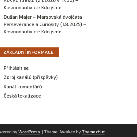
Kosmonautix.cz
:
Kdo jsme
Dušan Majer – Marsovská dvojčata
Perseverance a Curiosity (1.8.2025) –
Kosmonautix.cz
:
Kdo jsme
ZÁKLADNÍ INFORMACE
Přihlásit se
Zdroj kanálů (příspěvky)
Kanál komentářů
Česká lokalizace
owered by
WordPress
.
|
Theme: Awaken by
ThemezHut
.