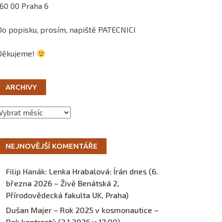
160 00 Praha 6
Do popisku, prosím, napiště PATECNICI
Děkujeme!
ARCHIVY
Archivy
NEJNOVĚJŠÍ KOMENTÁŘE
Filip Hanák
:
Lenka Hrabalová: Írán dnes (6.
března 2026 – Živě Benátská 2,
Přírodovědecká fakulta UK, Praha)
Dušan Majer – Rok 2025 v kosmonautice –
Rok kontrastů (2.1.2026 v 17:00) –