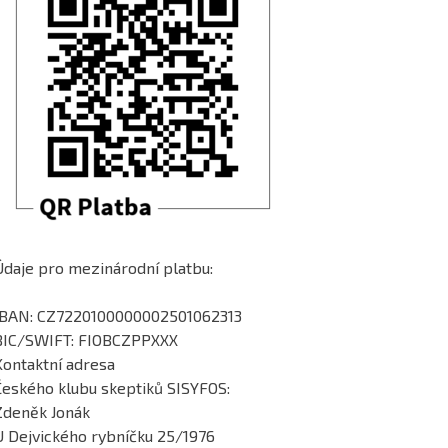
Údaje pro mezinárodní platbu:
IBAN: CZ7220100000002501062313
BIC/SWIFT: FIOBCZPPXXX
Kontaktní adresa
Českého klubu skeptiků SISYFOS:
Zdeněk Jonák
U Dejvického rybníčku 25/1976