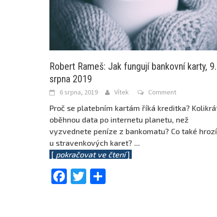
Robert Rameš: Jak fungují bankovní karty, 9.
srpna 2019
6 srpna, 2019
Vítek
Comment
Proč se platebním kartám říká kreditka? Kolikrá
oběhnou data po internetu planetu, než
vyzvednete peníze z bankomatu? Co také hrozí
u stravenkových karet?
...
[
pokračovat ve čtení
]
Facebook
Twitter
Share