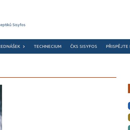
keptiků Sisyfos
ŘEDNÁŠEK
TECHNECIUM
ČKS SISYFOS
PŘISPĚJTE