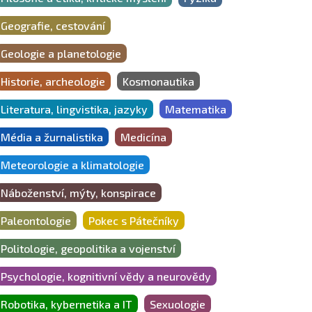
Geografie, cestování
Geologie a planetologie
Historie, archeologie
Kosmonautika
Literatura, lingvistika, jazyky
Matematika
Média a žurnalistika
Medicína
Meteorologie a klimatologie
Náboženství, mýty, konspirace
Paleontologie
Pokec s Pátečníky
Politologie, geopolitika a vojenství
Psychologie, kognitivní vědy a neurovědy
Robotika, kybernetika a IT
Sexuologie