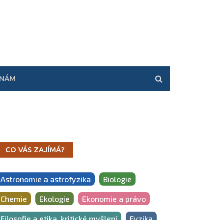
 NÁM
CO VÁS ZAJÍMÁ?
Astronomie a astrofyzika
Biologie
Chemie
Ekologie
Ekonomie a právo
Filosofie a etika, kritické myšlení
Fyzika