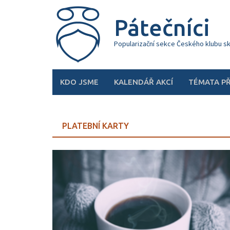
Skip
to
Pátečníci
content
Popularizační sekce Českého klubu s
KDO JSME
KALENDÁŘ AKCÍ
TÉMATA P
PLATEBNÍ KARTY