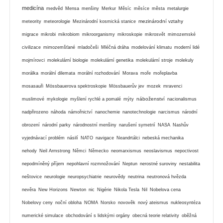
medicína
medvěd
Mensa
menšiny
Merkur
Měsíc
měsíce
města
metalurgie
mezinárodní vztahy
meteority
meteorologie
Mezinárodní kosmická stanice
migrace
mikrobi
mikrobiom
mikroorganismy
mikroskopie
mikrosvět
mimozemské
civilizace
mimozemšťané
mladočeši
Mléčná dráha
modelování klimatu
moderní lidé
mojmírovci
molekulární biologie
molekulární genetika
molekulární stroje
molekuly
morálka
morální dilemata
morální rozhodování
Morava
moře
mořeplavba
mosasauři
Mössbauerova spektroskopie
Mössbauerův jev
mozek
mravenci
náboženství
muslimové
mykologie
myšlení rychlé a pomalé
mýty
nacionalismus
nadpřirozeno
náhoda
námořnictví
nanochemie
nanotechnologie
narcismus
národní
obrození
národní parky
národnostní menšiny
narušení symetrií
NASA
Nashův
vyjednávací problém
násilí
NATO
navigace
Neandrtálci
nebeská mechanika
nehody
Neil Armstrong
Němci
Německo
neomarxismus
neoslavismus
nepoctivost
nepodmíněný příjem
nepohlavní rozmnožování
Neptun
nerostné suroviny
nestabilita
neštovice
neurologie
neuropsychiatrie
neurovědy
neutrina
neutronová hvězda
nevěra
New Horizons
Newton
nic
Nigérie
Nikola Tesla
Nil
Nobelova cena
Nobelovy ceny
noční obloha
NOMA
Norsko
novověk
nový ateismus
nukleosyntéza
numerické simulace
obchodování s lidskými orgány
obecná teorie relativity
oběžná