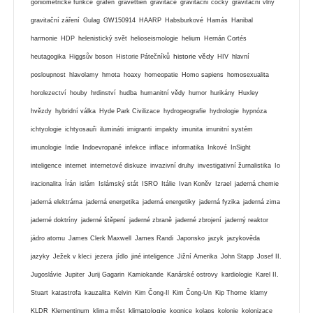
goniometrické funkce
grafen
gravettien
gravitace
gravitační čočky
gravitační vlny
gravitační záření
Gulag
GW150914
HAARP
Habsburkové
Hamás
Hanibal
harmonie
HDP
helenistický svět
helioseismologie
helium
Hernán Cortés
historie vědy
heutagogika
Higgsův boson
Historie Pátečníků
HIV
hlavní
posloupnost
hlavolamy
hmota
hoaxy
homeopatie
Homo sapiens
homosexualita
horolezectví
houby
hrdinství
hudba
humanitní vědy
humor
hurikány
Huxley
hvězdy
hybridní válka
Hyde Park Civilizace
hydrogeografie
hydrologie
hypnóza
ichtyologie
ichtyosauři
ilumináti
imigranti
impakty
imunita
imunitní systém
imunologie
Indie
Indoevropané
infekce
inflace
informatika
Inkové
InSight
inteligence
internet
internetové diskuze
invazivní druhy
investigativní žurnalistika
Io
iracionalita
Írán
islám
Islámský stát
ISRO
Itálie
Ivan Koněv
Izrael
jaderná chemie
jaderná elektrárna
jaderná energetika
jaderná energetiky
jaderná fyzika
jaderná zima
jaderné doktríny
jaderné štěpení
jaderné zbraně
jaderné zbrojení
jaderný reaktor
jádro atomu
James Clerk Maxwell
James Randi
Japonsko
jazyk
jazykověda
jazyky
Ježek v kleci
jezera
jídlo
jiné inteligence
Jižní Amerika
John Stapp
Josef II.
Jugoslávie
Jupiter
Jurij Gagarin
Kamiokande
Kanárské ostrovy
kardiologie
Karel II.
Stuart
katastrofa
kauzalita
Kelvin
Kim Čong-Il
Kim Čong-Un
Kip Thorne
klamy
klimatologie
KLDR
Klementinum
klima měst
kognice
kolaps
kolonie
kolonizace