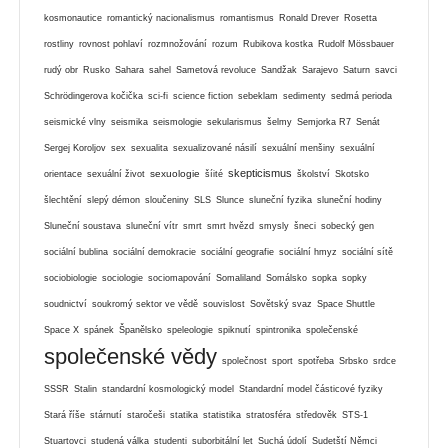
kosmonautice
romantický nacionalismus
romantismus
Ronald Drever
Rosetta
rostliny
rovnost pohlaví
rozmnožování
rozum
Rubikova kostka
Rudolf Mössbauer
rudý obr
Rusko
Sahara
sahel
Sametová revoluce
Sandžak
Sarajevo
Saturn
savci
Schrödingerova kočička
sci-fi
science fiction
sebeklam
sedimenty
sedmá perioda
seismické vlny
seismika
seismologie
sekularismus
šelmy
Semjorka R7
Senát
Sergej Koroljov
sex
sexualita
sexualizované násilí
sexuální menšiny
sexuální
skepticismus
sexuologie
orientace
sexuální život
šíité
školství
Skotsko
šlechtění
slepý démon
sloučeniny
SLS
Slunce
sluneční fyzika
sluneční hodiny
Sluneční soustava
sluneční vítr
smrt
smrt hvězd
smysly
šneci
sobecký gen
sociální bublina
sociální demokracie
sociální geografie
sociální hmyz
sociální sítě
sociobiologie
sociologie
sociomapování
Somaliland
Somálsko
sopka
sopky
soudnictví
soukromý sektor ve vědě
souvislost
Sovětský svaz
Space Shuttle
Space X
spánek
Španělsko
speleologie
spiknutí
spintronika
společenské
společenské vědy
společnost
sport
spotřeba
Srbsko
srdce
SSSR
Stalin
standardní kosmologický model
Standardní model částicové fyziky
Stará říše
stárnutí
staročeši
statika
statistika
stratosféra
středověk
STS-1
Stuartovci
studená válka
studenti
suborbitální let
Suchá údolí
Sudetští Němci