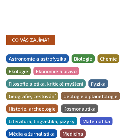
CO VÁS ZAJÍMÁ?
Astronomie a astrofyzika
Biologie
Chemie
Ekologie
Ekonomie a právo
Filosofie a etika, kritické myšlení
Fyzika
Geografie, cestování
Geologie a planetologie
Historie, archeologie
Kosmonautika
Literatura, lingvistika, jazyky
Matematika
Média a žurnalistika
Medicína