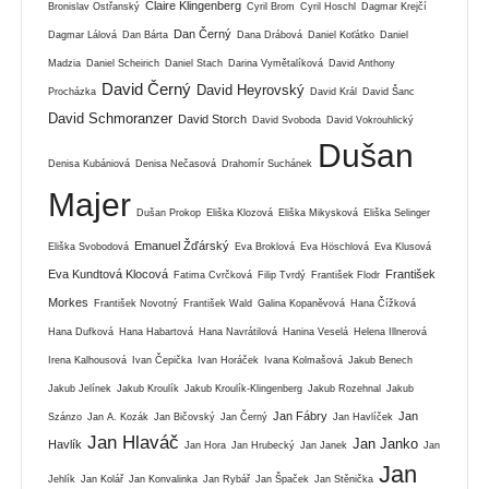
Claire Klingenberg
Bronislav Ostřanský
Cyril Brom
Cyril Hoschl
Dagmar Krejčí
Dan Černý
Dagmar Lálová
Dan Bárta
Dana Drábová
Daniel Koťátko
Daniel
Madzia
Daniel Scheirich
Daniel Stach
Darina Vymětalíková
David Anthony
David Černý
David Heyrovský
Procházka
David Král
David Šanc
David Schmoranzer
David Storch
David Svoboda
David Vokrouhlický
Dušan
Denisa Kubániová
Denisa Nečasová
Drahomír Suchánek
Majer
Dušan Prokop
Eliška Klozová
Eliška Mikysková
Eliška Selinger
Emanuel Žďárský
Eliška Svobodová
Eva Broklová
Eva Höschlová
Eva Klusová
Eva Kundtová Klocová
František
Fatima Cvrčková
Filip Tvrdý
František Flodr
Morkes
František Novotný
František Wald
Galina Kopaněvová
Hana Čížková
Hana Dufková
Hana Habartová
Hana Navrátilová
Hanina Veselá
Helena Illnerová
Irena Kalhousová
Ivan Čepička
Ivan Horáček
Ivana Kolmašová
Jakub Benech
Jakub Jelínek
Jakub Kroulík
Jakub Kroulík-Klingenberg
Jakub Rozehnal
Jakub
Jan Fábry
Jan
Szánzo
Jan A. Kozák
Jan Bičovský
Jan Černý
Jan Havlíček
Jan Hlaváč
Jan Janko
Havlík
Jan Hora
Jan Hrubecký
Jan Janek
Jan
Jan
Jehlík
Jan Kolář
Jan Konvalinka
Jan Rybář
Jan Špaček
Jan Stěnička