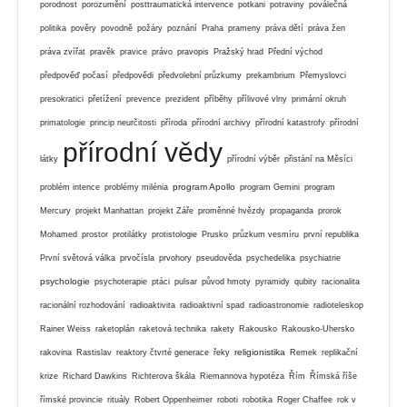
porodnost
porozumění
posttraumatická intervence
potkani
potraviny
poválečná
politika
pověry
povodně
požáry
poznání
Praha
prameny
práva dětí
práva žen
práva zvířat
pravěk
pravice
právo
pravopis
Pražský hrad
Přední východ
předpověď počasí
předpovědi
předvolební průzkumy
prekambrium
Přemyslovci
presokratici
přetížení
prevence
prezident
příběhy
přílivové vlny
primární okruh
primatologie
princip neurčitosti
příroda
přírodní archivy
přírodní katastrofy
přírodní
přírodní vědy
látky
přírodní výběr
přistání na Měsíci
program Apollo
problém intence
problémy milénia
program Gemini
program
Mercury
projekt Manhattan
projekt Záře
proměnné hvězdy
propaganda
prorok
Mohamed
prostor
protilátky
protistologie
Prusko
průzkum vesmíru
první republika
První světová válka
prvočísla
prvohory
pseudověda
psychedelika
psychiatrie
psychologie
psychoterapie
ptáci
pulsar
původ hmoty
pyramidy
qubity
racionalita
racionální rozhodování
radioaktivita
radioaktivní spad
radioastronomie
radioteleskop
Rainer Weiss
raketoplán
raketová technika
rakety
Rakousko
Rakousko-Uhersko
religionistika
rakovina
Rastislav
reaktory čtvrté generace
řeky
Remek
replikační
krize
Richard Dawkins
Richterova škála
Riemannova hypotéza
Řím
Římská říše
římské provincie
rituály
Robert Oppenheimer
roboti
robotika
Roger Chaffee
rok v