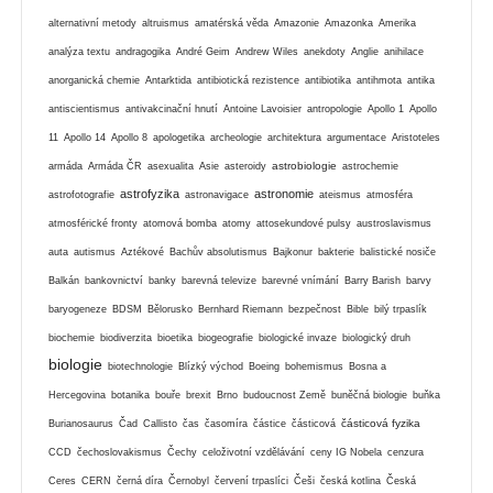
alternativní metody
altruismus
amatérská věda
Amazonie
Amazonka
Amerika
analýza textu
andragogika
André Geim
Andrew Wiles
anekdoty
Anglie
anihilace
anorganická chemie
Antarktida
antibiotická rezistence
antibiotika
antihmota
antika
antiscientismus
antivakcinační hnutí
Antoine Lavoisier
antropologie
Apollo 1
Apollo
11
Apollo 14
Apollo 8
apologetika
archeologie
architektura
argumentace
Aristoteles
astrobiologie
armáda
Armáda ČR
asexualita
Asie
asteroidy
astrochemie
astrofyzika
astronomie
astrofotografie
astronavigace
ateismus
atmosféra
atmosférické fronty
atomová bomba
atomy
attosekundové pulsy
austroslavismus
auta
autismus
Aztékové
Bachův absolutismus
Bajkonur
bakterie
balistické nosiče
Balkán
bankovnictví
banky
barevná televize
barevné vnímání
Barry Barish
barvy
baryogeneze
BDSM
Bělorusko
Bernhard Riemann
bezpečnost
Bible
bilý trpaslík
biochemie
biodiverzita
bioetika
biogeografie
biologické invaze
biologický druh
biologie
biotechnologie
Blízký východ
Boeing
bohemismus
Bosna a
Hercegovina
botanika
bouře
brexit
Brno
budoucnost Země
buněčná biologie
buňka
částicová fyzika
Burianosaurus
Čad
Callisto
čas
časomíra
částice
částicová
CCD
čechoslovakismus
Čechy
celoživotní vzdělávání
ceny IG Nobela
cenzura
Ceres
CERN
černá díra
Černobyl
červení trpaslíci
Češi
česká kotlina
Česká