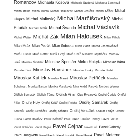
Romancov
Michaela Košová
Michaela Studená
Michaela Zemková
Michal
Michal Belda
Michal Bursa
Michal Hoskovec
Michal Jeníček
Michal Křížek
Michal Marčišovský
Michal Malinský
Michal
Křupka
Michal Václavík
Pitoňák
Michal Švanda
Michal Stehlík
Milan Halousek
Michal Žák
Michal Walter
Milan Mihola
Milan Mráz
Milan Petrák
Milan Sobotka
Milan Vlach
Milena Josefovičová
Miloš Husník
Miloš Rotter
Miloš Tichý
Miloš Uhlíř
Miloslav Chytráček
Miloslav
Miloslav Špecián
Mirko Rokyta
Miroslav Bárta
Jirků
Miloslav Šindelář
Miroslav Havránek
Miroslav Brož
Miroslav Horký
Miroslav Kutal
Miroslav Kutílek
Miroslav Petříček
Miroslav Mareš
Miroslav
Scheinost
Monika Barton
Monika Mareková
Nina Andrš Fárová
Norbert Werner
Oldřich Vinař
Oldřich Semerák
Oldřich Tůma
Olga Ryparová
Ondřej Čadek
Ondřej
Ondřej Šamárek
Ondřej Holý
Fišer
Ondřej Kolář
Ondřej Pejcha
Ondřej
Ondřej Vencálek
Santolík
Ondřej Sedláček
Ondřej Šrámek
Otakar Foltýn
Otakar
Funda
Patrik Doldžev
Patrik Kořenář
Paul Ermite
Paulína Tabery
Pavel Bakule
Pavel Cejnar
Pavel Gabzdyl
Pavel Boháček
Pavel Cagaš
Pavel Frič
Pavel Materna
Pavel Jungwirth
Pavel Kasík
Pavel Kosatík
Pavel Kozák