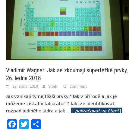
Vladimír Wagner: Jak se zkoumají supertěžké prvky,
26. ledna 2018
23 ledna, 2018
Vítek
Comment
Jak vznikají ty nejtěžší prvky? Jak v přírodě a jak je
můžeme získat v laboratoři? Jak lze identifikovat
rozpad jediného jádra a jak
...
[
pokračovat ve čtení
]
Facebook
Twitter
Share