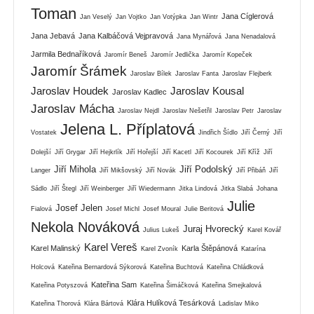
Toman
Jana Cíglerová
Jan Veselý
Jan Vojtko
Jan Votýpka
Jan Wintr
Jana Jebavá
Jana Kalbáčová Vejpravová
Jana Mynářová
Jana Nenadalová
Jarmila Bednaříková
Jaromír Beneš
Jaromír Jedlička
Jaromír Kopeček
Jaromír Šrámek
Jaroslav Bílek
Jaroslav Fanta
Jaroslav Flejberk
Jaroslav Houdek
Jaroslav Kousal
Jaroslav Kadlec
Jaroslav Mácha
Jaroslav Nejdl
Jaroslav Nešetřil
Jaroslav Petr
Jaroslav
Jelena L. Příplatová
Vostatek
Jindřich Šídlo
Jiří Černý
Jiří
Dolejší
Jiří Grygar
Jiří Hejkrlík
Jiří Hořejší
Jiří Kacetl
Jiří Kocourek
Jiří Kříž
Jiří
Jiří Mihola
Jiří Podolský
Langer
Jiří Mikšovský
Jiří Novák
Jiří Přibáň
Jiří
Sádlo
Jiří Štegl
Jiří Weinberger
Jiří Wiedermann
Jitka Lindová
Jitka Slabá
Johana
Julie
Josef Jelen
Fialová
Josef Michl
Josef Moural
Julie Beritová
Nekola Nováková
Juraj Hvorecký
Julius Lukeš
Karel Kovář
Karel Vereš
Karel Malinský
Karla Štěpánová
Karel Zvoník
Katarína
Holcová
Kateřina Bernardová Sýkorová
Kateřina Buchtová
Kateřina Chládková
Kateřina Sam
Kateřina Potyszová
Kateřina Šimáčková
Kateřina Smejkalová
Klára Hulíková Tesárková
Kateřina Thorová
Klára Bártová
Ladislav Miko