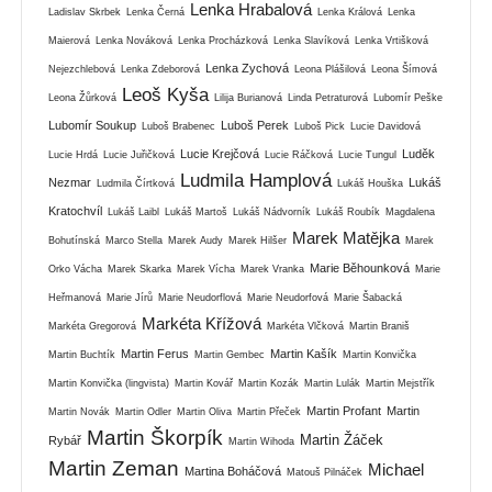
Lenka Hrabalová
Ladislav Skrbek
Lenka Černá
Lenka Králová
Lenka
Maierová
Lenka Nováková
Lenka Procházková
Lenka Slavíková
Lenka Vrtišková
Lenka Zychová
Nejezchlebová
Lenka Zdeborová
Leona Plášilová
Leona Šímová
Leoš Kyša
Leona Žůrková
Lilija Burianová
Linda Petraturová
Lubomír Peške
Lubomír Soukup
Luboš Perek
Luboš Brabenec
Luboš Pick
Lucie Davidová
Lucie Krejčová
Luděk
Lucie Hrdá
Lucie Juřičková
Lucie Ráčková
Lucie Tungul
Ludmila Hamplová
Nezmar
Lukáš
Ludmila Čírtková
Lukáš Houška
Kratochvíl
Lukáš Laibl
Lukáš Martoš
Lukáš Nádvorník
Lukáš Roubík
Magdalena
Marek Matějka
Bohutínská
Marco Stella
Marek Audy
Marek Hilšer
Marek
Marie Běhounková
Orko Vácha
Marek Skarka
Marek Vícha
Marek Vranka
Marie
Heřmanová
Marie Jírů
Marie Neudorflová
Marie Neudorfová
Marie Šabacká
Markéta Křížová
Markéta Gregorová
Markéta Vlčková
Martin Braniš
Martin Ferus
Martin Kašík
Martin Buchtík
Martin Gembec
Martin Konvička
Martin Konvička (lingvista)
Martin Kovář
Martin Kozák
Martin Lulák
Martin Mejstřík
Martin Profant
Martin
Martin Novák
Martin Odler
Martin Oliva
Martin Přeček
Martin Škorpík
Martin Žáček
Rybář
Martin Wihoda
Martin Zeman
Michael
Martina Boháčová
Matouš Pilnáček