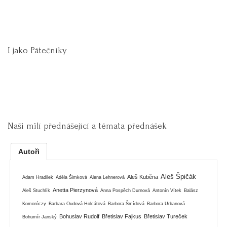
I jako Pátečníky
Naši milí přednášející a témata přednášek
Autoři
Aleš Špičák
Aleš Kuběna
Adam Hradilek
Adéla Šimková
Alena Lehnerová
Anetta Pierzynová
Aleš Stuchlík
Anna Pospěch Durnová
Antonín Vítek
Balász
Komoróczy
Barbara Oudová Holcátová
Barbora Šmídová
Barbora Urbanová
Bohuslav Rudolf
Břetislav Fajkus
Břetislav Tureček
Bohumír Janský