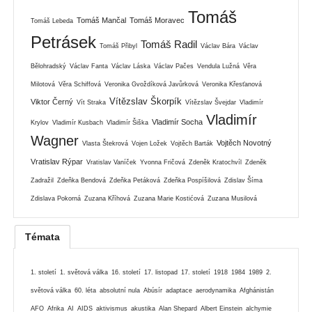
Tomáš
Tomáš Mančal
Tomáš Moravec
Tomáš Lebeda
Petrásek
Tomáš Radil
Tomáš Přibyl
Václav Bára
Václav
Bělohradský
Václav Fanta
Václav Láska
Václav Pačes
Vendula Lužná
Věra
Milotová
Věra Schiffová
Veronika Gvoždíková Javůrková
Veronika Křesťanová
Vítězslav Škorpík
Viktor Černý
Vít Straka
Vítězslav Švejdar
Vladimír
Vladimír
Vladimír Socha
Krylov
Vladimír Kusbach
Vladimír Šiška
Wagner
Vojtěch Novotný
Vlasta Štekrová
Vojen Ložek
Vojtěch Barták
Vratislav Rýpar
Vratislav Vaníček
Yvonna Fričová
Zdeněk Kratochvíl
Zdeněk
Zadražil
Zdeňka Bendová
Zdeňka Petáková
Zdeňka Pospíšilová
Zdislav Šíma
Zdislava Pokorná
Zuzana Kříhová
Zuzana Marie Kostićová
Zuzana Musilová
Témata
1. století
1. světová válka
16. století
17. listopad
17. století
1918
1984
1989
2.
světová válka
60. léta
absolutní nula
Abúsír
adaptace
aerodynamika
Afghánistán
AFO
Afrika
AI
AIDS
aktivismus
akustika
Alan Shepard
Albert Einstein
alchymie