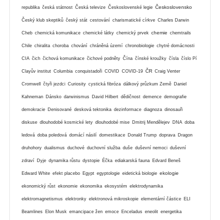
Československo
republika
česká státnost
Česká televize
Československé legie
Český klub skeptiků
český stát
cestování
charismatické církve
Charles Darwin
chemie
Cheb
chemická komunikace
chemické látky
chemický prvek
chemtrails
Chile
chiralita
choroba
chování
chráněná území
chronobiologie
chytré domácnosti
CIA
čich
čichová komunikace
čichové podněty
Čína
čínské kroužky
čísla
číslo Pí
ČR
Clayův institut
Columbia
conquistadoři
COVID
COVID-19
Craig Venter
Cromwell
čtyři jezdci
Curiosity
cystická fibróza
dálkový průzkum Země
Daniel
Kahneman
Dánsko
darwinismus
David Hilbert
dědičnost
demence
demografie
demokracie
Denisované
desková tektonika
dezinformace
diagnoza
dinosauři
diskuse
dlouhodobé kosmické lety
dlouhodobé mise
Dmitrij Mendělejev
DNA
doba
ledová
doba poledová
domácí násilí
domestikace
Donald Trump
doprava
Dragon
druhohory
dualismus
duchové
duchovní služba
duše
duševní nemoci
duševní
zdraví
Dyje
dynamika růstu
dystopie
Éčka
ediakarská fauna
Edvard Beneš
ekologie
Edward White
efekt placebo
Egypt
egyptologie
eidetická biologie
ekonomický růst
ekonomie
ekonomika
ekosystém
elektrodynamika
elektromagnetismus
elektronky
elektronová mikroskopie
elementární částice
ELI
Beamlines
Elon Musk
emancipace žen
emoce
Enceladus
eneolit
energetika