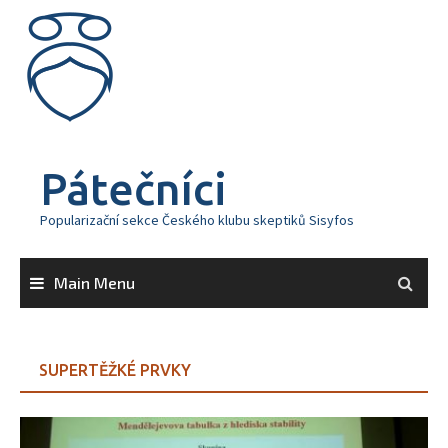
Skip
to
content
Pátečníci
Popularizační sekce Českého klubu skeptiků Sisyfos
Main Menu
SUPERTĚŽKÉ PRVKY