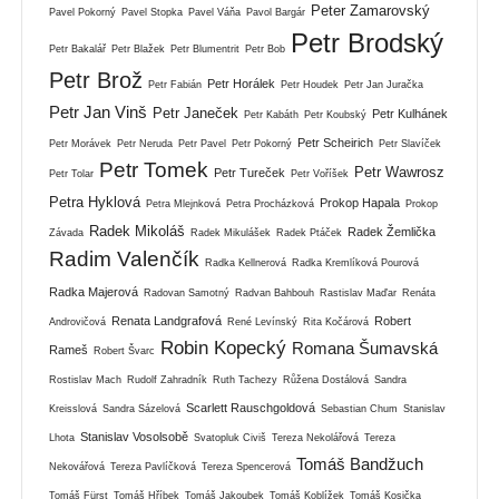
Peter Zamarovský
Pavel Pokorný
Pavel Stopka
Pavel Váňa
Pavol Bargár
Petr Brodský
Petr Bakalář
Petr Blažek
Petr Blumentrit
Petr Bob
Petr Brož
Petr Horálek
Petr Fabián
Petr Houdek
Petr Jan Juračka
Petr Jan Vinš
Petr Janeček
Petr Kulhánek
Petr Kabáth
Petr Koubský
Petr Scheirich
Petr Morávek
Petr Neruda
Petr Pavel
Petr Pokorný
Petr Slavíček
Petr Tomek
Petr Wawrosz
Petr Tureček
Petr Tolar
Petr Voříšek
Petra Hyklová
Prokop Hapala
Petra Mlejnková
Petra Procházková
Prokop
Radek Mikoláš
Radek Žemlička
Závada
Radek Mikulášek
Radek Ptáček
Radim Valenčík
Radka Kellnerová
Radka Kremlíková Pourová
Radka Majerová
Radovan Samotný
Radvan Bahbouh
Rastislav Maďar
Renáta
Renata Landgrafová
Robert
Androvičová
René Levínský
Rita Kočárová
Robin Kopecký
Romana Šumavská
Rameš
Robert Švarc
Rostislav Mach
Rudolf Zahradník
Ruth Tachezy
Růžena Dostálová
Sandra
Scarlett Rauschgoldová
Kreisslová
Sandra Sázelová
Sebastian Chum
Stanislav
Stanislav Vosolsobě
Lhota
Svatopluk Civiš
Tereza Nekolářová
Tereza
Tomáš Bandžuch
Nekovářová
Tereza Pavlíčková
Tereza Spencerová
Tomáš Fürst
Tomáš Hříbek
Tomáš Jakoubek
Tomáš Koblížek
Tomáš Kosička