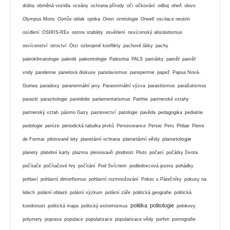
dráha
obrněná vozidla
oceány
ochrana přírody
oči
očkování
odboj
oheň
olovo
Olympus Mons
Oortův oblak
optika
Orion
ornitologie
Orwell
oscilace neutrin
osídlení
OSIRIS-REx
ostrov stability
osvětlení
osvícenský absolutismus
osvícenství
otroctví
Ötzi
ozbrojené konflikty
pachové látky
pachy
paleoklimatologie
paleolit
paleontologie
Palestina
PALS
památky
paměť
paměť
vody
pandemie
panelová diskuse
panslavismus
panspermie
papež
Papua Nová-
Guinea
paradoxy
paranormální jevy
Paranormální výzva
parasitismus
parašutismus
paraziti
parazitologie
pareidolie
parlamentarismus
Parthie
partnerské vztahy
partnerský vztah
pásmo Gazy
pastevectví
patologie
pavěda
pedagogika
pediatrie
pedologie
peníze
periodická tabulka prvků
Perseverance
Persie
Peru
Philae
Pierre
planetární vědy
planetologie
de Fermat
pilotované lety
planetární ochrana
planety
platební karty
plazma
plesiosauři
plodnost
Pluto
počasí
počátky života
počítače
počítačové hry
počítání
Pod Svícnem
podledovcová jezera
pohádky
pohlaví
pohlavní dimorfismus
pohlavní rozmnožování
Pokec s Pátečníky
pokusy na
lidech
polární oblasti
polární výzkum
polární záře
politická geografie
politická
politika
politologie
korektnost
politická mapa
politický extremismus
polokovy
polymery
poprava
populace
popularizace
popularizace vědy
porfen
pornografie