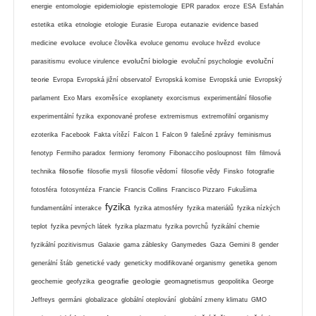
energie
entomologie
epidemiologie
epistemologie
EPR paradox
eroze
ESA
Esfahán
estetika
etika
etnologie
etologie
Eurasie
Europa
eutanazie
evidence based
evoluce
medicine
evoluce člověka
evoluce genomu
evoluce hvězd
evoluce
evoluční biologie
evoluční
parasitismu
evoluce virulence
evoluční psychologie
teorie
Evropa
Evropská jižní observatoř
Evropská komise
Evropská unie
Evropský
parlament
Exo Mars
exoměsíce
exoplanety
exorcismus
experimentální filosofie
experimentální fyzika
exponované profese
extremismus
extremofilní organismy
ezoterika
Facebook
Fakta vítězí
Falcon 1
Falcon 9
falešné zprávy
feminismus
fenotyp
Fermiho paradox
fermiony
feromony
Fibonacciho posloupnost
film
filmová
filosofie
technika
filosofie mysli
filosofie vědomí
filosofie vědy
Finsko
fotografie
fotosféra
fotosyntéza
Francie
Francis Collins
Francisco Pizzaro
Fukušima
fyzika
fundamentální interakce
fyzika atmosféry
fyzika materiálů
fyzika nízkých
teplot
fyzika pevných látek
fyzika plazmatu
fyzika povrchů
fyzikální chemie
fyzikální pozitivismus
Galaxie
gama záblesky
Ganymedes
Gaza
Gemini 8
gender
generální štáb
genetické vady
geneticky modifikované organismy
genetika
genom
geografie
geologie
geochemie
geofyzika
geomagnetismus
geopolitika
George
Jeffreys
germáni
globalizace
globální oteplování
globální zmeny klimatu
GMO