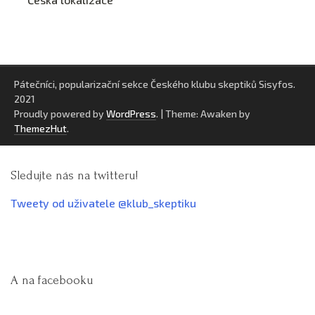
Pátečníci, popularizační sekce Českého klubu skeptiků Sisyfos.
2021
Proudly powered by
WordPress
.
|
Theme: Awaken by
ThemezHut
.
Sledujte nás na twitteru!
Tweety od uživatele @klub_skeptiku
A na facebooku