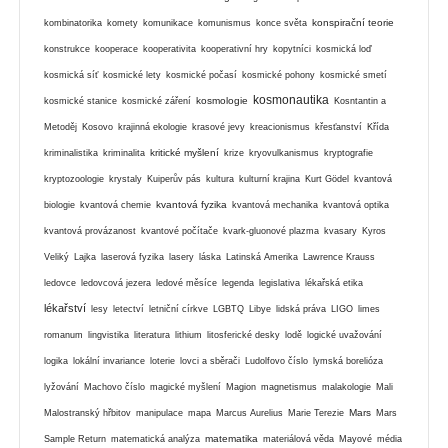
konspirační teorie
kombinatorika
komety
komunikace
komunismus
konce světa
konstrukce
kooperace
kooperativita
kooperativní hry
kopytníci
kosmická loď
kosmická síť
kosmické lety
kosmické počasí
kosmické pohony
kosmické smetí
kosmonautika
kosmologie
kosmické stanice
kosmické záření
Kosntantin a
Metoděj
Kosovo
krajinná ekologie
krasové jevy
kreacionismus
křesťanství
Křída
kritické myšlení
kriminalistika
kriminalita
krize
kryovulkanismus
kryptografie
kryptozoologie
krystaly
Kuiperův pás
kultura
kulturní krajina
Kurt Gödel
kvantová
kvantová fyzika
biologie
kvantová chemie
kvantová mechanika
kvantová optika
kvantová provázanost
kvantové počítače
kvark-gluonové plazma
kvasary
Kyros
Veliký
Lajka
laserová fyzika
lasery
láska
Latinská Amerika
Lawrence Krauss
ledovce
ledovcová jezera
ledové měsíce
legenda
legislativa
lékařská etika
lékařství
lesy
letectví
letniční církve
LGBTQ
Libye
lidská práva
LIGO
limes
romanum
lingvistika
literatura
lithium
litosferické desky
lodě
logické uvažování
logika
lokální invariance
loterie
lovci a sběrači
Ludolfovo číslo
lymská borelióza
lyžování
Machovo číslo
magické myšlení
Magion
magnetismus
malakologie
Mali
Mars
Malostranský hřbitov
manipulace
mapa
Marcus Aurelius
Marie Terezie
Mars
matematika
Sample Return
matematická analýza
materiálová věda
Mayové
média