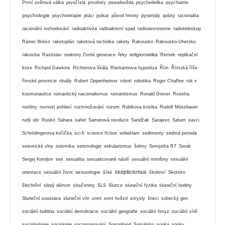
První světová válka
prvočísla
prvohory
pseudověda
psychedelika
psychiatrie
psychologie
psychoterapie
ptáci
pulsar
původ hmoty
pyramidy
qubity
racionalita
racionální rozhodování
radioaktivita
radioaktivní spad
radioastronomie
radioteleskop
Rainer Weiss
raketoplán
raketová technika
rakety
Rakousko
Rakousko-Uhersko
religionistika
rakovina
Rastislav
reaktory čtvrté generace
řeky
Remek
replikační
krize
Richard Dawkins
Richterova škála
Riemannova hypotéza
Řím
Římská říše
římské provincie
rituály
Robert Oppenheimer
roboti
robotika
Roger Chaffee
rok v
kosmonautice
romantický nacionalismus
romantismus
Ronald Drever
Rosetta
rostliny
rovnost pohlaví
rozmnožování
rozum
Rubikova kostka
Rudolf Mössbauer
rudý obr
Rusko
Sahara
sahel
Sametová revoluce
Sandžak
Sarajevo
Saturn
savci
Schrödingerova kočička
sci-fi
science fiction
sebeklam
sedimenty
sedmá perioda
seismické vlny
seismika
seismologie
sekularismus
šelmy
Semjorka R7
Senát
Sergej Koroljov
sex
sexualita
sexualizované násilí
sexuální menšiny
sexuální
skepticismus
sexuologie
orientace
sexuální život
šíité
školství
Skotsko
šlechtění
slepý démon
sloučeniny
SLS
Slunce
sluneční fyzika
sluneční hodiny
Sluneční soustava
sluneční vítr
smrt
smrt hvězd
smysly
šneci
sobecký gen
sociální bublina
sociální demokracie
sociální geografie
sociální hmyz
sociální sítě
sociobiologie
sociologie
sociomapování
Somaliland
Somálsko
sopka
sopky