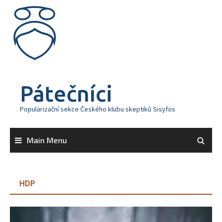
Skip
to
content
Pátečníci
Popularizační sekce Českého klubu skeptiků Sisyfos
Main Menu
HDP