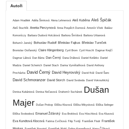
Autoři
Aleš Špičák
Aleš Kuběna
Adam Hradilek
Adéla Šimková
Alena Lehnerová
Anetta Pierzynová
Aleš Stuchlík
Anna Pospěch Durnová
Antonín Vítek
Balász
Komoróczy
Barbara Oudová Holcátová
Barbora Šmídová
Barbora Urbanová
Bohuslav Rudolf
Břetislav Fajkus
Břetislav Tureček
Bohumír Janský
Claire Klingenberg
Bronislav Ostřanský
Cyril Brom
Cyril Hoschl
Dagmar Krejčí
Dan Černý
Dagmar Lálová
Dan Bárta
Dana Drábová
Daniel Koťátko
Daniel
Madzia
Daniel Scheirich
Daniel Stach
Darina Vymětalíková
David Anthony
David Černý
David Heyrovský
Procházka
David Král
David Šanc
David Schmoranzer
David Storch
David Svoboda
David Vokrouhlický
Dušan
Denisa Kubániová
Denisa Nečasová
Drahomír Suchánek
Majer
Dušan Prokop
Eliška Klozová
Eliška Mikysková
Eliška Selinger
Emanuel Žďárský
Eliška Svobodová
Eva Broklová
Eva Höschlová
Eva Klusová
Eva Kundtová Klocová
František
Fatima Cvrčková
Filip Tvrdý
František Flodr
Morkes
František Novotný
František Wald
Galina Kopaněvová
Hana Čížková