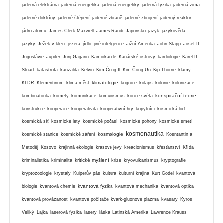
jaderná elektrárna
jaderná energetika
jaderná energetiky
jaderná fyzika
jaderná zima
jaderné doktríny
jaderné štěpení
jaderné zbraně
jaderné zbrojení
jaderný reaktor
jádro atomu
James Clerk Maxwell
James Randi
Japonsko
jazyk
jazykověda
jazyky
Ježek v kleci
jezera
jídlo
jiné inteligence
Jižní Amerika
John Stapp
Josef II.
Jugoslávie
Jupiter
Jurij Gagarin
Kamiokande
Kanárské ostrovy
kardiologie
Karel II.
Stuart
katastrofa
kauzalita
Kelvin
Kim Čong-Il
Kim Čong-Un
Kip Thorne
klamy
klimatologie
KLDR
Klementinum
klima měst
kognice
kolaps
kolonie
kolonizace
konspirační teorie
kombinatorika
komety
komunikace
komunismus
konce světa
konstrukce
kooperace
kooperativita
kooperativní hry
kopytníci
kosmická loď
kosmická síť
kosmické lety
kosmické počasí
kosmické pohony
kosmické smetí
kosmonautika
kosmologie
kosmické stanice
kosmické záření
Kosntantin a
Metoděj
Kosovo
krajinná ekologie
krasové jevy
kreacionismus
křesťanství
Křída
kritické myšlení
kriminalistika
kriminalita
krize
kryovulkanismus
kryptografie
kryptozoologie
krystaly
Kuiperův pás
kultura
kulturní krajina
Kurt Gödel
kvantová
kvantová fyzika
biologie
kvantová chemie
kvantová mechanika
kvantová optika
kvantová provázanost
kvantové počítače
kvark-gluonové plazma
kvasary
Kyros
Veliký
Lajka
laserová fyzika
lasery
láska
Latinská Amerika
Lawrence Krauss