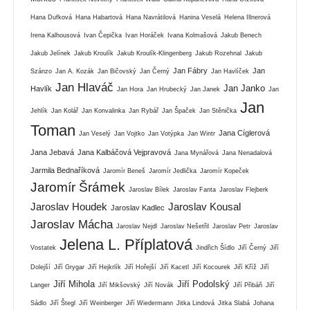
Hana Dufková
Hana Habartová
Hana Navrátilová
Hanina Veselá
Helena Illnerová
Irena Kalhousová
Ivan Čepička
Ivan Horáček
Ivana Kolmašová
Jakub Benech
Jakub Jelínek
Jakub Kroulík
Jakub Kroulík-Klingenberg
Jakub Rozehnal
Jakub
Jan Fábry
Jan
Szánzo
Jan A. Kozák
Jan Bičovský
Jan Černý
Jan Havlíček
Jan Hlaváč
Jan Janko
Havlík
Jan Hora
Jan Hrubecký
Jan Janek
Jan
Jan
Jehlík
Jan Kolář
Jan Konvalinka
Jan Rybář
Jan Špaček
Jan Stěnička
Toman
Jana Cíglerová
Jan Veselý
Jan Vojtko
Jan Votýpka
Jan Wintr
Jana Jebavá
Jana Kalbáčová Vejpravová
Jana Mynářová
Jana Nenadalová
Jarmila Bednaříková
Jaromír Beneš
Jaromír Jedlička
Jaromír Kopeček
Jaromír Šrámek
Jaroslav Bílek
Jaroslav Fanta
Jaroslav Flejberk
Jaroslav Houdek
Jaroslav Kousal
Jaroslav Kadlec
Jaroslav Mácha
Jaroslav Nejdl
Jaroslav Nešetřil
Jaroslav Petr
Jaroslav
Jelena L. Příplatová
Vostatek
Jindřich Šídlo
Jiří Černý
Jiří
Dolejší
Jiří Grygar
Jiří Hejkrlík
Jiří Hořejší
Jiří Kacetl
Jiří Kocourek
Jiří Kříž
Jiří
Jiří Mihola
Jiří Podolský
Langer
Jiří Mikšovský
Jiří Novák
Jiří Přibáň
Jiří
Sádlo
Jiří Štegl
Jiří Weinberger
Jiří Wiedermann
Jitka Lindová
Jitka Slabá
Johana