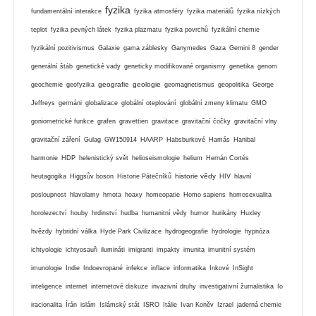
fyzika
fundamentální interakce
fyzika atmosféry
fyzika materiálů
fyzika nízkých
teplot
fyzika pevných látek
fyzika plazmatu
fyzika povrchů
fyzikální chemie
fyzikální pozitivismus
Galaxie
gama záblesky
Ganymedes
Gaza
Gemini 8
gender
generální štáb
genetické vady
geneticky modifikované organismy
genetika
genom
geografie
geologie
geochemie
geofyzika
geomagnetismus
geopolitika
George
Jeffreys
germáni
globalizace
globální oteplování
globální zmeny klimatu
GMO
goniometrické funkce
grafen
gravettien
gravitace
gravitační čočky
gravitační vlny
gravitační záření
Gulag
GW150914
HAARP
Habsburkové
Hamás
Hanibal
harmonie
HDP
helenistický svět
helioseismologie
helium
Hernán Cortés
historie vědy
heutagogika
Higgsův boson
Historie Pátečníků
HIV
hlavní
posloupnost
hlavolamy
hmota
hoaxy
homeopatie
Homo sapiens
homosexualita
horolezectví
houby
hrdinství
hudba
humanitní vědy
humor
hurikány
Huxley
hvězdy
hybridní válka
Hyde Park Civilizace
hydrogeografie
hydrologie
hypnóza
ichtyologie
ichtyosauři
ilumináti
imigranti
impakty
imunita
imunitní systém
imunologie
Indie
Indoevropané
infekce
inflace
informatika
Inkové
InSight
inteligence
internet
internetové diskuze
invazivní druhy
investigativní žurnalistika
Io
iracionalita
Írán
islám
Islámský stát
ISRO
Itálie
Ivan Koněv
Izrael
jaderná chemie