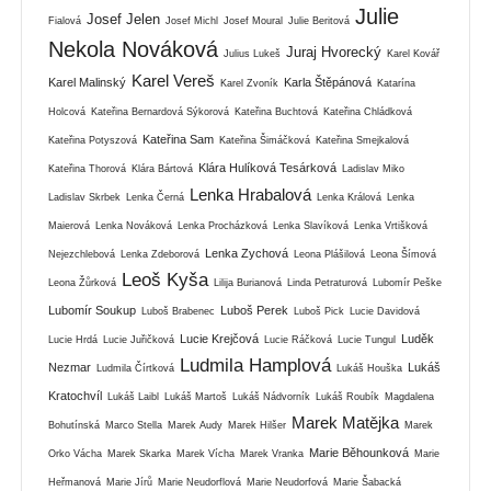
Julie
Josef Jelen
Fialová
Josef Michl
Josef Moural
Julie Beritová
Nekola Nováková
Juraj Hvorecký
Julius Lukeš
Karel Kovář
Karel Vereš
Karel Malinský
Karla Štěpánová
Karel Zvoník
Katarína
Holcová
Kateřina Bernardová Sýkorová
Kateřina Buchtová
Kateřina Chládková
Kateřina Sam
Kateřina Potyszová
Kateřina Šimáčková
Kateřina Smejkalová
Klára Hulíková Tesárková
Kateřina Thorová
Klára Bártová
Ladislav Miko
Lenka Hrabalová
Ladislav Skrbek
Lenka Černá
Lenka Králová
Lenka
Maierová
Lenka Nováková
Lenka Procházková
Lenka Slavíková
Lenka Vrtišková
Lenka Zychová
Nejezchlebová
Lenka Zdeborová
Leona Plášilová
Leona Šímová
Leoš Kyša
Leona Žůrková
Lilija Burianová
Linda Petraturová
Lubomír Peške
Lubomír Soukup
Luboš Perek
Luboš Brabenec
Luboš Pick
Lucie Davidová
Lucie Krejčová
Luděk
Lucie Hrdá
Lucie Juřičková
Lucie Ráčková
Lucie Tungul
Ludmila Hamplová
Nezmar
Lukáš
Ludmila Čírtková
Lukáš Houška
Kratochvíl
Lukáš Laibl
Lukáš Martoš
Lukáš Nádvorník
Lukáš Roubík
Magdalena
Marek Matějka
Bohutínská
Marco Stella
Marek Audy
Marek Hilšer
Marek
Marie Běhounková
Orko Vácha
Marek Skarka
Marek Vícha
Marek Vranka
Marie
Heřmanová
Marie Jírů
Marie Neudorflová
Marie Neudorfová
Marie Šabacká