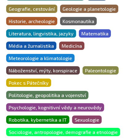
Geografie, cestování
Geologie a planetologie
Historie, archeologie
Kosmonautika
Literatura, lingvistika, jazyky
Matematika
Média a žurnalistika
Medicína
Meteorologie a klimatologie
Náboženství, mýty, konspirace
Paleontologie
Pokec s Pátečníky
Politologie, geopolitika a vojenství
Psychologie, kognitivní vědy a neurovědy
Robotika, kybernetika a IT
Sexuologie
Sociologie, antropologie, demografie a etnologie