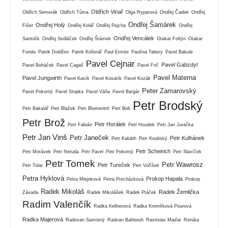
Oldřich Vinař
Oldřich Semerák
Oldřich Tůma
Olga Ryparová
Ondřej Čadek
Ondřej
Ondřej Šamárek
Ondřej Holý
Fišer
Ondřej Kolář
Ondřej Pejcha
Ondřej
Ondřej Vencálek
Santolík
Ondřej Sedláček
Ondřej Šrámek
Otakar Foltýn
Otakar
Funda
Patrik Doldžev
Patrik Kořenář
Paul Ermite
Paulína Tabery
Pavel Bakule
Pavel Cejnar
Pavel Gabzdyl
Pavel Boháček
Pavel Cagaš
Pavel Frič
Pavel Materna
Pavel Jungwirth
Pavel Kasík
Pavel Kosatík
Pavel Kozák
Peter Zamarovský
Pavel Pokorný
Pavel Stopka
Pavel Váňa
Pavol Bargár
Petr Brodský
Petr Bakalář
Petr Blažek
Petr Blumentrit
Petr Bob
Petr Brož
Petr Horálek
Petr Fabián
Petr Houdek
Petr Jan Juračka
Petr Jan Vinš
Petr Janeček
Petr Kulhánek
Petr Kabáth
Petr Koubský
Petr Scheirich
Petr Morávek
Petr Neruda
Petr Pavel
Petr Pokorný
Petr Slavíček
Petr Tomek
Petr Wawrosz
Petr Tureček
Petr Tolar
Petr Voříšek
Petra Hyklová
Prokop Hapala
Petra Mlejnková
Petra Procházková
Prokop
Radek Mikoláš
Radek Žemlička
Závada
Radek Mikulášek
Radek Ptáček
Radim Valenčík
Radka Kellnerová
Radka Kremlíková Pourová
Radka Majerová
Radovan Samotný
Radvan Bahbouh
Rastislav Maďar
Renáta