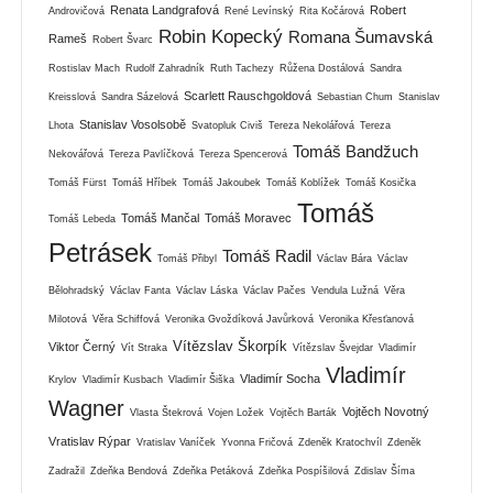
Renata Landgrafová
Robert
Androvičová
René Levínský
Rita Kočárová
Robin Kopecký
Romana Šumavská
Rameš
Robert Švarc
Rostislav Mach
Rudolf Zahradník
Ruth Tachezy
Růžena Dostálová
Sandra
Scarlett Rauschgoldová
Kreisslová
Sandra Sázelová
Sebastian Chum
Stanislav
Stanislav Vosolsobě
Lhota
Svatopluk Civiš
Tereza Nekolářová
Tereza
Tomáš Bandžuch
Nekovářová
Tereza Pavlíčková
Tereza Spencerová
Tomáš Fürst
Tomáš Hříbek
Tomáš Jakoubek
Tomáš Koblížek
Tomáš Kosička
Tomáš
Tomáš Mančal
Tomáš Moravec
Tomáš Lebeda
Petrásek
Tomáš Radil
Tomáš Přibyl
Václav Bára
Václav
Bělohradský
Václav Fanta
Václav Láska
Václav Pačes
Vendula Lužná
Věra
Milotová
Věra Schiffová
Veronika Gvoždíková Javůrková
Veronika Křesťanová
Vítězslav Škorpík
Viktor Černý
Vít Straka
Vítězslav Švejdar
Vladimír
Vladimír
Vladimír Socha
Krylov
Vladimír Kusbach
Vladimír Šiška
Wagner
Vojtěch Novotný
Vlasta Štekrová
Vojen Ložek
Vojtěch Barták
Vratislav Rýpar
Vratislav Vaníček
Yvonna Fričová
Zdeněk Kratochvíl
Zdeněk
Zadražil
Zdeňka Bendová
Zdeňka Petáková
Zdeňka Pospíšilová
Zdislav Šíma