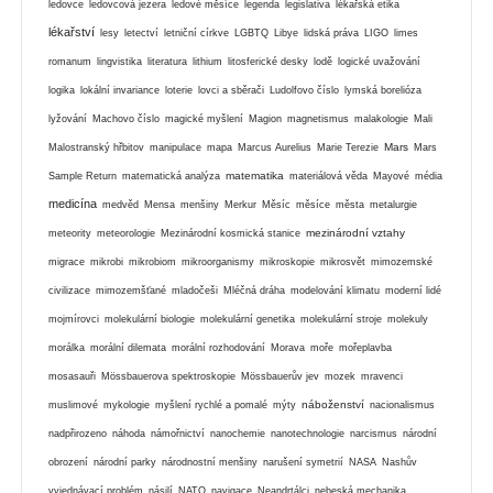
ledovce
ledovcová jezera
ledové měsíce
legenda
legislativa
lékařská etika
lékařství
lesy
letectví
letniční církve
LGBTQ
Libye
lidská práva
LIGO
limes
romanum
lingvistika
literatura
lithium
litosferické desky
lodě
logické uvažování
logika
lokální invariance
loterie
lovci a sběrači
Ludolfovo číslo
lymská borelióza
lyžování
Machovo číslo
magické myšlení
Magion
magnetismus
malakologie
Mali
Mars
Malostranský hřbitov
manipulace
mapa
Marcus Aurelius
Marie Terezie
Mars
matematika
Sample Return
matematická analýza
materiálová věda
Mayové
média
medicína
medvěd
Mensa
menšiny
Merkur
Měsíc
měsíce
města
metalurgie
mezinárodní vztahy
meteority
meteorologie
Mezinárodní kosmická stanice
migrace
mikrobi
mikrobiom
mikroorganismy
mikroskopie
mikrosvět
mimozemské
civilizace
mimozemšťané
mladočeši
Mléčná dráha
modelování klimatu
moderní lidé
mojmírovci
molekulární biologie
molekulární genetika
molekulární stroje
molekuly
morálka
morální dilemata
morální rozhodování
Morava
moře
mořeplavba
mosasauři
Mössbauerova spektroskopie
Mössbauerův jev
mozek
mravenci
náboženství
muslimové
mykologie
myšlení rychlé a pomalé
mýty
nacionalismus
nadpřirozeno
náhoda
námořnictví
nanochemie
nanotechnologie
narcismus
národní
obrození
národní parky
národnostní menšiny
narušení symetrií
NASA
Nashův
vyjednávací problém
násilí
NATO
navigace
Neandrtálci
nebeská mechanika