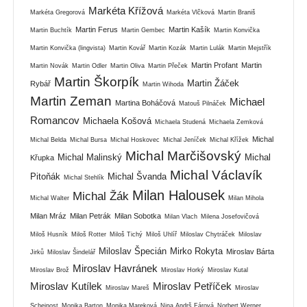
Markéta Křížová
Markéta Gregorová
Markéta Vlčková
Martin Braniš
Martin Ferus
Martin Kašík
Martin Buchtík
Martin Gembec
Martin Konvička
Martin Konvička (lingvista)
Martin Kovář
Martin Kozák
Martin Lulák
Martin Mejstřík
Martin Profant
Martin
Martin Novák
Martin Odler
Martin Oliva
Martin Přeček
Martin Škorpík
Martin Žáček
Rybář
Martin Wihoda
Martin Zeman
Michael
Martina Boháčová
Matouš Pilnáček
Romancov
Michaela Košová
Michaela Studená
Michaela Zemková
Michal
Michal Belda
Michal Bursa
Michal Hoskovec
Michal Jeníček
Michal Křížek
Michal Marčišovský
Michal Malinský
Michal
Křupka
Michal Václavík
Pitoňák
Michal Švanda
Michal Stehlík
Milan Halousek
Michal Žák
Michal Walter
Milan Mihola
Milan Mráz
Milan Petrák
Milan Sobotka
Milan Vlach
Milena Josefovičová
Miloš Husník
Miloš Rotter
Miloš Tichý
Miloš Uhlíř
Miloslav Chytráček
Miloslav
Miloslav Špecián
Mirko Rokyta
Miroslav Bárta
Jirků
Miloslav Šindelář
Miroslav Havránek
Miroslav Brož
Miroslav Horký
Miroslav Kutal
Miroslav Kutílek
Miroslav Petříček
Miroslav Mareš
Miroslav
Scheinost
Monika Barton
Monika Mareková
Nina Andrš Fárová
Norbert Werner