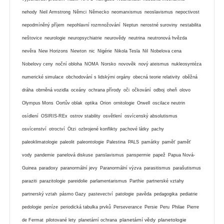
nehody
Neil Armstrong
Němci
Německo
neomarxismus
neoslavismus
nepoctivost
nepodmíněný příjem
nepohlavní rozmnožování
Neptun
nerostné suroviny
nestabilita
neštovice
neurologie
neuropsychiatrie
neurovědy
neutrina
neutronová hvězda
nevěra
New Horizons
Newton
nic
Nigérie
Nikola Tesla
Nil
Nobelova cena
Nobelovy ceny
noční obloha
NOMA
Norsko
novověk
nový ateismus
nukleosyntéza
numerické simulace
obchodování s lidskými orgány
obecná teorie relativity
oběžná
dráha
obrněná vozidla
oceány
ochrana přírody
oči
očkování
odboj
oheň
olovo
Olympus Mons
Oortův oblak
optika
Orion
ornitologie
Orwell
oscilace neutrin
osídlení
OSIRIS-REx
ostrov stability
osvětlení
osvícenský absolutismus
osvícenství
otroctví
Ötzi
ozbrojené konflikty
pachové látky
pachy
paleoklimatologie
paleolit
paleontologie
Palestina
PALS
památky
paměť
paměť
vody
pandemie
panelová diskuse
panslavismus
panspermie
papež
Papua Nová-
Guinea
paradoxy
paranormální jevy
Paranormální výzva
parasitismus
parašutismus
paraziti
parazitologie
pareidolie
parlamentarismus
Parthie
partnerské vztahy
partnerský vztah
pásmo Gazy
pastevectví
patologie
pavěda
pedagogika
pediatrie
pedologie
peníze
periodická tabulka prvků
Perseverance
Persie
Peru
Philae
Pierre
planetární vědy
planetologie
de Fermat
pilotované lety
planetární ochrana