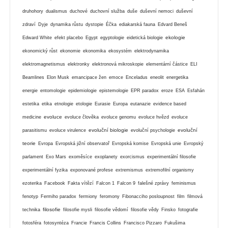
druhohory
dualismus
duchové
duchovní služba
duše
duševní nemoci
duševní
zdraví
Dyje
dynamika růstu
dystopie
Éčka
ediakarská fauna
Edvard Beneš
ekologie
Edward White
efekt placebo
Egypt
egyptologie
eidetická biologie
ekonomický růst
ekonomie
ekonomika
ekosystém
elektrodynamika
elektromagnetismus
elektronky
elektronová mikroskopie
elementární částice
ELI
Beamlines
Elon Musk
emancipace žen
emoce
Enceladus
eneolit
energetika
energie
entomologie
epidemiologie
epistemologie
EPR paradox
eroze
ESA
Esfahán
estetika
etika
etnologie
etologie
Eurasie
Europa
eutanazie
evidence based
evoluce
medicine
evoluce člověka
evoluce genomu
evoluce hvězd
evoluce
evoluční biologie
evoluční
parasitismu
evoluce virulence
evoluční psychologie
teorie
Evropa
Evropská jižní observatoř
Evropská komise
Evropská unie
Evropský
parlament
Exo Mars
exoměsíce
exoplanety
exorcismus
experimentální filosofie
experimentální fyzika
exponované profese
extremismus
extremofilní organismy
ezoterika
Facebook
Fakta vítězí
Falcon 1
Falcon 9
falešné zprávy
feminismus
fenotyp
Fermiho paradox
fermiony
feromony
Fibonacciho posloupnost
film
filmová
filosofie
technika
filosofie mysli
filosofie vědomí
filosofie vědy
Finsko
fotografie
fotosféra
fotosyntéza
Francie
Francis Collins
Francisco Pizzaro
Fukušima