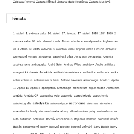
Zdislava Pokorná
Zuzana Kříhová
Zuzana Marie Kostićová
Zuzana Musilová
Témata
1. století
1. světová válka
16. století
17. listopad
17. století
1918
1984
1989
2.
světová válka
60. léta
absolutní nula
Abúsír
adaptace
aerodynamika
Afghánistán
AFO
Afrika
AI
AIDS
aktivismus
akustika
Alan Shepard
Albert Einstein
alchymie
alternativní metody
altruismus
amatérská věda
Amazonie
Amazonka
Amerika
analýza textu
andragogika
André Geim
Andrew Wiles
anekdoty
Anglie
anihilace
anorganická chemie
Antarktida
antibiotická rezistence
antibiotika
antihmota
antika
antiscientismus
antivakcinační hnutí
Antoine Lavoisier
antropologie
Apollo 1
Apollo
11
Apollo 14
Apollo 8
apologetika
archeologie
architektura
argumentace
Aristoteles
astrobiologie
armáda
Armáda ČR
asexualita
Asie
asteroidy
astrochemie
astrofyzika
astronomie
astrofotografie
astronavigace
ateismus
atmosféra
atmosférické fronty
atomová bomba
atomy
attosekundové pulsy
austroslavismus
auta
autismus
Aztékové
Bachův absolutismus
Bajkonur
bakterie
balistické nosiče
Balkán
bankovnictví
banky
barevná televize
barevné vnímání
Barry Barish
barvy