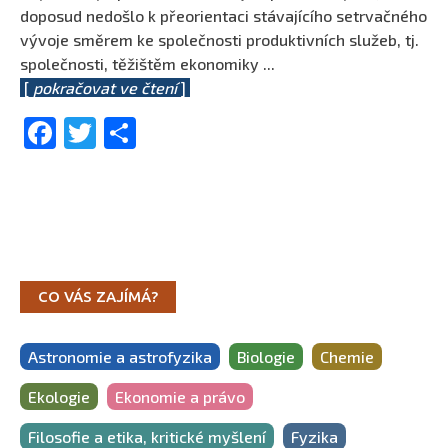
doposud nedošlo k přeorientaci stávajícího setrvačného
vývoje směrem ke společnosti produktivních služeb, tj.
společnosti, těžištěm ekonomiky
...
[
pokračovat ve čtení
]
Facebook
Twitter
Share
CO VÁS ZAJÍMÁ?
Astronomie a astrofyzika
Biologie
Chemie
Ekologie
Ekonomie a právo
Filosofie a etika, kritické myšlení
Fyzika