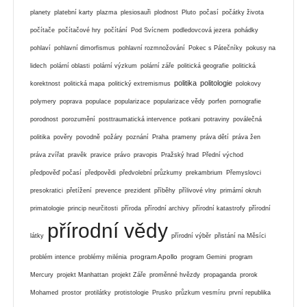
planety
platební karty
plazma
plesiosauři
plodnost
Pluto
počasí
počátky života
počítače
počítačové hry
počítání
Pod Svícnem
podledovcová jezera
pohádky
pohlaví
pohlavní dimorfismus
pohlavní rozmnožování
Pokec s Pátečníky
pokusy na
lidech
polární oblasti
polární výzkum
polární záře
politická geografie
politická
politika
politologie
korektnost
politická mapa
politický extremismus
polokovy
polymery
poprava
populace
popularizace
popularizace vědy
porfen
pornografie
porodnost
porozumění
posttraumatická intervence
potkani
potraviny
poválečná
politika
pověry
povodně
požáry
poznání
Praha
prameny
práva dětí
práva žen
práva zvířat
pravěk
pravice
právo
pravopis
Pražský hrad
Přední východ
předpověď počasí
předpovědi
předvolební průzkumy
prekambrium
Přemyslovci
presokratici
přetížení
prevence
prezident
příběhy
přílivové vlny
primární okruh
primatologie
princip neurčitosti
příroda
přírodní archivy
přírodní katastrofy
přírodní
přírodní vědy
látky
přírodní výběr
přistání na Měsíci
program Apollo
problém intence
problémy milénia
program Gemini
program
Mercury
projekt Manhattan
projekt Záře
proměnné hvězdy
propaganda
prorok
Mohamed
prostor
protilátky
protistologie
Prusko
průzkum vesmíru
první republika