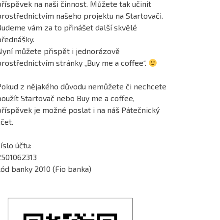
říspěvek na naši činnost. Můžete tak učinit
prostřednictvím našeho projektu na Startovači.
Budeme vám za to přinášet další skvělé
přednášky.
Nyní můžete přispět i jednorázově
prostřednictvím stránky „Buy me a coffee“.
Pokud z nějakého důvodu nemůžete či nechcete
použít Startovač nebo Buy me a coffee,
příspěvek je možné poslat i na náš Pátečnický
čet.
íslo účtu:
2501062313
kód banky 2010 (Fio banka)