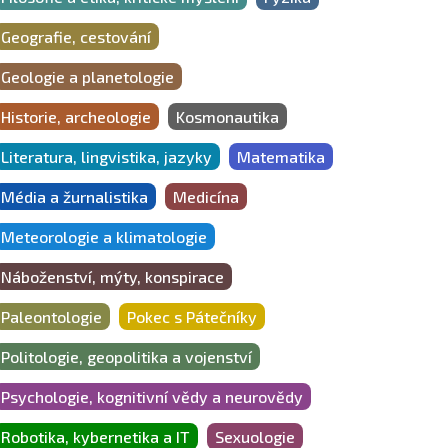
Geografie, cestování
Geologie a planetologie
Historie, archeologie
Kosmonautika
Literatura, lingvistika, jazyky
Matematika
Média a žurnalistika
Medicína
Meteorologie a klimatologie
Náboženství, mýty, konspirace
Paleontologie
Pokec s Pátečníky
Politologie, geopolitika a vojenství
Psychologie, kognitivní vědy a neurovědy
Robotika, kybernetika a IT
Sexuologie