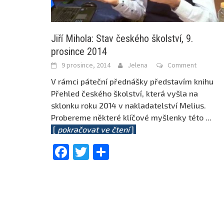
Jiří Mihola: Stav českého školství, 9.
prosince 2014
9 prosince, 2014
Jelena
Comment
V rámci páteční přednášky představím knihu
Přehled českého školství, která vyšla na
sklonku roku 2014 v nakladatelství Melius.
Probereme některé klíčové myšlenky této
...
[
pokračovat ve čtení
]
Facebook
Twitter
Share