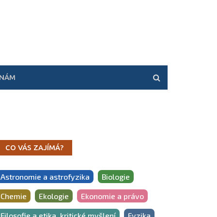
 NÁM
CO VÁS ZAJÍMÁ?
Astronomie a astrofyzika
Biologie
Chemie
Ekologie
Ekonomie a právo
Filosofie a etika, kritické myšlení
Fyzika