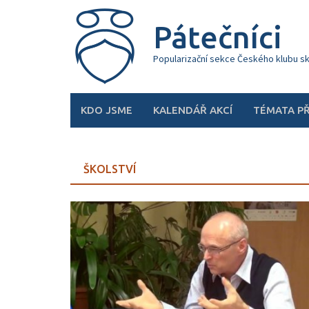
Skip
to
Pátečníci
content
Popularizační sekce Českého klubu s
KDO JSME
KALENDÁŘ AKCÍ
TÉMATA P
ŠKOLSTVÍ