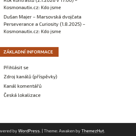
Kosmonautix.cz
:
Kdo jsme
Dušan Majer – Marsovská dvojčata
Perseverance a Curiosity (1.8.2025) –
Kosmonautix.cz
:
Kdo jsme
ZÁKLADNÍ INFORMACE
Přihlásit se
Zdroj kanálů (příspěvky)
Kanál komentářů
Česká lokalizace
owered by
WordPress
.
|
Theme: Awaken by
ThemezHut
.