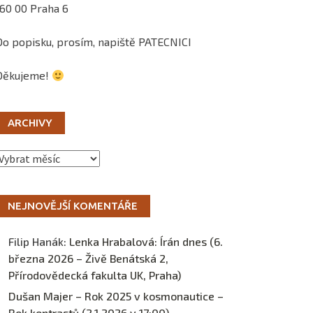
160 00 Praha 6
Do popisku, prosím, napiště PATECNICI
Děkujeme!
ARCHIVY
Archivy
NEJNOVĚJŠÍ KOMENTÁŘE
Filip Hanák
:
Lenka Hrabalová: Írán dnes (6.
března 2026 – Živě Benátská 2,
Přírodovědecká fakulta UK, Praha)
Dušan Majer – Rok 2025 v kosmonautice –
Rok kontrastů (2.1.2026 v 17:00) –