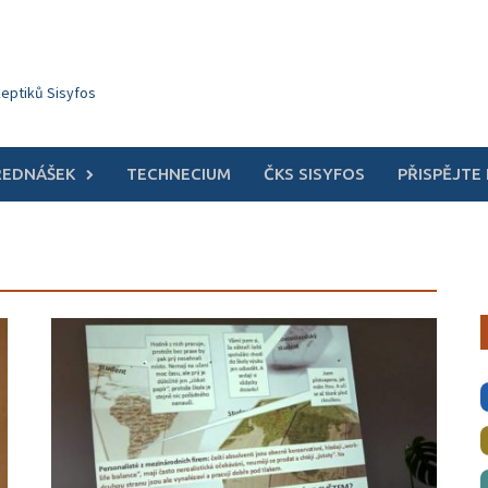
keptiků Sisyfos
ŘEDNÁŠEK
TECHNECIUM
ČKS SISYFOS
PŘISPĚJTE