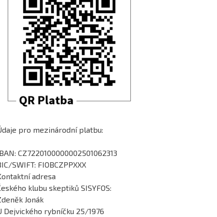
Údaje pro mezinárodní platbu:
IBAN: CZ7220100000002501062313
BIC/SWIFT: FIOBCZPPXXX
Kontaktní adresa
Českého klubu skeptiků SISYFOS:
Zdeněk Jonák
U Dejvického rybníčku 25/1976