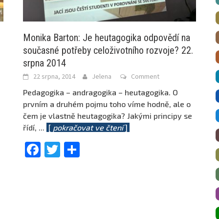
Monika Barton: Je heutagogika odpovědí na
současné potřeby celoživotního rozvoje? 22.
srpna 2014
22 srpna, 2014
Jelena
Comment
Pedagogika – andragogika – heutagogika. O
prvním a druhém pojmu toho víme hodně, ale o
čem je vlastně heutagogika? Jakými principy se
řídí,
...
[
pokračovat ve čtení
]
Facebook
Twitter
Share