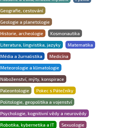
Geografie, cestování
Geologie a planetologie
Historie, archeologie
Kosmonautika
Literatura, lingvistika, jazyky
Matematika
Média a žurnalistika
Medicína
Meteorologie a klimatologie
Náboženství, mýty, konspirace
Paleontologie
Pokec s Pátečníky
Politologie, geopolitika a vojenství
Psychologie, kognitivní vědy a neurovědy
Robotika, kybernetika a IT
Sexuologie