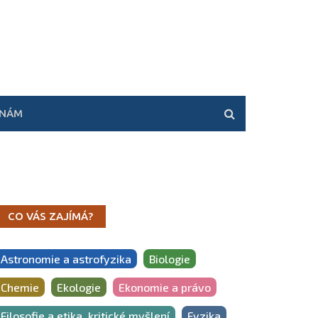
 NÁM
CO VÁS ZAJÍMÁ?
Astronomie a astrofyzika
Biologie
Chemie
Ekologie
Ekonomie a právo
Filosofie a etika, kritické myšlení
Fyzika