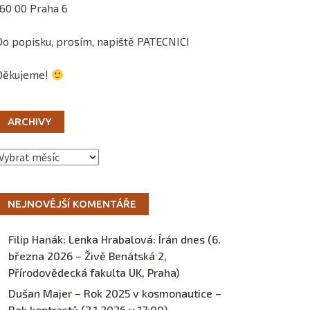
160 00 Praha 6
Do popisku, prosím, napiště PATECNICI
Děkujeme!
ARCHIVY
Archivy
NEJNOVĚJŠÍ KOMENTÁŘE
Filip Hanák
:
Lenka Hrabalová: Írán dnes (6.
března 2026 – Živě Benátská 2,
Přírodovědecká fakulta UK, Praha)
Dušan Majer – Rok 2025 v kosmonautice –
Rok kontrastů (2.1.2026 v 17:00) –