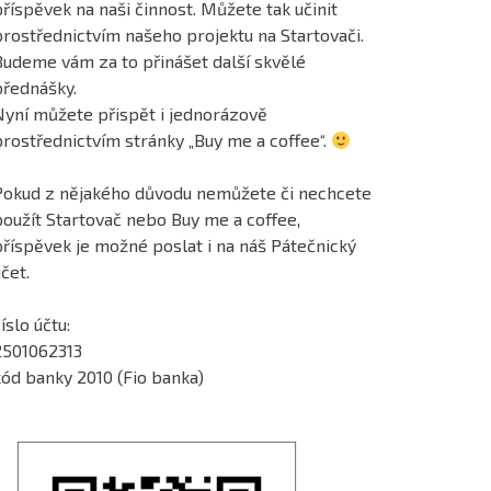
říspěvek na naši činnost. Můžete tak učinit
prostřednictvím našeho projektu na Startovači.
Budeme vám za to přinášet další skvělé
přednášky.
Nyní můžete přispět i jednorázově
prostřednictvím stránky „Buy me a coffee“.
Pokud z nějakého důvodu nemůžete či nechcete
použít Startovač nebo Buy me a coffee,
příspěvek je možné poslat i na náš Pátečnický
čet.
íslo účtu:
2501062313
kód banky 2010 (Fio banka)