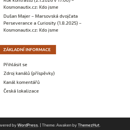
Kosmonautix.cz
:
Kdo jsme
Dušan Majer – Marsovská dvojčata
Perseverance a Curiosity (1.8.2025) –
Kosmonautix.cz
:
Kdo jsme
ZÁKLADNÍ INFORMACE
Přihlásit se
Zdroj kanálů (příspěvky)
Kanál komentářů
Česká lokalizace
owered by
WordPress
.
|
Theme: Awaken by
ThemezHut
.