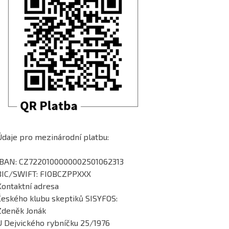
Údaje pro mezinárodní platbu:
IBAN: CZ7220100000002501062313
BIC/SWIFT: FIOBCZPPXXX
Kontaktní adresa
Českého klubu skeptiků SISYFOS:
Zdeněk Jonák
U Dejvického rybníčku 25/1976