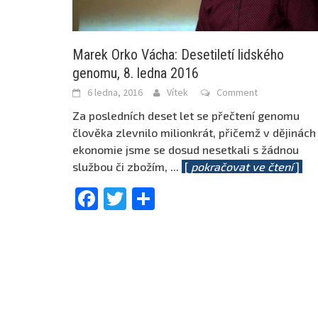
Marek Orko Vácha: Desetiletí lidského
genomu, 8. ledna 2016
6 ledna, 2016
Vítek
Comment
Za posledních deset let se přečtení genomu
člověka zlevnilo milionkrát, přičemž v dějinách
ekonomie jsme se dosud nesetkali s žádnou
službou či zbožím,
...
[
pokračovat ve čtení
]
Facebook
Twitter
Share