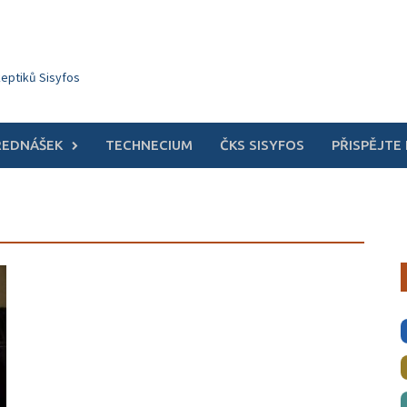
keptiků Sisyfos
ŘEDNÁŠEK
TECHNECIUM
ČKS SISYFOS
PŘISPĚJTE