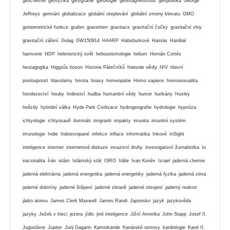
geografie
geologie
geochemie
geofyzika
geomagnetismus
geopolitika
George
Jeffreys
germáni
globalizace
globální oteplování
globální zmeny klimatu
GMO
goniometrické funkce
grafen
gravettien
gravitace
gravitační čočky
gravitační vlny
gravitační záření
Gulag
GW150914
HAARP
Habsburkové
Hamás
Hanibal
harmonie
HDP
helenistický svět
helioseismologie
helium
Hernán Cortés
historie vědy
heutagogika
Higgsův boson
Historie Pátečníků
HIV
hlavní
posloupnost
hlavolamy
hmota
hoaxy
homeopatie
Homo sapiens
homosexualita
horolezectví
houby
hrdinství
hudba
humanitní vědy
humor
hurikány
Huxley
hvězdy
hybridní válka
Hyde Park Civilizace
hydrogeografie
hydrologie
hypnóza
ichtyologie
ichtyosauři
ilumináti
imigranti
impakty
imunita
imunitní systém
imunologie
Indie
Indoevropané
infekce
inflace
informatika
Inkové
InSight
inteligence
internet
internetové diskuze
invazivní druhy
investigativní žurnalistika
Io
iracionalita
Írán
islám
Islámský stát
ISRO
Itálie
Ivan Koněv
Izrael
jaderná chemie
jaderná elektrárna
jaderná energetika
jaderná energetiky
jaderná fyzika
jaderná zima
jaderné doktríny
jaderné štěpení
jaderné zbraně
jaderné zbrojení
jaderný reaktor
jádro atomu
James Clerk Maxwell
James Randi
Japonsko
jazyk
jazykověda
jazyky
Ježek v kleci
jezera
jídlo
jiné inteligence
Jižní Amerika
John Stapp
Josef II.
Jugoslávie
Jupiter
Jurij Gagarin
Kamiokande
Kanárské ostrovy
kardiologie
Karel II.