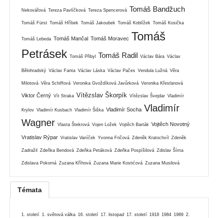
Tomáš Bandžuch
Nekovářová
Tereza Pavlíčková
Tereza Spencerová
Tomáš Fürst
Tomáš Hříbek
Tomáš Jakoubek
Tomáš Koblížek
Tomáš Kosička
Tomáš
Tomáš Mančal
Tomáš Moravec
Tomáš Lebeda
Petrásek
Tomáš Radil
Tomáš Přibyl
Václav Bára
Václav
Bělohradský
Václav Fanta
Václav Láska
Václav Pačes
Vendula Lužná
Věra
Milotová
Věra Schiffová
Veronika Gvoždíková Javůrková
Veronika Křesťanová
Vítězslav Škorpík
Viktor Černý
Vít Straka
Vítězslav Švejdar
Vladimír
Vladimír
Vladimír Socha
Krylov
Vladimír Kusbach
Vladimír Šiška
Wagner
Vojtěch Novotný
Vlasta Štekrová
Vojen Ložek
Vojtěch Barták
Vratislav Rýpar
Vratislav Vaníček
Yvonna Fričová
Zdeněk Kratochvíl
Zdeněk
Zadražil
Zdeňka Bendová
Zdeňka Petáková
Zdeňka Pospíšilová
Zdislav Šíma
Zdislava Pokorná
Zuzana Kříhová
Zuzana Marie Kostićová
Zuzana Musilová
Témata
1. století
1. světová válka
16. století
17. listopad
17. století
1918
1984
1989
2.