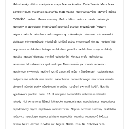
Mars
Malostranský hřbitov
manipulace
mapa
Marcus Aurelius
Marie Terezie
Mars
matematika
Sample Return
matematická analýza
materiálová věda
Mayové
média
medicína
medvěd
Mensa
menšiny
Merkur
Měsíc
měsíce
města
metalurgie
mezinárodní vztahy
meteority
meteorologie
Mezinárodní kosmická stanice
migrace
mikrobi
mikrobiom
mikroorganismy
mikroskopie
mikrosvět
mimozemské
civilizace
mimozemšťané
mladočeši
Mléčná dráha
modelování klimatu
moderní lidé
mojmírovci
molekulární biologie
molekulární genetika
molekulární stroje
molekuly
morálka
morální dilemata
morální rozhodování
Morava
moře
mořeplavba
mosasauři
Mössbauerova spektroskopie
Mössbauerův jev
mozek
mravenci
náboženství
muslimové
mykologie
myšlení rychlé a pomalé
mýty
nacionalismus
nadpřirozeno
náhoda
námořnictví
nanochemie
nanotechnologie
narcismus
národní
obrození
národní parky
národnostní menšiny
narušení symetrií
NASA
Nashův
vyjednávací problém
násilí
NATO
navigace
Neandrtálci
nebeská mechanika
nehody
Neil Armstrong
Němci
Německo
neomarxismus
neoslavismus
nepoctivost
nepodmíněný příjem
nepohlavní rozmnožování
Neptun
nerostné suroviny
nestabilita
neštovice
neurologie
neuropsychiatrie
neurovědy
neutrina
neutronová hvězda
nevěra
New Horizons
Newton
nic
Nigérie
Nikola Tesla
Nil
Nobelova cena