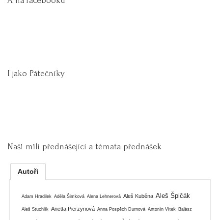
A na facebooku
I jako Pátečníky
Naši milí přednášející a témata přednášek
Autoři
Aleš Špičák
Aleš Kuběna
Adam Hradilek
Adéla Šimková
Alena Lehnerová
Anetta Pierzynová
Aleš Stuchlík
Anna Pospěch Durnová
Antonín Vítek
Balász