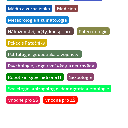
Média a žurnalistika
Medicína
Meteorologie a klimatologie
Náboženství, mýty, konspirace
Paleontologie
Pokec s Pátečníky
Politologie, geopolitika a vojenství
Psychologie, kognitivní vědy a neurovědy
Robotika, kybernetika a IT
Sexuologie
Sociologie, antropologie, demografie a etnologie
Vhodné pro SŠ
Vhodné pro ZŠ