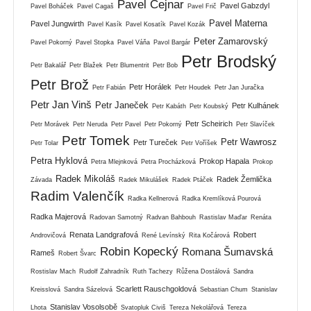
Pavel Cejnar
Pavel Gabzdyl
Pavel Boháček
Pavel Cagaš
Pavel Frič
Pavel Materna
Pavel Jungwirth
Pavel Kasík
Pavel Kosatík
Pavel Kozák
Peter Zamarovský
Pavel Pokorný
Pavel Stopka
Pavel Váňa
Pavol Bargár
Petr Brodský
Petr Bakalář
Petr Blažek
Petr Blumentrit
Petr Bob
Petr Brož
Petr Horálek
Petr Fabián
Petr Houdek
Petr Jan Juračka
Petr Jan Vinš
Petr Janeček
Petr Kulhánek
Petr Kabáth
Petr Koubský
Petr Scheirich
Petr Morávek
Petr Neruda
Petr Pavel
Petr Pokorný
Petr Slavíček
Petr Tomek
Petr Wawrosz
Petr Tureček
Petr Tolar
Petr Voříšek
Petra Hyklová
Prokop Hapala
Petra Mlejnková
Petra Procházková
Prokop
Radek Mikoláš
Radek Žemlička
Závada
Radek Mikulášek
Radek Ptáček
Radim Valenčík
Radka Kellnerová
Radka Kremlíková Pourová
Radka Majerová
Radovan Samotný
Radvan Bahbouh
Rastislav Maďar
Renáta
Renata Landgrafová
Robert
Androvičová
René Levínský
Rita Kočárová
Robin Kopecký
Romana Šumavská
Rameš
Robert Švarc
Rostislav Mach
Rudolf Zahradník
Ruth Tachezy
Růžena Dostálová
Sandra
Scarlett Rauschgoldová
Kreisslová
Sandra Sázelová
Sebastian Chum
Stanislav
Stanislav Vosolsobě
Lhota
Svatopluk Civiš
Tereza Nekolářová
Tereza