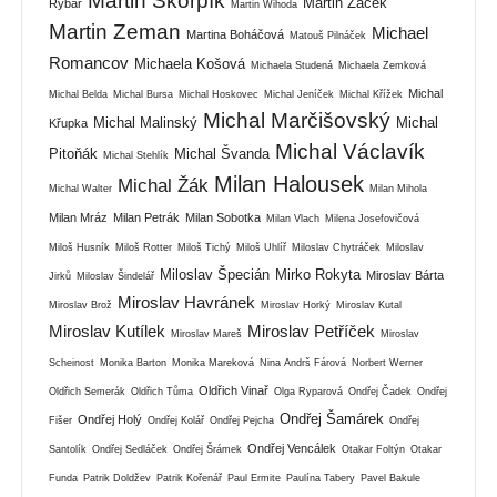
Martin Škorpík
Martin Žáček
Rybář
Martin Wihoda
Martin Zeman
Michael
Martina Boháčová
Matouš Pilnáček
Romancov
Michaela Košová
Michaela Studená
Michaela Zemková
Michal
Michal Belda
Michal Bursa
Michal Hoskovec
Michal Jeníček
Michal Křížek
Michal Marčišovský
Michal Malinský
Michal
Křupka
Michal Václavík
Pitoňák
Michal Švanda
Michal Stehlík
Milan Halousek
Michal Žák
Michal Walter
Milan Mihola
Milan Mráz
Milan Petrák
Milan Sobotka
Milan Vlach
Milena Josefovičová
Miloš Husník
Miloš Rotter
Miloš Tichý
Miloš Uhlíř
Miloslav Chytráček
Miloslav
Miloslav Špecián
Mirko Rokyta
Miroslav Bárta
Jirků
Miloslav Šindelář
Miroslav Havránek
Miroslav Brož
Miroslav Horký
Miroslav Kutal
Miroslav Kutílek
Miroslav Petříček
Miroslav Mareš
Miroslav
Scheinost
Monika Barton
Monika Mareková
Nina Andrš Fárová
Norbert Werner
Oldřich Vinař
Oldřich Semerák
Oldřich Tůma
Olga Ryparová
Ondřej Čadek
Ondřej
Ondřej Šamárek
Ondřej Holý
Fišer
Ondřej Kolář
Ondřej Pejcha
Ondřej
Ondřej Vencálek
Santolík
Ondřej Sedláček
Ondřej Šrámek
Otakar Foltýn
Otakar
Funda
Patrik Doldžev
Patrik Kořenář
Paul Ermite
Paulína Tabery
Pavel Bakule