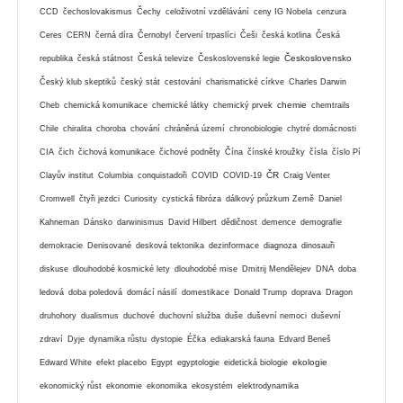
CCD
čechoslovakismus
Čechy
celoživotní vzdělávání
ceny IG Nobela
cenzura
Ceres
CERN
černá díra
Černobyl
červení trpaslíci
Češi
česká kotlina
Česká
Československo
republika
česká státnost
Česká televize
Československé legie
Český klub skeptiků
český stát
cestování
charismatické církve
Charles Darwin
chemie
Cheb
chemická komunikace
chemické látky
chemický prvek
chemtrails
Chile
chiralita
choroba
chování
chráněná území
chronobiologie
chytré domácnosti
CIA
čich
čichová komunikace
čichové podněty
Čína
čínské kroužky
čísla
číslo Pí
ČR
Clayův institut
Columbia
conquistadoři
COVID
COVID-19
Craig Venter
Cromwell
čtyři jezdci
Curiosity
cystická fibróza
dálkový průzkum Země
Daniel
Kahneman
Dánsko
darwinismus
David Hilbert
dědičnost
demence
demografie
demokracie
Denisované
desková tektonika
dezinformace
diagnoza
dinosauři
diskuse
dlouhodobé kosmické lety
dlouhodobé mise
Dmitrij Mendělejev
DNA
doba
ledová
doba poledová
domácí násilí
domestikace
Donald Trump
doprava
Dragon
druhohory
dualismus
duchové
duchovní služba
duše
duševní nemoci
duševní
zdraví
Dyje
dynamika růstu
dystopie
Éčka
ediakarská fauna
Edvard Beneš
ekologie
Edward White
efekt placebo
Egypt
egyptologie
eidetická biologie
ekonomický růst
ekonomie
ekonomika
ekosystém
elektrodynamika