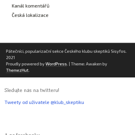
Kanál komentářů
Česká lokalizace
Pátečníci, popularizační sekce Českého klubu skeptiků Sisyfos.
2021
Proudly powered by
WordPress
.
|
Theme: Awaken by
ThemezHut
.
Sledujte nás na twitteru!
Tweety od uživatele @klub_skeptiku