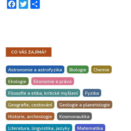
Facebook
Twitter
Share
CO VÁS ZAJÍMÁ?
Astronomie a astrofyzika
Biologie
Chemie
Ekologie
Ekonomie a právo
Filosofie a etika, kritické myšlení
Fyzika
Geografie, cestování
Geologie a planetologie
Historie, archeologie
Kosmonautika
Literatura, lingvistika, jazyky
Matematika