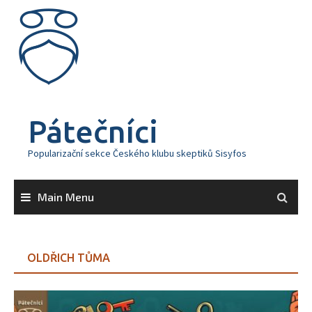
Skip
to
content
Pátečníci
Popularizační sekce Českého klubu skeptiků Sisyfos
Main Menu
OLDŘICH TŮMA