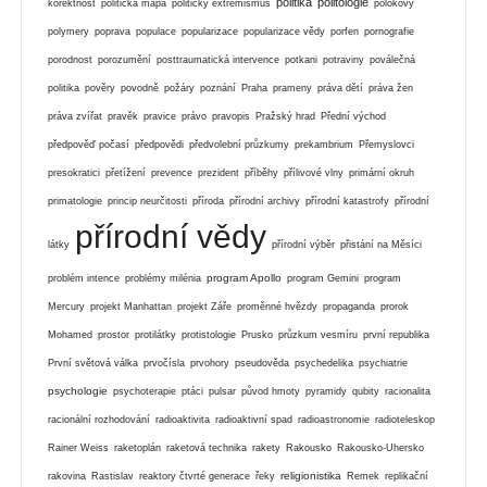
politika
politologie
korektnost
politická mapa
politický extremismus
polokovy
polymery
poprava
populace
popularizace
popularizace vědy
porfen
pornografie
porodnost
porozumění
posttraumatická intervence
potkani
potraviny
poválečná
politika
pověry
povodně
požáry
poznání
Praha
prameny
práva dětí
práva žen
práva zvířat
pravěk
pravice
právo
pravopis
Pražský hrad
Přední východ
předpověď počasí
předpovědi
předvolební průzkumy
prekambrium
Přemyslovci
presokratici
přetížení
prevence
prezident
příběhy
přílivové vlny
primární okruh
primatologie
princip neurčitosti
příroda
přírodní archivy
přírodní katastrofy
přírodní
přírodní vědy
látky
přírodní výběr
přistání na Měsíci
program Apollo
problém intence
problémy milénia
program Gemini
program
Mercury
projekt Manhattan
projekt Záře
proměnné hvězdy
propaganda
prorok
Mohamed
prostor
protilátky
protistologie
Prusko
průzkum vesmíru
první republika
První světová válka
prvočísla
prvohory
pseudověda
psychedelika
psychiatrie
psychologie
psychoterapie
ptáci
pulsar
původ hmoty
pyramidy
qubity
racionalita
racionální rozhodování
radioaktivita
radioaktivní spad
radioastronomie
radioteleskop
Rainer Weiss
raketoplán
raketová technika
rakety
Rakousko
Rakousko-Uhersko
religionistika
rakovina
Rastislav
reaktory čtvrté generace
řeky
Remek
replikační