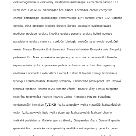
elektromagnetismus
elektronky
elektronová mikroskopie
elementární částice
ELI
Beamlines
Elon Musk
emancipace žen
emoce
Enceladus
eneolit
energetika
energie
entomologie
epidemiologie
epistemologie
EPR paradox
eroze
ESA
Esfahán
estetika
etika
etnologie
etologie
Eurasie
Europa
eutanazie
evidence based
evoluce
medicine
evoluce člověka
evoluce genomu
evoluce hvězd
evoluce
evoluční biologie
evoluční
parasitismu
evoluce virulence
evoluční psychologie
teorie
Evropa
Evropská jižní observatoř
Evropská komise
Evropská unie
Evropský
parlament
Exo Mars
exoměsíce
exoplanety
exorcismus
experimentální filosofie
experimentální fyzika
exponované profese
extremismus
extremofilní organismy
ezoterika
Facebook
Fakta vítězí
Falcon 1
Falcon 9
falešné zprávy
feminismus
fenotyp
Fermiho paradox
fermiony
feromony
Fibonacciho posloupnost
film
filmová
filosofie
technika
filosofie mysli
filosofie vědomí
filosofie vědy
Finsko
fotografie
fotosféra
fotosyntéza
Francie
Francis Collins
Francisco Pizzaro
Fukušima
fyzika
fundamentální interakce
fyzika atmosféry
fyzika materiálů
fyzika nízkých
teplot
fyzika pevných látek
fyzika plazmatu
fyzika povrchů
fyzikální chemie
fyzikální pozitivismus
Galaxie
gama záblesky
Ganymedes
Gaza
Gemini 8
gender
generální štáb
genetické vady
geneticky modifikované organismy
genetika
genom