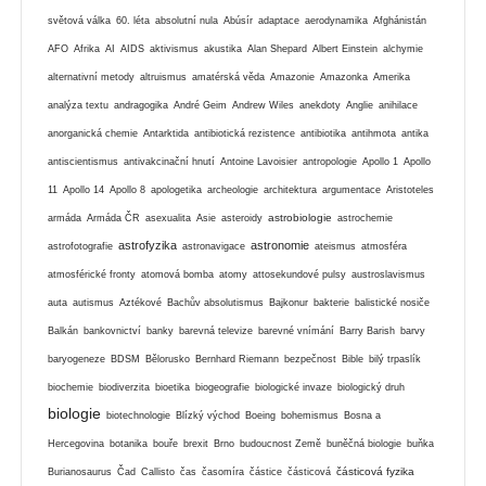
světová válka
60. léta
absolutní nula
Abúsír
adaptace
aerodynamika
Afghánistán
AFO
Afrika
AI
AIDS
aktivismus
akustika
Alan Shepard
Albert Einstein
alchymie
alternativní metody
altruismus
amatérská věda
Amazonie
Amazonka
Amerika
analýza textu
andragogika
André Geim
Andrew Wiles
anekdoty
Anglie
anihilace
anorganická chemie
Antarktida
antibiotická rezistence
antibiotika
antihmota
antika
antiscientismus
antivakcinační hnutí
Antoine Lavoisier
antropologie
Apollo 1
Apollo
11
Apollo 14
Apollo 8
apologetika
archeologie
architektura
argumentace
Aristoteles
astrobiologie
armáda
Armáda ČR
asexualita
Asie
asteroidy
astrochemie
astrofyzika
astronomie
astrofotografie
astronavigace
ateismus
atmosféra
atmosférické fronty
atomová bomba
atomy
attosekundové pulsy
austroslavismus
auta
autismus
Aztékové
Bachův absolutismus
Bajkonur
bakterie
balistické nosiče
Balkán
bankovnictví
banky
barevná televize
barevné vnímání
Barry Barish
barvy
baryogeneze
BDSM
Bělorusko
Bernhard Riemann
bezpečnost
Bible
bilý trpaslík
biochemie
biodiverzita
bioetika
biogeografie
biologické invaze
biologický druh
biologie
biotechnologie
Blízký východ
Boeing
bohemismus
Bosna a
Hercegovina
botanika
bouře
brexit
Brno
budoucnost Země
buněčná biologie
buňka
částicová fyzika
Burianosaurus
Čad
Callisto
čas
časomíra
částice
částicová