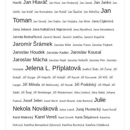
Jan Hlaváč
Jan Janko
Havlík
Jan Hora
Jan Hrubecký
Jan Janek
Jan
Jan
Jehlík
Jan Kolář
Jan Konvalinka
Jan Rybář
Jan Špaček
Jan Stěnička
Toman
Jana Cíglerová
Jan Veselý
Jan Vojtko
Jan Votýpka
Jan Wintr
Jana Jebavá
Jana Kalbáčová Vejpravová
Jana Mynářová
Jana Nenadalová
Jarmila Bednaříková
Jaromír Beneš
Jaromír Jedlička
Jaromír Kopeček
Jaromír Šrámek
Jaroslav Bílek
Jaroslav Fanta
Jaroslav Flejberk
Jaroslav Houdek
Jaroslav Kousal
Jaroslav Kadlec
Jaroslav Mácha
Jaroslav Nejdl
Jaroslav Nešetřil
Jaroslav Petr
Jaroslav
Jelena L. Příplatová
Vostatek
Jindřich Šídlo
Jiří Černý
Jiří
Dolejší
Jiří Grygar
Jiří Hejkrlík
Jiří Hořejší
Jiří Kacetl
Jiří Kocourek
Jiří Kříž
Jiří
Jiří Mihola
Jiří Podolský
Langer
Jiří Mikšovský
Jiří Novák
Jiří Přibáň
Jiří
Sádlo
Jiří Štegl
Jiří Weinberger
Jiří Wiedermann
Jitka Lindová
Jitka Slabá
Johana
Julie
Josef Jelen
Fialová
Josef Michl
Josef Moural
Julie Beritová
Nekola Nováková
Juraj Hvorecký
Julius Lukeš
Karel Kovář
Karel Vereš
Karel Malinský
Karla Štěpánová
Karel Zvoník
Katarína
Holcová
Kateřina Bernardová Sýkorová
Kateřina Buchtová
Kateřina Chládková