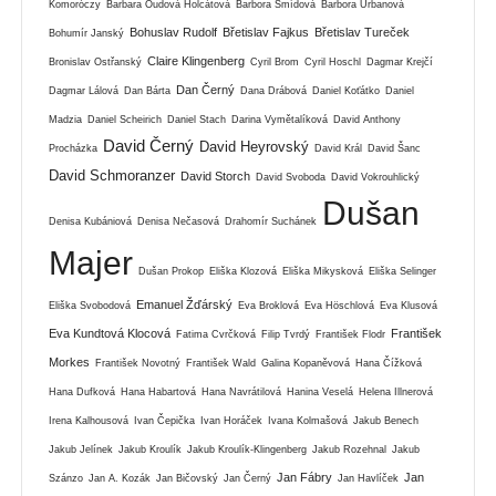
Komoróczy
Barbara Oudová Holcátová
Barbora Šmídová
Barbora Urbanová
Bohuslav Rudolf
Břetislav Fajkus
Břetislav Tureček
Bohumír Janský
Claire Klingenberg
Bronislav Ostřanský
Cyril Brom
Cyril Hoschl
Dagmar Krejčí
Dan Černý
Dagmar Lálová
Dan Bárta
Dana Drábová
Daniel Koťátko
Daniel
Madzia
Daniel Scheirich
Daniel Stach
Darina Vymětalíková
David Anthony
David Černý
David Heyrovský
Procházka
David Král
David Šanc
David Schmoranzer
David Storch
David Svoboda
David Vokrouhlický
Dušan
Denisa Kubániová
Denisa Nečasová
Drahomír Suchánek
Majer
Dušan Prokop
Eliška Klozová
Eliška Mikysková
Eliška Selinger
Emanuel Žďárský
Eliška Svobodová
Eva Broklová
Eva Höschlová
Eva Klusová
Eva Kundtová Klocová
František
Fatima Cvrčková
Filip Tvrdý
František Flodr
Morkes
František Novotný
František Wald
Galina Kopaněvová
Hana Čížková
Hana Dufková
Hana Habartová
Hana Navrátilová
Hanina Veselá
Helena Illnerová
Irena Kalhousová
Ivan Čepička
Ivan Horáček
Ivana Kolmašová
Jakub Benech
Jakub Jelínek
Jakub Kroulík
Jakub Kroulík-Klingenberg
Jakub Rozehnal
Jakub
Jan Fábry
Jan
Szánzo
Jan A. Kozák
Jan Bičovský
Jan Černý
Jan Havlíček