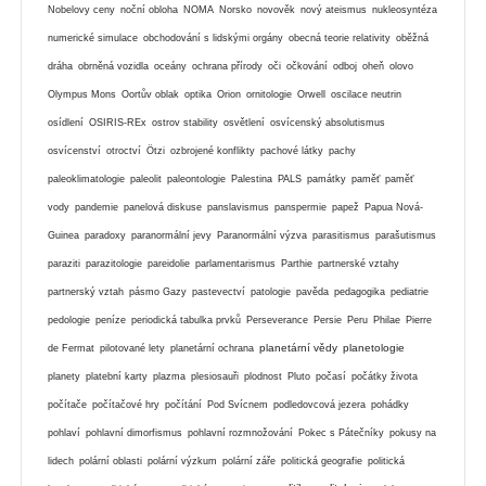
Nobelovy ceny
noční obloha
NOMA
Norsko
novověk
nový ateismus
nukleosyntéza
numerické simulace
obchodování s lidskými orgány
obecná teorie relativity
oběžná
dráha
obrněná vozidla
oceány
ochrana přírody
oči
očkování
odboj
oheň
olovo
Olympus Mons
Oortův oblak
optika
Orion
ornitologie
Orwell
oscilace neutrin
osídlení
OSIRIS-REx
ostrov stability
osvětlení
osvícenský absolutismus
osvícenství
otroctví
Ötzi
ozbrojené konflikty
pachové látky
pachy
paleoklimatologie
paleolit
paleontologie
Palestina
PALS
památky
paměť
paměť
vody
pandemie
panelová diskuse
panslavismus
panspermie
papež
Papua Nová-
Guinea
paradoxy
paranormální jevy
Paranormální výzva
parasitismus
parašutismus
paraziti
parazitologie
pareidolie
parlamentarismus
Parthie
partnerské vztahy
partnerský vztah
pásmo Gazy
pastevectví
patologie
pavěda
pedagogika
pediatrie
pedologie
peníze
periodická tabulka prvků
Perseverance
Persie
Peru
Philae
Pierre
planetární vědy
planetologie
de Fermat
pilotované lety
planetární ochrana
planety
platební karty
plazma
plesiosauři
plodnost
Pluto
počasí
počátky života
počítače
počítačové hry
počítání
Pod Svícnem
podledovcová jezera
pohádky
pohlaví
pohlavní dimorfismus
pohlavní rozmnožování
Pokec s Pátečníky
pokusy na
lidech
polární oblasti
polární výzkum
polární záře
politická geografie
politická