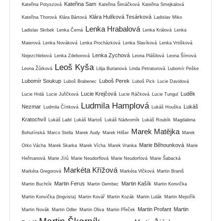
Kateřina Sam
Kateřina Potyszová
Kateřina Šimáčková
Kateřina Smejkalová
Klára Hulíková Tesárková
Kateřina Thorová
Klára Bártová
Ladislav Miko
Lenka Hrabalová
Ladislav Skrbek
Lenka Černá
Lenka Králová
Lenka
Maierová
Lenka Nováková
Lenka Procházková
Lenka Slavíková
Lenka Vrtišková
Lenka Zychová
Nejezchlebová
Lenka Zdeborová
Leona Plášilová
Leona Šímová
Leoš Kyša
Leona Žůrková
Lilija Burianová
Linda Petraturová
Lubomír Peške
Lubomír Soukup
Luboš Perek
Luboš Brabenec
Luboš Pick
Lucie Davidová
Lucie Krejčová
Luděk
Lucie Hrdá
Lucie Juřičková
Lucie Ráčková
Lucie Tungul
Ludmila Hamplová
Nezmar
Lukáš
Ludmila Čírtková
Lukáš Houška
Kratochvíl
Lukáš Laibl
Lukáš Martoš
Lukáš Nádvorník
Lukáš Roubík
Magdalena
Marek Matějka
Bohutínská
Marco Stella
Marek Audy
Marek Hilšer
Marek
Marie Běhounková
Orko Vácha
Marek Skarka
Marek Vícha
Marek Vranka
Marie
Heřmanová
Marie Jírů
Marie Neudorflová
Marie Neudorfová
Marie Šabacká
Markéta Křížová
Markéta Gregorová
Markéta Vlčková
Martin Braniš
Martin Ferus
Martin Kašík
Martin Buchtík
Martin Gembec
Martin Konvička
Martin Konvička (lingvista)
Martin Kovář
Martin Kozák
Martin Lulák
Martin Mejstřík
Martin Profant
Martin
Martin Novák
Martin Odler
Martin Oliva
Martin Přeček