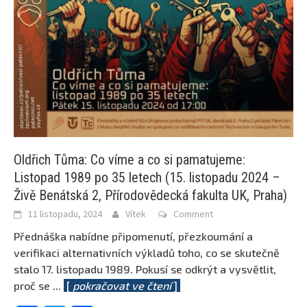
Oldřich Tůma: Co víme a co si pamatujeme:
Listopad 1989 po 35 letech (15. listopadu 2024 –
Živě Benátská 2, Přírodovědecká fakulta UK, Praha)
11 listopadu, 2024
Vítek
Comment
Přednáška nabídne připomenutí, přezkoumání a
verifikaci alternativních výkladů toho, co se skutečně
stalo 17. listopadu 1989. Pokusí se odkrýt a vysvětlit,
proč se
...
[
pokračovat ve čtení
]