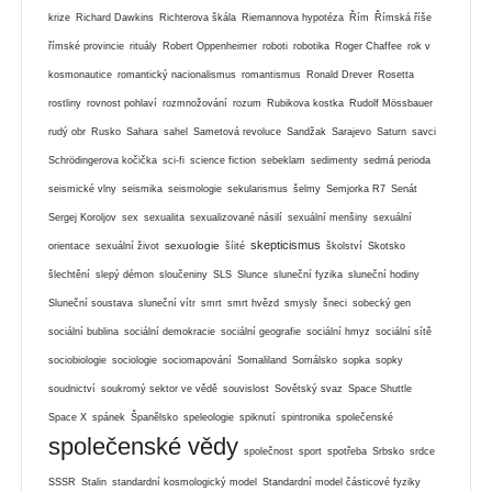
krize
Richard Dawkins
Richterova škála
Riemannova hypotéza
Řím
Římská říše
římské provincie
rituály
Robert Oppenheimer
roboti
robotika
Roger Chaffee
rok v
kosmonautice
romantický nacionalismus
romantismus
Ronald Drever
Rosetta
rostliny
rovnost pohlaví
rozmnožování
rozum
Rubikova kostka
Rudolf Mössbauer
rudý obr
Rusko
Sahara
sahel
Sametová revoluce
Sandžak
Sarajevo
Saturn
savci
Schrödingerova kočička
sci-fi
science fiction
sebeklam
sedimenty
sedmá perioda
seismické vlny
seismika
seismologie
sekularismus
šelmy
Semjorka R7
Senát
Sergej Koroljov
sex
sexualita
sexualizované násilí
sexuální menšiny
sexuální
skepticismus
sexuologie
orientace
sexuální život
šíité
školství
Skotsko
šlechtění
slepý démon
sloučeniny
SLS
Slunce
sluneční fyzika
sluneční hodiny
Sluneční soustava
sluneční vítr
smrt
smrt hvězd
smysly
šneci
sobecký gen
sociální bublina
sociální demokracie
sociální geografie
sociální hmyz
sociální sítě
sociobiologie
sociologie
sociomapování
Somaliland
Somálsko
sopka
sopky
soudnictví
soukromý sektor ve vědě
souvislost
Sovětský svaz
Space Shuttle
Space X
spánek
Španělsko
speleologie
spiknutí
spintronika
společenské
společenské vědy
společnost
sport
spotřeba
Srbsko
srdce
SSSR
Stalin
standardní kosmologický model
Standardní model částicové fyziky