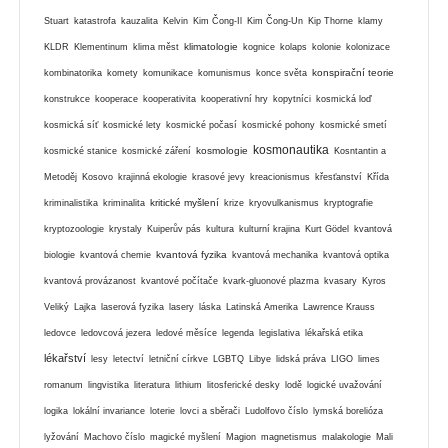
Stuart
katastrofa
kauzalita
Kelvin
Kim Čong-Il
Kim Čong-Un
Kip Thorne
klamy
klimatologie
KLDR
Klementinum
klima měst
kognice
kolaps
kolonie
kolonizace
konspirační teorie
kombinatorika
komety
komunikace
komunismus
konce světa
konstrukce
kooperace
kooperativita
kooperativní hry
kopytníci
kosmická loď
kosmická síť
kosmické lety
kosmické počasí
kosmické pohony
kosmické smetí
kosmonautika
kosmologie
kosmické stanice
kosmické záření
Kosntantin a
Metoděj
Kosovo
krajinná ekologie
krasové jevy
kreacionismus
křesťanství
Křída
kritické myšlení
kriminalistika
kriminalita
krize
kryovulkanismus
kryptografie
kryptozoologie
krystaly
Kuiperův pás
kultura
kulturní krajina
Kurt Gödel
kvantová
kvantová fyzika
biologie
kvantová chemie
kvantová mechanika
kvantová optika
kvantová provázanost
kvantové počítače
kvark-gluonové plazma
kvasary
Kyros
Veliký
Lajka
laserová fyzika
lasery
láska
Latinská Amerika
Lawrence Krauss
ledovce
ledovcová jezera
ledové měsíce
legenda
legislativa
lékařská etika
lékařství
lesy
letectví
letniční církve
LGBTQ
Libye
lidská práva
LIGO
limes
romanum
lingvistika
literatura
lithium
litosferické desky
lodě
logické uvažování
logika
lokální invariance
loterie
lovci a sběrači
Ludolfovo číslo
lymská borelióza
lyžování
Machovo číslo
magické myšlení
Magion
magnetismus
malakologie
Mali