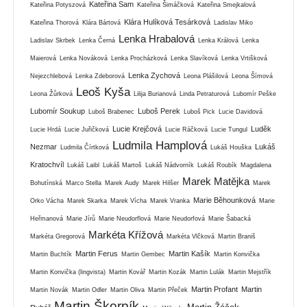
Kateřina Sam
Kateřina Potyszová
Kateřina Šimáčková
Kateřina Smejkalová
Klára Hulíková Tesárková
Kateřina Thorová
Klára Bártová
Ladislav Miko
Lenka Hrabalová
Ladislav Skrbek
Lenka Černá
Lenka Králová
Lenka
Maierová
Lenka Nováková
Lenka Procházková
Lenka Slavíková
Lenka Vrtišková
Lenka Zychová
Nejezchlebová
Lenka Zdeborová
Leona Plášilová
Leona Šímová
Leoš Kyša
Leona Žůrková
Lilija Burianová
Linda Petraturová
Lubomír Peške
Lubomír Soukup
Luboš Perek
Luboš Brabenec
Luboš Pick
Lucie Davidová
Lucie Krejčová
Luděk
Lucie Hrdá
Lucie Juřičková
Lucie Ráčková
Lucie Tungul
Ludmila Hamplová
Nezmar
Lukáš
Ludmila Čírtková
Lukáš Houška
Kratochvíl
Lukáš Laibl
Lukáš Martoš
Lukáš Nádvorník
Lukáš Roubík
Magdalena
Marek Matějka
Bohutínská
Marco Stella
Marek Audy
Marek Hilšer
Marek
Marie Běhounková
Orko Vácha
Marek Skarka
Marek Vícha
Marek Vranka
Marie
Heřmanová
Marie Jírů
Marie Neudorflová
Marie Neudorfová
Marie Šabacká
Markéta Křížová
Markéta Gregorová
Markéta Vlčková
Martin Braniš
Martin Ferus
Martin Kašík
Martin Buchtík
Martin Gembec
Martin Konvička
Martin Konvička (lingvista)
Martin Kovář
Martin Kozák
Martin Lulák
Martin Mejstřík
Martin Profant
Martin
Martin Novák
Martin Odler
Martin Oliva
Martin Přeček
Martin Škorpík