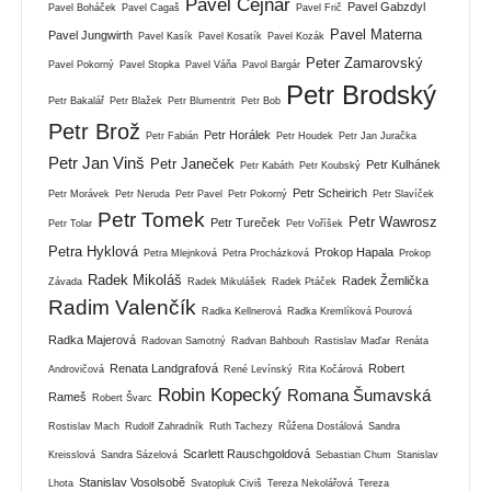
Pavel Cejnar
Pavel Gabzdyl
Pavel Boháček
Pavel Cagaš
Pavel Frič
Pavel Materna
Pavel Jungwirth
Pavel Kasík
Pavel Kosatík
Pavel Kozák
Peter Zamarovský
Pavel Pokorný
Pavel Stopka
Pavel Váňa
Pavol Bargár
Petr Brodský
Petr Bakalář
Petr Blažek
Petr Blumentrit
Petr Bob
Petr Brož
Petr Horálek
Petr Fabián
Petr Houdek
Petr Jan Juračka
Petr Jan Vinš
Petr Janeček
Petr Kulhánek
Petr Kabáth
Petr Koubský
Petr Scheirich
Petr Morávek
Petr Neruda
Petr Pavel
Petr Pokorný
Petr Slavíček
Petr Tomek
Petr Wawrosz
Petr Tureček
Petr Tolar
Petr Voříšek
Petra Hyklová
Prokop Hapala
Petra Mlejnková
Petra Procházková
Prokop
Radek Mikoláš
Radek Žemlička
Závada
Radek Mikulášek
Radek Ptáček
Radim Valenčík
Radka Kellnerová
Radka Kremlíková Pourová
Radka Majerová
Radovan Samotný
Radvan Bahbouh
Rastislav Maďar
Renáta
Renata Landgrafová
Robert
Androvičová
René Levínský
Rita Kočárová
Robin Kopecký
Romana Šumavská
Rameš
Robert Švarc
Rostislav Mach
Rudolf Zahradník
Ruth Tachezy
Růžena Dostálová
Sandra
Scarlett Rauschgoldová
Kreisslová
Sandra Sázelová
Sebastian Chum
Stanislav
Stanislav Vosolsobě
Lhota
Svatopluk Civiš
Tereza Nekolářová
Tereza