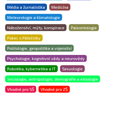
Média a žurnalistika
Medicína
Meteorologie a klimatologie
Náboženství, mýty, konspirace
Paleontologie
Pokec s Pátečníky
Politologie, geopolitika a vojenství
Psychologie, kognitivní vědy a neurovědy
Robotika, kybernetika a IT
Sexuologie
Sociologie, antropologie, demografie a etnologie
Vhodné pro SŠ
Vhodné pro ZŠ