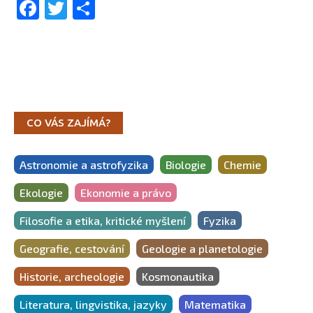
Facebook
Twitter
Share
CO VÁS ZAJÍMÁ?
Astronomie a astrofyzika
Biologie
Chemie
Ekologie
Ekonomie a právo
Filosofie a etika, kritické myšlení
Fyzika
Geografie, cestování
Geologie a planetologie
Historie, archeologie
Kosmonautika
Literatura, lingvistika, jazyky
Matematika