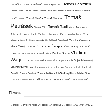
Tomáš Bandžuch
Nekovářová
Tereza Pavlíčková
Tereza Spencerová
Tomáš Fürst
Tomáš Hříbek
Tomáš Jakoubek
Tomáš Koblížek
Tomáš Kosička
Tomáš
Tomáš Mančal
Tomáš Moravec
Tomáš Lebeda
Petrásek
Tomáš Radil
Tomáš Přibyl
Václav Bára
Václav
Bělohradský
Václav Fanta
Václav Láska
Václav Pačes
Vendula Lužná
Věra
Milotová
Věra Schiffová
Veronika Gvoždíková Javůrková
Veronika Křesťanová
Vítězslav Škorpík
Viktor Černý
Vít Straka
Vítězslav Švejdar
Vladimír
Vladimír
Vladimír Socha
Krylov
Vladimír Kusbach
Vladimír Šiška
Wagner
Vojtěch Novotný
Vlasta Štekrová
Vojen Ložek
Vojtěch Barták
Vratislav Rýpar
Vratislav Vaníček
Yvonna Fričová
Zdeněk Kratochvíl
Zdeněk
Zadražil
Zdeňka Bendová
Zdeňka Petáková
Zdeňka Pospíšilová
Zdislav Šíma
Zdislava Pokorná
Zuzana Kříhová
Zuzana Marie Kostićová
Zuzana Musilová
Témata
1. století
1. světová válka
16. století
17. listopad
17. století
1918
1984
1989
2.