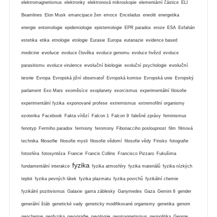
elektromagnetismus
elektronky
elektronová mikroskopie
elementární částice
ELI
Beamlines
Elon Musk
emancipace žen
emoce
Enceladus
eneolit
energetika
energie
entomologie
epidemiologie
epistemologie
EPR paradox
eroze
ESA
Esfahán
estetika
etika
etnologie
etologie
Eurasie
Europa
eutanazie
evidence based
evoluce
medicine
evoluce člověka
evoluce genomu
evoluce hvězd
evoluce
evoluční biologie
evoluční
parasitismu
evoluce virulence
evoluční psychologie
teorie
Evropa
Evropská jižní observatoř
Evropská komise
Evropská unie
Evropský
parlament
Exo Mars
exoměsíce
exoplanety
exorcismus
experimentální filosofie
experimentální fyzika
exponované profese
extremismus
extremofilní organismy
ezoterika
Facebook
Fakta vítězí
Falcon 1
Falcon 9
falešné zprávy
feminismus
fenotyp
Fermiho paradox
fermiony
feromony
Fibonacciho posloupnost
film
filmová
filosofie
technika
filosofie mysli
filosofie vědomí
filosofie vědy
Finsko
fotografie
fotosféra
fotosyntéza
Francie
Francis Collins
Francisco Pizzaro
Fukušima
fyzika
fundamentální interakce
fyzika atmosféry
fyzika materiálů
fyzika nízkých
teplot
fyzika pevných látek
fyzika plazmatu
fyzika povrchů
fyzikální chemie
fyzikální pozitivismus
Galaxie
gama záblesky
Ganymedes
Gaza
Gemini 8
gender
generální štáb
genetické vady
geneticky modifikované organismy
genetika
genom
geografie
geologie
geochemie
geofyzika
geomagnetismus
geopolitika
George