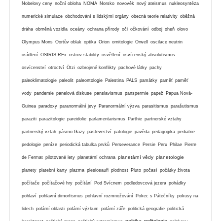
Nobelovy ceny
noční obloha
NOMA
Norsko
novověk
nový ateismus
nukleosyntéza
numerické simulace
obchodování s lidskými orgány
obecná teorie relativity
oběžná
dráha
obrněná vozidla
oceány
ochrana přírody
oči
očkování
odboj
oheň
olovo
Olympus Mons
Oortův oblak
optika
Orion
ornitologie
Orwell
oscilace neutrin
osídlení
OSIRIS-REx
ostrov stability
osvětlení
osvícenský absolutismus
osvícenství
otroctví
Ötzi
ozbrojené konflikty
pachové látky
pachy
paleoklimatologie
paleolit
paleontologie
Palestina
PALS
památky
paměť
paměť
vody
pandemie
panelová diskuse
panslavismus
panspermie
papež
Papua Nová-
Guinea
paradoxy
paranormální jevy
Paranormální výzva
parasitismus
parašutismus
paraziti
parazitologie
pareidolie
parlamentarismus
Parthie
partnerské vztahy
partnerský vztah
pásmo Gazy
pastevectví
patologie
pavěda
pedagogika
pediatrie
pedologie
peníze
periodická tabulka prvků
Perseverance
Persie
Peru
Philae
Pierre
planetární vědy
planetologie
de Fermat
pilotované lety
planetární ochrana
planety
platební karty
plazma
plesiosauři
plodnost
Pluto
počasí
počátky života
počítače
počítačové hry
počítání
Pod Svícnem
podledovcová jezera
pohádky
pohlaví
pohlavní dimorfismus
pohlavní rozmnožování
Pokec s Pátečníky
pokusy na
lidech
polární oblasti
polární výzkum
polární záře
politická geografie
politická
politika
politologie