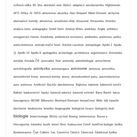
světová válka
60. léta
absolutní nula
Abúsír
adaptace
aerodynamika
Afghánistán
AFO
Afrika
AI
AIDS
aktivismus
akustika
Alan Shepard
Albert Einstein
alchymie
alternativní metody
altruismus
amatérská věda
Amazonie
Amazonka
Amerika
analýza textu
andragogika
André Geim
Andrew Wiles
anekdoty
Anglie
anihilace
anorganická chemie
Antarktida
antibiotická rezistence
antibiotika
antihmota
antika
antiscientismus
antivakcinační hnutí
Antoine Lavoisier
antropologie
Apollo 1
Apollo
11
Apollo 14
Apollo 8
apologetika
archeologie
architektura
argumentace
Aristoteles
astrobiologie
armáda
Armáda ČR
asexualita
Asie
asteroidy
astrochemie
astrofyzika
astronomie
astrofotografie
astronavigace
ateismus
atmosféra
atmosférické fronty
atomová bomba
atomy
attosekundové pulsy
austroslavismus
auta
autismus
Aztékové
Bachův absolutismus
Bajkonur
bakterie
balistické nosiče
Balkán
bankovnictví
banky
barevná televize
barevné vnímání
Barry Barish
barvy
baryogeneze
BDSM
Bělorusko
Bernhard Riemann
bezpečnost
Bible
bilý trpaslík
biochemie
biodiverzita
bioetika
biogeografie
biologické invaze
biologický druh
biologie
biotechnologie
Blízký východ
Boeing
bohemismus
Bosna a
Hercegovina
botanika
bouře
brexit
Brno
budoucnost Země
buněčná biologie
buňka
částicová fyzika
Burianosaurus
Čad
Callisto
čas
časomíra
částice
částicová