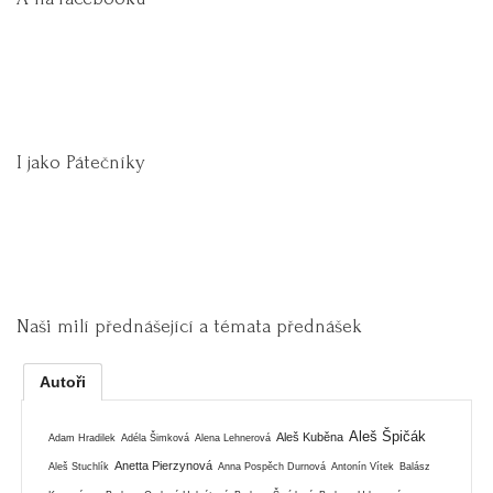
I jako Pátečníky
Naši milí přednášející a témata přednášek
Autoři
Aleš Špičák
Aleš Kuběna
Adam Hradilek
Adéla Šimková
Alena Lehnerová
Anetta Pierzynová
Aleš Stuchlík
Anna Pospěch Durnová
Antonín Vítek
Balász