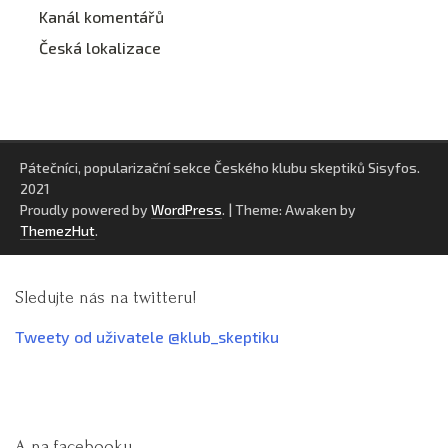
Kanál komentářů
Česká lokalizace
Pátečníci, popularizační sekce Českého klubu skeptiků Sisyfos.
2021
Proudly powered by
WordPress
.
|
Theme: Awaken by
ThemezHut
.
Sledujte nás na twitteru!
Tweety od uživatele @klub_skeptiku
A na facebooku