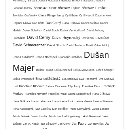
Komoróczy
Barbara Oudová Holcátová
Barbora Šmídová
Barbora Urbanová
Bohuslav Rudolf
Břetislav Fajkus
Břetislav Tureček
Bohumír Janský
Claire Klingenberg
Bronislav Ostřanský
Cyril Brom
Cyril Hoschl
Dagmar Krejčí
Dan Černý
Dagmar Lálová
Dan Bárta
Dana Drábová
Daniel Koťátko
Daniel
Madzia
Daniel Scheirich
Daniel Stach
Darina Vymětalíková
David Anthony
David Černý
David Heyrovský
Procházka
David Král
David Šanc
David Schmoranzer
David Storch
David Svoboda
David Vokrouhlický
Dušan
Denisa Kubániová
Denisa Nečasová
Drahomír Suchánek
Majer
Dušan Prokop
Eliška Klozová
Eliška Mikysková
Eliška Selinger
Emanuel Žďárský
Eliška Svobodová
Eva Broklová
Eva Höschlová
Eva Klusová
Eva Kundtová Klocová
František
Fatima Cvrčková
Filip Tvrdý
František Flodr
Morkes
František Novotný
František Wald
Galina Kopaněvová
Hana Čížková
Hana Dufková
Hana Habartová
Hana Navrátilová
Hanina Veselá
Helena Illnerová
Irena Kalhousová
Ivan Čepička
Ivan Horáček
Ivana Kolmašová
Jakub Benech
Jakub Jelínek
Jakub Kroulík
Jakub Kroulík-Klingenberg
Jakub Rozehnal
Jakub
Jan Fábry
Jan
Szánzo
Jan A. Kozák
Jan Bičovský
Jan Černý
Jan Havlíček