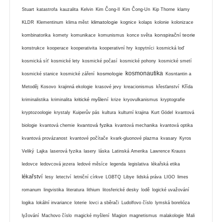
Stuart
katastrofa
kauzalita
Kelvin
Kim Čong-Il
Kim Čong-Un
Kip Thorne
klamy
klimatologie
KLDR
Klementinum
klima měst
kognice
kolaps
kolonie
kolonizace
konspirační teorie
kombinatorika
komety
komunikace
komunismus
konce světa
konstrukce
kooperace
kooperativita
kooperativní hry
kopytníci
kosmická loď
kosmická síť
kosmické lety
kosmické počasí
kosmické pohony
kosmické smetí
kosmonautika
kosmologie
kosmické stanice
kosmické záření
Kosntantin a
Metoděj
Kosovo
krajinná ekologie
krasové jevy
kreacionismus
křesťanství
Křída
kritické myšlení
kriminalistika
kriminalita
krize
kryovulkanismus
kryptografie
kryptozoologie
krystaly
Kuiperův pás
kultura
kulturní krajina
Kurt Gödel
kvantová
kvantová fyzika
biologie
kvantová chemie
kvantová mechanika
kvantová optika
kvantová provázanost
kvantové počítače
kvark-gluonové plazma
kvasary
Kyros
Veliký
Lajka
laserová fyzika
lasery
láska
Latinská Amerika
Lawrence Krauss
ledovce
ledovcová jezera
ledové měsíce
legenda
legislativa
lékařská etika
lékařství
lesy
letectví
letniční církve
LGBTQ
Libye
lidská práva
LIGO
limes
romanum
lingvistika
literatura
lithium
litosferické desky
lodě
logické uvažování
logika
lokální invariance
loterie
lovci a sběrači
Ludolfovo číslo
lymská borelióza
lyžování
Machovo číslo
magické myšlení
Magion
magnetismus
malakologie
Mali