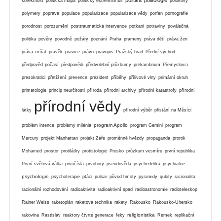
korektnost
politická mapa
politický extremismus
polokovy
polymery
poprava
populace
popularizace
popularizace vědy
porfen
pornografie
porodnost
porozumění
posttraumatická intervence
potkani
potraviny
poválečná
politika
pověry
povodně
požáry
poznání
Praha
prameny
práva dětí
práva žen
práva zvířat
pravěk
pravice
právo
pravopis
Pražský hrad
Přední východ
předpověď počasí
předpovědi
předvolební průzkumy
prekambrium
Přemyslovci
presokratici
přetížení
prevence
prezident
příběhy
přílivové vlny
primární okruh
primatologie
princip neurčitosti
příroda
přírodní archivy
přírodní katastrofy
přírodní
přírodní vědy
látky
přírodní výběr
přistání na Měsíci
program Apollo
problém intence
problémy milénia
program Gemini
program
Mercury
projekt Manhattan
projekt Záře
proměnné hvězdy
propaganda
prorok
Mohamed
prostor
protilátky
protistologie
Prusko
průzkum vesmíru
první republika
První světová válka
prvočísla
prvohory
pseudověda
psychedelika
psychiatrie
psychologie
psychoterapie
ptáci
pulsar
původ hmoty
pyramidy
qubity
racionalita
racionální rozhodování
radioaktivita
radioaktivní spad
radioastronomie
radioteleskop
Rainer Weiss
raketoplán
raketová technika
rakety
Rakousko
Rakousko-Uhersko
religionistika
rakovina
Rastislav
reaktory čtvrté generace
řeky
Remek
replikační