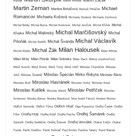
Martin Žáček
Rybář
Martin Wihoda
Martin Zeman
Michael
Martina Boháčová
Matouš Pilnáček
Romancov
Michaela Košová
Michaela Studená
Michaela Zemková
Michal
Michal Belda
Michal Bursa
Michal Hoskovec
Michal Jeníček
Michal Křížek
Michal Marčišovský
Michal Malinský
Michal
Křupka
Michal Václavík
Pitoňák
Michal Švanda
Michal Stehlík
Milan Halousek
Michal Žák
Michal Walter
Milan Mihola
Milan Mráz
Milan Petrák
Milan Sobotka
Milan Vlach
Milena Josefovičová
Miloš Husník
Miloš Rotter
Miloš Tichý
Miloš Uhlíř
Miloslav Chytráček
Miloslav
Miloslav Špecián
Mirko Rokyta
Miroslav Bárta
Jirků
Miloslav Šindelář
Miroslav Havránek
Miroslav Brož
Miroslav Horký
Miroslav Kutal
Miroslav Kutílek
Miroslav Petříček
Miroslav Mareš
Miroslav
Scheinost
Monika Barton
Monika Mareková
Nina Andrš Fárová
Norbert Werner
Oldřich Vinař
Oldřich Semerák
Oldřich Tůma
Olga Ryparová
Ondřej Čadek
Ondřej
Ondřej Šamárek
Ondřej Holý
Fišer
Ondřej Kolář
Ondřej Pejcha
Ondřej
Ondřej Vencálek
Santolík
Ondřej Sedláček
Ondřej Šrámek
Otakar Foltýn
Otakar
Funda
Patrik Doldžev
Patrik Kořenář
Paul Ermite
Paulína Tabery
Pavel Bakule