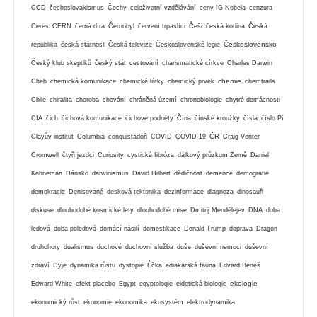
CCD
čechoslovakismus
Čechy
celoživotní vzdělávání
ceny IG Nobela
cenzura
Ceres
CERN
černá díra
Černobyl
červení trpaslíci
Češi
česká kotlina
Česká
Československo
republika
česká státnost
Česká televize
Československé legie
Český klub skeptiků
český stát
cestování
charismatické církve
Charles Darwin
chemie
Cheb
chemická komunikace
chemické látky
chemický prvek
chemtrails
Chile
chiralita
choroba
chování
chráněná území
chronobiologie
chytré domácnosti
CIA
čich
čichová komunikace
čichové podněty
Čína
čínské kroužky
čísla
číslo Pí
ČR
Clayův institut
Columbia
conquistadoři
COVID
COVID-19
Craig Venter
Cromwell
čtyři jezdci
Curiosity
cystická fibróza
dálkový průzkum Země
Daniel
Kahneman
Dánsko
darwinismus
David Hilbert
dědičnost
demence
demografie
demokracie
Denisované
desková tektonika
dezinformace
diagnoza
dinosauři
diskuse
dlouhodobé kosmické lety
dlouhodobé mise
Dmitrij Mendělejev
DNA
doba
ledová
doba poledová
domácí násilí
domestikace
Donald Trump
doprava
Dragon
druhohory
dualismus
duchové
duchovní služba
duše
duševní nemoci
duševní
zdraví
Dyje
dynamika růstu
dystopie
Éčka
ediakarská fauna
Edvard Beneš
ekologie
Edward White
efekt placebo
Egypt
egyptologie
eidetická biologie
ekonomický růst
ekonomie
ekonomika
ekosystém
elektrodynamika