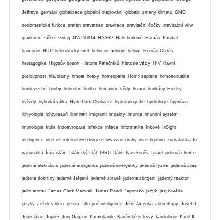
Jeffreys
germáni
globalizace
globální oteplování
globální zmeny klimatu
GMO
goniometrické funkce
grafen
gravettien
gravitace
gravitační čočky
gravitační vlny
gravitační záření
Gulag
GW150914
HAARP
Habsburkové
Hamás
Hanibal
harmonie
HDP
helenistický svět
helioseismologie
helium
Hernán Cortés
historie vědy
heutagogika
Higgsův boson
Historie Pátečníků
HIV
hlavní
posloupnost
hlavolamy
hmota
hoaxy
homeopatie
Homo sapiens
homosexualita
horolezectví
houby
hrdinství
hudba
humanitní vědy
humor
hurikány
Huxley
hvězdy
hybridní válka
Hyde Park Civilizace
hydrogeografie
hydrologie
hypnóza
ichtyologie
ichtyosauři
ilumináti
imigranti
impakty
imunita
imunitní systém
imunologie
Indie
Indoevropané
infekce
inflace
informatika
Inkové
InSight
inteligence
internet
internetové diskuze
invazivní druhy
investigativní žurnalistika
Io
iracionalita
Írán
islám
Islámský stát
ISRO
Itálie
Ivan Koněv
Izrael
jaderná chemie
jaderná elektrárna
jaderná energetika
jaderná energetiky
jaderná fyzika
jaderná zima
jaderné doktríny
jaderné štěpení
jaderné zbraně
jaderné zbrojení
jaderný reaktor
jádro atomu
James Clerk Maxwell
James Randi
Japonsko
jazyk
jazykověda
jazyky
Ježek v kleci
jezera
jídlo
jiné inteligence
Jižní Amerika
John Stapp
Josef II.
Jugoslávie
Jupiter
Jurij Gagarin
Kamiokande
Kanárské ostrovy
kardiologie
Karel II.