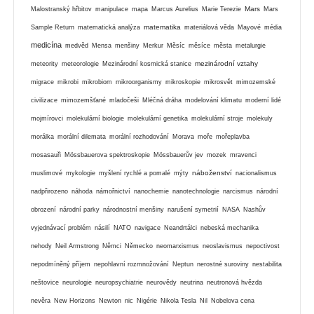
Mars
Malostranský hřbitov
manipulace
mapa
Marcus Aurelius
Marie Terezie
Mars
matematika
Sample Return
matematická analýza
materiálová věda
Mayové
média
medicína
medvěd
Mensa
menšiny
Merkur
Měsíc
měsíce
města
metalurgie
mezinárodní vztahy
meteority
meteorologie
Mezinárodní kosmická stanice
migrace
mikrobi
mikrobiom
mikroorganismy
mikroskopie
mikrosvět
mimozemské
civilizace
mimozemšťané
mladočeši
Mléčná dráha
modelování klimatu
moderní lidé
mojmírovci
molekulární biologie
molekulární genetika
molekulární stroje
molekuly
morálka
morální dilemata
morální rozhodování
Morava
moře
mořeplavba
mosasauři
Mössbauerova spektroskopie
Mössbauerův jev
mozek
mravenci
náboženství
muslimové
mykologie
myšlení rychlé a pomalé
mýty
nacionalismus
nadpřirozeno
náhoda
námořnictví
nanochemie
nanotechnologie
narcismus
národní
obrození
národní parky
národnostní menšiny
narušení symetrií
NASA
Nashův
vyjednávací problém
násilí
NATO
navigace
Neandrtálci
nebeská mechanika
nehody
Neil Armstrong
Němci
Německo
neomarxismus
neoslavismus
nepoctivost
nepodmíněný příjem
nepohlavní rozmnožování
Neptun
nerostné suroviny
nestabilita
neštovice
neurologie
neuropsychiatrie
neurovědy
neutrina
neutronová hvězda
nevěra
New Horizons
Newton
nic
Nigérie
Nikola Tesla
Nil
Nobelova cena