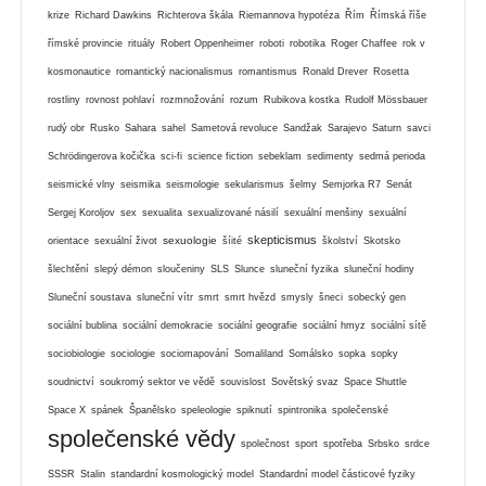
krize
Richard Dawkins
Richterova škála
Riemannova hypotéza
Řím
Římská říše
římské provincie
rituály
Robert Oppenheimer
roboti
robotika
Roger Chaffee
rok v
kosmonautice
romantický nacionalismus
romantismus
Ronald Drever
Rosetta
rostliny
rovnost pohlaví
rozmnožování
rozum
Rubikova kostka
Rudolf Mössbauer
rudý obr
Rusko
Sahara
sahel
Sametová revoluce
Sandžak
Sarajevo
Saturn
savci
Schrödingerova kočička
sci-fi
science fiction
sebeklam
sedimenty
sedmá perioda
seismické vlny
seismika
seismologie
sekularismus
šelmy
Semjorka R7
Senát
Sergej Koroljov
sex
sexualita
sexualizované násilí
sexuální menšiny
sexuální
skepticismus
sexuologie
orientace
sexuální život
šíité
školství
Skotsko
šlechtění
slepý démon
sloučeniny
SLS
Slunce
sluneční fyzika
sluneční hodiny
Sluneční soustava
sluneční vítr
smrt
smrt hvězd
smysly
šneci
sobecký gen
sociální bublina
sociální demokracie
sociální geografie
sociální hmyz
sociální sítě
sociobiologie
sociologie
sociomapování
Somaliland
Somálsko
sopka
sopky
soudnictví
soukromý sektor ve vědě
souvislost
Sovětský svaz
Space Shuttle
Space X
spánek
Španělsko
speleologie
spiknutí
spintronika
společenské
společenské vědy
společnost
sport
spotřeba
Srbsko
srdce
SSSR
Stalin
standardní kosmologický model
Standardní model částicové fyziky