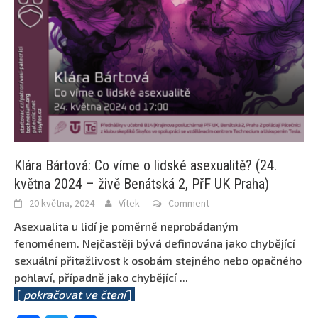
Klára Bártová: Co víme o lidské asexualitě? (24.
května 2024 – živě Benátská 2, PřF UK Praha)
20 května, 2024
Vítek
Comment
Asexualita u lidí je poměrně neprobádaným
fenoménem. Nejčastěji bývá definována jako chybějící
sexuální přitažlivost k osobám stejného nebo opačného
pohlaví, případně jako chybějící
...
[
pokračovat ve čtení
]