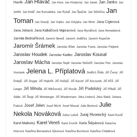
Jan Hlaváč
Jan Janko
Havlík
Jan Hora
Jan Hrubecký
Jan Janek
Jan
Jan
Jehlík
Jan Kolář
Jan Konvalinka
Jan Rybář
Jan Špaček
Jan Stěnička
Toman
Jana Cíglerová
Jan Veselý
Jan Vojtko
Jan Votýpka
Jan Wintr
Jana Jebavá
Jana Kalbáčová Vejpravová
Jana Mynářová
Jana Nenadalová
Jarmila Bednaříková
Jaromír Beneš
Jaromír Jedlička
Jaromír Kopeček
Jaromír Šrámek
Jaroslav Bílek
Jaroslav Fanta
Jaroslav Flejberk
Jaroslav Houdek
Jaroslav Kousal
Jaroslav Kadlec
Jaroslav Mácha
Jaroslav Nejdl
Jaroslav Nešetřil
Jaroslav Petr
Jaroslav
Jelena L. Příplatová
Vostatek
Jindřich Šídlo
Jiří Černý
Jiří
Dolejší
Jiří Grygar
Jiří Hejkrlík
Jiří Hořejší
Jiří Kacetl
Jiří Kocourek
Jiří Kříž
Jiří
Jiří Mihola
Jiří Podolský
Langer
Jiří Mikšovský
Jiří Novák
Jiří Přibáň
Jiří
Sádlo
Jiří Štegl
Jiří Weinberger
Jiří Wiedermann
Jitka Lindová
Jitka Slabá
Johana
Julie
Josef Jelen
Fialová
Josef Michl
Josef Moural
Julie Beritová
Nekola Nováková
Juraj Hvorecký
Julius Lukeš
Karel Kovář
Karel Vereš
Karel Malinský
Karla Štěpánová
Karel Zvoník
Katarína
Holcová
Kateřina Bernardová Sýkorová
Kateřina Buchtová
Kateřina Chládková