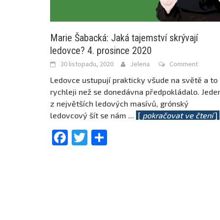
Marie Šabacká: Jaká tajemství skrývají
ledovce? 4. prosince 2020
30 listopadu, 2020
Jelena
Comment
Ledovce ustupují prakticky všude na světě a to
rychleji než se donedávna předpokládalo. Jede
z největších ledových masívů, grónský
ledovcový šít se nám
...
[
pokračovat ve čtení
]
Facebook
Twitter
Share