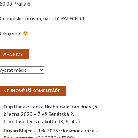
160 00 Praha 6
Do popisku, prosím, napiště PATECNICI
Děkujeme!
ARCHIVY
Archivy
NEJNOVĚJŠÍ KOMENTÁŘE
Filip Hanák
:
Lenka Hrabalová: Írán dnes (6.
března 2026 – Živě Benátská 2,
Přírodovědecká fakulta UK, Praha)
Dušan Majer – Rok 2025 v kosmonautice –
Rok kontrastů (2.1.2026 v 17:00) –