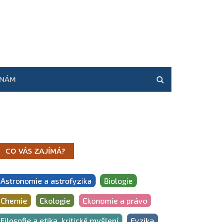
 NÁM
CO VÁS ZAJÍMÁ?
Astronomie a astrofyzika
Biologie
Chemie
Ekologie
Ekonomie a právo
Filosofie a etika, kritické myšlení
Fyzika