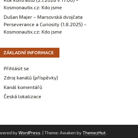
Kosmonautix.cz
:
Kdo jsme
Dušan Majer – Marsovská dvojčata
Perseverance a Curiosity (1.8.2025) –
Kosmonautix.cz
:
Kdo jsme
ZÁKLADNÍ INFORMACE
Přihlásit se
Zdroj kanálů (příspěvky)
Kanál komentářů
Česká lokalizace
owered by
WordPress
.
|
Theme: Awaken by
ThemezHut
.