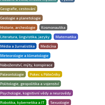
Geografie, cestování
Geologie a planetologie
Historie, archeologie
Kosmonautika
Literatura, lingvistika, jazyky
Matematika
Média a žurnalistika
Medicína
Meteorologie a klimatologie
Náboženství, mýty, konspirace
Paleontologie
Pokec s Pátečníky
Politologie, geopolitika a vojenství
Psychologie, kognitivní vědy a neurovědy
Robotika, kybernetika a IT
Sexuologie