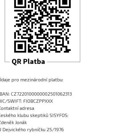
Údaje pro mezinárodní platbu:
IBAN: CZ7220100000002501062313
BIC/SWIFT: FIOBCZPPXXX
Kontaktní adresa
Českého klubu skeptiků SISYFOS:
Zdeněk Jonák
U Dejvického rybníčku 25/1976