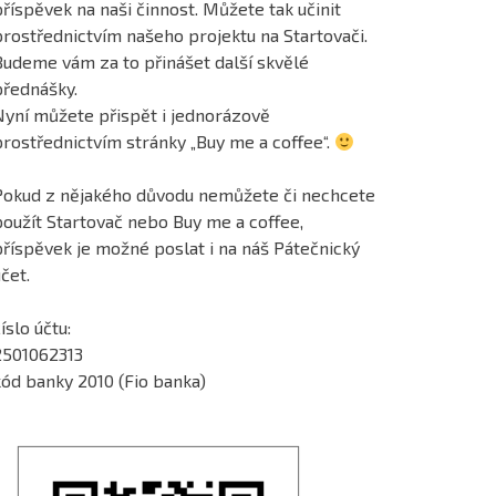
říspěvek na naši činnost. Můžete tak učinit
prostřednictvím našeho projektu na Startovači.
Budeme vám za to přinášet další skvělé
přednášky.
Nyní můžete přispět i jednorázově
prostřednictvím stránky „Buy me a coffee“.
Pokud z nějakého důvodu nemůžete či nechcete
použít Startovač nebo Buy me a coffee,
příspěvek je možné poslat i na náš Pátečnický
čet.
íslo účtu:
2501062313
kód banky 2010 (Fio banka)