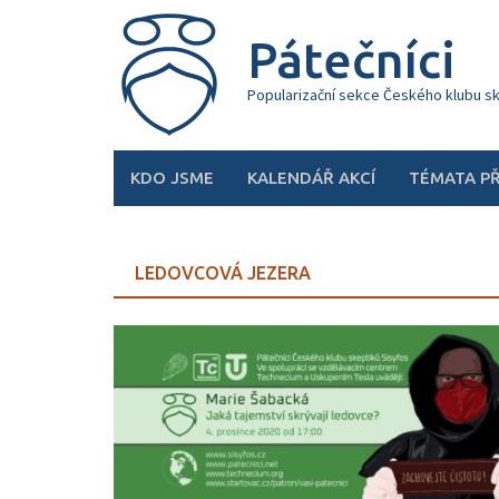
Skip
to
Pátečníci
content
Popularizační sekce Českého klubu s
KDO JSME
KALENDÁŘ AKCÍ
TÉMATA P
LEDOVCOVÁ JEZERA