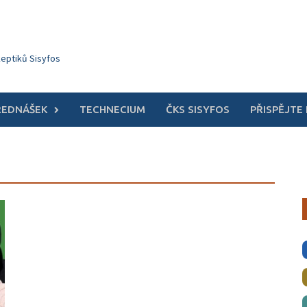
keptiků Sisyfos
ŘEDNÁŠEK
TECHNECIUM
ČKS SISYFOS
PŘISPĚJTE