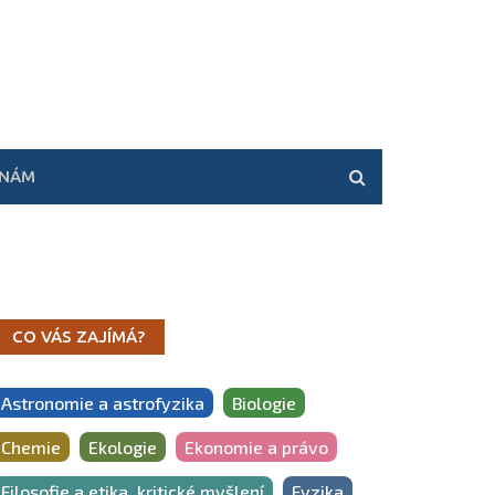
 NÁM
CO VÁS ZAJÍMÁ?
Astronomie a astrofyzika
Biologie
Chemie
Ekologie
Ekonomie a právo
Filosofie a etika, kritické myšlení
Fyzika