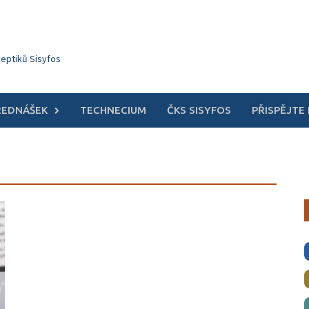
keptiků Sisyfos
ŘEDNÁŠEK
TECHNECIUM
ČKS SISYFOS
PŘISPĚJTE