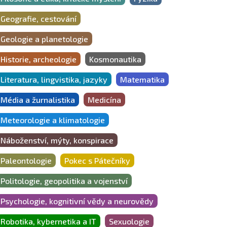
Geografie, cestování
Geologie a planetologie
Historie, archeologie
Kosmonautika
Literatura, lingvistika, jazyky
Matematika
Média a žurnalistika
Medicína
Meteorologie a klimatologie
Náboženství, mýty, konspirace
Paleontologie
Pokec s Pátečníky
Politologie, geopolitika a vojenství
Psychologie, kognitivní vědy a neurovědy
Robotika, kybernetika a IT
Sexuologie