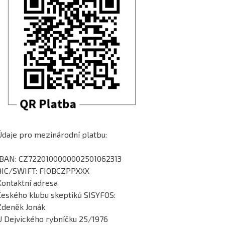
Údaje pro mezinárodní platbu:
IBAN: CZ7220100000002501062313
BIC/SWIFT: FIOBCZPPXXX
Kontaktní adresa
Českého klubu skeptiků SISYFOS:
Zdeněk Jonák
U Dejvického rybníčku 25/1976