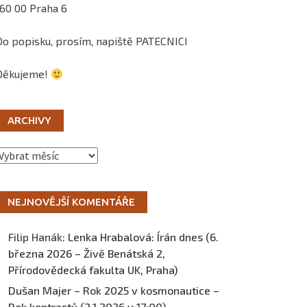
160 00 Praha 6
Do popisku, prosím, napiště PATECNICI
Děkujeme!
ARCHIVY
Archivy
NEJNOVĚJŠÍ KOMENTÁŘE
Filip Hanák
:
Lenka Hrabalová: Írán dnes (6.
března 2026 – Živě Benátská 2,
Přírodovědecká fakulta UK, Praha)
Dušan Majer – Rok 2025 v kosmonautice –
Rok kontrastů (2.1.2026 v 17:00) –