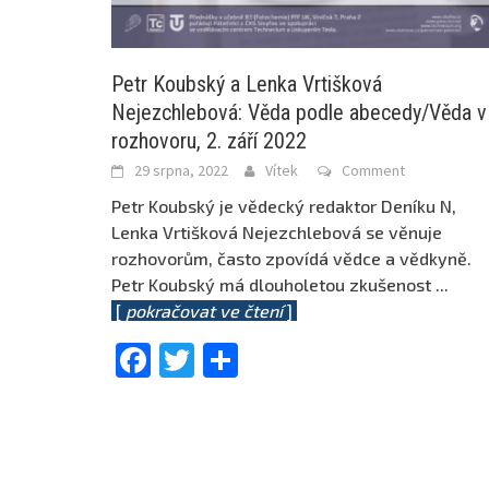
Petr Koubský a Lenka Vrtišková
Nejezchlebová: Věda podle abecedy/Věda v
rozhovoru, 2. září 2022
29 srpna, 2022
Vítek
Comment
Petr Koubský je vědecký redaktor Deníku N,
Lenka Vrtišková Nejezchlebová se věnuje
rozhovorům, často zpovídá vědce a vědkyně.
Petr Koubský má dlouholetou zkušenost
...
[
pokračovat ve čtení
]
Facebook
Twitter
Share