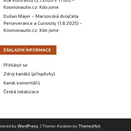
Kosmonautix.cz
:
Kdo jsme
Dušan Majer – Marsovská dvojčata
Perseverance a Curiosity (1.8.2025) –
Kosmonautix.cz
:
Kdo jsme
ZÁKLADNÍ INFORMACE
Přihlásit se
Zdroj kanálů (příspěvky)
Kanál komentářů
Česká lokalizace
owered by
WordPress
.
|
Theme: Awaken by
ThemezHut
.