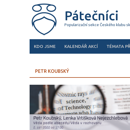
Skip
to
Pátečníci
content
Popularizační sekce Českého klubu s
KDO JSME
KALENDÁŘ AKCÍ
TÉMATA P
PETR KOUBSKÝ