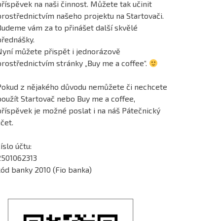
říspěvek na naši činnost. Můžete tak učinit
prostřednictvím našeho projektu na Startovači.
Budeme vám za to přinášet další skvělé
přednášky.
Nyní můžete přispět i jednorázově
prostřednictvím stránky „Buy me a coffee“.
Pokud z nějakého důvodu nemůžete či nechcete
použít Startovač nebo Buy me a coffee,
příspěvek je možné poslat i na náš Pátečnický
čet.
íslo účtu:
2501062313
kód banky 2010 (Fio banka)