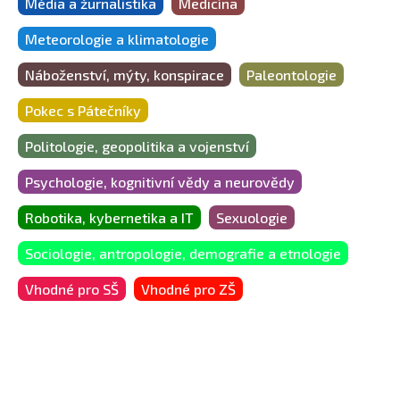
Média a žurnalistika
Medicína
Meteorologie a klimatologie
Náboženství, mýty, konspirace
Paleontologie
Pokec s Pátečníky
Politologie, geopolitika a vojenství
Psychologie, kognitivní vědy a neurovědy
Robotika, kybernetika a IT
Sexuologie
Sociologie, antropologie, demografie a etnologie
Vhodné pro SŠ
Vhodné pro ZŠ