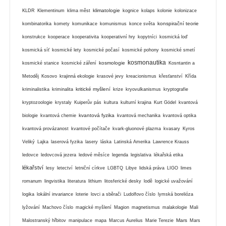
klimatologie
KLDR
Klementinum
klima měst
kognice
kolaps
kolonie
kolonizace
konspirační teorie
kombinatorika
komety
komunikace
komunismus
konce světa
konstrukce
kooperace
kooperativita
kooperativní hry
kopytníci
kosmická loď
kosmická síť
kosmické lety
kosmické počasí
kosmické pohony
kosmické smetí
kosmonautika
kosmologie
kosmické stanice
kosmické záření
Kosntantin a
Metoděj
Kosovo
krajinná ekologie
krasové jevy
kreacionismus
křesťanství
Křída
kritické myšlení
kriminalistika
kriminalita
krize
kryovulkanismus
kryptografie
kryptozoologie
krystaly
Kuiperův pás
kultura
kulturní krajina
Kurt Gödel
kvantová
kvantová fyzika
biologie
kvantová chemie
kvantová mechanika
kvantová optika
kvantová provázanost
kvantové počítače
kvark-gluonové plazma
kvasary
Kyros
Veliký
Lajka
laserová fyzika
lasery
láska
Latinská Amerika
Lawrence Krauss
ledovce
ledovcová jezera
ledové měsíce
legenda
legislativa
lékařská etika
lékařství
lesy
letectví
letniční církve
LGBTQ
Libye
lidská práva
LIGO
limes
romanum
lingvistika
literatura
lithium
litosferické desky
lodě
logické uvažování
logika
lokální invariance
loterie
lovci a sběrači
Ludolfovo číslo
lymská borelióza
lyžování
Machovo číslo
magické myšlení
Magion
magnetismus
malakologie
Mali
Mars
Malostranský hřbitov
manipulace
mapa
Marcus Aurelius
Marie Terezie
Mars