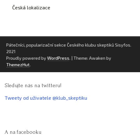
Česká lokalizace
Pátečníci, popularizační sekce Českého klubu skeptiků Sisyfos.
2021
Proudly powered by
WordPress
.
|
Theme: Awaken by
ThemezHut
.
Sledujte nás na twitteru!
Tweety od uživatele @klub_skeptiku
A na facebooku