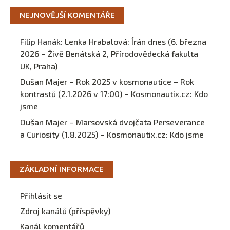
NEJNOVĚJŠÍ KOMENTÁŘE
Filip Hanák
:
Lenka Hrabalová: Írán dnes (6. března
2026 – Živě Benátská 2, Přírodovědecká fakulta
UK, Praha)
Dušan Majer – Rok 2025 v kosmonautice – Rok
kontrastů (2.1.2026 v 17:00) – Kosmonautix.cz
:
Kdo
jsme
Dušan Majer – Marsovská dvojčata Perseverance
a Curiosity (1.8.2025) – Kosmonautix.cz
:
Kdo jsme
ZÁKLADNÍ INFORMACE
Přihlásit se
Zdroj kanálů (příspěvky)
Kanál komentářů