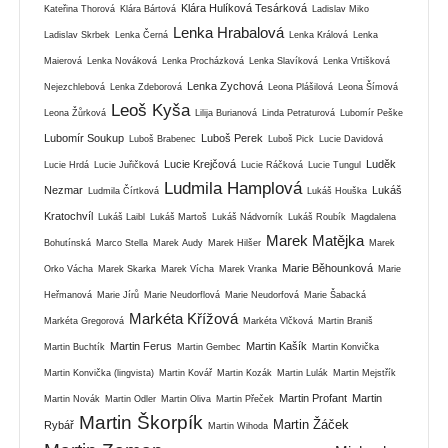
Klára Hulíková Tesárková
Kateřina Thorová
Klára Bártová
Ladislav Miko
Lenka Hrabalová
Ladislav Skrbek
Lenka Černá
Lenka Králová
Lenka
Maierová
Lenka Nováková
Lenka Procházková
Lenka Slavíková
Lenka Vrtišková
Lenka Zychová
Nejezchlebová
Lenka Zdeborová
Leona Plášilová
Leona Šímová
Leoš Kyša
Leona Žůrková
Lilija Burianová
Linda Petraturová
Lubomír Peške
Lubomír Soukup
Luboš Perek
Luboš Brabenec
Luboš Pick
Lucie Davidová
Lucie Krejčová
Luděk
Lucie Hrdá
Lucie Juřičková
Lucie Ráčková
Lucie Tungul
Ludmila Hamplová
Nezmar
Lukáš
Ludmila Čírtková
Lukáš Houška
Kratochvíl
Lukáš Laibl
Lukáš Martoš
Lukáš Nádvorník
Lukáš Roubík
Magdalena
Marek Matějka
Bohutínská
Marco Stella
Marek Audy
Marek Hilšer
Marek
Marie Běhounková
Orko Vácha
Marek Skarka
Marek Vícha
Marek Vranka
Marie
Heřmanová
Marie Jírů
Marie Neudorflová
Marie Neudorfová
Marie Šabacká
Markéta Křížová
Markéta Gregorová
Markéta Vlčková
Martin Braniš
Martin Ferus
Martin Kašík
Martin Buchtík
Martin Gembec
Martin Konvička
Martin Konvička (lingvista)
Martin Kovář
Martin Kozák
Martin Lulák
Martin Mejstřík
Martin Profant
Martin
Martin Novák
Martin Odler
Martin Oliva
Martin Přeček
Martin Škorpík
Martin Žáček
Rybář
Martin Wihoda