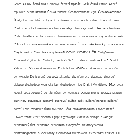
Ceres
CERN
černá díra
Černobyl
červení trpaslíci
Češi
česká kotlina
Česká
Československo
republika
česká státnost
Česká televize
Československé legie
Český klub skeptiků
český stát
cestování
charismatické církve
Charles Darwin
chemie
Cheb
chemická komunikace
chemické látky
chemický prvek
chemtrails
Chile
chiralita
choroba
chování
chráněná území
chronobiologie
chytré domácnosti
CIA
čich
čichová komunikace
čichové podněty
Čína
čínské kroužky
čísla
číslo Pí
ČR
Clayův institut
Columbia
conquistadoři
COVID
COVID-19
Craig Venter
Cromwell
čtyři jezdci
Curiosity
cystická fibróza
dálkový průzkum Země
Daniel
Kahneman
Dánsko
darwinismus
David Hilbert
dědičnost
demence
demografie
demokracie
Denisované
desková tektonika
dezinformace
diagnoza
dinosauři
diskuse
dlouhodobé kosmické lety
dlouhodobé mise
Dmitrij Mendělejev
DNA
doba
ledová
doba poledová
domácí násilí
domestikace
Donald Trump
doprava
Dragon
druhohory
dualismus
duchové
duchovní služba
duše
duševní nemoci
duševní
zdraví
Dyje
dynamika růstu
dystopie
Éčka
ediakarská fauna
Edvard Beneš
ekologie
Edward White
efekt placebo
Egypt
egyptologie
eidetická biologie
ekonomický růst
ekonomie
ekonomika
ekosystém
elektrodynamika
elektromagnetismus
elektronky
elektronová mikroskopie
elementární částice
ELI