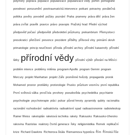
polymery
poprava
populace
popularizace
popularizace vědy
porfen
pornografie
porodnost
porozumění
posttraumatická intervence
potkani
potraviny
poválečná
politika
pověry
povodně
požáry
poznání
Praha
prameny
práva dětí
práva žen
práva zvířat
pravěk
pravice
právo
pravopis
Pražský hrad
Přední východ
předpověď počasí
předpovědi
předvolební průzkumy
prekambrium
Přemyslovci
presokratici
přetížení
prevence
prezident
příběhy
přílivové vlny
primární okruh
primatologie
princip neurčitosti
příroda
přírodní archivy
přírodní katastrofy
přírodní
přírodní vědy
látky
přírodní výběr
přistání na Měsíci
program Apollo
problém intence
problémy milénia
program Gemini
program
Mercury
projekt Manhattan
projekt Záře
proměnné hvězdy
propaganda
prorok
Mohamed
prostor
protilátky
protistologie
Prusko
průzkum vesmíru
první republika
První světová válka
prvočísla
prvohory
pseudověda
psychedelika
psychiatrie
psychologie
psychoterapie
ptáci
pulsar
původ hmoty
pyramidy
qubity
racionalita
racionální rozhodování
radioaktivita
radioaktivní spad
radioastronomie
radioteleskop
Rainer Weiss
raketoplán
raketová technika
rakety
Rakousko
Rakousko-Uhersko
religionistika
rakovina
Rastislav
reaktory čtvrté generace
řeky
Remek
replikační
krize
Richard Dawkins
Richterova škála
Riemannova hypotéza
Řím
Římská říše