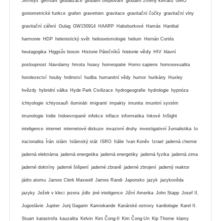
Jeffreys
germáni
globalizace
globální oteplování
globální zmeny klimatu
GMO
goniometrické funkce
grafen
gravettien
gravitace
gravitační čočky
gravitační vlny
gravitační záření
Gulag
GW150914
HAARP
Habsburkové
Hamás
Hanibal
harmonie
HDP
helenistický svět
helioseismologie
helium
Hernán Cortés
historie vědy
heutagogika
Higgsův boson
Historie Pátečníků
HIV
hlavní
posloupnost
hlavolamy
hmota
hoaxy
homeopatie
Homo sapiens
homosexualita
horolezectví
houby
hrdinství
hudba
humanitní vědy
humor
hurikány
Huxley
hvězdy
hybridní válka
Hyde Park Civilizace
hydrogeografie
hydrologie
hypnóza
ichtyologie
ichtyosauři
ilumináti
imigranti
impakty
imunita
imunitní systém
imunologie
Indie
Indoevropané
infekce
inflace
informatika
Inkové
InSight
inteligence
internet
internetové diskuze
invazivní druhy
investigativní žurnalistika
Io
iracionalita
Írán
islám
Islámský stát
ISRO
Itálie
Ivan Koněv
Izrael
jaderná chemie
jaderná elektrárna
jaderná energetika
jaderná energetiky
jaderná fyzika
jaderná zima
jaderné doktríny
jaderné štěpení
jaderné zbraně
jaderné zbrojení
jaderný reaktor
jádro atomu
James Clerk Maxwell
James Randi
Japonsko
jazyk
jazykověda
jazyky
Ježek v kleci
jezera
jídlo
jiné inteligence
Jižní Amerika
John Stapp
Josef II.
Jugoslávie
Jupiter
Jurij Gagarin
Kamiokande
Kanárské ostrovy
kardiologie
Karel II.
Stuart
katastrofa
kauzalita
Kelvin
Kim Čong-Il
Kim Čong-Un
Kip Thorne
klamy