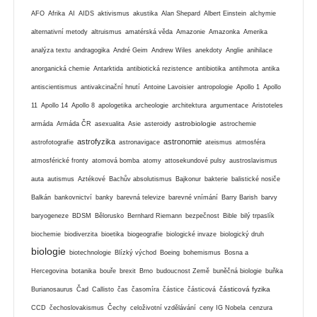
AFO
Afrika
AI
AIDS
aktivismus
akustika
Alan Shepard
Albert Einstein
alchymie
alternativní metody
altruismus
amatérská věda
Amazonie
Amazonka
Amerika
analýza textu
andragogika
André Geim
Andrew Wiles
anekdoty
Anglie
anihilace
anorganická chemie
Antarktida
antibiotická rezistence
antibiotika
antihmota
antika
antiscientismus
antivakcinační hnutí
Antoine Lavoisier
antropologie
Apollo 1
Apollo
11
Apollo 14
Apollo 8
apologetika
archeologie
architektura
argumentace
Aristoteles
astrobiologie
armáda
Armáda ČR
asexualita
Asie
asteroidy
astrochemie
astrofyzika
astronomie
astrofotografie
astronavigace
ateismus
atmosféra
atmosférické fronty
atomová bomba
atomy
attosekundové pulsy
austroslavismus
auta
autismus
Aztékové
Bachův absolutismus
Bajkonur
bakterie
balistické nosiče
Balkán
bankovnictví
banky
barevná televize
barevné vnímání
Barry Barish
barvy
baryogeneze
BDSM
Bělorusko
Bernhard Riemann
bezpečnost
Bible
bilý trpaslík
biochemie
biodiverzita
bioetika
biogeografie
biologické invaze
biologický druh
biologie
biotechnologie
Blízký východ
Boeing
bohemismus
Bosna a
Hercegovina
botanika
bouře
brexit
Brno
budoucnost Země
buněčná biologie
buňka
částicová fyzika
Burianosaurus
Čad
Callisto
čas
časomíra
částice
částicová
CCD
čechoslovakismus
Čechy
celoživotní vzdělávání
ceny IG Nobela
cenzura