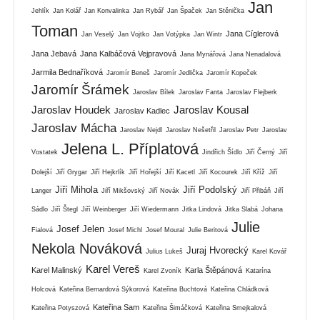
Jan
Jehlík
Jan Kolář
Jan Konvalinka
Jan Rybář
Jan Špaček
Jan Stěnička
Toman
Jana Cíglerová
Jan Veselý
Jan Vojtko
Jan Votýpka
Jan Wintr
Jana Jebavá
Jana Kalbáčová Vejpravová
Jana Mynářová
Jana Nenadalová
Jarmila Bednaříková
Jaromír Beneš
Jaromír Jedlička
Jaromír Kopeček
Jaromír Šrámek
Jaroslav Bílek
Jaroslav Fanta
Jaroslav Flejberk
Jaroslav Houdek
Jaroslav Kousal
Jaroslav Kadlec
Jaroslav Mácha
Jaroslav Nejdl
Jaroslav Nešetřil
Jaroslav Petr
Jaroslav
Jelena L. Příplatová
Vostatek
Jindřich Šídlo
Jiří Černý
Jiří
Dolejší
Jiří Grygar
Jiří Hejkrlík
Jiří Hořejší
Jiří Kacetl
Jiří Kocourek
Jiří Kříž
Jiří
Jiří Mihola
Jiří Podolský
Langer
Jiří Mikšovský
Jiří Novák
Jiří Přibáň
Jiří
Sádlo
Jiří Štegl
Jiří Weinberger
Jiří Wiedermann
Jitka Lindová
Jitka Slabá
Johana
Julie
Josef Jelen
Fialová
Josef Michl
Josef Moural
Julie Beritová
Nekola Nováková
Juraj Hvorecký
Julius Lukeš
Karel Kovář
Karel Vereš
Karel Malinský
Karla Štěpánová
Karel Zvoník
Katarína
Holcová
Kateřina Bernardová Sýkorová
Kateřina Buchtová
Kateřina Chládková
Kateřina Sam
Kateřina Potyszová
Kateřina Šimáčková
Kateřina Smejkalová