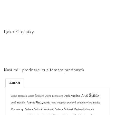
I jako Pátečníky
Naši milí přednášející a témata přednášek
Autoři
Aleš Špičák
Aleš Kuběna
Adam Hradilek
Adéla Šimková
Alena Lehnerová
Anetta Pierzynová
Aleš Stuchlík
Anna Pospěch Durnová
Antonín Vítek
Balász
Komoróczy
Barbara Oudová Holcátová
Barbora Šmídová
Barbora Urbanová