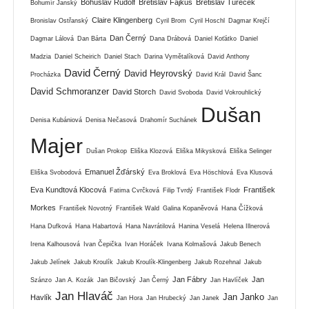
Bohuslav Rudolf
Břetislav Fajkus
Břetislav Tureček
Bohumír Janský
Claire Klingenberg
Bronislav Ostřanský
Cyril Brom
Cyril Hoschl
Dagmar Krejčí
Dan Černý
Dagmar Lálová
Dan Bárta
Dana Drábová
Daniel Koťátko
Daniel
Madzia
Daniel Scheirich
Daniel Stach
Darina Vymětalíková
David Anthony
David Černý
David Heyrovský
Procházka
David Král
David Šanc
David Schmoranzer
David Storch
David Svoboda
David Vokrouhlický
Dušan
Denisa Kubániová
Denisa Nečasová
Drahomír Suchánek
Majer
Dušan Prokop
Eliška Klozová
Eliška Mikysková
Eliška Selinger
Emanuel Žďárský
Eliška Svobodová
Eva Broklová
Eva Höschlová
Eva Klusová
Eva Kundtová Klocová
František
Fatima Cvrčková
Filip Tvrdý
František Flodr
Morkes
František Novotný
František Wald
Galina Kopaněvová
Hana Čížková
Hana Dufková
Hana Habartová
Hana Navrátilová
Hanina Veselá
Helena Illnerová
Irena Kalhousová
Ivan Čepička
Ivan Horáček
Ivana Kolmašová
Jakub Benech
Jakub Jelínek
Jakub Kroulík
Jakub Kroulík-Klingenberg
Jakub Rozehnal
Jakub
Jan Fábry
Jan
Szánzo
Jan A. Kozák
Jan Bičovský
Jan Černý
Jan Havlíček
Jan Hlaváč
Jan Janko
Havlík
Jan Hora
Jan Hrubecký
Jan Janek
Jan