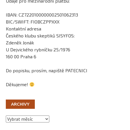
Údaje pro mezinárodní platbu:
IBAN: CZ7220100000002501062313
BIC/SWIFT: FIOBCZPPXXX
Kontaktní adresa
Českého klubu skeptiků SISYFOS:
Zdeněk Jonák
U Dejvického rybníčku 25/1976
160 00 Praha 6
Do popisku, prosím, napiště PATECNICI
Děkujeme!
ARCHIVY
Archivy