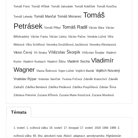
Tomáš Fürst
Tomáš Hříbek
Tomáš Jakoubek
Tomáš Koblížek
Tomáš Kosička
Tomáš
Tomáš Mančal
Tomáš Moravec
Tomáš Lebeda
Petrásek
Tomáš Radil
Tomáš Přibyl
Václav Bára
Václav
Bělohradský
Václav Fanta
Václav Láska
Václav Pačes
Vendula Lužná
Věra
Milotová
Věra Schiffová
Veronika Gvoždíková Javůrková
Veronika Křesťanová
Vítězslav Škorpík
Viktor Černý
Vít Straka
Vítězslav Švejdar
Vladimír
Vladimír
Vladimír Socha
Krylov
Vladimír Kusbach
Vladimír Šiška
Wagner
Vojtěch Novotný
Vlasta Štekrová
Vojen Ložek
Vojtěch Barták
Vratislav Rýpar
Vratislav Vaníček
Yvonna Fričová
Zdeněk Kratochvíl
Zdeněk
Zadražil
Zdeňka Bendová
Zdeňka Petáková
Zdeňka Pospíšilová
Zdislav Šíma
Zdislava Pokorná
Zuzana Kříhová
Zuzana Marie Kostićová
Zuzana Musilová
Témata
1. století
1. světová válka
16. století
17. listopad
17. století
1918
1984
1989
2.
světová válka
60. léta
absolutní nula
Abúsír
adaptace
aerodynamika
Afghánistán