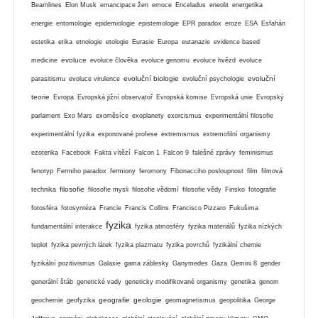
Beamlines
Elon Musk
emancipace žen
emoce
Enceladus
eneolit
energetika
energie
entomologie
epidemiologie
epistemologie
EPR paradox
eroze
ESA
Esfahán
estetika
etika
etnologie
etologie
Eurasie
Europa
eutanazie
evidence based
evoluce
medicine
evoluce člověka
evoluce genomu
evoluce hvězd
evoluce
evoluční biologie
evoluční
parasitismu
evoluce virulence
evoluční psychologie
teorie
Evropa
Evropská jižní observatoř
Evropská komise
Evropská unie
Evropský
parlament
Exo Mars
exoměsíce
exoplanety
exorcismus
experimentální filosofie
experimentální fyzika
exponované profese
extremismus
extremofilní organismy
ezoterika
Facebook
Fakta vítězí
Falcon 1
Falcon 9
falešné zprávy
feminismus
fenotyp
Fermiho paradox
fermiony
feromony
Fibonacciho posloupnost
film
filmová
filosofie
technika
filosofie mysli
filosofie vědomí
filosofie vědy
Finsko
fotografie
fotosféra
fotosyntéza
Francie
Francis Collins
Francisco Pizzaro
Fukušima
fyzika
fundamentální interakce
fyzika atmosféry
fyzika materiálů
fyzika nízkých
teplot
fyzika pevných látek
fyzika plazmatu
fyzika povrchů
fyzikální chemie
fyzikální pozitivismus
Galaxie
gama záblesky
Ganymedes
Gaza
Gemini 8
gender
generální štáb
genetické vady
geneticky modifikované organismy
genetika
genom
geografie
geologie
geochemie
geofyzika
geomagnetismus
geopolitika
George