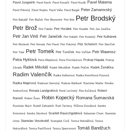
Pavel Materna
Pavel Jungwirth
Pavel Kasík
Pavel Kosatík
Pavel Kozák
Peter Zamarovský
Pavel Pokorný
Pavel Stopka
Pavel Váňa
Pavol Bargár
Petr Brodský
Petr Bakalář
Petr Blažek
Petr Blumentrit
Petr Bob
Petr Brož
Petr Horálek
Petr Fabián
Petr Houdek
Petr Jan Juračka
Petr Jan Vinš
Petr Janeček
Petr Kulhánek
Petr Kabáth
Petr Koubský
Petr Scheirich
Petr Morávek
Petr Neruda
Petr Pavel
Petr Pokorný
Petr Slavíček
Petr Tomek
Petr Wawrosz
Petr Tureček
Petr Tolar
Petr Voříšek
Petra Hyklová
Prokop Hapala
Petra Mlejnková
Petra Procházková
Prokop
Radek Mikoláš
Radek Žemlička
Závada
Radek Mikulášek
Radek Ptáček
Radim Valenčík
Radka Kellnerová
Radka Kremlíková Pourová
Radka Majerová
Radovan Samotný
Radvan Bahbouh
Rastislav Maďar
Renáta
Renata Landgrafová
Robert
Androvičová
René Levínský
Rita Kočárová
Robin Kopecký
Romana Šumavská
Rameš
Robert Švarc
Rostislav Mach
Rudolf Zahradník
Ruth Tachezy
Růžena Dostálová
Sandra
Scarlett Rauschgoldová
Kreisslová
Sandra Sázelová
Sebastian Chum
Stanislav
Stanislav Vosolsobě
Lhota
Svatopluk Civiš
Tereza Nekolářová
Tereza
Tomáš Bandžuch
Nekovářová
Tereza Pavlíčková
Tereza Spencerová