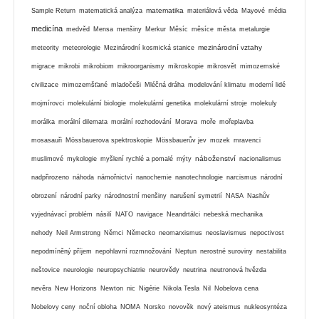
matematika
Sample Return
matematická analýza
materiálová věda
Mayové
média
medicína
medvěd
Mensa
menšiny
Merkur
Měsíc
měsíce
města
metalurgie
mezinárodní vztahy
meteority
meteorologie
Mezinárodní kosmická stanice
migrace
mikrobi
mikrobiom
mikroorganismy
mikroskopie
mikrosvět
mimozemské
civilizace
mimozemšťané
mladočeši
Mléčná dráha
modelování klimatu
moderní lidé
mojmírovci
molekulární biologie
molekulární genetika
molekulární stroje
molekuly
morálka
morální dilemata
morální rozhodování
Morava
moře
mořeplavba
mosasauři
Mössbauerova spektroskopie
Mössbauerův jev
mozek
mravenci
náboženství
muslimové
mykologie
myšlení rychlé a pomalé
mýty
nacionalismus
nadpřirozeno
náhoda
námořnictví
nanochemie
nanotechnologie
narcismus
národní
obrození
národní parky
národnostní menšiny
narušení symetrií
NASA
Nashův
vyjednávací problém
násilí
NATO
navigace
Neandrtálci
nebeská mechanika
nehody
Neil Armstrong
Němci
Německo
neomarxismus
neoslavismus
nepoctivost
nepodmíněný příjem
nepohlavní rozmnožování
Neptun
nerostné suroviny
nestabilita
neštovice
neurologie
neuropsychiatrie
neurovědy
neutrina
neutronová hvězda
nevěra
New Horizons
Newton
nic
Nigérie
Nikola Tesla
Nil
Nobelova cena
Nobelovy ceny
noční obloha
NOMA
Norsko
novověk
nový ateismus
nukleosyntéza