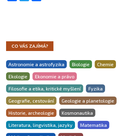
CO VÁS ZAJÍMÁ?
Astronomie a astrofyzika
Biologie
Chemie
Ekologie
Ekonomie a právo
Filosofie a etika, kritické myšlení
Fyzika
Geografie, cestování
Geologie a planetologie
Historie, archeologie
Kosmonautika
Literatura, lingvistika, jazyky
Matematika