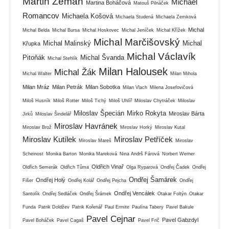
Martin Zeman
Michael
Martina Boháčová
Matouš Pilnáček
Romancov
Michaela Košová
Michaela Studená
Michaela Zemková
Michal
Michal Belda
Michal Bursa
Michal Hoskovec
Michal Jeníček
Michal Křížek
Michal Marčišovský
Michal Malinský
Michal
Křupka
Michal Václavík
Pitoňák
Michal Švanda
Michal Stehlík
Milan Halousek
Michal Žák
Michal Walter
Milan Mihola
Milan Mráz
Milan Petrák
Milan Sobotka
Milan Vlach
Milena Josefovičová
Miloš Husník
Miloš Rotter
Miloš Tichý
Miloš Uhlíř
Miloslav Chytráček
Miloslav
Miloslav Špecián
Mirko Rokyta
Miroslav Bárta
Jirků
Miloslav Šindelář
Miroslav Havránek
Miroslav Brož
Miroslav Horký
Miroslav Kutal
Miroslav Kutílek
Miroslav Petříček
Miroslav Mareš
Miroslav
Scheinost
Monika Barton
Monika Mareková
Nina Andrš Fárová
Norbert Werner
Oldřich Vinař
Oldřich Semerák
Oldřich Tůma
Olga Ryparová
Ondřej Čadek
Ondřej
Ondřej Šamárek
Ondřej Holý
Fišer
Ondřej Kolář
Ondřej Pejcha
Ondřej
Ondřej Vencálek
Santolík
Ondřej Sedláček
Ondřej Šrámek
Otakar Foltýn
Otakar
Funda
Patrik Doldžev
Patrik Kořenář
Paul Ermite
Paulína Tabery
Pavel Bakule
Pavel Cejnar
Pavel Gabzdyl
Pavel Boháček
Pavel Cagaš
Pavel Frič