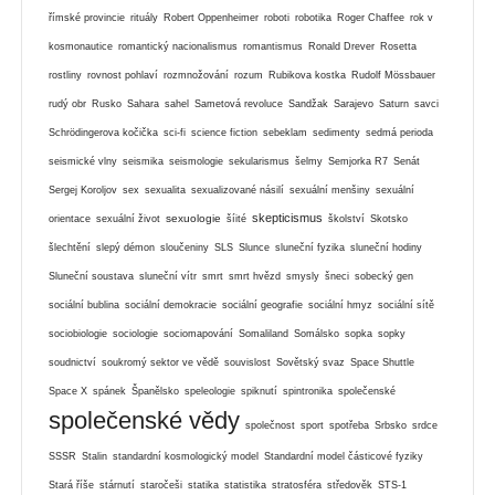
římské provincie
rituály
Robert Oppenheimer
roboti
robotika
Roger Chaffee
rok v
kosmonautice
romantický nacionalismus
romantismus
Ronald Drever
Rosetta
rostliny
rovnost pohlaví
rozmnožování
rozum
Rubikova kostka
Rudolf Mössbauer
rudý obr
Rusko
Sahara
sahel
Sametová revoluce
Sandžak
Sarajevo
Saturn
savci
Schrödingerova kočička
sci-fi
science fiction
sebeklam
sedimenty
sedmá perioda
seismické vlny
seismika
seismologie
sekularismus
šelmy
Semjorka R7
Senát
Sergej Koroljov
sex
sexualita
sexualizované násilí
sexuální menšiny
sexuální
skepticismus
sexuologie
orientace
sexuální život
šíité
školství
Skotsko
šlechtění
slepý démon
sloučeniny
SLS
Slunce
sluneční fyzika
sluneční hodiny
Sluneční soustava
sluneční vítr
smrt
smrt hvězd
smysly
šneci
sobecký gen
sociální bublina
sociální demokracie
sociální geografie
sociální hmyz
sociální sítě
sociobiologie
sociologie
sociomapování
Somaliland
Somálsko
sopka
sopky
soudnictví
soukromý sektor ve vědě
souvislost
Sovětský svaz
Space Shuttle
Space X
spánek
Španělsko
speleologie
spiknutí
spintronika
společenské
společenské vědy
společnost
sport
spotřeba
Srbsko
srdce
SSSR
Stalin
standardní kosmologický model
Standardní model částicové fyziky
Stará říše
stárnutí
staročeši
statika
statistika
stratosféra
středověk
STS-1