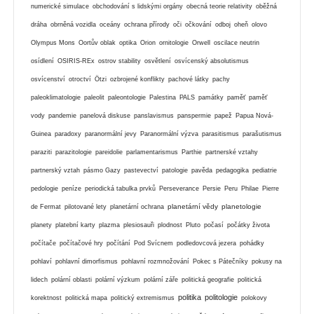
numerické simulace
obchodování s lidskými orgány
obecná teorie relativity
oběžná
dráha
obrněná vozidla
oceány
ochrana přírody
oči
očkování
odboj
oheň
olovo
Olympus Mons
Oortův oblak
optika
Orion
ornitologie
Orwell
oscilace neutrin
osídlení
OSIRIS-REx
ostrov stability
osvětlení
osvícenský absolutismus
osvícenství
otroctví
Ötzi
ozbrojené konflikty
pachové látky
pachy
paleoklimatologie
paleolit
paleontologie
Palestina
PALS
památky
paměť
paměť
vody
pandemie
panelová diskuse
panslavismus
panspermie
papež
Papua Nová-
Guinea
paradoxy
paranormální jevy
Paranormální výzva
parasitismus
parašutismus
paraziti
parazitologie
pareidolie
parlamentarismus
Parthie
partnerské vztahy
partnerský vztah
pásmo Gazy
pastevectví
patologie
pavěda
pedagogika
pediatrie
pedologie
peníze
periodická tabulka prvků
Perseverance
Persie
Peru
Philae
Pierre
planetární vědy
planetologie
de Fermat
pilotované lety
planetární ochrana
planety
platební karty
plazma
plesiosauři
plodnost
Pluto
počasí
počátky života
počítače
počítačové hry
počítání
Pod Svícnem
podledovcová jezera
pohádky
pohlaví
pohlavní dimorfismus
pohlavní rozmnožování
Pokec s Pátečníky
pokusy na
lidech
polární oblasti
polární výzkum
polární záře
politická geografie
politická
politika
politologie
korektnost
politická mapa
politický extremismus
polokovy