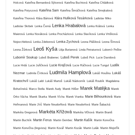
Holcová
Kateřina Bernardová Sýkorová
Kateřina Buchtová
Kateřina Chládková
Kateřina Sam
Kateřina Potyszová
Kateřina Šimáčková
Kateřina Smejkalová
Klára Hulíková Tesárková
Kateřina Thorová
Klára Bártová
Ladislav Miko
Lenka Hrabalová
Ladislav Skrbek
Lenka Černá
Lenka Králová
Lenka
Maierová
Lenka Nováková
Lenka Procházková
Lenka Slavíková
Lenka Vrtišková
Lenka Zychová
Nejezchlebová
Lenka Zdeborová
Leona Plášilová
Leona Šímová
Leoš Kyša
Leona Žůrková
Lilija Burianová
Linda Petraturová
Lubomír Peške
Lubomír Soukup
Luboš Perek
Luboš Brabenec
Luboš Pick
Lucie Davidová
Lucie Krejčová
Luděk
Lucie Hrdá
Lucie Juřičková
Lucie Ráčková
Lucie Tungul
Ludmila Hamplová
Nezmar
Lukáš
Ludmila Čírtková
Lukáš Houška
Kratochvíl
Lukáš Laibl
Lukáš Martoš
Lukáš Nádvorník
Lukáš Roubík
Magdalena
Marek Matějka
Bohutínská
Marco Stella
Marek Audy
Marek Hilšer
Marek
Marie Běhounková
Orko Vácha
Marek Skarka
Marek Vícha
Marek Vranka
Marie
Heřmanová
Marie Jírů
Marie Neudorflová
Marie Neudorfová
Marie Šabacká
Markéta Křížová
Markéta Gregorová
Markéta Vlčková
Martin Braniš
Martin Ferus
Martin Kašík
Martin Buchtík
Martin Gembec
Martin Konvička
Martin Konvička (lingvista)
Martin Kovář
Martin Kozák
Martin Lulák
Martin Mejstřík