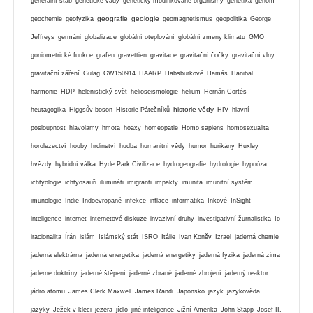
generální štáb
genetické vady
geneticky modifikované organismy
genetika
genom
geografie
geologie
geochemie
geofyzika
geomagnetismus
geopolitika
George
Jeffreys
germáni
globalizace
globální oteplování
globální zmeny klimatu
GMO
goniometrické funkce
grafen
gravettien
gravitace
gravitační čočky
gravitační vlny
gravitační záření
Gulag
GW150914
HAARP
Habsburkové
Hamás
Hanibal
harmonie
HDP
helenistický svět
helioseismologie
helium
Hernán Cortés
historie vědy
heutagogika
Higgsův boson
Historie Pátečníků
HIV
hlavní
posloupnost
hlavolamy
hmota
hoaxy
homeopatie
Homo sapiens
homosexualita
horolezectví
houby
hrdinství
hudba
humanitní vědy
humor
hurikány
Huxley
hvězdy
hybridní válka
Hyde Park Civilizace
hydrogeografie
hydrologie
hypnóza
ichtyologie
ichtyosauři
ilumináti
imigranti
impakty
imunita
imunitní systém
imunologie
Indie
Indoevropané
infekce
inflace
informatika
Inkové
InSight
inteligence
internet
internetové diskuze
invazivní druhy
investigativní žurnalistika
Io
iracionalita
Írán
islám
Islámský stát
ISRO
Itálie
Ivan Koněv
Izrael
jaderná chemie
jaderná elektrárna
jaderná energetika
jaderná energetiky
jaderná fyzika
jaderná zima
jaderné doktríny
jaderné štěpení
jaderné zbraně
jaderné zbrojení
jaderný reaktor
jádro atomu
James Clerk Maxwell
James Randi
Japonsko
jazyk
jazykověda
jazyky
Ježek v kleci
jezera
jídlo
jiné inteligence
Jižní Amerika
John Stapp
Josef II.