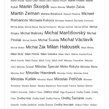
Martin Profant
Martin
Martin Novák
Martin Odler
Martin Oliva
Martin Přeček
Martin Škorpík
Martin Žáček
Rybář
Martin Wihoda
Martin Zeman
Michael
Martina Boháčová
Matouš Pilnáček
Romancov
Michaela Košová
Michaela Studená
Michaela Zemková
Michal
Michal Belda
Michal Bursa
Michal Hoskovec
Michal Jeníček
Michal Křížek
Michal Marčišovský
Michal Malinský
Michal
Křupka
Michal Václavík
Pitoňák
Michal Švanda
Michal Stehlík
Milan Halousek
Michal Žák
Michal Walter
Milan Mihola
Milan Mráz
Milan Petrák
Milan Sobotka
Milan Vlach
Milena Josefovičová
Miloš Husník
Miloš Rotter
Miloš Tichý
Miloš Uhlíř
Miloslav Chytráček
Miloslav
Miloslav Špecián
Mirko Rokyta
Miroslav Bárta
Jirků
Miloslav Šindelář
Miroslav Havránek
Miroslav Brož
Miroslav Horký
Miroslav Kutal
Miroslav Kutílek
Miroslav Petříček
Miroslav Mareš
Miroslav
Scheinost
Monika Barton
Monika Mareková
Nina Andrš Fárová
Norbert Werner
Oldřich Vinař
Oldřich Semerák
Oldřich Tůma
Olga Ryparová
Ondřej Čadek
Ondřej
Ondřej Šamárek
Ondřej Holý
Fišer
Ondřej Kolář
Ondřej Pejcha
Ondřej
Ondřej Vencálek
Santolík
Ondřej Sedláček
Ondřej Šrámek
Otakar Foltýn
Otakar