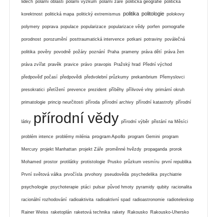
lidech
polární oblasti
polární výzkum
polární záře
politická geografie
politická
politika
politologie
korektnost
politická mapa
politický extremismus
polokovy
polymery
poprava
populace
popularizace
popularizace vědy
porfen
pornografie
porodnost
porozumění
posttraumatická intervence
potkani
potraviny
poválečná
politika
pověry
povodně
požáry
poznání
Praha
prameny
práva dětí
práva žen
práva zvířat
pravěk
pravice
právo
pravopis
Pražský hrad
Přední východ
předpověď počasí
předpovědi
předvolební průzkumy
prekambrium
Přemyslovci
presokratici
přetížení
prevence
prezident
příběhy
přílivové vlny
primární okruh
primatologie
princip neurčitosti
příroda
přírodní archivy
přírodní katastrofy
přírodní
přírodní vědy
látky
přírodní výběr
přistání na Měsíci
program Apollo
problém intence
problémy milénia
program Gemini
program
Mercury
projekt Manhattan
projekt Záře
proměnné hvězdy
propaganda
prorok
Mohamed
prostor
protilátky
protistologie
Prusko
průzkum vesmíru
první republika
První světová válka
prvočísla
prvohory
pseudověda
psychedelika
psychiatrie
psychologie
psychoterapie
ptáci
pulsar
původ hmoty
pyramidy
qubity
racionalita
racionální rozhodování
radioaktivita
radioaktivní spad
radioastronomie
radioteleskop
Rainer Weiss
raketoplán
raketová technika
rakety
Rakousko
Rakousko-Uhersko