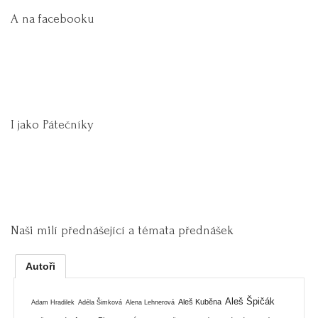
A na facebooku
I jako Pátečníky
Naši milí přednášející a témata přednášek
Autoři
Aleš Špičák
Aleš Kuběna
Adam Hradilek
Adéla Šimková
Alena Lehnerová