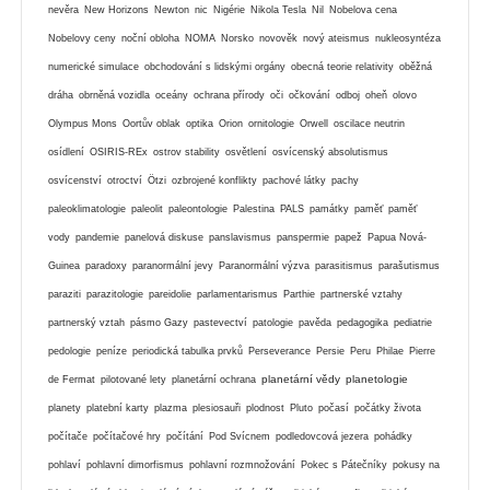
nevěra
New Horizons
Newton
nic
Nigérie
Nikola Tesla
Nil
Nobelova cena
Nobelovy ceny
noční obloha
NOMA
Norsko
novověk
nový ateismus
nukleosyntéza
numerické simulace
obchodování s lidskými orgány
obecná teorie relativity
oběžná
dráha
obrněná vozidla
oceány
ochrana přírody
oči
očkování
odboj
oheň
olovo
Olympus Mons
Oortův oblak
optika
Orion
ornitologie
Orwell
oscilace neutrin
osídlení
OSIRIS-REx
ostrov stability
osvětlení
osvícenský absolutismus
osvícenství
otroctví
Ötzi
ozbrojené konflikty
pachové látky
pachy
paleoklimatologie
paleolit
paleontologie
Palestina
PALS
památky
paměť
paměť
vody
pandemie
panelová diskuse
panslavismus
panspermie
papež
Papua Nová-
Guinea
paradoxy
paranormální jevy
Paranormální výzva
parasitismus
parašutismus
paraziti
parazitologie
pareidolie
parlamentarismus
Parthie
partnerské vztahy
partnerský vztah
pásmo Gazy
pastevectví
patologie
pavěda
pedagogika
pediatrie
pedologie
peníze
periodická tabulka prvků
Perseverance
Persie
Peru
Philae
Pierre
planetární vědy
planetologie
de Fermat
pilotované lety
planetární ochrana
planety
platební karty
plazma
plesiosauři
plodnost
Pluto
počasí
počátky života
počítače
počítačové hry
počítání
Pod Svícnem
podledovcová jezera
pohádky
pohlaví
pohlavní dimorfismus
pohlavní rozmnožování
Pokec s Pátečníky
pokusy na