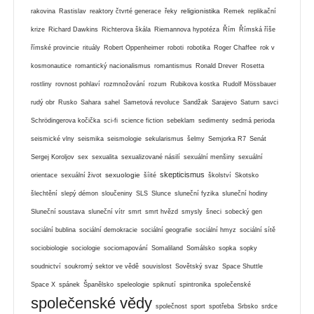
religionistika
rakovina
Rastislav
reaktory čtvrté generace
řeky
Remek
replikační
krize
Richard Dawkins
Richterova škála
Riemannova hypotéza
Řím
Římská říše
římské provincie
rituály
Robert Oppenheimer
roboti
robotika
Roger Chaffee
rok v
kosmonautice
romantický nacionalismus
romantismus
Ronald Drever
Rosetta
rostliny
rovnost pohlaví
rozmnožování
rozum
Rubikova kostka
Rudolf Mössbauer
rudý obr
Rusko
Sahara
sahel
Sametová revoluce
Sandžak
Sarajevo
Saturn
savci
Schrödingerova kočička
sci-fi
science fiction
sebeklam
sedimenty
sedmá perioda
seismické vlny
seismika
seismologie
sekularismus
šelmy
Semjorka R7
Senát
Sergej Koroljov
sex
sexualita
sexualizované násilí
sexuální menšiny
sexuální
skepticismus
sexuologie
orientace
sexuální život
šíité
školství
Skotsko
šlechtění
slepý démon
sloučeniny
SLS
Slunce
sluneční fyzika
sluneční hodiny
Sluneční soustava
sluneční vítr
smrt
smrt hvězd
smysly
šneci
sobecký gen
sociální bublina
sociální demokracie
sociální geografie
sociální hmyz
sociální sítě
sociobiologie
sociologie
sociomapování
Somaliland
Somálsko
sopka
sopky
soudnictví
soukromý sektor ve vědě
souvislost
Sovětský svaz
Space Shuttle
Space X
spánek
Španělsko
speleologie
spiknutí
spintronika
společenské
společenské vědy
společnost
sport
spotřeba
Srbsko
srdce