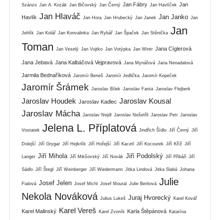
Jan Fábry
Jan
Szánzo
Jan A. Kozák
Jan Bičovský
Jan Černý
Jan Havlíček
Jan Hlaváč
Jan Janko
Havlík
Jan Hora
Jan Hrubecký
Jan Janek
Jan
Jan
Jehlík
Jan Kolář
Jan Konvalinka
Jan Rybář
Jan Špaček
Jan Stěnička
Toman
Jana Cíglerová
Jan Veselý
Jan Vojtko
Jan Votýpka
Jan Wintr
Jana Jebavá
Jana Kalbáčová Vejpravová
Jana Mynářová
Jana Nenadalová
Jarmila Bednaříková
Jaromír Beneš
Jaromír Jedlička
Jaromír Kopeček
Jaromír Šrámek
Jaroslav Bílek
Jaroslav Fanta
Jaroslav Flejberk
Jaroslav Houdek
Jaroslav Kousal
Jaroslav Kadlec
Jaroslav Mácha
Jaroslav Nejdl
Jaroslav Nešetřil
Jaroslav Petr
Jaroslav
Jelena L. Příplatová
Vostatek
Jindřich Šídlo
Jiří Černý
Jiří
Dolejší
Jiří Grygar
Jiří Hejkrlík
Jiří Hořejší
Jiří Kacetl
Jiří Kocourek
Jiří Kříž
Jiří
Jiří Mihola
Jiří Podolský
Langer
Jiří Mikšovský
Jiří Novák
Jiří Přibáň
Jiří
Sádlo
Jiří Štegl
Jiří Weinberger
Jiří Wiedermann
Jitka Lindová
Jitka Slabá
Johana
Julie
Josef Jelen
Fialová
Josef Michl
Josef Moural
Julie Beritová
Nekola Nováková
Juraj Hvorecký
Julius Lukeš
Karel Kovář
Karel Vereš
Karel Malinský
Karla Štěpánová
Karel Zvoník
Katarína