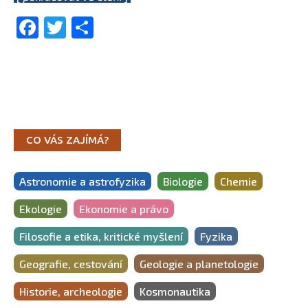
Facebook
Twitter
Share
CO VÁS ZAJÍMÁ?
Astronomie a astrofyzika
Biologie
Chemie
Ekologie
Ekonomie a právo
Filosofie a etika, kritické myšlení
Fyzika
Geografie, cestování
Geologie a planetologie
Historie, archeologie
Kosmonautika