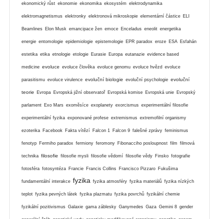
ekonomický růst
ekonomie
ekonomika
ekosystém
elektrodynamika
elektromagnetismus
elektronky
elektronová mikroskopie
elementární částice
ELI
Beamlines
Elon Musk
emancipace žen
emoce
Enceladus
eneolit
energetika
energie
entomologie
epidemiologie
epistemologie
EPR paradox
eroze
ESA
Esfahán
estetika
etika
etnologie
etologie
Eurasie
Europa
eutanazie
evidence based
evoluce
medicine
evoluce člověka
evoluce genomu
evoluce hvězd
evoluce
evoluční biologie
evoluční
parasitismu
evoluce virulence
evoluční psychologie
teorie
Evropa
Evropská jižní observatoř
Evropská komise
Evropská unie
Evropský
parlament
Exo Mars
exoměsíce
exoplanety
exorcismus
experimentální filosofie
experimentální fyzika
exponované profese
extremismus
extremofilní organismy
ezoterika
Facebook
Fakta vítězí
Falcon 1
Falcon 9
falešné zprávy
feminismus
fenotyp
Fermiho paradox
fermiony
feromony
Fibonacciho posloupnost
film
filmová
filosofie
technika
filosofie mysli
filosofie vědomí
filosofie vědy
Finsko
fotografie
fotosféra
fotosyntéza
Francie
Francis Collins
Francisco Pizzaro
Fukušima
fyzika
fundamentální interakce
fyzika atmosféry
fyzika materiálů
fyzika nízkých
teplot
fyzika pevných látek
fyzika plazmatu
fyzika povrchů
fyzikální chemie
fyzikální pozitivismus
Galaxie
gama záblesky
Ganymedes
Gaza
Gemini 8
gender