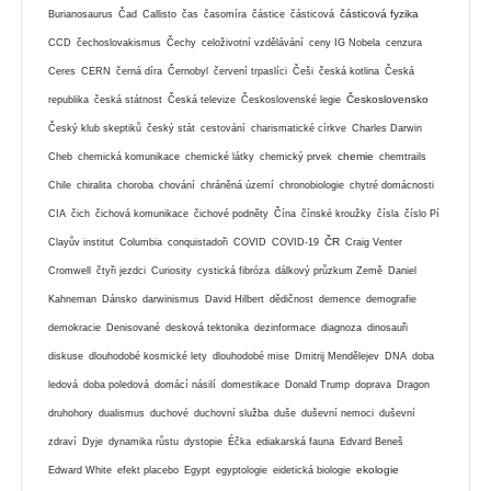
částicová fyzika
Burianosaurus
Čad
Callisto
čas
časomíra
částice
částicová
CCD
čechoslovakismus
Čechy
celoživotní vzdělávání
ceny IG Nobela
cenzura
Ceres
CERN
černá díra
Černobyl
červení trpaslíci
Češi
česká kotlina
Česká
Československo
republika
česká státnost
Česká televize
Československé legie
Český klub skeptiků
český stát
cestování
charismatické církve
Charles Darwin
chemie
Cheb
chemická komunikace
chemické látky
chemický prvek
chemtrails
Chile
chiralita
choroba
chování
chráněná území
chronobiologie
chytré domácnosti
CIA
čich
čichová komunikace
čichové podněty
Čína
čínské kroužky
čísla
číslo Pí
ČR
Clayův institut
Columbia
conquistadoři
COVID
COVID-19
Craig Venter
Cromwell
čtyři jezdci
Curiosity
cystická fibróza
dálkový průzkum Země
Daniel
Kahneman
Dánsko
darwinismus
David Hilbert
dědičnost
demence
demografie
demokracie
Denisované
desková tektonika
dezinformace
diagnoza
dinosauři
diskuse
dlouhodobé kosmické lety
dlouhodobé mise
Dmitrij Mendělejev
DNA
doba
ledová
doba poledová
domácí násilí
domestikace
Donald Trump
doprava
Dragon
druhohory
dualismus
duchové
duchovní služba
duše
duševní nemoci
duševní
zdraví
Dyje
dynamika růstu
dystopie
Éčka
ediakarská fauna
Edvard Beneš
ekologie
Edward White
efekt placebo
Egypt
egyptologie
eidetická biologie