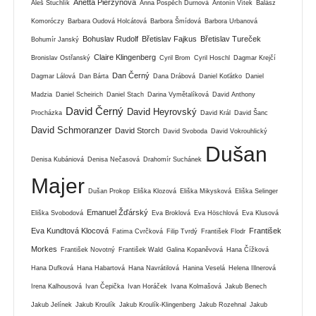
Anetta Pierzynová
Aleš Stuchlík
Anna Pospěch Durnová
Antonín Vítek
Balász
Komoróczy
Barbara Oudová Holcátová
Barbora Šmídová
Barbora Urbanová
Bohuslav Rudolf
Břetislav Fajkus
Břetislav Tureček
Bohumír Janský
Claire Klingenberg
Bronislav Ostřanský
Cyril Brom
Cyril Hoschl
Dagmar Krejčí
Dan Černý
Dagmar Lálová
Dan Bárta
Dana Drábová
Daniel Koťátko
Daniel
Madzia
Daniel Scheirich
Daniel Stach
Darina Vymětalíková
David Anthony
David Černý
David Heyrovský
Procházka
David Král
David Šanc
David Schmoranzer
David Storch
David Svoboda
David Vokrouhlický
Dušan
Denisa Kubániová
Denisa Nečasová
Drahomír Suchánek
Majer
Dušan Prokop
Eliška Klozová
Eliška Mikysková
Eliška Selinger
Emanuel Žďárský
Eliška Svobodová
Eva Broklová
Eva Höschlová
Eva Klusová
Eva Kundtová Klocová
František
Fatima Cvrčková
Filip Tvrdý
František Flodr
Morkes
František Novotný
František Wald
Galina Kopaněvová
Hana Čížková
Hana Dufková
Hana Habartová
Hana Navrátilová
Hanina Veselá
Helena Illnerová
Irena Kalhousová
Ivan Čepička
Ivan Horáček
Ivana Kolmašová
Jakub Benech
Jakub Jelínek
Jakub Kroulík
Jakub Kroulík-Klingenberg
Jakub Rozehnal
Jakub