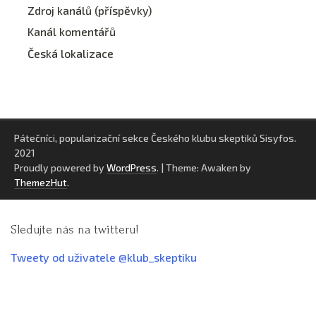
Zdroj kanálů (příspěvky)
Kanál komentářů
Česká lokalizace
Pátečníci, popularizační sekce Českého klubu skeptiků Sisyfos.
2021
Proudly powered by
WordPress
.
|
Theme: Awaken by
ThemezHut
.
Sledujte nás na twitteru!
Tweety od uživatele @klub_skeptiku