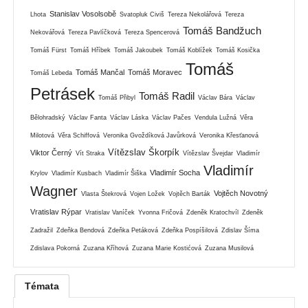
Stanislav Vosolsobě
Lhota
Svatopluk Civiš
Tereza Nekolářová
Tereza
Tomáš Bandžuch
Nekovářová
Tereza Pavlíčková
Tereza Spencerová
Tomáš Fürst
Tomáš Hříbek
Tomáš Jakoubek
Tomáš Koblížek
Tomáš Kosička
Tomáš
Tomáš Mančal
Tomáš Moravec
Tomáš Lebeda
Petrásek
Tomáš Radil
Tomáš Přibyl
Václav Bára
Václav
Bělohradský
Václav Fanta
Václav Láska
Václav Pačes
Vendula Lužná
Věra
Milotová
Věra Schiffová
Veronika Gvoždíková Javůrková
Veronika Křesťanová
Vítězslav Škorpík
Viktor Černý
Vít Straka
Vítězslav Švejdar
Vladimír
Vladimír
Vladimír Socha
Krylov
Vladimír Kusbach
Vladimír Šiška
Wagner
Vojtěch Novotný
Vlasta Štekrová
Vojen Ložek
Vojtěch Barták
Vratislav Rýpar
Vratislav Vaníček
Yvonna Fričová
Zdeněk Kratochvíl
Zdeněk
Zadražil
Zdeňka Bendová
Zdeňka Petáková
Zdeňka Pospíšilová
Zdislav Šíma
Zdislava Pokorná
Zuzana Kříhová
Zuzana Marie Kostićová
Zuzana Musilová
Témata