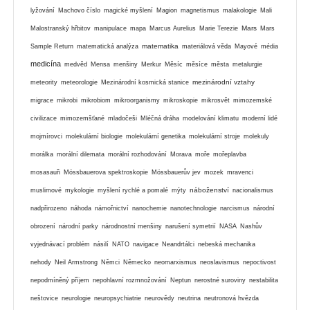
lyžování
Machovo číslo
magické myšlení
Magion
magnetismus
malakologie
Mali
Mars
Malostranský hřbitov
manipulace
mapa
Marcus Aurelius
Marie Terezie
Mars
matematika
Sample Return
matematická analýza
materiálová věda
Mayové
média
medicína
medvěd
Mensa
menšiny
Merkur
Měsíc
měsíce
města
metalurgie
mezinárodní vztahy
meteority
meteorologie
Mezinárodní kosmická stanice
migrace
mikrobi
mikrobiom
mikroorganismy
mikroskopie
mikrosvět
mimozemské
civilizace
mimozemšťané
mladočeši
Mléčná dráha
modelování klimatu
moderní lidé
mojmírovci
molekulární biologie
molekulární genetika
molekulární stroje
molekuly
morálka
morální dilemata
morální rozhodování
Morava
moře
mořeplavba
mosasauři
Mössbauerova spektroskopie
Mössbauerův jev
mozek
mravenci
náboženství
muslimové
mykologie
myšlení rychlé a pomalé
mýty
nacionalismus
nadpřirozeno
náhoda
námořnictví
nanochemie
nanotechnologie
narcismus
národní
obrození
národní parky
národnostní menšiny
narušení symetrií
NASA
Nashův
vyjednávací problém
násilí
NATO
navigace
Neandrtálci
nebeská mechanika
nehody
Neil Armstrong
Němci
Německo
neomarxismus
neoslavismus
nepoctivost
nepodmíněný příjem
nepohlavní rozmnožování
Neptun
nerostné suroviny
nestabilita
neštovice
neurologie
neuropsychiatrie
neurovědy
neutrina
neutronová hvězda