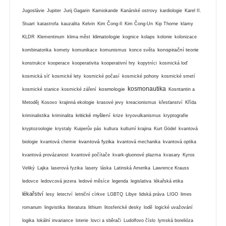
Jugoslávie
Jupiter
Jurij Gagarin
Kamiokande
Kanárské ostrovy
kardiologie
Karel II.
Stuart
katastrofa
kauzalita
Kelvin
Kim Čong-Il
Kim Čong-Un
Kip Thorne
klamy
klimatologie
KLDR
Klementinum
klima měst
kognice
kolaps
kolonie
kolonizace
konspirační teorie
kombinatorika
komety
komunikace
komunismus
konce světa
konstrukce
kooperace
kooperativita
kooperativní hry
kopytníci
kosmická loď
kosmická síť
kosmické lety
kosmické počasí
kosmické pohony
kosmické smetí
kosmonautika
kosmologie
kosmické stanice
kosmické záření
Kosntantin a
Metoděj
Kosovo
krajinná ekologie
krasové jevy
kreacionismus
křesťanství
Křída
kritické myšlení
kriminalistika
kriminalita
krize
kryovulkanismus
kryptografie
kryptozoologie
krystaly
Kuiperův pás
kultura
kulturní krajina
Kurt Gödel
kvantová
kvantová fyzika
biologie
kvantová chemie
kvantová mechanika
kvantová optika
kvantová provázanost
kvantové počítače
kvark-gluonové plazma
kvasary
Kyros
Veliký
Lajka
laserová fyzika
lasery
láska
Latinská Amerika
Lawrence Krauss
ledovce
ledovcová jezera
ledové měsíce
legenda
legislativa
lékařská etika
lékařství
lesy
letectví
letniční církve
LGBTQ
Libye
lidská práva
LIGO
limes
romanum
lingvistika
literatura
lithium
litosferické desky
lodě
logické uvažování
logika
lokální invariance
loterie
lovci a sběrači
Ludolfovo číslo
lymská borelióza