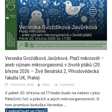
Veronika Gvoždíková Javůrková: Ptačí mikrosvět –
aneb význam mikroorganismů v životě ptáků (20.
března 2026 – Živě Benátská 2, Přírodovědecká
fakulta UK, Praha)
16 března, 2026
Vítek
Comment
V pátek 20. března od 17 hodin bude na našem cyklu
Pátečníci řeč o ptácích a jejich mikroorganismech. O
tom promluví bioložka Veronika
...
[
pokračovat ve čtení
]