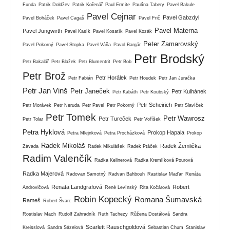
Funda
Patrik Doldžev
Patrik Kořenář
Paul Ermite
Paulína Tabery
Pavel Bakule
Pavel Cejnar
Pavel Gabzdyl
Pavel Boháček
Pavel Cagaš
Pavel Frič
Pavel Materna
Pavel Jungwirth
Pavel Kasík
Pavel Kosatík
Pavel Kozák
Peter Zamarovský
Pavel Pokorný
Pavel Stopka
Pavel Váňa
Pavol Bargár
Petr Brodský
Petr Bakalář
Petr Blažek
Petr Blumentrit
Petr Bob
Petr Brož
Petr Horálek
Petr Fabián
Petr Houdek
Petr Jan Juračka
Petr Jan Vinš
Petr Janeček
Petr Kulhánek
Petr Kabáth
Petr Koubský
Petr Scheirich
Petr Morávek
Petr Neruda
Petr Pavel
Petr Pokorný
Petr Slavíček
Petr Tomek
Petr Wawrosz
Petr Tureček
Petr Tolar
Petr Voříšek
Petra Hyklová
Prokop Hapala
Petra Mlejnková
Petra Procházková
Prokop
Radek Mikoláš
Radek Žemlička
Závada
Radek Mikulášek
Radek Ptáček
Radim Valenčík
Radka Kellnerová
Radka Kremlíková Pourová
Radka Majerová
Radovan Samotný
Radvan Bahbouh
Rastislav Maďar
Renáta
Renata Landgrafová
Robert
Androvičová
René Levínský
Rita Kočárová
Robin Kopecký
Romana Šumavská
Rameš
Robert Švarc
Rostislav Mach
Rudolf Zahradník
Ruth Tachezy
Růžena Dostálová
Sandra
Scarlett Rauschgoldová
Kreisslová
Sandra Sázelová
Sebastian Chum
Stanislav