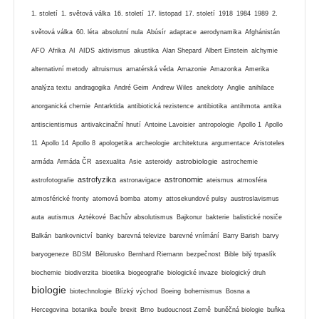
1. století
1. světová válka
16. století
17. listopad
17. století
1918
1984
1989
2.
světová válka
60. léta
absolutní nula
Abúsír
adaptace
aerodynamika
Afghánistán
AFO
Afrika
AI
AIDS
aktivismus
akustika
Alan Shepard
Albert Einstein
alchymie
alternativní metody
altruismus
amatérská věda
Amazonie
Amazonka
Amerika
analýza textu
andragogika
André Geim
Andrew Wiles
anekdoty
Anglie
anihilace
anorganická chemie
Antarktida
antibiotická rezistence
antibiotika
antihmota
antika
antiscientismus
antivakcinační hnutí
Antoine Lavoisier
antropologie
Apollo 1
Apollo
11
Apollo 14
Apollo 8
apologetika
archeologie
architektura
argumentace
Aristoteles
astrobiologie
armáda
Armáda ČR
asexualita
Asie
asteroidy
astrochemie
astrofyzika
astronomie
astrofotografie
astronavigace
ateismus
atmosféra
atmosférické fronty
atomová bomba
atomy
attosekundové pulsy
austroslavismus
auta
autismus
Aztékové
Bachův absolutismus
Bajkonur
bakterie
balistické nosiče
Balkán
bankovnictví
banky
barevná televize
barevné vnímání
Barry Barish
barvy
baryogeneze
BDSM
Bělorusko
Bernhard Riemann
bezpečnost
Bible
bilý trpaslík
biochemie
biodiverzita
bioetika
biogeografie
biologické invaze
biologický druh
biologie
biotechnologie
Blízký východ
Boeing
bohemismus
Bosna a
Hercegovina
botanika
bouře
brexit
Brno
budoucnost Země
buněčná biologie
buňka