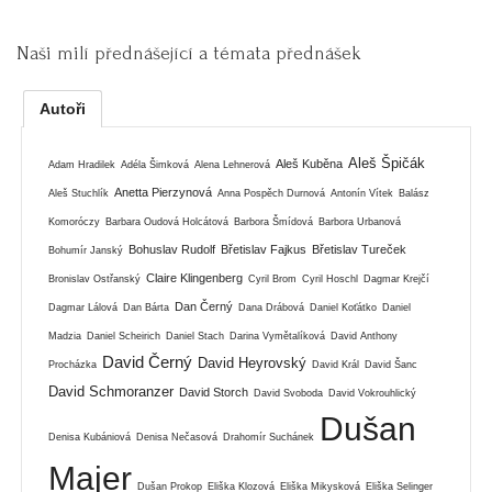
Naši milí přednášející a témata přednášek
Autoři
Aleš Špičák
Aleš Kuběna
Adam Hradilek
Adéla Šimková
Alena Lehnerová
Anetta Pierzynová
Aleš Stuchlík
Anna Pospěch Durnová
Antonín Vítek
Balász
Komoróczy
Barbara Oudová Holcátová
Barbora Šmídová
Barbora Urbanová
Bohuslav Rudolf
Břetislav Fajkus
Břetislav Tureček
Bohumír Janský
Claire Klingenberg
Bronislav Ostřanský
Cyril Brom
Cyril Hoschl
Dagmar Krejčí
Dan Černý
Dagmar Lálová
Dan Bárta
Dana Drábová
Daniel Koťátko
Daniel
Madzia
Daniel Scheirich
Daniel Stach
Darina Vymětalíková
David Anthony
David Černý
David Heyrovský
Procházka
David Král
David Šanc
David Schmoranzer
David Storch
David Svoboda
David Vokrouhlický
Dušan
Denisa Kubániová
Denisa Nečasová
Drahomír Suchánek
Majer
Dušan Prokop
Eliška Klozová
Eliška Mikysková
Eliška Selinger