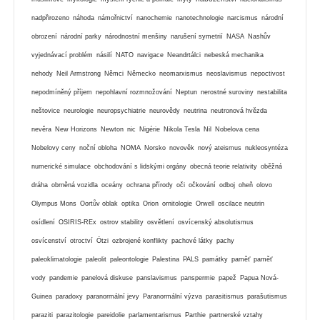
nadpřirozeno
náhoda
námořnictví
nanochemie
nanotechnologie
narcismus
národní
obrození
národní parky
národnostní menšiny
narušení symetrií
NASA
Nashův
vyjednávací problém
násilí
NATO
navigace
Neandrtálci
nebeská mechanika
nehody
Neil Armstrong
Němci
Německo
neomarxismus
neoslavismus
nepoctivost
nepodmíněný příjem
nepohlavní rozmnožování
Neptun
nerostné suroviny
nestabilita
neštovice
neurologie
neuropsychiatrie
neurovědy
neutrina
neutronová hvězda
nevěra
New Horizons
Newton
nic
Nigérie
Nikola Tesla
Nil
Nobelova cena
Nobelovy ceny
noční obloha
NOMA
Norsko
novověk
nový ateismus
nukleosyntéza
numerické simulace
obchodování s lidskými orgány
obecná teorie relativity
oběžná
dráha
obrněná vozidla
oceány
ochrana přírody
oči
očkování
odboj
oheň
olovo
Olympus Mons
Oortův oblak
optika
Orion
ornitologie
Orwell
oscilace neutrin
osídlení
OSIRIS-REx
ostrov stability
osvětlení
osvícenský absolutismus
osvícenství
otroctví
Ötzi
ozbrojené konflikty
pachové látky
pachy
paleoklimatologie
paleolit
paleontologie
Palestina
PALS
památky
paměť
paměť
vody
pandemie
panelová diskuse
panslavismus
panspermie
papež
Papua Nová-
Guinea
paradoxy
paranormální jevy
Paranormální výzva
parasitismus
parašutismus
paraziti
parazitologie
pareidolie
parlamentarismus
Parthie
partnerské vztahy