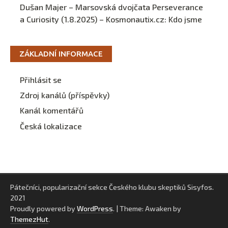
Dušan Majer – Marsovská dvojčata Perseverance
a Curiosity (1.8.2025) – Kosmonautix.cz
:
Kdo jsme
ZÁKLADNÍ INFORMACE
Přihlásit se
Zdroj kanálů (příspěvky)
Kanál komentářů
Česká lokalizace
Pátečníci, popularizační sekce Českého klubu skeptiků Sisyfos.
2021
Proudly powered by
WordPress
.
|
Theme: Awaken by
ThemezHut
.