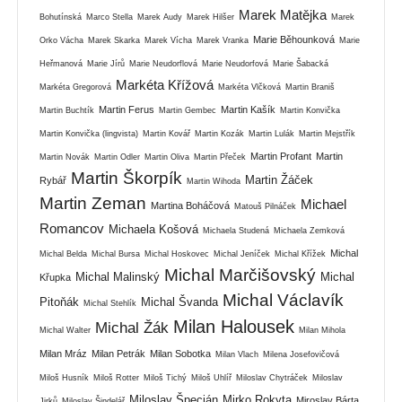
Marek Matějka
Bohutínská
Marco Stella
Marek Audy
Marek Hilšer
Marek
Marie Běhounková
Orko Vácha
Marek Skarka
Marek Vícha
Marek Vranka
Marie
Heřmanová
Marie Jírů
Marie Neudorflová
Marie Neudorfová
Marie Šabacká
Markéta Křížová
Markéta Gregorová
Markéta Vlčková
Martin Braniš
Martin Ferus
Martin Kašík
Martin Buchtík
Martin Gembec
Martin Konvička
Martin Konvička (lingvista)
Martin Kovář
Martin Kozák
Martin Lulák
Martin Mejstřík
Martin Profant
Martin
Martin Novák
Martin Odler
Martin Oliva
Martin Přeček
Martin Škorpík
Martin Žáček
Rybář
Martin Wihoda
Martin Zeman
Michael
Martina Boháčová
Matouš Pilnáček
Romancov
Michaela Košová
Michaela Studená
Michaela Zemková
Michal
Michal Belda
Michal Bursa
Michal Hoskovec
Michal Jeníček
Michal Křížek
Michal Marčišovský
Michal Malinský
Michal
Křupka
Michal Václavík
Pitoňák
Michal Švanda
Michal Stehlík
Milan Halousek
Michal Žák
Michal Walter
Milan Mihola
Milan Mráz
Milan Petrák
Milan Sobotka
Milan Vlach
Milena Josefovičová
Miloš Husník
Miloš Rotter
Miloš Tichý
Miloš Uhlíř
Miloslav Chytráček
Miloslav
Miloslav Špecián
Mirko Rokyta
Miroslav Bárta
Jirků
Miloslav Šindelář