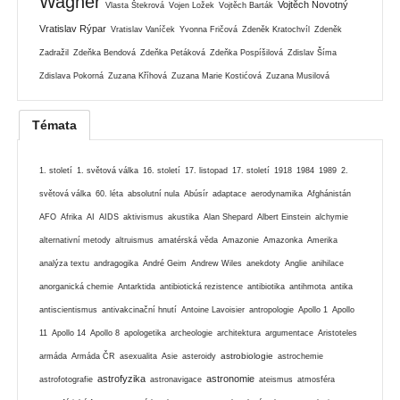
Wagner
Vojtěch Novotný
Vlasta Štekrová
Vojen Ložek
Vojtěch Barták
Vratislav Rýpar
Vratislav Vaníček
Yvonna Fričová
Zdeněk Kratochvíl
Zdeněk
Zadražil
Zdeňka Bendová
Zdeňka Petáková
Zdeňka Pospíšilová
Zdislav Šíma
Zdislava Pokorná
Zuzana Kříhová
Zuzana Marie Kostićová
Zuzana Musilová
Témata
1. století
1. světová válka
16. století
17. listopad
17. století
1918
1984
1989
2.
světová válka
60. léta
absolutní nula
Abúsír
adaptace
aerodynamika
Afghánistán
AFO
Afrika
AI
AIDS
aktivismus
akustika
Alan Shepard
Albert Einstein
alchymie
alternativní metody
altruismus
amatérská věda
Amazonie
Amazonka
Amerika
analýza textu
andragogika
André Geim
Andrew Wiles
anekdoty
Anglie
anihilace
anorganická chemie
Antarktida
antibiotická rezistence
antibiotika
antihmota
antika
antiscientismus
antivakcinační hnutí
Antoine Lavoisier
antropologie
Apollo 1
Apollo
11
Apollo 14
Apollo 8
apologetika
archeologie
architektura
argumentace
Aristoteles
astrobiologie
armáda
Armáda ČR
asexualita
Asie
asteroidy
astrochemie
astrofyzika
astronomie
astrofotografie
astronavigace
ateismus
atmosféra