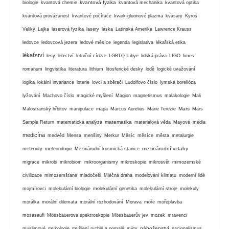
kvantová fyzika
biologie
kvantová chemie
kvantová mechanika
kvantová optika
kvantová provázanost
kvantové počítače
kvark-gluonové plazma
kvasary
Kyros
Veliký
Lajka
laserová fyzika
lasery
láska
Latinská Amerika
Lawrence Krauss
ledovce
ledovcová jezera
ledové měsíce
legenda
legislativa
lékařská etika
lékařství
lesy
letectví
letniční církve
LGBTQ
Libye
lidská práva
LIGO
limes
romanum
lingvistika
literatura
lithium
litosferické desky
lodě
logické uvažování
logika
lokální invariance
loterie
lovci a sběrači
Ludolfovo číslo
lymská borelióza
lyžování
Machovo číslo
magické myšlení
Magion
magnetismus
malakologie
Mali
Mars
Malostranský hřbitov
manipulace
mapa
Marcus Aurelius
Marie Terezie
Mars
matematika
Sample Return
matematická analýza
materiálová věda
Mayové
média
medicína
medvěd
Mensa
menšiny
Merkur
Měsíc
měsíce
města
metalurgie
mezinárodní vztahy
meteority
meteorologie
Mezinárodní kosmická stanice
migrace
mikrobi
mikrobiom
mikroorganismy
mikroskopie
mikrosvět
mimozemské
civilizace
mimozemšťané
mladočeši
Mléčná dráha
modelování klimatu
moderní lidé
mojmírovci
molekulární biologie
molekulární genetika
molekulární stroje
molekuly
morálka
morální dilemata
morální rozhodování
Morava
moře
mořeplavba
mosasauři
Mössbauerova spektroskopie
Mössbauerův jev
mozek
mravenci
náboženství
muslimové
mykologie
myšlení rychlé a pomalé
mýty
nacionalismus