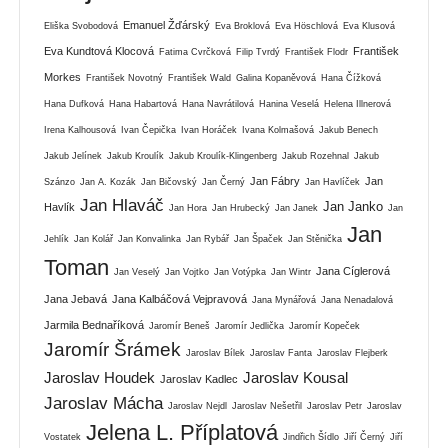
Emanuel Žďárský
Eliška Svobodová
Eva Broklová
Eva Höschlová
Eva Klusová
Eva Kundtová Klocová
František
Fatima Cvrčková
Filip Tvrdý
František Flodr
Morkes
František Novotný
František Wald
Galina Kopaněvová
Hana Čížková
Hana Dufková
Hana Habartová
Hana Navrátilová
Hanina Veselá
Helena Illnerová
Irena Kalhousová
Ivan Čepička
Ivan Horáček
Ivana Kolmašová
Jakub Benech
Jakub Jelínek
Jakub Kroulík
Jakub Kroulík-Klingenberg
Jakub Rozehnal
Jakub
Jan Fábry
Jan
Szánzo
Jan A. Kozák
Jan Bičovský
Jan Černý
Jan Havlíček
Jan Hlaváč
Jan Janko
Havlík
Jan Hora
Jan Hrubecký
Jan Janek
Jan
Jan
Jehlík
Jan Kolář
Jan Konvalinka
Jan Rybář
Jan Špaček
Jan Stěnička
Toman
Jana Cíglerová
Jan Veselý
Jan Vojtko
Jan Votýpka
Jan Wintr
Jana Jebavá
Jana Kalbáčová Vejpravová
Jana Mynářová
Jana Nenadalová
Jarmila Bednaříková
Jaromír Beneš
Jaromír Jedlička
Jaromír Kopeček
Jaromír Šrámek
Jaroslav Bílek
Jaroslav Fanta
Jaroslav Flejberk
Jaroslav Houdek
Jaroslav Kousal
Jaroslav Kadlec
Jaroslav Mácha
Jaroslav Nejdl
Jaroslav Nešetřil
Jaroslav Petr
Jaroslav
Jelena L. Příplatová
Vostatek
Jindřich Šídlo
Jiří Černý
Jiří