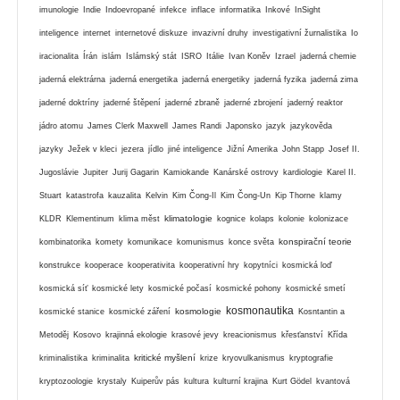
imunologie
Indie
Indoevropané
infekce
inflace
informatika
Inkové
InSight
inteligence
internet
internetové diskuze
invazivní druhy
investigativní žurnalistika
Io
iracionalita
Írán
islám
Islámský stát
ISRO
Itálie
Ivan Koněv
Izrael
jaderná chemie
jaderná elektrárna
jaderná energetika
jaderná energetiky
jaderná fyzika
jaderná zima
jaderné doktríny
jaderné štěpení
jaderné zbraně
jaderné zbrojení
jaderný reaktor
jádro atomu
James Clerk Maxwell
James Randi
Japonsko
jazyk
jazykověda
jazyky
Ježek v kleci
jezera
jídlo
jiné inteligence
Jižní Amerika
John Stapp
Josef II.
Jugoslávie
Jupiter
Jurij Gagarin
Kamiokande
Kanárské ostrovy
kardiologie
Karel II.
Stuart
katastrofa
kauzalita
Kelvin
Kim Čong-Il
Kim Čong-Un
Kip Thorne
klamy
klimatologie
KLDR
Klementinum
klima měst
kognice
kolaps
kolonie
kolonizace
konspirační teorie
kombinatorika
komety
komunikace
komunismus
konce světa
konstrukce
kooperace
kooperativita
kooperativní hry
kopytníci
kosmická loď
kosmická síť
kosmické lety
kosmické počasí
kosmické pohony
kosmické smetí
kosmonautika
kosmologie
kosmické stanice
kosmické záření
Kosntantin a
Metoděj
Kosovo
krajinná ekologie
krasové jevy
kreacionismus
křesťanství
Křída
kritické myšlení
kriminalistika
kriminalita
krize
kryovulkanismus
kryptografie
kryptozoologie
krystaly
Kuiperův pás
kultura
kulturní krajina
Kurt Gödel
kvantová