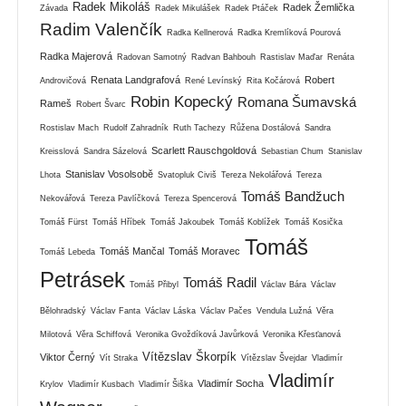
Radek Mikoláš
Radek Žemlička
Závada
Radek Mikulášek
Radek Ptáček
Radim Valenčík
Radka Kellnerová
Radka Kremlíková Pourová
Radka Majerová
Radovan Samotný
Radvan Bahbouh
Rastislav Maďar
Renáta
Renata Landgrafová
Robert
Androvičová
René Levínský
Rita Kočárová
Robin Kopecký
Romana Šumavská
Rameš
Robert Švarc
Rostislav Mach
Rudolf Zahradník
Ruth Tachezy
Růžena Dostálová
Sandra
Scarlett Rauschgoldová
Kreisslová
Sandra Sázelová
Sebastian Chum
Stanislav
Stanislav Vosolsobě
Lhota
Svatopluk Civiš
Tereza Nekolářová
Tereza
Tomáš Bandžuch
Nekovářová
Tereza Pavlíčková
Tereza Spencerová
Tomáš Fürst
Tomáš Hříbek
Tomáš Jakoubek
Tomáš Koblížek
Tomáš Kosička
Tomáš
Tomáš Mančal
Tomáš Moravec
Tomáš Lebeda
Petrásek
Tomáš Radil
Tomáš Přibyl
Václav Bára
Václav
Bělohradský
Václav Fanta
Václav Láska
Václav Pačes
Vendula Lužná
Věra
Milotová
Věra Schiffová
Veronika Gvoždíková Javůrková
Veronika Křesťanová
Vítězslav Škorpík
Viktor Černý
Vít Straka
Vítězslav Švejdar
Vladimír
Vladimír
Vladimír Socha
Krylov
Vladimír Kusbach
Vladimír Šiška