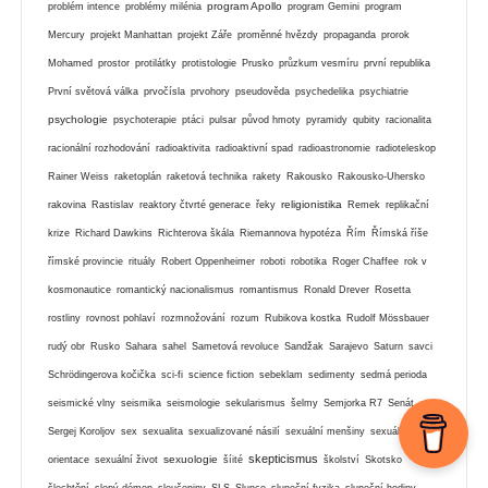
program Apollo
problém intence
problémy milénia
program Gemini
program
Mercury
projekt Manhattan
projekt Záře
proměnné hvězdy
propaganda
prorok
Mohamed
prostor
protilátky
protistologie
Prusko
průzkum vesmíru
první republika
První světová válka
prvočísla
prvohory
pseudověda
psychedelika
psychiatrie
psychologie
psychoterapie
ptáci
pulsar
původ hmoty
pyramidy
qubity
racionalita
racionální rozhodování
radioaktivita
radioaktivní spad
radioastronomie
radioteleskop
Rainer Weiss
raketoplán
raketová technika
rakety
Rakousko
Rakousko-Uhersko
religionistika
rakovina
Rastislav
reaktory čtvrté generace
řeky
Remek
replikační
krize
Richard Dawkins
Richterova škála
Riemannova hypotéza
Řím
Římská říše
římské provincie
rituály
Robert Oppenheimer
roboti
robotika
Roger Chaffee
rok v
kosmonautice
romantický nacionalismus
romantismus
Ronald Drever
Rosetta
rostliny
rovnost pohlaví
rozmnožování
rozum
Rubikova kostka
Rudolf Mössbauer
rudý obr
Rusko
Sahara
sahel
Sametová revoluce
Sandžak
Sarajevo
Saturn
savci
Schrödingerova kočička
sci-fi
science fiction
sebeklam
sedimenty
sedmá perioda
seismické vlny
seismika
seismologie
sekularismus
šelmy
Semjorka R7
Senát
Sergej Koroljov
sex
sexualita
sexualizované násilí
sexuální menšiny
sexuální
skepticismus
sexuologie
orientace
sexuální život
šíité
školství
Skotsko
šlechtění
slepý démon
sloučeniny
SLS
Slunce
sluneční fyzika
sluneční hodiny