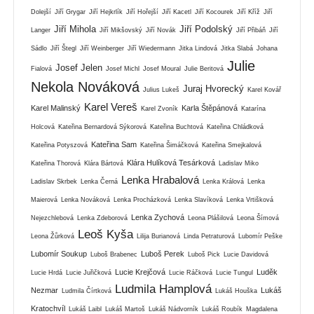
Dolejší
Jiří Grygar
Jiří Hejkrlík
Jiří Hořejší
Jiří Kacetl
Jiří Kocourek
Jiří Kříž
Jiří
Jiří Mihola
Jiří Podolský
Langer
Jiří Mikšovský
Jiří Novák
Jiří Přibáň
Jiří
Sádlo
Jiří Štegl
Jiří Weinberger
Jiří Wiedermann
Jitka Lindová
Jitka Slabá
Johana
Julie
Josef Jelen
Fialová
Josef Michl
Josef Moural
Julie Beritová
Nekola Nováková
Juraj Hvorecký
Julius Lukeš
Karel Kovář
Karel Vereš
Karel Malinský
Karla Štěpánová
Karel Zvoník
Katarína
Holcová
Kateřina Bernardová Sýkorová
Kateřina Buchtová
Kateřina Chládková
Kateřina Sam
Kateřina Potyszová
Kateřina Šimáčková
Kateřina Smejkalová
Klára Hulíková Tesárková
Kateřina Thorová
Klára Bártová
Ladislav Miko
Lenka Hrabalová
Ladislav Skrbek
Lenka Černá
Lenka Králová
Lenka
Maierová
Lenka Nováková
Lenka Procházková
Lenka Slavíková
Lenka Vrtišková
Lenka Zychová
Nejezchlebová
Lenka Zdeborová
Leona Plášilová
Leona Šímová
Leoš Kyša
Leona Žůrková
Lilija Burianová
Linda Petraturová
Lubomír Peške
Lubomír Soukup
Luboš Perek
Luboš Brabenec
Luboš Pick
Lucie Davidová
Lucie Krejčová
Luděk
Lucie Hrdá
Lucie Juřičková
Lucie Ráčková
Lucie Tungul
Ludmila Hamplová
Nezmar
Lukáš
Ludmila Čírtková
Lukáš Houška
Kratochvíl
Lukáš Laibl
Lukáš Martoš
Lukáš Nádvorník
Lukáš Roubík
Magdalena