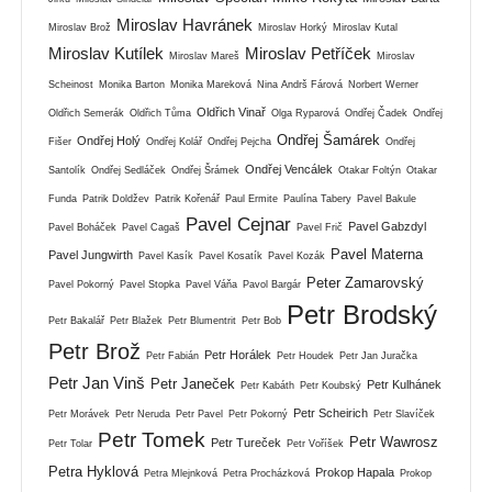
Miroslav Havránek
Miroslav Brož
Miroslav Horký
Miroslav Kutal
Miroslav Kutílek
Miroslav Petříček
Miroslav Mareš
Miroslav
Scheinost
Monika Barton
Monika Mareková
Nina Andrš Fárová
Norbert Werner
Oldřich Vinař
Oldřich Semerák
Oldřich Tůma
Olga Ryparová
Ondřej Čadek
Ondřej
Ondřej Šamárek
Ondřej Holý
Fišer
Ondřej Kolář
Ondřej Pejcha
Ondřej
Ondřej Vencálek
Santolík
Ondřej Sedláček
Ondřej Šrámek
Otakar Foltýn
Otakar
Funda
Patrik Doldžev
Patrik Kořenář
Paul Ermite
Paulína Tabery
Pavel Bakule
Pavel Cejnar
Pavel Gabzdyl
Pavel Boháček
Pavel Cagaš
Pavel Frič
Pavel Materna
Pavel Jungwirth
Pavel Kasík
Pavel Kosatík
Pavel Kozák
Peter Zamarovský
Pavel Pokorný
Pavel Stopka
Pavel Váňa
Pavol Bargár
Petr Brodský
Petr Bakalář
Petr Blažek
Petr Blumentrit
Petr Bob
Petr Brož
Petr Horálek
Petr Fabián
Petr Houdek
Petr Jan Juračka
Petr Jan Vinš
Petr Janeček
Petr Kulhánek
Petr Kabáth
Petr Koubský
Petr Scheirich
Petr Morávek
Petr Neruda
Petr Pavel
Petr Pokorný
Petr Slavíček
Petr Tomek
Petr Wawrosz
Petr Tureček
Petr Tolar
Petr Voříšek
Petra Hyklová
Prokop Hapala
Petra Mlejnková
Petra Procházková
Prokop