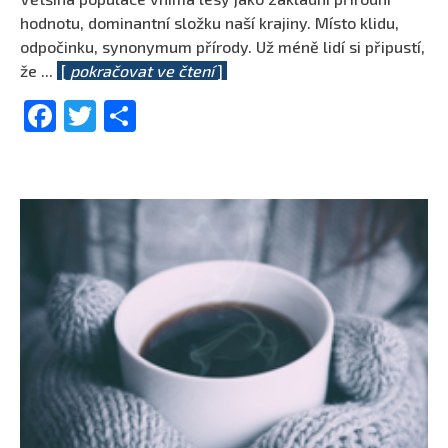
hodnotu, dominantní složku naší krajiny. Místo klidu,
odpočinku, synonymum přírody. Už méně lidí si připustí,
že
...
[
pokračovat ve čtení
]
Facebook
Twitter
Share