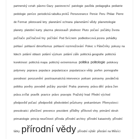
partnerský vztah
pásmo Gazy
pastevectví
patologie
pavěda
pedagogika
pediatrie
pedologie
peníze
periodická tabulka prvků
Perseverance
Persie
Peru
Philae
Pierre
planetární vědy
planetologie
de Fermat
pilotované lety
planetární ochrana
planety
platební karty
plazma
plesiosauři
plodnost
Pluto
počasí
počátky života
počítače
počítačové hry
počítání
Pod Svícnem
podledovcová jezera
pohádky
pohlaví
pohlavní dimorfismus
pohlavní rozmnožování
Pokec s Pátečníky
pokusy na
lidech
polární oblasti
polární výzkum
polární záře
politická geografie
politická
politika
politologie
korektnost
politická mapa
politický extremismus
polokovy
polymery
poprava
populace
popularizace
popularizace vědy
porfen
pornografie
porodnost
porozumění
posttraumatická intervence
potkani
potraviny
poválečná
politika
pověry
povodně
požáry
poznání
Praha
prameny
práva dětí
práva žen
práva zvířat
pravěk
pravice
právo
pravopis
Pražský hrad
Přední východ
předpověď počasí
předpovědi
předvolební průzkumy
prekambrium
Přemyslovci
presokratici
přetížení
prevence
prezident
příběhy
přílivové vlny
primární okruh
primatologie
princip neurčitosti
příroda
přírodní archivy
přírodní katastrofy
přírodní
přírodní vědy
látky
přírodní výběr
přistání na Měsíci