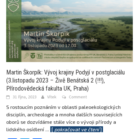
Martin Škorpík: Vývoj krajiny Podyjí v postglaciálu
(3.listopadu 2023 – Živě Benátská 2 (!!!),
Přírodovědecká fakulta UK, Praha)
31 října, 2023
Vítek
Comment
S rostoucím poznáním v oblasti paleoekologických
disciplín, archeologie a mnoha dalších souvisejících
oborů se dozvídáme stále více o vývoji přírody a
lidského osídlení
...
[
pokračovat ve čtení
]