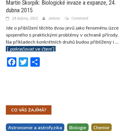
Martin Škorpík: Biologické invaze a expanze, 24.
dubna 2015
24 dubna, 2015
Jelena
Comment
Jde o přiblížení těchto dvou jevů jako fenoménu úzce
spojeného s praktickými problémy v ochraně přírody.
Na příkladech konkrétních druhů budou přiblíženy i
...
[
pokračovat ve čtení
]
Facebook
Twitter
Share
CO VÁS ZAJÍMÁ?
Astronomie a astrofyzika
Biologie
Chemie