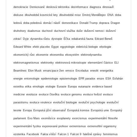
demokracie
Denisované
desková tektonika
dezinformace
diagnoza
dinosauři
diskuse
dlouhodobé kosmické lety
dlouhodobé mise
Dmitrij Mendělejev
DNA
doba
ledová
doba poledová
domácí násilí
domestikace
Donald Trump
doprava
Dragon
druhohory
dualismus
duchové
duchovní služba
duše
duševní nemoci
duševní
zdraví
Dyje
dynamika růstu
dystopie
Éčka
ediakarská fauna
Edvard Beneš
ekologie
Edward White
efekt placebo
Egypt
egyptologie
eidetická biologie
ekonomický růst
ekonomie
ekonomika
ekosystém
elektrodynamika
elektromagnetismus
elektronky
elektronová mikroskopie
elementární částice
ELI
Beamlines
Elon Musk
emancipace žen
emoce
Enceladus
eneolit
energetika
energie
entomologie
epidemiologie
epistemologie
EPR paradox
eroze
ESA
Esfahán
estetika
etika
etnologie
etologie
Eurasie
Europa
eutanazie
evidence based
evoluce
medicine
evoluce člověka
evoluce genomu
evoluce hvězd
evoluce
evoluční biologie
evoluční
parasitismu
evoluce virulence
evoluční psychologie
teorie
Evropa
Evropská jižní observatoř
Evropská komise
Evropská unie
Evropský
parlament
Exo Mars
exoměsíce
exoplanety
exorcismus
experimentální filosofie
experimentální fyzika
exponované profese
extremismus
extremofilní organismy
ezoterika
Facebook
Fakta vítězí
Falcon 1
Falcon 9
falešné zprávy
feminismus