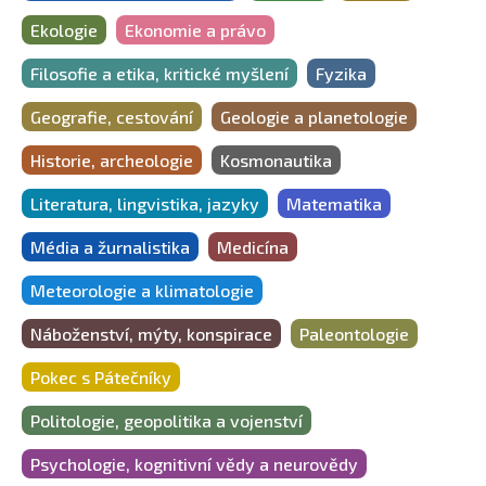
Ekologie
Ekonomie a právo
Filosofie a etika, kritické myšlení
Fyzika
Geografie, cestování
Geologie a planetologie
Historie, archeologie
Kosmonautika
Literatura, lingvistika, jazyky
Matematika
Média a žurnalistika
Medicína
Meteorologie a klimatologie
Náboženství, mýty, konspirace
Paleontologie
Pokec s Pátečníky
Politologie, geopolitika a vojenství
Psychologie, kognitivní vědy a neurovědy