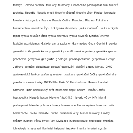
fenotyp
Fermiho paradox
fermiony
feromony
Fibonacciho posloupnost
film
filmová
filosofie
technika
filosofie mysli
filosofie vědomí
filosofie vědy
Finsko
fotografie
fotosféra
fotosyntéza
Francie
Francis Collins
Francisco Pizzaro
Fukušima
fyzika
fundamentální interakce
fyzika atmosféry
fyzika materiálů
fyzika nízkých
teplot
fyzika pevných látek
fyzika plazmatu
fyzika povrchů
fyzikální chemie
fyzikální pozitivismus
Galaxie
gama záblesky
Ganymedes
Gaza
Gemini 8
gender
generální štáb
genetické vady
geneticky modifikované organismy
genetika
genom
geografie
geologie
geochemie
geofyzika
geomagnetismus
geopolitika
George
Jeffreys
germáni
globalizace
globální oteplování
globální zmeny klimatu
GMO
goniometrické funkce
grafen
gravettien
gravitace
gravitační čočky
gravitační vlny
gravitační záření
Gulag
GW150914
HAARP
Habsburkové
Hamás
Hanibal
harmonie
HDP
helenistický svět
helioseismologie
helium
Hernán Cortés
historie vědy
heutagogika
Higgsův boson
Historie Pátečníků
HIV
hlavní
posloupnost
hlavolamy
hmota
hoaxy
homeopatie
Homo sapiens
homosexualita
horolezectví
houby
hrdinství
hudba
humanitní vědy
humor
hurikány
Huxley
hvězdy
hybridní válka
Hyde Park Civilizace
hydrogeografie
hydrologie
hypnóza
ichtyologie
ichtyosauři
ilumináti
imigranti
impakty
imunita
imunitní systém