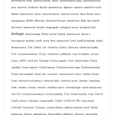
atmosférické fronty
atomová bomba
atomy
attosekundové pulsy
austroslavismus
auta
autismus
Aztékové
Bachův absolutismus
Bajkonur
bakterie
balistické nosiče
Balkán
bankovnictví
banky
barevná televize
barevné vnímání
Barry Barish
barvy
baryogeneze
BDSM
Bělorusko
Bernhard Riemann
bezpečnost
Bible
bilý trpaslík
biochemie
biodiverzita
bioetika
biogeografie
biologické invaze
biologický druh
biologie
biotechnologie
Blízký východ
Boeing
bohemismus
Bosna a
Hercegovina
botanika
bouře
brexit
Brno
budoucnost Země
buněčná biologie
buňka
částicová fyzika
Burianosaurus
Čad
Callisto
čas
časomíra
částice
částicová
CCD
čechoslovakismus
Čechy
celoživotní vzdělávání
ceny IG Nobela
cenzura
Ceres
CERN
černá díra
Černobyl
červení trpaslíci
Češi
česká kotlina
Česká
Československo
republika
česká státnost
Česká televize
Československé legie
Český klub skeptiků
český stát
cestování
charismatické církve
Charles Darwin
chemie
Cheb
chemická komunikace
chemické látky
chemický prvek
chemtrails
Chile
chiralita
choroba
chování
chráněná území
chronobiologie
chytré domácnosti
CIA
čich
čichová komunikace
čichové podněty
Čína
čínské kroužky
čísla
číslo Pí
ČR
Clayův institut
Columbia
conquistadoři
COVID
COVID-19
Craig Venter
Cromwell
čtyři jezdci
Curiosity
cystická fibróza
dálkový průzkum Země
Daniel
Kahneman
Dánsko
darwinismus
David Hilbert
dědičnost
demence
demografie