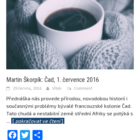
Martin Škorpík: Čad, 1. července 2016
29 června, 2016
Vítek
Comment
Přednáška nás provede přírodou, novodobou historií i
současnými problémy bývalé francouzské kolonie Čad.
Tato chudá a nestabilní země střední Afriky se potýká s
...
[
pokračovat ve čtení
]
Facebook
Twitter
Share