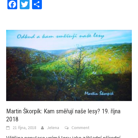
Facebook
Twitter
Share
Martin Škorpík: Kam směřují naše lesy? 19. října
2018
21 října, 2018
Jelena
Comment
Většina populace vnímá lesy jako základní přírodní