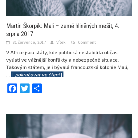
Martin Škorpík: Mali – země hliněných mešit, 4.
srpna 2017
31 července, 2017
Vítek
Comment
V Africe jsou státy, kde politická nestabilita občas
vyústí ve vážnější konflikty a nebezpečné situace.
Takovým státem, je i bývalá francouzská kolonie Mali,
...
[
pokračovat ve čtení
]
Facebook
Twitter
Share