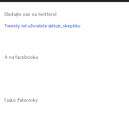
Sledujte nás na twitteru!
Tweety od uživatele @klub_skeptiku
A na facebooku
I jako Pátečníky