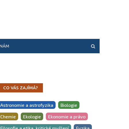
 NÁM
CO VÁS ZAJÍMÁ?
Astronomie a astrofyzika
Biologie
Chemie
Ekologie
Ekonomie a právo
Filosofie a etika, kritické myšlení
Fyzika