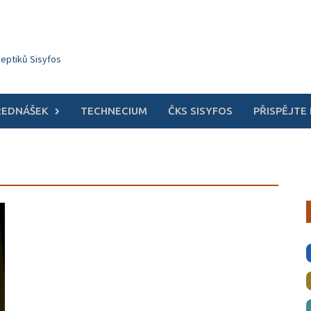
keptiků Sisyfos
ŘEDNÁŠEK
TECHNECIUM
ČKS SISYFOS
PŘISPĚJTE