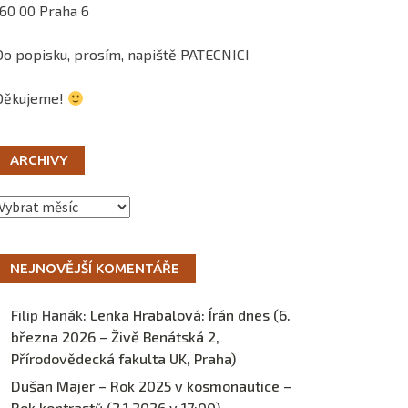
160 00 Praha 6
Do popisku, prosím, napiště PATECNICI
Děkujeme!
ARCHIVY
Archivy
NEJNOVĚJŠÍ KOMENTÁŘE
Filip Hanák
:
Lenka Hrabalová: Írán dnes (6.
března 2026 – Živě Benátská 2,
Přírodovědecká fakulta UK, Praha)
Dušan Majer – Rok 2025 v kosmonautice –
Rok kontrastů (2.1.2026 v 17:00) –