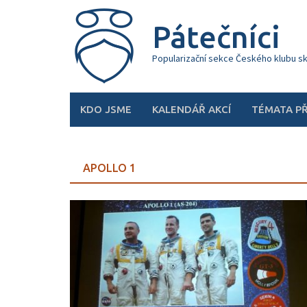
Skip
to
Pátečníci
content
Popularizační sekce Českého klubu s
KDO JSME
KALENDÁŘ AKCÍ
TÉMATA P
APOLLO 1