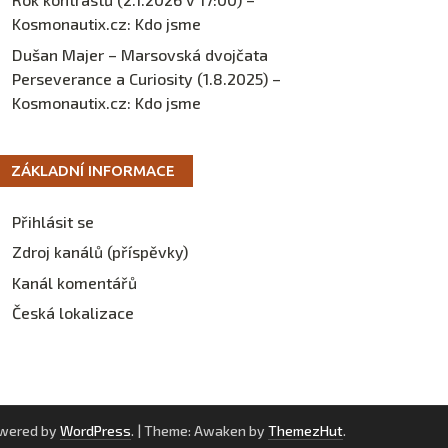
Kosmonautix.cz
:
Kdo jsme
Dušan Majer – Marsovská dvojčata
Perseverance a Curiosity (1.8.2025) –
Kosmonautix.cz
:
Kdo jsme
ZÁKLADNÍ INFORMACE
Přihlásit se
Zdroj kanálů (příspěvky)
Kanál komentářů
Česká lokalizace
owered by
WordPress
.
|
Theme: Awaken by
ThemezHut
.