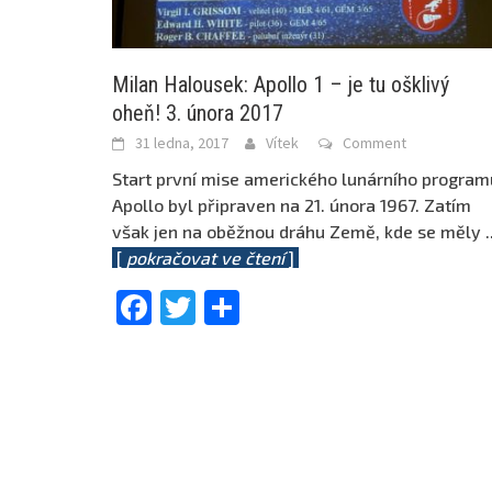
Milan Halousek: Apollo 1 – je tu ošklivý
oheň! 3. února 2017
31 ledna, 2017
Vítek
Comment
Start první mise amerického lunárního program
Apollo byl připraven na 21. února 1967. Zatím
však jen na oběžnou dráhu Země, kde se měly
.
[
pokračovat ve čtení
]
Facebook
Twitter
Share