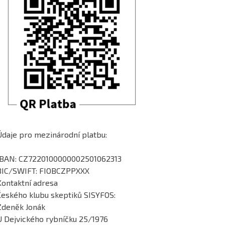
Údaje pro mezinárodní platbu:
IBAN: CZ7220100000002501062313
BIC/SWIFT: FIOBCZPPXXX
Kontaktní adresa
Českého klubu skeptiků SISYFOS:
Zdeněk Jonák
U Dejvického rybníčku 25/1976