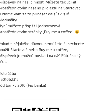
říspěvek na naši činnost. Můžete tak učinit
prostřednictvím našeho projektu na Startovači.
Budeme vám za to přinášet další skvělé
přednášky.
Nyní můžete přispět i jednorázově
prostřednictvím stránky „Buy me a coffee“.
Pokud z nějakého důvodu nemůžete či nechcete
použít Startovač nebo Buy me a coffee,
příspěvek je možné poslat i na náš Pátečnický
čet.
íslo účtu:
2501062313
kód banky 2010 (Fio banka)