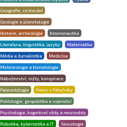
Geografie, cestování
Geologie a planetologie
Historie, archeologie
Kosmonautika
Literatura, lingvistika, jazyky
Matematika
Média a žurnalistika
Medicína
Meteorologie a klimatologie
Náboženství, mýty, konspirace
Paleontologie
Pokec s Pátečníky
Politologie, geopolitika a vojenství
Psychologie, kognitivní vědy a neurovědy
Robotika, kybernetika a IT
Sexuologie