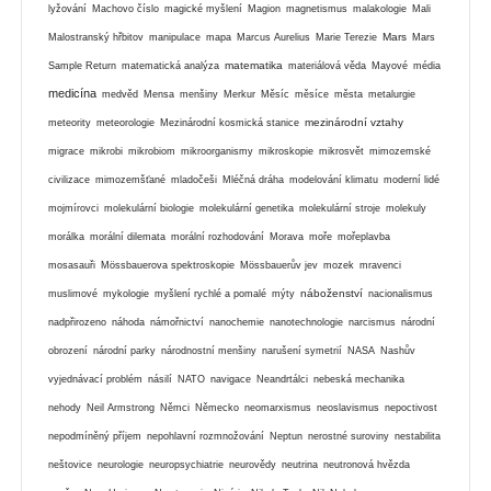
lyžování
Machovo číslo
magické myšlení
Magion
magnetismus
malakologie
Mali
Mars
Malostranský hřbitov
manipulace
mapa
Marcus Aurelius
Marie Terezie
Mars
matematika
Sample Return
matematická analýza
materiálová věda
Mayové
média
medicína
medvěd
Mensa
menšiny
Merkur
Měsíc
měsíce
města
metalurgie
mezinárodní vztahy
meteority
meteorologie
Mezinárodní kosmická stanice
migrace
mikrobi
mikrobiom
mikroorganismy
mikroskopie
mikrosvět
mimozemské
civilizace
mimozemšťané
mladočeši
Mléčná dráha
modelování klimatu
moderní lidé
mojmírovci
molekulární biologie
molekulární genetika
molekulární stroje
molekuly
morálka
morální dilemata
morální rozhodování
Morava
moře
mořeplavba
mosasauři
Mössbauerova spektroskopie
Mössbauerův jev
mozek
mravenci
náboženství
muslimové
mykologie
myšlení rychlé a pomalé
mýty
nacionalismus
nadpřirozeno
náhoda
námořnictví
nanochemie
nanotechnologie
narcismus
národní
obrození
národní parky
národnostní menšiny
narušení symetrií
NASA
Nashův
vyjednávací problém
násilí
NATO
navigace
Neandrtálci
nebeská mechanika
nehody
Neil Armstrong
Němci
Německo
neomarxismus
neoslavismus
nepoctivost
nepodmíněný příjem
nepohlavní rozmnožování
Neptun
nerostné suroviny
nestabilita
neštovice
neurologie
neuropsychiatrie
neurovědy
neutrina
neutronová hvězda