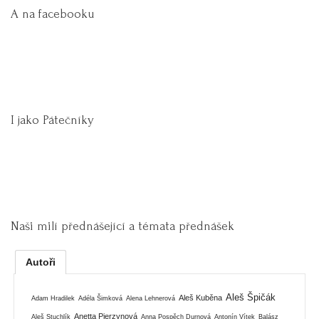
A na facebooku
I jako Pátečníky
Naši milí přednášející a témata přednášek
Autoři
Aleš Špičák
Aleš Kuběna
Adam Hradilek
Adéla Šimková
Alena Lehnerová
Anetta Pierzynová
Aleš Stuchlík
Anna Pospěch Durnová
Antonín Vítek
Balász