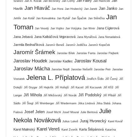
Jan Fábry
Jan
Szánzo
Jan A. Kozák
Jan Bičovský
Jan Černý
Jan Havlíček
Jan Hlaváč
Jan Janko
Havlík
Jan Hora
Jan Hrubecký
Jan Janek
Jan
Jan
Jehlík
Jan Kolář
Jan Konvalinka
Jan Rybář
Jan Špaček
Jan Stěnička
Toman
Jana Cíglerová
Jan Veselý
Jan Vojtko
Jan Votýpka
Jan Wintr
Jana Jebavá
Jana Kalbáčová Vejpravová
Jana Mynářová
Jana Nenadalová
Jarmila Bednaříková
Jaromír Beneš
Jaromír Jedlička
Jaromír Kopeček
Jaromír Šrámek
Jaroslav Bílek
Jaroslav Fanta
Jaroslav Flejberk
Jaroslav Houdek
Jaroslav Kousal
Jaroslav Kadlec
Jaroslav Mácha
Jaroslav Nejdl
Jaroslav Nešetřil
Jaroslav Petr
Jaroslav
Jelena L. Příplatová
Vostatek
Jindřich Šídlo
Jiří Černý
Jiří
Dolejší
Jiří Grygar
Jiří Hejkrlík
Jiří Hořejší
Jiří Kacetl
Jiří Kocourek
Jiří Kříž
Jiří
Jiří Mihola
Jiří Podolský
Langer
Jiří Mikšovský
Jiří Novák
Jiří Přibáň
Jiří
Sádlo
Jiří Štegl
Jiří Weinberger
Jiří Wiedermann
Jitka Lindová
Jitka Slabá
Johana
Julie
Josef Jelen
Fialová
Josef Michl
Josef Moural
Julie Beritová
Nekola Nováková
Juraj Hvorecký
Julius Lukeš
Karel Kovář
Karel Vereš
Karel Malinský
Karla Štěpánová
Karel Zvoník
Katarína