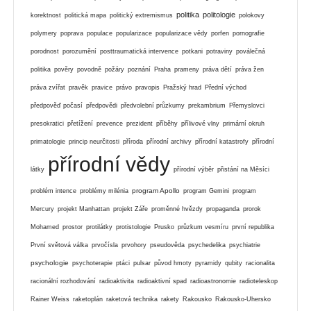
politika
politologie
korektnost
politická mapa
politický extremismus
polokovy
polymery
poprava
populace
popularizace
popularizace vědy
porfen
pornografie
porodnost
porozumění
posttraumatická intervence
potkani
potraviny
poválečná
politika
pověry
povodně
požáry
poznání
Praha
prameny
práva dětí
práva žen
práva zvířat
pravěk
pravice
právo
pravopis
Pražský hrad
Přední východ
předpověď počasí
předpovědi
předvolební průzkumy
prekambrium
Přemyslovci
presokratici
přetížení
prevence
prezident
příběhy
přílivové vlny
primární okruh
primatologie
princip neurčitosti
příroda
přírodní archivy
přírodní katastrofy
přírodní
přírodní vědy
látky
přírodní výběr
přistání na Měsíci
program Apollo
problém intence
problémy milénia
program Gemini
program
Mercury
projekt Manhattan
projekt Záře
proměnné hvězdy
propaganda
prorok
Mohamed
prostor
protilátky
protistologie
Prusko
průzkum vesmíru
první republika
První světová válka
prvočísla
prvohory
pseudověda
psychedelika
psychiatrie
psychologie
psychoterapie
ptáci
pulsar
původ hmoty
pyramidy
qubity
racionalita
racionální rozhodování
radioaktivita
radioaktivní spad
radioastronomie
radioteleskop
Rainer Weiss
raketoplán
raketová technika
rakety
Rakousko
Rakousko-Uhersko