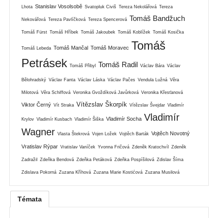
Stanislav Vosolsobě
Lhota
Svatopluk Civiš
Tereza Nekolářová
Tereza
Tomáš Bandžuch
Nekovářová
Tereza Pavlíčková
Tereza Spencerová
Tomáš Fürst
Tomáš Hříbek
Tomáš Jakoubek
Tomáš Koblížek
Tomáš Kosička
Tomáš
Tomáš Mančal
Tomáš Moravec
Tomáš Lebeda
Petrásek
Tomáš Radil
Tomáš Přibyl
Václav Bára
Václav
Bělohradský
Václav Fanta
Václav Láska
Václav Pačes
Vendula Lužná
Věra
Milotová
Věra Schiffová
Veronika Gvoždíková Javůrková
Veronika Křesťanová
Vítězslav Škorpík
Viktor Černý
Vít Straka
Vítězslav Švejdar
Vladimír
Vladimír
Vladimír Socha
Krylov
Vladimír Kusbach
Vladimír Šiška
Wagner
Vojtěch Novotný
Vlasta Štekrová
Vojen Ložek
Vojtěch Barták
Vratislav Rýpar
Vratislav Vaníček
Yvonna Fričová
Zdeněk Kratochvíl
Zdeněk
Zadražil
Zdeňka Bendová
Zdeňka Petáková
Zdeňka Pospíšilová
Zdislav Šíma
Zdislava Pokorná
Zuzana Kříhová
Zuzana Marie Kostićová
Zuzana Musilová
Témata