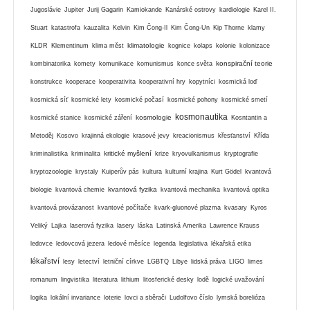
Jugoslávie
Jupiter
Jurij Gagarin
Kamiokande
Kanárské ostrovy
kardiologie
Karel II.
Stuart
katastrofa
kauzalita
Kelvin
Kim Čong-Il
Kim Čong-Un
Kip Thorne
klamy
klimatologie
KLDR
Klementinum
klima měst
kognice
kolaps
kolonie
kolonizace
konspirační teorie
kombinatorika
komety
komunikace
komunismus
konce světa
konstrukce
kooperace
kooperativita
kooperativní hry
kopytníci
kosmická loď
kosmická síť
kosmické lety
kosmické počasí
kosmické pohony
kosmické smetí
kosmonautika
kosmologie
kosmické stanice
kosmické záření
Kosntantin a
Metoděj
Kosovo
krajinná ekologie
krasové jevy
kreacionismus
křesťanství
Křída
kritické myšlení
kriminalistika
kriminalita
krize
kryovulkanismus
kryptografie
kryptozoologie
krystaly
Kuiperův pás
kultura
kulturní krajina
Kurt Gödel
kvantová
kvantová fyzika
biologie
kvantová chemie
kvantová mechanika
kvantová optika
kvantová provázanost
kvantové počítače
kvark-gluonové plazma
kvasary
Kyros
Veliký
Lajka
laserová fyzika
lasery
láska
Latinská Amerika
Lawrence Krauss
ledovce
ledovcová jezera
ledové měsíce
legenda
legislativa
lékařská etika
lékařství
lesy
letectví
letniční církve
LGBTQ
Libye
lidská práva
LIGO
limes
romanum
lingvistika
literatura
lithium
litosferické desky
lodě
logické uvažování
logika
lokální invariance
loterie
lovci a sběrači
Ludolfovo číslo
lymská borelióza