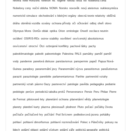
nevěra
New Horizons
Newton
nic
Nigérie
Nikola Tesla
Nil
Nobelova cena
Nobelovy ceny
noční obloha
NOMA
Norsko
novověk
nový ateismus
nukleosyntéza
numerické simulace
obchodování s lidskými orgány
obecná teorie relativity
oběžná
dráha
obrněná vozidla
oceány
ochrana přírody
oči
očkování
odboj
oheň
olovo
Olympus Mons
Oortův oblak
optika
Orion
ornitologie
Orwell
oscilace neutrin
osídlení
OSIRIS-REx
ostrov stability
osvětlení
osvícenský absolutismus
osvícenství
otroctví
Ötzi
ozbrojené konflikty
pachové látky
pachy
paleoklimatologie
paleolit
paleontologie
Palestina
PALS
památky
paměť
paměť
vody
pandemie
panelová diskuse
panslavismus
panspermie
papež
Papua Nová-
Guinea
paradoxy
paranormální jevy
Paranormální výzva
parasitismus
parašutismus
paraziti
parazitologie
pareidolie
parlamentarismus
Parthie
partnerské vztahy
partnerský vztah
pásmo Gazy
pastevectví
patologie
pavěda
pedagogika
pediatrie
pedologie
peníze
periodická tabulka prvků
Perseverance
Persie
Peru
Philae
Pierre
planetární vědy
planetologie
de Fermat
pilotované lety
planetární ochrana
planety
platební karty
plazma
plesiosauři
plodnost
Pluto
počasí
počátky života
počítače
počítačové hry
počítání
Pod Svícnem
podledovcová jezera
pohádky
pohlaví
pohlavní dimorfismus
pohlavní rozmnožování
Pokec s Pátečníky
pokusy na
lidech
polární oblasti
polární výzkum
polární záře
politická geografie
politická