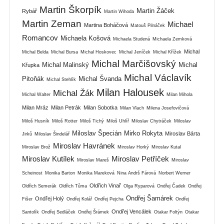
Martin Škorpík
Martin Žáček
Rybář
Martin Wihoda
Martin Zeman
Michael
Martina Boháčová
Matouš Pilnáček
Romancov
Michaela Košová
Michaela Studená
Michaela Zemková
Michal
Michal Belda
Michal Bursa
Michal Hoskovec
Michal Jeníček
Michal Křížek
Michal Marčišovský
Michal Malinský
Michal
Křupka
Michal Václavík
Pitoňák
Michal Švanda
Michal Stehlík
Milan Halousek
Michal Žák
Michal Walter
Milan Mihola
Milan Mráz
Milan Petrák
Milan Sobotka
Milan Vlach
Milena Josefovičová
Miloš Husník
Miloš Rotter
Miloš Tichý
Miloš Uhlíř
Miloslav Chytráček
Miloslav
Miloslav Špecián
Mirko Rokyta
Miroslav Bárta
Jirků
Miloslav Šindelář
Miroslav Havránek
Miroslav Brož
Miroslav Horký
Miroslav Kutal
Miroslav Kutílek
Miroslav Petříček
Miroslav Mareš
Miroslav
Scheinost
Monika Barton
Monika Mareková
Nina Andrš Fárová
Norbert Werner
Oldřich Vinař
Oldřich Semerák
Oldřich Tůma
Olga Ryparová
Ondřej Čadek
Ondřej
Ondřej Šamárek
Ondřej Holý
Fišer
Ondřej Kolář
Ondřej Pejcha
Ondřej
Ondřej Vencálek
Santolík
Ondřej Sedláček
Ondřej Šrámek
Otakar Foltýn
Otakar