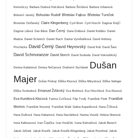
Komoróczy
Barbara Oudová Holcátová
Barbora Šmídová
Barbora Urbanová
Bohuslav Rudolf
Břetislav Fajkus
Břetislav Tureček
Bohumír Janský
Claire Klingenberg
Bronislav Ostřanský
Cyril Brom
Cyril Hoschl
Dagmar Krejčí
Dan Černý
Dagmar Lálová
Dan Bárta
Dana Drábová
Daniel Koťátko
Daniel
Madzia
Daniel Scheirich
Daniel Stach
Darina Vymětalíková
David Anthony
David Černý
David Heyrovský
Procházka
David Král
David Šanc
David Schmoranzer
David Storch
David Svoboda
David Vokrouhlický
Dušan
Denisa Kubániová
Denisa Nečasová
Drahomír Suchánek
Majer
Dušan Prokop
Eliška Klozová
Eliška Mikysková
Eliška Selinger
Emanuel Žďárský
Eliška Svobodová
Eva Broklová
Eva Höschlová
Eva Klusová
Eva Kundtová Klocová
František
Fatima Cvrčková
Filip Tvrdý
František Flodr
Morkes
František Novotný
František Wald
Galina Kopaněvová
Hana Čížková
Hana Dufková
Hana Habartová
Hana Navrátilová
Hanina Veselá
Helena Illnerová
Irena Kalhousová
Ivan Čepička
Ivan Horáček
Ivana Kolmašová
Jakub Benech
Jakub Jelínek
Jakub Kroulík
Jakub Kroulík-Klingenberg
Jakub Rozehnal
Jakub