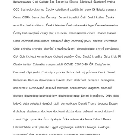
částicová fyzika
Burianosaurus
Čad
Callisto
čas
časomíra
částice
částicová
CCD
čechoslovakismus
Čechy
celoživotní vzdělávání
ceny IG Nobela
cenzura
Ceres
CERN
černá díra
Černobyl
červení trpaslíci
Češi
česká kotlina
Česká
Československo
republika
česká státnost
Česká televize
Československé legie
Český klub skeptiků
český stát
cestování
charismatické církve
Charles Darwin
chemie
Cheb
chemická komunikace
chemické látky
chemický prvek
chemtrails
Chile
chiralita
choroba
chování
chráněná území
chronobiologie
chytré domácnosti
CIA
čich
čichová komunikace
čichové podněty
Čína
čínské kroužky
čísla
číslo Pí
ČR
Clayův institut
Columbia
conquistadoři
COVID
COVID-19
Craig Venter
Cromwell
čtyři jezdci
Curiosity
cystická fibróza
dálkový průzkum Země
Daniel
Kahneman
Dánsko
darwinismus
David Hilbert
dědičnost
demence
demografie
demokracie
Denisované
desková tektonika
dezinformace
diagnoza
dinosauři
diskuse
dlouhodobé kosmické lety
dlouhodobé mise
Dmitrij Mendělejev
DNA
doba
ledová
doba poledová
domácí násilí
domestikace
Donald Trump
doprava
Dragon
druhohory
dualismus
duchové
duchovní služba
duše
duševní nemoci
duševní
zdraví
Dyje
dynamika růstu
dystopie
Éčka
ediakarská fauna
Edvard Beneš
ekologie
Edward White
efekt placebo
Egypt
egyptologie
eidetická biologie
ekonomický růst
ekonomie
ekonomika
ekosystém
elektrodynamika