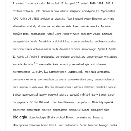
1. století
1. světová válka
16. století
17. listopad
17. století
1918
1984
1989
2.
světová válka
60. léta
absolutní nula
Abúsír
adaptace
aerodynamika
Afghánistán
AFO
Afrika
AI
AIDS
aktivismus
akustika
Alan Shepard
Albert Einstein
alchymie
alternativní metody
altruismus
amatérská věda
Amazonie
Amazonka
Amerika
analýza textu
andragogika
André Geim
Andrew Wiles
anekdoty
Anglie
anihilace
anorganická chemie
Antarktida
antibiotická rezistence
antibiotika
antihmota
antika
antiscientismus
antivakcinační hnutí
Antoine Lavoisier
antropologie
Apollo 1
Apollo
11
Apollo 14
Apollo 8
apologetika
archeologie
architektura
argumentace
Aristoteles
astrobiologie
armáda
Armáda ČR
asexualita
Asie
asteroidy
astrochemie
astrofyzika
astronomie
astrofotografie
astronavigace
ateismus
atmosféra
atmosférické fronty
atomová bomba
atomy
attosekundové pulsy
austroslavismus
auta
autismus
Aztékové
Bachův absolutismus
Bajkonur
bakterie
balistické nosiče
Balkán
bankovnictví
banky
barevná televize
barevné vnímání
Barry Barish
barvy
baryogeneze
BDSM
Bělorusko
Bernhard Riemann
bezpečnost
Bible
bilý trpaslík
biochemie
biodiverzita
bioetika
biogeografie
biologické invaze
biologický druh
biologie
biotechnologie
Blízký východ
Boeing
bohemismus
Bosna a
Hercegovina
botanika
bouře
brexit
Brno
budoucnost Země
buněčná biologie
buňka