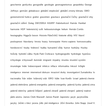
geografie
geologie
geochemie
geofyzika
geomagnetismus
geopolitika
George
Jeffreys
germáni
globalizace
globální oteplování
globální zmeny klimatu
GMO
goniometrické funkce
grafen
gravettien
gravitace
gravitační čočky
gravitační vlny
gravitační záření
Gulag
GW150914
HAARP
Habsburkové
Hamás
Hanibal
harmonie
HDP
helenistický svět
helioseismologie
helium
Hernán Cortés
historie vědy
heutagogika
Higgsův boson
Historie Pátečníků
HIV
hlavní
posloupnost
hlavolamy
hmota
hoaxy
homeopatie
Homo sapiens
homosexualita
horolezectví
houby
hrdinství
hudba
humanitní vědy
humor
hurikány
Huxley
hvězdy
hybridní válka
Hyde Park Civilizace
hydrogeografie
hydrologie
hypnóza
ichtyologie
ichtyosauři
ilumináti
imigranti
impakty
imunita
imunitní systém
imunologie
Indie
Indoevropané
infekce
inflace
informatika
Inkové
InSight
inteligence
internet
internetové diskuze
invazivní druhy
investigativní žurnalistika
Io
iracionalita
Írán
islám
Islámský stát
ISRO
Itálie
Ivan Koněv
Izrael
jaderná chemie
jaderná elektrárna
jaderná energetika
jaderná energetiky
jaderná fyzika
jaderná zima
jaderné doktríny
jaderné štěpení
jaderné zbraně
jaderné zbrojení
jaderný reaktor
jádro atomu
James Clerk Maxwell
James Randi
Japonsko
jazyk
jazykověda
jazyky
Ježek v kleci
jezera
jídlo
jiné inteligence
Jižní Amerika
John Stapp
Josef II.