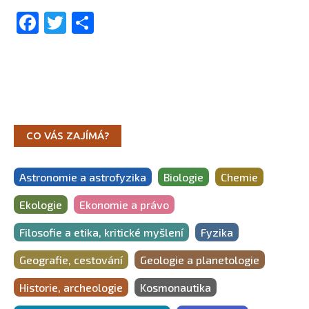
Facebook
Twitter
Share
CO VÁS ZAJÍMÁ?
Astronomie a astrofyzika
Biologie
Chemie
Ekologie
Ekonomie a právo
Filosofie a etika, kritické myšlení
Fyzika
Geografie, cestování
Geologie a planetologie
Historie, archeologie
Kosmonautika