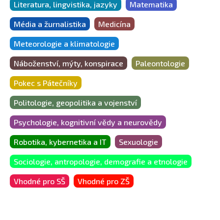
Literatura, lingvistika, jazyky
Matematika
Média a žurnalistika
Medicína
Meteorologie a klimatologie
Náboženství, mýty, konspirace
Paleontologie
Pokec s Pátečníky
Politologie, geopolitika a vojenství
Psychologie, kognitivní vědy a neurovědy
Robotika, kybernetika a IT
Sexuologie
Sociologie, antropologie, demografie a etnologie
Vhodné pro SŠ
Vhodné pro ZŠ