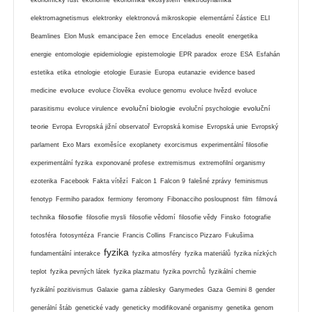
elektromagnetismus
elektronky
elektronová mikroskopie
elementární částice
ELI
Beamlines
Elon Musk
emancipace žen
emoce
Enceladus
eneolit
energetika
energie
entomologie
epidemiologie
epistemologie
EPR paradox
eroze
ESA
Esfahán
estetika
etika
etnologie
etologie
Eurasie
Europa
eutanazie
evidence based
evoluce
medicine
evoluce člověka
evoluce genomu
evoluce hvězd
evoluce
evoluční biologie
evoluční
parasitismu
evoluce virulence
evoluční psychologie
teorie
Evropa
Evropská jižní observatoř
Evropská komise
Evropská unie
Evropský
parlament
Exo Mars
exoměsíce
exoplanety
exorcismus
experimentální filosofie
experimentální fyzika
exponované profese
extremismus
extremofilní organismy
ezoterika
Facebook
Fakta vítězí
Falcon 1
Falcon 9
falešné zprávy
feminismus
fenotyp
Fermiho paradox
fermiony
feromony
Fibonacciho posloupnost
film
filmová
filosofie
technika
filosofie mysli
filosofie vědomí
filosofie vědy
Finsko
fotografie
fotosféra
fotosyntéza
Francie
Francis Collins
Francisco Pizzaro
Fukušima
fyzika
fundamentální interakce
fyzika atmosféry
fyzika materiálů
fyzika nízkých
teplot
fyzika pevných látek
fyzika plazmatu
fyzika povrchů
fyzikální chemie
fyzikální pozitivismus
Galaxie
gama záblesky
Ganymedes
Gaza
Gemini 8
gender
generální štáb
genetické vady
geneticky modifikované organismy
genetika
genom