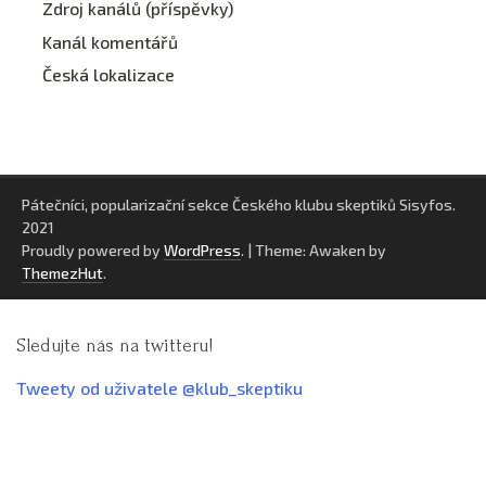
Zdroj kanálů (příspěvky)
Kanál komentářů
Česká lokalizace
Pátečníci, popularizační sekce Českého klubu skeptiků Sisyfos.
2021
Proudly powered by
WordPress
.
|
Theme: Awaken by
ThemezHut
.
Sledujte nás na twitteru!
Tweety od uživatele @klub_skeptiku