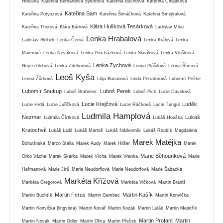
Holcová
Kateřina Bernardová Sýkorová
Kateřina Buchtová
Kateřina Chládková
Kateřina Sam
Kateřina Potyszová
Kateřina Šimáčková
Kateřina Smejkalová
Klára Hulíková Tesárková
Kateřina Thorová
Klára Bártová
Ladislav Miko
Lenka Hrabalová
Ladislav Skrbek
Lenka Černá
Lenka Králová
Lenka
Maierová
Lenka Nováková
Lenka Procházková
Lenka Slavíková
Lenka Vrtišková
Lenka Zychová
Nejezchlebová
Lenka Zdeborová
Leona Plášilová
Leona Šímová
Leoš Kyša
Leona Žůrková
Lilija Burianová
Linda Petraturová
Lubomír Peške
Lubomír Soukup
Luboš Perek
Luboš Brabenec
Luboš Pick
Lucie Davidová
Lucie Krejčová
Luděk
Lucie Hrdá
Lucie Juřičková
Lucie Ráčková
Lucie Tungul
Ludmila Hamplová
Nezmar
Lukáš
Ludmila Čírtková
Lukáš Houška
Kratochvíl
Lukáš Laibl
Lukáš Martoš
Lukáš Nádvorník
Lukáš Roubík
Magdalena
Marek Matějka
Bohutínská
Marco Stella
Marek Audy
Marek Hilšer
Marek
Marie Běhounková
Orko Vácha
Marek Skarka
Marek Vícha
Marek Vranka
Marie
Heřmanová
Marie Jírů
Marie Neudorflová
Marie Neudorfová
Marie Šabacká
Markéta Křížová
Markéta Gregorová
Markéta Vlčková
Martin Braniš
Martin Ferus
Martin Kašík
Martin Buchtík
Martin Gembec
Martin Konvička
Martin Konvička (lingvista)
Martin Kovář
Martin Kozák
Martin Lulák
Martin Mejstřík
Martin Profant
Martin
Martin Novák
Martin Odler
Martin Oliva
Martin Přeček