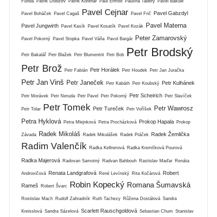
Funda
Patrik Doldžev
Patrik Kořenář
Paul Ermite
Paulína Tabery
Pavel Bakule
Pavel Cejnar
Pavel Gabzdyl
Pavel Boháček
Pavel Cagaš
Pavel Frič
Pavel Materna
Pavel Jungwirth
Pavel Kasík
Pavel Kosatík
Pavel Kozák
Peter Zamarovský
Pavel Pokorný
Pavel Stopka
Pavel Váňa
Pavol Bargár
Petr Brodský
Petr Bakalář
Petr Blažek
Petr Blumentrit
Petr Bob
Petr Brož
Petr Horálek
Petr Fabián
Petr Houdek
Petr Jan Juračka
Petr Jan Vinš
Petr Janeček
Petr Kulhánek
Petr Kabáth
Petr Koubský
Petr Scheirich
Petr Morávek
Petr Neruda
Petr Pavel
Petr Pokorný
Petr Slavíček
Petr Tomek
Petr Wawrosz
Petr Tureček
Petr Tolar
Petr Voříšek
Petra Hyklová
Prokop Hapala
Petra Mlejnková
Petra Procházková
Prokop
Radek Mikoláš
Radek Žemlička
Závada
Radek Mikulášek
Radek Ptáček
Radim Valenčík
Radka Kellnerová
Radka Kremlíková Pourová
Radka Majerová
Radovan Samotný
Radvan Bahbouh
Rastislav Maďar
Renáta
Renata Landgrafová
Robert
Androvičová
René Levínský
Rita Kočárová
Robin Kopecký
Romana Šumavská
Rameš
Robert Švarc
Rostislav Mach
Rudolf Zahradník
Ruth Tachezy
Růžena Dostálová
Sandra
Scarlett Rauschgoldová
Kreisslová
Sandra Sázelová
Sebastian Chum
Stanislav