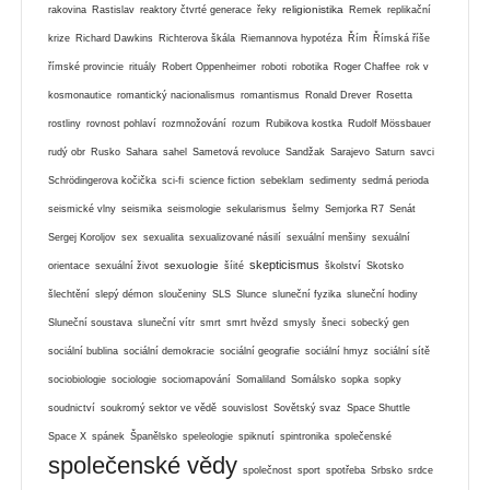
religionistika
rakovina
Rastislav
reaktory čtvrté generace
řeky
Remek
replikační
krize
Richard Dawkins
Richterova škála
Riemannova hypotéza
Řím
Římská říše
římské provincie
rituály
Robert Oppenheimer
roboti
robotika
Roger Chaffee
rok v
kosmonautice
romantický nacionalismus
romantismus
Ronald Drever
Rosetta
rostliny
rovnost pohlaví
rozmnožování
rozum
Rubikova kostka
Rudolf Mössbauer
rudý obr
Rusko
Sahara
sahel
Sametová revoluce
Sandžak
Sarajevo
Saturn
savci
Schrödingerova kočička
sci-fi
science fiction
sebeklam
sedimenty
sedmá perioda
seismické vlny
seismika
seismologie
sekularismus
šelmy
Semjorka R7
Senát
Sergej Koroljov
sex
sexualita
sexualizované násilí
sexuální menšiny
sexuální
skepticismus
sexuologie
orientace
sexuální život
šíité
školství
Skotsko
šlechtění
slepý démon
sloučeniny
SLS
Slunce
sluneční fyzika
sluneční hodiny
Sluneční soustava
sluneční vítr
smrt
smrt hvězd
smysly
šneci
sobecký gen
sociální bublina
sociální demokracie
sociální geografie
sociální hmyz
sociální sítě
sociobiologie
sociologie
sociomapování
Somaliland
Somálsko
sopka
sopky
soudnictví
soukromý sektor ve vědě
souvislost
Sovětský svaz
Space Shuttle
Space X
spánek
Španělsko
speleologie
spiknutí
spintronika
společenské
společenské vědy
společnost
sport
spotřeba
Srbsko
srdce