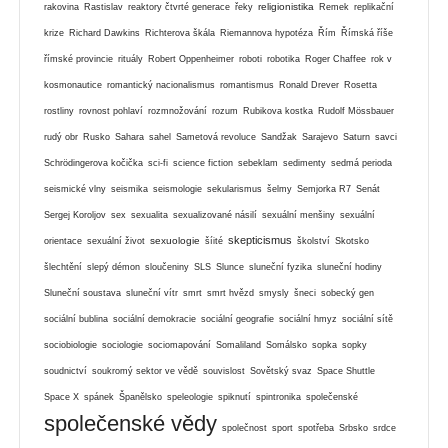
religionistika
rakovina
Rastislav
reaktory čtvrté generace
řeky
Remek
replikační
krize
Richard Dawkins
Richterova škála
Riemannova hypotéza
Řím
Římská říše
římské provincie
rituály
Robert Oppenheimer
roboti
robotika
Roger Chaffee
rok v
kosmonautice
romantický nacionalismus
romantismus
Ronald Drever
Rosetta
rostliny
rovnost pohlaví
rozmnožování
rozum
Rubikova kostka
Rudolf Mössbauer
rudý obr
Rusko
Sahara
sahel
Sametová revoluce
Sandžak
Sarajevo
Saturn
savci
Schrödingerova kočička
sci-fi
science fiction
sebeklam
sedimenty
sedmá perioda
seismické vlny
seismika
seismologie
sekularismus
šelmy
Semjorka R7
Senát
Sergej Koroljov
sex
sexualita
sexualizované násilí
sexuální menšiny
sexuální
skepticismus
sexuologie
orientace
sexuální život
šíité
školství
Skotsko
šlechtění
slepý démon
sloučeniny
SLS
Slunce
sluneční fyzika
sluneční hodiny
Sluneční soustava
sluneční vítr
smrt
smrt hvězd
smysly
šneci
sobecký gen
sociální bublina
sociální demokracie
sociální geografie
sociální hmyz
sociální sítě
sociobiologie
sociologie
sociomapování
Somaliland
Somálsko
sopka
sopky
soudnictví
soukromý sektor ve vědě
souvislost
Sovětský svaz
Space Shuttle
Space X
spánek
Španělsko
speleologie
spiknutí
spintronika
společenské
společenské vědy
společnost
sport
spotřeba
Srbsko
srdce