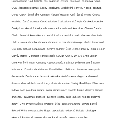
částicová fyzika
Burianosaurus
Čad
Callisto
čas
časomíra
částice
částicová
CCD
čechoslovakismus
Čechy
celoživotní vzdělávání
ceny IG Nobela
cenzura
Ceres
CERN
černá díra
Černobyl
červení trpaslíci
Češi
česká kotlina
Česká
Československo
republika
česká státnost
Česká televize
Československé legie
Český klub skeptiků
český stát
cestování
charismatické církve
Charles Darwin
chemie
Cheb
chemická komunikace
chemické látky
chemický prvek
chemtrails
Chile
chiralita
choroba
chování
chráněná území
chronobiologie
chytré domácnosti
CIA
čich
čichová komunikace
čichové podněty
Čína
čínské kroužky
čísla
číslo Pí
ČR
Clayův institut
Columbia
conquistadoři
COVID
COVID-19
Craig Venter
Cromwell
čtyři jezdci
Curiosity
cystická fibróza
dálkový průzkum Země
Daniel
Kahneman
Dánsko
darwinismus
David Hilbert
dědičnost
demence
demografie
demokracie
Denisované
desková tektonika
dezinformace
diagnoza
dinosauři
diskuse
dlouhodobé kosmické lety
dlouhodobé mise
Dmitrij Mendělejev
DNA
doba
ledová
doba poledová
domácí násilí
domestikace
Donald Trump
doprava
Dragon
druhohory
dualismus
duchové
duchovní služba
duše
duševní nemoci
duševní
zdraví
Dyje
dynamika růstu
dystopie
Éčka
ediakarská fauna
Edvard Beneš
ekologie
Edward White
efekt placebo
Egypt
egyptologie
eidetická biologie
ekonomický růst
ekonomie
ekonomika
ekosystém
elektrodynamika