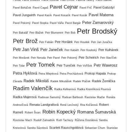
Pavel Cejnar
Pavel Gabzdyl
Pavel Boháček
Pavel Cagaš
Pavel Frič
Pavel Materna
Pavel Jungwirth
Pavel Kasík
Pavel Kosatík
Pavel Kozák
Peter Zamarovský
Pavel Pokorný
Pavel Stopka
Pavel Váňa
Pavol Bargár
Petr Brodský
Petr Bakalář
Petr Blažek
Petr Blumentrit
Petr Bob
Petr Brož
Petr Horálek
Petr Fabián
Petr Houdek
Petr Jan Juračka
Petr Jan Vinš
Petr Janeček
Petr Kulhánek
Petr Kabáth
Petr Koubský
Petr Scheirich
Petr Morávek
Petr Neruda
Petr Pavel
Petr Pokorný
Petr Slavíček
Petr Tomek
Petr Wawrosz
Petr Tureček
Petr Tolar
Petr Voříšek
Petra Hyklová
Prokop Hapala
Petra Mlejnková
Petra Procházková
Prokop
Radek Mikoláš
Radek Žemlička
Závada
Radek Mikulášek
Radek Ptáček
Radim Valenčík
Radka Kellnerová
Radka Kremlíková Pourová
Radka Majerová
Radovan Samotný
Radvan Bahbouh
Rastislav Maďar
Renáta
Renata Landgrafová
Robert
Androvičová
René Levínský
Rita Kočárová
Robin Kopecký
Romana Šumavská
Rameš
Robert Švarc
Rostislav Mach
Rudolf Zahradník
Ruth Tachezy
Růžena Dostálová
Sandra
Scarlett Rauschgoldová
Kreisslová
Sandra Sázelová
Sebastian Chum
Stanislav