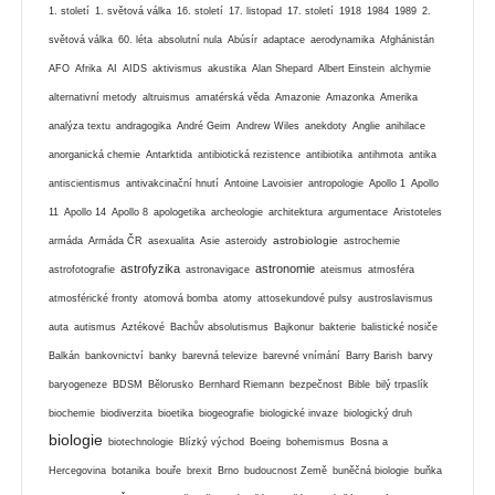
1. století
1. světová válka
16. století
17. listopad
17. století
1918
1984
1989
2.
světová válka
60. léta
absolutní nula
Abúsír
adaptace
aerodynamika
Afghánistán
AFO
Afrika
AI
AIDS
aktivismus
akustika
Alan Shepard
Albert Einstein
alchymie
alternativní metody
altruismus
amatérská věda
Amazonie
Amazonka
Amerika
analýza textu
andragogika
André Geim
Andrew Wiles
anekdoty
Anglie
anihilace
anorganická chemie
Antarktida
antibiotická rezistence
antibiotika
antihmota
antika
antiscientismus
antivakcinační hnutí
Antoine Lavoisier
antropologie
Apollo 1
Apollo
11
Apollo 14
Apollo 8
apologetika
archeologie
architektura
argumentace
Aristoteles
astrobiologie
armáda
Armáda ČR
asexualita
Asie
asteroidy
astrochemie
astrofyzika
astronomie
astrofotografie
astronavigace
ateismus
atmosféra
atmosférické fronty
atomová bomba
atomy
attosekundové pulsy
austroslavismus
auta
autismus
Aztékové
Bachův absolutismus
Bajkonur
bakterie
balistické nosiče
Balkán
bankovnictví
banky
barevná televize
barevné vnímání
Barry Barish
barvy
baryogeneze
BDSM
Bělorusko
Bernhard Riemann
bezpečnost
Bible
bilý trpaslík
biochemie
biodiverzita
bioetika
biogeografie
biologické invaze
biologický druh
biologie
biotechnologie
Blízký východ
Boeing
bohemismus
Bosna a
Hercegovina
botanika
bouře
brexit
Brno
budoucnost Země
buněčná biologie
buňka