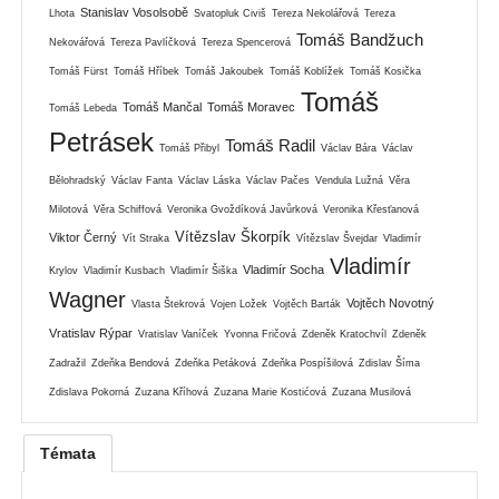
Stanislav Vosolsobě
Lhota
Svatopluk Civiš
Tereza Nekolářová
Tereza
Tomáš Bandžuch
Nekovářová
Tereza Pavlíčková
Tereza Spencerová
Tomáš Fürst
Tomáš Hříbek
Tomáš Jakoubek
Tomáš Koblížek
Tomáš Kosička
Tomáš
Tomáš Mančal
Tomáš Moravec
Tomáš Lebeda
Petrásek
Tomáš Radil
Tomáš Přibyl
Václav Bára
Václav
Bělohradský
Václav Fanta
Václav Láska
Václav Pačes
Vendula Lužná
Věra
Milotová
Věra Schiffová
Veronika Gvoždíková Javůrková
Veronika Křesťanová
Vítězslav Škorpík
Viktor Černý
Vít Straka
Vítězslav Švejdar
Vladimír
Vladimír
Vladimír Socha
Krylov
Vladimír Kusbach
Vladimír Šiška
Wagner
Vojtěch Novotný
Vlasta Štekrová
Vojen Ložek
Vojtěch Barták
Vratislav Rýpar
Vratislav Vaníček
Yvonna Fričová
Zdeněk Kratochvíl
Zdeněk
Zadražil
Zdeňka Bendová
Zdeňka Petáková
Zdeňka Pospíšilová
Zdislav Šíma
Zdislava Pokorná
Zuzana Kříhová
Zuzana Marie Kostićová
Zuzana Musilová
Témata