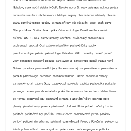
Nobelovy ceny
noční obloha
NOMA
Norsko
novověk
nový ateismus
nukleosyntéza
numerické simulace
obchodování s lidskými orgány
obecná teorie relativity
oběžná
dráha
obrněná vozidla
oceány
ochrana přírody
oči
očkování
odboj
oheň
olovo
Olympus Mons
Oortův oblak
optika
Orion
ornitologie
Orwell
oscilace neutrin
osídlení
OSIRIS-REx
ostrov stability
osvětlení
osvícenský absolutismus
osvícenství
otroctví
Ötzi
ozbrojené konflikty
pachové látky
pachy
paleoklimatologie
paleolit
paleontologie
Palestina
PALS
památky
paměť
paměť
vody
pandemie
panelová diskuse
panslavismus
panspermie
papež
Papua Nová-
Guinea
paradoxy
paranormální jevy
Paranormální výzva
parasitismus
parašutismus
paraziti
parazitologie
pareidolie
parlamentarismus
Parthie
partnerské vztahy
partnerský vztah
pásmo Gazy
pastevectví
patologie
pavěda
pedagogika
pediatrie
pedologie
peníze
periodická tabulka prvků
Perseverance
Persie
Peru
Philae
Pierre
planetární vědy
planetologie
de Fermat
pilotované lety
planetární ochrana
planety
platební karty
plazma
plesiosauři
plodnost
Pluto
počasí
počátky života
počítače
počítačové hry
počítání
Pod Svícnem
podledovcová jezera
pohádky
pohlaví
pohlavní dimorfismus
pohlavní rozmnožování
Pokec s Pátečníky
pokusy na
lidech
polární oblasti
polární výzkum
polární záře
politická geografie
politická