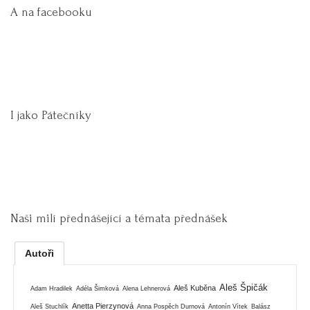
A na facebooku
I jako Pátečníky
Naši milí přednášející a témata přednášek
Autoři
Aleš Špičák
Aleš Kuběna
Adam Hradilek
Adéla Šimková
Alena Lehnerová
Anetta Pierzynová
Aleš Stuchlík
Anna Pospěch Durnová
Antonín Vítek
Balász