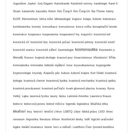
Jugoslávie
Jupiter
Jurij Gagarin
Kamiokande
Kanárské ostrovy
kardiologie
Karel II.
Stuart
katastrofa
kauzalita
Kelvin
Kim Čong-Il
Kim Čong-Un
Kip Thorne
klamy
klimatologie
KLDR
Klementinum
klima měst
kognice
kolaps
kolonie
kolonizace
konspirační teorie
kombinatorika
komety
komunikace
komunismus
konce světa
konstrukce
kooperace
kooperativita
kooperativní hry
kopytníci
kosmická loď
kosmická síť
kosmické lety
kosmické počasí
kosmické pohony
kosmické smetí
kosmonautika
kosmologie
kosmické stanice
kosmické záření
Kosntantin a
Metoděj
Kosovo
krajinná ekologie
krasové jevy
kreacionismus
křesťanství
Křída
kritické myšlení
kriminalistika
kriminalita
krize
kryovulkanismus
kryptografie
kryptozoologie
krystaly
Kuiperův pás
kultura
kulturní krajina
Kurt Gödel
kvantová
kvantová fyzika
biologie
kvantová chemie
kvantová mechanika
kvantová optika
kvantová provázanost
kvantové počítače
kvark-gluonové plazma
kvasary
Kyros
Veliký
Lajka
laserová fyzika
lasery
láska
Latinská Amerika
Lawrence Krauss
ledovce
ledovcová jezera
ledové měsíce
legenda
legislativa
lékařská etika
lékařství
lesy
letectví
letniční církve
LGBTQ
Libye
lidská práva
LIGO
limes
romanum
lingvistika
literatura
lithium
litosferické desky
lodě
logické uvažování
logika
lokální invariance
loterie
lovci a sběrači
Ludolfovo číslo
lymská borelióza