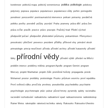
politika
politologie
korektnost
politická mapa
politický extremismus
polokovy
polymery
poprava
populace
popularizace
popularizace vědy
porfen
pornografie
porodnost
porozumění
posttraumatická intervence
potkani
potraviny
poválečná
politika
pověry
povodně
požáry
poznání
Praha
prameny
práva dětí
práva žen
práva zvířat
pravěk
pravice
právo
pravopis
Pražský hrad
Přední východ
předpověď počasí
předpovědi
předvolební průzkumy
prekambrium
Přemyslovci
presokratici
přetížení
prevence
prezident
příběhy
přílivové vlny
primární okruh
primatologie
princip neurčitosti
příroda
přírodní archivy
přírodní katastrofy
přírodní
přírodní vědy
látky
přírodní výběr
přistání na Měsíci
program Apollo
problém intence
problémy milénia
program Gemini
program
Mercury
projekt Manhattan
projekt Záře
proměnné hvězdy
propaganda
prorok
Mohamed
prostor
protilátky
protistologie
Prusko
průzkum vesmíru
první republika
První světová válka
prvočísla
prvohory
pseudověda
psychedelika
psychiatrie
psychologie
psychoterapie
ptáci
pulsar
původ hmoty
pyramidy
qubity
racionalita
racionální rozhodování
radioaktivita
radioaktivní spad
radioastronomie
radioteleskop
Rainer Weiss
raketoplán
raketová technika
rakety
Rakousko
Rakousko-Uhersko