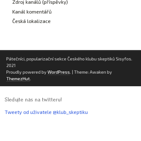
Zdroj kanálů (příspěvky)
Kanál komentářů
Česká lokalizace
Pátečníci, popularizační sekce Českého klubu skeptiků Sisyfos.
2021
Proudly powered by
WordPress
.
|
Theme: Awaken by
ThemezHut
.
Sledujte nás na twitteru!
Tweety od uživatele @klub_skeptiku