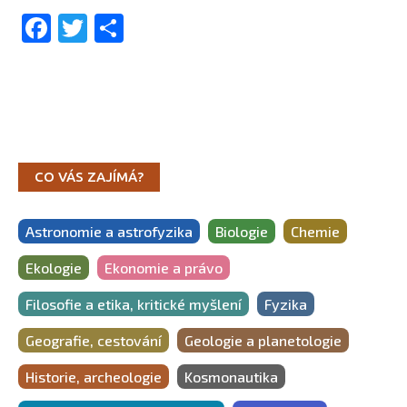
Facebook
Twitter
Share
CO VÁS ZAJÍMÁ?
Astronomie a astrofyzika
Biologie
Chemie
Ekologie
Ekonomie a právo
Filosofie a etika, kritické myšlení
Fyzika
Geografie, cestování
Geologie a planetologie
Historie, archeologie
Kosmonautika