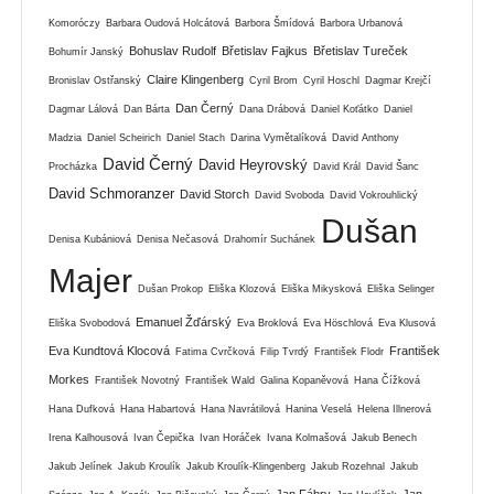
Komoróczy
Barbara Oudová Holcátová
Barbora Šmídová
Barbora Urbanová
Bohuslav Rudolf
Břetislav Fajkus
Břetislav Tureček
Bohumír Janský
Claire Klingenberg
Bronislav Ostřanský
Cyril Brom
Cyril Hoschl
Dagmar Krejčí
Dan Černý
Dagmar Lálová
Dan Bárta
Dana Drábová
Daniel Koťátko
Daniel
Madzia
Daniel Scheirich
Daniel Stach
Darina Vymětalíková
David Anthony
David Černý
David Heyrovský
Procházka
David Král
David Šanc
David Schmoranzer
David Storch
David Svoboda
David Vokrouhlický
Dušan
Denisa Kubániová
Denisa Nečasová
Drahomír Suchánek
Majer
Dušan Prokop
Eliška Klozová
Eliška Mikysková
Eliška Selinger
Emanuel Žďárský
Eliška Svobodová
Eva Broklová
Eva Höschlová
Eva Klusová
Eva Kundtová Klocová
František
Fatima Cvrčková
Filip Tvrdý
František Flodr
Morkes
František Novotný
František Wald
Galina Kopaněvová
Hana Čížková
Hana Dufková
Hana Habartová
Hana Navrátilová
Hanina Veselá
Helena Illnerová
Irena Kalhousová
Ivan Čepička
Ivan Horáček
Ivana Kolmašová
Jakub Benech
Jakub Jelínek
Jakub Kroulík
Jakub Kroulík-Klingenberg
Jakub Rozehnal
Jakub
Jan Fábry
Jan