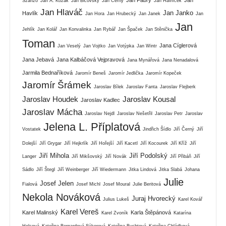
Szánzo
Jan A. Kozák
Jan Bičovský
Jan Černý
Jan Havlíček
Jan Hlaváč
Jan Janko
Havlík
Jan Hora
Jan Hrubecký
Jan Janek
Jan
Jan
Jehlík
Jan Kolář
Jan Konvalinka
Jan Rybář
Jan Špaček
Jan Stěnička
Toman
Jana Cíglerová
Jan Veselý
Jan Vojtko
Jan Votýpka
Jan Wintr
Jana Jebavá
Jana Kalbáčová Vejpravová
Jana Mynářová
Jana Nenadalová
Jarmila Bednaříková
Jaromír Beneš
Jaromír Jedlička
Jaromír Kopeček
Jaromír Šrámek
Jaroslav Bílek
Jaroslav Fanta
Jaroslav Flejberk
Jaroslav Houdek
Jaroslav Kousal
Jaroslav Kadlec
Jaroslav Mácha
Jaroslav Nejdl
Jaroslav Nešetřil
Jaroslav Petr
Jaroslav
Jelena L. Příplatová
Vostatek
Jindřich Šídlo
Jiří Černý
Jiří
Dolejší
Jiří Grygar
Jiří Hejkrlík
Jiří Hořejší
Jiří Kacetl
Jiří Kocourek
Jiří Kříž
Jiří
Jiří Mihola
Jiří Podolský
Langer
Jiří Mikšovský
Jiří Novák
Jiří Přibáň
Jiří
Sádlo
Jiří Štegl
Jiří Weinberger
Jiří Wiedermann
Jitka Lindová
Jitka Slabá
Johana
Julie
Josef Jelen
Fialová
Josef Michl
Josef Moural
Julie Beritová
Nekola Nováková
Juraj Hvorecký
Julius Lukeš
Karel Kovář
Karel Vereš
Karel Malinský
Karla Štěpánová
Karel Zvoník
Katarína
Holcová
Kateřina Bernardová Sýkorová
Kateřina Buchtová
Kateřina Chládková