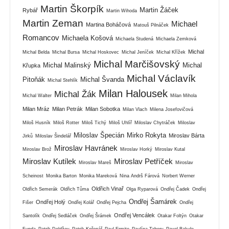
Martin Škorpík
Martin Žáček
Rybář
Martin Wihoda
Martin Zeman
Michael
Martina Boháčová
Matouš Pilnáček
Romancov
Michaela Košová
Michaela Studená
Michaela Zemková
Michal
Michal Belda
Michal Bursa
Michal Hoskovec
Michal Jeníček
Michal Křížek
Michal Marčišovský
Michal Malinský
Michal
Křupka
Michal Václavík
Pitoňák
Michal Švanda
Michal Stehlík
Milan Halousek
Michal Žák
Michal Walter
Milan Mihola
Milan Mráz
Milan Petrák
Milan Sobotka
Milan Vlach
Milena Josefovičová
Miloš Husník
Miloš Rotter
Miloš Tichý
Miloš Uhlíř
Miloslav Chytráček
Miloslav
Miloslav Špecián
Mirko Rokyta
Miroslav Bárta
Jirků
Miloslav Šindelář
Miroslav Havránek
Miroslav Brož
Miroslav Horký
Miroslav Kutal
Miroslav Kutílek
Miroslav Petříček
Miroslav Mareš
Miroslav
Scheinost
Monika Barton
Monika Mareková
Nina Andrš Fárová
Norbert Werner
Oldřich Vinař
Oldřich Semerák
Oldřich Tůma
Olga Ryparová
Ondřej Čadek
Ondřej
Ondřej Šamárek
Ondřej Holý
Fišer
Ondřej Kolář
Ondřej Pejcha
Ondřej
Ondřej Vencálek
Santolík
Ondřej Sedláček
Ondřej Šrámek
Otakar Foltýn
Otakar
Funda
Patrik Doldžev
Patrik Kořenář
Paul Ermite
Paulína Tabery
Pavel Bakule