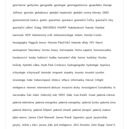
geografie
geologie
geochemie
geofyzika
geomagnetismus
geopolitika
George
Jeffreys
germáni
globalizace
globální oteplování
globální zmeny klimatu
GMO
goniometrické funkce
grafen
gravettien
gravitace
gravitační čočky
gravitační vlny
gravitační záření
Gulag
GW150914
HAARP
Habsburkové
Hamás
Hanibal
harmonie
HDP
helenistický svět
helioseismologie
helium
Hernán Cortés
historie vědy
heutagogika
Higgsův boson
Historie Pátečníků
HIV
hlavní
posloupnost
hlavolamy
hmota
hoaxy
homeopatie
Homo sapiens
homosexualita
horolezectví
houby
hrdinství
hudba
humanitní vědy
humor
hurikány
Huxley
hvězdy
hybridní válka
Hyde Park Civilizace
hydrogeografie
hydrologie
hypnóza
ichtyologie
ichtyosauři
ilumináti
imigranti
impakty
imunita
imunitní systém
imunologie
Indie
Indoevropané
infekce
inflace
informatika
Inkové
InSight
inteligence
internet
internetové diskuze
invazivní druhy
investigativní žurnalistika
Io
iracionalita
Írán
islám
Islámský stát
ISRO
Itálie
Ivan Koněv
Izrael
jaderná chemie
jaderná elektrárna
jaderná energetika
jaderná energetiky
jaderná fyzika
jaderná zima
jaderné doktríny
jaderné štěpení
jaderné zbraně
jaderné zbrojení
jaderný reaktor
jádro atomu
James Clerk Maxwell
James Randi
Japonsko
jazyk
jazykověda
jazyky
Ježek v kleci
jezera
jídlo
jiné inteligence
Jižní Amerika
John Stapp
Josef II.