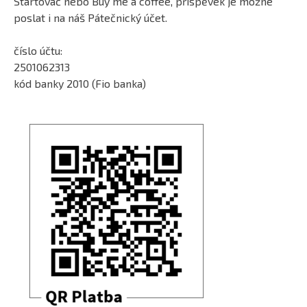
Startovač nebo Buy me a coffee, příspěvek je možné
poslat i na náš Pátečnický účet.
číslo účtu:
2501062313
kód banky 2010 (Fio banka)