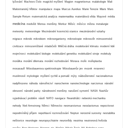
lyžování
Machovo číslo
magické myšlení
Magion
magnetismus
malakologie
Mali
Mars
Malostranský hřbitov
manipulace
mapa
Marcus Aurelius
Marie Terezie
Mars
matematika
Sample Return
matematická analýza
materiálová věda
Mayové
média
medicína
medvěd
Mensa
menšiny
Merkur
Měsíc
měsíce
města
metalurgie
mezinárodní vztahy
meteority
meteorologie
Mezinárodní kosmická stanice
migrace
mikrobi
mikrobiom
mikroorganismy
mikroskopie
mikrosvět
mimozemské
civilizace
mimozemšťané
mladočeši
Mléčná dráha
modelování klimatu
moderní lidé
mojmírovci
molekulární biologie
molekulární genetika
molekulární stroje
molekuly
morálka
morální dilemata
morální rozhodování
Morava
moře
mořeplavba
mosasauři
Mössbauerova spektroskopie
Mössbauerův jev
mozek
mravenci
náboženství
muslimové
mykologie
myšlení rychlé a pomalé
mýty
nacionalismus
nadpřirozeno
náhoda
námořnictví
nanochemie
nanotechnologie
narcismus
národní
obrození
národní parky
národnostní menšiny
narušení symetrií
NASA
Nashův
vyjednávací problém
násilí
NATO
navigace
Neandrtálci
nebeská mechanika
nehody
Neil Armstrong
Němci
Německo
neomarxismus
neoslavismus
nepoctivost
nepodmíněný příjem
nepohlavní rozmnožování
Neptun
nerostné suroviny
nestabilita
neštovice
neurologie
neuropsychiatrie
neurovědy
neutrina
neutronová hvězda
nevěra
New Horizons
Newton
nic
Nigérie
Nikola Tesla
Nil
Nobelova cena