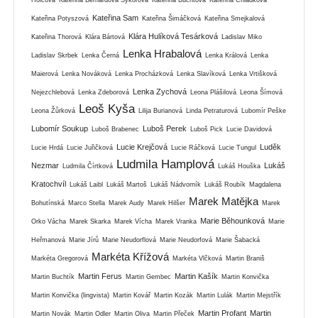
Kateřina Sam
Kateřina Potyszová
Kateřina Šimáčková
Kateřina Smejkalová
Klára Hulíková Tesárková
Kateřina Thorová
Klára Bártová
Ladislav Miko
Lenka Hrabalová
Ladislav Skrbek
Lenka Černá
Lenka Králová
Lenka
Maierová
Lenka Nováková
Lenka Procházková
Lenka Slavíková
Lenka Vrtišková
Lenka Zychová
Nejezchlebová
Lenka Zdeborová
Leona Plášilová
Leona Šímová
Leoš Kyša
Leona Žůrková
Lilija Burianová
Linda Petraturová
Lubomír Peške
Lubomír Soukup
Luboš Perek
Luboš Brabenec
Luboš Pick
Lucie Davidová
Lucie Krejčová
Luděk
Lucie Hrdá
Lucie Juřičková
Lucie Ráčková
Lucie Tungul
Ludmila Hamplová
Nezmar
Lukáš
Ludmila Čírtková
Lukáš Houška
Kratochvíl
Lukáš Laibl
Lukáš Martoš
Lukáš Nádvorník
Lukáš Roubík
Magdalena
Marek Matějka
Bohutínská
Marco Stella
Marek Audy
Marek Hilšer
Marek
Marie Běhounková
Orko Vácha
Marek Skarka
Marek Vícha
Marek Vranka
Marie
Heřmanová
Marie Jírů
Marie Neudorflová
Marie Neudorfová
Marie Šabacká
Markéta Křížová
Markéta Gregorová
Markéta Vlčková
Martin Braniš
Martin Ferus
Martin Kašík
Martin Buchtík
Martin Gembec
Martin Konvička
Martin Konvička (lingvista)
Martin Kovář
Martin Kozák
Martin Lulák
Martin Mejstřík
Martin Profant
Martin
Martin Novák
Martin Odler
Martin Oliva
Martin Přeček