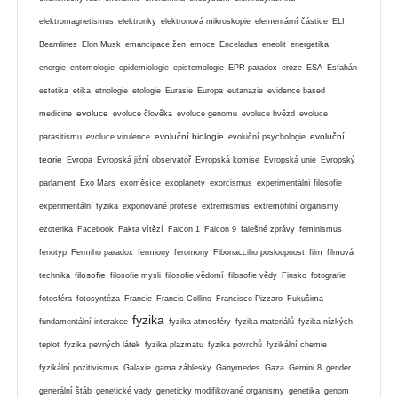
elektromagnetismus
elektronky
elektronová mikroskopie
elementární částice
ELI
Beamlines
Elon Musk
emancipace žen
emoce
Enceladus
eneolit
energetika
energie
entomologie
epidemiologie
epistemologie
EPR paradox
eroze
ESA
Esfahán
estetika
etika
etnologie
etologie
Eurasie
Europa
eutanazie
evidence based
evoluce
medicine
evoluce člověka
evoluce genomu
evoluce hvězd
evoluce
evoluční biologie
evoluční
parasitismu
evoluce virulence
evoluční psychologie
teorie
Evropa
Evropská jižní observatoř
Evropská komise
Evropská unie
Evropský
parlament
Exo Mars
exoměsíce
exoplanety
exorcismus
experimentální filosofie
experimentální fyzika
exponované profese
extremismus
extremofilní organismy
ezoterika
Facebook
Fakta vítězí
Falcon 1
Falcon 9
falešné zprávy
feminismus
fenotyp
Fermiho paradox
fermiony
feromony
Fibonacciho posloupnost
film
filmová
filosofie
technika
filosofie mysli
filosofie vědomí
filosofie vědy
Finsko
fotografie
fotosféra
fotosyntéza
Francie
Francis Collins
Francisco Pizzaro
Fukušima
fyzika
fundamentální interakce
fyzika atmosféry
fyzika materiálů
fyzika nízkých
teplot
fyzika pevných látek
fyzika plazmatu
fyzika povrchů
fyzikální chemie
fyzikální pozitivismus
Galaxie
gama záblesky
Ganymedes
Gaza
Gemini 8
gender
generální štáb
genetické vady
geneticky modifikované organismy
genetika
genom