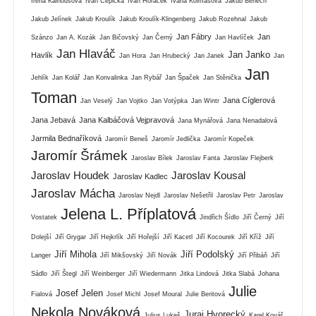
Irena Kalhousová
Ivan Čepička
Ivan Horáček
Ivana Kolmašová
Jakub Benech
Jakub Jelínek
Jakub Kroulík
Jakub Kroulík-Klingenberg
Jakub Rozehnal
Jakub
Jan Fábry
Jan
Szánzo
Jan A. Kozák
Jan Bičovský
Jan Černý
Jan Havlíček
Jan Hlaváč
Jan Janko
Havlík
Jan Hora
Jan Hrubecký
Jan Janek
Jan
Jan
Jehlík
Jan Kolář
Jan Konvalinka
Jan Rybář
Jan Špaček
Jan Stěnička
Toman
Jana Cíglerová
Jan Veselý
Jan Vojtko
Jan Votýpka
Jan Wintr
Jana Jebavá
Jana Kalbáčová Vejpravová
Jana Mynářová
Jana Nenadalová
Jarmila Bednaříková
Jaromír Beneš
Jaromír Jedlička
Jaromír Kopeček
Jaromír Šrámek
Jaroslav Bílek
Jaroslav Fanta
Jaroslav Flejberk
Jaroslav Houdek
Jaroslav Kousal
Jaroslav Kadlec
Jaroslav Mácha
Jaroslav Nejdl
Jaroslav Nešetřil
Jaroslav Petr
Jaroslav
Jelena L. Příplatová
Vostatek
Jindřich Šídlo
Jiří Černý
Jiří
Dolejší
Jiří Grygar
Jiří Hejkrlík
Jiří Hořejší
Jiří Kacetl
Jiří Kocourek
Jiří Kříž
Jiří
Jiří Mihola
Jiří Podolský
Langer
Jiří Mikšovský
Jiří Novák
Jiří Přibáň
Jiří
Sádlo
Jiří Štegl
Jiří Weinberger
Jiří Wiedermann
Jitka Lindová
Jitka Slabá
Johana
Julie
Josef Jelen
Fialová
Josef Michl
Josef Moural
Julie Beritová
Nekola Nováková
Juraj Hvorecký
Julius Lukeš
Karel Kovář