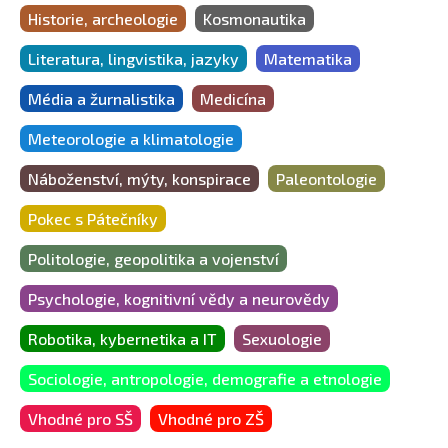
Historie, archeologie
Kosmonautika
Literatura, lingvistika, jazyky
Matematika
Média a žurnalistika
Medicína
Meteorologie a klimatologie
Náboženství, mýty, konspirace
Paleontologie
Pokec s Pátečníky
Politologie, geopolitika a vojenství
Psychologie, kognitivní vědy a neurovědy
Robotika, kybernetika a IT
Sexuologie
Sociologie, antropologie, demografie a etnologie
Vhodné pro SŠ
Vhodné pro ZŠ