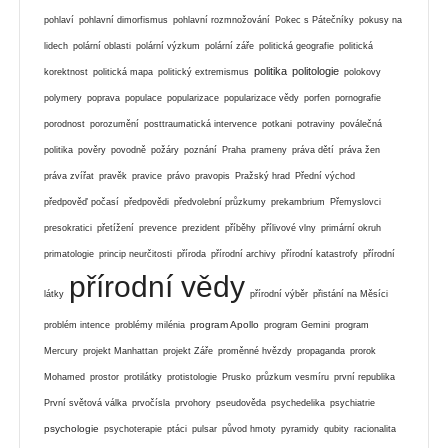
pohlaví
pohlavní dimorfismus
pohlavní rozmnožování
Pokec s Pátečníky
pokusy na
lidech
polární oblasti
polární výzkum
polární záře
politická geografie
politická
politika
politologie
korektnost
politická mapa
politický extremismus
polokovy
polymery
poprava
populace
popularizace
popularizace vědy
porfen
pornografie
porodnost
porozumění
posttraumatická intervence
potkani
potraviny
poválečná
politika
pověry
povodně
požáry
poznání
Praha
prameny
práva dětí
práva žen
práva zvířat
pravěk
pravice
právo
pravopis
Pražský hrad
Přední východ
předpověď počasí
předpovědi
předvolební průzkumy
prekambrium
Přemyslovci
presokratici
přetížení
prevence
prezident
příběhy
přílivové vlny
primární okruh
primatologie
princip neurčitosti
příroda
přírodní archivy
přírodní katastrofy
přírodní
přírodní vědy
látky
přírodní výběr
přistání na Měsíci
program Apollo
problém intence
problémy milénia
program Gemini
program
Mercury
projekt Manhattan
projekt Záře
proměnné hvězdy
propaganda
prorok
Mohamed
prostor
protilátky
protistologie
Prusko
průzkum vesmíru
první republika
První světová válka
prvočísla
prvohory
pseudověda
psychedelika
psychiatrie
psychologie
psychoterapie
ptáci
pulsar
původ hmoty
pyramidy
qubity
racionalita