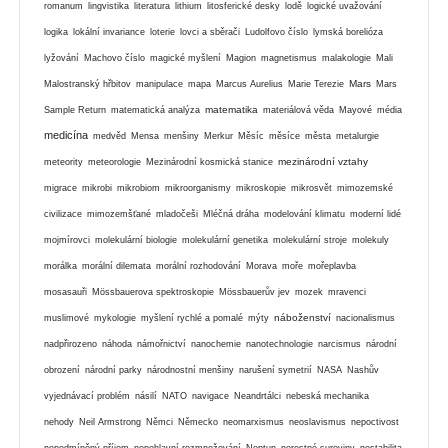
romanum
lingvistika
literatura
lithium
litosferické desky
lodě
logické uvažování
logika
lokální invariance
loterie
lovci a sběrači
Ludolfovo číslo
lymská borelióza
lyžování
Machovo číslo
magické myšlení
Magion
magnetismus
malakologie
Mali
Mars
Malostranský hřbitov
manipulace
mapa
Marcus Aurelius
Marie Terezie
Mars
matematika
Sample Return
matematická analýza
materiálová věda
Mayové
média
medicína
medvěd
Mensa
menšiny
Merkur
Měsíc
měsíce
města
metalurgie
mezinárodní vztahy
meteority
meteorologie
Mezinárodní kosmická stanice
migrace
mikrobi
mikrobiom
mikroorganismy
mikroskopie
mikrosvět
mimozemské
civilizace
mimozemšťané
mladočeši
Mléčná dráha
modelování klimatu
moderní lidé
mojmírovci
molekulární biologie
molekulární genetika
molekulární stroje
molekuly
morálka
morální dilemata
morální rozhodování
Morava
moře
mořeplavba
mosasauři
Mössbauerova spektroskopie
Mössbauerův jev
mozek
mravenci
náboženství
muslimové
mykologie
myšlení rychlé a pomalé
mýty
nacionalismus
nadpřirozeno
náhoda
námořnictví
nanochemie
nanotechnologie
narcismus
národní
obrození
národní parky
národnostní menšiny
narušení symetrií
NASA
Nashův
vyjednávací problém
násilí
NATO
navigace
Neandrtálci
nebeská mechanika
nehody
Neil Armstrong
Němci
Německo
neomarxismus
neoslavismus
nepoctivost
nepodmíněný příjem
nepohlavní rozmnožování
Neptun
nerostné suroviny
nestabilita