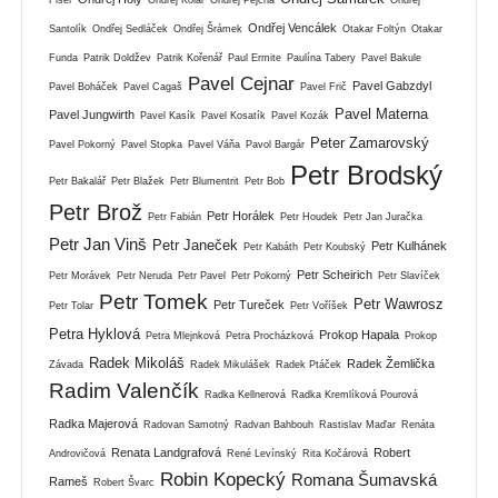
Ondřej Vencálek
Santolík
Ondřej Sedláček
Ondřej Šrámek
Otakar Foltýn
Otakar
Funda
Patrik Doldžev
Patrik Kořenář
Paul Ermite
Paulína Tabery
Pavel Bakule
Pavel Cejnar
Pavel Gabzdyl
Pavel Boháček
Pavel Cagaš
Pavel Frič
Pavel Materna
Pavel Jungwirth
Pavel Kasík
Pavel Kosatík
Pavel Kozák
Peter Zamarovský
Pavel Pokorný
Pavel Stopka
Pavel Váňa
Pavol Bargár
Petr Brodský
Petr Bakalář
Petr Blažek
Petr Blumentrit
Petr Bob
Petr Brož
Petr Horálek
Petr Fabián
Petr Houdek
Petr Jan Juračka
Petr Jan Vinš
Petr Janeček
Petr Kulhánek
Petr Kabáth
Petr Koubský
Petr Scheirich
Petr Morávek
Petr Neruda
Petr Pavel
Petr Pokorný
Petr Slavíček
Petr Tomek
Petr Wawrosz
Petr Tureček
Petr Tolar
Petr Voříšek
Petra Hyklová
Prokop Hapala
Petra Mlejnková
Petra Procházková
Prokop
Radek Mikoláš
Radek Žemlička
Závada
Radek Mikulášek
Radek Ptáček
Radim Valenčík
Radka Kellnerová
Radka Kremlíková Pourová
Radka Majerová
Radovan Samotný
Radvan Bahbouh
Rastislav Maďar
Renáta
Renata Landgrafová
Robert
Androvičová
René Levínský
Rita Kočárová
Robin Kopecký
Romana Šumavská
Rameš
Robert Švarc