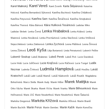
Karel Vereš
Karel Malinský
Karla Štěpánová
Karel Zvoník
Katarína
Holcová
Kateřina Bernardová Sýkorová
Kateřina Buchtová
Kateřina Chládková
Kateřina Sam
Kateřina Potyszová
Kateřina Šimáčková
Kateřina Smejkalová
Klára Hulíková Tesárková
Kateřina Thorová
Klára Bártová
Ladislav Miko
Lenka Hrabalová
Ladislav Skrbek
Lenka Černá
Lenka Králová
Lenka
Maierová
Lenka Nováková
Lenka Procházková
Lenka Slavíková
Lenka Vrtišková
Lenka Zychová
Nejezchlebová
Lenka Zdeborová
Leona Plášilová
Leona Šímová
Leoš Kyša
Leona Žůrková
Lilija Burianová
Linda Petraturová
Lubomír Peške
Lubomír Soukup
Luboš Perek
Luboš Brabenec
Luboš Pick
Lucie Davidová
Lucie Krejčová
Luděk
Lucie Hrdá
Lucie Juřičková
Lucie Ráčková
Lucie Tungul
Ludmila Hamplová
Nezmar
Lukáš
Ludmila Čírtková
Lukáš Houška
Kratochvíl
Lukáš Laibl
Lukáš Martoš
Lukáš Nádvorník
Lukáš Roubík
Magdalena
Marek Matějka
Bohutínská
Marco Stella
Marek Audy
Marek Hilšer
Marek
Marie Běhounková
Orko Vácha
Marek Skarka
Marek Vícha
Marek Vranka
Marie
Heřmanová
Marie Jírů
Marie Neudorflová
Marie Neudorfová
Marie Šabacká
Markéta Křížová
Markéta Gregorová
Markéta Vlčková
Martin Braniš
Martin Ferus
Martin Kašík
Martin Buchtík
Martin Gembec
Martin Konvička