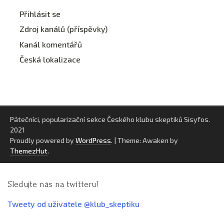
Přihlásit se
Zdroj kanálů (příspěvky)
Kanál komentářů
Česká lokalizace
Pátečníci, popularizační sekce Českého klubu skeptiků Sisyfos.
2021
Proudly powered by
WordPress
.
|
Theme: Awaken by
ThemezHut
.
Sledujte nás na twitteru!
Tweety od uživatele @klub_skeptiku