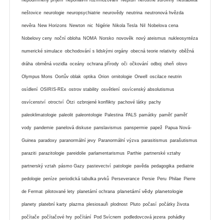
neštovice
neurologie
neuropsychiatrie
neurovědy
neutrina
neutronová hvězda
nevěra
New Horizons
Newton
nic
Nigérie
Nikola Tesla
Nil
Nobelova cena
Nobelovy ceny
noční obloha
NOMA
Norsko
novověk
nový ateismus
nukleosyntéza
numerické simulace
obchodování s lidskými orgány
obecná teorie relativity
oběžná
dráha
obrněná vozidla
oceány
ochrana přírody
oči
očkování
odboj
oheň
olovo
Olympus Mons
Oortův oblak
optika
Orion
ornitologie
Orwell
oscilace neutrin
osídlení
OSIRIS-REx
ostrov stability
osvětlení
osvícenský absolutismus
osvícenství
otroctví
Ötzi
ozbrojené konflikty
pachové látky
pachy
paleoklimatologie
paleolit
paleontologie
Palestina
PALS
památky
paměť
paměť
vody
pandemie
panelová diskuse
panslavismus
panspermie
papež
Papua Nová-
Guinea
paradoxy
paranormální jevy
Paranormální výzva
parasitismus
parašutismus
paraziti
parazitologie
pareidolie
parlamentarismus
Parthie
partnerské vztahy
partnerský vztah
pásmo Gazy
pastevectví
patologie
pavěda
pedagogika
pediatrie
pedologie
peníze
periodická tabulka prvků
Perseverance
Persie
Peru
Philae
Pierre
planetární vědy
planetologie
de Fermat
pilotované lety
planetární ochrana
planety
platební karty
plazma
plesiosauři
plodnost
Pluto
počasí
počátky života
počítače
počítačové hry
počítání
Pod Svícnem
podledovcová jezera
pohádky