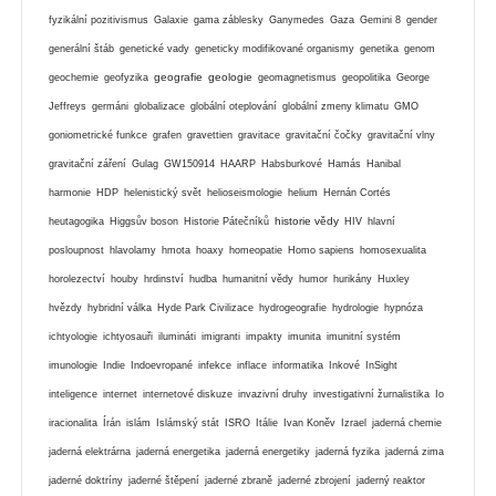
fyzikální pozitivismus
Galaxie
gama záblesky
Ganymedes
Gaza
Gemini 8
gender
generální štáb
genetické vady
geneticky modifikované organismy
genetika
genom
geografie
geologie
geochemie
geofyzika
geomagnetismus
geopolitika
George
Jeffreys
germáni
globalizace
globální oteplování
globální zmeny klimatu
GMO
goniometrické funkce
grafen
gravettien
gravitace
gravitační čočky
gravitační vlny
gravitační záření
Gulag
GW150914
HAARP
Habsburkové
Hamás
Hanibal
harmonie
HDP
helenistický svět
helioseismologie
helium
Hernán Cortés
historie vědy
heutagogika
Higgsův boson
Historie Pátečníků
HIV
hlavní
posloupnost
hlavolamy
hmota
hoaxy
homeopatie
Homo sapiens
homosexualita
horolezectví
houby
hrdinství
hudba
humanitní vědy
humor
hurikány
Huxley
hvězdy
hybridní válka
Hyde Park Civilizace
hydrogeografie
hydrologie
hypnóza
ichtyologie
ichtyosauři
ilumináti
imigranti
impakty
imunita
imunitní systém
imunologie
Indie
Indoevropané
infekce
inflace
informatika
Inkové
InSight
inteligence
internet
internetové diskuze
invazivní druhy
investigativní žurnalistika
Io
iracionalita
Írán
islám
Islámský stát
ISRO
Itálie
Ivan Koněv
Izrael
jaderná chemie
jaderná elektrárna
jaderná energetika
jaderná energetiky
jaderná fyzika
jaderná zima
jaderné doktríny
jaderné štěpení
jaderné zbraně
jaderné zbrojení
jaderný reaktor