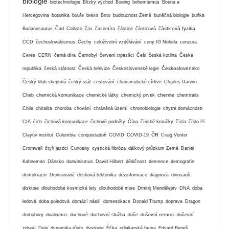
biologie
biotechnologie
Blízký východ
Boeing
bohemismus
Bosna a
Hercegovina
botanika
bouře
brexit
Brno
budoucnost Země
buněčná biologie
buňka
částicová fyzika
Burianosaurus
Čad
Callisto
čas
časomíra
částice
částicová
CCD
čechoslovakismus
Čechy
celoživotní vzdělávání
ceny IG Nobela
cenzura
Ceres
CERN
černá díra
Černobyl
červení trpaslíci
Češi
česká kotlina
Česká
Československo
republika
česká státnost
Česká televize
Československé legie
Český klub skeptiků
český stát
cestování
charismatické církve
Charles Darwin
chemie
Cheb
chemická komunikace
chemické látky
chemický prvek
chemtrails
Chile
chiralita
choroba
chování
chráněná území
chronobiologie
chytré domácnosti
CIA
čich
čichová komunikace
čichové podněty
Čína
čínské kroužky
čísla
číslo Pí
ČR
Clayův institut
Columbia
conquistadoři
COVID
COVID-19
Craig Venter
Cromwell
čtyři jezdci
Curiosity
cystická fibróza
dálkový průzkum Země
Daniel
Kahneman
Dánsko
darwinismus
David Hilbert
dědičnost
demence
demografie
demokracie
Denisované
desková tektonika
dezinformace
diagnoza
dinosauři
diskuse
dlouhodobé kosmické lety
dlouhodobé mise
Dmitrij Mendělejev
DNA
doba
ledová
doba poledová
domácí násilí
domestikace
Donald Trump
doprava
Dragon
druhohory
dualismus
duchové
duchovní služba
duše
duševní nemoci
duševní
zdraví
Dyje
dynamika růstu
dystopie
Éčka
ediakarská fauna
Edvard Beneš