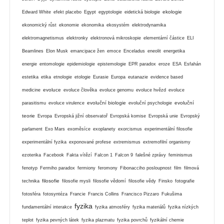
ekologie
Edward White
efekt placebo
Egypt
egyptologie
eidetická biologie
ekonomický růst
ekonomie
ekonomika
ekosystém
elektrodynamika
elektromagnetismus
elektronky
elektronová mikroskopie
elementární částice
ELI
Beamlines
Elon Musk
emancipace žen
emoce
Enceladus
eneolit
energetika
energie
entomologie
epidemiologie
epistemologie
EPR paradox
eroze
ESA
Esfahán
estetika
etika
etnologie
etologie
Eurasie
Europa
eutanazie
evidence based
evoluce
medicine
evoluce člověka
evoluce genomu
evoluce hvězd
evoluce
evoluční biologie
evoluční
parasitismu
evoluce virulence
evoluční psychologie
teorie
Evropa
Evropská jižní observatoř
Evropská komise
Evropská unie
Evropský
parlament
Exo Mars
exoměsíce
exoplanety
exorcismus
experimentální filosofie
experimentální fyzika
exponované profese
extremismus
extremofilní organismy
ezoterika
Facebook
Fakta vítězí
Falcon 1
Falcon 9
falešné zprávy
feminismus
fenotyp
Fermiho paradox
fermiony
feromony
Fibonacciho posloupnost
film
filmová
filosofie
technika
filosofie mysli
filosofie vědomí
filosofie vědy
Finsko
fotografie
fotosféra
fotosyntéza
Francie
Francis Collins
Francisco Pizzaro
Fukušima
fyzika
fundamentální interakce
fyzika atmosféry
fyzika materiálů
fyzika nízkých
teplot
fyzika pevných látek
fyzika plazmatu
fyzika povrchů
fyzikální chemie