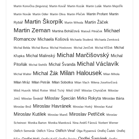
Martin Konvička (lingvista)
Martin Kovář
Martin Kozák
Martin Lulák
Martin Mejstřík
Martin Profant
Martin
Martin Novák
Martin Odler
Martin Oliva
Martin Přeček
Martin Škorpík
Martin Žáček
Rybář
Martin Wihoda
Martin Zeman
Michael
Martina Boháčová
Matouš Pilnáček
Romancov
Michaela Košová
Michaela Studená
Michaela Zemková
Michal
Michal Belda
Michal Bursa
Michal Hoskovec
Michal Jeníček
Michal Křížek
Michal Marčišovský
Michal Malinský
Michal
Křupka
Michal Václavík
Pitoňák
Michal Švanda
Michal Stehlík
Milan Halousek
Michal Žák
Michal Walter
Milan Mihola
Milan Mráz
Milan Petrák
Milan Sobotka
Milan Vlach
Milena Josefovičová
Miloš Husník
Miloš Rotter
Miloš Tichý
Miloš Uhlíř
Miloslav Chytráček
Miloslav
Miloslav Špecián
Mirko Rokyta
Miroslav Bárta
Jirků
Miloslav Šindelář
Miroslav Havránek
Miroslav Brož
Miroslav Horký
Miroslav Kutal
Miroslav Kutílek
Miroslav Petříček
Miroslav Mareš
Miroslav
Scheinost
Monika Barton
Monika Mareková
Nina Andrš Fárová
Norbert Werner
Oldřich Vinař
Oldřich Semerák
Oldřich Tůma
Olga Ryparová
Ondřej Čadek
Ondřej
Ondřej Šamárek
Ondřej Holý
Fišer
Ondřej Kolář
Ondřej Pejcha
Ondřej