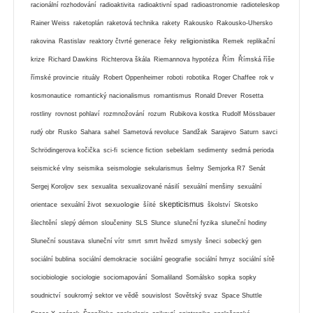
racionální rozhodování
radioaktivita
radioaktivní spad
radioastronomie
radioteleskop
Rainer Weiss
raketoplán
raketová technika
rakety
Rakousko
Rakousko-Uhersko
religionistika
rakovina
Rastislav
reaktory čtvrté generace
řeky
Remek
replikační
krize
Richard Dawkins
Richterova škála
Riemannova hypotéza
Řím
Římská říše
římské provincie
rituály
Robert Oppenheimer
roboti
robotika
Roger Chaffee
rok v
kosmonautice
romantický nacionalismus
romantismus
Ronald Drever
Rosetta
rostliny
rovnost pohlaví
rozmnožování
rozum
Rubikova kostka
Rudolf Mössbauer
rudý obr
Rusko
Sahara
sahel
Sametová revoluce
Sandžak
Sarajevo
Saturn
savci
Schrödingerova kočička
sci-fi
science fiction
sebeklam
sedimenty
sedmá perioda
seismické vlny
seismika
seismologie
sekularismus
šelmy
Semjorka R7
Senát
Sergej Koroljov
sex
sexualita
sexualizované násilí
sexuální menšiny
sexuální
skepticismus
sexuologie
orientace
sexuální život
šíité
školství
Skotsko
šlechtění
slepý démon
sloučeniny
SLS
Slunce
sluneční fyzika
sluneční hodiny
Sluneční soustava
sluneční vítr
smrt
smrt hvězd
smysly
šneci
sobecký gen
sociální bublina
sociální demokracie
sociální geografie
sociální hmyz
sociální sítě
sociobiologie
sociologie
sociomapování
Somaliland
Somálsko
sopka
sopky
soudnictví
soukromý sektor ve vědě
souvislost
Sovětský svaz
Space Shuttle