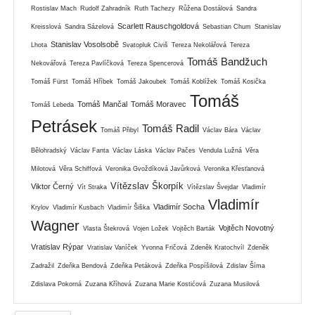
Rostislav Mach
Rudolf Zahradník
Ruth Tachezy
Růžena Dostálová
Sandra
Scarlett Rauschgoldová
Kreisslová
Sandra Sázelová
Sebastian Chum
Stanislav
Stanislav Vosolsobě
Lhota
Svatopluk Civiš
Tereza Nekolářová
Tereza
Tomáš Bandžuch
Nekovářová
Tereza Pavlíčková
Tereza Spencerová
Tomáš Fürst
Tomáš Hříbek
Tomáš Jakoubek
Tomáš Koblížek
Tomáš Kosička
Tomáš
Tomáš Mančal
Tomáš Moravec
Tomáš Lebeda
Petrásek
Tomáš Radil
Tomáš Přibyl
Václav Bára
Václav
Bělohradský
Václav Fanta
Václav Láska
Václav Pačes
Vendula Lužná
Věra
Milotová
Věra Schiffová
Veronika Gvoždíková Javůrková
Veronika Křesťanová
Vítězslav Škorpík
Viktor Černý
Vít Straka
Vítězslav Švejdar
Vladimír
Vladimír
Vladimír Socha
Krylov
Vladimír Kusbach
Vladimír Šiška
Wagner
Vojtěch Novotný
Vlasta Štekrová
Vojen Ložek
Vojtěch Barták
Vratislav Rýpar
Vratislav Vaníček
Yvonna Fričová
Zdeněk Kratochvíl
Zdeněk
Zadražil
Zdeňka Bendová
Zdeňka Petáková
Zdeňka Pospíšilová
Zdislav Šíma
Zdislava Pokorná
Zuzana Kříhová
Zuzana Marie Kostićová
Zuzana Musilová