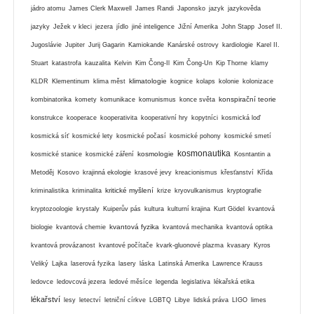
jádro atomu
James Clerk Maxwell
James Randi
Japonsko
jazyk
jazykověda
jazyky
Ježek v kleci
jezera
jídlo
jiné inteligence
Jižní Amerika
John Stapp
Josef II.
Jugoslávie
Jupiter
Jurij Gagarin
Kamiokande
Kanárské ostrovy
kardiologie
Karel II.
Stuart
katastrofa
kauzalita
Kelvin
Kim Čong-Il
Kim Čong-Un
Kip Thorne
klamy
klimatologie
KLDR
Klementinum
klima měst
kognice
kolaps
kolonie
kolonizace
konspirační teorie
kombinatorika
komety
komunikace
komunismus
konce světa
konstrukce
kooperace
kooperativita
kooperativní hry
kopytníci
kosmická loď
kosmická síť
kosmické lety
kosmické počasí
kosmické pohony
kosmické smetí
kosmonautika
kosmologie
kosmické stanice
kosmické záření
Kosntantin a
Metoděj
Kosovo
krajinná ekologie
krasové jevy
kreacionismus
křesťanství
Křída
kritické myšlení
kriminalistika
kriminalita
krize
kryovulkanismus
kryptografie
kryptozoologie
krystaly
Kuiperův pás
kultura
kulturní krajina
Kurt Gödel
kvantová
kvantová fyzika
biologie
kvantová chemie
kvantová mechanika
kvantová optika
kvantová provázanost
kvantové počítače
kvark-gluonové plazma
kvasary
Kyros
Veliký
Lajka
laserová fyzika
lasery
láska
Latinská Amerika
Lawrence Krauss
ledovce
ledovcová jezera
ledové měsíce
legenda
legislativa
lékařská etika
lékařství
lesy
letectví
letniční církve
LGBTQ
Libye
lidská práva
LIGO
limes