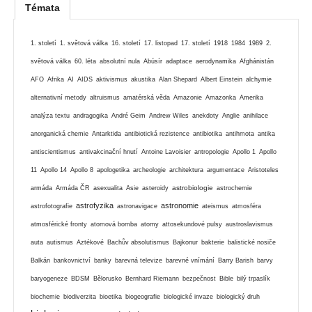
Témata
1. století
1. světová válka
16. století
17. listopad
17. století
1918
1984
1989
2.
světová válka
60. léta
absolutní nula
Abúsír
adaptace
aerodynamika
Afghánistán
AFO
Afrika
AI
AIDS
aktivismus
akustika
Alan Shepard
Albert Einstein
alchymie
alternativní metody
altruismus
amatérská věda
Amazonie
Amazonka
Amerika
analýza textu
andragogika
André Geim
Andrew Wiles
anekdoty
Anglie
anihilace
anorganická chemie
Antarktida
antibiotická rezistence
antibiotika
antihmota
antika
antiscientismus
antivakcinační hnutí
Antoine Lavoisier
antropologie
Apollo 1
Apollo
11
Apollo 14
Apollo 8
apologetika
archeologie
architektura
argumentace
Aristoteles
astrobiologie
armáda
Armáda ČR
asexualita
Asie
asteroidy
astrochemie
astrofyzika
astronomie
astrofotografie
astronavigace
ateismus
atmosféra
atmosférické fronty
atomová bomba
atomy
attosekundové pulsy
austroslavismus
auta
autismus
Aztékové
Bachův absolutismus
Bajkonur
bakterie
balistické nosiče
Balkán
bankovnictví
banky
barevná televize
barevné vnímání
Barry Barish
barvy
baryogeneze
BDSM
Bělorusko
Bernhard Riemann
bezpečnost
Bible
bilý trpaslík
biochemie
biodiverzita
bioetika
biogeografie
biologické invaze
biologický druh