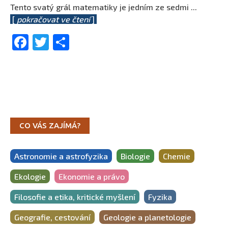
Tento svatý grál matematiky je jedním ze sedmi
...
[
pokračovat ve čtení
]
Facebook
Twitter
Share
CO VÁS ZAJÍMÁ?
Astronomie a astrofyzika
Biologie
Chemie
Ekologie
Ekonomie a právo
Filosofie a etika, kritické myšlení
Fyzika
Geografie, cestování
Geologie a planetologie