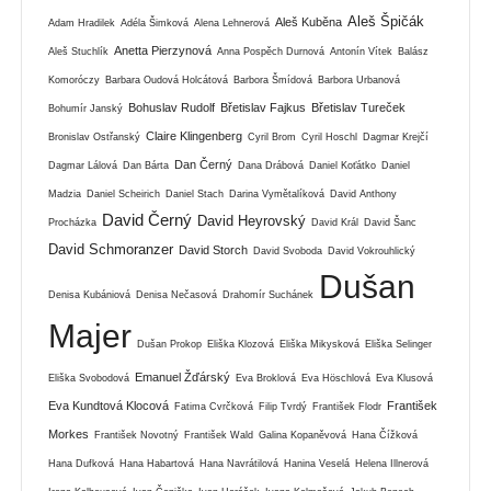
Aleš Špičák
Aleš Kuběna
Adam Hradilek
Adéla Šimková
Alena Lehnerová
Anetta Pierzynová
Aleš Stuchlík
Anna Pospěch Durnová
Antonín Vítek
Balász
Komoróczy
Barbara Oudová Holcátová
Barbora Šmídová
Barbora Urbanová
Bohuslav Rudolf
Břetislav Fajkus
Břetislav Tureček
Bohumír Janský
Claire Klingenberg
Bronislav Ostřanský
Cyril Brom
Cyril Hoschl
Dagmar Krejčí
Dan Černý
Dagmar Lálová
Dan Bárta
Dana Drábová
Daniel Koťátko
Daniel
Madzia
Daniel Scheirich
Daniel Stach
Darina Vymětalíková
David Anthony
David Černý
David Heyrovský
Procházka
David Král
David Šanc
David Schmoranzer
David Storch
David Svoboda
David Vokrouhlický
Dušan
Denisa Kubániová
Denisa Nečasová
Drahomír Suchánek
Majer
Dušan Prokop
Eliška Klozová
Eliška Mikysková
Eliška Selinger
Emanuel Žďárský
Eliška Svobodová
Eva Broklová
Eva Höschlová
Eva Klusová
Eva Kundtová Klocová
František
Fatima Cvrčková
Filip Tvrdý
František Flodr
Morkes
František Novotný
František Wald
Galina Kopaněvová
Hana Čížková
Hana Dufková
Hana Habartová
Hana Navrátilová
Hanina Veselá
Helena Illnerová