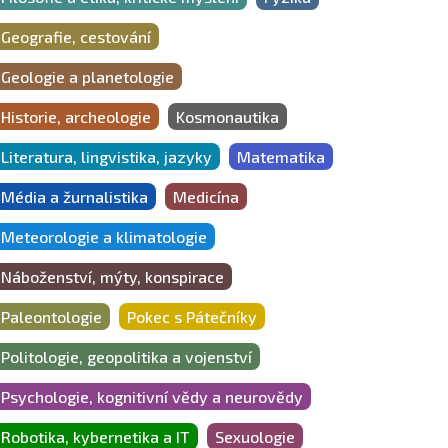
Geografie, cestování
Geologie a planetologie
Historie, archeologie
Kosmonautika
Literatura, lingvistika, jazyky
Matematika
Média a žurnalistika
Medicína
Meteorologie a klimatologie
Náboženství, mýty, konspirace
Paleontologie
Pokec s Pátečníky
Politologie, geopolitika a vojenství
Psychologie, kognitivní vědy a neurovědy
Robotika, kybernetika a IT
Sexuologie