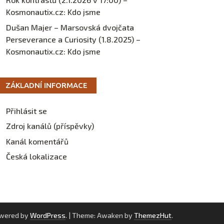
Kosmonautix.cz
:
Kdo jsme
Dušan Majer – Marsovská dvojčata
Perseverance a Curiosity (1.8.2025) –
Kosmonautix.cz
:
Kdo jsme
ZÁKLADNÍ INFORMACE
Přihlásit se
Zdroj kanálů (příspěvky)
Kanál komentářů
Česká lokalizace
owered by
WordPress
.
|
Theme: Awaken by
ThemezHut
.