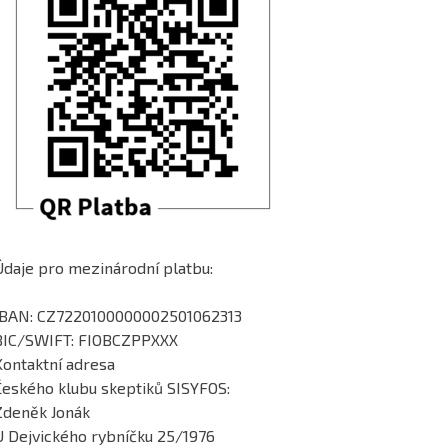
Údaje pro mezinárodní platbu:
IBAN: CZ7220100000002501062313
BIC/SWIFT: FIOBCZPPXXX
Kontaktní adresa
Českého klubu skeptiků SISYFOS:
Zdeněk Jonák
U Dejvického rybníčku 25/1976