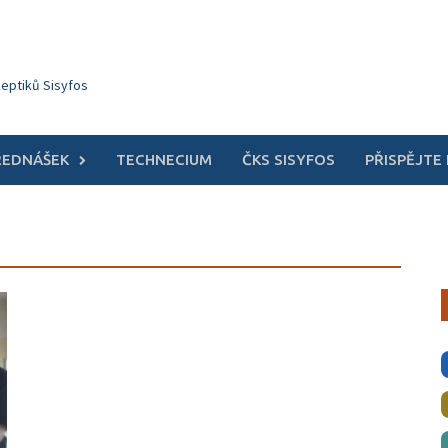
keptiků Sisyfos
ŘEDNÁŠEK
TECHNECIUM
ČKS SISYFOS
PŘISPĚJTE