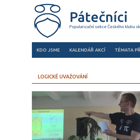
Skip
to
Pátečníci
content
Popularizační sekce Českého klubu s
KDO JSME
KALENDÁŘ AKCÍ
TÉMATA P
LOGICKÉ UVAŽOVÁNÍ