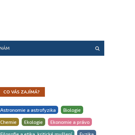
 NÁM
CO VÁS ZAJÍMÁ?
Astronomie a astrofyzika
Biologie
Chemie
Ekologie
Ekonomie a právo
Filosofie a etika, kritické myšlení
Fyzika