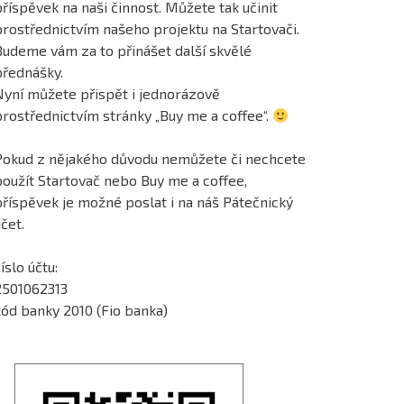
říspěvek na naši činnost. Můžete tak učinit
prostřednictvím našeho projektu na Startovači.
Budeme vám za to přinášet další skvělé
přednášky.
Nyní můžete přispět i jednorázově
prostřednictvím stránky „Buy me a coffee“.
Pokud z nějakého důvodu nemůžete či nechcete
použít Startovač nebo Buy me a coffee,
příspěvek je možné poslat i na náš Pátečnický
čet.
íslo účtu:
2501062313
kód banky 2010 (Fio banka)