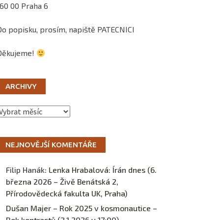
160 00 Praha 6
Do popisku, prosím, napiště PATECNICI
Děkujeme!
ARCHIVY
Archivy
NEJNOVĚJŠÍ KOMENTÁŘE
Filip Hanák
:
Lenka Hrabalová: Írán dnes (6.
března 2026 – Živě Benátská 2,
Přírodovědecká fakulta UK, Praha)
Dušan Majer – Rok 2025 v kosmonautice –
Rok kontrastů (2.1.2026 v 17:00) –