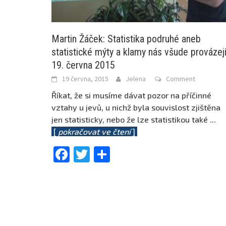
Martin Žáček: Statistika podruhé aneb
statistické mýty a klamy nás všude provázejí
19. června 2015
19 června, 2015
Jelena
Comment
Říkat, že si musíme dávat pozor na příčinné
vztahy u jevů, u nichž byla souvislost zjištěna
jen statisticky, nebo že lze statistikou také
...
[
pokračovat ve čtení
]
Facebook
Twitter
Share