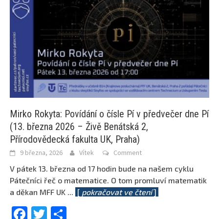
Mirko Rokyta: Povídání o čísle Pí v předvečer dne Pí
(13. března 2026 – Živě Benátská 2,
Přírodovědecká fakulta UK, Praha)
9 března, 2026
Vítek
Comment
V pátek 13. března od 17 hodin bude na našem cyklu
Pátečníci řeč o matematice. O tom promluví matematik
a děkan MFF UK
...
[
pokračovat ve čtení
]
Facebook
Twitter
Share