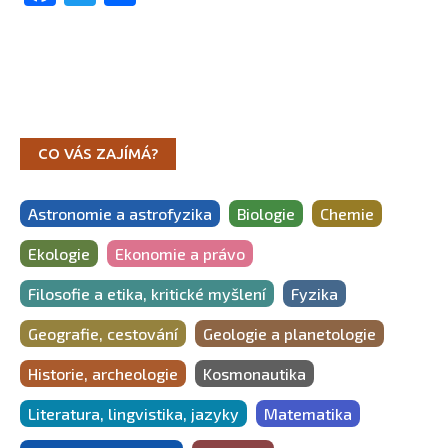
CO VÁS ZAJÍMÁ?
Astronomie a astrofyzika
Biologie
Chemie
Ekologie
Ekonomie a právo
Filosofie a etika, kritické myšlení
Fyzika
Geografie, cestování
Geologie a planetologie
Historie, archeologie
Kosmonautika
Literatura, lingvistika, jazyky
Matematika