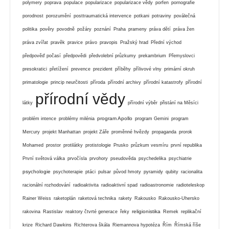
polymery
poprava
populace
popularizace
popularizace vědy
porfen
pornografie
porodnost
porozumění
posttraumatická intervence
potkani
potraviny
poválečná
politika
pověry
povodně
požáry
poznání
Praha
prameny
práva dětí
práva žen
práva zvířat
pravěk
pravice
právo
pravopis
Pražský hrad
Přední východ
předpověď počasí
předpovědi
předvolební průzkumy
prekambrium
Přemyslovci
presokratici
přetížení
prevence
prezident
příběhy
přílivové vlny
primární okruh
primatologie
princip neurčitosti
příroda
přírodní archivy
přírodní katastrofy
přírodní
přírodní vědy
látky
přírodní výběr
přistání na Měsíci
program Apollo
problém intence
problémy milénia
program Gemini
program
Mercury
projekt Manhattan
projekt Záře
proměnné hvězdy
propaganda
prorok
Mohamed
prostor
protilátky
protistologie
Prusko
průzkum vesmíru
první republika
První světová válka
prvočísla
prvohory
pseudověda
psychedelika
psychiatrie
psychologie
psychoterapie
ptáci
pulsar
původ hmoty
pyramidy
qubity
racionalita
racionální rozhodování
radioaktivita
radioaktivní spad
radioastronomie
radioteleskop
Rainer Weiss
raketoplán
raketová technika
rakety
Rakousko
Rakousko-Uhersko
religionistika
rakovina
Rastislav
reaktory čtvrté generace
řeky
Remek
replikační
krize
Richard Dawkins
Richterova škála
Riemannova hypotéza
Řím
Římská říše