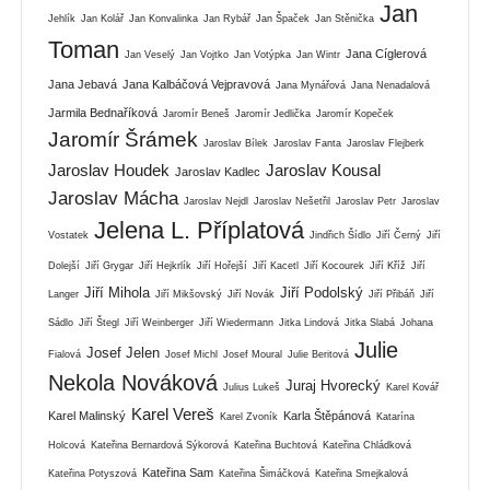
Jan
Jehlík
Jan Kolář
Jan Konvalinka
Jan Rybář
Jan Špaček
Jan Stěnička
Toman
Jana Cíglerová
Jan Veselý
Jan Vojtko
Jan Votýpka
Jan Wintr
Jana Jebavá
Jana Kalbáčová Vejpravová
Jana Mynářová
Jana Nenadalová
Jarmila Bednaříková
Jaromír Beneš
Jaromír Jedlička
Jaromír Kopeček
Jaromír Šrámek
Jaroslav Bílek
Jaroslav Fanta
Jaroslav Flejberk
Jaroslav Houdek
Jaroslav Kousal
Jaroslav Kadlec
Jaroslav Mácha
Jaroslav Nejdl
Jaroslav Nešetřil
Jaroslav Petr
Jaroslav
Jelena L. Příplatová
Vostatek
Jindřich Šídlo
Jiří Černý
Jiří
Dolejší
Jiří Grygar
Jiří Hejkrlík
Jiří Hořejší
Jiří Kacetl
Jiří Kocourek
Jiří Kříž
Jiří
Jiří Mihola
Jiří Podolský
Langer
Jiří Mikšovský
Jiří Novák
Jiří Přibáň
Jiří
Sádlo
Jiří Štegl
Jiří Weinberger
Jiří Wiedermann
Jitka Lindová
Jitka Slabá
Johana
Julie
Josef Jelen
Fialová
Josef Michl
Josef Moural
Julie Beritová
Nekola Nováková
Juraj Hvorecký
Julius Lukeš
Karel Kovář
Karel Vereš
Karel Malinský
Karla Štěpánová
Karel Zvoník
Katarína
Holcová
Kateřina Bernardová Sýkorová
Kateřina Buchtová
Kateřina Chládková
Kateřina Sam
Kateřina Potyszová
Kateřina Šimáčková
Kateřina Smejkalová