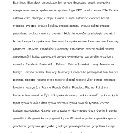
Beamlines
Elon Musk
emancipace žen
emoce
Enceladus
eneolit
energetika
energie
entomologie
epidemiologie
epistemologie
EPR paradox
eroze
ESA
Esfahán
estetika
etika
etnologie
etologie
Eurasie
Europa
eutanazie
evidence based
evoluce
medicine
evoluce člověka
evoluce genomu
evoluce hvězd
evoluce
evoluční biologie
evoluční
parasitismu
evoluce virulence
evoluční psychologie
teorie
Evropa
Evropská jižní observatoř
Evropská komise
Evropská unie
Evropský
parlament
Exo Mars
exoměsíce
exoplanety
exorcismus
experimentální filosofie
experimentální fyzika
exponované profese
extremismus
extremofilní organismy
ezoterika
Facebook
Fakta vítězí
Falcon 1
Falcon 9
falešné zprávy
feminismus
fenotyp
Fermiho paradox
fermiony
feromony
Fibonacciho posloupnost
film
filmová
filosofie
technika
filosofie mysli
filosofie vědomí
filosofie vědy
Finsko
fotografie
fotosféra
fotosyntéza
Francie
Francis Collins
Francisco Pizzaro
Fukušima
fyzika
fundamentální interakce
fyzika atmosféry
fyzika materiálů
fyzika nízkých
teplot
fyzika pevných látek
fyzika plazmatu
fyzika povrchů
fyzikální chemie
fyzikální pozitivismus
Galaxie
gama záblesky
Ganymedes
Gaza
Gemini 8
gender
generální štáb
genetické vady
geneticky modifikované organismy
genetika
genom
geografie
geologie
geochemie
geofyzika
geomagnetismus
geopolitika
George