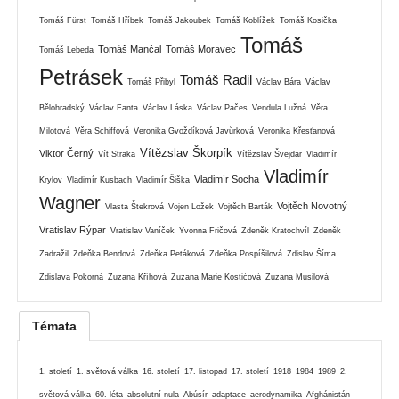
Tomáš Fürst
Tomáš Hříbek
Tomáš Jakoubek
Tomáš Koblížek
Tomáš Kosička
Tomáš
Tomáš Mančal
Tomáš Moravec
Tomáš Lebeda
Petrásek
Tomáš Radil
Tomáš Přibyl
Václav Bára
Václav
Bělohradský
Václav Fanta
Václav Láska
Václav Pačes
Vendula Lužná
Věra
Milotová
Věra Schiffová
Veronika Gvoždíková Javůrková
Veronika Křesťanová
Vítězslav Škorpík
Viktor Černý
Vít Straka
Vítězslav Švejdar
Vladimír
Vladimír
Vladimír Socha
Krylov
Vladimír Kusbach
Vladimír Šiška
Wagner
Vojtěch Novotný
Vlasta Štekrová
Vojen Ložek
Vojtěch Barták
Vratislav Rýpar
Vratislav Vaníček
Yvonna Fričová
Zdeněk Kratochvíl
Zdeněk
Zadražil
Zdeňka Bendová
Zdeňka Petáková
Zdeňka Pospíšilová
Zdislav Šíma
Zdislava Pokorná
Zuzana Kříhová
Zuzana Marie Kostićová
Zuzana Musilová
Témata
1. století
1. světová válka
16. století
17. listopad
17. století
1918
1984
1989
2.
světová válka
60. léta
absolutní nula
Abúsír
adaptace
aerodynamika
Afghánistán