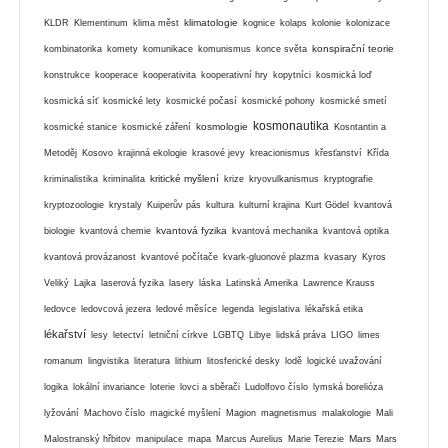
klimatologie
KLDR
Klementinum
klima měst
kognice
kolaps
kolonie
kolonizace
konspirační teorie
kombinatorika
komety
komunikace
komunismus
konce světa
konstrukce
kooperace
kooperativita
kooperativní hry
kopytníci
kosmická loď
kosmická síť
kosmické lety
kosmické počasí
kosmické pohony
kosmické smetí
kosmonautika
kosmologie
kosmické stanice
kosmické záření
Kosntantin a
Metoděj
Kosovo
krajinná ekologie
krasové jevy
kreacionismus
křesťanství
Křída
kritické myšlení
kriminalistika
kriminalita
krize
kryovulkanismus
kryptografie
kryptozoologie
krystaly
Kuiperův pás
kultura
kulturní krajina
Kurt Gödel
kvantová
kvantová fyzika
biologie
kvantová chemie
kvantová mechanika
kvantová optika
kvantová provázanost
kvantové počítače
kvark-gluonové plazma
kvasary
Kyros
Veliký
Lajka
laserová fyzika
lasery
láska
Latinská Amerika
Lawrence Krauss
ledovce
ledovcová jezera
ledové měsíce
legenda
legislativa
lékařská etika
lékařství
lesy
letectví
letniční církve
LGBTQ
Libye
lidská práva
LIGO
limes
romanum
lingvistika
literatura
lithium
litosferické desky
lodě
logické uvažování
logika
lokální invariance
loterie
lovci a sběrači
Ludolfovo číslo
lymská borelióza
lyžování
Machovo číslo
magické myšlení
Magion
magnetismus
malakologie
Mali
Mars
Malostranský hřbitov
manipulace
mapa
Marcus Aurelius
Marie Terezie
Mars