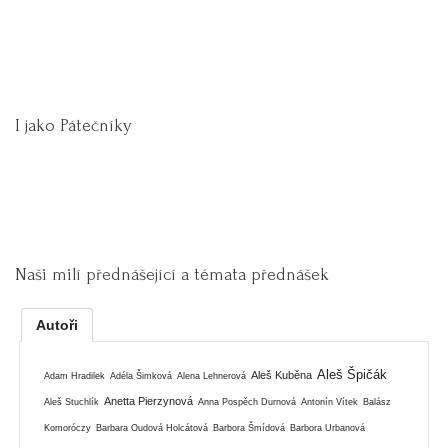
I jako Pátečníky
Naši milí přednášející a témata přednášek
Autoři
Aleš Špičák
Aleš Kuběna
Adam Hradilek
Adéla Šimková
Alena Lehnerová
Anetta Pierzynová
Aleš Stuchlík
Anna Pospěch Durnová
Antonín Vítek
Balász
Komoróczy
Barbara Oudová Holcátová
Barbora Šmídová
Barbora Urbanová