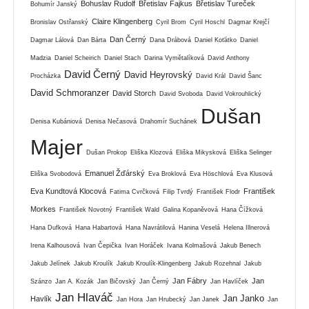
Bohuslav Rudolf
Břetislav Fajkus
Břetislav Tureček
Bohumír Janský
Claire Klingenberg
Bronislav Ostřanský
Cyril Brom
Cyril Hoschl
Dagmar Krejčí
Dan Černý
Dagmar Lálová
Dan Bárta
Dana Drábová
Daniel Koťátko
Daniel
Madzia
Daniel Scheirich
Daniel Stach
Darina Vymětalíková
David Anthony
David Černý
David Heyrovský
Procházka
David Král
David Šanc
David Schmoranzer
David Storch
David Svoboda
David Vokrouhlický
Dušan
Denisa Kubániová
Denisa Nečasová
Drahomír Suchánek
Majer
Dušan Prokop
Eliška Klozová
Eliška Mikysková
Eliška Selinger
Emanuel Žďárský
Eliška Svobodová
Eva Broklová
Eva Höschlová
Eva Klusová
Eva Kundtová Klocová
František
Fatima Cvrčková
Filip Tvrdý
František Flodr
Morkes
František Novotný
František Wald
Galina Kopaněvová
Hana Čížková
Hana Dufková
Hana Habartová
Hana Navrátilová
Hanina Veselá
Helena Illnerová
Irena Kalhousová
Ivan Čepička
Ivan Horáček
Ivana Kolmašová
Jakub Benech
Jakub Jelínek
Jakub Kroulík
Jakub Kroulík-Klingenberg
Jakub Rozehnal
Jakub
Jan Fábry
Jan
Szánzo
Jan A. Kozák
Jan Bičovský
Jan Černý
Jan Havlíček
Jan Hlaváč
Jan Janko
Havlík
Jan Hora
Jan Hrubecký
Jan Janek
Jan