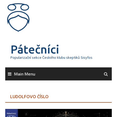
Skip
to
content
Pátečníci
Popularizační sekce Českého klubu skeptiků Sisyfos
Main Menu
LUDOLFOVO ČÍSLO