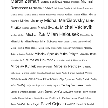
Martin Zeman
Michael
Martina Boháčová
Matouš Pilnáček
Romancov
Michaela Košová
Michaela Studená
Michaela Zemková
Michal
Michal Belda
Michal Bursa
Michal Hoskovec
Michal Jeníček
Michal Křížek
Michal Marčišovský
Michal Malinský
Michal
Křupka
Michal Václavík
Pitoňák
Michal Švanda
Michal Stehlík
Milan Halousek
Michal Žák
Michal Walter
Milan Mihola
Milan Mráz
Milan Petrák
Milan Sobotka
Milan Vlach
Milena Josefovičová
Miloš Husník
Miloš Rotter
Miloš Tichý
Miloš Uhlíř
Miloslav Chytráček
Miloslav
Miloslav Špecián
Mirko Rokyta
Miroslav Bárta
Jirků
Miloslav Šindelář
Miroslav Havránek
Miroslav Brož
Miroslav Horký
Miroslav Kutal
Miroslav Kutílek
Miroslav Petříček
Miroslav Mareš
Miroslav
Scheinost
Monika Barton
Monika Mareková
Nina Andrš Fárová
Norbert Werner
Oldřich Vinař
Oldřich Semerák
Oldřich Tůma
Olga Ryparová
Ondřej Čadek
Ondřej
Ondřej Šamárek
Ondřej Holý
Fišer
Ondřej Kolář
Ondřej Pejcha
Ondřej
Ondřej Vencálek
Santolík
Ondřej Sedláček
Ondřej Šrámek
Otakar Foltýn
Otakar
Funda
Patrik Doldžev
Patrik Kořenář
Paul Ermite
Paulína Tabery
Pavel Bakule
Pavel Cejnar
Pavel Gabzdyl
Pavel Boháček
Pavel Cagaš
Pavel Frič