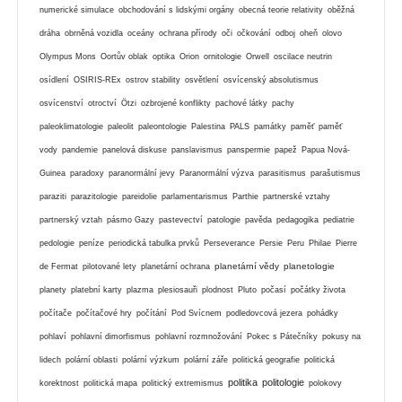
numerické simulace
obchodování s lidskými orgány
obecná teorie relativity
oběžná
dráha
obrněná vozidla
oceány
ochrana přírody
oči
očkování
odboj
oheň
olovo
Olympus Mons
Oortův oblak
optika
Orion
ornitologie
Orwell
oscilace neutrin
osídlení
OSIRIS-REx
ostrov stability
osvětlení
osvícenský absolutismus
osvícenství
otroctví
Ötzi
ozbrojené konflikty
pachové látky
pachy
paleoklimatologie
paleolit
paleontologie
Palestina
PALS
památky
paměť
paměť
vody
pandemie
panelová diskuse
panslavismus
panspermie
papež
Papua Nová-
Guinea
paradoxy
paranormální jevy
Paranormální výzva
parasitismus
parašutismus
paraziti
parazitologie
pareidolie
parlamentarismus
Parthie
partnerské vztahy
partnerský vztah
pásmo Gazy
pastevectví
patologie
pavěda
pedagogika
pediatrie
pedologie
peníze
periodická tabulka prvků
Perseverance
Persie
Peru
Philae
Pierre
planetární vědy
planetologie
de Fermat
pilotované lety
planetární ochrana
planety
platební karty
plazma
plesiosauři
plodnost
Pluto
počasí
počátky života
počítače
počítačové hry
počítání
Pod Svícnem
podledovcová jezera
pohádky
pohlaví
pohlavní dimorfismus
pohlavní rozmnožování
Pokec s Pátečníky
pokusy na
lidech
polární oblasti
polární výzkum
polární záře
politická geografie
politická
politika
politologie
korektnost
politická mapa
politický extremismus
polokovy