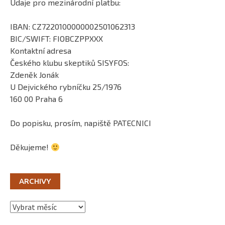
Údaje pro mezinárodní platbu:
IBAN: CZ7220100000002501062313
BIC/SWIFT: FIOBCZPPXXX
Kontaktní adresa
Českého klubu skeptiků SISYFOS:
Zdeněk Jonák
U Dejvického rybníčku 25/1976
160 00 Praha 6
Do popisku, prosím, napiště PATECNICI
Děkujeme!
ARCHIVY
Archivy