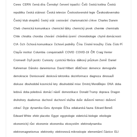
Ceres
CERN
černá díra
Černobyl
červení trpaslíci
Češi
česká kotlina
Česká
Československo
republika
česká státnost
Česká televize
Československé legie
Český klub skeptiků
český stát
cestování
charismatické církve
Charles Darwin
chemie
Cheb
chemická komunikace
chemické látky
chemický prvek
chemtrails
Chile
chiralita
choroba
chování
chráněná území
chronobiologie
chytré domácnosti
CIA
čich
čichová komunikace
čichové podněty
Čína
čínské kroužky
čísla
číslo Pí
ČR
Clayův institut
Columbia
conquistadoři
COVID
COVID-19
Craig Venter
Cromwell
čtyři jezdci
Curiosity
cystická fibróza
dálkový průzkum Země
Daniel
Kahneman
Dánsko
darwinismus
David Hilbert
dědičnost
demence
demografie
demokracie
Denisované
desková tektonika
dezinformace
diagnoza
dinosauři
diskuse
dlouhodobé kosmické lety
dlouhodobé mise
Dmitrij Mendělejev
DNA
doba
ledová
doba poledová
domácí násilí
domestikace
Donald Trump
doprava
Dragon
druhohory
dualismus
duchové
duchovní služba
duše
duševní nemoci
duševní
zdraví
Dyje
dynamika růstu
dystopie
Éčka
ediakarská fauna
Edvard Beneš
ekologie
Edward White
efekt placebo
Egypt
egyptologie
eidetická biologie
ekonomický růst
ekonomie
ekonomika
ekosystém
elektrodynamika
elektromagnetismus
elektronky
elektronová mikroskopie
elementární částice
ELI