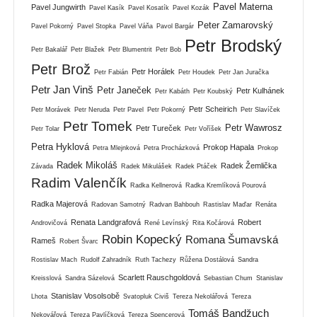
Pavel Materna
Pavel Jungwirth
Pavel Kasík
Pavel Kosatík
Pavel Kozák
Peter Zamarovský
Pavel Pokorný
Pavel Stopka
Pavel Váňa
Pavol Bargár
Petr Brodský
Petr Bakalář
Petr Blažek
Petr Blumentrit
Petr Bob
Petr Brož
Petr Horálek
Petr Fabián
Petr Houdek
Petr Jan Juračka
Petr Jan Vinš
Petr Janeček
Petr Kulhánek
Petr Kabáth
Petr Koubský
Petr Scheirich
Petr Morávek
Petr Neruda
Petr Pavel
Petr Pokorný
Petr Slavíček
Petr Tomek
Petr Wawrosz
Petr Tureček
Petr Tolar
Petr Voříšek
Petra Hyklová
Prokop Hapala
Petra Mlejnková
Petra Procházková
Prokop
Radek Mikoláš
Radek Žemlička
Závada
Radek Mikulášek
Radek Ptáček
Radim Valenčík
Radka Kellnerová
Radka Kremlíková Pourová
Radka Majerová
Radovan Samotný
Radvan Bahbouh
Rastislav Maďar
Renáta
Renata Landgrafová
Robert
Androvičová
René Levínský
Rita Kočárová
Robin Kopecký
Romana Šumavská
Rameš
Robert Švarc
Rostislav Mach
Rudolf Zahradník
Ruth Tachezy
Růžena Dostálová
Sandra
Scarlett Rauschgoldová
Kreisslová
Sandra Sázelová
Sebastian Chum
Stanislav
Stanislav Vosolsobě
Lhota
Svatopluk Civiš
Tereza Nekolářová
Tereza
Tomáš Bandžuch
Nekovářová
Tereza Pavlíčková
Tereza Spencerová