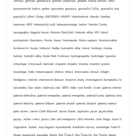
Jeffreys
germáni
globalizace
globální oteplování
globální zmeny klimatu
GMO
goniometrické funkce
grafen
gravettien
gravitace
gravitační čočky
gravitační vlny
gravitační záření
Gulag
GW150914
HAARP
Habsburkové
Hamás
Hanibal
harmonie
HDP
helenistický svět
helioseismologie
helium
Hernán Cortés
historie vědy
heutagogika
Higgsův boson
Historie Pátečníků
HIV
hlavní
posloupnost
hlavolamy
hmota
hoaxy
homeopatie
Homo sapiens
homosexualita
horolezectví
houby
hrdinství
hudba
humanitní vědy
humor
hurikány
Huxley
hvězdy
hybridní válka
Hyde Park Civilizace
hydrogeografie
hydrologie
hypnóza
ichtyologie
ichtyosauři
ilumináti
imigranti
impakty
imunita
imunitní systém
imunologie
Indie
Indoevropané
infekce
inflace
informatika
Inkové
InSight
inteligence
internet
internetové diskuze
invazivní druhy
investigativní žurnalistika
Io
iracionalita
Írán
islám
Islámský stát
ISRO
Itálie
Ivan Koněv
Izrael
jaderná chemie
jaderná elektrárna
jaderná energetika
jaderná energetiky
jaderná fyzika
jaderná zima
jaderné doktríny
jaderné štěpení
jaderné zbraně
jaderné zbrojení
jaderný reaktor
jádro atomu
James Clerk Maxwell
James Randi
Japonsko
jazyk
jazykověda
jazyky
Ježek v kleci
jezera
jídlo
jiné inteligence
Jižní Amerika
John Stapp
Josef II.
Jugoslávie
Jupiter
Jurij Gagarin
Kamiokande
Kanárské ostrovy
kardiologie
Karel II.
Stuart
katastrofa
kauzalita
Kelvin
Kim Čong-Il
Kim Čong-Un
Kip Thorne
klamy