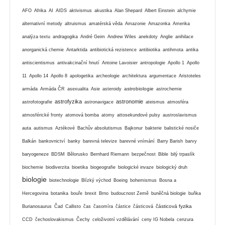
AFO
Afrika
AI
AIDS
aktivismus
akustika
Alan Shepard
Albert Einstein
alchymie
alternativní metody
altruismus
amatérská věda
Amazonie
Amazonka
Amerika
analýza textu
andragogika
André Geim
Andrew Wiles
anekdoty
Anglie
anihilace
anorganická chemie
Antarktida
antibiotická rezistence
antibiotika
antihmota
antika
antiscientismus
antivakcinační hnutí
Antoine Lavoisier
antropologie
Apollo 1
Apollo
11
Apollo 14
Apollo 8
apologetika
archeologie
architektura
argumentace
Aristoteles
astrobiologie
armáda
Armáda ČR
asexualita
Asie
asteroidy
astrochemie
astrofyzika
astronomie
astrofotografie
astronavigace
ateismus
atmosféra
atmosférické fronty
atomová bomba
atomy
attosekundové pulsy
austroslavismus
auta
autismus
Aztékové
Bachův absolutismus
Bajkonur
bakterie
balistické nosiče
Balkán
bankovnictví
banky
barevná televize
barevné vnímání
Barry Barish
barvy
baryogeneze
BDSM
Bělorusko
Bernhard Riemann
bezpečnost
Bible
bilý trpaslík
biochemie
biodiverzita
bioetika
biogeografie
biologické invaze
biologický druh
biologie
biotechnologie
Blízký východ
Boeing
bohemismus
Bosna a
Hercegovina
botanika
bouře
brexit
Brno
budoucnost Země
buněčná biologie
buňka
částicová fyzika
Burianosaurus
Čad
Callisto
čas
časomíra
částice
částicová
CCD
čechoslovakismus
Čechy
celoživotní vzdělávání
ceny IG Nobela
cenzura