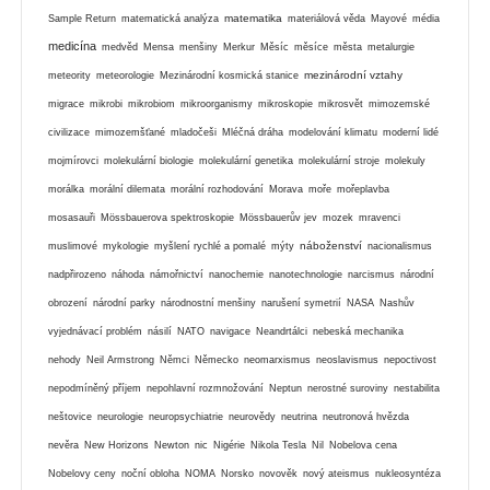
matematika
Sample Return
matematická analýza
materiálová věda
Mayové
média
medicína
medvěd
Mensa
menšiny
Merkur
Měsíc
měsíce
města
metalurgie
mezinárodní vztahy
meteority
meteorologie
Mezinárodní kosmická stanice
migrace
mikrobi
mikrobiom
mikroorganismy
mikroskopie
mikrosvět
mimozemské
civilizace
mimozemšťané
mladočeši
Mléčná dráha
modelování klimatu
moderní lidé
mojmírovci
molekulární biologie
molekulární genetika
molekulární stroje
molekuly
morálka
morální dilemata
morální rozhodování
Morava
moře
mořeplavba
mosasauři
Mössbauerova spektroskopie
Mössbauerův jev
mozek
mravenci
náboženství
muslimové
mykologie
myšlení rychlé a pomalé
mýty
nacionalismus
nadpřirozeno
náhoda
námořnictví
nanochemie
nanotechnologie
narcismus
národní
obrození
národní parky
národnostní menšiny
narušení symetrií
NASA
Nashův
vyjednávací problém
násilí
NATO
navigace
Neandrtálci
nebeská mechanika
nehody
Neil Armstrong
Němci
Německo
neomarxismus
neoslavismus
nepoctivost
nepodmíněný příjem
nepohlavní rozmnožování
Neptun
nerostné suroviny
nestabilita
neštovice
neurologie
neuropsychiatrie
neurovědy
neutrina
neutronová hvězda
nevěra
New Horizons
Newton
nic
Nigérie
Nikola Tesla
Nil
Nobelova cena
Nobelovy ceny
noční obloha
NOMA
Norsko
novověk
nový ateismus
nukleosyntéza