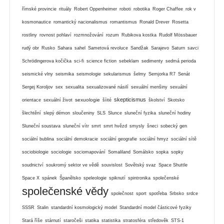
římské provincie
rituály
Robert Oppenheimer
roboti
robotika
Roger Chaffee
rok v
kosmonautice
romantický nacionalismus
romantismus
Ronald Drever
Rosetta
rostliny
rovnost pohlaví
rozmnožování
rozum
Rubikova kostka
Rudolf Mössbauer
rudý obr
Rusko
Sahara
sahel
Sametová revoluce
Sandžak
Sarajevo
Saturn
savci
Schrödingerova kočička
sci-fi
science fiction
sebeklam
sedimenty
sedmá perioda
seismické vlny
seismika
seismologie
sekularismus
šelmy
Semjorka R7
Senát
Sergej Koroljov
sex
sexualita
sexualizované násilí
sexuální menšiny
sexuální
skepticismus
sexuologie
orientace
sexuální život
šíité
školství
Skotsko
šlechtění
slepý démon
sloučeniny
SLS
Slunce
sluneční fyzika
sluneční hodiny
Sluneční soustava
sluneční vítr
smrt
smrt hvězd
smysly
šneci
sobecký gen
sociální bublina
sociální demokracie
sociální geografie
sociální hmyz
sociální sítě
sociobiologie
sociologie
sociomapování
Somaliland
Somálsko
sopka
sopky
soudnictví
soukromý sektor ve vědě
souvislost
Sovětský svaz
Space Shuttle
Space X
spánek
Španělsko
speleologie
spiknutí
spintronika
společenské
společenské vědy
společnost
sport
spotřeba
Srbsko
srdce
SSSR
Stalin
standardní kosmologický model
Standardní model částicové fyziky
Stará říše
stárnutí
staročeši
statika
statistika
stratosféra
středověk
STS-1