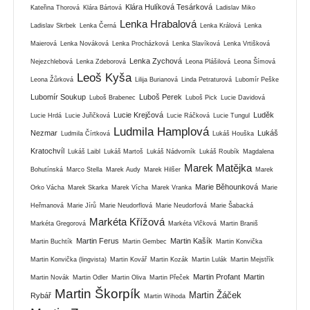
Klára Hulíková Tesárková
Kateřina Thorová
Klára Bártová
Ladislav Miko
Lenka Hrabalová
Ladislav Skrbek
Lenka Černá
Lenka Králová
Lenka
Maierová
Lenka Nováková
Lenka Procházková
Lenka Slavíková
Lenka Vrtišková
Lenka Zychová
Nejezchlebová
Lenka Zdeborová
Leona Plášilová
Leona Šímová
Leoš Kyša
Leona Žůrková
Lilija Burianová
Linda Petraturová
Lubomír Peške
Lubomír Soukup
Luboš Perek
Luboš Brabenec
Luboš Pick
Lucie Davidová
Lucie Krejčová
Luděk
Lucie Hrdá
Lucie Juřičková
Lucie Ráčková
Lucie Tungul
Ludmila Hamplová
Nezmar
Lukáš
Ludmila Čírtková
Lukáš Houška
Kratochvíl
Lukáš Laibl
Lukáš Martoš
Lukáš Nádvorník
Lukáš Roubík
Magdalena
Marek Matějka
Bohutínská
Marco Stella
Marek Audy
Marek Hilšer
Marek
Marie Běhounková
Orko Vácha
Marek Skarka
Marek Vícha
Marek Vranka
Marie
Heřmanová
Marie Jírů
Marie Neudorflová
Marie Neudorfová
Marie Šabacká
Markéta Křížová
Markéta Gregorová
Markéta Vlčková
Martin Braniš
Martin Ferus
Martin Kašík
Martin Buchtík
Martin Gembec
Martin Konvička
Martin Konvička (lingvista)
Martin Kovář
Martin Kozák
Martin Lulák
Martin Mejstřík
Martin Profant
Martin
Martin Novák
Martin Odler
Martin Oliva
Martin Přeček
Martin Škorpík
Martin Žáček
Rybář
Martin Wihoda