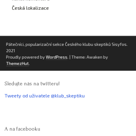
Česká lokalizace
Pátečníci, popularizační sekce Českého klubu skeptiků Sisyfos.
2021
Proudly powered by
WordPress
.
|
Theme: Awaken by
ThemezHut
.
Sledujte nás na twitteru!
Tweety od uživatele @klub_skeptiku
A na facebooku