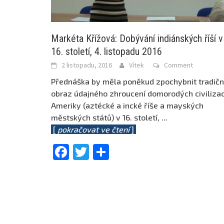
Markéta Křížová: Dobývání indiánských říší v
16. století, 4. listopadu 2016
2 listopadu, 2016
Vítek
Comment
Přednáška by měla poněkud zpochybnit tradičn
obraz údajného zhroucení domorodých civilizac
Ameriky (aztécké a incké říše a mayských
městských států) v 16. století,
...
[
pokračovat ve čtení
]
Facebook
Twitter
Share