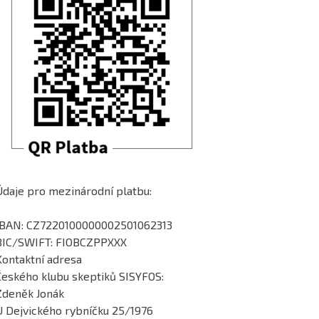
Údaje pro mezinárodní platbu:
IBAN: CZ7220100000002501062313
BIC/SWIFT: FIOBCZPPXXX
Kontaktní adresa
Českého klubu skeptiků SISYFOS:
Zdeněk Jonák
U Dejvického rybníčku 25/1976