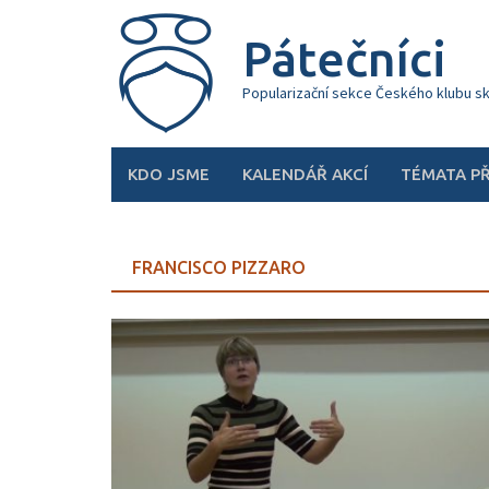
Skip
to
Pátečníci
content
Popularizační sekce Českého klubu s
KDO JSME
KALENDÁŘ AKCÍ
TÉMATA P
FRANCISCO PIZZARO