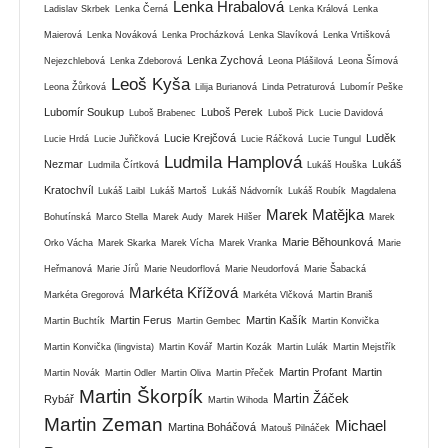
Lenka Hrabalová
Ladislav Skrbek
Lenka Černá
Lenka Králová
Lenka
Maierová
Lenka Nováková
Lenka Procházková
Lenka Slavíková
Lenka Vrtišková
Lenka Zychová
Nejezchlebová
Lenka Zdeborová
Leona Plášilová
Leona Šímová
Leoš Kyša
Leona Žůrková
Lilija Burianová
Linda Petraturová
Lubomír Peške
Lubomír Soukup
Luboš Perek
Luboš Brabenec
Luboš Pick
Lucie Davidová
Lucie Krejčová
Luděk
Lucie Hrdá
Lucie Juřičková
Lucie Ráčková
Lucie Tungul
Ludmila Hamplová
Nezmar
Lukáš
Ludmila Čírtková
Lukáš Houška
Kratochvíl
Lukáš Laibl
Lukáš Martoš
Lukáš Nádvorník
Lukáš Roubík
Magdalena
Marek Matějka
Bohutínská
Marco Stella
Marek Audy
Marek Hilšer
Marek
Marie Běhounková
Orko Vácha
Marek Skarka
Marek Vícha
Marek Vranka
Marie
Heřmanová
Marie Jírů
Marie Neudorflová
Marie Neudorfová
Marie Šabacká
Markéta Křížová
Markéta Gregorová
Markéta Vlčková
Martin Braniš
Martin Ferus
Martin Kašík
Martin Buchtík
Martin Gembec
Martin Konvička
Martin Konvička (lingvista)
Martin Kovář
Martin Kozák
Martin Lulák
Martin Mejstřík
Martin Profant
Martin
Martin Novák
Martin Odler
Martin Oliva
Martin Přeček
Martin Škorpík
Martin Žáček
Rybář
Martin Wihoda
Martin Zeman
Michael
Martina Boháčová
Matouš Pilnáček