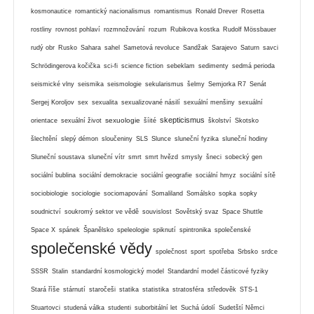
kosmonautice
romantický nacionalismus
romantismus
Ronald Drever
Rosetta
rostliny
rovnost pohlaví
rozmnožování
rozum
Rubikova kostka
Rudolf Mössbauer
rudý obr
Rusko
Sahara
sahel
Sametová revoluce
Sandžak
Sarajevo
Saturn
savci
Schrödingerova kočička
sci-fi
science fiction
sebeklam
sedimenty
sedmá perioda
seismické vlny
seismika
seismologie
sekularismus
šelmy
Semjorka R7
Senát
Sergej Koroljov
sex
sexualita
sexualizované násilí
sexuální menšiny
sexuální
skepticismus
sexuologie
orientace
sexuální život
šíité
školství
Skotsko
šlechtění
slepý démon
sloučeniny
SLS
Slunce
sluneční fyzika
sluneční hodiny
Sluneční soustava
sluneční vítr
smrt
smrt hvězd
smysly
šneci
sobecký gen
sociální bublina
sociální demokracie
sociální geografie
sociální hmyz
sociální sítě
sociobiologie
sociologie
sociomapování
Somaliland
Somálsko
sopka
sopky
soudnictví
soukromý sektor ve vědě
souvislost
Sovětský svaz
Space Shuttle
Space X
spánek
Španělsko
speleologie
spiknutí
spintronika
společenské
společenské vědy
společnost
sport
spotřeba
Srbsko
srdce
SSSR
Stalin
standardní kosmologický model
Standardní model částicové fyziky
Stará říše
stárnutí
staročeši
statika
statistika
stratosféra
středověk
STS-1
Stuartovci
studená válka
studenti
suborbitální let
Suchá údolí
Sudetští Němci