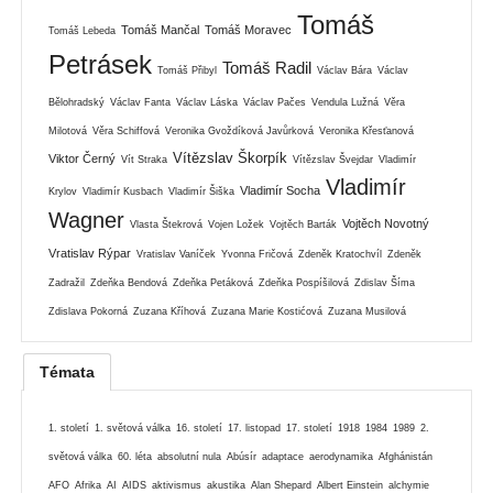
Tomáš
Tomáš Mančal
Tomáš Moravec
Tomáš Lebeda
Petrásek
Tomáš Radil
Tomáš Přibyl
Václav Bára
Václav
Bělohradský
Václav Fanta
Václav Láska
Václav Pačes
Vendula Lužná
Věra
Milotová
Věra Schiffová
Veronika Gvoždíková Javůrková
Veronika Křesťanová
Vítězslav Škorpík
Viktor Černý
Vít Straka
Vítězslav Švejdar
Vladimír
Vladimír
Vladimír Socha
Krylov
Vladimír Kusbach
Vladimír Šiška
Wagner
Vojtěch Novotný
Vlasta Štekrová
Vojen Ložek
Vojtěch Barták
Vratislav Rýpar
Vratislav Vaníček
Yvonna Fričová
Zdeněk Kratochvíl
Zdeněk
Zadražil
Zdeňka Bendová
Zdeňka Petáková
Zdeňka Pospíšilová
Zdislav Šíma
Zdislava Pokorná
Zuzana Kříhová
Zuzana Marie Kostićová
Zuzana Musilová
Témata
1. století
1. světová válka
16. století
17. listopad
17. století
1918
1984
1989
2.
světová válka
60. léta
absolutní nula
Abúsír
adaptace
aerodynamika
Afghánistán
AFO
Afrika
AI
AIDS
aktivismus
akustika
Alan Shepard
Albert Einstein
alchymie