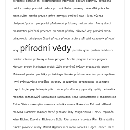
porodnost
porozumění
posttraumatická intervence
potkani
potraviny
poválečná
politika
pověry
povodně
požáry
poznání
Praha
prameny
práva dětí
práva žen
práva zvířat
pravěk
pravice
právo
pravopis
Pražský hrad
Přední východ
předpověď počasí
předpovědi
předvolební průzkumy
prekambrium
Přemyslovci
presokratici
přetížení
prevence
prezident
příběhy
přílivové vlny
primární okruh
primatologie
princip neurčitosti
příroda
přírodní archivy
přírodní katastrofy
přírodní
přírodní vědy
látky
přírodní výběr
přistání na Měsíci
program Apollo
problém intence
problémy milénia
program Gemini
program
Mercury
projekt Manhattan
projekt Záře
proměnné hvězdy
propaganda
prorok
Mohamed
prostor
protilátky
protistologie
Prusko
průzkum vesmíru
první republika
První světová válka
prvočísla
prvohory
pseudověda
psychedelika
psychiatrie
psychologie
psychoterapie
ptáci
pulsar
původ hmoty
pyramidy
qubity
racionalita
racionální rozhodování
radioaktivita
radioaktivní spad
radioastronomie
radioteleskop
Rainer Weiss
raketoplán
raketová technika
rakety
Rakousko
Rakousko-Uhersko
religionistika
rakovina
Rastislav
reaktory čtvrté generace
řeky
Remek
replikační
krize
Richard Dawkins
Richterova škála
Riemannova hypotéza
Řím
Římská říše
římské provincie
rituály
Robert Oppenheimer
roboti
robotika
Roger Chaffee
rok v