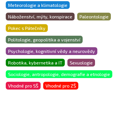
Meteorologie a klimatologie
Náboženství, mýty, konspirace
Paleontologie
Pokec s Pátečníky
Politologie, geopolitika a vojenství
Psychologie, kognitivní vědy a neurovědy
Robotika, kybernetika a IT
Sexuologie
Sociologie, antropologie, demografie a etnologie
Vhodné pro SŠ
Vhodné pro ZŠ