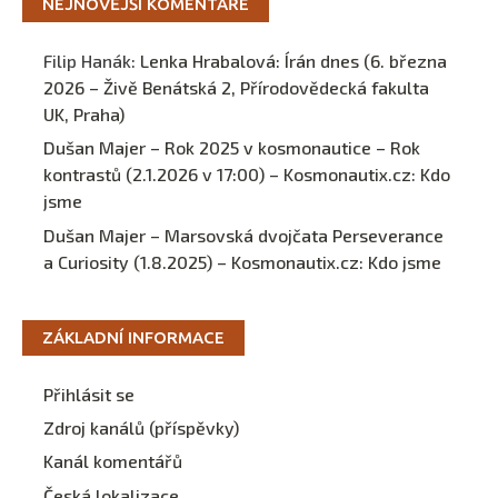
NEJNOVĚJŠÍ KOMENTÁŘE
Filip Hanák
:
Lenka Hrabalová: Írán dnes (6. března
2026 – Živě Benátská 2, Přírodovědecká fakulta
UK, Praha)
Dušan Majer – Rok 2025 v kosmonautice – Rok
kontrastů (2.1.2026 v 17:00) – Kosmonautix.cz
:
Kdo
jsme
Dušan Majer – Marsovská dvojčata Perseverance
a Curiosity (1.8.2025) – Kosmonautix.cz
:
Kdo jsme
ZÁKLADNÍ INFORMACE
Přihlásit se
Zdroj kanálů (příspěvky)
Kanál komentářů
Česká lokalizace