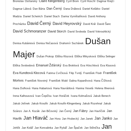
Claire Klingenberg
Bronislav Ostřanský
Cyril Brom
Cyril Hoschl
Dagmar Krejčí
Dan Černý
Dagmar Lálová
Dan Bárta
Dana Drábová
Daniel Koťátko
Daniel
Madzia
Daniel Scheirich
Daniel Stach
Darina Vymětalíková
David Anthony
David Černý
David Heyrovský
Procházka
David Král
David Šanc
David Schmoranzer
David Storch
David Svoboda
David Vokrouhlický
Dušan
Denisa Kubániová
Denisa Nečasová
Drahomír Suchánek
Majer
Dušan Prokop
Eliška Klozová
Eliška Mikysková
Eliška Selinger
Emanuel Žďárský
Eliška Svobodová
Eva Broklová
Eva Höschlová
Eva Klusová
Eva Kundtová Klocová
František
Fatima Cvrčková
Filip Tvrdý
František Flodr
Morkes
František Novotný
František Wald
Galina Kopaněvová
Hana Čížková
Hana Dufková
Hana Habartová
Hana Navrátilová
Hanina Veselá
Helena Illnerová
Irena Kalhousová
Ivan Čepička
Ivan Horáček
Ivana Kolmašová
Jakub Benech
Jakub Jelínek
Jakub Kroulík
Jakub Kroulík-Klingenberg
Jakub Rozehnal
Jakub
Jan Fábry
Jan
Szánzo
Jan A. Kozák
Jan Bičovský
Jan Černý
Jan Havlíček
Jan Hlaváč
Jan Janko
Havlík
Jan Hora
Jan Hrubecký
Jan Janek
Jan
Jan
Jehlík
Jan Kolář
Jan Konvalinka
Jan Rybář
Jan Špaček
Jan Stěnička