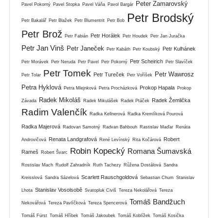
Peter Zamarovský
Pavel Pokorný
Pavel Stopka
Pavel Váňa
Pavol Bargár
Petr Brodský
Petr Bakalář
Petr Blažek
Petr Blumentrit
Petr Bob
Petr Brož
Petr Horálek
Petr Fabián
Petr Houdek
Petr Jan Juračka
Petr Jan Vinš
Petr Janeček
Petr Kulhánek
Petr Kabáth
Petr Koubský
Petr Scheirich
Petr Morávek
Petr Neruda
Petr Pavel
Petr Pokorný
Petr Slavíček
Petr Tomek
Petr Wawrosz
Petr Tureček
Petr Tolar
Petr Voříšek
Petra Hyklová
Prokop Hapala
Petra Mlejnková
Petra Procházková
Prokop
Radek Mikoláš
Radek Žemlička
Závada
Radek Mikulášek
Radek Ptáček
Radim Valenčík
Radka Kellnerová
Radka Kremlíková Pourová
Radka Majerová
Radovan Samotný
Radvan Bahbouh
Rastislav Maďar
Renáta
Renata Landgrafová
Robert
Androvičová
René Levínský
Rita Kočárová
Robin Kopecký
Romana Šumavská
Rameš
Robert Švarc
Rostislav Mach
Rudolf Zahradník
Ruth Tachezy
Růžena Dostálová
Sandra
Scarlett Rauschgoldová
Kreisslová
Sandra Sázelová
Sebastian Chum
Stanislav
Stanislav Vosolsobě
Lhota
Svatopluk Civiš
Tereza Nekolářová
Tereza
Tomáš Bandžuch
Nekovářová
Tereza Pavlíčková
Tereza Spencerová
Tomáš Fürst
Tomáš Hříbek
Tomáš Jakoubek
Tomáš Koblížek
Tomáš Kosička