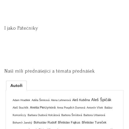
I jako Pátečníky
Naši milí přednášející a témata přednášek
Autoři
Aleš Špičák
Aleš Kuběna
Adam Hradilek
Adéla Šimková
Alena Lehnerová
Anetta Pierzynová
Aleš Stuchlík
Anna Pospěch Durnová
Antonín Vítek
Balász
Komoróczy
Barbara Oudová Holcátová
Barbora Šmídová
Barbora Urbanová
Bohuslav Rudolf
Břetislav Fajkus
Břetislav Tureček
Bohumír Janský