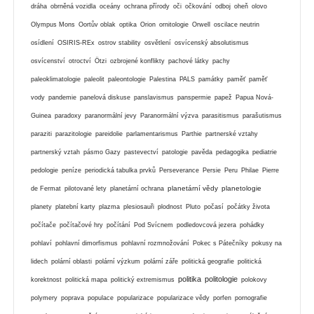
dráha
obrněná vozidla
oceány
ochrana přírody
oči
očkování
odboj
oheň
olovo
Olympus Mons
Oortův oblak
optika
Orion
ornitologie
Orwell
oscilace neutrin
osídlení
OSIRIS-REx
ostrov stability
osvětlení
osvícenský absolutismus
osvícenství
otroctví
Ötzi
ozbrojené konflikty
pachové látky
pachy
paleoklimatologie
paleolit
paleontologie
Palestina
PALS
památky
paměť
paměť
vody
pandemie
panelová diskuse
panslavismus
panspermie
papež
Papua Nová-
Guinea
paradoxy
paranormální jevy
Paranormální výzva
parasitismus
parašutismus
paraziti
parazitologie
pareidolie
parlamentarismus
Parthie
partnerské vztahy
partnerský vztah
pásmo Gazy
pastevectví
patologie
pavěda
pedagogika
pediatrie
pedologie
peníze
periodická tabulka prvků
Perseverance
Persie
Peru
Philae
Pierre
planetární vědy
planetologie
de Fermat
pilotované lety
planetární ochrana
planety
platební karty
plazma
plesiosauři
plodnost
Pluto
počasí
počátky života
počítače
počítačové hry
počítání
Pod Svícnem
podledovcová jezera
pohádky
pohlaví
pohlavní dimorfismus
pohlavní rozmnožování
Pokec s Pátečníky
pokusy na
lidech
polární oblasti
polární výzkum
polární záře
politická geografie
politická
politika
politologie
korektnost
politická mapa
politický extremismus
polokovy
polymery
poprava
populace
popularizace
popularizace vědy
porfen
pornografie