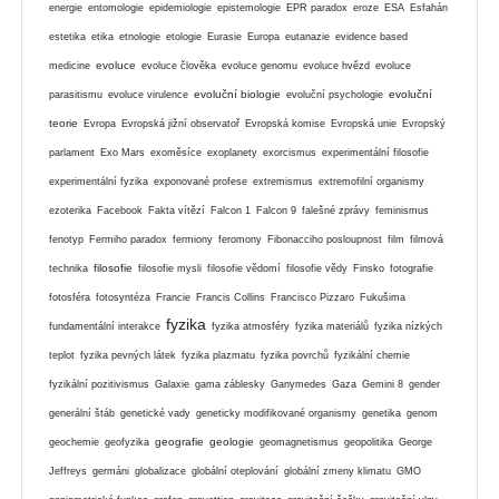
energie
entomologie
epidemiologie
epistemologie
EPR paradox
eroze
ESA
Esfahán
estetika
etika
etnologie
etologie
Eurasie
Europa
eutanazie
evidence based
evoluce
medicine
evoluce člověka
evoluce genomu
evoluce hvězd
evoluce
evoluční biologie
evoluční
parasitismu
evoluce virulence
evoluční psychologie
teorie
Evropa
Evropská jižní observatoř
Evropská komise
Evropská unie
Evropský
parlament
Exo Mars
exoměsíce
exoplanety
exorcismus
experimentální filosofie
experimentální fyzika
exponované profese
extremismus
extremofilní organismy
ezoterika
Facebook
Fakta vítězí
Falcon 1
Falcon 9
falešné zprávy
feminismus
fenotyp
Fermiho paradox
fermiony
feromony
Fibonacciho posloupnost
film
filmová
filosofie
technika
filosofie mysli
filosofie vědomí
filosofie vědy
Finsko
fotografie
fotosféra
fotosyntéza
Francie
Francis Collins
Francisco Pizzaro
Fukušima
fyzika
fundamentální interakce
fyzika atmosféry
fyzika materiálů
fyzika nízkých
teplot
fyzika pevných látek
fyzika plazmatu
fyzika povrchů
fyzikální chemie
fyzikální pozitivismus
Galaxie
gama záblesky
Ganymedes
Gaza
Gemini 8
gender
generální štáb
genetické vady
geneticky modifikované organismy
genetika
genom
geografie
geologie
geochemie
geofyzika
geomagnetismus
geopolitika
George
Jeffreys
germáni
globalizace
globální oteplování
globální zmeny klimatu
GMO