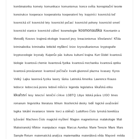
konspirační teorie
kombinatorika
komety
komunikace
komunismus
konce světa
konstrukce
kooperace
kooperativita
kooperativní hry
kopytníci
kosmická loď
kosmická síť
kosmické lety
kosmické počasí
kosmické pohony
kosmické smetí
kosmonautika
kosmologie
kosmické stanice
kosmické záření
Kosntantin a
Metoděj
Kosovo
krajinná ekologie
krasové jevy
kreacionismus
křesťanství
Křída
kritické myšlení
kriminalistika
kriminalita
krize
kryovulkanismus
kryptografie
kryptozoologie
krystaly
Kuiperův pás
kultura
kulturní krajina
Kurt Gödel
kvantová
kvantová fyzika
biologie
kvantová chemie
kvantová mechanika
kvantová optika
kvantová provázanost
kvantové počítače
kvark-gluonové plazma
kvasary
Kyros
Veliký
Lajka
laserová fyzika
lasery
láska
Latinská Amerika
Lawrence Krauss
ledovce
ledovcová jezera
ledové měsíce
legenda
legislativa
lékařská etika
lékařství
lesy
letectví
letniční církve
LGBTQ
Libye
lidská práva
LIGO
limes
romanum
lingvistika
literatura
lithium
litosferické desky
lodě
logické uvažování
logika
lokální invariance
loterie
lovci a sběrači
Ludolfovo číslo
lymská borelióza
lyžování
Machovo číslo
magické myšlení
Magion
magnetismus
malakologie
Mali
Mars
Malostranský hřbitov
manipulace
mapa
Marcus Aurelius
Marie Terezie
Mars
matematika
Sample Return
matematická analýza
materiálová věda
Mayové
média