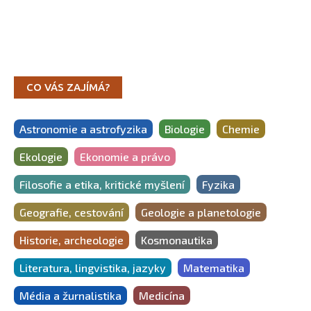
CO VÁS ZAJÍMÁ?
Astronomie a astrofyzika
Biologie
Chemie
Ekologie
Ekonomie a právo
Filosofie a etika, kritické myšlení
Fyzika
Geografie, cestování
Geologie a planetologie
Historie, archeologie
Kosmonautika
Literatura, lingvistika, jazyky
Matematika
Média a žurnalistika
Medicína