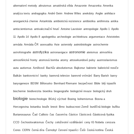
alternativní metody
altruismus
amatérská věda
Amazonie
Amazonka
Amerika
analýza textu
andragogika
André Geim
Andrew Wiles
anekdoty
Anglie
anihilace
anorganická chemie
Antarktida
antibiotická rezistence
antibiotika
antihmota
antika
antiscientismus
antivakcinační hnutí
Antoine Lavoisier
antropologie
Apollo 1
Apollo
11
Apollo 14
Apollo 8
apologetika
archeologie
architektura
argumentace
Aristoteles
astrobiologie
armáda
Armáda ČR
asexualita
Asie
asteroidy
astrochemie
astrofyzika
astronomie
astrofotografie
astronavigace
ateismus
atmosféra
atmosférické fronty
atomová bomba
atomy
attosekundové pulsy
austroslavismus
auta
autismus
Aztékové
Bachův absolutismus
Bajkonur
bakterie
balistické nosiče
Balkán
bankovnictví
banky
barevná televize
barevné vnímání
Barry Barish
barvy
baryogeneze
BDSM
Bělorusko
Bernhard Riemann
bezpečnost
Bible
bilý trpaslík
biochemie
biodiverzita
bioetika
biogeografie
biologické invaze
biologický druh
biologie
biotechnologie
Blízký východ
Boeing
bohemismus
Bosna a
Hercegovina
botanika
bouře
brexit
Brno
budoucnost Země
buněčná biologie
buňka
částicová fyzika
Burianosaurus
Čad
Callisto
čas
časomíra
částice
částicová
CCD
čechoslovakismus
Čechy
celoživotní vzdělávání
ceny IG Nobela
cenzura
Ceres
CERN
černá díra
Černobyl
červení trpaslíci
Češi
česká kotlina
Česká