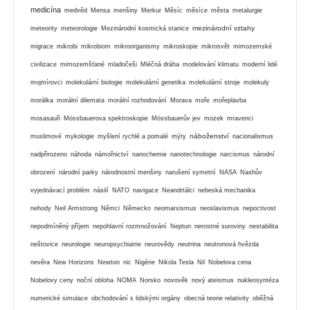
medicína
medvěd
Mensa
menšiny
Merkur
Měsíc
měsíce
města
metalurgie
mezinárodní vztahy
meteority
meteorologie
Mezinárodní kosmická stanice
migrace
mikrobi
mikrobiom
mikroorganismy
mikroskopie
mikrosvět
mimozemské
civilizace
mimozemšťané
mladočeši
Mléčná dráha
modelování klimatu
moderní lidé
mojmírovci
molekulární biologie
molekulární genetika
molekulární stroje
molekuly
morálka
morální dilemata
morální rozhodování
Morava
moře
mořeplavba
mosasauři
Mössbauerova spektroskopie
Mössbauerův jev
mozek
mravenci
náboženství
muslimové
mykologie
myšlení rychlé a pomalé
mýty
nacionalismus
nadpřirozeno
náhoda
námořnictví
nanochemie
nanotechnologie
narcismus
národní
obrození
národní parky
národnostní menšiny
narušení symetrií
NASA
Nashův
vyjednávací problém
násilí
NATO
navigace
Neandrtálci
nebeská mechanika
nehody
Neil Armstrong
Němci
Německo
neomarxismus
neoslavismus
nepoctivost
nepodmíněný příjem
nepohlavní rozmnožování
Neptun
nerostné suroviny
nestabilita
neštovice
neurologie
neuropsychiatrie
neurovědy
neutrina
neutronová hvězda
nevěra
New Horizons
Newton
nic
Nigérie
Nikola Tesla
Nil
Nobelova cena
Nobelovy ceny
noční obloha
NOMA
Norsko
novověk
nový ateismus
nukleosyntéza
numerické simulace
obchodování s lidskými orgány
obecná teorie relativity
oběžná