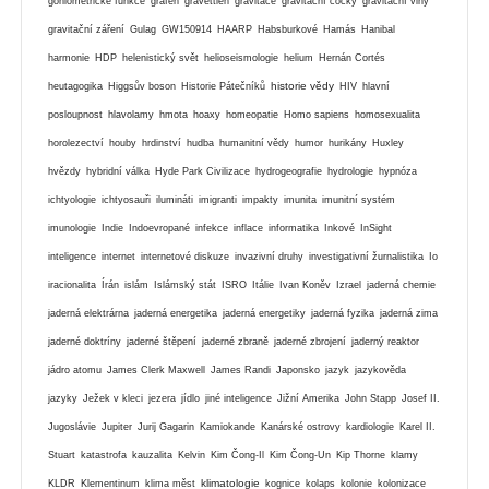
goniometrické funkce
grafen
gravettien
gravitace
gravitační čočky
gravitační vlny
gravitační záření
Gulag
GW150914
HAARP
Habsburkové
Hamás
Hanibal
harmonie
HDP
helenistický svět
helioseismologie
helium
Hernán Cortés
historie vědy
heutagogika
Higgsův boson
Historie Pátečníků
HIV
hlavní
posloupnost
hlavolamy
hmota
hoaxy
homeopatie
Homo sapiens
homosexualita
horolezectví
houby
hrdinství
hudba
humanitní vědy
humor
hurikány
Huxley
hvězdy
hybridní válka
Hyde Park Civilizace
hydrogeografie
hydrologie
hypnóza
ichtyologie
ichtyosauři
ilumináti
imigranti
impakty
imunita
imunitní systém
imunologie
Indie
Indoevropané
infekce
inflace
informatika
Inkové
InSight
inteligence
internet
internetové diskuze
invazivní druhy
investigativní žurnalistika
Io
iracionalita
Írán
islám
Islámský stát
ISRO
Itálie
Ivan Koněv
Izrael
jaderná chemie
jaderná elektrárna
jaderná energetika
jaderná energetiky
jaderná fyzika
jaderná zima
jaderné doktríny
jaderné štěpení
jaderné zbraně
jaderné zbrojení
jaderný reaktor
jádro atomu
James Clerk Maxwell
James Randi
Japonsko
jazyk
jazykověda
jazyky
Ježek v kleci
jezera
jídlo
jiné inteligence
Jižní Amerika
John Stapp
Josef II.
Jugoslávie
Jupiter
Jurij Gagarin
Kamiokande
Kanárské ostrovy
kardiologie
Karel II.
Stuart
katastrofa
kauzalita
Kelvin
Kim Čong-Il
Kim Čong-Un
Kip Thorne
klamy
klimatologie
KLDR
Klementinum
klima měst
kognice
kolaps
kolonie
kolonizace