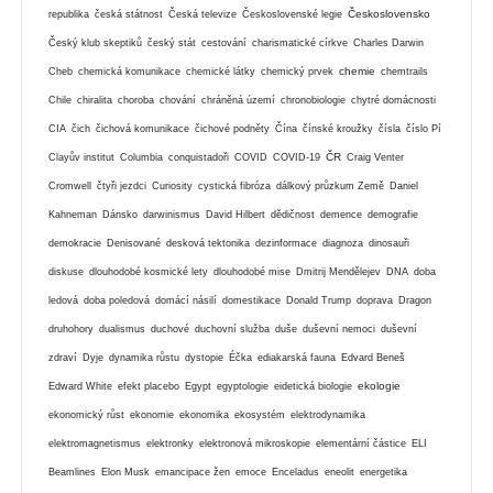
Československo
republika
česká státnost
Česká televize
Československé legie
Český klub skeptiků
český stát
cestování
charismatické církve
Charles Darwin
chemie
Cheb
chemická komunikace
chemické látky
chemický prvek
chemtrails
Chile
chiralita
choroba
chování
chráněná území
chronobiologie
chytré domácnosti
CIA
čich
čichová komunikace
čichové podněty
Čína
čínské kroužky
čísla
číslo Pí
ČR
Clayův institut
Columbia
conquistadoři
COVID
COVID-19
Craig Venter
Cromwell
čtyři jezdci
Curiosity
cystická fibróza
dálkový průzkum Země
Daniel
Kahneman
Dánsko
darwinismus
David Hilbert
dědičnost
demence
demografie
demokracie
Denisované
desková tektonika
dezinformace
diagnoza
dinosauři
diskuse
dlouhodobé kosmické lety
dlouhodobé mise
Dmitrij Mendělejev
DNA
doba
ledová
doba poledová
domácí násilí
domestikace
Donald Trump
doprava
Dragon
druhohory
dualismus
duchové
duchovní služba
duše
duševní nemoci
duševní
zdraví
Dyje
dynamika růstu
dystopie
Éčka
ediakarská fauna
Edvard Beneš
ekologie
Edward White
efekt placebo
Egypt
egyptologie
eidetická biologie
ekonomický růst
ekonomie
ekonomika
ekosystém
elektrodynamika
elektromagnetismus
elektronky
elektronová mikroskopie
elementární částice
ELI
Beamlines
Elon Musk
emancipace žen
emoce
Enceladus
eneolit
energetika