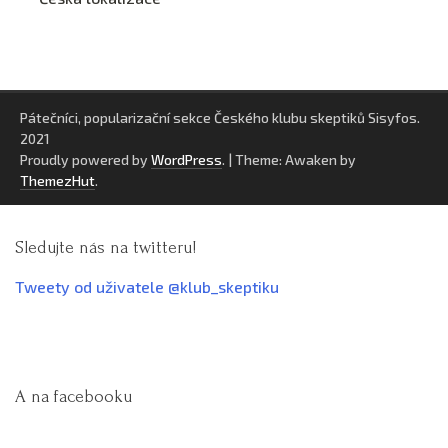
Pátečníci, popularizační sekce Českého klubu skeptiků Sisyfos.
2021
Proudly powered by
WordPress
.
|
Theme: Awaken by
ThemezHut
.
Sledujte nás na twitteru!
Tweety od uživatele @klub_skeptiku
A na facebooku