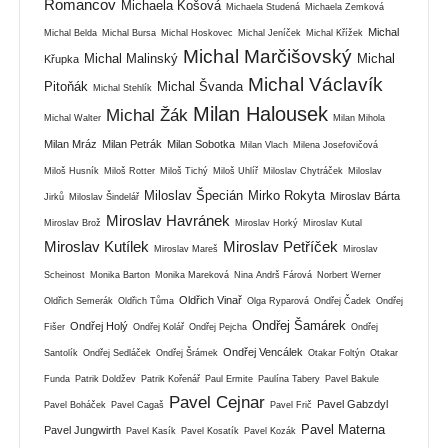
Romancov
Michaela Košová
Michaela Studená
Michaela Zemková
Michal
Michal Belda
Michal Bursa
Michal Hoskovec
Michal Jeníček
Michal Křížek
Michal Marčišovský
Michal Malinský
Michal
Křupka
Michal Václavík
Pitoňák
Michal Švanda
Michal Stehlík
Milan Halousek
Michal Žák
Michal Walter
Milan Mihola
Milan Mráz
Milan Petrák
Milan Sobotka
Milan Vlach
Milena Josefovičová
Miloš Husník
Miloš Rotter
Miloš Tichý
Miloš Uhlíř
Miloslav Chytráček
Miloslav
Miloslav Špecián
Mirko Rokyta
Miroslav Bárta
Jirků
Miloslav Šindelář
Miroslav Havránek
Miroslav Brož
Miroslav Horký
Miroslav Kutal
Miroslav Kutílek
Miroslav Petříček
Miroslav Mareš
Miroslav
Scheinost
Monika Barton
Monika Mareková
Nina Andrš Fárová
Norbert Werner
Oldřich Vinař
Oldřich Semerák
Oldřich Tůma
Olga Ryparová
Ondřej Čadek
Ondřej
Ondřej Šamárek
Ondřej Holý
Fišer
Ondřej Kolář
Ondřej Pejcha
Ondřej
Ondřej Vencálek
Santolík
Ondřej Sedláček
Ondřej Šrámek
Otakar Foltýn
Otakar
Funda
Patrik Doldžev
Patrik Kořenář
Paul Ermite
Paulína Tabery
Pavel Bakule
Pavel Cejnar
Pavel Gabzdyl
Pavel Boháček
Pavel Cagaš
Pavel Frič
Pavel Materna
Pavel Jungwirth
Pavel Kasík
Pavel Kosatík
Pavel Kozák