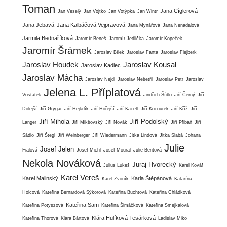
Toman
Jana Cíglerová
Jan Veselý
Jan Vojtko
Jan Votýpka
Jan Wintr
Jana Jebavá
Jana Kalbáčová Vejpravová
Jana Mynářová
Jana Nenadalová
Jarmila Bednaříková
Jaromír Beneš
Jaromír Jedlička
Jaromír Kopeček
Jaromír Šrámek
Jaroslav Bílek
Jaroslav Fanta
Jaroslav Flejberk
Jaroslav Houdek
Jaroslav Kousal
Jaroslav Kadlec
Jaroslav Mácha
Jaroslav Nejdl
Jaroslav Nešetřil
Jaroslav Petr
Jaroslav
Jelena L. Příplatová
Vostatek
Jindřich Šídlo
Jiří Černý
Jiří
Dolejší
Jiří Grygar
Jiří Hejkrlík
Jiří Hořejší
Jiří Kacetl
Jiří Kocourek
Jiří Kříž
Jiří
Jiří Mihola
Jiří Podolský
Langer
Jiří Mikšovský
Jiří Novák
Jiří Přibáň
Jiří
Sádlo
Jiří Štegl
Jiří Weinberger
Jiří Wiedermann
Jitka Lindová
Jitka Slabá
Johana
Julie
Josef Jelen
Fialová
Josef Michl
Josef Moural
Julie Beritová
Nekola Nováková
Juraj Hvorecký
Julius Lukeš
Karel Kovář
Karel Vereš
Karel Malinský
Karla Štěpánová
Karel Zvoník
Katarína
Holcová
Kateřina Bernardová Sýkorová
Kateřina Buchtová
Kateřina Chládková
Kateřina Sam
Kateřina Potyszová
Kateřina Šimáčková
Kateřina Smejkalová
Klára Hulíková Tesárková
Kateřina Thorová
Klára Bártová
Ladislav Miko