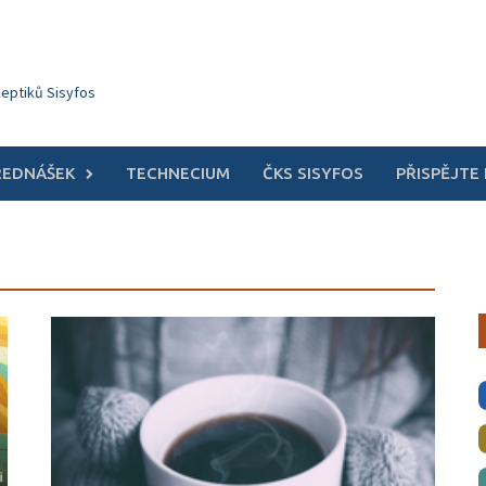
keptiků Sisyfos
ŘEDNÁŠEK
TECHNECIUM
ČKS SISYFOS
PŘISPĚJTE