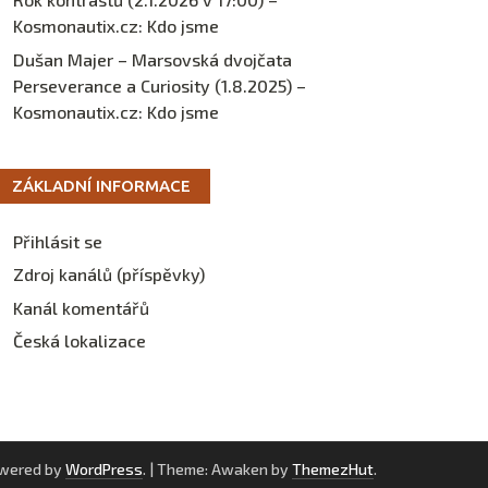
Kosmonautix.cz
:
Kdo jsme
Dušan Majer – Marsovská dvojčata
Perseverance a Curiosity (1.8.2025) –
Kosmonautix.cz
:
Kdo jsme
ZÁKLADNÍ INFORMACE
Přihlásit se
Zdroj kanálů (příspěvky)
Kanál komentářů
Česká lokalizace
owered by
WordPress
.
|
Theme: Awaken by
ThemezHut
.