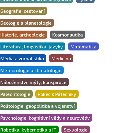
Geografie, cestování
Geologie a planetologie
Historie, archeologie
Kosmonautika
Literatura, lingvistika, jazyky
Matematika
Média a žurnalistika
Medicína
Meteorologie a klimatologie
Náboženství, mýty, konspirace
Paleontologie
Pokec s Pátečníky
Politologie, geopolitika a vojenství
Psychologie, kognitivní vědy a neurovědy
Robotika, kybernetika a IT
Sexuologie