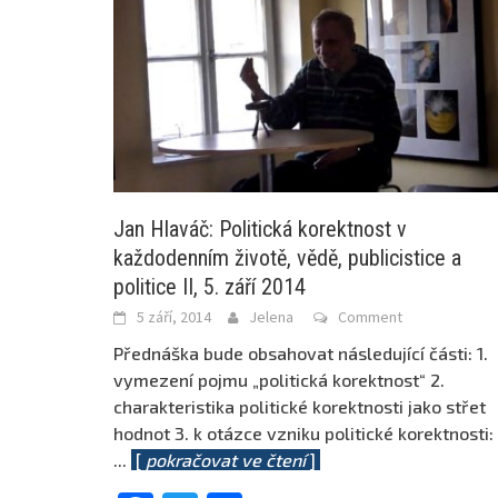
Jan Hlaváč: Politická korektnost v
každodenním životě, vědě, publicistice a
politice II, 5. září 2014
5 září, 2014
Jelena
Comment
Přednáška bude obsahovat následující části: 1.
vymezení pojmu „politická korektnost“ 2.
charakteristika politické korektnosti jako střet
hodnot 3. k otázce vzniku politické korektnosti:
...
[
pokračovat ve čtení
]