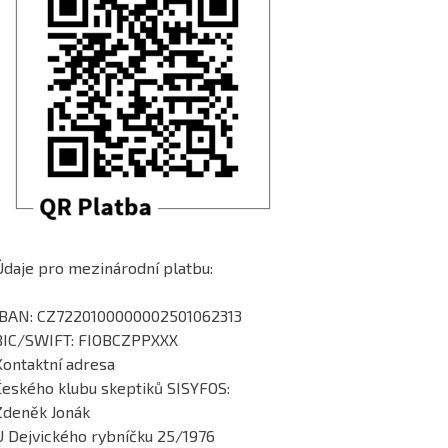
Údaje pro mezinárodní platbu:
IBAN: CZ7220100000002501062313
BIC/SWIFT: FIOBCZPPXXX
Kontaktní adresa
Českého klubu skeptiků SISYFOS:
Zdeněk Jonák
U Dejvického rybníčku 25/1976