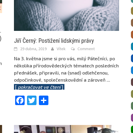
.
)
Jiří Černý: Postižení lidskými právy
29 dubna, 2019
Vítek
Comment
Na 3. května jsme si pro vás, milý Pátečníci, po
h
několika přírodovědeckých tématech posledních
přednášek, připravili, na (snad) odlehčenou,
odpočinkové, společenskovědní a zároveň
...
[
pokračovat ve čtení
]
Facebook
Twitter
Share