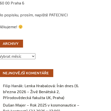
160 00 Praha 6
Do popisku, prosím, napiště PATECNICI
Děkujeme!
ARCHIVY
Archivy
NEJNOVĚJŠÍ KOMENTÁŘE
Filip Hanák
:
Lenka Hrabalová: Írán dnes (6.
března 2026 – Živě Benátská 2,
Přírodovědecká fakulta UK, Praha)
Dušan Majer – Rok 2025 v kosmonautice –
Rok kontrastů (2.1.2026 v 17:00) –