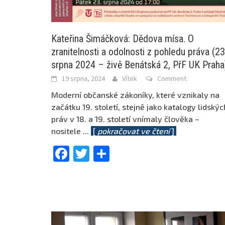
Kateřina Šimáčková: Dědova mísa. O
zranitelnosti a odolnosti z pohledu práva (23
srpna 2024 – živě Benátská 2, PřF UK Praha
19 srpna, 2024
Vítek
Comment
Moderní občanské zákoníky, které vznikaly na
začátku 19. století, stejně jako katalogy lidskýc
práv v 18. a 19. století vnímaly člověka –
nositele
...
[
pokračovat ve čtení
]
Facebook
Twitter
Share