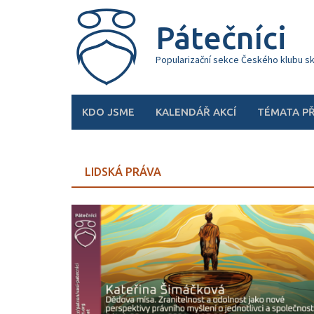
Skip
to
Pátečníci
content
Popularizační sekce Českého klubu s
KDO JSME
KALENDÁŘ AKCÍ
TÉMATA P
LIDSKÁ PRÁVA