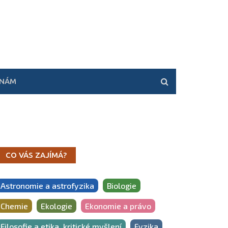
 NÁM
CO VÁS ZAJÍMÁ?
Astronomie a astrofyzika
Biologie
Chemie
Ekologie
Ekonomie a právo
Filosofie a etika, kritické myšlení
Fyzika