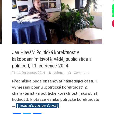
Jan Hlaváč: Politická korektnost v
každodenním životě, vědě, publicistice a
politice I, 11. července 2014
11 července, 2014
Jelena
Comment
Přednáška bude obsahovat následující části: 1.
vymezení pojmu „politická korektnost“ 2.
charakteristika politické korektnosti jako střet
hodnot 3. k otázce vzniku politické korektnosti:
...
[
pokračovat ve čtení
]