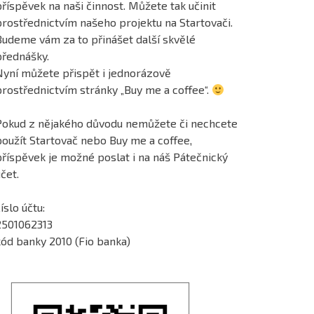
říspěvek na naši činnost. Můžete tak učinit
prostřednictvím našeho projektu na Startovači.
Budeme vám za to přinášet další skvělé
přednášky.
Nyní můžete přispět i jednorázově
prostřednictvím stránky „Buy me a coffee“.
Pokud z nějakého důvodu nemůžete či nechcete
použít Startovač nebo Buy me a coffee,
příspěvek je možné poslat i na náš Pátečnický
čet.
íslo účtu:
2501062313
kód banky 2010 (Fio banka)