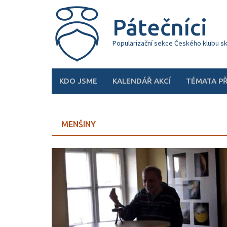
Skip
to
Pátečníci
content
Popularizační sekce Českého klubu s
KDO JSME
KALENDÁŘ AKCÍ
TÉMATA P
MENŠINY