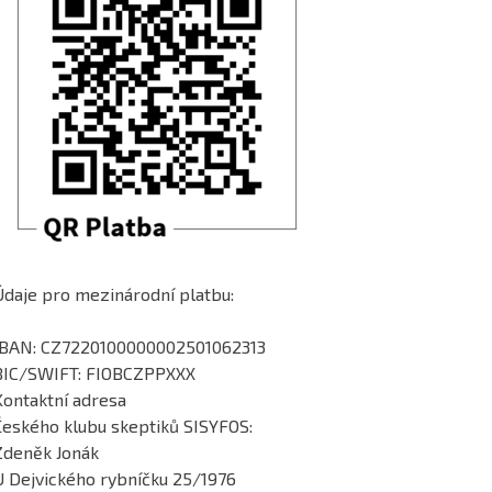
Údaje pro mezinárodní platbu:
IBAN: CZ7220100000002501062313
BIC/SWIFT: FIOBCZPPXXX
Kontaktní adresa
Českého klubu skeptiků SISYFOS:
Zdeněk Jonák
U Dejvického rybníčku 25/1976