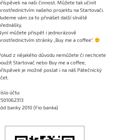
říspěvek na naši činnost. Můžete tak učinit
prostřednictvím našeho projektu na Startovači.
Budeme vám za to přinášet další skvělé
přednášky.
Nyní můžete přispět i jednorázově
prostřednictvím stránky „Buy me a coffee“.
Pokud z nějakého důvodu nemůžete či nechcete
použít Startovač nebo Buy me a coffee,
příspěvek je možné poslat i na náš Pátečnický
čet.
íslo účtu:
2501062313
kód banky 2010 (Fio banka)