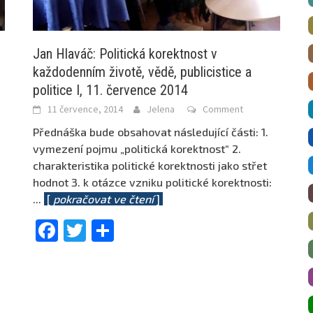
Jan Hlaváč: Politická korektnost v
každodenním životě, vědě, publicistice a
politice I, 11. července 2014
11 července, 2014
Jelena
Comment
Přednáška bude obsahovat následující části: 1.
vymezení pojmu „politická korektnost“ 2.
charakteristika politické korektnosti jako střet
hodnot 3. k otázce vzniku politické korektnosti:
...
[
pokračovat ve čtení
]
Facebook
Twitter
Share