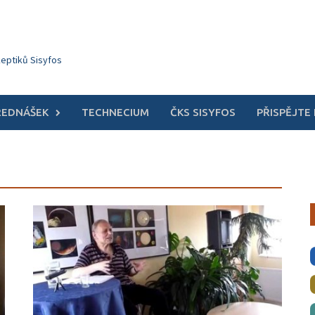
keptiků Sisyfos
ŘEDNÁŠEK
TECHNECIUM
ČKS SISYFOS
PŘISPĚJTE