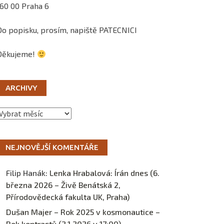
160 00 Praha 6
Do popisku, prosím, napiště PATECNICI
Děkujeme!
ARCHIVY
Archivy
NEJNOVĚJŠÍ KOMENTÁŘE
Filip Hanák
:
Lenka Hrabalová: Írán dnes (6.
března 2026 – Živě Benátská 2,
Přírodovědecká fakulta UK, Praha)
Dušan Majer – Rok 2025 v kosmonautice –
Rok kontrastů (2.1.2026 v 17:00) –