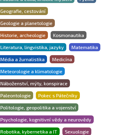
Geografie, cestování
Geologie a planetologie
Historie, archeologie
Kosmonautika
Literatura, lingvistika, jazyky
Matematika
Média a žurnalistika
Medicína
Meteorologie a klimatologie
Náboženství, mýty, konspirace
Paleontologie
Pokec s Pátečníky
Politologie, geopolitika a vojenství
Psychologie, kognitivní vědy a neurovědy
Robotika, kybernetika a IT
Sexuologie