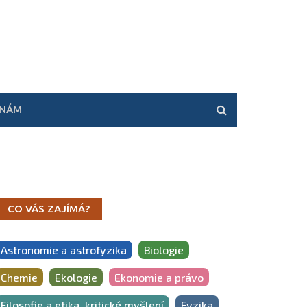
 NÁM
CO VÁS ZAJÍMÁ?
Astronomie a astrofyzika
Biologie
Chemie
Ekologie
Ekonomie a právo
Filosofie a etika, kritické myšlení
Fyzika