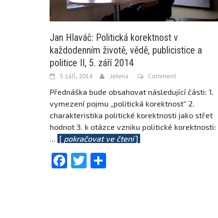
Jan Hlaváč: Politická korektnost v
každodenním životě, vědě, publicistice a
politice II, 5. září 2014
5 září, 2014
Jelena
Comment
Přednáška bude obsahovat následující části: 1.
vymezení pojmu „politická korektnost“ 2.
charakteristika politické korektnosti jako střet
hodnot 3. k otázce vzniku politické korektnosti:
...
[
pokračovat ve čtení
]
Facebook
Twitter
Share