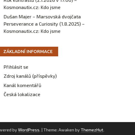
Kosmonautix.cz
:
Kdo jsme
Dušan Majer – Marsovská dvojčata
Perseverance a Curiosity (1.8.2025) –
Kosmonautix.cz
:
Kdo jsme
ZÁKLADNÍ INFORMACE
Přihlásit se
Zdroj kanálů (příspěvky)
Kanál komentářů
Česká lokalizace
owered by
WordPress
.
|
Theme: Awaken by
ThemezHut
.