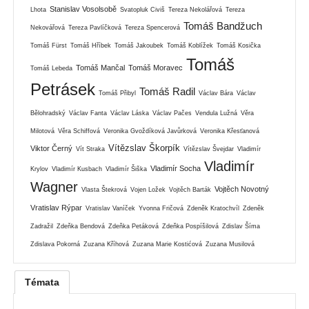
Stanislav Vosolsobě
Lhota
Svatopluk Civiš
Tereza Nekolářová
Tereza
Tomáš Bandžuch
Nekovářová
Tereza Pavlíčková
Tereza Spencerová
Tomáš Fürst
Tomáš Hříbek
Tomáš Jakoubek
Tomáš Koblížek
Tomáš Kosička
Tomáš
Tomáš Mančal
Tomáš Moravec
Tomáš Lebeda
Petrásek
Tomáš Radil
Tomáš Přibyl
Václav Bára
Václav
Bělohradský
Václav Fanta
Václav Láska
Václav Pačes
Vendula Lužná
Věra
Milotová
Věra Schiffová
Veronika Gvoždíková Javůrková
Veronika Křesťanová
Vítězslav Škorpík
Viktor Černý
Vít Straka
Vítězslav Švejdar
Vladimír
Vladimír
Vladimír Socha
Krylov
Vladimír Kusbach
Vladimír Šiška
Wagner
Vojtěch Novotný
Vlasta Štekrová
Vojen Ložek
Vojtěch Barták
Vratislav Rýpar
Vratislav Vaníček
Yvonna Fričová
Zdeněk Kratochvíl
Zdeněk
Zadražil
Zdeňka Bendová
Zdeňka Petáková
Zdeňka Pospíšilová
Zdislav Šíma
Zdislava Pokorná
Zuzana Kříhová
Zuzana Marie Kostićová
Zuzana Musilová
Témata