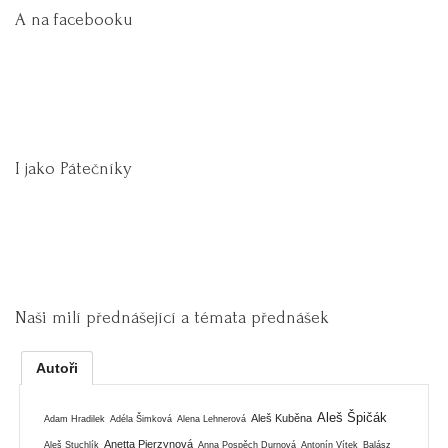
A na facebooku
I jako Pátečníky
Naši milí přednášející a témata přednášek
Autoři
Aleš Špičák
Aleš Kuběna
Adam Hradilek
Adéla Šimková
Alena Lehnerová
Anetta Pierzynová
Aleš Stuchlík
Anna Pospěch Durnová
Antonín Vítek
Balász