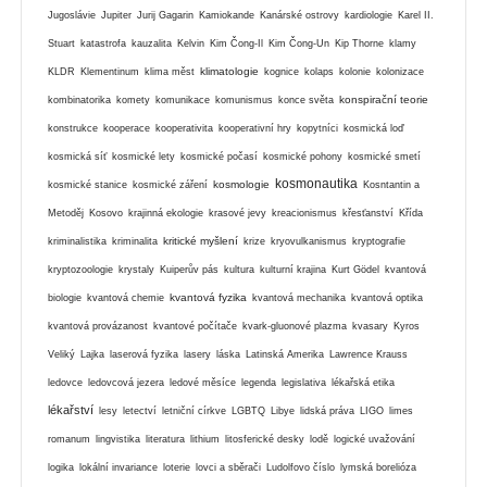
Jugoslávie
Jupiter
Jurij Gagarin
Kamiokande
Kanárské ostrovy
kardiologie
Karel II.
Stuart
katastrofa
kauzalita
Kelvin
Kim Čong-Il
Kim Čong-Un
Kip Thorne
klamy
klimatologie
KLDR
Klementinum
klima měst
kognice
kolaps
kolonie
kolonizace
konspirační teorie
kombinatorika
komety
komunikace
komunismus
konce světa
konstrukce
kooperace
kooperativita
kooperativní hry
kopytníci
kosmická loď
kosmická síť
kosmické lety
kosmické počasí
kosmické pohony
kosmické smetí
kosmonautika
kosmologie
kosmické stanice
kosmické záření
Kosntantin a
Metoděj
Kosovo
krajinná ekologie
krasové jevy
kreacionismus
křesťanství
Křída
kritické myšlení
kriminalistika
kriminalita
krize
kryovulkanismus
kryptografie
kryptozoologie
krystaly
Kuiperův pás
kultura
kulturní krajina
Kurt Gödel
kvantová
kvantová fyzika
biologie
kvantová chemie
kvantová mechanika
kvantová optika
kvantová provázanost
kvantové počítače
kvark-gluonové plazma
kvasary
Kyros
Veliký
Lajka
laserová fyzika
lasery
láska
Latinská Amerika
Lawrence Krauss
ledovce
ledovcová jezera
ledové měsíce
legenda
legislativa
lékařská etika
lékařství
lesy
letectví
letniční církve
LGBTQ
Libye
lidská práva
LIGO
limes
romanum
lingvistika
literatura
lithium
litosferické desky
lodě
logické uvažování
logika
lokální invariance
loterie
lovci a sběrači
Ludolfovo číslo
lymská borelióza