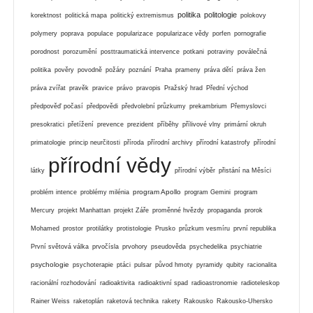
politika
politologie
korektnost
politická mapa
politický extremismus
polokovy
polymery
poprava
populace
popularizace
popularizace vědy
porfen
pornografie
porodnost
porozumění
posttraumatická intervence
potkani
potraviny
poválečná
politika
pověry
povodně
požáry
poznání
Praha
prameny
práva dětí
práva žen
práva zvířat
pravěk
pravice
právo
pravopis
Pražský hrad
Přední východ
předpověď počasí
předpovědi
předvolební průzkumy
prekambrium
Přemyslovci
presokratici
přetížení
prevence
prezident
příběhy
přílivové vlny
primární okruh
primatologie
princip neurčitosti
příroda
přírodní archivy
přírodní katastrofy
přírodní
přírodní vědy
látky
přírodní výběr
přistání na Měsíci
program Apollo
problém intence
problémy milénia
program Gemini
program
Mercury
projekt Manhattan
projekt Záře
proměnné hvězdy
propaganda
prorok
Mohamed
prostor
protilátky
protistologie
Prusko
průzkum vesmíru
první republika
První světová válka
prvočísla
prvohory
pseudověda
psychedelika
psychiatrie
psychologie
psychoterapie
ptáci
pulsar
původ hmoty
pyramidy
qubity
racionalita
racionální rozhodování
radioaktivita
radioaktivní spad
radioastronomie
radioteleskop
Rainer Weiss
raketoplán
raketová technika
rakety
Rakousko
Rakousko-Uhersko