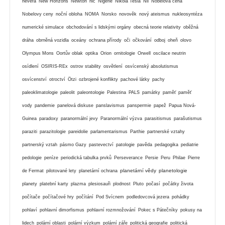
nevěra
New Horizons
Newton
nic
Nigérie
Nikola Tesla
Nil
Nobelova cena
Nobelovy ceny
noční obloha
NOMA
Norsko
novověk
nový ateismus
nukleosyntéza
numerické simulace
obchodování s lidskými orgány
obecná teorie relativity
oběžná
dráha
obrněná vozidla
oceány
ochrana přírody
oči
očkování
odboj
oheň
olovo
Olympus Mons
Oortův oblak
optika
Orion
ornitologie
Orwell
oscilace neutrin
osídlení
OSIRIS-REx
ostrov stability
osvětlení
osvícenský absolutismus
osvícenství
otroctví
Ötzi
ozbrojené konflikty
pachové látky
pachy
paleoklimatologie
paleolit
paleontologie
Palestina
PALS
památky
paměť
paměť
vody
pandemie
panelová diskuse
panslavismus
panspermie
papež
Papua Nová-
Guinea
paradoxy
paranormální jevy
Paranormální výzva
parasitismus
parašutismus
paraziti
parazitologie
pareidolie
parlamentarismus
Parthie
partnerské vztahy
partnerský vztah
pásmo Gazy
pastevectví
patologie
pavěda
pedagogika
pediatrie
pedologie
peníze
periodická tabulka prvků
Perseverance
Persie
Peru
Philae
Pierre
planetární vědy
planetologie
de Fermat
pilotované lety
planetární ochrana
planety
platební karty
plazma
plesiosauři
plodnost
Pluto
počasí
počátky života
počítače
počítačové hry
počítání
Pod Svícnem
podledovcová jezera
pohádky
pohlaví
pohlavní dimorfismus
pohlavní rozmnožování
Pokec s Pátečníky
pokusy na
lidech
polární oblasti
polární výzkum
polární záře
politická geografie
politická