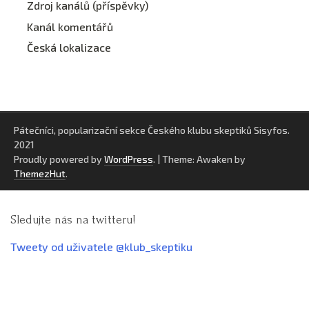
Zdroj kanálů (příspěvky)
Kanál komentářů
Česká lokalizace
Pátečníci, popularizační sekce Českého klubu skeptiků Sisyfos.
2021
Proudly powered by
WordPress
.
|
Theme: Awaken by
ThemezHut
.
Sledujte nás na twitteru!
Tweety od uživatele @klub_skeptiku