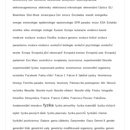
elektromagnetismus
elektronky
elektronová mikroskopie
elementární částice
ELI
Beamlines
Elon Musk
emancipace žen
emoce
Enceladus
eneolit
energetika
energie
entomologie
epidemiologie
epistemologie
EPR paradox
eroze
ESA
Esfahán
estetika
etika
etnologie
etologie
Eurasie
Europa
eutanazie
evidence based
evoluce
medicine
evoluce člověka
evoluce genomu
evoluce hvězd
evoluce
evoluční biologie
evoluční
parasitismu
evoluce virulence
evoluční psychologie
teorie
Evropa
Evropská jižní observatoř
Evropská komise
Evropská unie
Evropský
parlament
Exo Mars
exoměsíce
exoplanety
exorcismus
experimentální filosofie
experimentální fyzika
exponované profese
extremismus
extremofilní organismy
ezoterika
Facebook
Fakta vítězí
Falcon 1
Falcon 9
falešné zprávy
feminismus
fenotyp
Fermiho paradox
fermiony
feromony
Fibonacciho posloupnost
film
filmová
filosofie
technika
filosofie mysli
filosofie vědomí
filosofie vědy
Finsko
fotografie
fotosféra
fotosyntéza
Francie
Francis Collins
Francisco Pizzaro
Fukušima
fyzika
fundamentální interakce
fyzika atmosféry
fyzika materiálů
fyzika nízkých
teplot
fyzika pevných látek
fyzika plazmatu
fyzika povrchů
fyzikální chemie
fyzikální pozitivismus
Galaxie
gama záblesky
Ganymedes
Gaza
Gemini 8
gender
generální štáb
genetické vady
geneticky modifikované organismy
genetika
genom