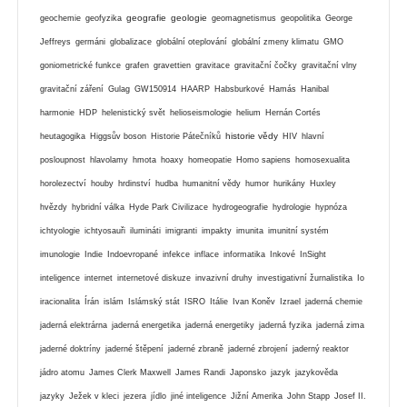
geografie
geologie
geochemie
geofyzika
geomagnetismus
geopolitika
George
Jeffreys
germáni
globalizace
globální oteplování
globální zmeny klimatu
GMO
goniometrické funkce
grafen
gravettien
gravitace
gravitační čočky
gravitační vlny
gravitační záření
Gulag
GW150914
HAARP
Habsburkové
Hamás
Hanibal
harmonie
HDP
helenistický svět
helioseismologie
helium
Hernán Cortés
historie vědy
heutagogika
Higgsův boson
Historie Pátečníků
HIV
hlavní
posloupnost
hlavolamy
hmota
hoaxy
homeopatie
Homo sapiens
homosexualita
horolezectví
houby
hrdinství
hudba
humanitní vědy
humor
hurikány
Huxley
hvězdy
hybridní válka
Hyde Park Civilizace
hydrogeografie
hydrologie
hypnóza
ichtyologie
ichtyosauři
ilumináti
imigranti
impakty
imunita
imunitní systém
imunologie
Indie
Indoevropané
infekce
inflace
informatika
Inkové
InSight
inteligence
internet
internetové diskuze
invazivní druhy
investigativní žurnalistika
Io
iracionalita
Írán
islám
Islámský stát
ISRO
Itálie
Ivan Koněv
Izrael
jaderná chemie
jaderná elektrárna
jaderná energetika
jaderná energetiky
jaderná fyzika
jaderná zima
jaderné doktríny
jaderné štěpení
jaderné zbraně
jaderné zbrojení
jaderný reaktor
jádro atomu
James Clerk Maxwell
James Randi
Japonsko
jazyk
jazykověda
jazyky
Ježek v kleci
jezera
jídlo
jiné inteligence
Jižní Amerika
John Stapp
Josef II.