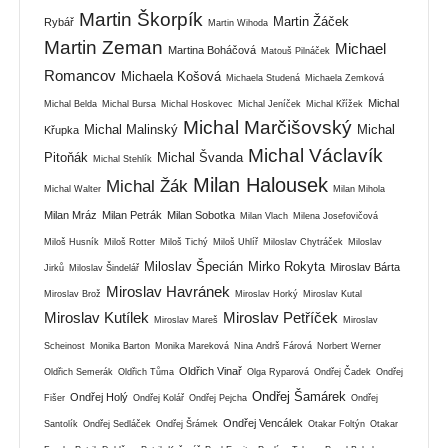
Martin Škorpík
Martin Žáček
Rybář
Martin Wihoda
Martin Zeman
Michael
Martina Boháčová
Matouš Pilnáček
Romancov
Michaela Košová
Michaela Studená
Michaela Zemková
Michal
Michal Belda
Michal Bursa
Michal Hoskovec
Michal Jeníček
Michal Křížek
Michal Marčišovský
Michal Malinský
Michal
Křupka
Michal Václavík
Pitoňák
Michal Švanda
Michal Stehlík
Milan Halousek
Michal Žák
Michal Walter
Milan Mihola
Milan Mráz
Milan Petrák
Milan Sobotka
Milan Vlach
Milena Josefovičová
Miloš Husník
Miloš Rotter
Miloš Tichý
Miloš Uhlíř
Miloslav Chytráček
Miloslav
Miloslav Špecián
Mirko Rokyta
Miroslav Bárta
Jirků
Miloslav Šindelář
Miroslav Havránek
Miroslav Brož
Miroslav Horký
Miroslav Kutal
Miroslav Kutílek
Miroslav Petříček
Miroslav Mareš
Miroslav
Scheinost
Monika Barton
Monika Mareková
Nina Andrš Fárová
Norbert Werner
Oldřich Vinař
Oldřich Semerák
Oldřich Tůma
Olga Ryparová
Ondřej Čadek
Ondřej
Ondřej Šamárek
Ondřej Holý
Fišer
Ondřej Kolář
Ondřej Pejcha
Ondřej
Ondřej Vencálek
Santolík
Ondřej Sedláček
Ondřej Šrámek
Otakar Foltýn
Otakar