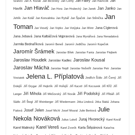
Jan Fábry
Jan
Szánzo
Jan A. Kozák
Jan Bičovský
Jan Černý
Jan Havlíček
Jan Hlaváč
Jan Janko
Havlík
Jan Hora
Jan Hrubecký
Jan Janek
Jan
Jan
Jehlík
Jan Kolář
Jan Konvalinka
Jan Rybář
Jan Špaček
Jan Stěnička
Toman
Jana Cíglerová
Jan Veselý
Jan Vojtko
Jan Votýpka
Jan Wintr
Jana Jebavá
Jana Kalbáčová Vejpravová
Jana Mynářová
Jana Nenadalová
Jarmila Bednaříková
Jaromír Beneš
Jaromír Jedlička
Jaromír Kopeček
Jaromír Šrámek
Jaroslav Bílek
Jaroslav Fanta
Jaroslav Flejberk
Jaroslav Houdek
Jaroslav Kousal
Jaroslav Kadlec
Jaroslav Mácha
Jaroslav Nejdl
Jaroslav Nešetřil
Jaroslav Petr
Jaroslav
Jelena L. Příplatová
Vostatek
Jindřich Šídlo
Jiří Černý
Jiří
Dolejší
Jiří Grygar
Jiří Hejkrlík
Jiří Hořejší
Jiří Kacetl
Jiří Kocourek
Jiří Kříž
Jiří
Jiří Mihola
Jiří Podolský
Langer
Jiří Mikšovský
Jiří Novák
Jiří Přibáň
Jiří
Sádlo
Jiří Štegl
Jiří Weinberger
Jiří Wiedermann
Jitka Lindová
Jitka Slabá
Johana
Julie
Josef Jelen
Fialová
Josef Michl
Josef Moural
Julie Beritová
Nekola Nováková
Juraj Hvorecký
Julius Lukeš
Karel Kovář
Karel Vereš
Karel Malinský
Karla Štěpánová
Karel Zvoník
Katarína