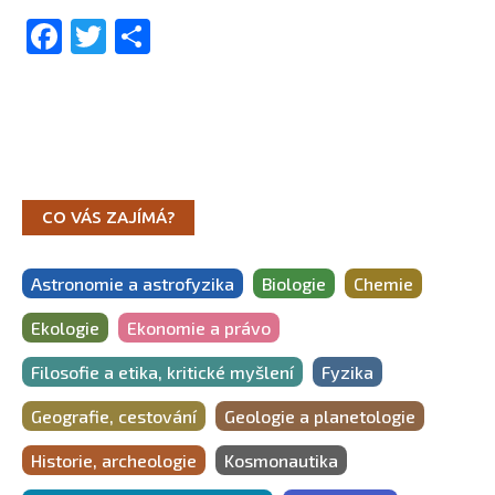
Facebook
Twitter
Share
CO VÁS ZAJÍMÁ?
Astronomie a astrofyzika
Biologie
Chemie
Ekologie
Ekonomie a právo
Filosofie a etika, kritické myšlení
Fyzika
Geografie, cestování
Geologie a planetologie
Historie, archeologie
Kosmonautika