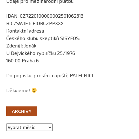
Údaje pro mezinárodní platbu:
IBAN: CZ7220100000002501062313
BIC/SWIFT: FIOBCZPPXXX
Kontaktní adresa
Českého klubu skeptiků SISYFOS:
Zdeněk Jonák
U Dejvického rybníčku 25/1976
160 00 Praha 6
Do popisku, prosím, napiště PATECNICI
Děkujeme!
ARCHIVY
Archivy