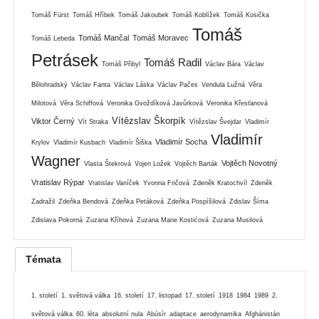
Tomáš Fürst
Tomáš Hříbek
Tomáš Jakoubek
Tomáš Koblížek
Tomáš Kosička
Tomáš
Tomáš Mančal
Tomáš Moravec
Tomáš Lebeda
Petrásek
Tomáš Radil
Tomáš Přibyl
Václav Bára
Václav
Bělohradský
Václav Fanta
Václav Láska
Václav Pačes
Vendula Lužná
Věra
Milotová
Věra Schiffová
Veronika Gvoždíková Javůrková
Veronika Křesťanová
Vítězslav Škorpík
Viktor Černý
Vít Straka
Vítězslav Švejdar
Vladimír
Vladimír
Vladimír Socha
Krylov
Vladimír Kusbach
Vladimír Šiška
Wagner
Vojtěch Novotný
Vlasta Štekrová
Vojen Ložek
Vojtěch Barták
Vratislav Rýpar
Vratislav Vaníček
Yvonna Fričová
Zdeněk Kratochvíl
Zdeněk
Zadražil
Zdeňka Bendová
Zdeňka Petáková
Zdeňka Pospíšilová
Zdislav Šíma
Zdislava Pokorná
Zuzana Kříhová
Zuzana Marie Kostićová
Zuzana Musilová
Témata
1. století
1. světová válka
16. století
17. listopad
17. století
1918
1984
1989
2.
světová válka
60. léta
absolutní nula
Abúsír
adaptace
aerodynamika
Afghánistán