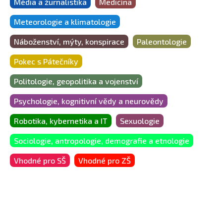
Média a žurnalistika
Medicína
Meteorologie a klimatologie
Náboženství, mýty, konspirace
Paleontologie
Pokec s Pátečníky
Politologie, geopolitika a vojenství
Psychologie, kognitivní vědy a neurovědy
Robotika, kybernetika a IT
Sexuologie
Sociologie, antropologie, demografie a etnologie
Vhodné pro SŠ
Vhodné pro ZŠ