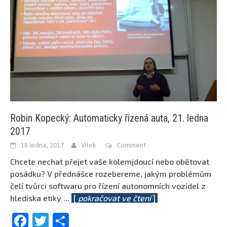
Robin Kopecký: Automaticky řízená auta, 21. ledna
2017
18 ledna, 2017
Vítek
Comment
Chcete nechat přejet vaše kolemjdoucí nebo obětovat
posádku? V přednášce rozebereme, jakým problémům
čelí tvůrci softwaru pro řízení autonomních vozidel z
hlediska etiky
...
[
pokračovat ve čtení
]
Facebook
Twitter
Share