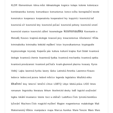
klimatologie
KLDR
Klementinum
klima měst
kognice
kolaps
kolonie
kolonizace
konspirační teorie
kombinatorika
komety
komunikace
komunismus
konce světa
konstrukce
kooperace
kooperativita
kooperativní hry
kopytníci
kosmická loď
kosmická síť
kosmické lety
kosmické počasí
kosmické pohony
kosmické smetí
kosmonautika
kosmologie
kosmické stanice
kosmické záření
Kosntantin a
Metoděj
Kosovo
krajinná ekologie
krasové jevy
kreacionismus
křesťanství
Křída
kritické myšlení
kriminalistika
kriminalita
krize
kryovulkanismus
kryptografie
kryptozoologie
krystaly
Kuiperův pás
kultura
kulturní krajina
Kurt Gödel
kvantová
kvantová fyzika
biologie
kvantová chemie
kvantová mechanika
kvantová optika
kvantová provázanost
kvantové počítače
kvark-gluonové plazma
kvasary
Kyros
Veliký
Lajka
laserová fyzika
lasery
láska
Latinská Amerika
Lawrence Krauss
ledovce
ledovcová jezera
ledové měsíce
legenda
legislativa
lékařská etika
lékařství
lesy
letectví
letniční církve
LGBTQ
Libye
lidská práva
LIGO
limes
romanum
lingvistika
literatura
lithium
litosferické desky
lodě
logické uvažování
logika
lokální invariance
loterie
lovci a sběrači
Ludolfovo číslo
lymská borelióza
lyžování
Machovo číslo
magické myšlení
Magion
magnetismus
malakologie
Mali
Mars
Malostranský hřbitov
manipulace
mapa
Marcus Aurelius
Marie Terezie
Mars