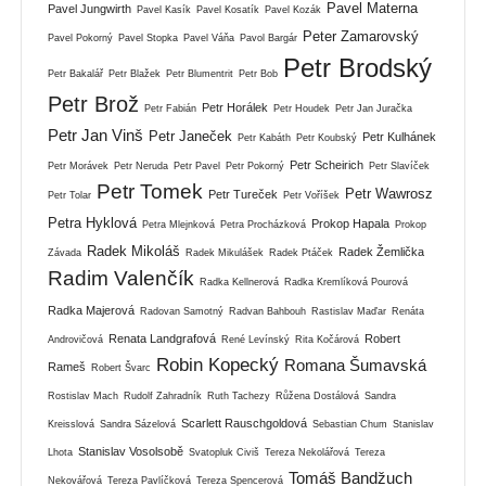
Pavel Materna
Pavel Jungwirth
Pavel Kasík
Pavel Kosatík
Pavel Kozák
Peter Zamarovský
Pavel Pokorný
Pavel Stopka
Pavel Váňa
Pavol Bargár
Petr Brodský
Petr Bakalář
Petr Blažek
Petr Blumentrit
Petr Bob
Petr Brož
Petr Horálek
Petr Fabián
Petr Houdek
Petr Jan Juračka
Petr Jan Vinš
Petr Janeček
Petr Kulhánek
Petr Kabáth
Petr Koubský
Petr Scheirich
Petr Morávek
Petr Neruda
Petr Pavel
Petr Pokorný
Petr Slavíček
Petr Tomek
Petr Wawrosz
Petr Tureček
Petr Tolar
Petr Voříšek
Petra Hyklová
Prokop Hapala
Petra Mlejnková
Petra Procházková
Prokop
Radek Mikoláš
Radek Žemlička
Závada
Radek Mikulášek
Radek Ptáček
Radim Valenčík
Radka Kellnerová
Radka Kremlíková Pourová
Radka Majerová
Radovan Samotný
Radvan Bahbouh
Rastislav Maďar
Renáta
Renata Landgrafová
Robert
Androvičová
René Levínský
Rita Kočárová
Robin Kopecký
Romana Šumavská
Rameš
Robert Švarc
Rostislav Mach
Rudolf Zahradník
Ruth Tachezy
Růžena Dostálová
Sandra
Scarlett Rauschgoldová
Kreisslová
Sandra Sázelová
Sebastian Chum
Stanislav
Stanislav Vosolsobě
Lhota
Svatopluk Civiš
Tereza Nekolářová
Tereza
Tomáš Bandžuch
Nekovářová
Tereza Pavlíčková
Tereza Spencerová