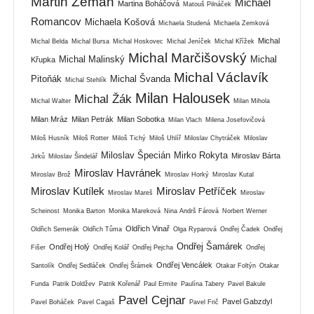
Martin Zeman
Michael
Martina Boháčová
Matouš Pilnáček
Romancov
Michaela Košová
Michaela Studená
Michaela Zemková
Michal
Michal Belda
Michal Bursa
Michal Hoskovec
Michal Jeníček
Michal Křížek
Michal Marčišovský
Michal Malinský
Michal
Křupka
Michal Václavík
Pitoňák
Michal Švanda
Michal Stehlík
Milan Halousek
Michal Žák
Michal Walter
Milan Mihola
Milan Mráz
Milan Petrák
Milan Sobotka
Milan Vlach
Milena Josefovičová
Miloš Husník
Miloš Rotter
Miloš Tichý
Miloš Uhlíř
Miloslav Chytráček
Miloslav
Miloslav Špecián
Mirko Rokyta
Miroslav Bárta
Jirků
Miloslav Šindelář
Miroslav Havránek
Miroslav Brož
Miroslav Horký
Miroslav Kutal
Miroslav Kutílek
Miroslav Petříček
Miroslav Mareš
Miroslav
Scheinost
Monika Barton
Monika Mareková
Nina Andrš Fárová
Norbert Werner
Oldřich Vinař
Oldřich Semerák
Oldřich Tůma
Olga Ryparová
Ondřej Čadek
Ondřej
Ondřej Šamárek
Ondřej Holý
Fišer
Ondřej Kolář
Ondřej Pejcha
Ondřej
Ondřej Vencálek
Santolík
Ondřej Sedláček
Ondřej Šrámek
Otakar Foltýn
Otakar
Funda
Patrik Doldžev
Patrik Kořenář
Paul Ermite
Paulína Tabery
Pavel Bakule
Pavel Cejnar
Pavel Gabzdyl
Pavel Boháček
Pavel Cagaš
Pavel Frič