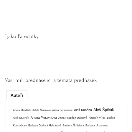
I jako Pátečníky
Naši milí přednášející a témata přednášek
Autoři
Aleš Špičák
Aleš Kuběna
Adam Hradilek
Adéla Šimková
Alena Lehnerová
Anetta Pierzynová
Aleš Stuchlík
Anna Pospěch Durnová
Antonín Vítek
Balász
Komoróczy
Barbara Oudová Holcátová
Barbora Šmídová
Barbora Urbanová