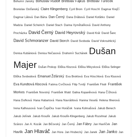
Bohuslav Rudolf
Břetislav Fajkus
Břetislav Tureček
Bohumír Janský
Claire Klingenberg
Bronislav Ostřanský
Cyril Brom
Cyril Hoschl
Dagmar Krejčí
Dan Černý
Dagmar Lálová
Dan Bárta
Dana Drábová
Daniel Koťátko
Daniel
Madzia
Daniel Scheirich
Daniel Stach
Darina Vymětalíková
David Anthony
David Černý
David Heyrovský
Procházka
David Král
David Šanc
David Schmoranzer
David Storch
David Svoboda
David Vokrouhlický
Dušan
Denisa Kubániová
Denisa Nečasová
Drahomír Suchánek
Majer
Dušan Prokop
Eliška Klozová
Eliška Mikysková
Eliška Selinger
Emanuel Žďárský
Eliška Svobodová
Eva Broklová
Eva Höschlová
Eva Klusová
Eva Kundtová Klocová
František
Fatima Cvrčková
Filip Tvrdý
František Flodr
Morkes
František Novotný
František Wald
Galina Kopaněvová
Hana Čížková
Hana Dufková
Hana Habartová
Hana Navrátilová
Hanina Veselá
Helena Illnerová
Irena Kalhousová
Ivan Čepička
Ivan Horáček
Ivana Kolmašová
Jakub Benech
Jakub Jelínek
Jakub Kroulík
Jakub Kroulík-Klingenberg
Jakub Rozehnal
Jakub
Jan Fábry
Jan
Szánzo
Jan A. Kozák
Jan Bičovský
Jan Černý
Jan Havlíček
Jan Hlaváč
Jan Janko
Havlík
Jan Hora
Jan Hrubecký
Jan Janek
Jan