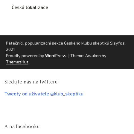
Česká lokalizace
Pátečníci, popularizační sekce Českého klubu skeptiků Sisyfos.
2021
Proudly powered by
WordPress
.
|
Theme: Awaken by
ThemezHut
.
Sledujte nás na twitteru!
Tweety od uživatele @klub_skeptiku
A na facebooku