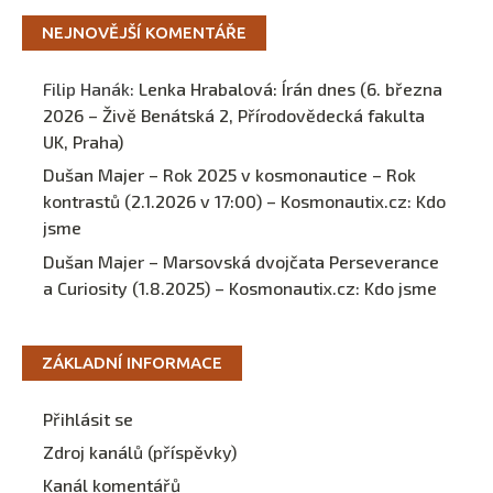
NEJNOVĚJŠÍ KOMENTÁŘE
Filip Hanák
:
Lenka Hrabalová: Írán dnes (6. března
2026 – Živě Benátská 2, Přírodovědecká fakulta
UK, Praha)
Dušan Majer – Rok 2025 v kosmonautice – Rok
kontrastů (2.1.2026 v 17:00) – Kosmonautix.cz
:
Kdo
jsme
Dušan Majer – Marsovská dvojčata Perseverance
a Curiosity (1.8.2025) – Kosmonautix.cz
:
Kdo jsme
ZÁKLADNÍ INFORMACE
Přihlásit se
Zdroj kanálů (příspěvky)
Kanál komentářů