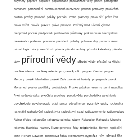
polymery
poprava
populace
popularizace
popularizace vědy
porfen
pornografie
porodnost
porozumění
posttraumatická intervence
potkani
potraviny
poválečná
politika
pověry
povodně
požáry
poznání
Praha
prameny
práva dětí
práva žen
práva zvířat
pravěk
pravice
právo
pravopis
Pražský hrad
Přední východ
předpověď počasí
předpovědi
předvolební průzkumy
prekambrium
Přemyslovci
presokratici
přetížení
prevence
prezident
příběhy
přílivové vlny
primární okruh
primatologie
princip neurčitosti
příroda
přírodní archivy
přírodní katastrofy
přírodní
přírodní vědy
látky
přírodní výběr
přistání na Měsíci
program Apollo
problém intence
problémy milénia
program Gemini
program
Mercury
projekt Manhattan
projekt Záře
proměnné hvězdy
propaganda
prorok
Mohamed
prostor
protilátky
protistologie
Prusko
průzkum vesmíru
první republika
První světová válka
prvočísla
prvohory
pseudověda
psychedelika
psychiatrie
psychologie
psychoterapie
ptáci
pulsar
původ hmoty
pyramidy
qubity
racionalita
racionální rozhodování
radioaktivita
radioaktivní spad
radioastronomie
radioteleskop
Rainer Weiss
raketoplán
raketová technika
rakety
Rakousko
Rakousko-Uhersko
religionistika
rakovina
Rastislav
reaktory čtvrté generace
řeky
Remek
replikační
krize
Richard Dawkins
Richterova škála
Riemannova hypotéza
Řím
Římská říše