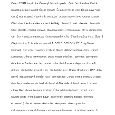
Ceres
CERN
černá díra
Černobyl
červení trpaslíci
Češi
česká kotlina
Česká
Československo
republika
česká státnost
Česká televize
Československé legie
Český klub skeptiků
český stát
cestování
charismatické církve
Charles Darwin
chemie
Cheb
chemická komunikace
chemické látky
chemický prvek
chemtrails
Chile
chiralita
choroba
chování
chráněná území
chronobiologie
chytré domácnosti
CIA
čich
čichová komunikace
čichové podněty
Čína
čínské kroužky
čísla
číslo Pí
ČR
Clayův institut
Columbia
conquistadoři
COVID
COVID-19
Craig Venter
Cromwell
čtyři jezdci
Curiosity
cystická fibróza
dálkový průzkum Země
Daniel
Kahneman
Dánsko
darwinismus
David Hilbert
dědičnost
demence
demografie
demokracie
Denisované
desková tektonika
dezinformace
diagnoza
dinosauři
diskuse
dlouhodobé kosmické lety
dlouhodobé mise
Dmitrij Mendělejev
DNA
doba
ledová
doba poledová
domácí násilí
domestikace
Donald Trump
doprava
Dragon
druhohory
dualismus
duchové
duchovní služba
duše
duševní nemoci
duševní
zdraví
Dyje
dynamika růstu
dystopie
Éčka
ediakarská fauna
Edvard Beneš
ekologie
Edward White
efekt placebo
Egypt
egyptologie
eidetická biologie
ekonomický růst
ekonomie
ekonomika
ekosystém
elektrodynamika
elektromagnetismus
elektronky
elektronová mikroskopie
elementární částice
ELI