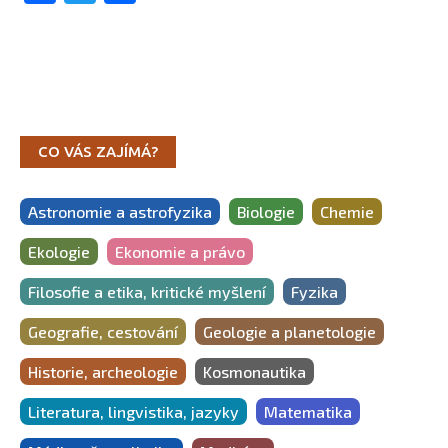
CO VÁS ZAJÍMÁ?
Astronomie a astrofyzika
Biologie
Chemie
Ekologie
Ekonomie a právo
Filosofie a etika, kritické myšlení
Fyzika
Geografie, cestování
Geologie a planetologie
Historie, archeologie
Kosmonautika
Literatura, lingvistika, jazyky
Matematika