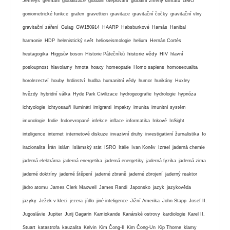
Jeffreys
germáni
globalizace
globální oteplování
globální zmeny klimatu
GMO
goniometrické funkce
grafen
gravettien
gravitace
gravitační čočky
gravitační vlny
gravitační záření
Gulag
GW150914
HAARP
Habsburkové
Hamás
Hanibal
harmonie
HDP
helenistický svět
helioseismologie
helium
Hernán Cortés
historie vědy
heutagogika
Higgsův boson
Historie Pátečníků
HIV
hlavní
posloupnost
hlavolamy
hmota
hoaxy
homeopatie
Homo sapiens
homosexualita
horolezectví
houby
hrdinství
hudba
humanitní vědy
humor
hurikány
Huxley
hvězdy
hybridní válka
Hyde Park Civilizace
hydrogeografie
hydrologie
hypnóza
ichtyologie
ichtyosauři
ilumináti
imigranti
impakty
imunita
imunitní systém
imunologie
Indie
Indoevropané
infekce
inflace
informatika
Inkové
InSight
inteligence
internet
internetové diskuze
invazivní druhy
investigativní žurnalistika
Io
iracionalita
Írán
islám
Islámský stát
ISRO
Itálie
Ivan Koněv
Izrael
jaderná chemie
jaderná elektrárna
jaderná energetika
jaderná energetiky
jaderná fyzika
jaderná zima
jaderné doktríny
jaderné štěpení
jaderné zbraně
jaderné zbrojení
jaderný reaktor
jádro atomu
James Clerk Maxwell
James Randi
Japonsko
jazyk
jazykověda
jazyky
Ježek v kleci
jezera
jídlo
jiné inteligence
Jižní Amerika
John Stapp
Josef II.
Jugoslávie
Jupiter
Jurij Gagarin
Kamiokande
Kanárské ostrovy
kardiologie
Karel II.
Stuart
katastrofa
kauzalita
Kelvin
Kim Čong-Il
Kim Čong-Un
Kip Thorne
klamy