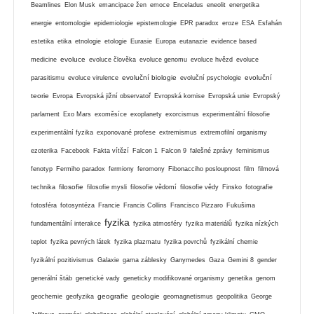
Beamlines
Elon Musk
emancipace žen
emoce
Enceladus
eneolit
energetika
energie
entomologie
epidemiologie
epistemologie
EPR paradox
eroze
ESA
Esfahán
estetika
etika
etnologie
etologie
Eurasie
Europa
eutanazie
evidence based
evoluce
medicine
evoluce člověka
evoluce genomu
evoluce hvězd
evoluce
evoluční biologie
evoluční
parasitismu
evoluce virulence
evoluční psychologie
teorie
Evropa
Evropská jižní observatoř
Evropská komise
Evropská unie
Evropský
parlament
Exo Mars
exoměsíce
exoplanety
exorcismus
experimentální filosofie
experimentální fyzika
exponované profese
extremismus
extremofilní organismy
ezoterika
Facebook
Fakta vítězí
Falcon 1
Falcon 9
falešné zprávy
feminismus
fenotyp
Fermiho paradox
fermiony
feromony
Fibonacciho posloupnost
film
filmová
filosofie
technika
filosofie mysli
filosofie vědomí
filosofie vědy
Finsko
fotografie
fotosféra
fotosyntéza
Francie
Francis Collins
Francisco Pizzaro
Fukušima
fyzika
fundamentální interakce
fyzika atmosféry
fyzika materiálů
fyzika nízkých
teplot
fyzika pevných látek
fyzika plazmatu
fyzika povrchů
fyzikální chemie
fyzikální pozitivismus
Galaxie
gama záblesky
Ganymedes
Gaza
Gemini 8
gender
generální štáb
genetické vady
geneticky modifikované organismy
genetika
genom
geografie
geologie
geochemie
geofyzika
geomagnetismus
geopolitika
George