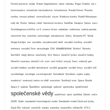
římské provincie
rituály
Robert Oppenheimer
roboti
robotika
Roger Chaffee
rok v
kosmonautice
romantický nacionalismus
romantismus
Ronald Drever
Rosetta
rostliny
rovnost pohlaví
rozmnožování
rozum
Rubikova kostka
Rudolf Mössbauer
rudý obr
Rusko
Sahara
sahel
Sametová revoluce
Sandžak
Sarajevo
Saturn
savci
Schrödingerova kočička
sci-fi
science fiction
sebeklam
sedimenty
sedmá perioda
seismické vlny
seismika
seismologie
sekularismus
šelmy
Semjorka R7
Senát
Sergej Koroljov
sex
sexualita
sexualizované násilí
sexuální menšiny
sexuální
skepticismus
sexuologie
orientace
sexuální život
šíité
školství
Skotsko
šlechtění
slepý démon
sloučeniny
SLS
Slunce
sluneční fyzika
sluneční hodiny
Sluneční soustava
sluneční vítr
smrt
smrt hvězd
smysly
šneci
sobecký gen
sociální bublina
sociální demokracie
sociální geografie
sociální hmyz
sociální sítě
sociobiologie
sociologie
sociomapování
Somaliland
Somálsko
sopka
sopky
soudnictví
soukromý sektor ve vědě
souvislost
Sovětský svaz
Space Shuttle
Space X
spánek
Španělsko
speleologie
spiknutí
spintronika
společenské
společenské vědy
společnost
sport
spotřeba
Srbsko
srdce
SSSR
Stalin
standardní kosmologický model
Standardní model částicové fyziky
Stará říše
stárnutí
staročeši
statika
statistika
stratosféra
středověk
STS-1