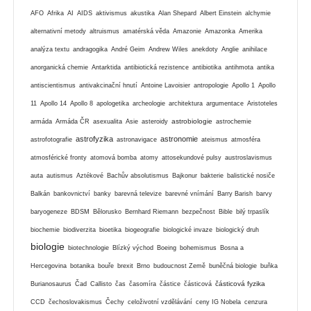
AFO
Afrika
AI
AIDS
aktivismus
akustika
Alan Shepard
Albert Einstein
alchymie
alternativní metody
altruismus
amatérská věda
Amazonie
Amazonka
Amerika
analýza textu
andragogika
André Geim
Andrew Wiles
anekdoty
Anglie
anihilace
anorganická chemie
Antarktida
antibiotická rezistence
antibiotika
antihmota
antika
antiscientismus
antivakcinační hnutí
Antoine Lavoisier
antropologie
Apollo 1
Apollo
11
Apollo 14
Apollo 8
apologetika
archeologie
architektura
argumentace
Aristoteles
astrobiologie
armáda
Armáda ČR
asexualita
Asie
asteroidy
astrochemie
astrofyzika
astronomie
astrofotografie
astronavigace
ateismus
atmosféra
atmosférické fronty
atomová bomba
atomy
attosekundové pulsy
austroslavismus
auta
autismus
Aztékové
Bachův absolutismus
Bajkonur
bakterie
balistické nosiče
Balkán
bankovnictví
banky
barevná televize
barevné vnímání
Barry Barish
barvy
baryogeneze
BDSM
Bělorusko
Bernhard Riemann
bezpečnost
Bible
bilý trpaslík
biochemie
biodiverzita
bioetika
biogeografie
biologické invaze
biologický druh
biologie
biotechnologie
Blízký východ
Boeing
bohemismus
Bosna a
Hercegovina
botanika
bouře
brexit
Brno
budoucnost Země
buněčná biologie
buňka
částicová fyzika
Burianosaurus
Čad
Callisto
čas
časomíra
částice
částicová
CCD
čechoslovakismus
Čechy
celoživotní vzdělávání
ceny IG Nobela
cenzura