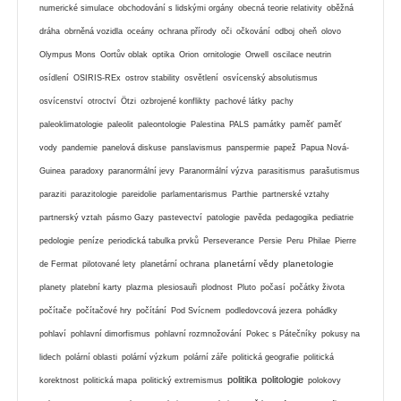
numerické simulace
obchodování s lidskými orgány
obecná teorie relativity
oběžná
dráha
obrněná vozidla
oceány
ochrana přírody
oči
očkování
odboj
oheň
olovo
Olympus Mons
Oortův oblak
optika
Orion
ornitologie
Orwell
oscilace neutrin
osídlení
OSIRIS-REx
ostrov stability
osvětlení
osvícenský absolutismus
osvícenství
otroctví
Ötzi
ozbrojené konflikty
pachové látky
pachy
paleoklimatologie
paleolit
paleontologie
Palestina
PALS
památky
paměť
paměť
vody
pandemie
panelová diskuse
panslavismus
panspermie
papež
Papua Nová-
Guinea
paradoxy
paranormální jevy
Paranormální výzva
parasitismus
parašutismus
paraziti
parazitologie
pareidolie
parlamentarismus
Parthie
partnerské vztahy
partnerský vztah
pásmo Gazy
pastevectví
patologie
pavěda
pedagogika
pediatrie
pedologie
peníze
periodická tabulka prvků
Perseverance
Persie
Peru
Philae
Pierre
planetární vědy
planetologie
de Fermat
pilotované lety
planetární ochrana
planety
platební karty
plazma
plesiosauři
plodnost
Pluto
počasí
počátky života
počítače
počítačové hry
počítání
Pod Svícnem
podledovcová jezera
pohádky
pohlaví
pohlavní dimorfismus
pohlavní rozmnožování
Pokec s Pátečníky
pokusy na
lidech
polární oblasti
polární výzkum
polární záře
politická geografie
politická
politika
politologie
korektnost
politická mapa
politický extremismus
polokovy