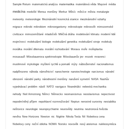
matematika
Sample Return
matematická analýza
materiálová věda
Mayové
média
medicína
medvěd
Mensa
menšiny
Merkur
Měsíc
měsíce
města
metalurgie
mezinárodní vztahy
meteority
meteorologie
Mezinárodní kosmická stanice
migrace
mikrobi
mikrobiom
mikroorganismy
mikroskopie
mikrosvět
mimozemské
civilizace
mimozemšťané
mladočeši
Mléčná dráha
modelování klimatu
moderní lidé
mojmírovci
molekulární biologie
molekulární genetika
molekulární stroje
molekuly
morálka
morální dilemata
morální rozhodování
Morava
moře
mořeplavba
mosasauři
Mössbauerova spektroskopie
Mössbauerův jev
mozek
mravenci
náboženství
muslimové
mykologie
myšlení rychlé a pomalé
mýty
nacionalismus
nadpřirozeno
náhoda
námořnictví
nanochemie
nanotechnologie
narcismus
národní
obrození
národní parky
národnostní menšiny
narušení symetrií
NASA
Nashův
vyjednávací problém
násilí
NATO
navigace
Neandrtálci
nebeská mechanika
nehody
Neil Armstrong
Němci
Německo
neomarxismus
neoslavismus
nepoctivost
nepodmíněný příjem
nepohlavní rozmnožování
Neptun
nerostné suroviny
nestabilita
neštovice
neurologie
neuropsychiatrie
neurovědy
neutrina
neutronová hvězda
nevěra
New Horizons
Newton
nic
Nigérie
Nikola Tesla
Nil
Nobelova cena
Nobelovy ceny
noční obloha
NOMA
Norsko
novověk
nový ateismus
nukleosyntéza