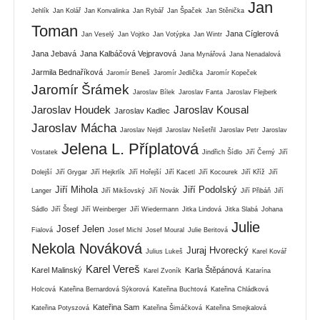
Jan
Jehlík
Jan Kolář
Jan Konvalinka
Jan Rybář
Jan Špaček
Jan Stěnička
Toman
Jana Cíglerová
Jan Veselý
Jan Vojtko
Jan Votýpka
Jan Wintr
Jana Jebavá
Jana Kalbáčová Vejpravová
Jana Mynářová
Jana Nenadalová
Jarmila Bednaříková
Jaromír Beneš
Jaromír Jedlička
Jaromír Kopeček
Jaromír Šrámek
Jaroslav Bílek
Jaroslav Fanta
Jaroslav Flejberk
Jaroslav Houdek
Jaroslav Kousal
Jaroslav Kadlec
Jaroslav Mácha
Jaroslav Nejdl
Jaroslav Nešetřil
Jaroslav Petr
Jaroslav
Jelena L. Příplatová
Vostatek
Jindřich Šídlo
Jiří Černý
Jiří
Dolejší
Jiří Grygar
Jiří Hejkrlík
Jiří Hořejší
Jiří Kacetl
Jiří Kocourek
Jiří Kříž
Jiří
Jiří Mihola
Jiří Podolský
Langer
Jiří Mikšovský
Jiří Novák
Jiří Přibáň
Jiří
Sádlo
Jiří Štegl
Jiří Weinberger
Jiří Wiedermann
Jitka Lindová
Jitka Slabá
Johana
Julie
Josef Jelen
Fialová
Josef Michl
Josef Moural
Julie Beritová
Nekola Nováková
Juraj Hvorecký
Julius Lukeš
Karel Kovář
Karel Vereš
Karel Malinský
Karla Štěpánová
Karel Zvoník
Katarína
Holcová
Kateřina Bernardová Sýkorová
Kateřina Buchtová
Kateřina Chládková
Kateřina Sam
Kateřina Potyszová
Kateřina Šimáčková
Kateřina Smejkalová