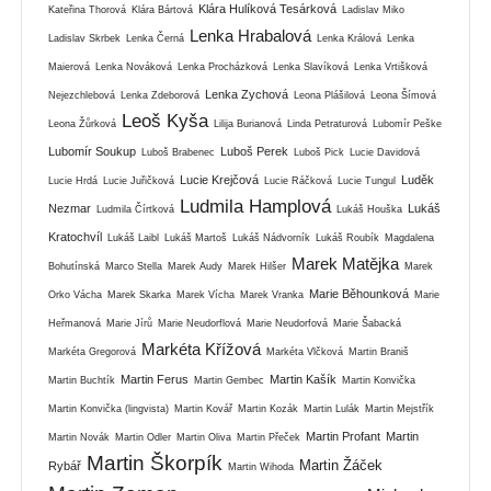
Klára Hulíková Tesárková
Kateřina Thorová
Klára Bártová
Ladislav Miko
Lenka Hrabalová
Ladislav Skrbek
Lenka Černá
Lenka Králová
Lenka
Maierová
Lenka Nováková
Lenka Procházková
Lenka Slavíková
Lenka Vrtišková
Lenka Zychová
Nejezchlebová
Lenka Zdeborová
Leona Plášilová
Leona Šímová
Leoš Kyša
Leona Žůrková
Lilija Burianová
Linda Petraturová
Lubomír Peške
Lubomír Soukup
Luboš Perek
Luboš Brabenec
Luboš Pick
Lucie Davidová
Lucie Krejčová
Luděk
Lucie Hrdá
Lucie Juřičková
Lucie Ráčková
Lucie Tungul
Ludmila Hamplová
Nezmar
Lukáš
Ludmila Čírtková
Lukáš Houška
Kratochvíl
Lukáš Laibl
Lukáš Martoš
Lukáš Nádvorník
Lukáš Roubík
Magdalena
Marek Matějka
Bohutínská
Marco Stella
Marek Audy
Marek Hilšer
Marek
Marie Běhounková
Orko Vácha
Marek Skarka
Marek Vícha
Marek Vranka
Marie
Heřmanová
Marie Jírů
Marie Neudorflová
Marie Neudorfová
Marie Šabacká
Markéta Křížová
Markéta Gregorová
Markéta Vlčková
Martin Braniš
Martin Ferus
Martin Kašík
Martin Buchtík
Martin Gembec
Martin Konvička
Martin Konvička (lingvista)
Martin Kovář
Martin Kozák
Martin Lulák
Martin Mejstřík
Martin Profant
Martin
Martin Novák
Martin Odler
Martin Oliva
Martin Přeček
Martin Škorpík
Martin Žáček
Rybář
Martin Wihoda