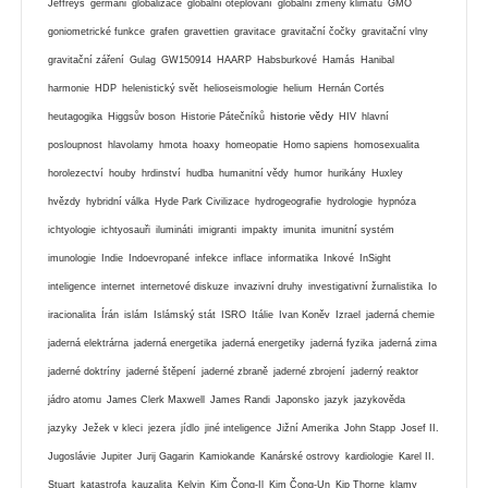
Jeffreys
germáni
globalizace
globální oteplování
globální zmeny klimatu
GMO
goniometrické funkce
grafen
gravettien
gravitace
gravitační čočky
gravitační vlny
gravitační záření
Gulag
GW150914
HAARP
Habsburkové
Hamás
Hanibal
harmonie
HDP
helenistický svět
helioseismologie
helium
Hernán Cortés
historie vědy
heutagogika
Higgsův boson
Historie Pátečníků
HIV
hlavní
posloupnost
hlavolamy
hmota
hoaxy
homeopatie
Homo sapiens
homosexualita
horolezectví
houby
hrdinství
hudba
humanitní vědy
humor
hurikány
Huxley
hvězdy
hybridní válka
Hyde Park Civilizace
hydrogeografie
hydrologie
hypnóza
ichtyologie
ichtyosauři
ilumináti
imigranti
impakty
imunita
imunitní systém
imunologie
Indie
Indoevropané
infekce
inflace
informatika
Inkové
InSight
inteligence
internet
internetové diskuze
invazivní druhy
investigativní žurnalistika
Io
iracionalita
Írán
islám
Islámský stát
ISRO
Itálie
Ivan Koněv
Izrael
jaderná chemie
jaderná elektrárna
jaderná energetika
jaderná energetiky
jaderná fyzika
jaderná zima
jaderné doktríny
jaderné štěpení
jaderné zbraně
jaderné zbrojení
jaderný reaktor
jádro atomu
James Clerk Maxwell
James Randi
Japonsko
jazyk
jazykověda
jazyky
Ježek v kleci
jezera
jídlo
jiné inteligence
Jižní Amerika
John Stapp
Josef II.
Jugoslávie
Jupiter
Jurij Gagarin
Kamiokande
Kanárské ostrovy
kardiologie
Karel II.
Stuart
katastrofa
kauzalita
Kelvin
Kim Čong-Il
Kim Čong-Un
Kip Thorne
klamy