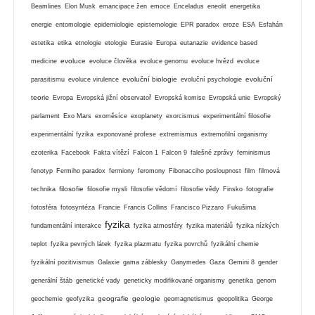
Beamlines
Elon Musk
emancipace žen
emoce
Enceladus
eneolit
energetika
energie
entomologie
epidemiologie
epistemologie
EPR paradox
eroze
ESA
Esfahán
estetika
etika
etnologie
etologie
Eurasie
Europa
eutanazie
evidence based
evoluce
medicine
evoluce člověka
evoluce genomu
evoluce hvězd
evoluce
evoluční biologie
evoluční
parasitismu
evoluce virulence
evoluční psychologie
teorie
Evropa
Evropská jižní observatoř
Evropská komise
Evropská unie
Evropský
parlament
Exo Mars
exoměsíce
exoplanety
exorcismus
experimentální filosofie
experimentální fyzika
exponované profese
extremismus
extremofilní organismy
ezoterika
Facebook
Fakta vítězí
Falcon 1
Falcon 9
falešné zprávy
feminismus
fenotyp
Fermiho paradox
fermiony
feromony
Fibonacciho posloupnost
film
filmová
filosofie
technika
filosofie mysli
filosofie vědomí
filosofie vědy
Finsko
fotografie
fotosféra
fotosyntéza
Francie
Francis Collins
Francisco Pizzaro
Fukušima
fyzika
fundamentální interakce
fyzika atmosféry
fyzika materiálů
fyzika nízkých
teplot
fyzika pevných látek
fyzika plazmatu
fyzika povrchů
fyzikální chemie
fyzikální pozitivismus
Galaxie
gama záblesky
Ganymedes
Gaza
Gemini 8
gender
generální štáb
genetické vady
geneticky modifikované organismy
genetika
genom
geografie
geologie
geochemie
geofyzika
geomagnetismus
geopolitika
George