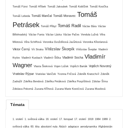
Tomáš Fürst
Tomáš Hříbek
Tomáš Jakoubek
Tomáš Koblížek
Tomáš Kosička
Tomáš
Tomáš Mančal
Tomáš Moravec
Tomáš Lebeda
Petrásek
Tomáš Radil
Tomáš Přibyl
Václav Bára
Václav
Bělohradský
Václav Fanta
Václav Láska
Václav Pačes
Vendula Lužná
Věra
Milotová
Věra Schiffová
Veronika Gvoždíková Javůrková
Veronika Křesťanová
Vítězslav Škorpík
Viktor Černý
Vít Straka
Vítězslav Švejdar
Vladimír
Vladimír
Vladimír Socha
Krylov
Vladimír Kusbach
Vladimír Šiška
Wagner
Vojtěch Novotný
Vlasta Štekrová
Vojen Ložek
Vojtěch Barták
Vratislav Rýpar
Vratislav Vaníček
Yvonna Fričová
Zdeněk Kratochvíl
Zdeněk
Zadražil
Zdeňka Bendová
Zdeňka Petáková
Zdeňka Pospíšilová
Zdislav Šíma
Zdislava Pokorná
Zuzana Kříhová
Zuzana Marie Kostićová
Zuzana Musilová
Témata
1. století
1. světová válka
16. století
17. listopad
17. století
1918
1984
1989
2.
světová válka
60. léta
absolutní nula
Abúsír
adaptace
aerodynamika
Afghánistán