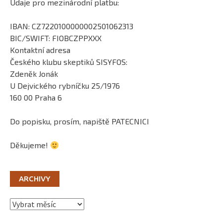
Údaje pro mezinárodní platbu:
IBAN: CZ7220100000002501062313
BIC/SWIFT: FIOBCZPPXXX
Kontaktní adresa
Českého klubu skeptiků SISYFOS:
Zdeněk Jonák
U Dejvického rybníčku 25/1976
160 00 Praha 6
Do popisku, prosím, napiště PATECNICI
Děkujeme!
ARCHIVY
Archivy