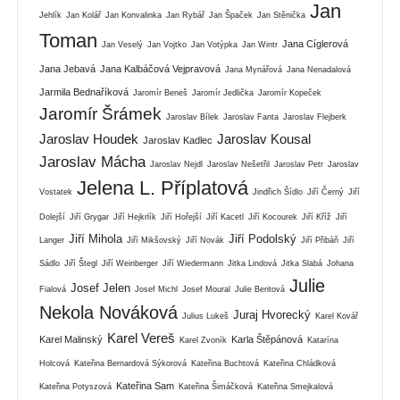
Jan
Jehlík
Jan Kolář
Jan Konvalinka
Jan Rybář
Jan Špaček
Jan Stěnička
Toman
Jana Cíglerová
Jan Veselý
Jan Vojtko
Jan Votýpka
Jan Wintr
Jana Jebavá
Jana Kalbáčová Vejpravová
Jana Mynářová
Jana Nenadalová
Jarmila Bednaříková
Jaromír Beneš
Jaromír Jedlička
Jaromír Kopeček
Jaromír Šrámek
Jaroslav Bílek
Jaroslav Fanta
Jaroslav Flejberk
Jaroslav Houdek
Jaroslav Kousal
Jaroslav Kadlec
Jaroslav Mácha
Jaroslav Nejdl
Jaroslav Nešetřil
Jaroslav Petr
Jaroslav
Jelena L. Příplatová
Vostatek
Jindřich Šídlo
Jiří Černý
Jiří
Dolejší
Jiří Grygar
Jiří Hejkrlík
Jiří Hořejší
Jiří Kacetl
Jiří Kocourek
Jiří Kříž
Jiří
Jiří Mihola
Jiří Podolský
Langer
Jiří Mikšovský
Jiří Novák
Jiří Přibáň
Jiří
Sádlo
Jiří Štegl
Jiří Weinberger
Jiří Wiedermann
Jitka Lindová
Jitka Slabá
Johana
Julie
Josef Jelen
Fialová
Josef Michl
Josef Moural
Julie Beritová
Nekola Nováková
Juraj Hvorecký
Julius Lukeš
Karel Kovář
Karel Vereš
Karel Malinský
Karla Štěpánová
Karel Zvoník
Katarína
Holcová
Kateřina Bernardová Sýkorová
Kateřina Buchtová
Kateřina Chládková
Kateřina Sam
Kateřina Potyszová
Kateřina Šimáčková
Kateřina Smejkalová