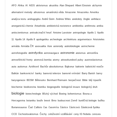
AFO
Afrika
AI
AIDS
aktivismus
akustika
Alan Shepard
Albert Einstein
alchymie
alternativní metody
altruismus
amatérská věda
Amazonie
Amazonka
Amerika
analýza textu
andragogika
André Geim
Andrew Wiles
anekdoty
Anglie
anihilace
anorganická chemie
Antarktida
antibiotická rezistence
antibiotika
antihmota
antika
antiscientismus
antivakcinační hnutí
Antoine Lavoisier
antropologie
Apollo 1
Apollo
11
Apollo 14
Apollo 8
apologetika
archeologie
architektura
argumentace
Aristoteles
astrobiologie
armáda
Armáda ČR
asexualita
Asie
asteroidy
astrochemie
astrofyzika
astronomie
astrofotografie
astronavigace
ateismus
atmosféra
atmosférické fronty
atomová bomba
atomy
attosekundové pulsy
austroslavismus
auta
autismus
Aztékové
Bachův absolutismus
Bajkonur
bakterie
balistické nosiče
Balkán
bankovnictví
banky
barevná televize
barevné vnímání
Barry Barish
barvy
baryogeneze
BDSM
Bělorusko
Bernhard Riemann
bezpečnost
Bible
bilý trpaslík
biochemie
biodiverzita
bioetika
biogeografie
biologické invaze
biologický druh
biologie
biotechnologie
Blízký východ
Boeing
bohemismus
Bosna a
Hercegovina
botanika
bouře
brexit
Brno
budoucnost Země
buněčná biologie
buňka
částicová fyzika
Burianosaurus
Čad
Callisto
čas
časomíra
částice
částicová
CCD
čechoslovakismus
Čechy
celoživotní vzdělávání
ceny IG Nobela
cenzura