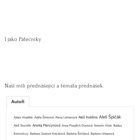
I jako Pátečníky
Naši milí přednášející a témata přednášek
Autoři
Aleš Špičák
Aleš Kuběna
Adam Hradilek
Adéla Šimková
Alena Lehnerová
Anetta Pierzynová
Aleš Stuchlík
Anna Pospěch Durnová
Antonín Vítek
Balász
Komoróczy
Barbara Oudová Holcátová
Barbora Šmídová
Barbora Urbanová