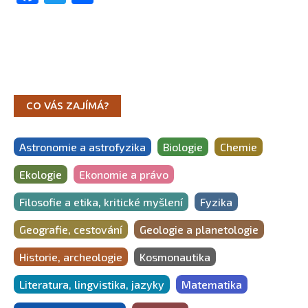
CO VÁS ZAJÍMÁ?
Astronomie a astrofyzika
Biologie
Chemie
Ekologie
Ekonomie a právo
Filosofie a etika, kritické myšlení
Fyzika
Geografie, cestování
Geologie a planetologie
Historie, archeologie
Kosmonautika
Literatura, lingvistika, jazyky
Matematika