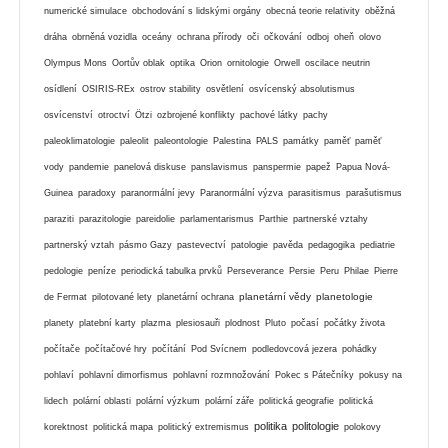
numerické simulace
obchodování s lidskými orgány
obecná teorie relativity
oběžná
dráha
obrněná vozidla
oceány
ochrana přírody
oči
očkování
odboj
oheň
olovo
Olympus Mons
Oortův oblak
optika
Orion
ornitologie
Orwell
oscilace neutrin
osídlení
OSIRIS-REx
ostrov stability
osvětlení
osvícenský absolutismus
osvícenství
otroctví
Ötzi
ozbrojené konflikty
pachové látky
pachy
paleoklimatologie
paleolit
paleontologie
Palestina
PALS
památky
paměť
paměť
vody
pandemie
panelová diskuse
panslavismus
panspermie
papež
Papua Nová-
Guinea
paradoxy
paranormální jevy
Paranormální výzva
parasitismus
parašutismus
paraziti
parazitologie
pareidolie
parlamentarismus
Parthie
partnerské vztahy
partnerský vztah
pásmo Gazy
pastevectví
patologie
pavěda
pedagogika
pediatrie
pedologie
peníze
periodická tabulka prvků
Perseverance
Persie
Peru
Philae
Pierre
planetární vědy
planetologie
de Fermat
pilotované lety
planetární ochrana
planety
platební karty
plazma
plesiosauři
plodnost
Pluto
počasí
počátky života
počítače
počítačové hry
počítání
Pod Svícnem
podledovcová jezera
pohádky
pohlaví
pohlavní dimorfismus
pohlavní rozmnožování
Pokec s Pátečníky
pokusy na
lidech
polární oblasti
polární výzkum
polární záře
politická geografie
politická
politika
politologie
korektnost
politická mapa
politický extremismus
polokovy