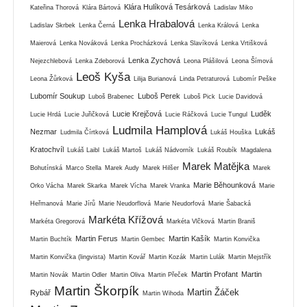
Klára Hulíková Tesárková
Kateřina Thorová
Klára Bártová
Ladislav Miko
Lenka Hrabalová
Ladislav Skrbek
Lenka Černá
Lenka Králová
Lenka
Maierová
Lenka Nováková
Lenka Procházková
Lenka Slavíková
Lenka Vrtišková
Lenka Zychová
Nejezchlebová
Lenka Zdeborová
Leona Plášilová
Leona Šímová
Leoš Kyša
Leona Žůrková
Lilija Burianová
Linda Petraturová
Lubomír Peške
Lubomír Soukup
Luboš Perek
Luboš Brabenec
Luboš Pick
Lucie Davidová
Lucie Krejčová
Luděk
Lucie Hrdá
Lucie Juřičková
Lucie Ráčková
Lucie Tungul
Ludmila Hamplová
Nezmar
Lukáš
Ludmila Čírtková
Lukáš Houška
Kratochvíl
Lukáš Laibl
Lukáš Martoš
Lukáš Nádvorník
Lukáš Roubík
Magdalena
Marek Matějka
Bohutínská
Marco Stella
Marek Audy
Marek Hilšer
Marek
Marie Běhounková
Orko Vácha
Marek Skarka
Marek Vícha
Marek Vranka
Marie
Heřmanová
Marie Jírů
Marie Neudorflová
Marie Neudorfová
Marie Šabacká
Markéta Křížová
Markéta Gregorová
Markéta Vlčková
Martin Braniš
Martin Ferus
Martin Kašík
Martin Buchtík
Martin Gembec
Martin Konvička
Martin Konvička (lingvista)
Martin Kovář
Martin Kozák
Martin Lulák
Martin Mejstřík
Martin Profant
Martin
Martin Novák
Martin Odler
Martin Oliva
Martin Přeček
Martin Škorpík
Martin Žáček
Rybář
Martin Wihoda