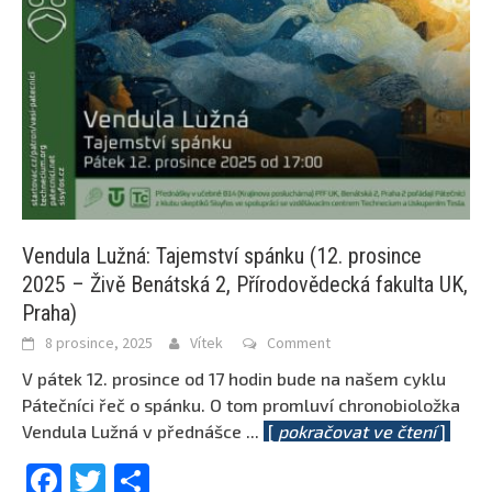
Vendula Lužná: Tajemství spánku (12. prosince
2025 – Živě Benátská 2, Přírodovědecká fakulta UK,
Praha)
8 prosince, 2025
Vítek
Comment
V pátek 12. prosince od 17 hodin bude na našem cyklu
Pátečníci řeč o spánku. O tom promluví chronobioložka
Vendula Lužná v přednášce
...
[
pokračovat ve čtení
]
Facebook
Twitter
Share