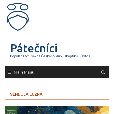
Skip
to
content
Pátečníci
Popularizační sekce Českého klubu skeptiků Sisyfos
Main Menu
VENDULA LUŽNÁ