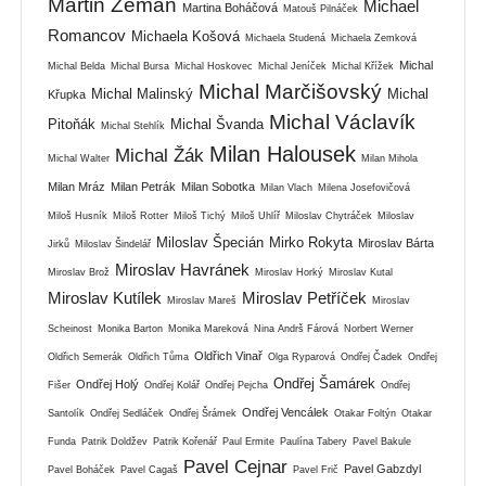
Martin Zeman
Michael
Martina Boháčová
Matouš Pilnáček
Romancov
Michaela Košová
Michaela Studená
Michaela Zemková
Michal
Michal Belda
Michal Bursa
Michal Hoskovec
Michal Jeníček
Michal Křížek
Michal Marčišovský
Michal Malinský
Michal
Křupka
Michal Václavík
Pitoňák
Michal Švanda
Michal Stehlík
Milan Halousek
Michal Žák
Michal Walter
Milan Mihola
Milan Mráz
Milan Petrák
Milan Sobotka
Milan Vlach
Milena Josefovičová
Miloš Husník
Miloš Rotter
Miloš Tichý
Miloš Uhlíř
Miloslav Chytráček
Miloslav
Miloslav Špecián
Mirko Rokyta
Miroslav Bárta
Jirků
Miloslav Šindelář
Miroslav Havránek
Miroslav Brož
Miroslav Horký
Miroslav Kutal
Miroslav Kutílek
Miroslav Petříček
Miroslav Mareš
Miroslav
Scheinost
Monika Barton
Monika Mareková
Nina Andrš Fárová
Norbert Werner
Oldřich Vinař
Oldřich Semerák
Oldřich Tůma
Olga Ryparová
Ondřej Čadek
Ondřej
Ondřej Šamárek
Ondřej Holý
Fišer
Ondřej Kolář
Ondřej Pejcha
Ondřej
Ondřej Vencálek
Santolík
Ondřej Sedláček
Ondřej Šrámek
Otakar Foltýn
Otakar
Funda
Patrik Doldžev
Patrik Kořenář
Paul Ermite
Paulína Tabery
Pavel Bakule
Pavel Cejnar
Pavel Gabzdyl
Pavel Boháček
Pavel Cagaš
Pavel Frič