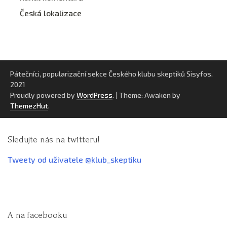
Česká lokalizace
Pátečníci, popularizační sekce Českého klubu skeptiků Sisyfos.
2021
Proudly powered by
WordPress
.
|
Theme: Awaken by
ThemezHut
.
Sledujte nás na twitteru!
Tweety od uživatele @klub_skeptiku
A na facebooku