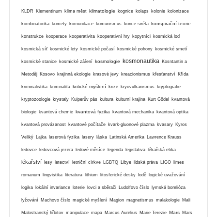
klimatologie
KLDR
Klementinum
klima měst
kognice
kolaps
kolonie
kolonizace
konspirační teorie
kombinatorika
komety
komunikace
komunismus
konce světa
konstrukce
kooperace
kooperativita
kooperativní hry
kopytníci
kosmická loď
kosmická síť
kosmické lety
kosmické počasí
kosmické pohony
kosmické smetí
kosmonautika
kosmologie
kosmické stanice
kosmické záření
Kosntantin a
Metoděj
Kosovo
krajinná ekologie
krasové jevy
kreacionismus
křesťanství
Křída
kritické myšlení
kriminalistika
kriminalita
krize
kryovulkanismus
kryptografie
kryptozoologie
krystaly
Kuiperův pás
kultura
kulturní krajina
Kurt Gödel
kvantová
kvantová fyzika
biologie
kvantová chemie
kvantová mechanika
kvantová optika
kvantová provázanost
kvantové počítače
kvark-gluonové plazma
kvasary
Kyros
Veliký
Lajka
laserová fyzika
lasery
láska
Latinská Amerika
Lawrence Krauss
ledovce
ledovcová jezera
ledové měsíce
legenda
legislativa
lékařská etika
lékařství
lesy
letectví
letniční církve
LGBTQ
Libye
lidská práva
LIGO
limes
romanum
lingvistika
literatura
lithium
litosferické desky
lodě
logické uvažování
logika
lokální invariance
loterie
lovci a sběrači
Ludolfovo číslo
lymská borelióza
lyžování
Machovo číslo
magické myšlení
Magion
magnetismus
malakologie
Mali
Mars
Malostranský hřbitov
manipulace
mapa
Marcus Aurelius
Marie Terezie
Mars