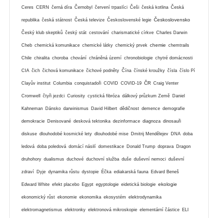
Ceres
CERN
černá díra
Černobyl
červení trpaslíci
Češi
česká kotlina
Česká
Československo
republika
česká státnost
Česká televize
Československé legie
Český klub skeptiků
český stát
cestování
charismatické církve
Charles Darwin
chemie
Cheb
chemická komunikace
chemické látky
chemický prvek
chemtrails
Chile
chiralita
choroba
chování
chráněná území
chronobiologie
chytré domácnosti
CIA
čich
čichová komunikace
čichové podněty
Čína
čínské kroužky
čísla
číslo Pí
ČR
Clayův institut
Columbia
conquistadoři
COVID
COVID-19
Craig Venter
Cromwell
čtyři jezdci
Curiosity
cystická fibróza
dálkový průzkum Země
Daniel
Kahneman
Dánsko
darwinismus
David Hilbert
dědičnost
demence
demografie
demokracie
Denisované
desková tektonika
dezinformace
diagnoza
dinosauři
diskuse
dlouhodobé kosmické lety
dlouhodobé mise
Dmitrij Mendělejev
DNA
doba
ledová
doba poledová
domácí násilí
domestikace
Donald Trump
doprava
Dragon
druhohory
dualismus
duchové
duchovní služba
duše
duševní nemoci
duševní
zdraví
Dyje
dynamika růstu
dystopie
Éčka
ediakarská fauna
Edvard Beneš
ekologie
Edward White
efekt placebo
Egypt
egyptologie
eidetická biologie
ekonomický růst
ekonomie
ekonomika
ekosystém
elektrodynamika
elektromagnetismus
elektronky
elektronová mikroskopie
elementární částice
ELI