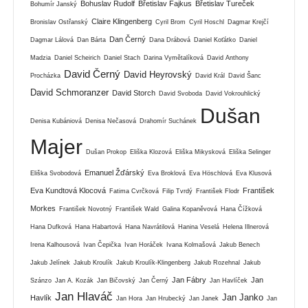
Bohuslav Rudolf
Břetislav Fajkus
Břetislav Tureček
Bohumír Janský
Claire Klingenberg
Bronislav Ostřanský
Cyril Brom
Cyril Hoschl
Dagmar Krejčí
Dan Černý
Dagmar Lálová
Dan Bárta
Dana Drábová
Daniel Koťátko
Daniel
Madzia
Daniel Scheirich
Daniel Stach
Darina Vymětalíková
David Anthony
David Černý
David Heyrovský
Procházka
David Král
David Šanc
David Schmoranzer
David Storch
David Svoboda
David Vokrouhlický
Dušan
Denisa Kubániová
Denisa Nečasová
Drahomír Suchánek
Majer
Dušan Prokop
Eliška Klozová
Eliška Mikysková
Eliška Selinger
Emanuel Žďárský
Eliška Svobodová
Eva Broklová
Eva Höschlová
Eva Klusová
Eva Kundtová Klocová
František
Fatima Cvrčková
Filip Tvrdý
František Flodr
Morkes
František Novotný
František Wald
Galina Kopaněvová
Hana Čížková
Hana Dufková
Hana Habartová
Hana Navrátilová
Hanina Veselá
Helena Illnerová
Irena Kalhousová
Ivan Čepička
Ivan Horáček
Ivana Kolmašová
Jakub Benech
Jakub Jelínek
Jakub Kroulík
Jakub Kroulík-Klingenberg
Jakub Rozehnal
Jakub
Jan Fábry
Jan
Szánzo
Jan A. Kozák
Jan Bičovský
Jan Černý
Jan Havlíček
Jan Hlaváč
Jan Janko
Havlík
Jan Hora
Jan Hrubecký
Jan Janek
Jan