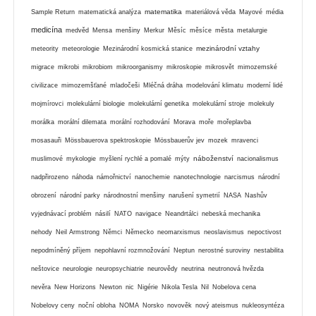
matematika
Sample Return
matematická analýza
materiálová věda
Mayové
média
medicína
medvěd
Mensa
menšiny
Merkur
Měsíc
měsíce
města
metalurgie
mezinárodní vztahy
meteority
meteorologie
Mezinárodní kosmická stanice
migrace
mikrobi
mikrobiom
mikroorganismy
mikroskopie
mikrosvět
mimozemské
civilizace
mimozemšťané
mladočeši
Mléčná dráha
modelování klimatu
moderní lidé
mojmírovci
molekulární biologie
molekulární genetika
molekulární stroje
molekuly
morálka
morální dilemata
morální rozhodování
Morava
moře
mořeplavba
mosasauři
Mössbauerova spektroskopie
Mössbauerův jev
mozek
mravenci
náboženství
muslimové
mykologie
myšlení rychlé a pomalé
mýty
nacionalismus
nadpřirozeno
náhoda
námořnictví
nanochemie
nanotechnologie
narcismus
národní
obrození
národní parky
národnostní menšiny
narušení symetrií
NASA
Nashův
vyjednávací problém
násilí
NATO
navigace
Neandrtálci
nebeská mechanika
nehody
Neil Armstrong
Němci
Německo
neomarxismus
neoslavismus
nepoctivost
nepodmíněný příjem
nepohlavní rozmnožování
Neptun
nerostné suroviny
nestabilita
neštovice
neurologie
neuropsychiatrie
neurovědy
neutrina
neutronová hvězda
nevěra
New Horizons
Newton
nic
Nigérie
Nikola Tesla
Nil
Nobelova cena
Nobelovy ceny
noční obloha
NOMA
Norsko
novověk
nový ateismus
nukleosyntéza