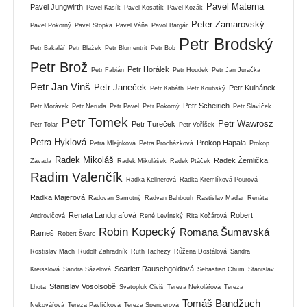
Pavel Materna
Pavel Jungwirth
Pavel Kasík
Pavel Kosatík
Pavel Kozák
Peter Zamarovský
Pavel Pokorný
Pavel Stopka
Pavel Váňa
Pavol Bargár
Petr Brodský
Petr Bakalář
Petr Blažek
Petr Blumentrit
Petr Bob
Petr Brož
Petr Horálek
Petr Fabián
Petr Houdek
Petr Jan Juračka
Petr Jan Vinš
Petr Janeček
Petr Kulhánek
Petr Kabáth
Petr Koubský
Petr Scheirich
Petr Morávek
Petr Neruda
Petr Pavel
Petr Pokorný
Petr Slavíček
Petr Tomek
Petr Wawrosz
Petr Tureček
Petr Tolar
Petr Voříšek
Petra Hyklová
Prokop Hapala
Petra Mlejnková
Petra Procházková
Prokop
Radek Mikoláš
Radek Žemlička
Závada
Radek Mikulášek
Radek Ptáček
Radim Valenčík
Radka Kellnerová
Radka Kremlíková Pourová
Radka Majerová
Radovan Samotný
Radvan Bahbouh
Rastislav Maďar
Renáta
Renata Landgrafová
Robert
Androvičová
René Levínský
Rita Kočárová
Robin Kopecký
Romana Šumavská
Rameš
Robert Švarc
Rostislav Mach
Rudolf Zahradník
Ruth Tachezy
Růžena Dostálová
Sandra
Scarlett Rauschgoldová
Kreisslová
Sandra Sázelová
Sebastian Chum
Stanislav
Stanislav Vosolsobě
Lhota
Svatopluk Civiš
Tereza Nekolářová
Tereza
Tomáš Bandžuch
Nekovářová
Tereza Pavlíčková
Tereza Spencerová