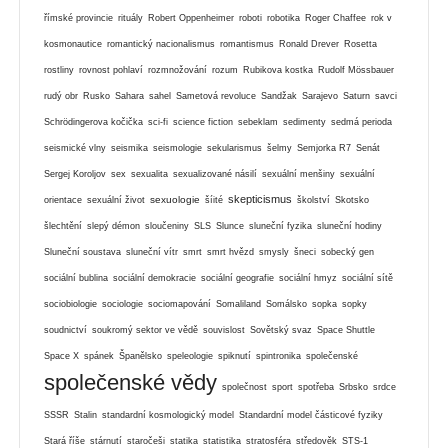
římské provincie
rituály
Robert Oppenheimer
roboti
robotika
Roger Chaffee
rok v
kosmonautice
romantický nacionalismus
romantismus
Ronald Drever
Rosetta
rostliny
rovnost pohlaví
rozmnožování
rozum
Rubikova kostka
Rudolf Mössbauer
rudý obr
Rusko
Sahara
sahel
Sametová revoluce
Sandžak
Sarajevo
Saturn
savci
Schrödingerova kočička
sci-fi
science fiction
sebeklam
sedimenty
sedmá perioda
seismické vlny
seismika
seismologie
sekularismus
šelmy
Semjorka R7
Senát
Sergej Koroljov
sex
sexualita
sexualizované násilí
sexuální menšiny
sexuální
skepticismus
sexuologie
orientace
sexuální život
šíité
školství
Skotsko
šlechtění
slepý démon
sloučeniny
SLS
Slunce
sluneční fyzika
sluneční hodiny
Sluneční soustava
sluneční vítr
smrt
smrt hvězd
smysly
šneci
sobecký gen
sociální bublina
sociální demokracie
sociální geografie
sociální hmyz
sociální sítě
sociobiologie
sociologie
sociomapování
Somaliland
Somálsko
sopka
sopky
soudnictví
soukromý sektor ve vědě
souvislost
Sovětský svaz
Space Shuttle
Space X
spánek
Španělsko
speleologie
spiknutí
spintronika
společenské
společenské vědy
společnost
sport
spotřeba
Srbsko
srdce
SSSR
Stalin
standardní kosmologický model
Standardní model částicové fyziky
Stará říše
stárnutí
staročeši
statika
statistika
stratosféra
středověk
STS-1