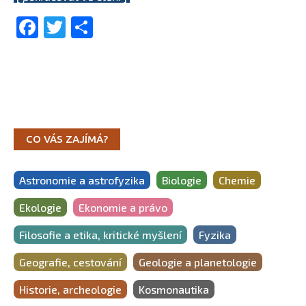
Facebook
Twitter
Share
CO VÁS ZAJÍMÁ?
Astronomie a astrofyzika
Biologie
Chemie
Ekologie
Ekonomie a právo
Filosofie a etika, kritické myšlení
Fyzika
Geografie, cestování
Geologie a planetologie
Historie, archeologie
Kosmonautika