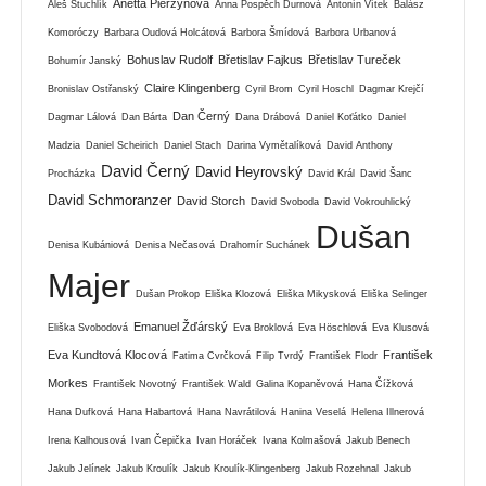
Anetta Pierzynová
Aleš Stuchlík
Anna Pospěch Durnová
Antonín Vítek
Balász
Komoróczy
Barbara Oudová Holcátová
Barbora Šmídová
Barbora Urbanová
Bohuslav Rudolf
Břetislav Fajkus
Břetislav Tureček
Bohumír Janský
Claire Klingenberg
Bronislav Ostřanský
Cyril Brom
Cyril Hoschl
Dagmar Krejčí
Dan Černý
Dagmar Lálová
Dan Bárta
Dana Drábová
Daniel Koťátko
Daniel
Madzia
Daniel Scheirich
Daniel Stach
Darina Vymětalíková
David Anthony
David Černý
David Heyrovský
Procházka
David Král
David Šanc
David Schmoranzer
David Storch
David Svoboda
David Vokrouhlický
Dušan
Denisa Kubániová
Denisa Nečasová
Drahomír Suchánek
Majer
Dušan Prokop
Eliška Klozová
Eliška Mikysková
Eliška Selinger
Emanuel Žďárský
Eliška Svobodová
Eva Broklová
Eva Höschlová
Eva Klusová
Eva Kundtová Klocová
František
Fatima Cvrčková
Filip Tvrdý
František Flodr
Morkes
František Novotný
František Wald
Galina Kopaněvová
Hana Čížková
Hana Dufková
Hana Habartová
Hana Navrátilová
Hanina Veselá
Helena Illnerová
Irena Kalhousová
Ivan Čepička
Ivan Horáček
Ivana Kolmašová
Jakub Benech
Jakub Jelínek
Jakub Kroulík
Jakub Kroulík-Klingenberg
Jakub Rozehnal
Jakub