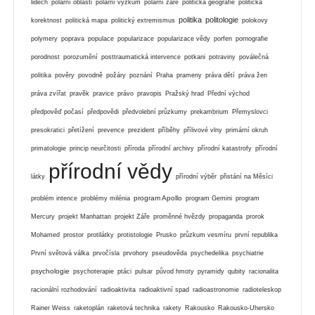
lidech
polární oblasti
polární výzkum
polární záře
politická geografie
politická
politika
politologie
korektnost
politická mapa
politický extremismus
polokovy
polymery
poprava
populace
popularizace
popularizace vědy
porfen
pornografie
porodnost
porozumění
posttraumatická intervence
potkani
potraviny
poválečná
politika
pověry
povodně
požáry
poznání
Praha
prameny
práva dětí
práva žen
práva zvířat
pravěk
pravice
právo
pravopis
Pražský hrad
Přední východ
předpověď počasí
předpovědi
předvolební průzkumy
prekambrium
Přemyslovci
presokratici
přetížení
prevence
prezident
příběhy
přílivové vlny
primární okruh
primatologie
princip neurčitosti
příroda
přírodní archivy
přírodní katastrofy
přírodní
přírodní vědy
látky
přírodní výběr
přistání na Měsíci
program Apollo
problém intence
problémy milénia
program Gemini
program
Mercury
projekt Manhattan
projekt Záře
proměnné hvězdy
propaganda
prorok
Mohamed
prostor
protilátky
protistologie
Prusko
průzkum vesmíru
první republika
První světová válka
prvočísla
prvohory
pseudověda
psychedelika
psychiatrie
psychologie
psychoterapie
ptáci
pulsar
původ hmoty
pyramidy
qubity
racionalita
racionální rozhodování
radioaktivita
radioaktivní spad
radioastronomie
radioteleskop
Rainer Weiss
raketoplán
raketová technika
rakety
Rakousko
Rakousko-Uhersko