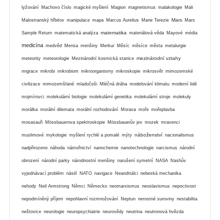
lyžování
Machovo číslo
magické myšlení
Magion
magnetismus
malakologie
Mali
Mars
Malostranský hřbitov
manipulace
mapa
Marcus Aurelius
Marie Terezie
Mars
matematika
Sample Return
matematická analýza
materiálová věda
Mayové
média
medicína
medvěd
Mensa
menšiny
Merkur
Měsíc
měsíce
města
metalurgie
mezinárodní vztahy
meteority
meteorologie
Mezinárodní kosmická stanice
migrace
mikrobi
mikrobiom
mikroorganismy
mikroskopie
mikrosvět
mimozemské
civilizace
mimozemšťané
mladočeši
Mléčná dráha
modelování klimatu
moderní lidé
mojmírovci
molekulární biologie
molekulární genetika
molekulární stroje
molekuly
morálka
morální dilemata
morální rozhodování
Morava
moře
mořeplavba
mosasauři
Mössbauerova spektroskopie
Mössbauerův jev
mozek
mravenci
náboženství
muslimové
mykologie
myšlení rychlé a pomalé
mýty
nacionalismus
nadpřirozeno
náhoda
námořnictví
nanochemie
nanotechnologie
narcismus
národní
obrození
národní parky
národnostní menšiny
narušení symetrií
NASA
Nashův
vyjednávací problém
násilí
NATO
navigace
Neandrtálci
nebeská mechanika
nehody
Neil Armstrong
Němci
Německo
neomarxismus
neoslavismus
nepoctivost
nepodmíněný příjem
nepohlavní rozmnožování
Neptun
nerostné suroviny
nestabilita
neštovice
neurologie
neuropsychiatrie
neurovědy
neutrina
neutronová hvězda