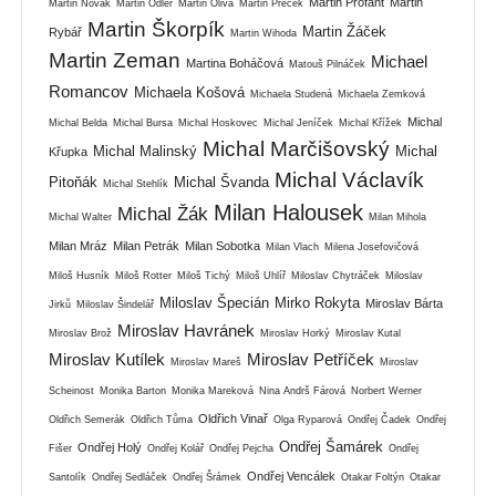
Martin Profant
Martin
Martin Novák
Martin Odler
Martin Oliva
Martin Přeček
Martin Škorpík
Martin Žáček
Rybář
Martin Wihoda
Martin Zeman
Michael
Martina Boháčová
Matouš Pilnáček
Romancov
Michaela Košová
Michaela Studená
Michaela Zemková
Michal
Michal Belda
Michal Bursa
Michal Hoskovec
Michal Jeníček
Michal Křížek
Michal Marčišovský
Michal Malinský
Michal
Křupka
Michal Václavík
Pitoňák
Michal Švanda
Michal Stehlík
Milan Halousek
Michal Žák
Michal Walter
Milan Mihola
Milan Mráz
Milan Petrák
Milan Sobotka
Milan Vlach
Milena Josefovičová
Miloš Husník
Miloš Rotter
Miloš Tichý
Miloš Uhlíř
Miloslav Chytráček
Miloslav
Miloslav Špecián
Mirko Rokyta
Miroslav Bárta
Jirků
Miloslav Šindelář
Miroslav Havránek
Miroslav Brož
Miroslav Horký
Miroslav Kutal
Miroslav Kutílek
Miroslav Petříček
Miroslav Mareš
Miroslav
Scheinost
Monika Barton
Monika Mareková
Nina Andrš Fárová
Norbert Werner
Oldřich Vinař
Oldřich Semerák
Oldřich Tůma
Olga Ryparová
Ondřej Čadek
Ondřej
Ondřej Šamárek
Ondřej Holý
Fišer
Ondřej Kolář
Ondřej Pejcha
Ondřej
Ondřej Vencálek
Santolík
Ondřej Sedláček
Ondřej Šrámek
Otakar Foltýn
Otakar