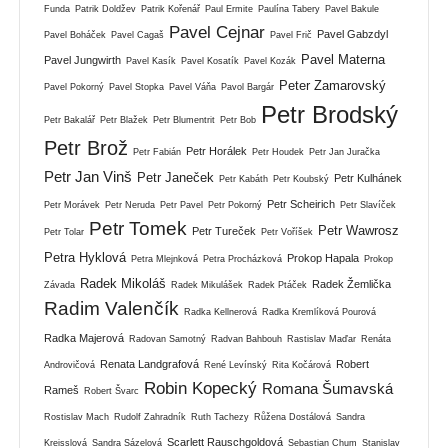
Funda
Patrik Doldžev
Patrik Kořenář
Paul Ermite
Paulína Tabery
Pavel Bakule
Pavel Cejnar
Pavel Gabzdyl
Pavel Boháček
Pavel Cagaš
Pavel Frič
Pavel Materna
Pavel Jungwirth
Pavel Kasík
Pavel Kosatík
Pavel Kozák
Peter Zamarovský
Pavel Pokorný
Pavel Stopka
Pavel Váňa
Pavol Bargár
Petr Brodský
Petr Bakalář
Petr Blažek
Petr Blumentrit
Petr Bob
Petr Brož
Petr Horálek
Petr Fabián
Petr Houdek
Petr Jan Juračka
Petr Jan Vinš
Petr Janeček
Petr Kulhánek
Petr Kabáth
Petr Koubský
Petr Scheirich
Petr Morávek
Petr Neruda
Petr Pavel
Petr Pokorný
Petr Slavíček
Petr Tomek
Petr Wawrosz
Petr Tureček
Petr Tolar
Petr Voříšek
Petra Hyklová
Prokop Hapala
Petra Mlejnková
Petra Procházková
Prokop
Radek Mikoláš
Radek Žemlička
Závada
Radek Mikulášek
Radek Ptáček
Radim Valenčík
Radka Kellnerová
Radka Kremlíková Pourová
Radka Majerová
Radovan Samotný
Radvan Bahbouh
Rastislav Maďar
Renáta
Renata Landgrafová
Robert
Androvičová
René Levínský
Rita Kočárová
Robin Kopecký
Romana Šumavská
Rameš
Robert Švarc
Rostislav Mach
Rudolf Zahradník
Ruth Tachezy
Růžena Dostálová
Sandra
Scarlett Rauschgoldová
Kreisslová
Sandra Sázelová
Sebastian Chum
Stanislav