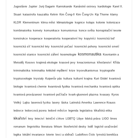
Jugoslávie
Jupiter
Jurij Gagarin
Kamiokande
Kanárské ostrovy
kardiologie
Karel II.
Stuart
katastrofa
kauzalita
Kelvin
Kim Čong-Il
Kim Čong-Un
Kip Thorne
klamy
klimatologie
KLDR
Klementinum
klima měst
kognice
kolaps
kolonie
kolonizace
konspirační teorie
kombinatorika
komety
komunikace
komunismus
konce světa
konstrukce
kooperace
kooperativita
kooperativní hry
kopytníci
kosmická loď
kosmická síť
kosmické lety
kosmické počasí
kosmické pohony
kosmické smetí
kosmonautika
kosmologie
kosmické stanice
kosmické záření
Kosntantin a
Metoděj
Kosovo
krajinná ekologie
krasové jevy
kreacionismus
křesťanství
Křída
kritické myšlení
kriminalistika
kriminalita
krize
kryovulkanismus
kryptografie
kryptozoologie
krystaly
Kuiperův pás
kultura
kulturní krajina
Kurt Gödel
kvantová
kvantová fyzika
biologie
kvantová chemie
kvantová mechanika
kvantová optika
kvantová provázanost
kvantové počítače
kvark-gluonové plazma
kvasary
Kyros
Veliký
Lajka
laserová fyzika
lasery
láska
Latinská Amerika
Lawrence Krauss
ledovce
ledovcová jezera
ledové měsíce
legenda
legislativa
lékařská etika
lékařství
lesy
letectví
letniční církve
LGBTQ
Libye
lidská práva
LIGO
limes
romanum
lingvistika
literatura
lithium
litosferické desky
lodě
logické uvažování
logika
lokální invariance
loterie
lovci a sběrači
Ludolfovo číslo
lymská borelióza