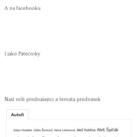
A na facebooku
I jako Pátečníky
Naši milí přednášející a témata přednášek
Autoři
Aleš Špičák
Aleš Kuběna
Adam Hradilek
Adéla Šimková
Alena Lehnerová