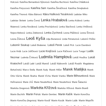
Holcová
Kateřina Bernardová Sýkorová
Kateřina Buchtová
Kateřina Chládková
Kateřina Sam
Kateřina Potyszová
Kateřina Šimáčková
Kateřina Smejkalová
Klára Hulíková Tesárková
Kateřina Thorová
Klára Bártová
Ladislav Miko
Lenka Hrabalová
Ladislav Skrbek
Lenka Černá
Lenka Králová
Lenka
Maierová
Lenka Nováková
Lenka Procházková
Lenka Slavíková
Lenka Vrtišková
Lenka Zychová
Nejezchlebová
Lenka Zdeborová
Leona Plášilová
Leona Šímová
Leoš Kyša
Leona Žůrková
Lilija Burianová
Linda Petraturová
Lubomír Peške
Lubomír Soukup
Luboš Perek
Luboš Brabenec
Luboš Pick
Lucie Davidová
Lucie Krejčová
Luděk
Lucie Hrdá
Lucie Juřičková
Lucie Ráčková
Lucie Tungul
Ludmila Hamplová
Nezmar
Lukáš
Ludmila Čírtková
Lukáš Houška
Kratochvíl
Lukáš Laibl
Lukáš Martoš
Lukáš Nádvorník
Lukáš Roubík
Magdalena
Marek Matějka
Bohutínská
Marco Stella
Marek Audy
Marek Hilšer
Marek
Marie Běhounková
Orko Vácha
Marek Skarka
Marek Vícha
Marek Vranka
Marie
Heřmanová
Marie Jírů
Marie Neudorflová
Marie Neudorfová
Marie Šabacká
Markéta Křížová
Markéta Gregorová
Markéta Vlčková
Martin Braniš
Martin Ferus
Martin Kašík
Martin Buchtík
Martin Gembec
Martin Konvička
Martin Konvička (lingvista)
Martin Kovář
Martin Kozák
Martin Lulák
Martin Mejstřík