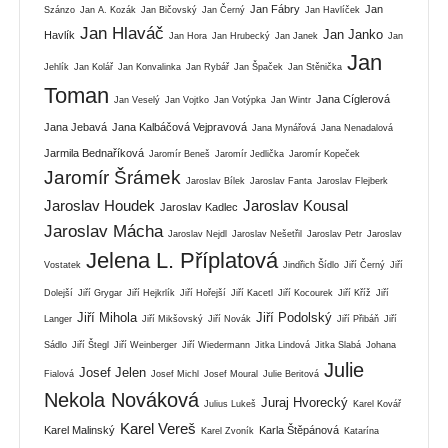
Jan Fábry
Jan
Szánzo
Jan A. Kozák
Jan Bičovský
Jan Černý
Jan Havlíček
Jan Hlaváč
Jan Janko
Havlík
Jan Hora
Jan Hrubecký
Jan Janek
Jan
Jan
Jehlík
Jan Kolář
Jan Konvalinka
Jan Rybář
Jan Špaček
Jan Stěnička
Toman
Jana Cíglerová
Jan Veselý
Jan Vojtko
Jan Votýpka
Jan Wintr
Jana Jebavá
Jana Kalbáčová Vejpravová
Jana Mynářová
Jana Nenadalová
Jarmila Bednaříková
Jaromír Beneš
Jaromír Jedlička
Jaromír Kopeček
Jaromír Šrámek
Jaroslav Bílek
Jaroslav Fanta
Jaroslav Flejberk
Jaroslav Houdek
Jaroslav Kousal
Jaroslav Kadlec
Jaroslav Mácha
Jaroslav Nejdl
Jaroslav Nešetřil
Jaroslav Petr
Jaroslav
Jelena L. Příplatová
Vostatek
Jindřich Šídlo
Jiří Černý
Jiří
Dolejší
Jiří Grygar
Jiří Hejkrlík
Jiří Hořejší
Jiří Kacetl
Jiří Kocourek
Jiří Kříž
Jiří
Jiří Mihola
Jiří Podolský
Langer
Jiří Mikšovský
Jiří Novák
Jiří Přibáň
Jiří
Sádlo
Jiří Štegl
Jiří Weinberger
Jiří Wiedermann
Jitka Lindová
Jitka Slabá
Johana
Julie
Josef Jelen
Fialová
Josef Michl
Josef Moural
Julie Beritová
Nekola Nováková
Juraj Hvorecký
Julius Lukeš
Karel Kovář
Karel Vereš
Karel Malinský
Karla Štěpánová
Karel Zvoník
Katarína