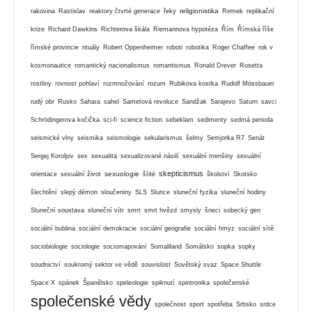
religionistika
rakovina
Rastislav
reaktory čtvrté generace
řeky
Remek
replikační
krize
Richard Dawkins
Richterova škála
Riemannova hypotéza
Řím
Římská říše
římské provincie
rituály
Robert Oppenheimer
roboti
robotika
Roger Chaffee
rok v
kosmonautice
romantický nacionalismus
romantismus
Ronald Drever
Rosetta
rostliny
rovnost pohlaví
rozmnožování
rozum
Rubikova kostka
Rudolf Mössbauer
rudý obr
Rusko
Sahara
sahel
Sametová revoluce
Sandžak
Sarajevo
Saturn
savci
Schrödingerova kočička
sci-fi
science fiction
sebeklam
sedimenty
sedmá perioda
seismické vlny
seismika
seismologie
sekularismus
šelmy
Semjorka R7
Senát
Sergej Koroljov
sex
sexualita
sexualizované násilí
sexuální menšiny
sexuální
skepticismus
sexuologie
orientace
sexuální život
šíité
školství
Skotsko
šlechtění
slepý démon
sloučeniny
SLS
Slunce
sluneční fyzika
sluneční hodiny
Sluneční soustava
sluneční vítr
smrt
smrt hvězd
smysly
šneci
sobecký gen
sociální bublina
sociální demokracie
sociální geografie
sociální hmyz
sociální sítě
sociobiologie
sociologie
sociomapování
Somaliland
Somálsko
sopka
sopky
soudnictví
soukromý sektor ve vědě
souvislost
Sovětský svaz
Space Shuttle
Space X
spánek
Španělsko
speleologie
spiknutí
spintronika
společenské
společenské vědy
společnost
sport
spotřeba
Srbsko
srdce