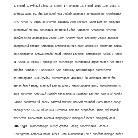
1. století
1. světová válka
16. století
17. listopad
17. století
1918
1984
1989
2.
světová válka
60. léta
absolutní nula
Abúsír
adaptace
aerodynamika
Afghánistán
AFO
Afrika
AI
AIDS
aktivismus
akustika
Alan Shepard
Albert Einstein
alchymie
alternativní metody
altruismus
amatérská věda
Amazonie
Amazonka
Amerika
analýza textu
andragogika
André Geim
Andrew Wiles
anekdoty
Anglie
anihilace
anorganická chemie
Antarktida
antibiotická rezistence
antibiotika
antihmota
antika
antiscientismus
antivakcinační hnutí
Antoine Lavoisier
antropologie
Apollo 1
Apollo
11
Apollo 14
Apollo 8
apologetika
archeologie
architektura
argumentace
Aristoteles
astrobiologie
armáda
Armáda ČR
asexualita
Asie
asteroidy
astrochemie
astrofyzika
astronomie
astrofotografie
astronavigace
ateismus
atmosféra
atmosférické fronty
atomová bomba
atomy
attosekundové pulsy
austroslavismus
auta
autismus
Aztékové
Bachův absolutismus
Bajkonur
bakterie
balistické nosiče
Balkán
bankovnictví
banky
barevná televize
barevné vnímání
Barry Barish
barvy
baryogeneze
BDSM
Bělorusko
Bernhard Riemann
bezpečnost
Bible
bilý trpaslík
biochemie
biodiverzita
bioetika
biogeografie
biologické invaze
biologický druh
biologie
biotechnologie
Blízký východ
Boeing
bohemismus
Bosna a
Hercegovina
botanika
bouře
brexit
Brno
budoucnost Země
buněčná biologie
buňka