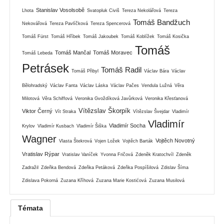
Stanislav Vosolsobě
Lhota
Svatopluk Civiš
Tereza Nekolářová
Tereza
Tomáš Bandžuch
Nekovářová
Tereza Pavlíčková
Tereza Spencerová
Tomáš Fürst
Tomáš Hříbek
Tomáš Jakoubek
Tomáš Koblížek
Tomáš Kosička
Tomáš
Tomáš Mančal
Tomáš Moravec
Tomáš Lebeda
Petrásek
Tomáš Radil
Tomáš Přibyl
Václav Bára
Václav
Bělohradský
Václav Fanta
Václav Láska
Václav Pačes
Vendula Lužná
Věra
Milotová
Věra Schiffová
Veronika Gvoždíková Javůrková
Veronika Křesťanová
Vítězslav Škorpík
Viktor Černý
Vít Straka
Vítězslav Švejdar
Vladimír
Vladimír
Vladimír Socha
Krylov
Vladimír Kusbach
Vladimír Šiška
Wagner
Vojtěch Novotný
Vlasta Štekrová
Vojen Ložek
Vojtěch Barták
Vratislav Rýpar
Vratislav Vaníček
Yvonna Fričová
Zdeněk Kratochvíl
Zdeněk
Zadražil
Zdeňka Bendová
Zdeňka Petáková
Zdeňka Pospíšilová
Zdislav Šíma
Zdislava Pokorná
Zuzana Kříhová
Zuzana Marie Kostićová
Zuzana Musilová
Témata