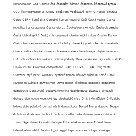
částicová fyzika
Burianosaurus
Čad
Callisto
čas
časomíra
částice
částicová
CCD
čechoslovakismus
Čechy
celoživotní vzdělávání
ceny IG Nobela
cenzura
Ceres
CERN
černá díra
Černobyl
červení trpaslíci
Češi
česká kotlina
Česká
Československo
republika
česká státnost
Česká televize
Československé legie
Český klub skeptiků
český stát
cestování
charismatické církve
Charles Darwin
chemie
Cheb
chemická komunikace
chemické látky
chemický prvek
chemtrails
Chile
chiralita
choroba
chování
chráněná území
chronobiologie
chytré domácnosti
CIA
čich
čichová komunikace
čichové podněty
Čína
čínské kroužky
čísla
číslo Pí
ČR
Clayův institut
Columbia
conquistadoři
COVID
COVID-19
Craig Venter
Cromwell
čtyři jezdci
Curiosity
cystická fibróza
dálkový průzkum Země
Daniel
Kahneman
Dánsko
darwinismus
David Hilbert
dědičnost
demence
demografie
demokracie
Denisované
desková tektonika
dezinformace
diagnoza
dinosauři
diskuse
dlouhodobé kosmické lety
dlouhodobé mise
Dmitrij Mendělejev
DNA
doba
ledová
doba poledová
domácí násilí
domestikace
Donald Trump
doprava
Dragon
druhohory
dualismus
duchové
duchovní služba
duše
duševní nemoci
duševní
zdraví
Dyje
dynamika růstu
dystopie
Éčka
ediakarská fauna
Edvard Beneš
ekologie
Edward White
efekt placebo
Egypt
egyptologie
eidetická biologie