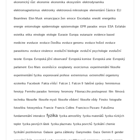
ekonomický růst
ekonomie
ekonomika
ekosystém
elektrodynamika
elektromagnetismus
elektronky
elektronová mikroskopie
elementární částice
ELI
Beamlines
Elon Musk
emancipace žen
emoce
Enceladus
eneolit
energetika
energie
entomologie
epidemiologie
epistemologie
EPR paradox
eroze
ESA
Esfahán
estetika
etika
etnologie
etologie
Eurasie
Europa
eutanazie
evidence based
evoluce
medicine
evoluce člověka
evoluce genomu
evoluce hvězd
evoluce
evoluční biologie
evoluční
parasitismu
evoluce virulence
evoluční psychologie
teorie
Evropa
Evropská jižní observatoř
Evropská komise
Evropská unie
Evropský
parlament
Exo Mars
exoměsíce
exoplanety
exorcismus
experimentální filosofie
experimentální fyzika
exponované profese
extremismus
extremofilní organismy
ezoterika
Facebook
Fakta vítězí
Falcon 1
Falcon 9
falešné zprávy
feminismus
fenotyp
Fermiho paradox
fermiony
feromony
Fibonacciho posloupnost
film
filmová
filosofie
technika
filosofie mysli
filosofie vědomí
filosofie vědy
Finsko
fotografie
fotosféra
fotosyntéza
Francie
Francis Collins
Francisco Pizzaro
Fukušima
fyzika
fundamentální interakce
fyzika atmosféry
fyzika materiálů
fyzika nízkých
teplot
fyzika pevných látek
fyzika plazmatu
fyzika povrchů
fyzikální chemie
fyzikální pozitivismus
Galaxie
gama záblesky
Ganymedes
Gaza
Gemini 8
gender