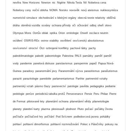
nevěra
New Horizons
Newton
nic
Nigérie
Nikola Tesla
Nil
Nobelova cena
Nobelovy ceny
noční obloha
NOMA
Norsko
novověk
nový ateismus
nukleosyntéza
numerické simulace
obchodování s lidskými orgány
obecná teorie relativity
oběžná
dráha
obrněná vozidla
oceány
ochrana přírody
oči
očkování
odboj
oheň
olovo
Olympus Mons
Oortův oblak
optika
Orion
ornitologie
Orwell
oscilace neutrin
osídlení
OSIRIS-REx
ostrov stability
osvětlení
osvícenský absolutismus
osvícenství
otroctví
Ötzi
ozbrojené konflikty
pachové látky
pachy
paleoklimatologie
paleolit
paleontologie
Palestina
PALS
památky
paměť
paměť
vody
pandemie
panelová diskuse
panslavismus
panspermie
papež
Papua Nová-
Guinea
paradoxy
paranormální jevy
Paranormální výzva
parasitismus
parašutismus
paraziti
parazitologie
pareidolie
parlamentarismus
Parthie
partnerské vztahy
partnerský vztah
pásmo Gazy
pastevectví
patologie
pavěda
pedagogika
pediatrie
pedologie
peníze
periodická tabulka prvků
Perseverance
Persie
Peru
Philae
Pierre
planetární vědy
planetologie
de Fermat
pilotované lety
planetární ochrana
planety
platební karty
plazma
plesiosauři
plodnost
Pluto
počasí
počátky života
počítače
počítačové hry
počítání
Pod Svícnem
podledovcová jezera
pohádky
pohlaví
pohlavní dimorfismus
pohlavní rozmnožování
Pokec s Pátečníky
pokusy na