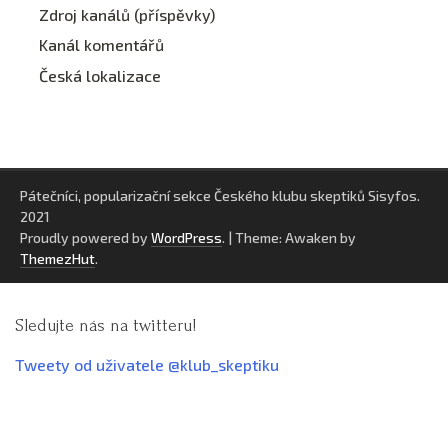
Zdroj kanálů (příspěvky)
Kanál komentářů
Česká lokalizace
Pátečníci, popularizační sekce Českého klubu skeptiků Sisyfos.
2021
Proudly powered by
WordPress
.
|
Theme: Awaken by
ThemezHut
.
Sledujte nás na twitteru!
Tweety od uživatele @klub_skeptiku