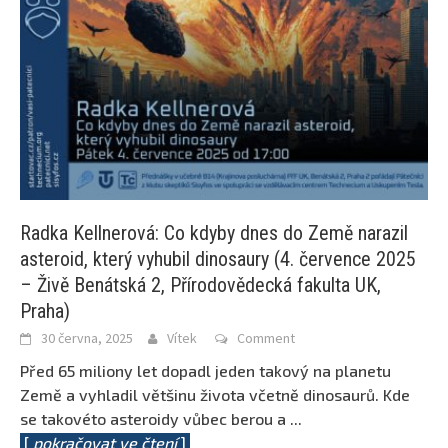
Radka Kellnerová: Co kdyby dnes do Země narazil
asteroid, který vyhubil dinosaury (4. července 2025
– Živě Benátská 2, Přírodovědecká fakulta UK,
Praha)
30 června, 2025
Vítek
Comment
Před 65 miliony let dopadl jeden takový na planetu
Země a vyhladil většinu života včetně dinosaurů. Kde
se takovéto asteroidy vůbec berou a
...
[
pokračovat ve čtení
]