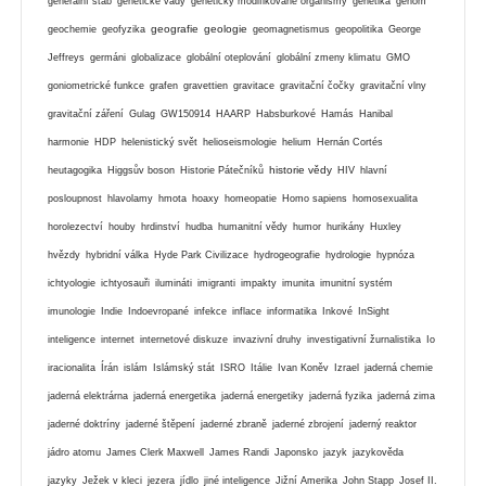
generální štáb
genetické vady
geneticky modifikované organismy
genetika
genom
geografie
geologie
geochemie
geofyzika
geomagnetismus
geopolitika
George
Jeffreys
germáni
globalizace
globální oteplování
globální zmeny klimatu
GMO
goniometrické funkce
grafen
gravettien
gravitace
gravitační čočky
gravitační vlny
gravitační záření
Gulag
GW150914
HAARP
Habsburkové
Hamás
Hanibal
harmonie
HDP
helenistický svět
helioseismologie
helium
Hernán Cortés
historie vědy
heutagogika
Higgsův boson
Historie Pátečníků
HIV
hlavní
posloupnost
hlavolamy
hmota
hoaxy
homeopatie
Homo sapiens
homosexualita
horolezectví
houby
hrdinství
hudba
humanitní vědy
humor
hurikány
Huxley
hvězdy
hybridní válka
Hyde Park Civilizace
hydrogeografie
hydrologie
hypnóza
ichtyologie
ichtyosauři
ilumináti
imigranti
impakty
imunita
imunitní systém
imunologie
Indie
Indoevropané
infekce
inflace
informatika
Inkové
InSight
inteligence
internet
internetové diskuze
invazivní druhy
investigativní žurnalistika
Io
iracionalita
Írán
islám
Islámský stát
ISRO
Itálie
Ivan Koněv
Izrael
jaderná chemie
jaderná elektrárna
jaderná energetika
jaderná energetiky
jaderná fyzika
jaderná zima
jaderné doktríny
jaderné štěpení
jaderné zbraně
jaderné zbrojení
jaderný reaktor
jádro atomu
James Clerk Maxwell
James Randi
Japonsko
jazyk
jazykověda
jazyky
Ježek v kleci
jezera
jídlo
jiné inteligence
Jižní Amerika
John Stapp
Josef II.