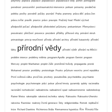
polymery
poprava
populace
popularizace
popularizace vědy
porfen
pornografie
porodnost
porozumění
posttraumatická intervence
potkani
potraviny
poválečná
politika
pověry
povodně
požáry
poznání
Praha
prameny
práva dětí
práva žen
práva zvířat
pravěk
pravice
právo
pravopis
Pražský hrad
Přední východ
předpověď počasí
předpovědi
předvolební průzkumy
prekambrium
Přemyslovci
presokratici
přetížení
prevence
prezident
příběhy
přílivové vlny
primární okruh
primatologie
princip neurčitosti
příroda
přírodní archivy
přírodní katastrofy
přírodní
přírodní vědy
látky
přírodní výběr
přistání na Měsíci
program Apollo
problém intence
problémy milénia
program Gemini
program
Mercury
projekt Manhattan
projekt Záře
proměnné hvězdy
propaganda
prorok
Mohamed
prostor
protilátky
protistologie
Prusko
průzkum vesmíru
první republika
První světová válka
prvočísla
prvohory
pseudověda
psychedelika
psychiatrie
psychologie
psychoterapie
ptáci
pulsar
původ hmoty
pyramidy
qubity
racionalita
racionální rozhodování
radioaktivita
radioaktivní spad
radioastronomie
radioteleskop
Rainer Weiss
raketoplán
raketová technika
rakety
Rakousko
Rakousko-Uhersko
religionistika
rakovina
Rastislav
reaktory čtvrté generace
řeky
Remek
replikační
krize
Richard Dawkins
Richterova škála
Riemannova hypotéza
Řím
Římská říše