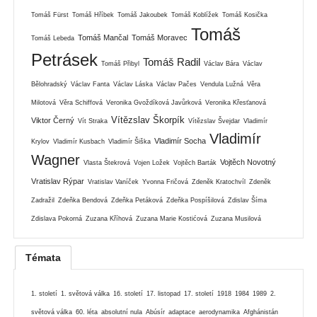
Tomáš Fürst
Tomáš Hříbek
Tomáš Jakoubek
Tomáš Koblížek
Tomáš Kosička
Tomáš
Tomáš Mančal
Tomáš Moravec
Tomáš Lebeda
Petrásek
Tomáš Radil
Tomáš Přibyl
Václav Bára
Václav
Bělohradský
Václav Fanta
Václav Láska
Václav Pačes
Vendula Lužná
Věra
Milotová
Věra Schiffová
Veronika Gvoždíková Javůrková
Veronika Křesťanová
Vítězslav Škorpík
Viktor Černý
Vít Straka
Vítězslav Švejdar
Vladimír
Vladimír
Vladimír Socha
Krylov
Vladimír Kusbach
Vladimír Šiška
Wagner
Vojtěch Novotný
Vlasta Štekrová
Vojen Ložek
Vojtěch Barták
Vratislav Rýpar
Vratislav Vaníček
Yvonna Fričová
Zdeněk Kratochvíl
Zdeněk
Zadražil
Zdeňka Bendová
Zdeňka Petáková
Zdeňka Pospíšilová
Zdislav Šíma
Zdislava Pokorná
Zuzana Kříhová
Zuzana Marie Kostićová
Zuzana Musilová
Témata
1. století
1. světová válka
16. století
17. listopad
17. století
1918
1984
1989
2.
světová válka
60. léta
absolutní nula
Abúsír
adaptace
aerodynamika
Afghánistán