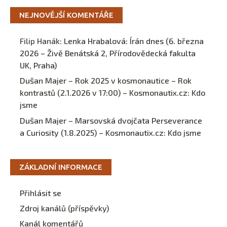
NEJNOVĚJŠÍ KOMENTÁŘE
Filip Hanák
:
Lenka Hrabalová: Írán dnes (6. března
2026 – Živě Benátská 2, Přírodovědecká fakulta
UK, Praha)
Dušan Majer – Rok 2025 v kosmonautice – Rok
kontrastů (2.1.2026 v 17:00) – Kosmonautix.cz
:
Kdo
jsme
Dušan Majer – Marsovská dvojčata Perseverance
a Curiosity (1.8.2025) – Kosmonautix.cz
:
Kdo jsme
ZÁKLADNÍ INFORMACE
Přihlásit se
Zdroj kanálů (příspěvky)
Kanál komentářů