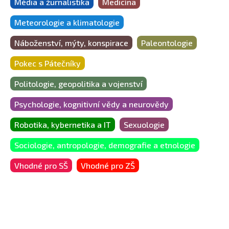
Média a žurnalistika
Medicína
Meteorologie a klimatologie
Náboženství, mýty, konspirace
Paleontologie
Pokec s Pátečníky
Politologie, geopolitika a vojenství
Psychologie, kognitivní vědy a neurovědy
Robotika, kybernetika a IT
Sexuologie
Sociologie, antropologie, demografie a etnologie
Vhodné pro SŠ
Vhodné pro ZŠ