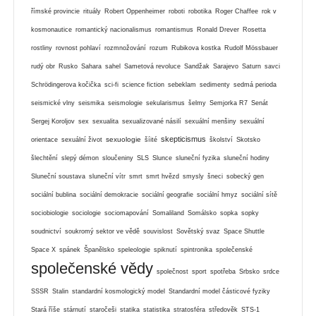
římské provincie
rituály
Robert Oppenheimer
roboti
robotika
Roger Chaffee
rok v
kosmonautice
romantický nacionalismus
romantismus
Ronald Drever
Rosetta
rostliny
rovnost pohlaví
rozmnožování
rozum
Rubikova kostka
Rudolf Mössbauer
rudý obr
Rusko
Sahara
sahel
Sametová revoluce
Sandžak
Sarajevo
Saturn
savci
Schrödingerova kočička
sci-fi
science fiction
sebeklam
sedimenty
sedmá perioda
seismické vlny
seismika
seismologie
sekularismus
šelmy
Semjorka R7
Senát
Sergej Koroljov
sex
sexualita
sexualizované násilí
sexuální menšiny
sexuální
skepticismus
sexuologie
orientace
sexuální život
šíité
školství
Skotsko
šlechtění
slepý démon
sloučeniny
SLS
Slunce
sluneční fyzika
sluneční hodiny
Sluneční soustava
sluneční vítr
smrt
smrt hvězd
smysly
šneci
sobecký gen
sociální bublina
sociální demokracie
sociální geografie
sociální hmyz
sociální sítě
sociobiologie
sociologie
sociomapování
Somaliland
Somálsko
sopka
sopky
soudnictví
soukromý sektor ve vědě
souvislost
Sovětský svaz
Space Shuttle
Space X
spánek
Španělsko
speleologie
spiknutí
spintronika
společenské
společenské vědy
společnost
sport
spotřeba
Srbsko
srdce
SSSR
Stalin
standardní kosmologický model
Standardní model částicové fyziky
Stará říše
stárnutí
staročeši
statika
statistika
stratosféra
středověk
STS-1