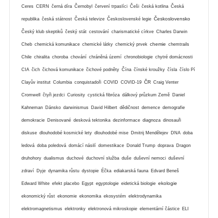
Ceres
CERN
černá díra
Černobyl
červení trpaslíci
Češi
česká kotlina
Česká
Československo
republika
česká státnost
Česká televize
Československé legie
Český klub skeptiků
český stát
cestování
charismatické církve
Charles Darwin
chemie
Cheb
chemická komunikace
chemické látky
chemický prvek
chemtrails
Chile
chiralita
choroba
chování
chráněná území
chronobiologie
chytré domácnosti
CIA
čich
čichová komunikace
čichové podněty
Čína
čínské kroužky
čísla
číslo Pí
ČR
Clayův institut
Columbia
conquistadoři
COVID
COVID-19
Craig Venter
Cromwell
čtyři jezdci
Curiosity
cystická fibróza
dálkový průzkum Země
Daniel
Kahneman
Dánsko
darwinismus
David Hilbert
dědičnost
demence
demografie
demokracie
Denisované
desková tektonika
dezinformace
diagnoza
dinosauři
diskuse
dlouhodobé kosmické lety
dlouhodobé mise
Dmitrij Mendělejev
DNA
doba
ledová
doba poledová
domácí násilí
domestikace
Donald Trump
doprava
Dragon
druhohory
dualismus
duchové
duchovní služba
duše
duševní nemoci
duševní
zdraví
Dyje
dynamika růstu
dystopie
Éčka
ediakarská fauna
Edvard Beneš
ekologie
Edward White
efekt placebo
Egypt
egyptologie
eidetická biologie
ekonomický růst
ekonomie
ekonomika
ekosystém
elektrodynamika
elektromagnetismus
elektronky
elektronová mikroskopie
elementární částice
ELI