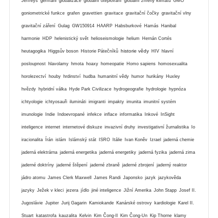
Jeffreys
germáni
globalizace
globální oteplování
globální zmeny klimatu
GMO
goniometrické funkce
grafen
gravettien
gravitace
gravitační čočky
gravitační vlny
gravitační záření
Gulag
GW150914
HAARP
Habsburkové
Hamás
Hanibal
harmonie
HDP
helenistický svět
helioseismologie
helium
Hernán Cortés
historie vědy
heutagogika
Higgsův boson
Historie Pátečníků
HIV
hlavní
posloupnost
hlavolamy
hmota
hoaxy
homeopatie
Homo sapiens
homosexualita
horolezectví
houby
hrdinství
hudba
humanitní vědy
humor
hurikány
Huxley
hvězdy
hybridní válka
Hyde Park Civilizace
hydrogeografie
hydrologie
hypnóza
ichtyologie
ichtyosauři
ilumináti
imigranti
impakty
imunita
imunitní systém
imunologie
Indie
Indoevropané
infekce
inflace
informatika
Inkové
InSight
inteligence
internet
internetové diskuze
invazivní druhy
investigativní žurnalistika
Io
iracionalita
Írán
islám
Islámský stát
ISRO
Itálie
Ivan Koněv
Izrael
jaderná chemie
jaderná elektrárna
jaderná energetika
jaderná energetiky
jaderná fyzika
jaderná zima
jaderné doktríny
jaderné štěpení
jaderné zbraně
jaderné zbrojení
jaderný reaktor
jádro atomu
James Clerk Maxwell
James Randi
Japonsko
jazyk
jazykověda
jazyky
Ježek v kleci
jezera
jídlo
jiné inteligence
Jižní Amerika
John Stapp
Josef II.
Jugoslávie
Jupiter
Jurij Gagarin
Kamiokande
Kanárské ostrovy
kardiologie
Karel II.
Stuart
katastrofa
kauzalita
Kelvin
Kim Čong-Il
Kim Čong-Un
Kip Thorne
klamy