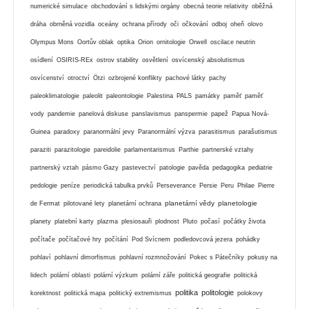
numerické simulace
obchodování s lidskými orgány
obecná teorie relativity
oběžná
dráha
obrněná vozidla
oceány
ochrana přírody
oči
očkování
odboj
oheň
olovo
Olympus Mons
Oortův oblak
optika
Orion
ornitologie
Orwell
oscilace neutrin
osídlení
OSIRIS-REx
ostrov stability
osvětlení
osvícenský absolutismus
osvícenství
otroctví
Ötzi
ozbrojené konflikty
pachové látky
pachy
paleoklimatologie
paleolit
paleontologie
Palestina
PALS
památky
paměť
paměť
vody
pandemie
panelová diskuse
panslavismus
panspermie
papež
Papua Nová-
Guinea
paradoxy
paranormální jevy
Paranormální výzva
parasitismus
parašutismus
paraziti
parazitologie
pareidolie
parlamentarismus
Parthie
partnerské vztahy
partnerský vztah
pásmo Gazy
pastevectví
patologie
pavěda
pedagogika
pediatrie
pedologie
peníze
periodická tabulka prvků
Perseverance
Persie
Peru
Philae
Pierre
planetární vědy
planetologie
de Fermat
pilotované lety
planetární ochrana
planety
platební karty
plazma
plesiosauři
plodnost
Pluto
počasí
počátky života
počítače
počítačové hry
počítání
Pod Svícnem
podledovcová jezera
pohádky
pohlaví
pohlavní dimorfismus
pohlavní rozmnožování
Pokec s Pátečníky
pokusy na
lidech
polární oblasti
polární výzkum
polární záře
politická geografie
politická
politika
politologie
korektnost
politická mapa
politický extremismus
polokovy