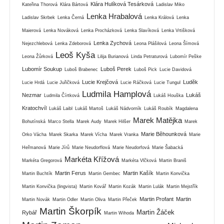
Klára Hulíková Tesárková
Kateřina Thorová
Klára Bártová
Ladislav Miko
Lenka Hrabalová
Ladislav Skrbek
Lenka Černá
Lenka Králová
Lenka
Maierová
Lenka Nováková
Lenka Procházková
Lenka Slavíková
Lenka Vrtišková
Lenka Zychová
Nejezchlebová
Lenka Zdeborová
Leona Plášilová
Leona Šímová
Leoš Kyša
Leona Žůrková
Lilija Burianová
Linda Petraturová
Lubomír Peške
Lubomír Soukup
Luboš Perek
Luboš Brabenec
Luboš Pick
Lucie Davidová
Lucie Krejčová
Luděk
Lucie Hrdá
Lucie Juřičková
Lucie Ráčková
Lucie Tungul
Ludmila Hamplová
Nezmar
Lukáš
Ludmila Čírtková
Lukáš Houška
Kratochvíl
Lukáš Laibl
Lukáš Martoš
Lukáš Nádvorník
Lukáš Roubík
Magdalena
Marek Matějka
Bohutínská
Marco Stella
Marek Audy
Marek Hilšer
Marek
Marie Běhounková
Orko Vácha
Marek Skarka
Marek Vícha
Marek Vranka
Marie
Heřmanová
Marie Jírů
Marie Neudorflová
Marie Neudorfová
Marie Šabacká
Markéta Křížová
Markéta Gregorová
Markéta Vlčková
Martin Braniš
Martin Ferus
Martin Kašík
Martin Buchtík
Martin Gembec
Martin Konvička
Martin Konvička (lingvista)
Martin Kovář
Martin Kozák
Martin Lulák
Martin Mejstřík
Martin Profant
Martin
Martin Novák
Martin Odler
Martin Oliva
Martin Přeček
Martin Škorpík
Martin Žáček
Rybář
Martin Wihoda