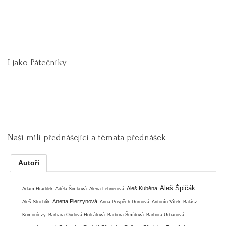
I jako Pátečníky
Naši milí přednášející a témata přednášek
Autoři
Aleš Špičák
Aleš Kuběna
Adam Hradilek
Adéla Šimková
Alena Lehnerová
Anetta Pierzynová
Aleš Stuchlík
Anna Pospěch Durnová
Antonín Vítek
Balász
Komoróczy
Barbara Oudová Holcátová
Barbora Šmídová
Barbora Urbanová