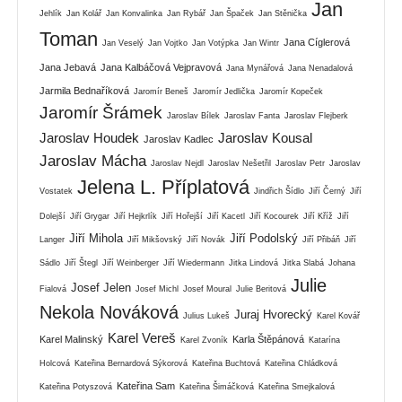
Jan
Jehlík
Jan Kolář
Jan Konvalinka
Jan Rybář
Jan Špaček
Jan Stěnička
Toman
Jana Cíglerová
Jan Veselý
Jan Vojtko
Jan Votýpka
Jan Wintr
Jana Jebavá
Jana Kalbáčová Vejpravová
Jana Mynářová
Jana Nenadalová
Jarmila Bednaříková
Jaromír Beneš
Jaromír Jedlička
Jaromír Kopeček
Jaromír Šrámek
Jaroslav Bílek
Jaroslav Fanta
Jaroslav Flejberk
Jaroslav Houdek
Jaroslav Kousal
Jaroslav Kadlec
Jaroslav Mácha
Jaroslav Nejdl
Jaroslav Nešetřil
Jaroslav Petr
Jaroslav
Jelena L. Příplatová
Vostatek
Jindřich Šídlo
Jiří Černý
Jiří
Dolejší
Jiří Grygar
Jiří Hejkrlík
Jiří Hořejší
Jiří Kacetl
Jiří Kocourek
Jiří Kříž
Jiří
Jiří Mihola
Jiří Podolský
Langer
Jiří Mikšovský
Jiří Novák
Jiří Přibáň
Jiří
Sádlo
Jiří Štegl
Jiří Weinberger
Jiří Wiedermann
Jitka Lindová
Jitka Slabá
Johana
Julie
Josef Jelen
Fialová
Josef Michl
Josef Moural
Julie Beritová
Nekola Nováková
Juraj Hvorecký
Julius Lukeš
Karel Kovář
Karel Vereš
Karel Malinský
Karla Štěpánová
Karel Zvoník
Katarína
Holcová
Kateřina Bernardová Sýkorová
Kateřina Buchtová
Kateřina Chládková
Kateřina Sam
Kateřina Potyszová
Kateřina Šimáčková
Kateřina Smejkalová