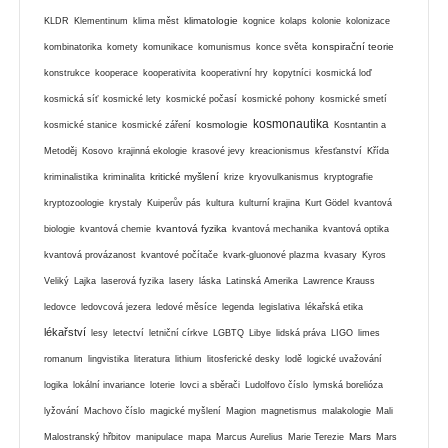
klimatologie
KLDR
Klementinum
klima měst
kognice
kolaps
kolonie
kolonizace
konspirační teorie
kombinatorika
komety
komunikace
komunismus
konce světa
konstrukce
kooperace
kooperativita
kooperativní hry
kopytníci
kosmická loď
kosmická síť
kosmické lety
kosmické počasí
kosmické pohony
kosmické smetí
kosmonautika
kosmologie
kosmické stanice
kosmické záření
Kosntantin a
Metoděj
Kosovo
krajinná ekologie
krasové jevy
kreacionismus
křesťanství
Křída
kritické myšlení
kriminalistika
kriminalita
krize
kryovulkanismus
kryptografie
kryptozoologie
krystaly
Kuiperův pás
kultura
kulturní krajina
Kurt Gödel
kvantová
kvantová fyzika
biologie
kvantová chemie
kvantová mechanika
kvantová optika
kvantová provázanost
kvantové počítače
kvark-gluonové plazma
kvasary
Kyros
Veliký
Lajka
laserová fyzika
lasery
láska
Latinská Amerika
Lawrence Krauss
ledovce
ledovcová jezera
ledové měsíce
legenda
legislativa
lékařská etika
lékařství
lesy
letectví
letniční církve
LGBTQ
Libye
lidská práva
LIGO
limes
romanum
lingvistika
literatura
lithium
litosferické desky
lodě
logické uvažování
logika
lokální invariance
loterie
lovci a sběrači
Ludolfovo číslo
lymská borelióza
lyžování
Machovo číslo
magické myšlení
Magion
magnetismus
malakologie
Mali
Mars
Malostranský hřbitov
manipulace
mapa
Marcus Aurelius
Marie Terezie
Mars