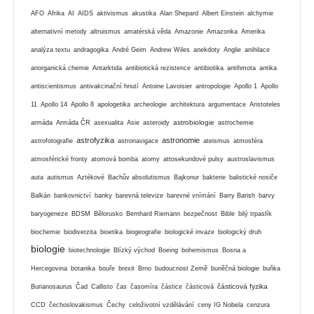
AFO
Afrika
AI
AIDS
aktivismus
akustika
Alan Shepard
Albert Einstein
alchymie
alternativní metody
altruismus
amatérská věda
Amazonie
Amazonka
Amerika
analýza textu
andragogika
André Geim
Andrew Wiles
anekdoty
Anglie
anihilace
anorganická chemie
Antarktida
antibiotická rezistence
antibiotika
antihmota
antika
antiscientismus
antivakcinační hnutí
Antoine Lavoisier
antropologie
Apollo 1
Apollo
11
Apollo 14
Apollo 8
apologetika
archeologie
architektura
argumentace
Aristoteles
astrobiologie
armáda
Armáda ČR
asexualita
Asie
asteroidy
astrochemie
astrofyzika
astronomie
astrofotografie
astronavigace
ateismus
atmosféra
atmosférické fronty
atomová bomba
atomy
attosekundové pulsy
austroslavismus
auta
autismus
Aztékové
Bachův absolutismus
Bajkonur
bakterie
balistické nosiče
Balkán
bankovnictví
banky
barevná televize
barevné vnímání
Barry Barish
barvy
baryogeneze
BDSM
Bělorusko
Bernhard Riemann
bezpečnost
Bible
bilý trpaslík
biochemie
biodiverzita
bioetika
biogeografie
biologické invaze
biologický druh
biologie
biotechnologie
Blízký východ
Boeing
bohemismus
Bosna a
Hercegovina
botanika
bouře
brexit
Brno
budoucnost Země
buněčná biologie
buňka
částicová fyzika
Burianosaurus
Čad
Callisto
čas
časomíra
částice
částicová
CCD
čechoslovakismus
Čechy
celoživotní vzdělávání
ceny IG Nobela
cenzura