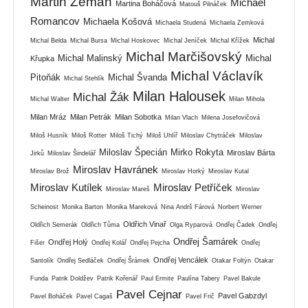
Martin Zeman
Michael
Martina Boháčová
Matouš Pilnáček
Romancov
Michaela Košová
Michaela Studená
Michaela Zemková
Michal
Michal Belda
Michal Bursa
Michal Hoskovec
Michal Jeníček
Michal Křížek
Michal Marčišovský
Michal Malinský
Michal
Křupka
Michal Václavík
Pitoňák
Michal Švanda
Michal Stehlík
Milan Halousek
Michal Žák
Michal Walter
Milan Mihola
Milan Mráz
Milan Petrák
Milan Sobotka
Milan Vlach
Milena Josefovičová
Miloš Husník
Miloš Rotter
Miloš Tichý
Miloš Uhlíř
Miloslav Chytráček
Miloslav
Miloslav Špecián
Mirko Rokyta
Miroslav Bárta
Jirků
Miloslav Šindelář
Miroslav Havránek
Miroslav Brož
Miroslav Horký
Miroslav Kutal
Miroslav Kutílek
Miroslav Petříček
Miroslav Mareš
Miroslav
Scheinost
Monika Barton
Monika Mareková
Nina Andrš Fárová
Norbert Werner
Oldřich Vinař
Oldřich Semerák
Oldřich Tůma
Olga Ryparová
Ondřej Čadek
Ondřej
Ondřej Šamárek
Ondřej Holý
Fišer
Ondřej Kolář
Ondřej Pejcha
Ondřej
Ondřej Vencálek
Santolík
Ondřej Sedláček
Ondřej Šrámek
Otakar Foltýn
Otakar
Funda
Patrik Doldžev
Patrik Kořenář
Paul Ermite
Paulína Tabery
Pavel Bakule
Pavel Cejnar
Pavel Gabzdyl
Pavel Boháček
Pavel Cagaš
Pavel Frič