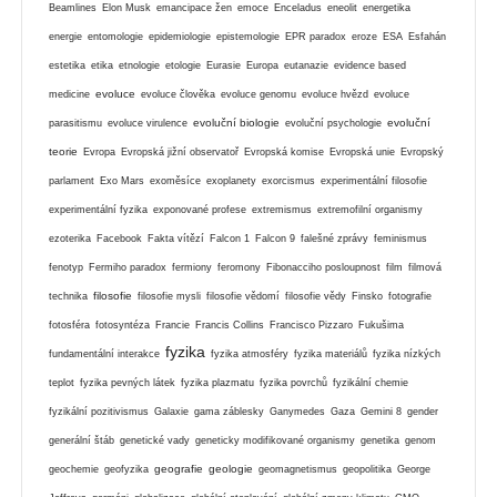
Beamlines
Elon Musk
emancipace žen
emoce
Enceladus
eneolit
energetika
energie
entomologie
epidemiologie
epistemologie
EPR paradox
eroze
ESA
Esfahán
estetika
etika
etnologie
etologie
Eurasie
Europa
eutanazie
evidence based
evoluce
medicine
evoluce člověka
evoluce genomu
evoluce hvězd
evoluce
evoluční biologie
evoluční
parasitismu
evoluce virulence
evoluční psychologie
teorie
Evropa
Evropská jižní observatoř
Evropská komise
Evropská unie
Evropský
parlament
Exo Mars
exoměsíce
exoplanety
exorcismus
experimentální filosofie
experimentální fyzika
exponované profese
extremismus
extremofilní organismy
ezoterika
Facebook
Fakta vítězí
Falcon 1
Falcon 9
falešné zprávy
feminismus
fenotyp
Fermiho paradox
fermiony
feromony
Fibonacciho posloupnost
film
filmová
filosofie
technika
filosofie mysli
filosofie vědomí
filosofie vědy
Finsko
fotografie
fotosféra
fotosyntéza
Francie
Francis Collins
Francisco Pizzaro
Fukušima
fyzika
fundamentální interakce
fyzika atmosféry
fyzika materiálů
fyzika nízkých
teplot
fyzika pevných látek
fyzika plazmatu
fyzika povrchů
fyzikální chemie
fyzikální pozitivismus
Galaxie
gama záblesky
Ganymedes
Gaza
Gemini 8
gender
generální štáb
genetické vady
geneticky modifikované organismy
genetika
genom
geografie
geologie
geochemie
geofyzika
geomagnetismus
geopolitika
George