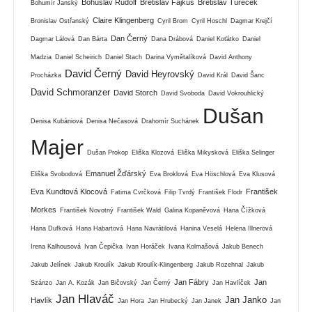
Bohuslav Rudolf
Břetislav Fajkus
Břetislav Tureček
Bohumír Janský
Claire Klingenberg
Bronislav Ostřanský
Cyril Brom
Cyril Hoschl
Dagmar Krejčí
Dan Černý
Dagmar Lálová
Dan Bárta
Dana Drábová
Daniel Koťátko
Daniel
Madzia
Daniel Scheirich
Daniel Stach
Darina Vymětalíková
David Anthony
David Černý
David Heyrovský
Procházka
David Král
David Šanc
David Schmoranzer
David Storch
David Svoboda
David Vokrouhlický
Dušan
Denisa Kubániová
Denisa Nečasová
Drahomír Suchánek
Majer
Dušan Prokop
Eliška Klozová
Eliška Mikysková
Eliška Selinger
Emanuel Žďárský
Eliška Svobodová
Eva Broklová
Eva Höschlová
Eva Klusová
Eva Kundtová Klocová
František
Fatima Cvrčková
Filip Tvrdý
František Flodr
Morkes
František Novotný
František Wald
Galina Kopaněvová
Hana Čížková
Hana Dufková
Hana Habartová
Hana Navrátilová
Hanina Veselá
Helena Illnerová
Irena Kalhousová
Ivan Čepička
Ivan Horáček
Ivana Kolmašová
Jakub Benech
Jakub Jelínek
Jakub Kroulík
Jakub Kroulík-Klingenberg
Jakub Rozehnal
Jakub
Jan Fábry
Jan
Szánzo
Jan A. Kozák
Jan Bičovský
Jan Černý
Jan Havlíček
Jan Hlaváč
Jan Janko
Havlík
Jan Hora
Jan Hrubecký
Jan Janek
Jan