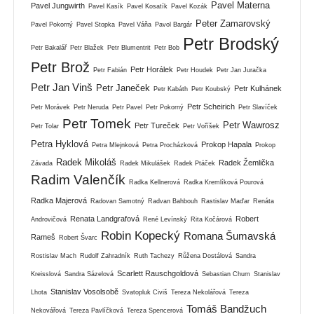
Pavel Materna
Pavel Jungwirth
Pavel Kasík
Pavel Kosatík
Pavel Kozák
Peter Zamarovský
Pavel Pokorný
Pavel Stopka
Pavel Váňa
Pavol Bargár
Petr Brodský
Petr Bakalář
Petr Blažek
Petr Blumentrit
Petr Bob
Petr Brož
Petr Horálek
Petr Fabián
Petr Houdek
Petr Jan Juračka
Petr Jan Vinš
Petr Janeček
Petr Kulhánek
Petr Kabáth
Petr Koubský
Petr Scheirich
Petr Morávek
Petr Neruda
Petr Pavel
Petr Pokorný
Petr Slavíček
Petr Tomek
Petr Wawrosz
Petr Tureček
Petr Tolar
Petr Voříšek
Petra Hyklová
Prokop Hapala
Petra Mlejnková
Petra Procházková
Prokop
Radek Mikoláš
Radek Žemlička
Závada
Radek Mikulášek
Radek Ptáček
Radim Valenčík
Radka Kellnerová
Radka Kremlíková Pourová
Radka Majerová
Radovan Samotný
Radvan Bahbouh
Rastislav Maďar
Renáta
Renata Landgrafová
Robert
Androvičová
René Levínský
Rita Kočárová
Robin Kopecký
Romana Šumavská
Rameš
Robert Švarc
Rostislav Mach
Rudolf Zahradník
Ruth Tachezy
Růžena Dostálová
Sandra
Scarlett Rauschgoldová
Kreisslová
Sandra Sázelová
Sebastian Chum
Stanislav
Stanislav Vosolsobě
Lhota
Svatopluk Civiš
Tereza Nekolářová
Tereza
Tomáš Bandžuch
Nekovářová
Tereza Pavlíčková
Tereza Spencerová