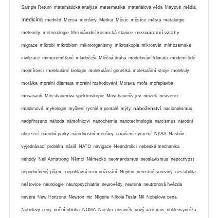
matematika
Sample Return
matematická analýza
materiálová věda
Mayové
média
medicína
medvěd
Mensa
menšiny
Merkur
Měsíc
měsíce
města
metalurgie
mezinárodní vztahy
meteority
meteorologie
Mezinárodní kosmická stanice
migrace
mikrobi
mikrobiom
mikroorganismy
mikroskopie
mikrosvět
mimozemské
civilizace
mimozemšťané
mladočeši
Mléčná dráha
modelování klimatu
moderní lidé
mojmírovci
molekulární biologie
molekulární genetika
molekulární stroje
molekuly
morálka
morální dilemata
morální rozhodování
Morava
moře
mořeplavba
mosasauři
Mössbauerova spektroskopie
Mössbauerův jev
mozek
mravenci
náboženství
muslimové
mykologie
myšlení rychlé a pomalé
mýty
nacionalismus
nadpřirozeno
náhoda
námořnictví
nanochemie
nanotechnologie
narcismus
národní
obrození
národní parky
národnostní menšiny
narušení symetrií
NASA
Nashův
vyjednávací problém
násilí
NATO
navigace
Neandrtálci
nebeská mechanika
nehody
Neil Armstrong
Němci
Německo
neomarxismus
neoslavismus
nepoctivost
nepodmíněný příjem
nepohlavní rozmnožování
Neptun
nerostné suroviny
nestabilita
neštovice
neurologie
neuropsychiatrie
neurovědy
neutrina
neutronová hvězda
nevěra
New Horizons
Newton
nic
Nigérie
Nikola Tesla
Nil
Nobelova cena
Nobelovy ceny
noční obloha
NOMA
Norsko
novověk
nový ateismus
nukleosyntéza