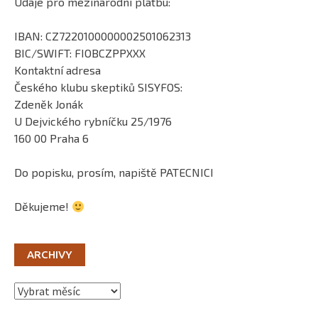
Údaje pro mezinárodní platbu:
IBAN: CZ7220100000002501062313
BIC/SWIFT: FIOBCZPPXXX
Kontaktní adresa
Českého klubu skeptiků SISYFOS:
Zdeněk Jonák
U Dejvického rybníčku 25/1976
160 00 Praha 6
Do popisku, prosím, napiště PATECNICI
Děkujeme!
ARCHIVY
Archivy