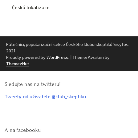
Česká lokalizace
Pátečníci, popularizační sekce Českého klubu skeptiků Sisyfos.
2021
Proudly powered by
WordPress
.
|
Theme: Awaken by
ThemezHut
.
Sledujte nás na twitteru!
Tweety od uživatele @klub_skeptiku
A na facebooku