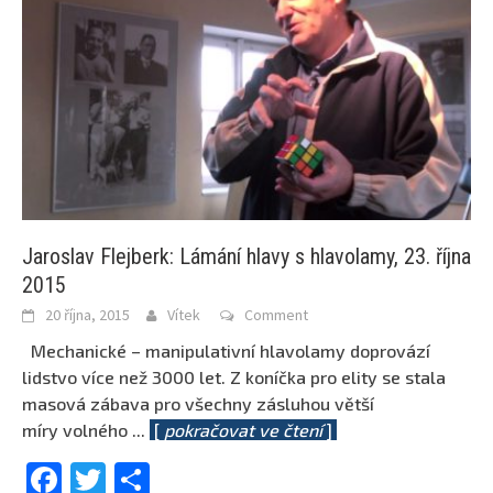
Jaroslav Flejberk: Lámání hlavy s hlavolamy, 23. října
2015
20 října, 2015
Vítek
Comment
Mechanické – manipulativní hlavolamy doprovází
lidstvo více než 3000 let. Z koníčka pro elity se stala
masová zábava pro všechny zásluhou větší
míry volného
...
[
pokračovat ve čtení
]
Facebook
Twitter
Share