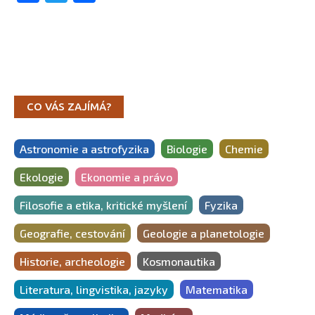
CO VÁS ZAJÍMÁ?
Astronomie a astrofyzika
Biologie
Chemie
Ekologie
Ekonomie a právo
Filosofie a etika, kritické myšlení
Fyzika
Geografie, cestování
Geologie a planetologie
Historie, archeologie
Kosmonautika
Literatura, lingvistika, jazyky
Matematika