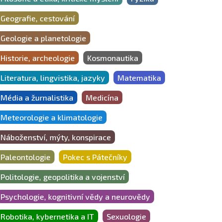
Geografie, cestování
Geologie a planetologie
Historie, archeologie
Kosmonautika
Literatura, lingvistika, jazyky
Matematika
Média a žurnalistika
Medicína
Meteorologie a klimatologie
Náboženství, mýty, konspirace
Paleontologie
Pokec s Pátečníky
Politologie, geopolitika a vojenství
Psychologie, kognitivní vědy a neurovědy
Robotika, kybernetika a IT
Sexuologie