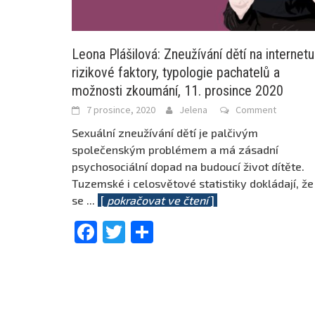
Leona Plášilová: Zneužívání dětí na internetu
rizikové faktory, typologie pachatelů a
možnosti zkoumání, 11. prosince 2020
7 prosince, 2020
Jelena
Comment
Sexuální zneužívání dětí je palčivým
společenským problémem a má zásadní
psychosociální dopad na budoucí život dítěte.
Tuzemské i celosvětové statistiky dokládají, že
se
...
[
pokračovat ve čtení
]
Facebook
Twitter
Share