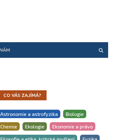
 NÁM
CO VÁS ZAJÍMÁ?
Astronomie a astrofyzika
Biologie
Chemie
Ekologie
Ekonomie a právo
Filosofie a etika, kritické myšlení
Fyzika