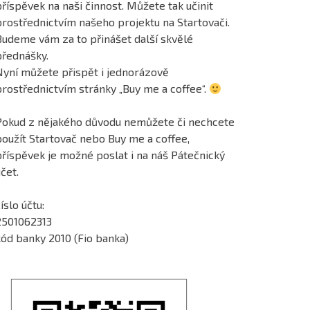
říspěvek na naši činnost. Můžete tak učinit
prostřednictvím našeho projektu na Startovači.
Budeme vám za to přinášet další skvělé
přednášky.
Nyní můžete přispět i jednorázově
prostřednictvím stránky „Buy me a coffee“.
Pokud z nějakého důvodu nemůžete či nechcete
použít Startovač nebo Buy me a coffee,
příspěvek je možné poslat i na náš Pátečnický
čet.
íslo účtu:
2501062313
kód banky 2010 (Fio banka)