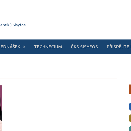
keptiků Sisyfos
ŘEDNÁŠEK
TECHNECIUM
ČKS SISYFOS
PŘISPĚJTE