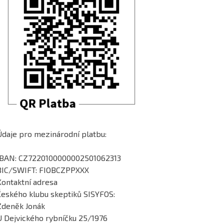
Údaje pro mezinárodní platbu:
IBAN: CZ7220100000002501062313
BIC/SWIFT: FIOBCZPPXXX
Kontaktní adresa
Českého klubu skeptiků SISYFOS:
Zdeněk Jonák
U Dejvického rybníčku 25/1976