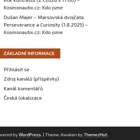
Kosmonautix.cz
:
Kdo jsme
Dušan Majer – Marsovská dvojčata
Perseverance a Curiosity (1.8.2025) –
Kosmonautix.cz
:
Kdo jsme
ZÁKLADNÍ INFORMACE
Přihlásit se
Zdroj kanálů (příspěvky)
Kanál komentářů
Česká lokalizace
owered by
WordPress
.
|
Theme: Awaken by
ThemezHut
.