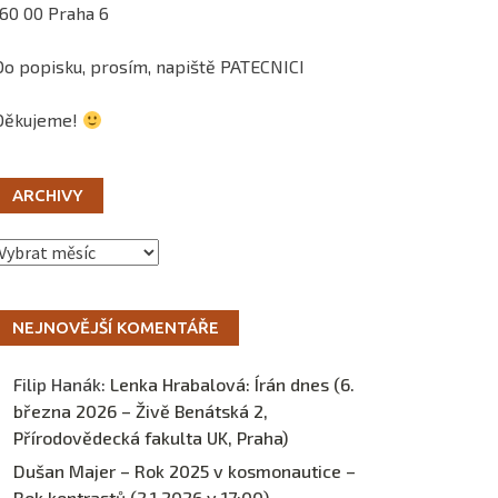
160 00 Praha 6
Do popisku, prosím, napiště PATECNICI
Děkujeme!
ARCHIVY
Archivy
NEJNOVĚJŠÍ KOMENTÁŘE
Filip Hanák
:
Lenka Hrabalová: Írán dnes (6.
března 2026 – Živě Benátská 2,
Přírodovědecká fakulta UK, Praha)
Dušan Majer – Rok 2025 v kosmonautice –
Rok kontrastů (2.1.2026 v 17:00) –