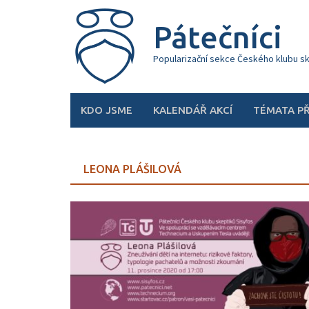
Skip
to
Pátečníci
content
Popularizační sekce Českého klubu s
KDO JSME
KALENDÁŘ AKCÍ
TÉMATA P
LEONA PLÁŠILOVÁ