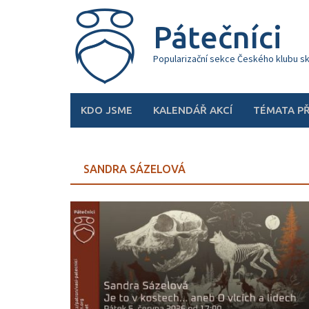
Skip
to
Pátečníci
content
Popularizační sekce Českého klubu s
KDO JSME
KALENDÁŘ AKCÍ
TÉMATA P
SANDRA SÁZELOVÁ