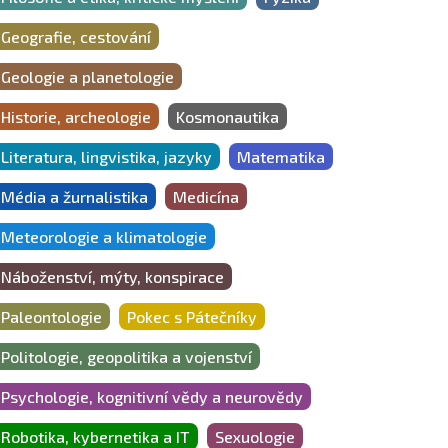
Geografie, cestování
Geologie a planetologie
Historie, archeologie
Kosmonautika
Literatura, lingvistika, jazyky
Matematika
Média a žurnalistika
Medicína
Meteorologie a klimatologie
Náboženství, mýty, konspirace
Paleontologie
Pokec s Pátečníky
Politologie, geopolitika a vojenství
Psychologie, kognitivní vědy a neurovědy
Robotika, kybernetika a IT
Sexuologie