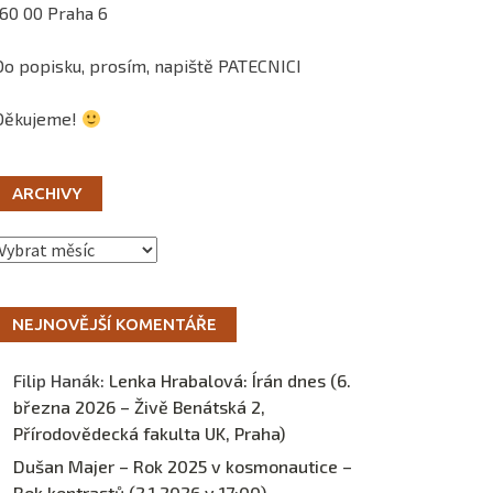
160 00 Praha 6
Do popisku, prosím, napiště PATECNICI
Děkujeme!
ARCHIVY
Archivy
NEJNOVĚJŠÍ KOMENTÁŘE
Filip Hanák
:
Lenka Hrabalová: Írán dnes (6.
března 2026 – Živě Benátská 2,
Přírodovědecká fakulta UK, Praha)
Dušan Majer – Rok 2025 v kosmonautice –
Rok kontrastů (2.1.2026 v 17:00) –