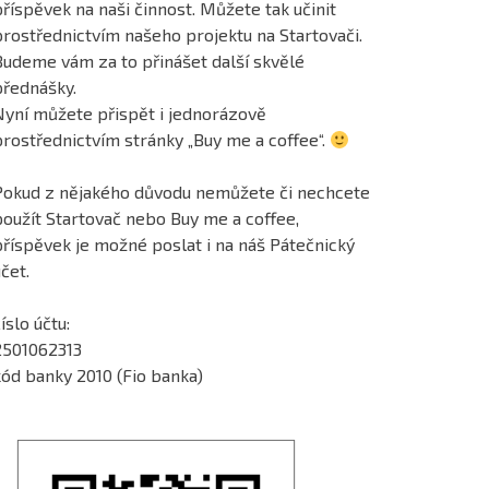
říspěvek na naši činnost. Můžete tak učinit
prostřednictvím našeho projektu na Startovači.
Budeme vám za to přinášet další skvělé
přednášky.
Nyní můžete přispět i jednorázově
prostřednictvím stránky „Buy me a coffee“.
Pokud z nějakého důvodu nemůžete či nechcete
použít Startovač nebo Buy me a coffee,
příspěvek je možné poslat i na náš Pátečnický
čet.
íslo účtu:
2501062313
kód banky 2010 (Fio banka)