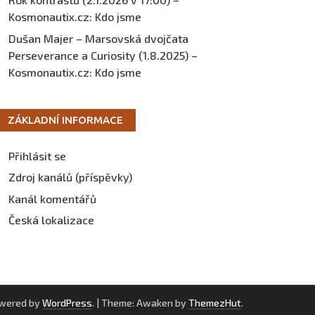
Kosmonautix.cz
:
Kdo jsme
Dušan Majer – Marsovská dvojčata
Perseverance a Curiosity (1.8.2025) –
Kosmonautix.cz
:
Kdo jsme
ZÁKLADNÍ INFORMACE
Přihlásit se
Zdroj kanálů (příspěvky)
Kanál komentářů
Česká lokalizace
owered by
WordPress
.
|
Theme: Awaken by
ThemezHut
.