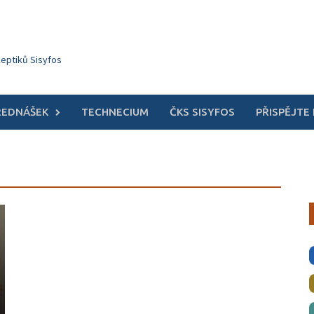
keptiků Sisyfos
ŘEDNÁŠEK
TECHNECIUM
ČKS SISYFOS
PŘISPĚJTE