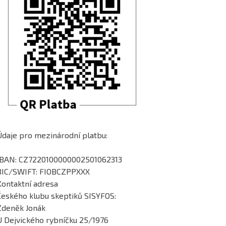
Údaje pro mezinárodní platbu:
IBAN: CZ7220100000002501062313
BIC/SWIFT: FIOBCZPPXXX
Kontaktní adresa
Českého klubu skeptiků SISYFOS:
Zdeněk Jonák
U Dejvického rybníčku 25/1976