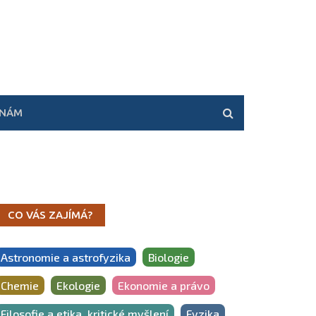
 NÁM
CO VÁS ZAJÍMÁ?
Astronomie a astrofyzika
Biologie
Chemie
Ekologie
Ekonomie a právo
Filosofie a etika, kritické myšlení
Fyzika