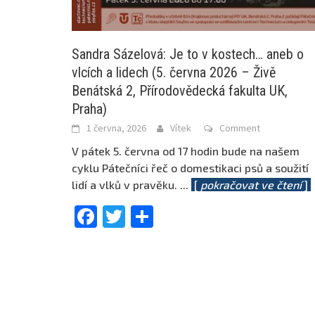
Sandra Sázelová: Je to v kostech… aneb o
vlcích a lidech (5. června 2026 – Živě
Benátská 2, Přírodovědecká fakulta UK,
Praha)
1 června, 2026
Vítek
Comment
V pátek 5. června od 17 hodin bude na našem
cyklu Pátečníci řeč o domestikaci psů a soužití
lidí a vlků v pravěku.
...
[
pokračovat ve čtení
]
Facebook
Twitter
Share