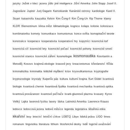
jazyky
Ježek v kleci
jezera
jídlo
jiné inteligence
Jižní Amerika
John Stapp
Josef II.
Jugoslávie
Jupiter
Jurij Gagarin
Kamiokande
Kanárské ostrovy
kardiologie
Karel II.
Stuart
katastrofa
kauzalita
Kelvin
Kim Čong-Il
Kim Čong-Un
Kip Thorne
klamy
klimatologie
KLDR
Klementinum
klima měst
kognice
kolaps
kolonie
kolonizace
konspirační teorie
kombinatorika
komety
komunikace
komunismus
konce světa
konstrukce
kooperace
kooperativita
kooperativní hry
kopytníci
kosmická loď
kosmická síť
kosmické lety
kosmické počasí
kosmické pohony
kosmické smetí
kosmonautika
kosmologie
kosmické stanice
kosmické záření
Kosntantin a
Metoděj
Kosovo
krajinná ekologie
krasové jevy
kreacionismus
křesťanství
Křída
kritické myšlení
kriminalistika
kriminalita
krize
kryovulkanismus
kryptografie
kryptozoologie
krystaly
Kuiperův pás
kultura
kulturní krajina
Kurt Gödel
kvantová
kvantová fyzika
biologie
kvantová chemie
kvantová mechanika
kvantová optika
kvantová provázanost
kvantové počítače
kvark-gluonové plazma
kvasary
Kyros
Veliký
Lajka
laserová fyzika
lasery
láska
Latinská Amerika
Lawrence Krauss
ledovce
ledovcová jezera
ledové měsíce
legenda
legislativa
lékařská etika
lékařství
lesy
letectví
letniční církve
LGBTQ
Libye
lidská práva
LIGO
limes
romanum
lingvistika
literatura
lithium
litosferické desky
lodě
logické uvažování