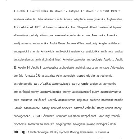
1. století
1. světová válka
16. století
17. listopad
17. století
1918
1984
1989
2.
světová válka
60. léta
absolutní nula
Abúsír
adaptace
aerodynamika
Afghánistán
AFO
Afrika
AI
AIDS
aktivismus
akustika
Alan Shepard
Albert Einstein
alchymie
alternativní metody
altruismus
amatérská věda
Amazonie
Amazonka
Amerika
analýza textu
andragogika
André Geim
Andrew Wiles
anekdoty
Anglie
anihilace
anorganická chemie
Antarktida
antibiotická rezistence
antibiotika
antihmota
antika
antiscientismus
antivakcinační hnutí
Antoine Lavoisier
antropologie
Apollo 1
Apollo
11
Apollo 14
Apollo 8
apologetika
archeologie
architektura
argumentace
Aristoteles
astrobiologie
armáda
Armáda ČR
asexualita
Asie
asteroidy
astrochemie
astrofyzika
astronomie
astrofotografie
astronavigace
ateismus
atmosféra
atmosférické fronty
atomová bomba
atomy
attosekundové pulsy
austroslavismus
auta
autismus
Aztékové
Bachův absolutismus
Bajkonur
bakterie
balistické nosiče
Balkán
bankovnictví
banky
barevná televize
barevné vnímání
Barry Barish
barvy
baryogeneze
BDSM
Bělorusko
Bernhard Riemann
bezpečnost
Bible
bilý trpaslík
biochemie
biodiverzita
bioetika
biogeografie
biologické invaze
biologický druh
biologie
biotechnologie
Blízký východ
Boeing
bohemismus
Bosna a