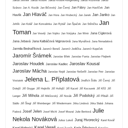
Jakub Jelínek
Jakub Kroulík
Jakub Kroulík-Klingenberg
Jakub Rozehnal
Jakub
Jan Fábry
Jan
Szánzo
Jan A. Kozák
Jan Bičovský
Jan Černý
Jan Havlíček
Jan Hlaváč
Jan Janko
Havlík
Jan Hora
Jan Hrubecký
Jan Janek
Jan
Jan
Jehlík
Jan Kolář
Jan Konvalinka
Jan Rybář
Jan Špaček
Jan Stěnička
Toman
Jana Cíglerová
Jan Veselý
Jan Vojtko
Jan Votýpka
Jan Wintr
Jana Jebavá
Jana Kalbáčová Vejpravová
Jana Mynářová
Jana Nenadalová
Jarmila Bednaříková
Jaromír Beneš
Jaromír Jedlička
Jaromír Kopeček
Jaromír Šrámek
Jaroslav Bílek
Jaroslav Fanta
Jaroslav Flejberk
Jaroslav Houdek
Jaroslav Kousal
Jaroslav Kadlec
Jaroslav Mácha
Jaroslav Nejdl
Jaroslav Nešetřil
Jaroslav Petr
Jaroslav
Jelena L. Příplatová
Vostatek
Jindřich Šídlo
Jiří Černý
Jiří
Dolejší
Jiří Grygar
Jiří Hejkrlík
Jiří Hořejší
Jiří Kacetl
Jiří Kocourek
Jiří Kříž
Jiří
Jiří Mihola
Jiří Podolský
Langer
Jiří Mikšovský
Jiří Novák
Jiří Přibáň
Jiří
Sádlo
Jiří Štegl
Jiří Weinberger
Jiří Wiedermann
Jitka Lindová
Jitka Slabá
Johana
Julie
Josef Jelen
Fialová
Josef Michl
Josef Moural
Julie Beritová
Nekola Nováková
Juraj Hvorecký
Julius Lukeš
Karel Kovář
Karel Vereš
Karel Malinský
Karla Štěpánová
Karel Zvoník
Katarína