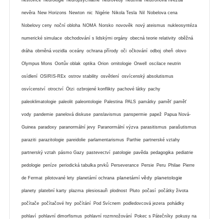
nevěra
New Horizons
Newton
nic
Nigérie
Nikola Tesla
Nil
Nobelova cena
Nobelovy ceny
noční obloha
NOMA
Norsko
novověk
nový ateismus
nukleosyntéza
numerické simulace
obchodování s lidskými orgány
obecná teorie relativity
oběžná
dráha
obrněná vozidla
oceány
ochrana přírody
oči
očkování
odboj
oheň
olovo
Olympus Mons
Oortův oblak
optika
Orion
ornitologie
Orwell
oscilace neutrin
osídlení
OSIRIS-REx
ostrov stability
osvětlení
osvícenský absolutismus
osvícenství
otroctví
Ötzi
ozbrojené konflikty
pachové látky
pachy
paleoklimatologie
paleolit
paleontologie
Palestina
PALS
památky
paměť
paměť
vody
pandemie
panelová diskuse
panslavismus
panspermie
papež
Papua Nová-
Guinea
paradoxy
paranormální jevy
Paranormální výzva
parasitismus
parašutismus
paraziti
parazitologie
pareidolie
parlamentarismus
Parthie
partnerské vztahy
partnerský vztah
pásmo Gazy
pastevectví
patologie
pavěda
pedagogika
pediatrie
pedologie
peníze
periodická tabulka prvků
Perseverance
Persie
Peru
Philae
Pierre
planetární vědy
planetologie
de Fermat
pilotované lety
planetární ochrana
planety
platební karty
plazma
plesiosauři
plodnost
Pluto
počasí
počátky života
počítače
počítačové hry
počítání
Pod Svícnem
podledovcová jezera
pohádky
pohlaví
pohlavní dimorfismus
pohlavní rozmnožování
Pokec s Pátečníky
pokusy na