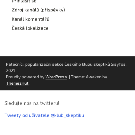
Přihlásit se
Zdroj kanálů (příspěvky)
Kanál komentářů
Česká lokalizace
Pátečníci, popularizační sekce Českého klubu skeptiků Sisyfos.
2021
Proudly powered by
WordPress
.
|
Theme: Awaken by
ThemezHut
.
Sledujte nás na twitteru!
Tweety od uživatele @klub_skeptiku