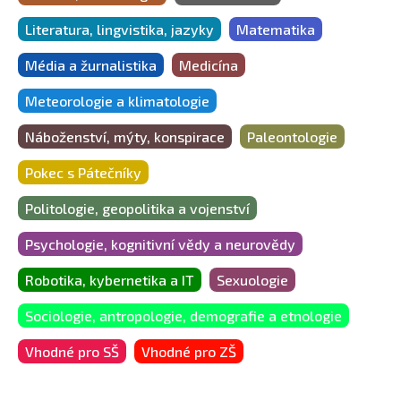
Literatura, lingvistika, jazyky
Matematika
Média a žurnalistika
Medicína
Meteorologie a klimatologie
Náboženství, mýty, konspirace
Paleontologie
Pokec s Pátečníky
Politologie, geopolitika a vojenství
Psychologie, kognitivní vědy a neurovědy
Robotika, kybernetika a IT
Sexuologie
Sociologie, antropologie, demografie a etnologie
Vhodné pro SŠ
Vhodné pro ZŠ