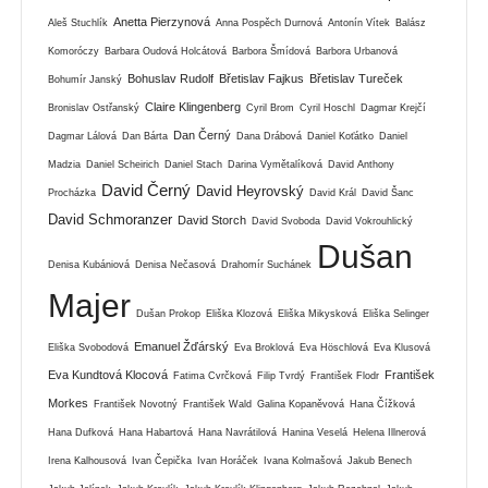
Anetta Pierzynová
Aleš Stuchlík
Anna Pospěch Durnová
Antonín Vítek
Balász
Komoróczy
Barbara Oudová Holcátová
Barbora Šmídová
Barbora Urbanová
Bohuslav Rudolf
Břetislav Fajkus
Břetislav Tureček
Bohumír Janský
Claire Klingenberg
Bronislav Ostřanský
Cyril Brom
Cyril Hoschl
Dagmar Krejčí
Dan Černý
Dagmar Lálová
Dan Bárta
Dana Drábová
Daniel Koťátko
Daniel
Madzia
Daniel Scheirich
Daniel Stach
Darina Vymětalíková
David Anthony
David Černý
David Heyrovský
Procházka
David Král
David Šanc
David Schmoranzer
David Storch
David Svoboda
David Vokrouhlický
Dušan
Denisa Kubániová
Denisa Nečasová
Drahomír Suchánek
Majer
Dušan Prokop
Eliška Klozová
Eliška Mikysková
Eliška Selinger
Emanuel Žďárský
Eliška Svobodová
Eva Broklová
Eva Höschlová
Eva Klusová
Eva Kundtová Klocová
František
Fatima Cvrčková
Filip Tvrdý
František Flodr
Morkes
František Novotný
František Wald
Galina Kopaněvová
Hana Čížková
Hana Dufková
Hana Habartová
Hana Navrátilová
Hanina Veselá
Helena Illnerová
Irena Kalhousová
Ivan Čepička
Ivan Horáček
Ivana Kolmašová
Jakub Benech