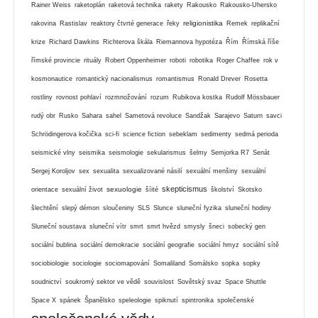
Rainer Weiss
raketoplán
raketová technika
rakety
Rakousko
Rakousko-Uhersko
religionistika
rakovina
Rastislav
reaktory čtvrté generace
řeky
Remek
replikační
krize
Richard Dawkins
Richterova škála
Riemannova hypotéza
Řím
Římská říše
římské provincie
rituály
Robert Oppenheimer
roboti
robotika
Roger Chaffee
rok v
kosmonautice
romantický nacionalismus
romantismus
Ronald Drever
Rosetta
rostliny
rovnost pohlaví
rozmnožování
rozum
Rubikova kostka
Rudolf Mössbauer
rudý obr
Rusko
Sahara
sahel
Sametová revoluce
Sandžak
Sarajevo
Saturn
savci
Schrödingerova kočička
sci-fi
science fiction
sebeklam
sedimenty
sedmá perioda
seismické vlny
seismika
seismologie
sekularismus
šelmy
Semjorka R7
Senát
Sergej Koroljov
sex
sexualita
sexualizované násilí
sexuální menšiny
sexuální
skepticismus
sexuologie
orientace
sexuální život
šíité
školství
Skotsko
šlechtění
slepý démon
sloučeniny
SLS
Slunce
sluneční fyzika
sluneční hodiny
Sluneční soustava
sluneční vítr
smrt
smrt hvězd
smysly
šneci
sobecký gen
sociální bublina
sociální demokracie
sociální geografie
sociální hmyz
sociální sítě
sociobiologie
sociologie
sociomapování
Somaliland
Somálsko
sopka
sopky
soudnictví
soukromý sektor ve vědě
souvislost
Sovětský svaz
Space Shuttle
Space X
spánek
Španělsko
speleologie
spiknutí
spintronika
společenské