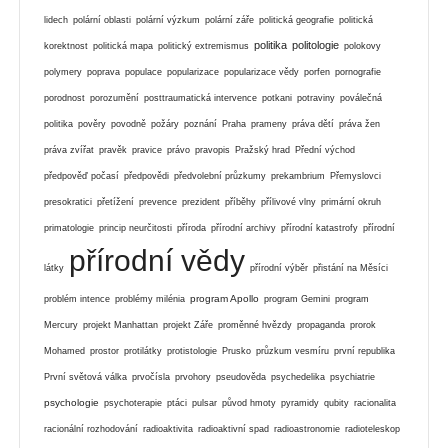
lidech
polární oblasti
polární výzkum
polární záře
politická geografie
politická
politika
politologie
korektnost
politická mapa
politický extremismus
polokovy
polymery
poprava
populace
popularizace
popularizace vědy
porfen
pornografie
porodnost
porozumění
posttraumatická intervence
potkani
potraviny
poválečná
politika
pověry
povodně
požáry
poznání
Praha
prameny
práva dětí
práva žen
práva zvířat
pravěk
pravice
právo
pravopis
Pražský hrad
Přední východ
předpověď počasí
předpovědi
předvolební průzkumy
prekambrium
Přemyslovci
presokratici
přetížení
prevence
prezident
příběhy
přílivové vlny
primární okruh
primatologie
princip neurčitosti
příroda
přírodní archivy
přírodní katastrofy
přírodní
přírodní vědy
látky
přírodní výběr
přistání na Měsíci
program Apollo
problém intence
problémy milénia
program Gemini
program
Mercury
projekt Manhattan
projekt Záře
proměnné hvězdy
propaganda
prorok
Mohamed
prostor
protilátky
protistologie
Prusko
průzkum vesmíru
první republika
První světová válka
prvočísla
prvohory
pseudověda
psychedelika
psychiatrie
psychologie
psychoterapie
ptáci
pulsar
původ hmoty
pyramidy
qubity
racionalita
racionální rozhodování
radioaktivita
radioaktivní spad
radioastronomie
radioteleskop