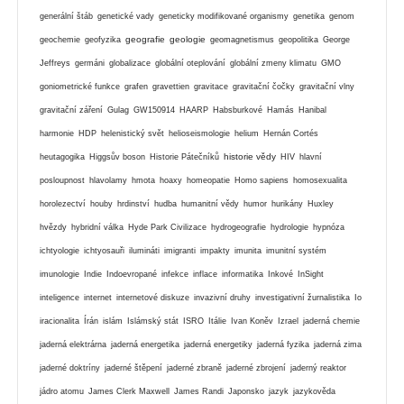
generální štáb
genetické vady
geneticky modifikované organismy
genetika
genom
geografie
geologie
geochemie
geofyzika
geomagnetismus
geopolitika
George
Jeffreys
germáni
globalizace
globální oteplování
globální zmeny klimatu
GMO
goniometrické funkce
grafen
gravettien
gravitace
gravitační čočky
gravitační vlny
gravitační záření
Gulag
GW150914
HAARP
Habsburkové
Hamás
Hanibal
harmonie
HDP
helenistický svět
helioseismologie
helium
Hernán Cortés
historie vědy
heutagogika
Higgsův boson
Historie Pátečníků
HIV
hlavní
posloupnost
hlavolamy
hmota
hoaxy
homeopatie
Homo sapiens
homosexualita
horolezectví
houby
hrdinství
hudba
humanitní vědy
humor
hurikány
Huxley
hvězdy
hybridní válka
Hyde Park Civilizace
hydrogeografie
hydrologie
hypnóza
ichtyologie
ichtyosauři
ilumináti
imigranti
impakty
imunita
imunitní systém
imunologie
Indie
Indoevropané
infekce
inflace
informatika
Inkové
InSight
inteligence
internet
internetové diskuze
invazivní druhy
investigativní žurnalistika
Io
iracionalita
Írán
islám
Islámský stát
ISRO
Itálie
Ivan Koněv
Izrael
jaderná chemie
jaderná elektrárna
jaderná energetika
jaderná energetiky
jaderná fyzika
jaderná zima
jaderné doktríny
jaderné štěpení
jaderné zbraně
jaderné zbrojení
jaderný reaktor
jádro atomu
James Clerk Maxwell
James Randi
Japonsko
jazyk
jazykověda