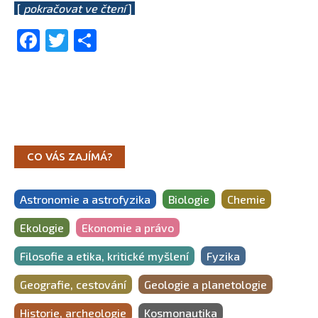
[
pokračovat ve čtení
]
Facebook
Twitter
Share
CO VÁS ZAJÍMÁ?
Astronomie a astrofyzika
Biologie
Chemie
Ekologie
Ekonomie a právo
Filosofie a etika, kritické myšlení
Fyzika
Geografie, cestování
Geologie a planetologie
Historie, archeologie
Kosmonautika