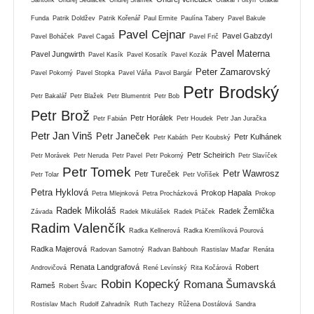
Funda
Patrik Doldžev
Patrik Kořenář
Paul Ermite
Paulína Tabery
Pavel Bakule
Pavel Cejnar
Pavel Gabzdyl
Pavel Boháček
Pavel Cagaš
Pavel Frič
Pavel Materna
Pavel Jungwirth
Pavel Kasík
Pavel Kosatík
Pavel Kozák
Peter Zamarovský
Pavel Pokorný
Pavel Stopka
Pavel Váňa
Pavol Bargár
Petr Brodský
Petr Bakalář
Petr Blažek
Petr Blumentrit
Petr Bob
Petr Brož
Petr Horálek
Petr Fabián
Petr Houdek
Petr Jan Juračka
Petr Jan Vinš
Petr Janeček
Petr Kulhánek
Petr Kabáth
Petr Koubský
Petr Scheirich
Petr Morávek
Petr Neruda
Petr Pavel
Petr Pokorný
Petr Slavíček
Petr Tomek
Petr Wawrosz
Petr Tureček
Petr Tolar
Petr Voříšek
Petra Hyklová
Prokop Hapala
Petra Mlejnková
Petra Procházková
Prokop
Radek Mikoláš
Radek Žemlička
Závada
Radek Mikulášek
Radek Ptáček
Radim Valenčík
Radka Kellnerová
Radka Kremlíková Pourová
Radka Majerová
Radovan Samotný
Radvan Bahbouh
Rastislav Maďar
Renáta
Renata Landgrafová
Robert
Androvičová
René Levínský
Rita Kočárová
Robin Kopecký
Romana Šumavská
Rameš
Robert Švarc
Rostislav Mach
Rudolf Zahradník
Ruth Tachezy
Růžena Dostálová
Sandra