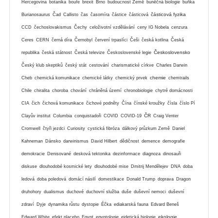
Hercegovina
botanika
bouře
brexit
Brno
budoucnost Země
buněčná biologie
buňka
částicová fyzika
Burianosaurus
Čad
Callisto
čas
časomíra
částice
částicová
CCD
čechoslovakismus
Čechy
celoživotní vzdělávání
ceny IG Nobela
cenzura
Ceres
CERN
černá díra
Černobyl
červení trpaslíci
Češi
česká kotlina
Česká
Československo
republika
česká státnost
Česká televize
Československé legie
Český klub skeptiků
český stát
cestování
charismatické církve
Charles Darwin
chemie
Cheb
chemická komunikace
chemické látky
chemický prvek
chemtrails
Chile
chiralita
choroba
chování
chráněná území
chronobiologie
chytré domácnosti
CIA
čich
čichová komunikace
čichové podněty
Čína
čínské kroužky
čísla
číslo Pí
ČR
Clayův institut
Columbia
conquistadoři
COVID
COVID-19
Craig Venter
Cromwell
čtyři jezdci
Curiosity
cystická fibróza
dálkový průzkum Země
Daniel
Kahneman
Dánsko
darwinismus
David Hilbert
dědičnost
demence
demografie
demokracie
Denisované
desková tektonika
dezinformace
diagnoza
dinosauři
diskuse
dlouhodobé kosmické lety
dlouhodobé mise
Dmitrij Mendělejev
DNA
doba
ledová
doba poledová
domácí násilí
domestikace
Donald Trump
doprava
Dragon
druhohory
dualismus
duchové
duchovní služba
duše
duševní nemoci
duševní
zdraví
Dyje
dynamika růstu
dystopie
Éčka
ediakarská fauna
Edvard Beneš
ekologie
Edward White
efekt placebo
Egypt
egyptologie
eidetická biologie