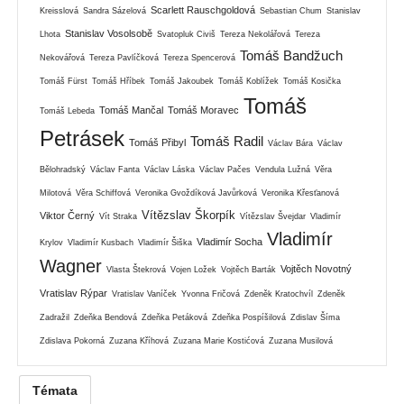
Scarlett Rauschgoldová
Kreisslová
Sandra Sázelová
Sebastian Chum
Stanislav
Stanislav Vosolsobě
Lhota
Svatopluk Civiš
Tereza Nekolářová
Tereza
Tomáš Bandžuch
Nekovářová
Tereza Pavlíčková
Tereza Spencerová
Tomáš Fürst
Tomáš Hříbek
Tomáš Jakoubek
Tomáš Koblížek
Tomáš Kosička
Tomáš
Tomáš Mančal
Tomáš Moravec
Tomáš Lebeda
Petrásek
Tomáš Radil
Tomáš Přibyl
Václav Bára
Václav
Bělohradský
Václav Fanta
Václav Láska
Václav Pačes
Vendula Lužná
Věra
Milotová
Věra Schiffová
Veronika Gvoždíková Javůrková
Veronika Křesťanová
Vítězslav Škorpík
Viktor Černý
Vít Straka
Vítězslav Švejdar
Vladimír
Vladimír
Vladimír Socha
Krylov
Vladimír Kusbach
Vladimír Šiška
Wagner
Vojtěch Novotný
Vlasta Štekrová
Vojen Ložek
Vojtěch Barták
Vratislav Rýpar
Vratislav Vaníček
Yvonna Fričová
Zdeněk Kratochvíl
Zdeněk
Zadražil
Zdeňka Bendová
Zdeňka Petáková
Zdeňka Pospíšilová
Zdislav Šíma
Zdislava Pokorná
Zuzana Kříhová
Zuzana Marie Kostićová
Zuzana Musilová
Témata