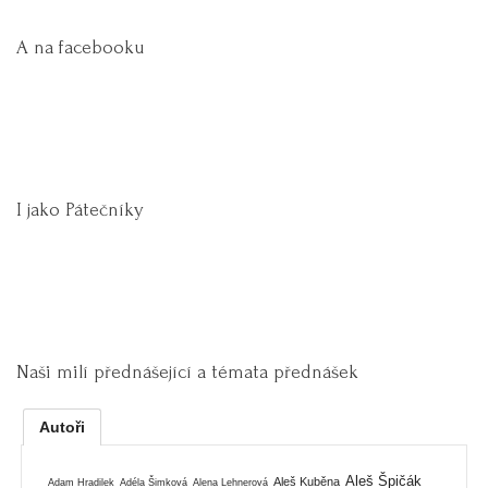
A na facebooku
I jako Pátečníky
Naši milí přednášející a témata přednášek
Autoři
Aleš Špičák
Aleš Kuběna
Adam Hradilek
Adéla Šimková
Alena Lehnerová