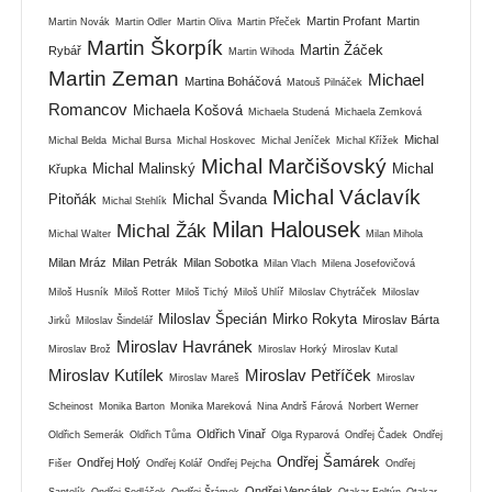
Martin Profant
Martin
Martin Novák
Martin Odler
Martin Oliva
Martin Přeček
Martin Škorpík
Martin Žáček
Rybář
Martin Wihoda
Martin Zeman
Michael
Martina Boháčová
Matouš Pilnáček
Romancov
Michaela Košová
Michaela Studená
Michaela Zemková
Michal
Michal Belda
Michal Bursa
Michal Hoskovec
Michal Jeníček
Michal Křížek
Michal Marčišovský
Michal Malinský
Michal
Křupka
Michal Václavík
Pitoňák
Michal Švanda
Michal Stehlík
Milan Halousek
Michal Žák
Michal Walter
Milan Mihola
Milan Mráz
Milan Petrák
Milan Sobotka
Milan Vlach
Milena Josefovičová
Miloš Husník
Miloš Rotter
Miloš Tichý
Miloš Uhlíř
Miloslav Chytráček
Miloslav
Miloslav Špecián
Mirko Rokyta
Miroslav Bárta
Jirků
Miloslav Šindelář
Miroslav Havránek
Miroslav Brož
Miroslav Horký
Miroslav Kutal
Miroslav Kutílek
Miroslav Petříček
Miroslav Mareš
Miroslav
Scheinost
Monika Barton
Monika Mareková
Nina Andrš Fárová
Norbert Werner
Oldřich Vinař
Oldřich Semerák
Oldřich Tůma
Olga Ryparová
Ondřej Čadek
Ondřej
Ondřej Šamárek
Ondřej Holý
Fišer
Ondřej Kolář
Ondřej Pejcha
Ondřej
Ondřej Vencálek
Santolík
Ondřej Sedláček
Ondřej Šrámek
Otakar Foltýn
Otakar