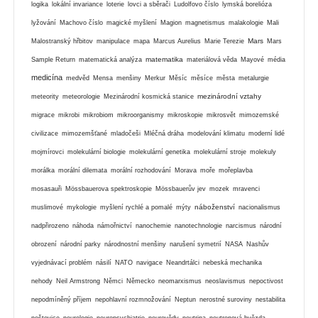
logika
lokální invariance
loterie
lovci a sběrači
Ludolfovo číslo
lymská borelióza
lyžování
Machovo číslo
magické myšlení
Magion
magnetismus
malakologie
Mali
Mars
Malostranský hřbitov
manipulace
mapa
Marcus Aurelius
Marie Terezie
Mars
matematika
Sample Return
matematická analýza
materiálová věda
Mayové
média
medicína
medvěd
Mensa
menšiny
Merkur
Měsíc
měsíce
města
metalurgie
mezinárodní vztahy
meteority
meteorologie
Mezinárodní kosmická stanice
migrace
mikrobi
mikrobiom
mikroorganismy
mikroskopie
mikrosvět
mimozemské
civilizace
mimozemšťané
mladočeši
Mléčná dráha
modelování klimatu
moderní lidé
mojmírovci
molekulární biologie
molekulární genetika
molekulární stroje
molekuly
morálka
morální dilemata
morální rozhodování
Morava
moře
mořeplavba
mosasauři
Mössbauerova spektroskopie
Mössbauerův jev
mozek
mravenci
náboženství
muslimové
mykologie
myšlení rychlé a pomalé
mýty
nacionalismus
nadpřirozeno
náhoda
námořnictví
nanochemie
nanotechnologie
narcismus
národní
obrození
národní parky
národnostní menšiny
narušení symetrií
NASA
Nashův
vyjednávací problém
násilí
NATO
navigace
Neandrtálci
nebeská mechanika
nehody
Neil Armstrong
Němci
Německo
neomarxismus
neoslavismus
nepoctivost
nepodmíněný příjem
nepohlavní rozmnožování
Neptun
nerostné suroviny
nestabilita
neštovice
neurologie
neuropsychiatrie
neurovědy
neutrina
neutronová hvězda