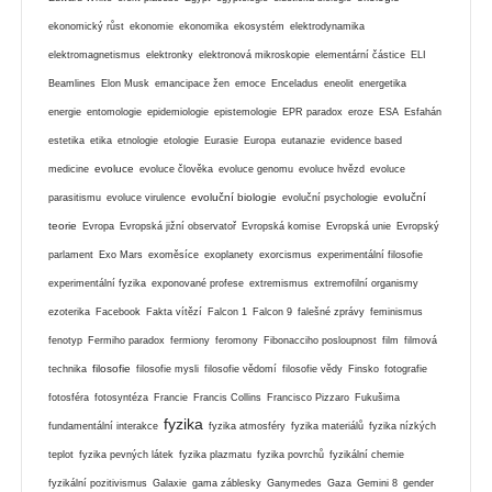
ekonomický růst
ekonomie
ekonomika
ekosystém
elektrodynamika
elektromagnetismus
elektronky
elektronová mikroskopie
elementární částice
ELI
Beamlines
Elon Musk
emancipace žen
emoce
Enceladus
eneolit
energetika
energie
entomologie
epidemiologie
epistemologie
EPR paradox
eroze
ESA
Esfahán
estetika
etika
etnologie
etologie
Eurasie
Europa
eutanazie
evidence based
evoluce
medicine
evoluce člověka
evoluce genomu
evoluce hvězd
evoluce
evoluční biologie
evoluční
parasitismu
evoluce virulence
evoluční psychologie
teorie
Evropa
Evropská jižní observatoř
Evropská komise
Evropská unie
Evropský
parlament
Exo Mars
exoměsíce
exoplanety
exorcismus
experimentální filosofie
experimentální fyzika
exponované profese
extremismus
extremofilní organismy
ezoterika
Facebook
Fakta vítězí
Falcon 1
Falcon 9
falešné zprávy
feminismus
fenotyp
Fermiho paradox
fermiony
feromony
Fibonacciho posloupnost
film
filmová
filosofie
technika
filosofie mysli
filosofie vědomí
filosofie vědy
Finsko
fotografie
fotosféra
fotosyntéza
Francie
Francis Collins
Francisco Pizzaro
Fukušima
fyzika
fundamentální interakce
fyzika atmosféry
fyzika materiálů
fyzika nízkých
teplot
fyzika pevných látek
fyzika plazmatu
fyzika povrchů
fyzikální chemie
fyzikální pozitivismus
Galaxie
gama záblesky
Ganymedes
Gaza
Gemini 8
gender