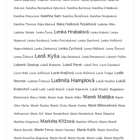
Holcová
Kateřina Bernardová Sýkorová
Kateřina Buchtová
Kateřina Chládková
Kateřina Sam
Kateřina Potyszová
Kateřina Šimáčková
Kateřina Smejkalová
Klára Hulíková Tesárková
Kateřina Thorová
Klára Bártová
Ladislav Miko
Lenka Hrabalová
Ladislav Skrbek
Lenka Černá
Lenka Králová
Lenka
Maierová
Lenka Nováková
Lenka Procházková
Lenka Slavíková
Lenka Vrtišková
Lenka Zychová
Nejezchlebová
Lenka Zdeborová
Leona Plášilová
Leona Šímová
Leoš Kyša
Leona Žůrková
Lilija Burianová
Linda Petraturová
Lubomír Peške
Lubomír Soukup
Luboš Perek
Luboš Brabenec
Luboš Pick
Lucie Davidová
Lucie Krejčová
Luděk
Lucie Hrdá
Lucie Juřičková
Lucie Ráčková
Lucie Tungul
Ludmila Hamplová
Nezmar
Lukáš
Ludmila Čírtková
Lukáš Houška
Kratochvíl
Lukáš Laibl
Lukáš Martoš
Lukáš Nádvorník
Lukáš Roubík
Magdalena
Marek Matějka
Bohutínská
Marco Stella
Marek Audy
Marek Hilšer
Marek
Marie Běhounková
Orko Vácha
Marek Skarka
Marek Vícha
Marek Vranka
Marie
Heřmanová
Marie Jírů
Marie Neudorflová
Marie Neudorfová
Marie Šabacká
Markéta Křížová
Markéta Gregorová
Markéta Vlčková
Martin Braniš
Martin Ferus
Martin Kašík
Martin Buchtík
Martin Gembec
Martin Konvička
Martin Konvička (lingvista)
Martin Kovář
Martin Kozák
Martin Lulák
Martin Mejstřík