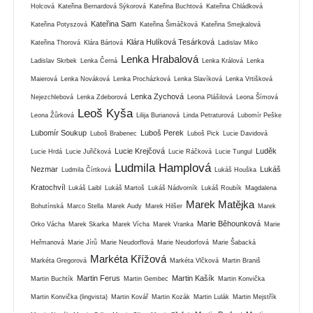
Holcová
Kateřina Bernardová Sýkorová
Kateřina Buchtová
Kateřina Chládková
Kateřina Sam
Kateřina Potyszová
Kateřina Šimáčková
Kateřina Smejkalová
Klára Hulíková Tesárková
Kateřina Thorová
Klára Bártová
Ladislav Miko
Lenka Hrabalová
Ladislav Skrbek
Lenka Černá
Lenka Králová
Lenka
Maierová
Lenka Nováková
Lenka Procházková
Lenka Slavíková
Lenka Vrtišková
Lenka Zychová
Nejezchlebová
Lenka Zdeborová
Leona Plášilová
Leona Šímová
Leoš Kyša
Leona Žůrková
Lilija Burianová
Linda Petraturová
Lubomír Peške
Lubomír Soukup
Luboš Perek
Luboš Brabenec
Luboš Pick
Lucie Davidová
Lucie Krejčová
Luděk
Lucie Hrdá
Lucie Juřičková
Lucie Ráčková
Lucie Tungul
Ludmila Hamplová
Nezmar
Lukáš
Ludmila Čírtková
Lukáš Houška
Kratochvíl
Lukáš Laibl
Lukáš Martoš
Lukáš Nádvorník
Lukáš Roubík
Magdalena
Marek Matějka
Bohutínská
Marco Stella
Marek Audy
Marek Hilšer
Marek
Marie Běhounková
Orko Vácha
Marek Skarka
Marek Vícha
Marek Vranka
Marie
Heřmanová
Marie Jírů
Marie Neudorflová
Marie Neudorfová
Marie Šabacká
Markéta Křížová
Markéta Gregorová
Markéta Vlčková
Martin Braniš
Martin Ferus
Martin Kašík
Martin Buchtík
Martin Gembec
Martin Konvička
Martin Konvička (lingvista)
Martin Kovář
Martin Kozák
Martin Lulák
Martin Mejstřík