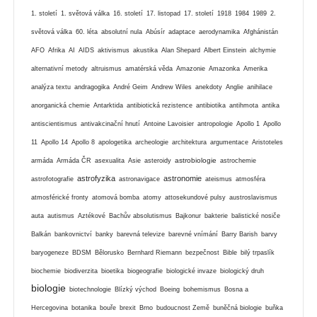
1. století
1. světová válka
16. století
17. listopad
17. století
1918
1984
1989
2.
světová válka
60. léta
absolutní nula
Abúsír
adaptace
aerodynamika
Afghánistán
AFO
Afrika
AI
AIDS
aktivismus
akustika
Alan Shepard
Albert Einstein
alchymie
alternativní metody
altruismus
amatérská věda
Amazonie
Amazonka
Amerika
analýza textu
andragogika
André Geim
Andrew Wiles
anekdoty
Anglie
anihilace
anorganická chemie
Antarktida
antibiotická rezistence
antibiotika
antihmota
antika
antiscientismus
antivakcinační hnutí
Antoine Lavoisier
antropologie
Apollo 1
Apollo
11
Apollo 14
Apollo 8
apologetika
archeologie
architektura
argumentace
Aristoteles
astrobiologie
armáda
Armáda ČR
asexualita
Asie
asteroidy
astrochemie
astrofyzika
astronomie
astrofotografie
astronavigace
ateismus
atmosféra
atmosférické fronty
atomová bomba
atomy
attosekundové pulsy
austroslavismus
auta
autismus
Aztékové
Bachův absolutismus
Bajkonur
bakterie
balistické nosiče
Balkán
bankovnictví
banky
barevná televize
barevné vnímání
Barry Barish
barvy
baryogeneze
BDSM
Bělorusko
Bernhard Riemann
bezpečnost
Bible
bilý trpaslík
biochemie
biodiverzita
bioetika
biogeografie
biologické invaze
biologický druh
biologie
biotechnologie
Blízký východ
Boeing
bohemismus
Bosna a
Hercegovina
botanika
bouře
brexit
Brno
budoucnost Země
buněčná biologie
buňka