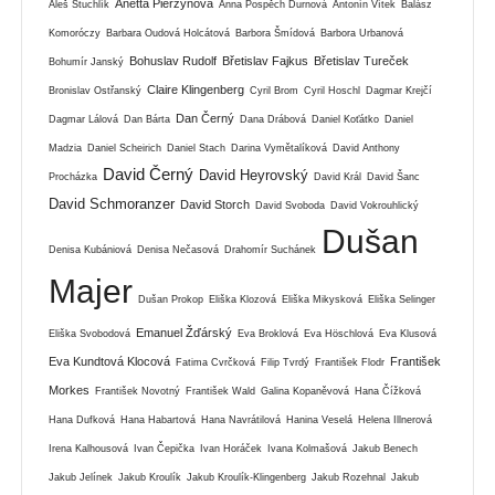
Anetta Pierzynová
Aleš Stuchlík
Anna Pospěch Durnová
Antonín Vítek
Balász
Komoróczy
Barbara Oudová Holcátová
Barbora Šmídová
Barbora Urbanová
Bohuslav Rudolf
Břetislav Fajkus
Břetislav Tureček
Bohumír Janský
Claire Klingenberg
Bronislav Ostřanský
Cyril Brom
Cyril Hoschl
Dagmar Krejčí
Dan Černý
Dagmar Lálová
Dan Bárta
Dana Drábová
Daniel Koťátko
Daniel
Madzia
Daniel Scheirich
Daniel Stach
Darina Vymětalíková
David Anthony
David Černý
David Heyrovský
Procházka
David Král
David Šanc
David Schmoranzer
David Storch
David Svoboda
David Vokrouhlický
Dušan
Denisa Kubániová
Denisa Nečasová
Drahomír Suchánek
Majer
Dušan Prokop
Eliška Klozová
Eliška Mikysková
Eliška Selinger
Emanuel Žďárský
Eliška Svobodová
Eva Broklová
Eva Höschlová
Eva Klusová
Eva Kundtová Klocová
František
Fatima Cvrčková
Filip Tvrdý
František Flodr
Morkes
František Novotný
František Wald
Galina Kopaněvová
Hana Čížková
Hana Dufková
Hana Habartová
Hana Navrátilová
Hanina Veselá
Helena Illnerová
Irena Kalhousová
Ivan Čepička
Ivan Horáček
Ivana Kolmašová
Jakub Benech
Jakub Jelínek
Jakub Kroulík
Jakub Kroulík-Klingenberg
Jakub Rozehnal
Jakub