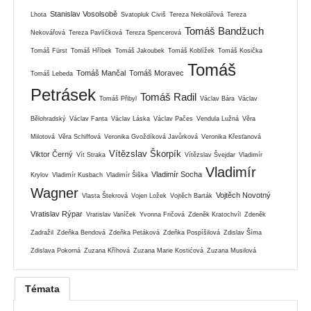
Stanislav Vosolsobě
Lhota
Svatopluk Civiš
Tereza Nekolářová
Tereza
Tomáš Bandžuch
Nekovářová
Tereza Pavlíčková
Tereza Spencerová
Tomáš Fürst
Tomáš Hříbek
Tomáš Jakoubek
Tomáš Koblížek
Tomáš Kosička
Tomáš
Tomáš Mančal
Tomáš Moravec
Tomáš Lebeda
Petrásek
Tomáš Radil
Tomáš Přibyl
Václav Bára
Václav
Bělohradský
Václav Fanta
Václav Láska
Václav Pačes
Vendula Lužná
Věra
Milotová
Věra Schiffová
Veronika Gvoždíková Javůrková
Veronika Křesťanová
Vítězslav Škorpík
Viktor Černý
Vít Straka
Vítězslav Švejdar
Vladimír
Vladimír
Vladimír Socha
Krylov
Vladimír Kusbach
Vladimír Šiška
Wagner
Vojtěch Novotný
Vlasta Štekrová
Vojen Ložek
Vojtěch Barták
Vratislav Rýpar
Vratislav Vaníček
Yvonna Fričová
Zdeněk Kratochvíl
Zdeněk
Zadražil
Zdeňka Bendová
Zdeňka Petáková
Zdeňka Pospíšilová
Zdislav Šíma
Zdislava Pokorná
Zuzana Kříhová
Zuzana Marie Kostićová
Zuzana Musilová
Témata