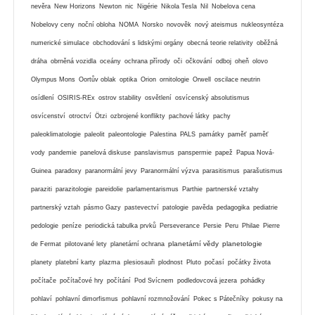
nevěra
New Horizons
Newton
nic
Nigérie
Nikola Tesla
Nil
Nobelova cena
Nobelovy ceny
noční obloha
NOMA
Norsko
novověk
nový ateismus
nukleosyntéza
numerické simulace
obchodování s lidskými orgány
obecná teorie relativity
oběžná
dráha
obrněná vozidla
oceány
ochrana přírody
oči
očkování
odboj
oheň
olovo
Olympus Mons
Oortův oblak
optika
Orion
ornitologie
Orwell
oscilace neutrin
osídlení
OSIRIS-REx
ostrov stability
osvětlení
osvícenský absolutismus
osvícenství
otroctví
Ötzi
ozbrojené konflikty
pachové látky
pachy
paleoklimatologie
paleolit
paleontologie
Palestina
PALS
památky
paměť
paměť
vody
pandemie
panelová diskuse
panslavismus
panspermie
papež
Papua Nová-
Guinea
paradoxy
paranormální jevy
Paranormální výzva
parasitismus
parašutismus
paraziti
parazitologie
pareidolie
parlamentarismus
Parthie
partnerské vztahy
partnerský vztah
pásmo Gazy
pastevectví
patologie
pavěda
pedagogika
pediatrie
pedologie
peníze
periodická tabulka prvků
Perseverance
Persie
Peru
Philae
Pierre
planetární vědy
planetologie
de Fermat
pilotované lety
planetární ochrana
planety
platební karty
plazma
plesiosauři
plodnost
Pluto
počasí
počátky života
počítače
počítačové hry
počítání
Pod Svícnem
podledovcová jezera
pohádky
pohlaví
pohlavní dimorfismus
pohlavní rozmnožování
Pokec s Pátečníky
pokusy na