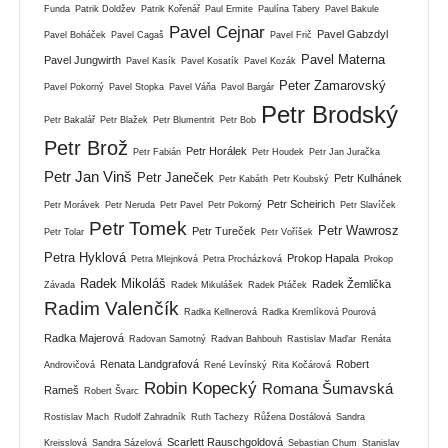
Funda
Patrik Doldžev
Patrik Kořenář
Paul Ermite
Paulína Tabery
Pavel Bakule
Pavel Cejnar
Pavel Gabzdyl
Pavel Boháček
Pavel Cagaš
Pavel Frič
Pavel Materna
Pavel Jungwirth
Pavel Kasík
Pavel Kosatík
Pavel Kozák
Peter Zamarovský
Pavel Pokorný
Pavel Stopka
Pavel Váňa
Pavol Bargár
Petr Brodský
Petr Bakalář
Petr Blažek
Petr Blumentrit
Petr Bob
Petr Brož
Petr Horálek
Petr Fabián
Petr Houdek
Petr Jan Juračka
Petr Jan Vinš
Petr Janeček
Petr Kulhánek
Petr Kabáth
Petr Koubský
Petr Scheirich
Petr Morávek
Petr Neruda
Petr Pavel
Petr Pokorný
Petr Slavíček
Petr Tomek
Petr Wawrosz
Petr Tureček
Petr Tolar
Petr Voříšek
Petra Hyklová
Prokop Hapala
Petra Mlejnková
Petra Procházková
Prokop
Radek Mikoláš
Radek Žemlička
Závada
Radek Mikulášek
Radek Ptáček
Radim Valenčík
Radka Kellnerová
Radka Kremlíková Pourová
Radka Majerová
Radovan Samotný
Radvan Bahbouh
Rastislav Maďar
Renáta
Renata Landgrafová
Robert
Androvičová
René Levínský
Rita Kočárová
Robin Kopecký
Romana Šumavská
Rameš
Robert Švarc
Rostislav Mach
Rudolf Zahradník
Ruth Tachezy
Růžena Dostálová
Sandra
Scarlett Rauschgoldová
Kreisslová
Sandra Sázelová
Sebastian Chum
Stanislav