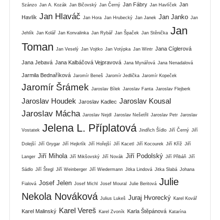
Jan Fábry
Jan
Szánzo
Jan A. Kozák
Jan Bičovský
Jan Černý
Jan Havlíček
Jan Hlaváč
Jan Janko
Havlík
Jan Hora
Jan Hrubecký
Jan Janek
Jan
Jan
Jehlík
Jan Kolář
Jan Konvalinka
Jan Rybář
Jan Špaček
Jan Stěnička
Toman
Jana Cíglerová
Jan Veselý
Jan Vojtko
Jan Votýpka
Jan Wintr
Jana Jebavá
Jana Kalbáčová Vejpravová
Jana Mynářová
Jana Nenadalová
Jarmila Bednaříková
Jaromír Beneš
Jaromír Jedlička
Jaromír Kopeček
Jaromír Šrámek
Jaroslav Bílek
Jaroslav Fanta
Jaroslav Flejberk
Jaroslav Houdek
Jaroslav Kousal
Jaroslav Kadlec
Jaroslav Mácha
Jaroslav Nejdl
Jaroslav Nešetřil
Jaroslav Petr
Jaroslav
Jelena L. Příplatová
Vostatek
Jindřich Šídlo
Jiří Černý
Jiří
Dolejší
Jiří Grygar
Jiří Hejkrlík
Jiří Hořejší
Jiří Kacetl
Jiří Kocourek
Jiří Kříž
Jiří
Jiří Mihola
Jiří Podolský
Langer
Jiří Mikšovský
Jiří Novák
Jiří Přibáň
Jiří
Sádlo
Jiří Štegl
Jiří Weinberger
Jiří Wiedermann
Jitka Lindová
Jitka Slabá
Johana
Julie
Josef Jelen
Fialová
Josef Michl
Josef Moural
Julie Beritová
Nekola Nováková
Juraj Hvorecký
Julius Lukeš
Karel Kovář
Karel Vereš
Karel Malinský
Karla Štěpánová
Karel Zvoník
Katarína