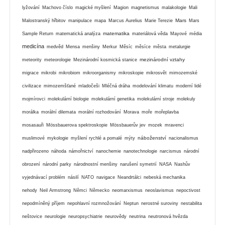
lyžování
Machovo číslo
magické myšlení
Magion
magnetismus
malakologie
Mali
Mars
Malostranský hřbitov
manipulace
mapa
Marcus Aurelius
Marie Terezie
Mars
matematika
Sample Return
matematická analýza
materiálová věda
Mayové
média
medicína
medvěd
Mensa
menšiny
Merkur
Měsíc
měsíce
města
metalurgie
mezinárodní vztahy
meteority
meteorologie
Mezinárodní kosmická stanice
migrace
mikrobi
mikrobiom
mikroorganismy
mikroskopie
mikrosvět
mimozemské
civilizace
mimozemšťané
mladočeši
Mléčná dráha
modelování klimatu
moderní lidé
mojmírovci
molekulární biologie
molekulární genetika
molekulární stroje
molekuly
morálka
morální dilemata
morální rozhodování
Morava
moře
mořeplavba
mosasauři
Mössbauerova spektroskopie
Mössbauerův jev
mozek
mravenci
náboženství
muslimové
mykologie
myšlení rychlé a pomalé
mýty
nacionalismus
nadpřirozeno
náhoda
námořnictví
nanochemie
nanotechnologie
narcismus
národní
obrození
národní parky
národnostní menšiny
narušení symetrií
NASA
Nashův
vyjednávací problém
násilí
NATO
navigace
Neandrtálci
nebeská mechanika
nehody
Neil Armstrong
Němci
Německo
neomarxismus
neoslavismus
nepoctivost
nepodmíněný příjem
nepohlavní rozmnožování
Neptun
nerostné suroviny
nestabilita
neštovice
neurologie
neuropsychiatrie
neurovědy
neutrina
neutronová hvězda