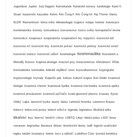
Jugoslávie
Jupiter
Jurij Gagarin
Kamiokande
Kanárské ostrovy
kardiologie
Karel II.
Stuart
katastrofa
kauzalita
Kelvin
Kim Čong-Il
Kim Čong-Un
Kip Thorne
klamy
klimatologie
KLDR
Klementinum
klima měst
kognice
kolaps
kolonie
kolonizace
konspirační teorie
kombinatorika
komety
komunikace
komunismus
konce světa
konstrukce
kooperace
kooperativita
kooperativní hry
kopytníci
kosmická loď
kosmická síť
kosmické lety
kosmické počasí
kosmické pohony
kosmické smetí
kosmonautika
kosmologie
kosmické stanice
kosmické záření
Kosntantin a
Metoděj
Kosovo
krajinná ekologie
krasové jevy
kreacionismus
křesťanství
Křída
kritické myšlení
kriminalistika
kriminalita
krize
kryovulkanismus
kryptografie
kryptozoologie
krystaly
Kuiperův pás
kultura
kulturní krajina
Kurt Gödel
kvantová
kvantová fyzika
biologie
kvantová chemie
kvantová mechanika
kvantová optika
kvantová provázanost
kvantové počítače
kvark-gluonové plazma
kvasary
Kyros
Veliký
Lajka
laserová fyzika
lasery
láska
Latinská Amerika
Lawrence Krauss
ledovce
ledovcová jezera
ledové měsíce
legenda
legislativa
lékařská etika
lékařství
lesy
letectví
letniční církve
LGBTQ
Libye
lidská práva
LIGO
limes
romanum
lingvistika
literatura
lithium
litosferické desky
lodě
logické uvažování
logika
lokální invariance
loterie
lovci a sběrači
Ludolfovo číslo
lymská borelióza