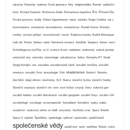
religionistika
rakovina
Rastislav
reaktory čtvrté generace
řeky
Remek
replikační
krize
Richard Dawkins
Richterova škála
Riemannova hypotéza
Řím
Římská říše
římské provincie
rituály
Robert Oppenheimer
roboti
robotika
Roger Chaffee
rok v
kosmonautice
romantický nacionalismus
romantismus
Ronald Drever
Rosetta
rostliny
rovnost pohlaví
rozmnožování
rozum
Rubikova kostka
Rudolf Mössbauer
rudý obr
Rusko
Sahara
sahel
Sametová revoluce
Sandžak
Sarajevo
Saturn
savci
Schrödingerova kočička
sci-fi
science fiction
sebeklam
sedimenty
sedmá perioda
seismické vlny
seismika
seismologie
sekularismus
šelmy
Semjorka R7
Senát
Sergej Koroljov
sex
sexualita
sexualizované násilí
sexuální menšiny
sexuální
skepticismus
sexuologie
orientace
sexuální život
šíité
školství
Skotsko
šlechtění
slepý démon
sloučeniny
SLS
Slunce
sluneční fyzika
sluneční hodiny
Sluneční soustava
sluneční vítr
smrt
smrt hvězd
smysly
šneci
sobecký gen
sociální bublina
sociální demokracie
sociální geografie
sociální hmyz
sociální sítě
sociobiologie
sociologie
sociomapování
Somaliland
Somálsko
sopka
sopky
soudnictví
soukromý sektor ve vědě
souvislost
Sovětský svaz
Space Shuttle
Space X
spánek
Španělsko
speleologie
spiknutí
spintronika
společenské
společenské vědy
společnost
sport
spotřeba
Srbsko
srdce