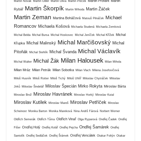
Martin Profant
Martin
Martin Novák
Martin Odler
Martin Oliva
Martin Přeček
Martin Škorpík
Martin Žáček
Rybář
Martin Wihoda
Martin Zeman
Michael
Martina Boháčová
Matouš Pilnáček
Romancov
Michaela Košová
Michaela Studená
Michaela Zemková
Michal
Michal Belda
Michal Bursa
Michal Hoskovec
Michal Jeníček
Michal Křížek
Michal Marčišovský
Michal Malinský
Michal
Křupka
Michal Václavík
Pitoňák
Michal Švanda
Michal Stehlík
Milan Halousek
Michal Žák
Michal Walter
Milan Mihola
Milan Mráz
Milan Petrák
Milan Sobotka
Milan Vlach
Milena Josefovičová
Miloš Husník
Miloš Rotter
Miloš Tichý
Miloš Uhlíř
Miloslav Chytráček
Miloslav
Miloslav Špecián
Mirko Rokyta
Miroslav Bárta
Jirků
Miloslav Šindelář
Miroslav Havránek
Miroslav Brož
Miroslav Horký
Miroslav Kutal
Miroslav Kutílek
Miroslav Petříček
Miroslav Mareš
Miroslav
Scheinost
Monika Barton
Monika Mareková
Nina Andrš Fárová
Norbert Werner
Oldřich Vinař
Oldřich Semerák
Oldřich Tůma
Olga Ryparová
Ondřej Čadek
Ondřej
Ondřej Šamárek
Ondřej Holý
Fišer
Ondřej Kolář
Ondřej Pejcha
Ondřej
Ondřej Vencálek
Santolík
Ondřej Sedláček
Ondřej Šrámek
Otakar Foltýn
Otakar