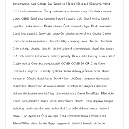
částicová fyzika
Burianosaurus
Čad
Callisto
čas
časomíra
částice
částicová
CCD
čechoslovakismus
Čechy
celoživotní vzdělávání
ceny IG Nobela
cenzura
Ceres
CERN
černá díra
Černobyl
červení trpaslíci
Češi
česká kotlina
Česká
Československo
republika
česká státnost
Česká televize
Československé legie
Český klub skeptiků
český stát
cestování
charismatické církve
Charles Darwin
chemie
Cheb
chemická komunikace
chemické látky
chemický prvek
chemtrails
Chile
chiralita
choroba
chování
chráněná území
chronobiologie
chytré domácnosti
CIA
čich
čichová komunikace
čichové podněty
Čína
čínské kroužky
čísla
číslo Pí
ČR
Clayův institut
Columbia
conquistadoři
COVID
COVID-19
Craig Venter
Cromwell
čtyři jezdci
Curiosity
cystická fibróza
dálkový průzkum Země
Daniel
Kahneman
Dánsko
darwinismus
David Hilbert
dědičnost
demence
demografie
demokracie
Denisované
desková tektonika
dezinformace
diagnoza
dinosauři
diskuse
dlouhodobé kosmické lety
dlouhodobé mise
Dmitrij Mendělejev
DNA
doba
ledová
doba poledová
domácí násilí
domestikace
Donald Trump
doprava
Dragon
druhohory
dualismus
duchové
duchovní služba
duše
duševní nemoci
duševní
zdraví
Dyje
dynamika růstu
dystopie
Éčka
ediakarská fauna
Edvard Beneš
ekologie
Edward White
efekt placebo
Egypt
egyptologie
eidetická biologie