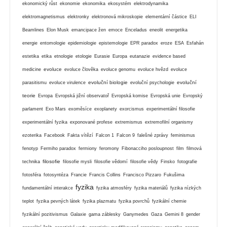
ekonomický růst
ekonomie
ekonomika
ekosystém
elektrodynamika
elektromagnetismus
elektronky
elektronová mikroskopie
elementární částice
ELI
Beamlines
Elon Musk
emancipace žen
emoce
Enceladus
eneolit
energetika
energie
entomologie
epidemiologie
epistemologie
EPR paradox
eroze
ESA
Esfahán
estetika
etika
etnologie
etologie
Eurasie
Europa
eutanazie
evidence based
evoluce
medicine
evoluce člověka
evoluce genomu
evoluce hvězd
evoluce
evoluční biologie
evoluční
parasitismu
evoluce virulence
evoluční psychologie
teorie
Evropa
Evropská jižní observatoř
Evropská komise
Evropská unie
Evropský
parlament
Exo Mars
exoměsíce
exoplanety
exorcismus
experimentální filosofie
experimentální fyzika
exponované profese
extremismus
extremofilní organismy
ezoterika
Facebook
Fakta vítězí
Falcon 1
Falcon 9
falešné zprávy
feminismus
fenotyp
Fermiho paradox
fermiony
feromony
Fibonacciho posloupnost
film
filmová
filosofie
technika
filosofie mysli
filosofie vědomí
filosofie vědy
Finsko
fotografie
fotosféra
fotosyntéza
Francie
Francis Collins
Francisco Pizzaro
Fukušima
fyzika
fundamentální interakce
fyzika atmosféry
fyzika materiálů
fyzika nízkých
teplot
fyzika pevných látek
fyzika plazmatu
fyzika povrchů
fyzikální chemie
fyzikální pozitivismus
Galaxie
gama záblesky
Ganymedes
Gaza
Gemini 8
gender