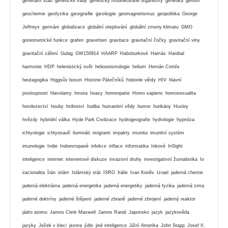
generální štáb
genetické vady
geneticky modifikované organismy
genetika
genom
geografie
geologie
geochemie
geofyzika
geomagnetismus
geopolitika
George
Jeffreys
germáni
globalizace
globální oteplování
globální zmeny klimatu
GMO
goniometrické funkce
grafen
gravettien
gravitace
gravitační čočky
gravitační vlny
gravitační záření
Gulag
GW150914
HAARP
Habsburkové
Hamás
Hanibal
harmonie
HDP
helenistický svět
helioseismologie
helium
Hernán Cortés
historie vědy
heutagogika
Higgsův boson
Historie Pátečníků
HIV
hlavní
posloupnost
hlavolamy
hmota
hoaxy
homeopatie
Homo sapiens
homosexualita
horolezectví
houby
hrdinství
hudba
humanitní vědy
humor
hurikány
Huxley
hvězdy
hybridní válka
Hyde Park Civilizace
hydrogeografie
hydrologie
hypnóza
ichtyologie
ichtyosauři
ilumináti
imigranti
impakty
imunita
imunitní systém
imunologie
Indie
Indoevropané
infekce
inflace
informatika
Inkové
InSight
inteligence
internet
internetové diskuze
invazivní druhy
investigativní žurnalistika
Io
iracionalita
Írán
islám
Islámský stát
ISRO
Itálie
Ivan Koněv
Izrael
jaderná chemie
jaderná elektrárna
jaderná energetika
jaderná energetiky
jaderná fyzika
jaderná zima
jaderné doktríny
jaderné štěpení
jaderné zbraně
jaderné zbrojení
jaderný reaktor
jádro atomu
James Clerk Maxwell
James Randi
Japonsko
jazyk
jazykověda
jazyky
Ježek v kleci
jezera
jídlo
jiné inteligence
Jižní Amerika
John Stapp
Josef II.