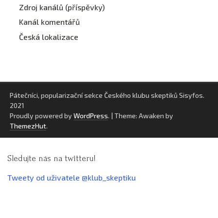
Zdroj kanálů (příspěvky)
Kanál komentářů
Česká lokalizace
Pátečníci, popularizační sekce Českého klubu skeptiků Sisyfos.
2021
Proudly powered by
WordPress
.
|
Theme: Awaken by
ThemezHut
.
Sledujte nás na twitteru!
Tweety od uživatele @klub_skeptiku