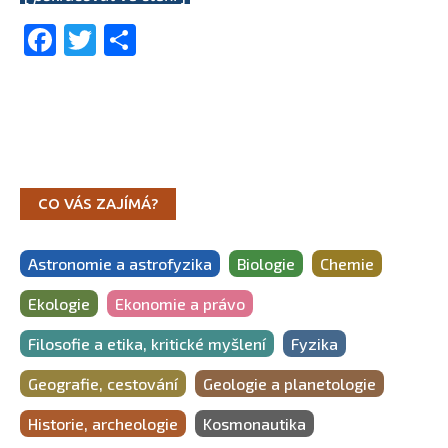
Facebook
Twitter
Share
CO VÁS ZAJÍMÁ?
Astronomie a astrofyzika
Biologie
Chemie
Ekologie
Ekonomie a právo
Filosofie a etika, kritické myšlení
Fyzika
Geografie, cestování
Geologie a planetologie
Historie, archeologie
Kosmonautika