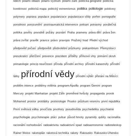
lidech
polární oblasti
polární výzkum
polární záře
politická geografie
politická
politika
politologie
korektnost
politická mapa
politický extremismus
polokovy
polymery
poprava
populace
popularizace
popularizace vědy
porfen
pornografie
porodnost
porozumění
posttraumatická intervence
potkani
potraviny
poválečná
politika
pověry
povodně
požáry
poznání
Praha
prameny
práva dětí
práva žen
práva zvířat
pravěk
pravice
právo
pravopis
Pražský hrad
Přední východ
předpověď počasí
předpovědi
předvolební průzkumy
prekambrium
Přemyslovci
presokratici
přetížení
prevence
prezident
příběhy
přílivové vlny
primární okruh
primatologie
princip neurčitosti
příroda
přírodní archivy
přírodní katastrofy
přírodní
přírodní vědy
látky
přírodní výběr
přistání na Měsíci
program Apollo
problém intence
problémy milénia
program Gemini
program
Mercury
projekt Manhattan
projekt Záře
proměnné hvězdy
propaganda
prorok
Mohamed
prostor
protilátky
protistologie
Prusko
průzkum vesmíru
první republika
První světová válka
prvočísla
prvohory
pseudověda
psychedelika
psychiatrie
psychologie
psychoterapie
ptáci
pulsar
původ hmoty
pyramidy
qubity
racionalita
racionální rozhodování
radioaktivita
radioaktivní spad
radioastronomie
radioteleskop
Rainer Weiss
raketoplán
raketová technika
rakety
Rakousko
Rakousko-Uhersko