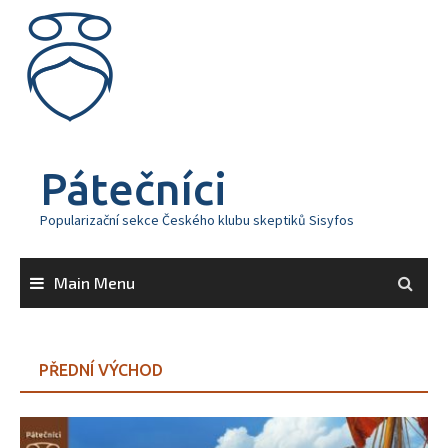
Skip
to
content
Pátečníci
Popularizační sekce Českého klubu skeptiků Sisyfos
Main Menu
PŘEDNÍ VÝCHOD