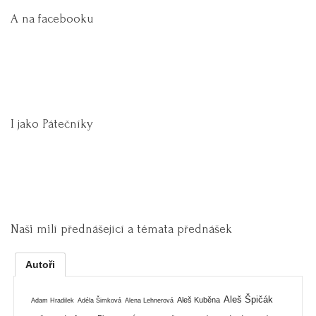
A na facebooku
I jako Pátečníky
Naši milí přednášející a témata přednášek
Autoři
Aleš Špičák
Aleš Kuběna
Adam Hradilek
Adéla Šimková
Alena Lehnerová