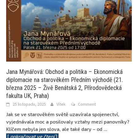
Jana Mynářová: Obchod a politika – Ekonomická
diplomacie na starověkém Předním východě (21.
března 2025 – Živě Benátská 2, Přírodovědecká
fakulta UK, Praha)
25 listopadu, 2025
Vítek
Comment
Jak se ve starověkém světě uzavírala spojenectví,
vyjednávala moc a posilovaly vztahy mezi panovníky?
Klíčem nebyla jen slova, ale také dary – od
...
[
pokračovat ve čtení
]