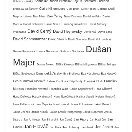
Bohuslav Rudolf
Břetislav Fajkus
Břetislav Tureček
Bohumír Janský
Claire Klingenberg
Bronislav Ostřanský
Cyril Brom
Cyril Hoschl
Dagmar Krejčí
Dan Černý
Dagmar Lálová
Dan Bárta
Dana Drábová
Daniel Koťátko
Daniel
Madzia
Daniel Scheirich
Daniel Stach
Darina Vymětalíková
David Anthony
David Černý
David Heyrovský
Procházka
David Král
David Šanc
David Schmoranzer
David Storch
David Svoboda
David Vokrouhlický
Dušan
Denisa Kubániová
Denisa Nečasová
Drahomír Suchánek
Majer
Dušan Prokop
Eliška Klozová
Eliška Mikysková
Eliška Selinger
Emanuel Žďárský
Eliška Svobodová
Eva Broklová
Eva Höschlová
Eva Klusová
Eva Kundtová Klocová
František
Fatima Cvrčková
Filip Tvrdý
František Flodr
Morkes
František Novotný
František Wald
Galina Kopaněvová
Hana Čížková
Hana Dufková
Hana Habartová
Hana Navrátilová
Hanina Veselá
Helena Illnerová
Irena Kalhousová
Ivan Čepička
Ivan Horáček
Ivana Kolmašová
Jakub Benech
Jakub Jelínek
Jakub Kroulík
Jakub Kroulík-Klingenberg
Jakub Rozehnal
Jakub
Jan Fábry
Jan
Szánzo
Jan A. Kozák
Jan Bičovský
Jan Černý
Jan Havlíček
Jan Hlaváč
Jan Janko
Havlík
Jan Hora
Jan Hrubecký
Jan Janek
Jan