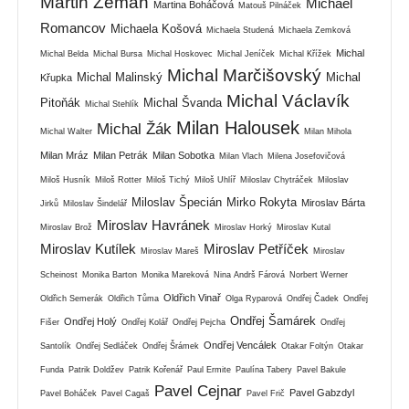
Martin Zeman
Michael
Martina Boháčová
Matouš Pilnáček
Romancov
Michaela Košová
Michaela Studená
Michaela Zemková
Michal
Michal Belda
Michal Bursa
Michal Hoskovec
Michal Jeníček
Michal Křížek
Michal Marčišovský
Michal Malinský
Michal
Křupka
Michal Václavík
Pitoňák
Michal Švanda
Michal Stehlík
Milan Halousek
Michal Žák
Michal Walter
Milan Mihola
Milan Mráz
Milan Petrák
Milan Sobotka
Milan Vlach
Milena Josefovičová
Miloš Husník
Miloš Rotter
Miloš Tichý
Miloš Uhlíř
Miloslav Chytráček
Miloslav
Miloslav Špecián
Mirko Rokyta
Miroslav Bárta
Jirků
Miloslav Šindelář
Miroslav Havránek
Miroslav Brož
Miroslav Horký
Miroslav Kutal
Miroslav Kutílek
Miroslav Petříček
Miroslav Mareš
Miroslav
Scheinost
Monika Barton
Monika Mareková
Nina Andrš Fárová
Norbert Werner
Oldřich Vinař
Oldřich Semerák
Oldřich Tůma
Olga Ryparová
Ondřej Čadek
Ondřej
Ondřej Šamárek
Ondřej Holý
Fišer
Ondřej Kolář
Ondřej Pejcha
Ondřej
Ondřej Vencálek
Santolík
Ondřej Sedláček
Ondřej Šrámek
Otakar Foltýn
Otakar
Funda
Patrik Doldžev
Patrik Kořenář
Paul Ermite
Paulína Tabery
Pavel Bakule
Pavel Cejnar
Pavel Gabzdyl
Pavel Boháček
Pavel Cagaš
Pavel Frič