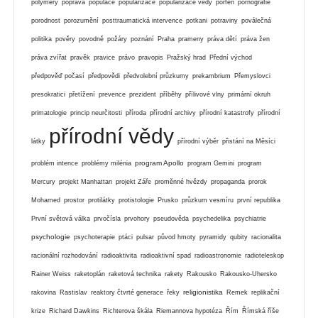
polymery
poprava
populace
popularizace
popularizace vědy
porfen
pornografie
porodnost
porozumění
posttraumatická intervence
potkani
potraviny
poválečná
politika
pověry
povodně
požáry
poznání
Praha
prameny
práva dětí
práva žen
práva zvířat
pravěk
pravice
právo
pravopis
Pražský hrad
Přední východ
předpověď počasí
předpovědi
předvolební průzkumy
prekambrium
Přemyslovci
presokratici
přetížení
prevence
prezident
příběhy
přílivové vlny
primární okruh
primatologie
princip neurčitosti
příroda
přírodní archivy
přírodní katastrofy
přírodní
přírodní vědy
látky
přírodní výběr
přistání na Měsíci
program Apollo
problém intence
problémy milénia
program Gemini
program
Mercury
projekt Manhattan
projekt Záře
proměnné hvězdy
propaganda
prorok
Mohamed
prostor
protilátky
protistologie
Prusko
průzkum vesmíru
první republika
První světová válka
prvočísla
prvohory
pseudověda
psychedelika
psychiatrie
psychologie
psychoterapie
ptáci
pulsar
původ hmoty
pyramidy
qubity
racionalita
racionální rozhodování
radioaktivita
radioaktivní spad
radioastronomie
radioteleskop
Rainer Weiss
raketoplán
raketová technika
rakety
Rakousko
Rakousko-Uhersko
religionistika
rakovina
Rastislav
reaktory čtvrté generace
řeky
Remek
replikační
krize
Richard Dawkins
Richterova škála
Riemannova hypotéza
Řím
Římská říše