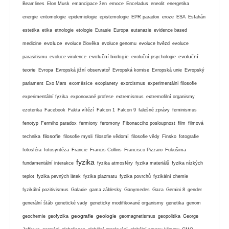
Beamlines
Elon Musk
emancipace žen
emoce
Enceladus
eneolit
energetika
energie
entomologie
epidemiologie
epistemologie
EPR paradox
eroze
ESA
Esfahán
estetika
etika
etnologie
etologie
Eurasie
Europa
eutanazie
evidence based
evoluce
medicine
evoluce člověka
evoluce genomu
evoluce hvězd
evoluce
evoluční biologie
evoluční
parasitismu
evoluce virulence
evoluční psychologie
teorie
Evropa
Evropská jižní observatoř
Evropská komise
Evropská unie
Evropský
parlament
Exo Mars
exoměsíce
exoplanety
exorcismus
experimentální filosofie
experimentální fyzika
exponované profese
extremismus
extremofilní organismy
ezoterika
Facebook
Fakta vítězí
Falcon 1
Falcon 9
falešné zprávy
feminismus
fenotyp
Fermiho paradox
fermiony
feromony
Fibonacciho posloupnost
film
filmová
filosofie
technika
filosofie mysli
filosofie vědomí
filosofie vědy
Finsko
fotografie
fotosféra
fotosyntéza
Francie
Francis Collins
Francisco Pizzaro
Fukušima
fyzika
fundamentální interakce
fyzika atmosféry
fyzika materiálů
fyzika nízkých
teplot
fyzika pevných látek
fyzika plazmatu
fyzika povrchů
fyzikální chemie
fyzikální pozitivismus
Galaxie
gama záblesky
Ganymedes
Gaza
Gemini 8
gender
generální štáb
genetické vady
geneticky modifikované organismy
genetika
genom
geografie
geologie
geochemie
geofyzika
geomagnetismus
geopolitika
George