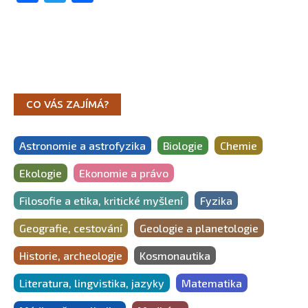
CO VÁS ZAJÍMÁ?
Astronomie a astrofyzika
Biologie
Chemie
Ekologie
Ekonomie a právo
Filosofie a etika, kritické myšlení
Fyzika
Geografie, cestování
Geologie a planetologie
Historie, archeologie
Kosmonautika
Literatura, lingvistika, jazyky
Matematika