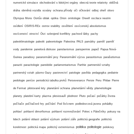
numerické simulace
obchodování s lidskými orgány
obecná teorie relativity
oběžná
dráha
obrněná vozidla
oceány
ochrana přírody
oči
očkování
odboj
oheň
olovo
Olympus Mons
Oortův oblak
optika
Orion
ornitologie
Orwell
oscilace neutrin
osídlení
OSIRIS-REx
ostrov stability
osvětlení
osvícenský absolutismus
osvícenství
otroctví
Ötzi
ozbrojené konflikty
pachové látky
pachy
paleoklimatologie
paleolit
paleontologie
Palestina
PALS
památky
paměť
paměť
vody
pandemie
panelová diskuse
panslavismus
panspermie
papež
Papua Nová-
Guinea
paradoxy
paranormální jevy
Paranormální výzva
parasitismus
parašutismus
paraziti
parazitologie
pareidolie
parlamentarismus
Parthie
partnerské vztahy
partnerský vztah
pásmo Gazy
pastevectví
patologie
pavěda
pedagogika
pediatrie
pedologie
peníze
periodická tabulka prvků
Perseverance
Persie
Peru
Philae
Pierre
planetární vědy
planetologie
de Fermat
pilotované lety
planetární ochrana
planety
platební karty
plazma
plesiosauři
plodnost
Pluto
počasí
počátky života
počítače
počítačové hry
počítání
Pod Svícnem
podledovcová jezera
pohádky
pohlaví
pohlavní dimorfismus
pohlavní rozmnožování
Pokec s Pátečníky
pokusy na
lidech
polární oblasti
polární výzkum
polární záře
politická geografie
politická
politika
politologie
korektnost
politická mapa
politický extremismus
polokovy