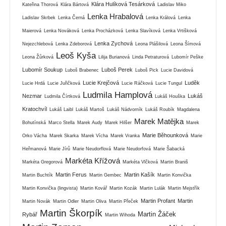
Klára Hulíková Tesárková
Kateřina Thorová
Klára Bártová
Ladislav Miko
Lenka Hrabalová
Ladislav Skrbek
Lenka Černá
Lenka Králová
Lenka
Maierová
Lenka Nováková
Lenka Procházková
Lenka Slavíková
Lenka Vrtišková
Lenka Zychová
Nejezchlebová
Lenka Zdeborová
Leona Plášilová
Leona Šímová
Leoš Kyša
Leona Žůrková
Lilija Burianová
Linda Petraturová
Lubomír Peške
Lubomír Soukup
Luboš Perek
Luboš Brabenec
Luboš Pick
Lucie Davidová
Lucie Krejčová
Luděk
Lucie Hrdá
Lucie Juřičková
Lucie Ráčková
Lucie Tungul
Ludmila Hamplová
Nezmar
Lukáš
Ludmila Čírtková
Lukáš Houška
Kratochvíl
Lukáš Laibl
Lukáš Martoš
Lukáš Nádvorník
Lukáš Roubík
Magdalena
Marek Matějka
Bohutínská
Marco Stella
Marek Audy
Marek Hilšer
Marek
Marie Běhounková
Orko Vácha
Marek Skarka
Marek Vícha
Marek Vranka
Marie
Heřmanová
Marie Jírů
Marie Neudorflová
Marie Neudorfová
Marie Šabacká
Markéta Křížová
Markéta Gregorová
Markéta Vlčková
Martin Braniš
Martin Ferus
Martin Kašík
Martin Buchtík
Martin Gembec
Martin Konvička
Martin Konvička (lingvista)
Martin Kovář
Martin Kozák
Martin Lulák
Martin Mejstřík
Martin Profant
Martin
Martin Novák
Martin Odler
Martin Oliva
Martin Přeček
Martin Škorpík
Martin Žáček
Rybář
Martin Wihoda