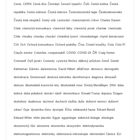
Ceres
CERN
černá díra
Černobyl
červení trpaslíci
Češi
česká kotlina
Česká
Československo
republika
česká státnost
Česká televize
Československé legie
Český klub skeptiků
český stát
cestování
charismatické církve
Charles Darwin
chemie
Cheb
chemická komunikace
chemické látky
chemický prvek
chemtrails
Chile
chiralita
choroba
chování
chráněná území
chronobiologie
chytré domácnosti
CIA
čich
čichová komunikace
čichové podněty
Čína
čínské kroužky
čísla
číslo Pí
ČR
Clayův institut
Columbia
conquistadoři
COVID
COVID-19
Craig Venter
Cromwell
čtyři jezdci
Curiosity
cystická fibróza
dálkový průzkum Země
Daniel
Kahneman
Dánsko
darwinismus
David Hilbert
dědičnost
demence
demografie
demokracie
Denisované
desková tektonika
dezinformace
diagnoza
dinosauři
diskuse
dlouhodobé kosmické lety
dlouhodobé mise
Dmitrij Mendělejev
DNA
doba
ledová
doba poledová
domácí násilí
domestikace
Donald Trump
doprava
Dragon
druhohory
dualismus
duchové
duchovní služba
duše
duševní nemoci
duševní
zdraví
Dyje
dynamika růstu
dystopie
Éčka
ediakarská fauna
Edvard Beneš
ekologie
Edward White
efekt placebo
Egypt
egyptologie
eidetická biologie
ekonomický růst
ekonomie
ekonomika
ekosystém
elektrodynamika
elektromagnetismus
elektronky
elektronová mikroskopie
elementární částice
ELI