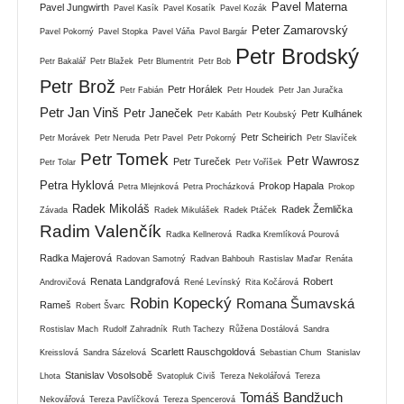
Pavel Materna
Pavel Jungwirth
Pavel Kasík
Pavel Kosatík
Pavel Kozák
Peter Zamarovský
Pavel Pokorný
Pavel Stopka
Pavel Váňa
Pavol Bargár
Petr Brodský
Petr Bakalář
Petr Blažek
Petr Blumentrit
Petr Bob
Petr Brož
Petr Horálek
Petr Fabián
Petr Houdek
Petr Jan Juračka
Petr Jan Vinš
Petr Janeček
Petr Kulhánek
Petr Kabáth
Petr Koubský
Petr Scheirich
Petr Morávek
Petr Neruda
Petr Pavel
Petr Pokorný
Petr Slavíček
Petr Tomek
Petr Wawrosz
Petr Tureček
Petr Tolar
Petr Voříšek
Petra Hyklová
Prokop Hapala
Petra Mlejnková
Petra Procházková
Prokop
Radek Mikoláš
Radek Žemlička
Závada
Radek Mikulášek
Radek Ptáček
Radim Valenčík
Radka Kellnerová
Radka Kremlíková Pourová
Radka Majerová
Radovan Samotný
Radvan Bahbouh
Rastislav Maďar
Renáta
Renata Landgrafová
Robert
Androvičová
René Levínský
Rita Kočárová
Robin Kopecký
Romana Šumavská
Rameš
Robert Švarc
Rostislav Mach
Rudolf Zahradník
Ruth Tachezy
Růžena Dostálová
Sandra
Scarlett Rauschgoldová
Kreisslová
Sandra Sázelová
Sebastian Chum
Stanislav
Stanislav Vosolsobě
Lhota
Svatopluk Civiš
Tereza Nekolářová
Tereza
Tomáš Bandžuch
Nekovářová
Tereza Pavlíčková
Tereza Spencerová