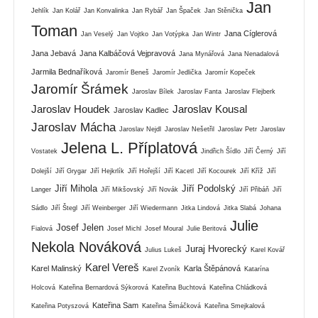
Jan
Jehlík
Jan Kolář
Jan Konvalinka
Jan Rybář
Jan Špaček
Jan Stěnička
Toman
Jana Cíglerová
Jan Veselý
Jan Vojtko
Jan Votýpka
Jan Wintr
Jana Jebavá
Jana Kalbáčová Vejpravová
Jana Mynářová
Jana Nenadalová
Jarmila Bednaříková
Jaromír Beneš
Jaromír Jedlička
Jaromír Kopeček
Jaromír Šrámek
Jaroslav Bílek
Jaroslav Fanta
Jaroslav Flejberk
Jaroslav Houdek
Jaroslav Kousal
Jaroslav Kadlec
Jaroslav Mácha
Jaroslav Nejdl
Jaroslav Nešetřil
Jaroslav Petr
Jaroslav
Jelena L. Příplatová
Vostatek
Jindřich Šídlo
Jiří Černý
Jiří
Dolejší
Jiří Grygar
Jiří Hejkrlík
Jiří Hořejší
Jiří Kacetl
Jiří Kocourek
Jiří Kříž
Jiří
Jiří Mihola
Jiří Podolský
Langer
Jiří Mikšovský
Jiří Novák
Jiří Přibáň
Jiří
Sádlo
Jiří Štegl
Jiří Weinberger
Jiří Wiedermann
Jitka Lindová
Jitka Slabá
Johana
Julie
Josef Jelen
Fialová
Josef Michl
Josef Moural
Julie Beritová
Nekola Nováková
Juraj Hvorecký
Julius Lukeš
Karel Kovář
Karel Vereš
Karel Malinský
Karla Štěpánová
Karel Zvoník
Katarína
Holcová
Kateřina Bernardová Sýkorová
Kateřina Buchtová
Kateřina Chládková
Kateřina Sam
Kateřina Potyszová
Kateřina Šimáčková
Kateřina Smejkalová