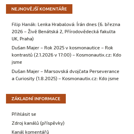
NEJNOVĚJŠÍ KOMENTÁŘE
Filip Hanák
:
Lenka Hrabalová: Írán dnes (6. března
2026 – Živě Benátská 2, Přírodovědecká fakulta
UK, Praha)
Dušan Majer – Rok 2025 v kosmonautice – Rok
kontrastů (2.1.2026 v 17:00) – Kosmonautix.cz
:
Kdo
jsme
Dušan Majer – Marsovská dvojčata Perseverance
a Curiosity (1.8.2025) – Kosmonautix.cz
:
Kdo jsme
ZÁKLADNÍ INFORMACE
Přihlásit se
Zdroj kanálů (příspěvky)
Kanál komentářů