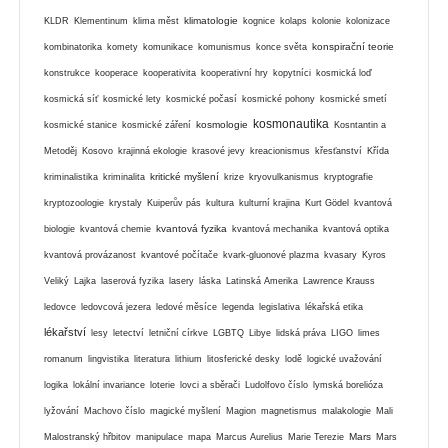
klimatologie
KLDR
Klementinum
klima měst
kognice
kolaps
kolonie
kolonizace
konspirační teorie
kombinatorika
komety
komunikace
komunismus
konce světa
konstrukce
kooperace
kooperativita
kooperativní hry
kopytníci
kosmická loď
kosmická síť
kosmické lety
kosmické počasí
kosmické pohony
kosmické smetí
kosmonautika
kosmologie
kosmické stanice
kosmické záření
Kosntantin a
Metoděj
Kosovo
krajinná ekologie
krasové jevy
kreacionismus
křesťanství
Křída
kritické myšlení
kriminalistika
kriminalita
krize
kryovulkanismus
kryptografie
kryptozoologie
krystaly
Kuiperův pás
kultura
kulturní krajina
Kurt Gödel
kvantová
kvantová fyzika
biologie
kvantová chemie
kvantová mechanika
kvantová optika
kvantová provázanost
kvantové počítače
kvark-gluonové plazma
kvasary
Kyros
Veliký
Lajka
laserová fyzika
lasery
láska
Latinská Amerika
Lawrence Krauss
ledovce
ledovcová jezera
ledové měsíce
legenda
legislativa
lékařská etika
lékařství
lesy
letectví
letniční církve
LGBTQ
Libye
lidská práva
LIGO
limes
romanum
lingvistika
literatura
lithium
litosferické desky
lodě
logické uvažování
logika
lokální invariance
loterie
lovci a sběrači
Ludolfovo číslo
lymská borelióza
lyžování
Machovo číslo
magické myšlení
Magion
magnetismus
malakologie
Mali
Mars
Malostranský hřbitov
manipulace
mapa
Marcus Aurelius
Marie Terezie
Mars