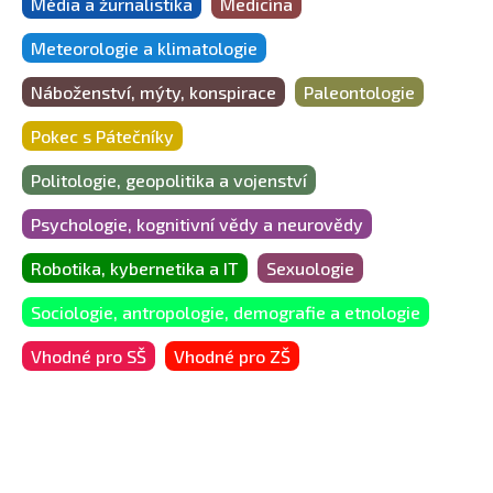
Média a žurnalistika
Medicína
Meteorologie a klimatologie
Náboženství, mýty, konspirace
Paleontologie
Pokec s Pátečníky
Politologie, geopolitika a vojenství
Psychologie, kognitivní vědy a neurovědy
Robotika, kybernetika a IT
Sexuologie
Sociologie, antropologie, demografie a etnologie
Vhodné pro SŠ
Vhodné pro ZŠ