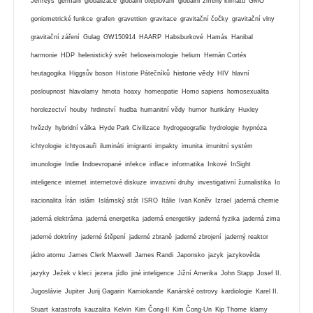
Jeffreys
germáni
globalizace
globální oteplování
globální zmeny klimatu
GMO
goniometrické funkce
grafen
gravettien
gravitace
gravitační čočky
gravitační vlny
gravitační záření
Gulag
GW150914
HAARP
Habsburkové
Hamás
Hanibal
harmonie
HDP
helenistický svět
helioseismologie
helium
Hernán Cortés
historie vědy
heutagogika
Higgsův boson
Historie Pátečníků
HIV
hlavní
posloupnost
hlavolamy
hmota
hoaxy
homeopatie
Homo sapiens
homosexualita
horolezectví
houby
hrdinství
hudba
humanitní vědy
humor
hurikány
Huxley
hvězdy
hybridní válka
Hyde Park Civilizace
hydrogeografie
hydrologie
hypnóza
ichtyologie
ichtyosauři
ilumináti
imigranti
impakty
imunita
imunitní systém
imunologie
Indie
Indoevropané
infekce
inflace
informatika
Inkové
InSight
inteligence
internet
internetové diskuze
invazivní druhy
investigativní žurnalistika
Io
iracionalita
Írán
islám
Islámský stát
ISRO
Itálie
Ivan Koněv
Izrael
jaderná chemie
jaderná elektrárna
jaderná energetika
jaderná energetiky
jaderná fyzika
jaderná zima
jaderné doktríny
jaderné štěpení
jaderné zbraně
jaderné zbrojení
jaderný reaktor
jádro atomu
James Clerk Maxwell
James Randi
Japonsko
jazyk
jazykověda
jazyky
Ježek v kleci
jezera
jídlo
jiné inteligence
Jižní Amerika
John Stapp
Josef II.
Jugoslávie
Jupiter
Jurij Gagarin
Kamiokande
Kanárské ostrovy
kardiologie
Karel II.
Stuart
katastrofa
kauzalita
Kelvin
Kim Čong-Il
Kim Čong-Un
Kip Thorne
klamy