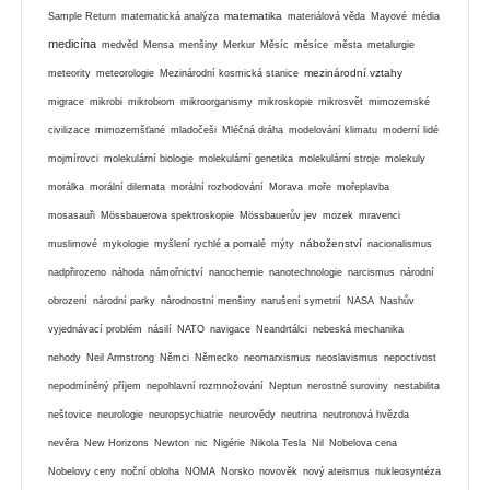
matematika
Sample Return
matematická analýza
materiálová věda
Mayové
média
medicína
medvěd
Mensa
menšiny
Merkur
Měsíc
měsíce
města
metalurgie
mezinárodní vztahy
meteority
meteorologie
Mezinárodní kosmická stanice
migrace
mikrobi
mikrobiom
mikroorganismy
mikroskopie
mikrosvět
mimozemské
civilizace
mimozemšťané
mladočeši
Mléčná dráha
modelování klimatu
moderní lidé
mojmírovci
molekulární biologie
molekulární genetika
molekulární stroje
molekuly
morálka
morální dilemata
morální rozhodování
Morava
moře
mořeplavba
mosasauři
Mössbauerova spektroskopie
Mössbauerův jev
mozek
mravenci
náboženství
muslimové
mykologie
myšlení rychlé a pomalé
mýty
nacionalismus
nadpřirozeno
náhoda
námořnictví
nanochemie
nanotechnologie
narcismus
národní
obrození
národní parky
národnostní menšiny
narušení symetrií
NASA
Nashův
vyjednávací problém
násilí
NATO
navigace
Neandrtálci
nebeská mechanika
nehody
Neil Armstrong
Němci
Německo
neomarxismus
neoslavismus
nepoctivost
nepodmíněný příjem
nepohlavní rozmnožování
Neptun
nerostné suroviny
nestabilita
neštovice
neurologie
neuropsychiatrie
neurovědy
neutrina
neutronová hvězda
nevěra
New Horizons
Newton
nic
Nigérie
Nikola Tesla
Nil
Nobelova cena
Nobelovy ceny
noční obloha
NOMA
Norsko
novověk
nový ateismus
nukleosyntéza