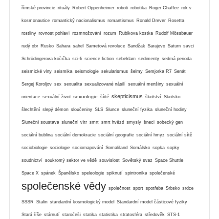
římské provincie
rituály
Robert Oppenheimer
roboti
robotika
Roger Chaffee
rok v
kosmonautice
romantický nacionalismus
romantismus
Ronald Drever
Rosetta
rostliny
rovnost pohlaví
rozmnožování
rozum
Rubikova kostka
Rudolf Mössbauer
rudý obr
Rusko
Sahara
sahel
Sametová revoluce
Sandžak
Sarajevo
Saturn
savci
Schrödingerova kočička
sci-fi
science fiction
sebeklam
sedimenty
sedmá perioda
seismické vlny
seismika
seismologie
sekularismus
šelmy
Semjorka R7
Senát
Sergej Koroljov
sex
sexualita
sexualizované násilí
sexuální menšiny
sexuální
skepticismus
sexuologie
orientace
sexuální život
šíité
školství
Skotsko
šlechtění
slepý démon
sloučeniny
SLS
Slunce
sluneční fyzika
sluneční hodiny
Sluneční soustava
sluneční vítr
smrt
smrt hvězd
smysly
šneci
sobecký gen
sociální bublina
sociální demokracie
sociální geografie
sociální hmyz
sociální sítě
sociobiologie
sociologie
sociomapování
Somaliland
Somálsko
sopka
sopky
soudnictví
soukromý sektor ve vědě
souvislost
Sovětský svaz
Space Shuttle
Space X
spánek
Španělsko
speleologie
spiknutí
spintronika
společenské
společenské vědy
společnost
sport
spotřeba
Srbsko
srdce
SSSR
Stalin
standardní kosmologický model
Standardní model částicové fyziky
Stará říše
stárnutí
staročeši
statika
statistika
stratosféra
středověk
STS-1