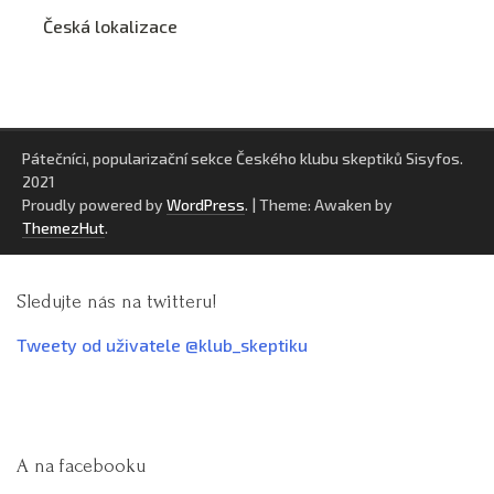
Česká lokalizace
Pátečníci, popularizační sekce Českého klubu skeptiků Sisyfos.
2021
Proudly powered by
WordPress
.
|
Theme: Awaken by
ThemezHut
.
Sledujte nás na twitteru!
Tweety od uživatele @klub_skeptiku
A na facebooku