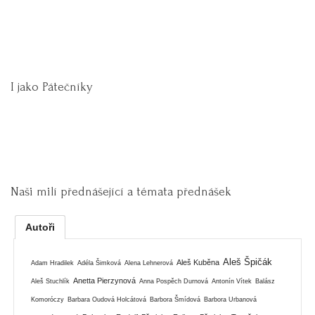
I jako Pátečníky
Naši milí přednášející a témata přednášek
Autoři
Aleš Špičák
Aleš Kuběna
Adam Hradilek
Adéla Šimková
Alena Lehnerová
Anetta Pierzynová
Aleš Stuchlík
Anna Pospěch Durnová
Antonín Vítek
Balász
Komoróczy
Barbara Oudová Holcátová
Barbora Šmídová
Barbora Urbanová