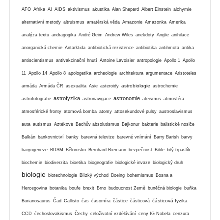
AFO
Afrika
AI
AIDS
aktivismus
akustika
Alan Shepard
Albert Einstein
alchymie
alternativní metody
altruismus
amatérská věda
Amazonie
Amazonka
Amerika
analýza textu
andragogika
André Geim
Andrew Wiles
anekdoty
Anglie
anihilace
anorganická chemie
Antarktida
antibiotická rezistence
antibiotika
antihmota
antika
antiscientismus
antivakcinační hnutí
Antoine Lavoisier
antropologie
Apollo 1
Apollo
11
Apollo 14
Apollo 8
apologetika
archeologie
architektura
argumentace
Aristoteles
astrobiologie
armáda
Armáda ČR
asexualita
Asie
asteroidy
astrochemie
astrofyzika
astronomie
astrofotografie
astronavigace
ateismus
atmosféra
atmosférické fronty
atomová bomba
atomy
attosekundové pulsy
austroslavismus
auta
autismus
Aztékové
Bachův absolutismus
Bajkonur
bakterie
balistické nosiče
Balkán
bankovnictví
banky
barevná televize
barevné vnímání
Barry Barish
barvy
baryogeneze
BDSM
Bělorusko
Bernhard Riemann
bezpečnost
Bible
bilý trpaslík
biochemie
biodiverzita
bioetika
biogeografie
biologické invaze
biologický druh
biologie
biotechnologie
Blízký východ
Boeing
bohemismus
Bosna a
Hercegovina
botanika
bouře
brexit
Brno
budoucnost Země
buněčná biologie
buňka
částicová fyzika
Burianosaurus
Čad
Callisto
čas
časomíra
částice
částicová
CCD
čechoslovakismus
Čechy
celoživotní vzdělávání
ceny IG Nobela
cenzura