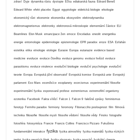
zdraví
Dyje
dynamika růstu
dystopie
Éčka
ediakarská fauna
Edvard Beneš
ekologie
Edward White
efekt placebo
Egypt
egyptologie
eidetická biologie
ekonomický růst
ekonomie
ekonomika
ekosystém
elektrodynamika
elektromagnetismus
elektronky
elektronová mikroskopie
elementární částice
ELI
Beamlines
Elon Musk
emancipace žen
emoce
Enceladus
eneolit
energetika
energie
entomologie
epidemiologie
epistemologie
EPR paradox
eroze
ESA
Esfahán
estetika
etika
etnologie
etologie
Eurasie
Europa
eutanazie
evidence based
evoluce
medicine
evoluce člověka
evoluce genomu
evoluce hvězd
evoluce
evoluční biologie
evoluční
parasitismu
evoluce virulence
evoluční psychologie
teorie
Evropa
Evropská jižní observatoř
Evropská komise
Evropská unie
Evropský
parlament
Exo Mars
exoměsíce
exoplanety
exorcismus
experimentální filosofie
experimentální fyzika
exponované profese
extremismus
extremofilní organismy
ezoterika
Facebook
Fakta vítězí
Falcon 1
Falcon 9
falešné zprávy
feminismus
fenotyp
Fermiho paradox
fermiony
feromony
Fibonacciho posloupnost
film
filmová
filosofie
technika
filosofie mysli
filosofie vědomí
filosofie vědy
Finsko
fotografie
fotosféra
fotosyntéza
Francie
Francis Collins
Francisco Pizzaro
Fukušima
fyzika
fundamentální interakce
fyzika atmosféry
fyzika materiálů
fyzika nízkých
teplot
fyzika pevných látek
fyzika plazmatu
fyzika povrchů
fyzikální chemie