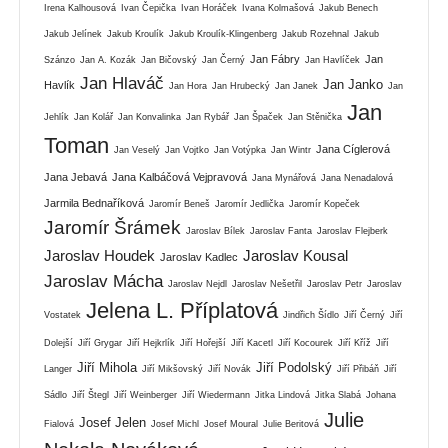
Irena Kalhousová
Ivan Čepička
Ivan Horáček
Ivana Kolmašová
Jakub Benech
Jakub Jelínek
Jakub Kroulík
Jakub Kroulík-Klingenberg
Jakub Rozehnal
Jakub
Jan Fábry
Jan
Szánzo
Jan A. Kozák
Jan Bičovský
Jan Černý
Jan Havlíček
Jan Hlaváč
Jan Janko
Havlík
Jan Hora
Jan Hrubecký
Jan Janek
Jan
Jan
Jehlík
Jan Kolář
Jan Konvalinka
Jan Rybář
Jan Špaček
Jan Stěnička
Toman
Jana Cíglerová
Jan Veselý
Jan Vojtko
Jan Votýpka
Jan Wintr
Jana Jebavá
Jana Kalbáčová Vejpravová
Jana Mynářová
Jana Nenadalová
Jarmila Bednaříková
Jaromír Beneš
Jaromír Jedlička
Jaromír Kopeček
Jaromír Šrámek
Jaroslav Bílek
Jaroslav Fanta
Jaroslav Flejberk
Jaroslav Houdek
Jaroslav Kousal
Jaroslav Kadlec
Jaroslav Mácha
Jaroslav Nejdl
Jaroslav Nešetřil
Jaroslav Petr
Jaroslav
Jelena L. Příplatová
Vostatek
Jindřich Šídlo
Jiří Černý
Jiří
Dolejší
Jiří Grygar
Jiří Hejkrlík
Jiří Hořejší
Jiří Kacetl
Jiří Kocourek
Jiří Kříž
Jiří
Jiří Mihola
Jiří Podolský
Langer
Jiří Mikšovský
Jiří Novák
Jiří Přibáň
Jiří
Sádlo
Jiří Štegl
Jiří Weinberger
Jiří Wiedermann
Jitka Lindová
Jitka Slabá
Johana
Julie
Josef Jelen
Fialová
Josef Michl
Josef Moural
Julie Beritová