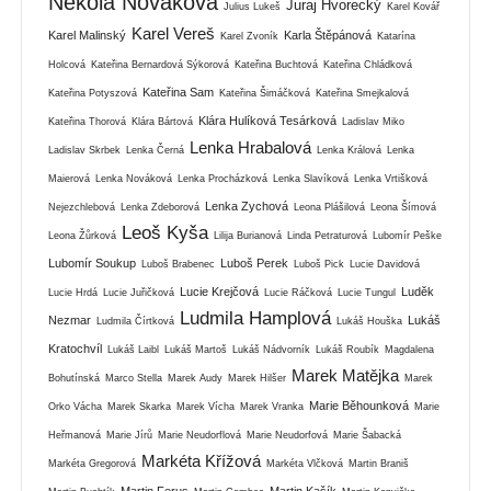
Nekola Nováková
Juraj Hvorecký
Julius Lukeš
Karel Kovář
Karel Vereš
Karel Malinský
Karla Štěpánová
Karel Zvoník
Katarína
Holcová
Kateřina Bernardová Sýkorová
Kateřina Buchtová
Kateřina Chládková
Kateřina Sam
Kateřina Potyszová
Kateřina Šimáčková
Kateřina Smejkalová
Klára Hulíková Tesárková
Kateřina Thorová
Klára Bártová
Ladislav Miko
Lenka Hrabalová
Ladislav Skrbek
Lenka Černá
Lenka Králová
Lenka
Maierová
Lenka Nováková
Lenka Procházková
Lenka Slavíková
Lenka Vrtišková
Lenka Zychová
Nejezchlebová
Lenka Zdeborová
Leona Plášilová
Leona Šímová
Leoš Kyša
Leona Žůrková
Lilija Burianová
Linda Petraturová
Lubomír Peške
Lubomír Soukup
Luboš Perek
Luboš Brabenec
Luboš Pick
Lucie Davidová
Lucie Krejčová
Luděk
Lucie Hrdá
Lucie Juřičková
Lucie Ráčková
Lucie Tungul
Ludmila Hamplová
Nezmar
Lukáš
Ludmila Čírtková
Lukáš Houška
Kratochvíl
Lukáš Laibl
Lukáš Martoš
Lukáš Nádvorník
Lukáš Roubík
Magdalena
Marek Matějka
Bohutínská
Marco Stella
Marek Audy
Marek Hilšer
Marek
Marie Běhounková
Orko Vácha
Marek Skarka
Marek Vícha
Marek Vranka
Marie
Heřmanová
Marie Jírů
Marie Neudorflová
Marie Neudorfová
Marie Šabacká
Markéta Křížová
Markéta Gregorová
Markéta Vlčková
Martin Braniš
Martin Ferus
Martin Kašík