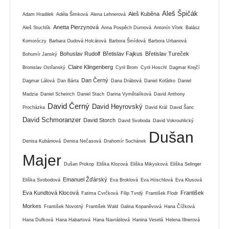
Aleš Špičák
Aleš Kuběna
Adam Hradilek
Adéla Šimková
Alena Lehnerová
Anetta Pierzynová
Aleš Stuchlík
Anna Pospěch Durnová
Antonín Vítek
Balász
Komoróczy
Barbara Oudová Holcátová
Barbora Šmídová
Barbora Urbanová
Bohuslav Rudolf
Břetislav Fajkus
Břetislav Tureček
Bohumír Janský
Claire Klingenberg
Bronislav Ostřanský
Cyril Brom
Cyril Hoschl
Dagmar Krejčí
Dan Černý
Dagmar Lálová
Dan Bárta
Dana Drábová
Daniel Koťátko
Daniel
Madzia
Daniel Scheirich
Daniel Stach
Darina Vymětalíková
David Anthony
David Černý
David Heyrovský
Procházka
David Král
David Šanc
David Schmoranzer
David Storch
David Svoboda
David Vokrouhlický
Dušan
Denisa Kubániová
Denisa Nečasová
Drahomír Suchánek
Majer
Dušan Prokop
Eliška Klozová
Eliška Mikysková
Eliška Selinger
Emanuel Žďárský
Eliška Svobodová
Eva Broklová
Eva Höschlová
Eva Klusová
Eva Kundtová Klocová
František
Fatima Cvrčková
Filip Tvrdý
František Flodr
Morkes
František Novotný
František Wald
Galina Kopaněvová
Hana Čížková
Hana Dufková
Hana Habartová
Hana Navrátilová
Hanina Veselá
Helena Illnerová