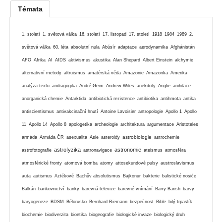
Témata
1. století
1. světová válka
16. století
17. listopad
17. století
1918
1984
1989
2.
světová válka
60. léta
absolutní nula
Abúsír
adaptace
aerodynamika
Afghánistán
AFO
Afrika
AI
AIDS
aktivismus
akustika
Alan Shepard
Albert Einstein
alchymie
alternativní metody
altruismus
amatérská věda
Amazonie
Amazonka
Amerika
analýza textu
andragogika
André Geim
Andrew Wiles
anekdoty
Anglie
anihilace
anorganická chemie
Antarktida
antibiotická rezistence
antibiotika
antihmota
antika
antiscientismus
antivakcinační hnutí
Antoine Lavoisier
antropologie
Apollo 1
Apollo
11
Apollo 14
Apollo 8
apologetika
archeologie
architektura
argumentace
Aristoteles
astrobiologie
armáda
Armáda ČR
asexualita
Asie
asteroidy
astrochemie
astrofyzika
astronomie
astrofotografie
astronavigace
ateismus
atmosféra
atmosférické fronty
atomová bomba
atomy
attosekundové pulsy
austroslavismus
auta
autismus
Aztékové
Bachův absolutismus
Bajkonur
bakterie
balistické nosiče
Balkán
bankovnictví
banky
barevná televize
barevné vnímání
Barry Barish
barvy
baryogeneze
BDSM
Bělorusko
Bernhard Riemann
bezpečnost
Bible
bilý trpaslík
biochemie
biodiverzita
bioetika
biogeografie
biologické invaze
biologický druh