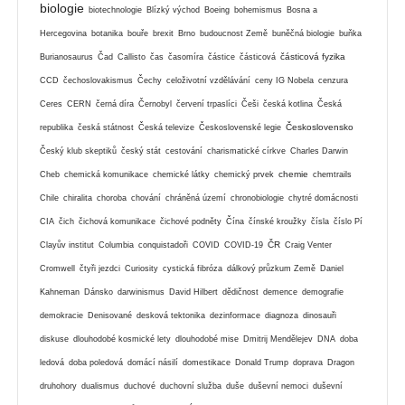
biologie
biotechnologie
Blízký východ
Boeing
bohemismus
Bosna a
Hercegovina
botanika
bouře
brexit
Brno
budoucnost Země
buněčná biologie
buňka
částicová fyzika
Burianosaurus
Čad
Callisto
čas
časomíra
částice
částicová
CCD
čechoslovakismus
Čechy
celoživotní vzdělávání
ceny IG Nobela
cenzura
Ceres
CERN
černá díra
Černobyl
červení trpaslíci
Češi
česká kotlina
Česká
Československo
republika
česká státnost
Česká televize
Československé legie
Český klub skeptiků
český stát
cestování
charismatické církve
Charles Darwin
chemie
Cheb
chemická komunikace
chemické látky
chemický prvek
chemtrails
Chile
chiralita
choroba
chování
chráněná území
chronobiologie
chytré domácnosti
CIA
čich
čichová komunikace
čichové podněty
Čína
čínské kroužky
čísla
číslo Pí
ČR
Clayův institut
Columbia
conquistadoři
COVID
COVID-19
Craig Venter
Cromwell
čtyři jezdci
Curiosity
cystická fibróza
dálkový průzkum Země
Daniel
Kahneman
Dánsko
darwinismus
David Hilbert
dědičnost
demence
demografie
demokracie
Denisované
desková tektonika
dezinformace
diagnoza
dinosauři
diskuse
dlouhodobé kosmické lety
dlouhodobé mise
Dmitrij Mendělejev
DNA
doba
ledová
doba poledová
domácí násilí
domestikace
Donald Trump
doprava
Dragon
druhohory
dualismus
duchové
duchovní služba
duše
duševní nemoci
duševní