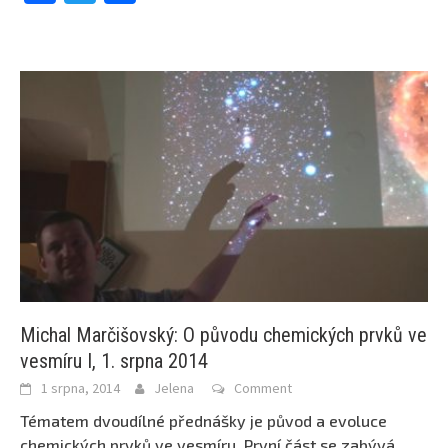
Michal Marčišovský: O původu chemických prvků ve
vesmíru I, 1. srpna 2014
1 srpna, 2014
Jelena
Comment
Tématem dvoudílné přednášky je původ a evoluce
chemických prvků ve vesmíru. První část se zabývá