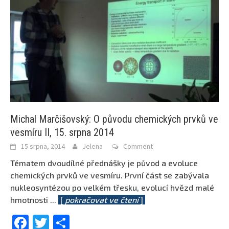
Michal Marčišovský: O původu chemických prvků ve
vesmíru II, 15. srpna 2014
15 srpna, 2014
Jelena
Comment
Tématem dvoudílné přednášky je původ a evoluce
chemických prvků ve vesmíru. První část se zabývala
nukleosyntézou po velkém třesku, evolucí hvězd malé
hmotnosti
...
[
pokračovat ve čtení
]
Facebook
Twitter
Share