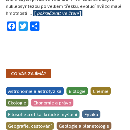
nukleosyntézou po velkém třesku, evolucí hvězd malé
hmotnosti
...
[
pokračovat ve čtení
]
Facebook
Twitter
Share
CO VÁS ZAJÍMÁ?
Astronomie a astrofyzika
Biologie
Chemie
Ekologie
Ekonomie a právo
Filosofie a etika, kritické myšlení
Fyzika
Geografie, cestování
Geologie a planetologie