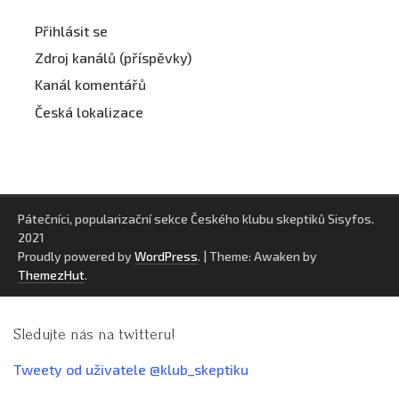
Přihlásit se
Zdroj kanálů (příspěvky)
Kanál komentářů
Česká lokalizace
Pátečníci, popularizační sekce Českého klubu skeptiků Sisyfos.
2021
Proudly powered by
WordPress
.
|
Theme: Awaken by
ThemezHut
.
Sledujte nás na twitteru!
Tweety od uživatele @klub_skeptiku