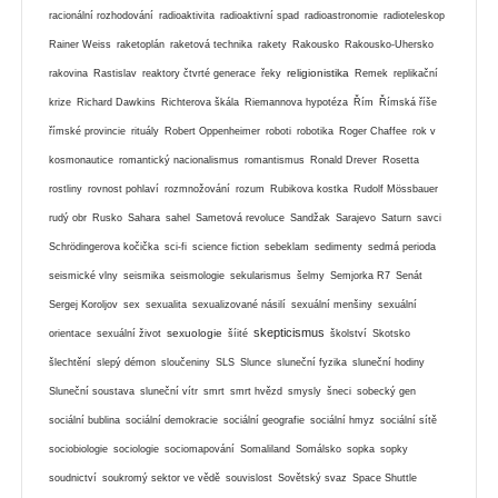
racionální rozhodování
radioaktivita
radioaktivní spad
radioastronomie
radioteleskop
Rainer Weiss
raketoplán
raketová technika
rakety
Rakousko
Rakousko-Uhersko
religionistika
rakovina
Rastislav
reaktory čtvrté generace
řeky
Remek
replikační
krize
Richard Dawkins
Richterova škála
Riemannova hypotéza
Řím
Římská říše
římské provincie
rituály
Robert Oppenheimer
roboti
robotika
Roger Chaffee
rok v
kosmonautice
romantický nacionalismus
romantismus
Ronald Drever
Rosetta
rostliny
rovnost pohlaví
rozmnožování
rozum
Rubikova kostka
Rudolf Mössbauer
rudý obr
Rusko
Sahara
sahel
Sametová revoluce
Sandžak
Sarajevo
Saturn
savci
Schrödingerova kočička
sci-fi
science fiction
sebeklam
sedimenty
sedmá perioda
seismické vlny
seismika
seismologie
sekularismus
šelmy
Semjorka R7
Senát
Sergej Koroljov
sex
sexualita
sexualizované násilí
sexuální menšiny
sexuální
skepticismus
sexuologie
orientace
sexuální život
šíité
školství
Skotsko
šlechtění
slepý démon
sloučeniny
SLS
Slunce
sluneční fyzika
sluneční hodiny
Sluneční soustava
sluneční vítr
smrt
smrt hvězd
smysly
šneci
sobecký gen
sociální bublina
sociální demokracie
sociální geografie
sociální hmyz
sociální sítě
sociobiologie
sociologie
sociomapování
Somaliland
Somálsko
sopka
sopky
soudnictví
soukromý sektor ve vědě
souvislost
Sovětský svaz
Space Shuttle