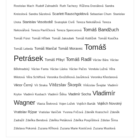
Rostislav Mach
Rudolf Zahradník
Ruth Tachezy
Růžena Dostálová
Sandra
Scarlett Rauschgoldová
Kreisslová
Sandra Sázelová
Sebastian Chum
Stanislav
Stanislav Vosolsobě
Lhota
Svatopluk Civiš
Tereza Nekolářová
Tereza
Tomáš Bandžuch
Nekovářová
Tereza Pavlíčková
Tereza Spencerová
Tomáš Fürst
Tomáš Hříbek
Tomáš Jakoubek
Tomáš Koblížek
Tomáš Kosička
Tomáš
Tomáš Mančal
Tomáš Moravec
Tomáš Lebeda
Petrásek
Tomáš Radil
Tomáš Přibyl
Václav Bára
Václav
Bělohradský
Václav Fanta
Václav Láska
Václav Pačes
Vendula Lužná
Věra
Milotová
Věra Schiffová
Veronika Gvoždíková Javůrková
Veronika Křesťanová
Vítězslav Škorpík
Viktor Černý
Vít Straka
Vítězslav Švejdar
Vladimír
Vladimír
Vladimír Socha
Krylov
Vladimír Kusbach
Vladimír Šiška
Wagner
Vojtěch Novotný
Vlasta Štekrová
Vojen Ložek
Vojtěch Barták
Vratislav Rýpar
Vratislav Vaníček
Yvonna Fričová
Zdeněk Kratochvíl
Zdeněk
Zadražil
Zdeňka Bendová
Zdeňka Petáková
Zdeňka Pospíšilová
Zdislav Šíma
Zdislava Pokorná
Zuzana Kříhová
Zuzana Marie Kostićová
Zuzana Musilová