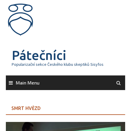
Skip
to
content
Pátečníci
Popularizační sekce Českého klubu skeptiků Sisyfos
Main Menu
SMRT HVĚZD