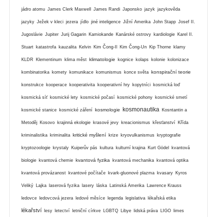
jádro atomu
James Clerk Maxwell
James Randi
Japonsko
jazyk
jazykověda
jazyky
Ježek v kleci
jezera
jídlo
jiné inteligence
Jižní Amerika
John Stapp
Josef II.
Jugoslávie
Jupiter
Jurij Gagarin
Kamiokande
Kanárské ostrovy
kardiologie
Karel II.
Stuart
katastrofa
kauzalita
Kelvin
Kim Čong-Il
Kim Čong-Un
Kip Thorne
klamy
klimatologie
KLDR
Klementinum
klima měst
kognice
kolaps
kolonie
kolonizace
konspirační teorie
kombinatorika
komety
komunikace
komunismus
konce světa
konstrukce
kooperace
kooperativita
kooperativní hry
kopytníci
kosmická loď
kosmická síť
kosmické lety
kosmické počasí
kosmické pohony
kosmické smetí
kosmonautika
kosmologie
kosmické stanice
kosmické záření
Kosntantin a
Metoděj
Kosovo
krajinná ekologie
krasové jevy
kreacionismus
křesťanství
Křída
kritické myšlení
kriminalistika
kriminalita
krize
kryovulkanismus
kryptografie
kryptozoologie
krystaly
Kuiperův pás
kultura
kulturní krajina
Kurt Gödel
kvantová
kvantová fyzika
biologie
kvantová chemie
kvantová mechanika
kvantová optika
kvantová provázanost
kvantové počítače
kvark-gluonové plazma
kvasary
Kyros
Veliký
Lajka
laserová fyzika
lasery
láska
Latinská Amerika
Lawrence Krauss
ledovce
ledovcová jezera
ledové měsíce
legenda
legislativa
lékařská etika
lékařství
lesy
letectví
letniční církve
LGBTQ
Libye
lidská práva
LIGO
limes