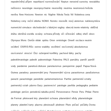
nepodmíněný příjem
nepohlavní rozmnožování
Neptun
nerostné suroviny
nestabilita
neštovice
neurologie
neuropsychiatrie
neurovědy
neutrina
neutronová hvězda
nevěra
New Horizons
Newton
nic
Nigérie
Nikola Tesla
Nil
Nobelova cena
Nobelovy ceny
noční obloha
NOMA
Norsko
novověk
nový ateismus
nukleosyntéza
numerické simulace
obchodování s lidskými orgány
obecná teorie relativity
oběžná
dráha
obrněná vozidla
oceány
ochrana přírody
oči
očkování
odboj
oheň
olovo
Olympus Mons
Oortův oblak
optika
Orion
ornitologie
Orwell
oscilace neutrin
osídlení
OSIRIS-REx
ostrov stability
osvětlení
osvícenský absolutismus
osvícenství
otroctví
Ötzi
ozbrojené konflikty
pachové látky
pachy
paleoklimatologie
paleolit
paleontologie
Palestina
PALS
památky
paměť
paměť
vody
pandemie
panelová diskuse
panslavismus
panspermie
papež
Papua Nová-
Guinea
paradoxy
paranormální jevy
Paranormální výzva
parasitismus
parašutismus
paraziti
parazitologie
pareidolie
parlamentarismus
Parthie
partnerské vztahy
partnerský vztah
pásmo Gazy
pastevectví
patologie
pavěda
pedagogika
pediatrie
pedologie
peníze
periodická tabulka prvků
Perseverance
Persie
Peru
Philae
Pierre
planetární vědy
planetologie
de Fermat
pilotované lety
planetární ochrana
planety
platební karty
plazma
plesiosauři
plodnost
Pluto
počasí
počátky života