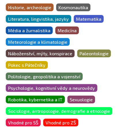
Historie, archeologie
Kosmonautika
Literatura, lingvistika, jazyky
Matematika
Média a žurnalistika
Medicína
Meteorologie a klimatologie
Náboženství, mýty, konspirace
Paleontologie
Pokec s Pátečníky
Politologie, geopolitika a vojenství
Psychologie, kognitivní vědy a neurovědy
Robotika, kybernetika a IT
Sexuologie
Sociologie, antropologie, demografie a etnologie
Vhodné pro SŠ
Vhodné pro ZŠ