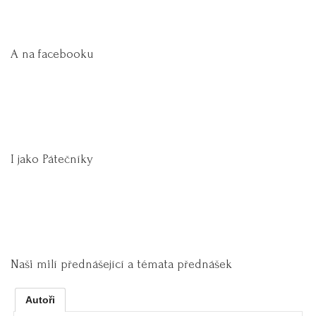
A na facebooku
I jako Pátečníky
Naši milí přednášející a témata přednášek
Autoři