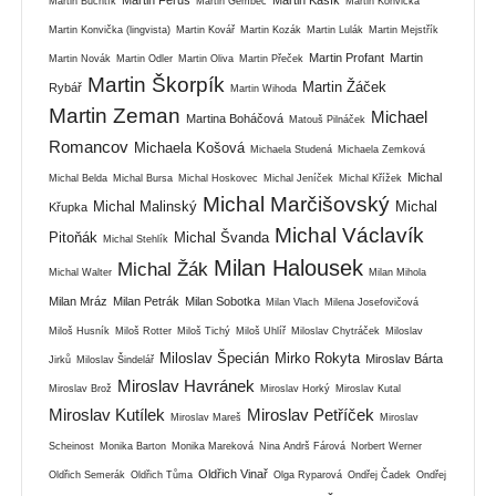
Martin Buchtík
Martin Gembec
Martin Konvička
Martin Konvička (lingvista)
Martin Kovář
Martin Kozák
Martin Lulák
Martin Mejstřík
Martin Profant
Martin
Martin Novák
Martin Odler
Martin Oliva
Martin Přeček
Martin Škorpík
Martin Žáček
Rybář
Martin Wihoda
Martin Zeman
Michael
Martina Boháčová
Matouš Pilnáček
Romancov
Michaela Košová
Michaela Studená
Michaela Zemková
Michal
Michal Belda
Michal Bursa
Michal Hoskovec
Michal Jeníček
Michal Křížek
Michal Marčišovský
Michal Malinský
Michal
Křupka
Michal Václavík
Pitoňák
Michal Švanda
Michal Stehlík
Milan Halousek
Michal Žák
Michal Walter
Milan Mihola
Milan Mráz
Milan Petrák
Milan Sobotka
Milan Vlach
Milena Josefovičová
Miloš Husník
Miloš Rotter
Miloš Tichý
Miloš Uhlíř
Miloslav Chytráček
Miloslav
Miloslav Špecián
Mirko Rokyta
Miroslav Bárta
Jirků
Miloslav Šindelář
Miroslav Havránek
Miroslav Brož
Miroslav Horký
Miroslav Kutal
Miroslav Kutílek
Miroslav Petříček
Miroslav Mareš
Miroslav
Scheinost
Monika Barton
Monika Mareková
Nina Andrš Fárová
Norbert Werner
Oldřich Vinař
Oldřich Semerák
Oldřich Tůma
Olga Ryparová
Ondřej Čadek
Ondřej