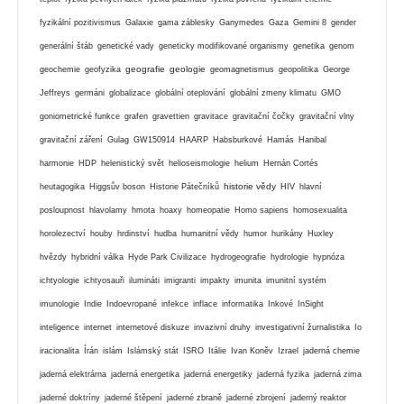
fyzikální pozitivismus
Galaxie
gama záblesky
Ganymedes
Gaza
Gemini 8
gender
generální štáb
genetické vady
geneticky modifikované organismy
genetika
genom
geografie
geologie
geochemie
geofyzika
geomagnetismus
geopolitika
George
Jeffreys
germáni
globalizace
globální oteplování
globální zmeny klimatu
GMO
goniometrické funkce
grafen
gravettien
gravitace
gravitační čočky
gravitační vlny
gravitační záření
Gulag
GW150914
HAARP
Habsburkové
Hamás
Hanibal
harmonie
HDP
helenistický svět
helioseismologie
helium
Hernán Cortés
historie vědy
heutagogika
Higgsův boson
Historie Pátečníků
HIV
hlavní
posloupnost
hlavolamy
hmota
hoaxy
homeopatie
Homo sapiens
homosexualita
horolezectví
houby
hrdinství
hudba
humanitní vědy
humor
hurikány
Huxley
hvězdy
hybridní válka
Hyde Park Civilizace
hydrogeografie
hydrologie
hypnóza
ichtyologie
ichtyosauři
ilumináti
imigranti
impakty
imunita
imunitní systém
imunologie
Indie
Indoevropané
infekce
inflace
informatika
Inkové
InSight
inteligence
internet
internetové diskuze
invazivní druhy
investigativní žurnalistika
Io
iracionalita
Írán
islám
Islámský stát
ISRO
Itálie
Ivan Koněv
Izrael
jaderná chemie
jaderná elektrárna
jaderná energetika
jaderná energetiky
jaderná fyzika
jaderná zima
jaderné doktríny
jaderné štěpení
jaderné zbraně
jaderné zbrojení
jaderný reaktor