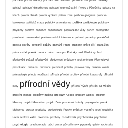
počítače
počítačové hry
počítání
Pod Svícnem
podledovcová jezera
pohádky
pohlaví
pohlavní dimorfismus
pohlavní rozmnožování
Pokec s Pátečníky
pokusy na
lidech
polární oblasti
polární výzkum
polární záře
politická geografie
politická
politika
politologie
korektnost
politická mapa
politický extremismus
polokovy
polymery
poprava
populace
popularizace
popularizace vědy
porfen
pornografie
porodnost
porozumění
posttraumatická intervence
potkani
potraviny
poválečná
politika
pověry
povodně
požáry
poznání
Praha
prameny
práva dětí
práva žen
práva zvířat
pravěk
pravice
právo
pravopis
Pražský hrad
Přední východ
předpověď počasí
předpovědi
předvolební průzkumy
prekambrium
Přemyslovci
presokratici
přetížení
prevence
prezident
příběhy
přílivové vlny
primární okruh
primatologie
princip neurčitosti
příroda
přírodní archivy
přírodní katastrofy
přírodní
přírodní vědy
látky
přírodní výběr
přistání na Měsíci
program Apollo
problém intence
problémy milénia
program Gemini
program
Mercury
projekt Manhattan
projekt Záře
proměnné hvězdy
propaganda
prorok
Mohamed
prostor
protilátky
protistologie
Prusko
průzkum vesmíru
první republika
První světová válka
prvočísla
prvohory
pseudověda
psychedelika
psychiatrie
psychologie
psychoterapie
ptáci
pulsar
původ hmoty
pyramidy
qubity
racionalita