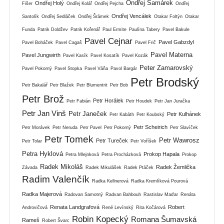
Ondřej Šamárek
Ondřej Holý
Fišer
Ondřej Kolář
Ondřej Pejcha
Ondřej
Ondřej Vencálek
Santolík
Ondřej Sedláček
Ondřej Šrámek
Otakar Foltýn
Otakar
Funda
Patrik Doldžev
Patrik Kořenář
Paul Ermite
Paulína Tabery
Pavel Bakule
Pavel Cejnar
Pavel Gabzdyl
Pavel Boháček
Pavel Cagaš
Pavel Frič
Pavel Materna
Pavel Jungwirth
Pavel Kasík
Pavel Kosatík
Pavel Kozák
Peter Zamarovský
Pavel Pokorný
Pavel Stopka
Pavel Váňa
Pavol Bargár
Petr Brodský
Petr Bakalář
Petr Blažek
Petr Blumentrit
Petr Bob
Petr Brož
Petr Horálek
Petr Fabián
Petr Houdek
Petr Jan Juračka
Petr Jan Vinš
Petr Janeček
Petr Kulhánek
Petr Kabáth
Petr Koubský
Petr Scheirich
Petr Morávek
Petr Neruda
Petr Pavel
Petr Pokorný
Petr Slavíček
Petr Tomek
Petr Wawrosz
Petr Tureček
Petr Tolar
Petr Voříšek
Petra Hyklová
Prokop Hapala
Petra Mlejnková
Petra Procházková
Prokop
Radek Mikoláš
Radek Žemlička
Závada
Radek Mikulášek
Radek Ptáček
Radim Valenčík
Radka Kellnerová
Radka Kremlíková Pourová
Radka Majerová
Radovan Samotný
Radvan Bahbouh
Rastislav Maďar
Renáta
Renata Landgrafová
Robert
Androvičová
René Levínský
Rita Kočárová
Robin Kopecký
Romana Šumavská
Rameš
Robert Švarc