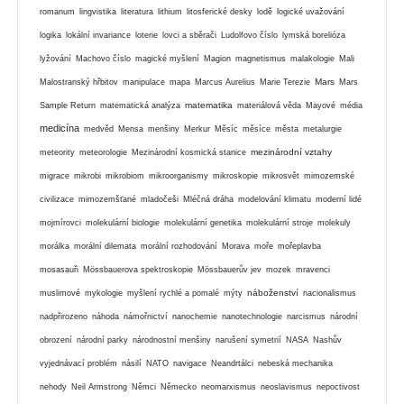
romanum
lingvistika
literatura
lithium
litosferické desky
lodě
logické uvažování
logika
lokální invariance
loterie
lovci a sběrači
Ludolfovo číslo
lymská borelióza
lyžování
Machovo číslo
magické myšlení
Magion
magnetismus
malakologie
Mali
Mars
Malostranský hřbitov
manipulace
mapa
Marcus Aurelius
Marie Terezie
Mars
matematika
Sample Return
matematická analýza
materiálová věda
Mayové
média
medicína
medvěd
Mensa
menšiny
Merkur
Měsíc
měsíce
města
metalurgie
mezinárodní vztahy
meteority
meteorologie
Mezinárodní kosmická stanice
migrace
mikrobi
mikrobiom
mikroorganismy
mikroskopie
mikrosvět
mimozemské
civilizace
mimozemšťané
mladočeši
Mléčná dráha
modelování klimatu
moderní lidé
mojmírovci
molekulární biologie
molekulární genetika
molekulární stroje
molekuly
morálka
morální dilemata
morální rozhodování
Morava
moře
mořeplavba
mosasauři
Mössbauerova spektroskopie
Mössbauerův jev
mozek
mravenci
náboženství
muslimové
mykologie
myšlení rychlé a pomalé
mýty
nacionalismus
nadpřirozeno
náhoda
námořnictví
nanochemie
nanotechnologie
narcismus
národní
obrození
národní parky
národnostní menšiny
narušení symetrií
NASA
Nashův
vyjednávací problém
násilí
NATO
navigace
Neandrtálci
nebeská mechanika
nehody
Neil Armstrong
Němci
Německo
neomarxismus
neoslavismus
nepoctivost