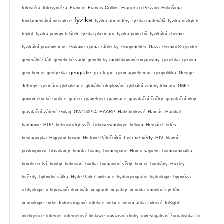
fotosféra
fotosyntéza
Francie
Francis Collins
Francisco Pizzaro
Fukušima
fyzika
fundamentální interakce
fyzika atmosféry
fyzika materiálů
fyzika nízkých
teplot
fyzika pevných látek
fyzika plazmatu
fyzika povrchů
fyzikální chemie
fyzikální pozitivismus
Galaxie
gama záblesky
Ganymedes
Gaza
Gemini 8
gender
generální štáb
genetické vady
geneticky modifikované organismy
genetika
genom
geografie
geologie
geochemie
geofyzika
geomagnetismus
geopolitika
George
Jeffreys
germáni
globalizace
globální oteplování
globální zmeny klimatu
GMO
goniometrické funkce
grafen
gravettien
gravitace
gravitační čočky
gravitační vlny
gravitační záření
Gulag
GW150914
HAARP
Habsburkové
Hamás
Hanibal
harmonie
HDP
helenistický svět
helioseismologie
helium
Hernán Cortés
historie vědy
heutagogika
Higgsův boson
Historie Pátečníků
HIV
hlavní
posloupnost
hlavolamy
hmota
hoaxy
homeopatie
Homo sapiens
homosexualita
horolezectví
houby
hrdinství
hudba
humanitní vědy
humor
hurikány
Huxley
hvězdy
hybridní válka
Hyde Park Civilizace
hydrogeografie
hydrologie
hypnóza
ichtyologie
ichtyosauři
ilumináti
imigranti
impakty
imunita
imunitní systém
imunologie
Indie
Indoevropané
infekce
inflace
informatika
Inkové
InSight
inteligence
internet
internetové diskuze
invazivní druhy
investigativní žurnalistika
Io