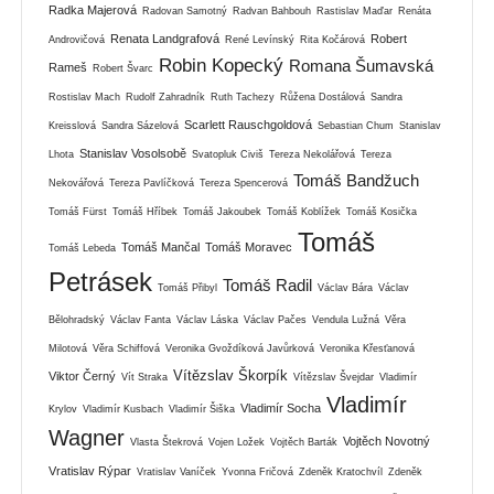
Radka Majerová
Radovan Samotný
Radvan Bahbouh
Rastislav Maďar
Renáta
Renata Landgrafová
Robert
Androvičová
René Levínský
Rita Kočárová
Robin Kopecký
Romana Šumavská
Rameš
Robert Švarc
Rostislav Mach
Rudolf Zahradník
Ruth Tachezy
Růžena Dostálová
Sandra
Scarlett Rauschgoldová
Kreisslová
Sandra Sázelová
Sebastian Chum
Stanislav
Stanislav Vosolsobě
Lhota
Svatopluk Civiš
Tereza Nekolářová
Tereza
Tomáš Bandžuch
Nekovářová
Tereza Pavlíčková
Tereza Spencerová
Tomáš Fürst
Tomáš Hříbek
Tomáš Jakoubek
Tomáš Koblížek
Tomáš Kosička
Tomáš
Tomáš Mančal
Tomáš Moravec
Tomáš Lebeda
Petrásek
Tomáš Radil
Tomáš Přibyl
Václav Bára
Václav
Bělohradský
Václav Fanta
Václav Láska
Václav Pačes
Vendula Lužná
Věra
Milotová
Věra Schiffová
Veronika Gvoždíková Javůrková
Veronika Křesťanová
Vítězslav Škorpík
Viktor Černý
Vít Straka
Vítězslav Švejdar
Vladimír
Vladimír
Vladimír Socha
Krylov
Vladimír Kusbach
Vladimír Šiška
Wagner
Vojtěch Novotný
Vlasta Štekrová
Vojen Ložek
Vojtěch Barták
Vratislav Rýpar
Vratislav Vaníček
Yvonna Fričová
Zdeněk Kratochvíl
Zdeněk