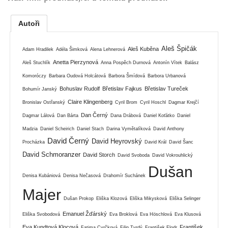
Autoři
Aleš Špičák
Aleš Kuběna
Adam Hradilek
Adéla Šimková
Alena Lehnerová
Anetta Pierzynová
Aleš Stuchlík
Anna Pospěch Durnová
Antonín Vítek
Balász
Komoróczy
Barbara Oudová Holcátová
Barbora Šmídová
Barbora Urbanová
Bohuslav Rudolf
Břetislav Fajkus
Břetislav Tureček
Bohumír Janský
Claire Klingenberg
Bronislav Ostřanský
Cyril Brom
Cyril Hoschl
Dagmar Krejčí
Dan Černý
Dagmar Lálová
Dan Bárta
Dana Drábová
Daniel Koťátko
Daniel
Madzia
Daniel Scheirich
Daniel Stach
Darina Vymětalíková
David Anthony
David Černý
David Heyrovský
Procházka
David Král
David Šanc
David Schmoranzer
David Storch
David Svoboda
David Vokrouhlický
Dušan
Denisa Kubániová
Denisa Nečasová
Drahomír Suchánek
Majer
Dušan Prokop
Eliška Klozová
Eliška Mikysková
Eliška Selinger
Emanuel Žďárský
Eliška Svobodová
Eva Broklová
Eva Höschlová
Eva Klusová
Eva Kundtová Klocová
František
Fatima Cvrčková
Filip Tvrdý
František Flodr