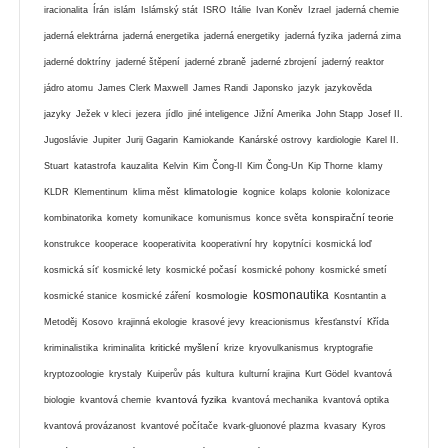
iracionalita
Írán
islám
Islámský stát
ISRO
Itálie
Ivan Koněv
Izrael
jaderná chemie
jaderná elektrárna
jaderná energetika
jaderná energetiky
jaderná fyzika
jaderná zima
jaderné doktríny
jaderné štěpení
jaderné zbraně
jaderné zbrojení
jaderný reaktor
jádro atomu
James Clerk Maxwell
James Randi
Japonsko
jazyk
jazykověda
jazyky
Ježek v kleci
jezera
jídlo
jiné inteligence
Jižní Amerika
John Stapp
Josef II.
Jugoslávie
Jupiter
Jurij Gagarin
Kamiokande
Kanárské ostrovy
kardiologie
Karel II.
Stuart
katastrofa
kauzalita
Kelvin
Kim Čong-Il
Kim Čong-Un
Kip Thorne
klamy
klimatologie
KLDR
Klementinum
klima měst
kognice
kolaps
kolonie
kolonizace
konspirační teorie
kombinatorika
komety
komunikace
komunismus
konce světa
konstrukce
kooperace
kooperativita
kooperativní hry
kopytníci
kosmická loď
kosmická síť
kosmické lety
kosmické počasí
kosmické pohony
kosmické smetí
kosmonautika
kosmologie
kosmické stanice
kosmické záření
Kosntantin a
Metoděj
Kosovo
krajinná ekologie
krasové jevy
kreacionismus
křesťanství
Křída
kritické myšlení
kriminalistika
kriminalita
krize
kryovulkanismus
kryptografie
kryptozoologie
krystaly
Kuiperův pás
kultura
kulturní krajina
Kurt Gödel
kvantová
kvantová fyzika
biologie
kvantová chemie
kvantová mechanika
kvantová optika
kvantová provázanost
kvantové počítače
kvark-gluonové plazma
kvasary
Kyros