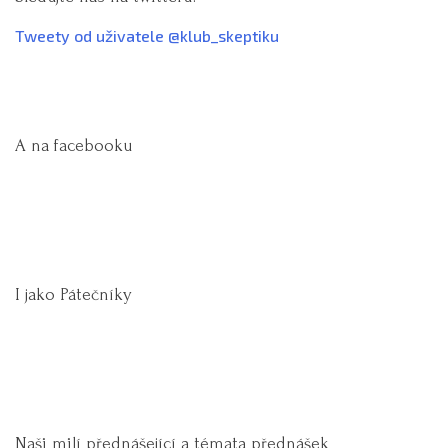
Tweety od uživatele @klub_skeptiku
A na facebooku
I jako Pátečníky
Naši milí přednášející a témata přednášek