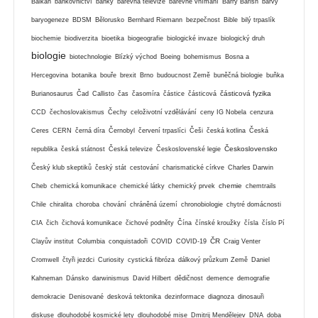
Balkán
bankovnictví
banky
barevná televize
barevné vnímání
Barry Barish
barvy
baryogeneze
BDSM
Bělorusko
Bernhard Riemann
bezpečnost
Bible
bilý trpaslík
biochemie
biodiverzita
bioetika
biogeografie
biologické invaze
biologický druh
biologie
biotechnologie
Blízký východ
Boeing
bohemismus
Bosna a
Hercegovina
botanika
bouře
brexit
Brno
budoucnost Země
buněčná biologie
buňka
částicová fyzika
Burianosaurus
Čad
Callisto
čas
časomíra
částice
částicová
CCD
čechoslovakismus
Čechy
celoživotní vzdělávání
ceny IG Nobela
cenzura
Ceres
CERN
černá díra
Černobyl
červení trpaslíci
Češi
česká kotlina
Česká
Československo
republika
česká státnost
Česká televize
Československé legie
Český klub skeptiků
český stát
cestování
charismatické církve
Charles Darwin
chemie
Cheb
chemická komunikace
chemické látky
chemický prvek
chemtrails
Chile
chiralita
choroba
chování
chráněná území
chronobiologie
chytré domácnosti
CIA
čich
čichová komunikace
čichové podněty
Čína
čínské kroužky
čísla
číslo Pí
ČR
Clayův institut
Columbia
conquistadoři
COVID
COVID-19
Craig Venter
Cromwell
čtyři jezdci
Curiosity
cystická fibróza
dálkový průzkum Země
Daniel
Kahneman
Dánsko
darwinismus
David Hilbert
dědičnost
demence
demografie
demokracie
Denisované
desková tektonika
dezinformace
diagnoza
dinosauři
diskuse
dlouhodobé kosmické lety
dlouhodobé mise
Dmitrij Mendělejev
DNA
doba