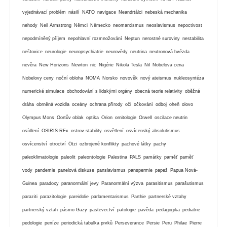
vyjednávací problém
násilí
NATO
navigace
Neandrtálci
nebeská mechanika
nehody
Neil Armstrong
Němci
Německo
neomarxismus
neoslavismus
nepoctivost
nepodmíněný příjem
nepohlavní rozmnožování
Neptun
nerostné suroviny
nestabilita
neštovice
neurologie
neuropsychiatrie
neurovědy
neutrina
neutronová hvězda
nevěra
New Horizons
Newton
nic
Nigérie
Nikola Tesla
Nil
Nobelova cena
Nobelovy ceny
noční obloha
NOMA
Norsko
novověk
nový ateismus
nukleosyntéza
numerické simulace
obchodování s lidskými orgány
obecná teorie relativity
oběžná
dráha
obrněná vozidla
oceány
ochrana přírody
oči
očkování
odboj
oheň
olovo
Olympus Mons
Oortův oblak
optika
Orion
ornitologie
Orwell
oscilace neutrin
osídlení
OSIRIS-REx
ostrov stability
osvětlení
osvícenský absolutismus
osvícenství
otroctví
Ötzi
ozbrojené konflikty
pachové látky
pachy
paleoklimatologie
paleolit
paleontologie
Palestina
PALS
památky
paměť
paměť
vody
pandemie
panelová diskuse
panslavismus
panspermie
papež
Papua Nová-
Guinea
paradoxy
paranormální jevy
Paranormální výzva
parasitismus
parašutismus
paraziti
parazitologie
pareidolie
parlamentarismus
Parthie
partnerské vztahy
partnerský vztah
pásmo Gazy
pastevectví
patologie
pavěda
pedagogika
pediatrie
pedologie
peníze
periodická tabulka prvků
Perseverance
Persie
Peru
Philae
Pierre