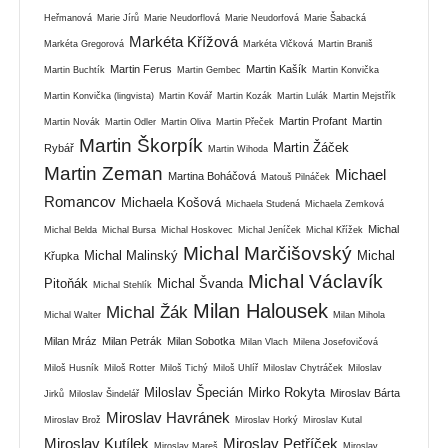
Heřmanová
Marie Jírů
Marie Neudorflová
Marie Neudorfová
Marie Šabacká
Markéta Křížová
Markéta Gregorová
Markéta Vlčková
Martin Braniš
Martin Ferus
Martin Kašík
Martin Buchtík
Martin Gembec
Martin Konvička
Martin Konvička (lingvista)
Martin Kovář
Martin Kozák
Martin Lulák
Martin Mejstřík
Martin Profant
Martin
Martin Novák
Martin Odler
Martin Oliva
Martin Přeček
Martin Škorpík
Martin Žáček
Rybář
Martin Wihoda
Martin Zeman
Michael
Martina Boháčová
Matouš Pilnáček
Romancov
Michaela Košová
Michaela Studená
Michaela Zemková
Michal
Michal Belda
Michal Bursa
Michal Hoskovec
Michal Jeníček
Michal Křížek
Michal Marčišovský
Michal Malinský
Michal
Křupka
Michal Václavík
Pitoňák
Michal Švanda
Michal Stehlík
Milan Halousek
Michal Žák
Michal Walter
Milan Mihola
Milan Mráz
Milan Petrák
Milan Sobotka
Milan Vlach
Milena Josefovičová
Miloš Husník
Miloš Rotter
Miloš Tichý
Miloš Uhlíř
Miloslav Chytráček
Miloslav
Miloslav Špecián
Mirko Rokyta
Miroslav Bárta
Jirků
Miloslav Šindelář
Miroslav Havránek
Miroslav Brož
Miroslav Horký
Miroslav Kutal
Miroslav Kutílek
Miroslav Petříček
Miroslav Mareš
Miroslav