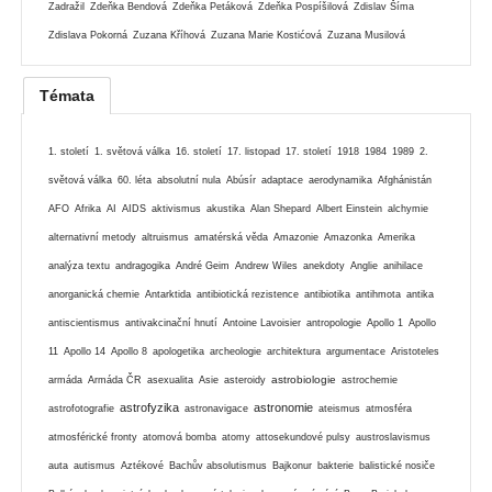
Zadražil
Zdeňka Bendová
Zdeňka Petáková
Zdeňka Pospíšilová
Zdislav Šíma
Zdislava Pokorná
Zuzana Kříhová
Zuzana Marie Kostićová
Zuzana Musilová
Témata
1. století
1. světová válka
16. století
17. listopad
17. století
1918
1984
1989
2.
světová válka
60. léta
absolutní nula
Abúsír
adaptace
aerodynamika
Afghánistán
AFO
Afrika
AI
AIDS
aktivismus
akustika
Alan Shepard
Albert Einstein
alchymie
alternativní metody
altruismus
amatérská věda
Amazonie
Amazonka
Amerika
analýza textu
andragogika
André Geim
Andrew Wiles
anekdoty
Anglie
anihilace
anorganická chemie
Antarktida
antibiotická rezistence
antibiotika
antihmota
antika
antiscientismus
antivakcinační hnutí
Antoine Lavoisier
antropologie
Apollo 1
Apollo
11
Apollo 14
Apollo 8
apologetika
archeologie
architektura
argumentace
Aristoteles
astrobiologie
armáda
Armáda ČR
asexualita
Asie
asteroidy
astrochemie
astrofyzika
astronomie
astrofotografie
astronavigace
ateismus
atmosféra
atmosférické fronty
atomová bomba
atomy
attosekundové pulsy
austroslavismus
auta
autismus
Aztékové
Bachův absolutismus
Bajkonur
bakterie
balistické nosiče