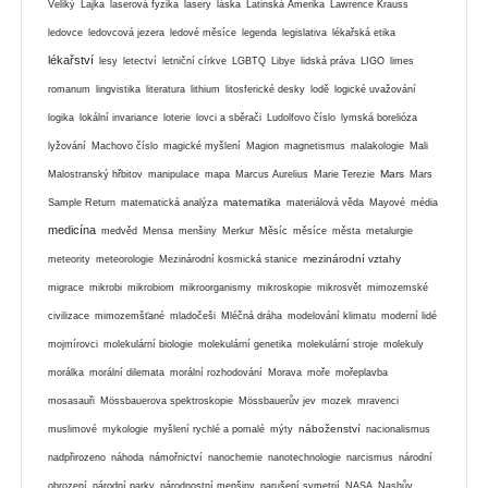
Veliký
Lajka
laserová fyzika
lasery
láska
Latinská Amerika
Lawrence Krauss
ledovce
ledovcová jezera
ledové měsíce
legenda
legislativa
lékařská etika
lékařství
lesy
letectví
letniční církve
LGBTQ
Libye
lidská práva
LIGO
limes
romanum
lingvistika
literatura
lithium
litosferické desky
lodě
logické uvažování
logika
lokální invariance
loterie
lovci a sběrači
Ludolfovo číslo
lymská borelióza
lyžování
Machovo číslo
magické myšlení
Magion
magnetismus
malakologie
Mali
Mars
Malostranský hřbitov
manipulace
mapa
Marcus Aurelius
Marie Terezie
Mars
matematika
Sample Return
matematická analýza
materiálová věda
Mayové
média
medicína
medvěd
Mensa
menšiny
Merkur
Měsíc
měsíce
města
metalurgie
mezinárodní vztahy
meteority
meteorologie
Mezinárodní kosmická stanice
migrace
mikrobi
mikrobiom
mikroorganismy
mikroskopie
mikrosvět
mimozemské
civilizace
mimozemšťané
mladočeši
Mléčná dráha
modelování klimatu
moderní lidé
mojmírovci
molekulární biologie
molekulární genetika
molekulární stroje
molekuly
morálka
morální dilemata
morální rozhodování
Morava
moře
mořeplavba
mosasauři
Mössbauerova spektroskopie
Mössbauerův jev
mozek
mravenci
náboženství
muslimové
mykologie
myšlení rychlé a pomalé
mýty
nacionalismus
nadpřirozeno
náhoda
námořnictví
nanochemie
nanotechnologie
narcismus
národní
obrození
národní parky
národnostní menšiny
narušení symetrií
NASA
Nashův