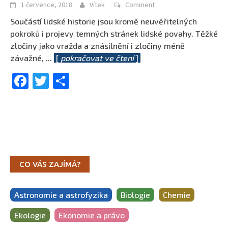
1 července, 2018
Vítek
Comment
Součástí lidské historie jsou kromě neuvěřitelných
pokroků i projevy temných stránek lidské povahy. Těžké
zločiny jako vražda a znásilnění i zločiny méně
závažné,
...
[
pokračovat ve čtení
]
Facebook
Twitter
Share
CO VÁS ZAJÍMÁ?
Astronomie a astrofyzika
Biologie
Chemie
Ekologie
Ekonomie a právo