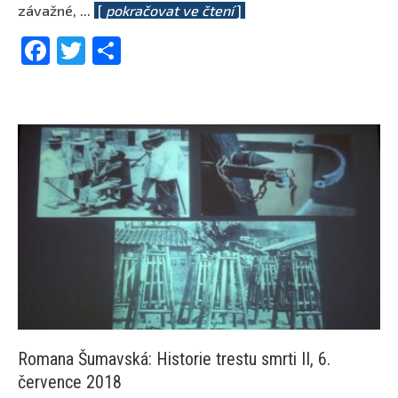
závažné,
...
[
pokračovat ve čtení
]
Facebook
Twitter
Share
Romana Šumavská: Historie trestu smrti II, 6.
července 2018