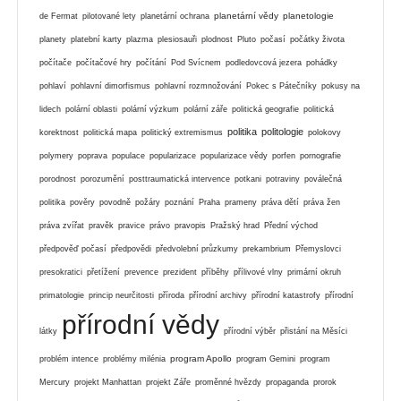
planetární vědy
planetologie
de Fermat
pilotované lety
planetární ochrana
planety
platební karty
plazma
plesiosauři
plodnost
Pluto
počasí
počátky života
počítače
počítačové hry
počítání
Pod Svícnem
podledovcová jezera
pohádky
pohlaví
pohlavní dimorfismus
pohlavní rozmnožování
Pokec s Pátečníky
pokusy na
lidech
polární oblasti
polární výzkum
polární záře
politická geografie
politická
politika
politologie
korektnost
politická mapa
politický extremismus
polokovy
polymery
poprava
populace
popularizace
popularizace vědy
porfen
pornografie
porodnost
porozumění
posttraumatická intervence
potkani
potraviny
poválečná
politika
pověry
povodně
požáry
poznání
Praha
prameny
práva dětí
práva žen
práva zvířat
pravěk
pravice
právo
pravopis
Pražský hrad
Přední východ
předpověď počasí
předpovědi
předvolební průzkumy
prekambrium
Přemyslovci
presokratici
přetížení
prevence
prezident
příběhy
přílivové vlny
primární okruh
primatologie
princip neurčitosti
příroda
přírodní archivy
přírodní katastrofy
přírodní
přírodní vědy
látky
přírodní výběr
přistání na Měsíci
program Apollo
problém intence
problémy milénia
program Gemini
program
Mercury
projekt Manhattan
projekt Záře
proměnné hvězdy
propaganda
prorok