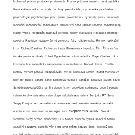
Mohamed
prostor
protilátky
protistologie
Prusko
průzkum vesmíru
první republika
První světová válka
prvočísla
prvohory
pseudověda
psychedelika
psychiatrie
psychologie
psychoterapie
ptáci
pulsar
původ hmoty
pyramidy
qubity
racionalita
racionální rozhodování
radioaktivita
radioaktivní spad
radioastronomie
radioteleskop
Rainer Weiss
raketoplán
raketová technika
rakety
Rakousko
Rakousko-Uhersko
religionistika
rakovina
Rastislav
reaktory čtvrté generace
řeky
Remek
replikační
krize
Richard Dawkins
Richterova škála
Riemannova hypotéza
Řím
Římská říše
římské provincie
rituály
Robert Oppenheimer
roboti
robotika
Roger Chaffee
rok v
kosmonautice
romantický nacionalismus
romantismus
Ronald Drever
Rosetta
rostliny
rovnost pohlaví
rozmnožování
rozum
Rubikova kostka
Rudolf Mössbauer
rudý obr
Rusko
Sahara
sahel
Sametová revoluce
Sandžak
Sarajevo
Saturn
savci
Schrödingerova kočička
sci-fi
science fiction
sebeklam
sedimenty
sedmá perioda
seismické vlny
seismika
seismologie
sekularismus
šelmy
Semjorka R7
Senát
Sergej Koroljov
sex
sexualita
sexualizované násilí
sexuální menšiny
sexuální
skepticismus
sexuologie
orientace
sexuální život
šíité
školství
Skotsko
šlechtění
slepý démon
sloučeniny
SLS
Slunce
sluneční fyzika
sluneční hodiny
Sluneční soustava
sluneční vítr
smrt
smrt hvězd
smysly
šneci
sobecký gen
sociální bublina
sociální demokracie
sociální geografie
sociální hmyz
sociální sítě