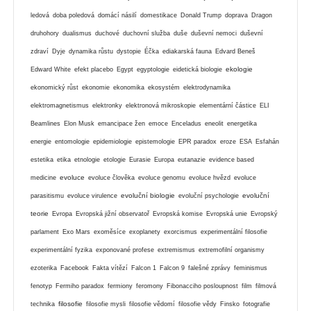
ledová
doba poledová
domácí násilí
domestikace
Donald Trump
doprava
Dragon
druhohory
dualismus
duchové
duchovní služba
duše
duševní nemoci
duševní
zdraví
Dyje
dynamika růstu
dystopie
Éčka
ediakarská fauna
Edvard Beneš
ekologie
Edward White
efekt placebo
Egypt
egyptologie
eidetická biologie
ekonomický růst
ekonomie
ekonomika
ekosystém
elektrodynamika
elektromagnetismus
elektronky
elektronová mikroskopie
elementární částice
ELI
Beamlines
Elon Musk
emancipace žen
emoce
Enceladus
eneolit
energetika
energie
entomologie
epidemiologie
epistemologie
EPR paradox
eroze
ESA
Esfahán
estetika
etika
etnologie
etologie
Eurasie
Europa
eutanazie
evidence based
evoluce
medicine
evoluce člověka
evoluce genomu
evoluce hvězd
evoluce
evoluční biologie
evoluční
parasitismu
evoluce virulence
evoluční psychologie
teorie
Evropa
Evropská jižní observatoř
Evropská komise
Evropská unie
Evropský
parlament
Exo Mars
exoměsíce
exoplanety
exorcismus
experimentální filosofie
experimentální fyzika
exponované profese
extremismus
extremofilní organismy
ezoterika
Facebook
Fakta vítězí
Falcon 1
Falcon 9
falešné zprávy
feminismus
fenotyp
Fermiho paradox
fermiony
feromony
Fibonacciho posloupnost
film
filmová
filosofie
technika
filosofie mysli
filosofie vědomí
filosofie vědy
Finsko
fotografie