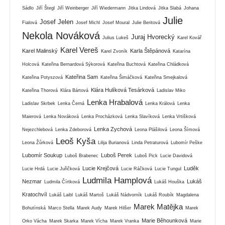
Sádlo
Jiří Štegl
Jiří Weinberger
Jiří Wiedermann
Jitka Lindová
Jitka Slabá
Johana
Julie
Josef Jelen
Fialová
Josef Michl
Josef Moural
Julie Beritová
Nekola Nováková
Juraj Hvorecký
Julius Lukeš
Karel Kovář
Karel Vereš
Karel Malinský
Karla Štěpánová
Karel Zvoník
Katarína
Holcová
Kateřina Bernardová Sýkorová
Kateřina Buchtová
Kateřina Chládková
Kateřina Sam
Kateřina Potyszová
Kateřina Šimáčková
Kateřina Smejkalová
Klára Hulíková Tesárková
Kateřina Thorová
Klára Bártová
Ladislav Miko
Lenka Hrabalová
Ladislav Skrbek
Lenka Černá
Lenka Králová
Lenka
Maierová
Lenka Nováková
Lenka Procházková
Lenka Slavíková
Lenka Vrtišková
Lenka Zychová
Nejezchlebová
Lenka Zdeborová
Leona Plášilová
Leona Šímová
Leoš Kyša
Leona Žůrková
Lilija Burianová
Linda Petraturová
Lubomír Peške
Lubomír Soukup
Luboš Perek
Luboš Brabenec
Luboš Pick
Lucie Davidová
Lucie Krejčová
Luděk
Lucie Hrdá
Lucie Juřičková
Lucie Ráčková
Lucie Tungul
Ludmila Hamplová
Nezmar
Lukáš
Ludmila Čírtková
Lukáš Houška
Kratochvíl
Lukáš Laibl
Lukáš Martoš
Lukáš Nádvorník
Lukáš Roubík
Magdalena
Marek Matějka
Bohutínská
Marco Stella
Marek Audy
Marek Hilšer
Marek
Marie Běhounková
Orko Vácha
Marek Skarka
Marek Vícha
Marek Vranka
Marie