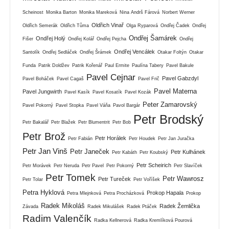
Scheinost
Monika Barton
Monika Mareková
Nina Andrš Fárová
Norbert Werner
Oldřich Vinař
Oldřich Semerák
Oldřich Tůma
Olga Ryparová
Ondřej Čadek
Ondřej
Ondřej Šamárek
Ondřej Holý
Fišer
Ondřej Kolář
Ondřej Pejcha
Ondřej
Ondřej Vencálek
Santolík
Ondřej Sedláček
Ondřej Šrámek
Otakar Foltýn
Otakar
Funda
Patrik Doldžev
Patrik Kořenář
Paul Ermite
Paulína Tabery
Pavel Bakule
Pavel Cejnar
Pavel Gabzdyl
Pavel Boháček
Pavel Cagaš
Pavel Frič
Pavel Materna
Pavel Jungwirth
Pavel Kasík
Pavel Kosatík
Pavel Kozák
Peter Zamarovský
Pavel Pokorný
Pavel Stopka
Pavel Váňa
Pavol Bargár
Petr Brodský
Petr Bakalář
Petr Blažek
Petr Blumentrit
Petr Bob
Petr Brož
Petr Horálek
Petr Fabián
Petr Houdek
Petr Jan Juračka
Petr Jan Vinš
Petr Janeček
Petr Kulhánek
Petr Kabáth
Petr Koubský
Petr Scheirich
Petr Morávek
Petr Neruda
Petr Pavel
Petr Pokorný
Petr Slavíček
Petr Tomek
Petr Wawrosz
Petr Tureček
Petr Tolar
Petr Voříšek
Petra Hyklová
Prokop Hapala
Petra Mlejnková
Petra Procházková
Prokop
Radek Mikoláš
Radek Žemlička
Závada
Radek Mikulášek
Radek Ptáček
Radim Valenčík
Radka Kellnerová
Radka Kremlíková Pourová