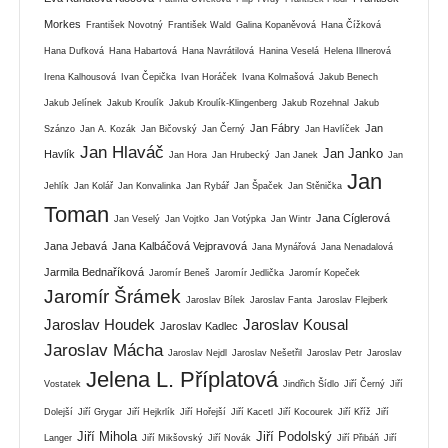
Morkes
František Novotný
František Wald
Galina Kopaněvová
Hana Čížková
Hana Dufková
Hana Habartová
Hana Navrátilová
Hanina Veselá
Helena Illnerová
Irena Kalhousová
Ivan Čepička
Ivan Horáček
Ivana Kolmašová
Jakub Benech
Jakub Jelínek
Jakub Kroulík
Jakub Kroulík-Klingenberg
Jakub Rozehnal
Jakub
Jan Fábry
Jan
Szánzo
Jan A. Kozák
Jan Bičovský
Jan Černý
Jan Havlíček
Jan Hlaváč
Jan Janko
Havlík
Jan Hora
Jan Hrubecký
Jan Janek
Jan
Jan
Jehlík
Jan Kolář
Jan Konvalinka
Jan Rybář
Jan Špaček
Jan Stěnička
Toman
Jana Cíglerová
Jan Veselý
Jan Vojtko
Jan Votýpka
Jan Wintr
Jana Jebavá
Jana Kalbáčová Vejpravová
Jana Mynářová
Jana Nenadalová
Jarmila Bednaříková
Jaromír Beneš
Jaromír Jedlička
Jaromír Kopeček
Jaromír Šrámek
Jaroslav Bílek
Jaroslav Fanta
Jaroslav Flejberk
Jaroslav Houdek
Jaroslav Kousal
Jaroslav Kadlec
Jaroslav Mácha
Jaroslav Nejdl
Jaroslav Nešetřil
Jaroslav Petr
Jaroslav
Jelena L. Příplatová
Vostatek
Jindřich Šídlo
Jiří Černý
Jiří
Dolejší
Jiří Grygar
Jiří Hejkrlík
Jiří Hořejší
Jiří Kacetl
Jiří Kocourek
Jiří Kříž
Jiří
Jiří Mihola
Jiří Podolský
Langer
Jiří Mikšovský
Jiří Novák
Jiří Přibáň
Jiří