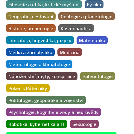
Filosofie a etika, kritické myšlení
Fyzika
Geografie, cestování
Geologie a planetologie
Historie, archeologie
Kosmonautika
Literatura, lingvistika, jazyky
Matematika
Média a žurnalistika
Medicína
Meteorologie a klimatologie
Náboženství, mýty, konspirace
Paleontologie
Pokec s Pátečníky
Politologie, geopolitika a vojenství
Psychologie, kognitivní vědy a neurovědy
Robotika, kybernetika a IT
Sexuologie