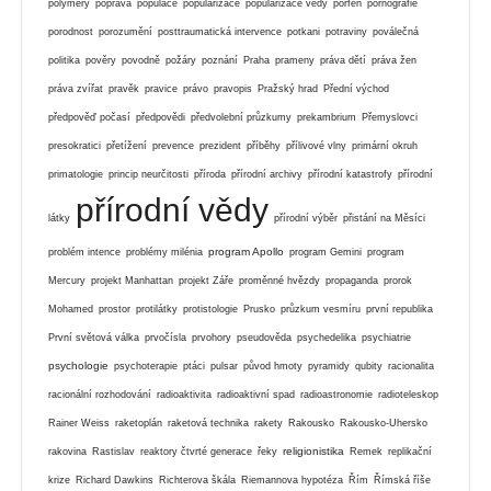
polymery
poprava
populace
popularizace
popularizace vědy
porfen
pornografie
porodnost
porozumění
posttraumatická intervence
potkani
potraviny
poválečná
politika
pověry
povodně
požáry
poznání
Praha
prameny
práva dětí
práva žen
práva zvířat
pravěk
pravice
právo
pravopis
Pražský hrad
Přední východ
předpověď počasí
předpovědi
předvolební průzkumy
prekambrium
Přemyslovci
presokratici
přetížení
prevence
prezident
příběhy
přílivové vlny
primární okruh
primatologie
princip neurčitosti
příroda
přírodní archivy
přírodní katastrofy
přírodní
přírodní vědy
látky
přírodní výběr
přistání na Měsíci
program Apollo
problém intence
problémy milénia
program Gemini
program
Mercury
projekt Manhattan
projekt Záře
proměnné hvězdy
propaganda
prorok
Mohamed
prostor
protilátky
protistologie
Prusko
průzkum vesmíru
první republika
První světová válka
prvočísla
prvohory
pseudověda
psychedelika
psychiatrie
psychologie
psychoterapie
ptáci
pulsar
původ hmoty
pyramidy
qubity
racionalita
racionální rozhodování
radioaktivita
radioaktivní spad
radioastronomie
radioteleskop
Rainer Weiss
raketoplán
raketová technika
rakety
Rakousko
Rakousko-Uhersko
religionistika
rakovina
Rastislav
reaktory čtvrté generace
řeky
Remek
replikační
krize
Richard Dawkins
Richterova škála
Riemannova hypotéza
Řím
Římská říše