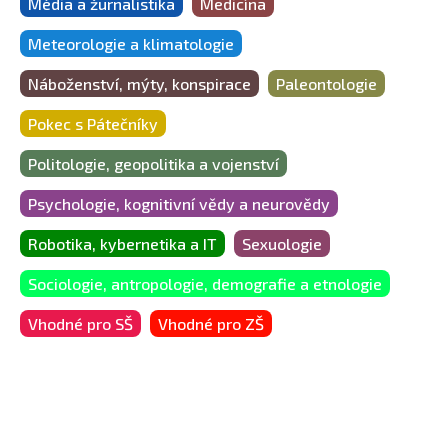
Média a žurnalistika
Medicína
Meteorologie a klimatologie
Náboženství, mýty, konspirace
Paleontologie
Pokec s Pátečníky
Politologie, geopolitika a vojenství
Psychologie, kognitivní vědy a neurovědy
Robotika, kybernetika a IT
Sexuologie
Sociologie, antropologie, demografie a etnologie
Vhodné pro SŠ
Vhodné pro ZŠ