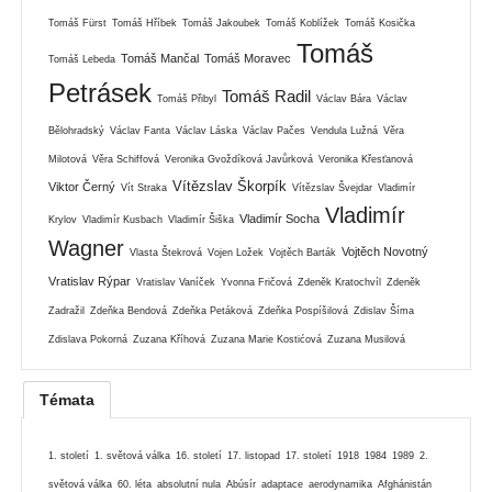
Tomáš Fürst
Tomáš Hříbek
Tomáš Jakoubek
Tomáš Koblížek
Tomáš Kosička
Tomáš
Tomáš Mančal
Tomáš Moravec
Tomáš Lebeda
Petrásek
Tomáš Radil
Tomáš Přibyl
Václav Bára
Václav
Bělohradský
Václav Fanta
Václav Láska
Václav Pačes
Vendula Lužná
Věra
Milotová
Věra Schiffová
Veronika Gvoždíková Javůrková
Veronika Křesťanová
Vítězslav Škorpík
Viktor Černý
Vít Straka
Vítězslav Švejdar
Vladimír
Vladimír
Vladimír Socha
Krylov
Vladimír Kusbach
Vladimír Šiška
Wagner
Vojtěch Novotný
Vlasta Štekrová
Vojen Ložek
Vojtěch Barták
Vratislav Rýpar
Vratislav Vaníček
Yvonna Fričová
Zdeněk Kratochvíl
Zdeněk
Zadražil
Zdeňka Bendová
Zdeňka Petáková
Zdeňka Pospíšilová
Zdislav Šíma
Zdislava Pokorná
Zuzana Kříhová
Zuzana Marie Kostićová
Zuzana Musilová
Témata
1. století
1. světová válka
16. století
17. listopad
17. století
1918
1984
1989
2.
světová válka
60. léta
absolutní nula
Abúsír
adaptace
aerodynamika
Afghánistán