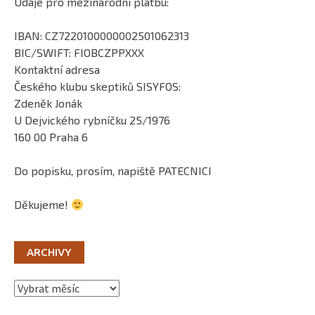
Údaje pro mezinárodní platbu:
IBAN: CZ7220100000002501062313
BIC/SWIFT: FIOBCZPPXXX
Kontaktní adresa
Českého klubu skeptiků SISYFOS:
Zdeněk Jonák
U Dejvického rybníčku 25/1976
160 00 Praha 6
Do popisku, prosím, napiště PATECNICI
Děkujeme!
ARCHIVY
Archivy