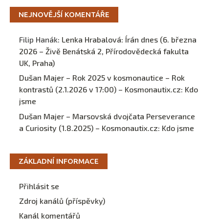
NEJNOVĚJŠÍ KOMENTÁŘE
Filip Hanák
:
Lenka Hrabalová: Írán dnes (6. března
2026 – Živě Benátská 2, Přírodovědecká fakulta
UK, Praha)
Dušan Majer – Rok 2025 v kosmonautice – Rok
kontrastů (2.1.2026 v 17:00) – Kosmonautix.cz
:
Kdo
jsme
Dušan Majer – Marsovská dvojčata Perseverance
a Curiosity (1.8.2025) – Kosmonautix.cz
:
Kdo jsme
ZÁKLADNÍ INFORMACE
Přihlásit se
Zdroj kanálů (příspěvky)
Kanál komentářů