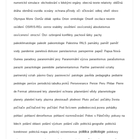
numerické simulace
obchodování s lidskými orgány
obecná teorie relativity
oběžná
dráha
obrněná vozidla
oceány
ochrana přírody
oči
očkování
odboj
oheň
olovo
Olympus Mons
Oortův oblak
optika
Orion
ornitologie
Orwell
oscilace neutrin
osídlení
OSIRIS-REx
ostrov stability
osvětlení
osvícenský absolutismus
osvícenství
otroctví
Ötzi
ozbrojené konflikty
pachové látky
pachy
paleoklimatologie
paleolit
paleontologie
Palestina
PALS
památky
paměť
paměť
vody
pandemie
panelová diskuse
panslavismus
panspermie
papež
Papua Nová-
Guinea
paradoxy
paranormální jevy
Paranormální výzva
parasitismus
parašutismus
paraziti
parazitologie
pareidolie
parlamentarismus
Parthie
partnerské vztahy
partnerský vztah
pásmo Gazy
pastevectví
patologie
pavěda
pedagogika
pediatrie
pedologie
peníze
periodická tabulka prvků
Perseverance
Persie
Peru
Philae
Pierre
planetární vědy
planetologie
de Fermat
pilotované lety
planetární ochrana
planety
platební karty
plazma
plesiosauři
plodnost
Pluto
počasí
počátky života
počítače
počítačové hry
počítání
Pod Svícnem
podledovcová jezera
pohádky
pohlaví
pohlavní dimorfismus
pohlavní rozmnožování
Pokec s Pátečníky
pokusy na
lidech
polární oblasti
polární výzkum
polární záře
politická geografie
politická
politika
politologie
korektnost
politická mapa
politický extremismus
polokovy