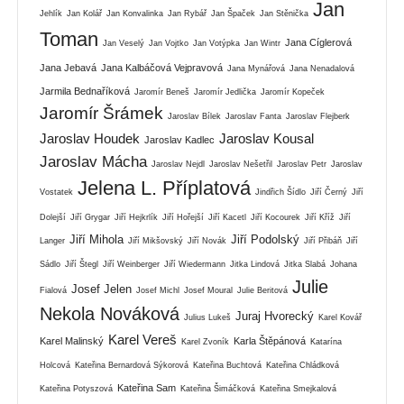
Jan
Jehlík
Jan Kolář
Jan Konvalinka
Jan Rybář
Jan Špaček
Jan Stěnička
Toman
Jana Cíglerová
Jan Veselý
Jan Vojtko
Jan Votýpka
Jan Wintr
Jana Jebavá
Jana Kalbáčová Vejpravová
Jana Mynářová
Jana Nenadalová
Jarmila Bednaříková
Jaromír Beneš
Jaromír Jedlička
Jaromír Kopeček
Jaromír Šrámek
Jaroslav Bílek
Jaroslav Fanta
Jaroslav Flejberk
Jaroslav Houdek
Jaroslav Kousal
Jaroslav Kadlec
Jaroslav Mácha
Jaroslav Nejdl
Jaroslav Nešetřil
Jaroslav Petr
Jaroslav
Jelena L. Příplatová
Vostatek
Jindřich Šídlo
Jiří Černý
Jiří
Dolejší
Jiří Grygar
Jiří Hejkrlík
Jiří Hořejší
Jiří Kacetl
Jiří Kocourek
Jiří Kříž
Jiří
Jiří Mihola
Jiří Podolský
Langer
Jiří Mikšovský
Jiří Novák
Jiří Přibáň
Jiří
Sádlo
Jiří Štegl
Jiří Weinberger
Jiří Wiedermann
Jitka Lindová
Jitka Slabá
Johana
Julie
Josef Jelen
Fialová
Josef Michl
Josef Moural
Julie Beritová
Nekola Nováková
Juraj Hvorecký
Julius Lukeš
Karel Kovář
Karel Vereš
Karel Malinský
Karla Štěpánová
Karel Zvoník
Katarína
Holcová
Kateřina Bernardová Sýkorová
Kateřina Buchtová
Kateřina Chládková
Kateřina Sam
Kateřina Potyszová
Kateřina Šimáčková
Kateřina Smejkalová