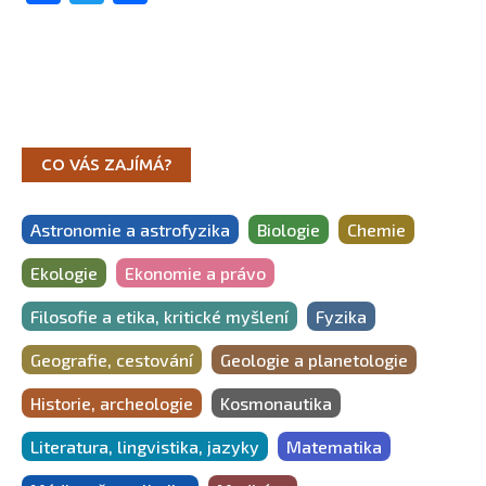
CO VÁS ZAJÍMÁ?
Astronomie a astrofyzika
Biologie
Chemie
Ekologie
Ekonomie a právo
Filosofie a etika, kritické myšlení
Fyzika
Geografie, cestování
Geologie a planetologie
Historie, archeologie
Kosmonautika
Literatura, lingvistika, jazyky
Matematika