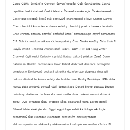
Ceres
CERN
černá díra
Černobyl
červení trpaslíci
Češi
česká kotlina
Česká
Československo
republika
česká státnost
Česká televize
Československé legie
Český klub skeptiků
český stát
cestování
charismatické církve
Charles Darwin
chemie
Cheb
chemická komunikace
chemické látky
chemický prvek
chemtrails
Chile
chiralita
choroba
chování
chráněná území
chronobiologie
chytré domácnosti
CIA
čich
čichová komunikace
čichové podněty
Čína
čínské kroužky
čísla
číslo Pí
ČR
Clayův institut
Columbia
conquistadoři
COVID
COVID-19
Craig Venter
Cromwell
čtyři jezdci
Curiosity
cystická fibróza
dálkový průzkum Země
Daniel
Kahneman
Dánsko
darwinismus
David Hilbert
dědičnost
demence
demografie
demokracie
Denisované
desková tektonika
dezinformace
diagnoza
dinosauři
diskuse
dlouhodobé kosmické lety
dlouhodobé mise
Dmitrij Mendělejev
DNA
doba
ledová
doba poledová
domácí násilí
domestikace
Donald Trump
doprava
Dragon
druhohory
dualismus
duchové
duchovní služba
duše
duševní nemoci
duševní
zdraví
Dyje
dynamika růstu
dystopie
Éčka
ediakarská fauna
Edvard Beneš
ekologie
Edward White
efekt placebo
Egypt
egyptologie
eidetická biologie
ekonomický růst
ekonomie
ekonomika
ekosystém
elektrodynamika
elektromagnetismus
elektronky
elektronová mikroskopie
elementární částice
ELI