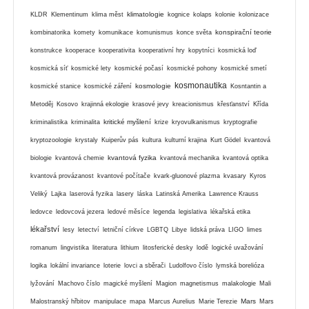
klimatologie
KLDR
Klementinum
klima měst
kognice
kolaps
kolonie
kolonizace
konspirační teorie
kombinatorika
komety
komunikace
komunismus
konce světa
konstrukce
kooperace
kooperativita
kooperativní hry
kopytníci
kosmická loď
kosmická síť
kosmické lety
kosmické počasí
kosmické pohony
kosmické smetí
kosmonautika
kosmologie
kosmické stanice
kosmické záření
Kosntantin a
Metoděj
Kosovo
krajinná ekologie
krasové jevy
kreacionismus
křesťanství
Křída
kritické myšlení
kriminalistika
kriminalita
krize
kryovulkanismus
kryptografie
kryptozoologie
krystaly
Kuiperův pás
kultura
kulturní krajina
Kurt Gödel
kvantová
kvantová fyzika
biologie
kvantová chemie
kvantová mechanika
kvantová optika
kvantová provázanost
kvantové počítače
kvark-gluonové plazma
kvasary
Kyros
Veliký
Lajka
laserová fyzika
lasery
láska
Latinská Amerika
Lawrence Krauss
ledovce
ledovcová jezera
ledové měsíce
legenda
legislativa
lékařská etika
lékařství
lesy
letectví
letniční církve
LGBTQ
Libye
lidská práva
LIGO
limes
romanum
lingvistika
literatura
lithium
litosferické desky
lodě
logické uvažování
logika
lokální invariance
loterie
lovci a sběrači
Ludolfovo číslo
lymská borelióza
lyžování
Machovo číslo
magické myšlení
Magion
magnetismus
malakologie
Mali
Mars
Malostranský hřbitov
manipulace
mapa
Marcus Aurelius
Marie Terezie
Mars