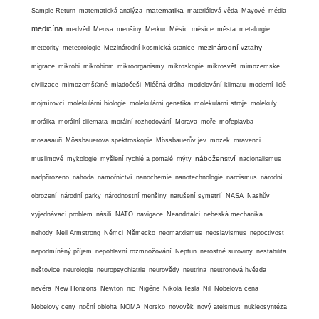
matematika
Sample Return
matematická analýza
materiálová věda
Mayové
média
medicína
medvěd
Mensa
menšiny
Merkur
Měsíc
měsíce
města
metalurgie
mezinárodní vztahy
meteority
meteorologie
Mezinárodní kosmická stanice
migrace
mikrobi
mikrobiom
mikroorganismy
mikroskopie
mikrosvět
mimozemské
civilizace
mimozemšťané
mladočeši
Mléčná dráha
modelování klimatu
moderní lidé
mojmírovci
molekulární biologie
molekulární genetika
molekulární stroje
molekuly
morálka
morální dilemata
morální rozhodování
Morava
moře
mořeplavba
mosasauři
Mössbauerova spektroskopie
Mössbauerův jev
mozek
mravenci
náboženství
muslimové
mykologie
myšlení rychlé a pomalé
mýty
nacionalismus
nadpřirozeno
náhoda
námořnictví
nanochemie
nanotechnologie
narcismus
národní
obrození
národní parky
národnostní menšiny
narušení symetrií
NASA
Nashův
vyjednávací problém
násilí
NATO
navigace
Neandrtálci
nebeská mechanika
nehody
Neil Armstrong
Němci
Německo
neomarxismus
neoslavismus
nepoctivost
nepodmíněný příjem
nepohlavní rozmnožování
Neptun
nerostné suroviny
nestabilita
neštovice
neurologie
neuropsychiatrie
neurovědy
neutrina
neutronová hvězda
nevěra
New Horizons
Newton
nic
Nigérie
Nikola Tesla
Nil
Nobelova cena
Nobelovy ceny
noční obloha
NOMA
Norsko
novověk
nový ateismus
nukleosyntéza