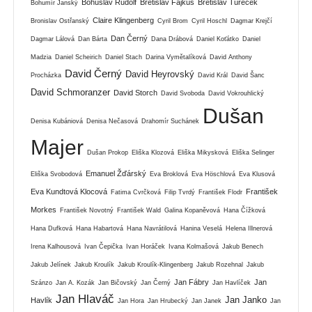
Bohuslav Rudolf
Břetislav Fajkus
Břetislav Tureček
Bohumír Janský
Claire Klingenberg
Bronislav Ostřanský
Cyril Brom
Cyril Hoschl
Dagmar Krejčí
Dan Černý
Dagmar Lálová
Dan Bárta
Dana Drábová
Daniel Koťátko
Daniel
Madzia
Daniel Scheirich
Daniel Stach
Darina Vymětalíková
David Anthony
David Černý
David Heyrovský
Procházka
David Král
David Šanc
David Schmoranzer
David Storch
David Svoboda
David Vokrouhlický
Dušan
Denisa Kubániová
Denisa Nečasová
Drahomír Suchánek
Majer
Dušan Prokop
Eliška Klozová
Eliška Mikysková
Eliška Selinger
Emanuel Žďárský
Eliška Svobodová
Eva Broklová
Eva Höschlová
Eva Klusová
Eva Kundtová Klocová
František
Fatima Cvrčková
Filip Tvrdý
František Flodr
Morkes
František Novotný
František Wald
Galina Kopaněvová
Hana Čížková
Hana Dufková
Hana Habartová
Hana Navrátilová
Hanina Veselá
Helena Illnerová
Irena Kalhousová
Ivan Čepička
Ivan Horáček
Ivana Kolmašová
Jakub Benech
Jakub Jelínek
Jakub Kroulík
Jakub Kroulík-Klingenberg
Jakub Rozehnal
Jakub
Jan Fábry
Jan
Szánzo
Jan A. Kozák
Jan Bičovský
Jan Černý
Jan Havlíček
Jan Hlaváč
Jan Janko
Havlík
Jan Hora
Jan Hrubecký
Jan Janek
Jan