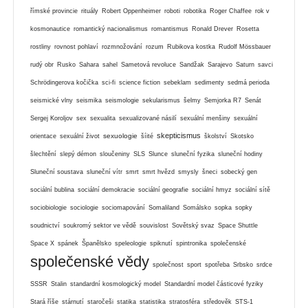
římské provincie
rituály
Robert Oppenheimer
roboti
robotika
Roger Chaffee
rok v
kosmonautice
romantický nacionalismus
romantismus
Ronald Drever
Rosetta
rostliny
rovnost pohlaví
rozmnožování
rozum
Rubikova kostka
Rudolf Mössbauer
rudý obr
Rusko
Sahara
sahel
Sametová revoluce
Sandžak
Sarajevo
Saturn
savci
Schrödingerova kočička
sci-fi
science fiction
sebeklam
sedimenty
sedmá perioda
seismické vlny
seismika
seismologie
sekularismus
šelmy
Semjorka R7
Senát
Sergej Koroljov
sex
sexualita
sexualizované násilí
sexuální menšiny
sexuální
skepticismus
sexuologie
orientace
sexuální život
šíité
školství
Skotsko
šlechtění
slepý démon
sloučeniny
SLS
Slunce
sluneční fyzika
sluneční hodiny
Sluneční soustava
sluneční vítr
smrt
smrt hvězd
smysly
šneci
sobecký gen
sociální bublina
sociální demokracie
sociální geografie
sociální hmyz
sociální sítě
sociobiologie
sociologie
sociomapování
Somaliland
Somálsko
sopka
sopky
soudnictví
soukromý sektor ve vědě
souvislost
Sovětský svaz
Space Shuttle
Space X
spánek
Španělsko
speleologie
spiknutí
spintronika
společenské
společenské vědy
společnost
sport
spotřeba
Srbsko
srdce
SSSR
Stalin
standardní kosmologický model
Standardní model částicové fyziky
Stará říše
stárnutí
staročeši
statika
statistika
stratosféra
středověk
STS-1