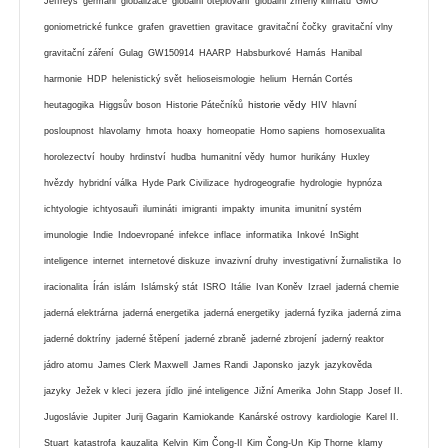
Jeffreys
germáni
globalizace
globální oteplování
globální zmeny klimatu
GMO
goniometrické funkce
grafen
gravettien
gravitace
gravitační čočky
gravitační vlny
gravitační záření
Gulag
GW150914
HAARP
Habsburkové
Hamás
Hanibal
harmonie
HDP
helenistický svět
helioseismologie
helium
Hernán Cortés
historie vědy
heutagogika
Higgsův boson
Historie Pátečníků
HIV
hlavní
posloupnost
hlavolamy
hmota
hoaxy
homeopatie
Homo sapiens
homosexualita
horolezectví
houby
hrdinství
hudba
humanitní vědy
humor
hurikány
Huxley
hvězdy
hybridní válka
Hyde Park Civilizace
hydrogeografie
hydrologie
hypnóza
ichtyologie
ichtyosauři
ilumináti
imigranti
impakty
imunita
imunitní systém
imunologie
Indie
Indoevropané
infekce
inflace
informatika
Inkové
InSight
inteligence
internet
internetové diskuze
invazivní druhy
investigativní žurnalistika
Io
iracionalita
Írán
islám
Islámský stát
ISRO
Itálie
Ivan Koněv
Izrael
jaderná chemie
jaderná elektrárna
jaderná energetika
jaderná energetiky
jaderná fyzika
jaderná zima
jaderné doktríny
jaderné štěpení
jaderné zbraně
jaderné zbrojení
jaderný reaktor
jádro atomu
James Clerk Maxwell
James Randi
Japonsko
jazyk
jazykověda
jazyky
Ježek v kleci
jezera
jídlo
jiné inteligence
Jižní Amerika
John Stapp
Josef II.
Jugoslávie
Jupiter
Jurij Gagarin
Kamiokande
Kanárské ostrovy
kardiologie
Karel II.
Stuart
katastrofa
kauzalita
Kelvin
Kim Čong-Il
Kim Čong-Un
Kip Thorne
klamy