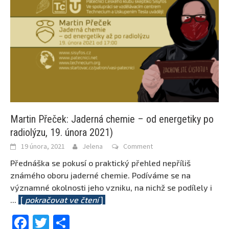
Martin Přeček: Jaderná chemie – od energetiky po
radiolýzu, 19. února 2021)
19 února, 2021
Jelena
Comment
Přednáška se pokusí o praktický přehled nepříliš
známého oboru jaderné chemie. Podíváme se na
významné okolnosti jeho vzniku, na nichž se podílely i
...
[
pokračovat ve čtení
]
Facebook
Twitter
Share