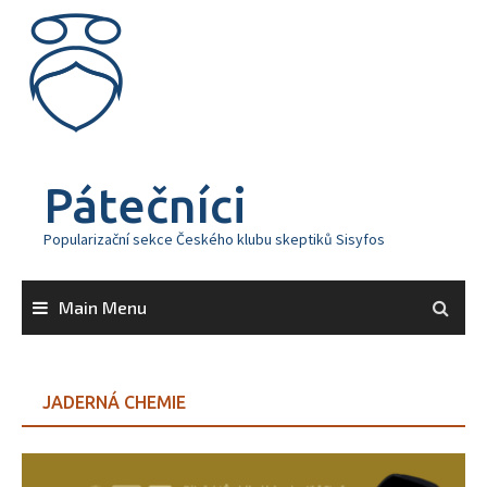
Skip
to
content
Pátečníci
Popularizační sekce Českého klubu skeptiků Sisyfos
Main Menu
JADERNÁ CHEMIE