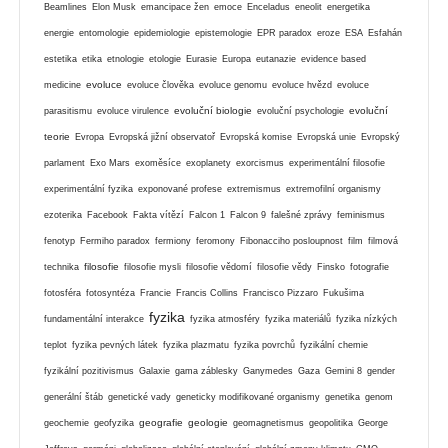
Beamlines
Elon Musk
emancipace žen
emoce
Enceladus
eneolit
energetika
energie
entomologie
epidemiologie
epistemologie
EPR paradox
eroze
ESA
Esfahán
estetika
etika
etnologie
etologie
Eurasie
Europa
eutanazie
evidence based
evoluce
medicine
evoluce člověka
evoluce genomu
evoluce hvězd
evoluce
evoluční biologie
evoluční
parasitismu
evoluce virulence
evoluční psychologie
teorie
Evropa
Evropská jižní observatoř
Evropská komise
Evropská unie
Evropský
parlament
Exo Mars
exoměsíce
exoplanety
exorcismus
experimentální filosofie
experimentální fyzika
exponované profese
extremismus
extremofilní organismy
ezoterika
Facebook
Fakta vítězí
Falcon 1
Falcon 9
falešné zprávy
feminismus
fenotyp
Fermiho paradox
fermiony
feromony
Fibonacciho posloupnost
film
filmová
filosofie
technika
filosofie mysli
filosofie vědomí
filosofie vědy
Finsko
fotografie
fotosféra
fotosyntéza
Francie
Francis Collins
Francisco Pizzaro
Fukušima
fyzika
fundamentální interakce
fyzika atmosféry
fyzika materiálů
fyzika nízkých
teplot
fyzika pevných látek
fyzika plazmatu
fyzika povrchů
fyzikální chemie
fyzikální pozitivismus
Galaxie
gama záblesky
Ganymedes
Gaza
Gemini 8
gender
generální štáb
genetické vady
geneticky modifikované organismy
genetika
genom
geografie
geologie
geochemie
geofyzika
geomagnetismus
geopolitika
George