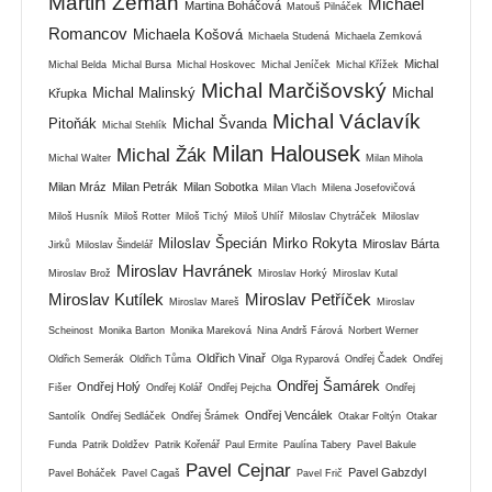
Martin Zeman
Michael
Martina Boháčová
Matouš Pilnáček
Romancov
Michaela Košová
Michaela Studená
Michaela Zemková
Michal
Michal Belda
Michal Bursa
Michal Hoskovec
Michal Jeníček
Michal Křížek
Michal Marčišovský
Michal Malinský
Michal
Křupka
Michal Václavík
Pitoňák
Michal Švanda
Michal Stehlík
Milan Halousek
Michal Žák
Michal Walter
Milan Mihola
Milan Mráz
Milan Petrák
Milan Sobotka
Milan Vlach
Milena Josefovičová
Miloš Husník
Miloš Rotter
Miloš Tichý
Miloš Uhlíř
Miloslav Chytráček
Miloslav
Miloslav Špecián
Mirko Rokyta
Miroslav Bárta
Jirků
Miloslav Šindelář
Miroslav Havránek
Miroslav Brož
Miroslav Horký
Miroslav Kutal
Miroslav Kutílek
Miroslav Petříček
Miroslav Mareš
Miroslav
Scheinost
Monika Barton
Monika Mareková
Nina Andrš Fárová
Norbert Werner
Oldřich Vinař
Oldřich Semerák
Oldřich Tůma
Olga Ryparová
Ondřej Čadek
Ondřej
Ondřej Šamárek
Ondřej Holý
Fišer
Ondřej Kolář
Ondřej Pejcha
Ondřej
Ondřej Vencálek
Santolík
Ondřej Sedláček
Ondřej Šrámek
Otakar Foltýn
Otakar
Funda
Patrik Doldžev
Patrik Kořenář
Paul Ermite
Paulína Tabery
Pavel Bakule
Pavel Cejnar
Pavel Gabzdyl
Pavel Boháček
Pavel Cagaš
Pavel Frič