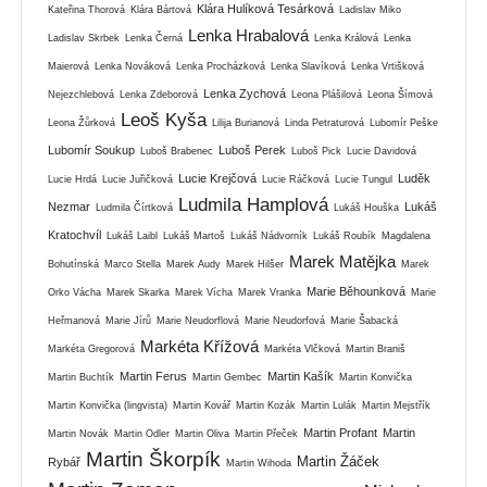
Klára Hulíková Tesárková
Kateřina Thorová
Klára Bártová
Ladislav Miko
Lenka Hrabalová
Ladislav Skrbek
Lenka Černá
Lenka Králová
Lenka
Maierová
Lenka Nováková
Lenka Procházková
Lenka Slavíková
Lenka Vrtišková
Lenka Zychová
Nejezchlebová
Lenka Zdeborová
Leona Plášilová
Leona Šímová
Leoš Kyša
Leona Žůrková
Lilija Burianová
Linda Petraturová
Lubomír Peške
Lubomír Soukup
Luboš Perek
Luboš Brabenec
Luboš Pick
Lucie Davidová
Lucie Krejčová
Luděk
Lucie Hrdá
Lucie Juřičková
Lucie Ráčková
Lucie Tungul
Ludmila Hamplová
Nezmar
Lukáš
Ludmila Čírtková
Lukáš Houška
Kratochvíl
Lukáš Laibl
Lukáš Martoš
Lukáš Nádvorník
Lukáš Roubík
Magdalena
Marek Matějka
Bohutínská
Marco Stella
Marek Audy
Marek Hilšer
Marek
Marie Běhounková
Orko Vácha
Marek Skarka
Marek Vícha
Marek Vranka
Marie
Heřmanová
Marie Jírů
Marie Neudorflová
Marie Neudorfová
Marie Šabacká
Markéta Křížová
Markéta Gregorová
Markéta Vlčková
Martin Braniš
Martin Ferus
Martin Kašík
Martin Buchtík
Martin Gembec
Martin Konvička
Martin Konvička (lingvista)
Martin Kovář
Martin Kozák
Martin Lulák
Martin Mejstřík
Martin Profant
Martin
Martin Novák
Martin Odler
Martin Oliva
Martin Přeček
Martin Škorpík
Martin Žáček
Rybář
Martin Wihoda