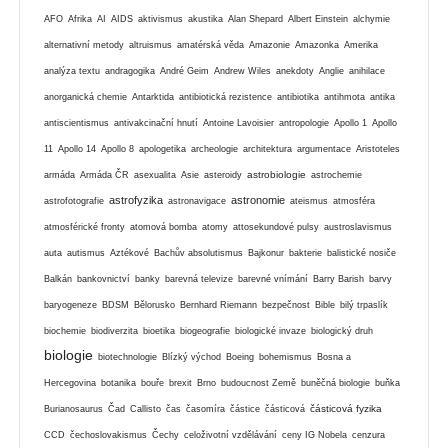
AFO
Afrika
AI
AIDS
aktivismus
akustika
Alan Shepard
Albert Einstein
alchymie
alternativní metody
altruismus
amatérská věda
Amazonie
Amazonka
Amerika
analýza textu
andragogika
André Geim
Andrew Wiles
anekdoty
Anglie
anihilace
anorganická chemie
Antarktida
antibiotická rezistence
antibiotika
antihmota
antika
antiscientismus
antivakcinační hnutí
Antoine Lavoisier
antropologie
Apollo 1
Apollo
11
Apollo 14
Apollo 8
apologetika
archeologie
architektura
argumentace
Aristoteles
astrobiologie
armáda
Armáda ČR
asexualita
Asie
asteroidy
astrochemie
astrofyzika
astronomie
astrofotografie
astronavigace
ateismus
atmosféra
atmosférické fronty
atomová bomba
atomy
attosekundové pulsy
austroslavismus
auta
autismus
Aztékové
Bachův absolutismus
Bajkonur
bakterie
balistické nosiče
Balkán
bankovnictví
banky
barevná televize
barevné vnímání
Barry Barish
barvy
baryogeneze
BDSM
Bělorusko
Bernhard Riemann
bezpečnost
Bible
bilý trpaslík
biochemie
biodiverzita
bioetika
biogeografie
biologické invaze
biologický druh
biologie
biotechnologie
Blízký východ
Boeing
bohemismus
Bosna a
Hercegovina
botanika
bouře
brexit
Brno
budoucnost Země
buněčná biologie
buňka
částicová fyzika
Burianosaurus
Čad
Callisto
čas
časomíra
částice
částicová
CCD
čechoslovakismus
Čechy
celoživotní vzdělávání
ceny IG Nobela
cenzura