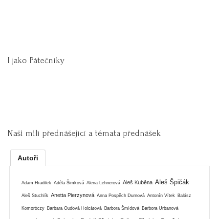
I jako Pátečníky
Naši milí přednášející a témata přednášek
Autoři
Aleš Špičák
Aleš Kuběna
Adam Hradilek
Adéla Šimková
Alena Lehnerová
Anetta Pierzynová
Aleš Stuchlík
Anna Pospěch Durnová
Antonín Vítek
Balász
Komoróczy
Barbara Oudová Holcátová
Barbora Šmídová
Barbora Urbanová