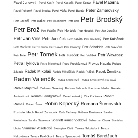
Pavel Materna
Pavel Jungwirth
Pavel Kasík
Pavel Kosatík
Pavel Kozák
Peter Zamarovský
Pavel Pokorný
Pavel Stopka
Pavel Váňa
Pavol Bargár
Petr Brodský
Petr Bakalář
Petr Blažek
Petr Blumentrit
Petr Bob
Petr Brož
Petr Horálek
Petr Fabián
Petr Houdek
Petr Jan Juračka
Petr Jan Vinš
Petr Janeček
Petr Kulhánek
Petr Kabáth
Petr Koubský
Petr Scheirich
Petr Morávek
Petr Neruda
Petr Pavel
Petr Pokorný
Petr Slavíček
Petr Tomek
Petr Wawrosz
Petr Tureček
Petr Tolar
Petr Voříšek
Petra Hyklová
Prokop Hapala
Petra Mlejnková
Petra Procházková
Prokop
Radek Mikoláš
Radek Žemlička
Závada
Radek Mikulášek
Radek Ptáček
Radim Valenčík
Radka Kellnerová
Radka Kremlíková Pourová
Radka Majerová
Radovan Samotný
Radvan Bahbouh
Rastislav Maďar
Renáta
Renata Landgrafová
Robert
Androvičová
René Levínský
Rita Kočárová
Robin Kopecký
Romana Šumavská
Rameš
Robert Švarc
Rostislav Mach
Rudolf Zahradník
Ruth Tachezy
Růžena Dostálová
Sandra
Scarlett Rauschgoldová
Kreisslová
Sandra Sázelová
Sebastian Chum
Stanislav
Stanislav Vosolsobě
Lhota
Svatopluk Civiš
Tereza Nekolářová
Tereza
Tomáš Bandžuch
Nekovářová
Tereza Pavlíčková
Tereza Spencerová