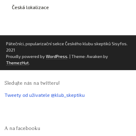
Česká lokalizace
Pátečníci, popularizační sekce Českého klubu skeptiků Sisyfos.
2021
Proudly powered by
WordPress
.
|
Theme: Awaken by
ThemezHut
.
Sledujte nás na twitteru!
Tweety od uživatele @klub_skeptiku
A na facebooku