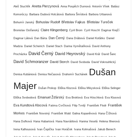
Anetta Pierzynová
Aleš Stuchlík
Anna Pospěch Durnová
Antonín Vítek
Balász
Komoróczy
Barbara Oudová Holcátová
Barbora Šmídová
Barbora Urbanová
Bohuslav Rudolf
Břetislav Fajkus
Břetislav Tureček
Bohumír Janský
Claire Klingenberg
Bronislav Ostřanský
Cyril Brom
Cyril Hoschl
Dagmar Krejčí
Dan Černý
Dagmar Lálová
Dan Bárta
Dana Drábová
Daniel Koťátko
Daniel
Madzia
Daniel Scheirich
Daniel Stach
Darina Vymětalíková
David Anthony
David Černý
David Heyrovský
Procházka
David Král
David Šanc
David Schmoranzer
David Storch
David Svoboda
David Vokrouhlický
Dušan
Denisa Kubániová
Denisa Nečasová
Drahomír Suchánek
Majer
Dušan Prokop
Eliška Klozová
Eliška Mikysková
Eliška Selinger
Emanuel Žďárský
Eliška Svobodová
Eva Broklová
Eva Höschlová
Eva Klusová
Eva Kundtová Klocová
František
Fatima Cvrčková
Filip Tvrdý
František Flodr
Morkes
František Novotný
František Wald
Galina Kopaněvová
Hana Čížková
Hana Dufková
Hana Habartová
Hana Navrátilová
Hanina Veselá
Helena Illnerová
Irena Kalhousová
Ivan Čepička
Ivan Horáček
Ivana Kolmašová
Jakub Benech