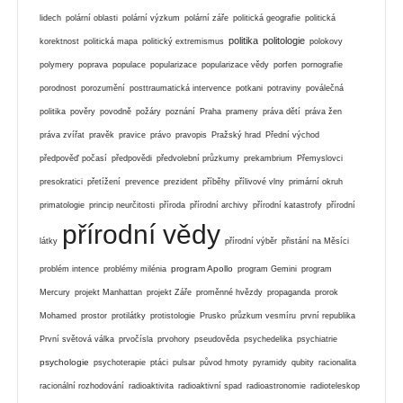
lidech
polární oblasti
polární výzkum
polární záře
politická geografie
politická
politika
politologie
korektnost
politická mapa
politický extremismus
polokovy
polymery
poprava
populace
popularizace
popularizace vědy
porfen
pornografie
porodnost
porozumění
posttraumatická intervence
potkani
potraviny
poválečná
politika
pověry
povodně
požáry
poznání
Praha
prameny
práva dětí
práva žen
práva zvířat
pravěk
pravice
právo
pravopis
Pražský hrad
Přední východ
předpověď počasí
předpovědi
předvolební průzkumy
prekambrium
Přemyslovci
presokratici
přetížení
prevence
prezident
příběhy
přílivové vlny
primární okruh
primatologie
princip neurčitosti
příroda
přírodní archivy
přírodní katastrofy
přírodní
přírodní vědy
látky
přírodní výběr
přistání na Měsíci
program Apollo
problém intence
problémy milénia
program Gemini
program
Mercury
projekt Manhattan
projekt Záře
proměnné hvězdy
propaganda
prorok
Mohamed
prostor
protilátky
protistologie
Prusko
průzkum vesmíru
první republika
První světová válka
prvočísla
prvohory
pseudověda
psychedelika
psychiatrie
psychologie
psychoterapie
ptáci
pulsar
původ hmoty
pyramidy
qubity
racionalita
racionální rozhodování
radioaktivita
radioaktivní spad
radioastronomie
radioteleskop