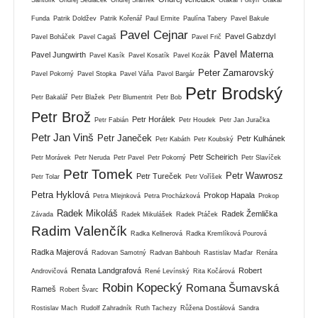
Funda
Patrik Doldžev
Patrik Kořenář
Paul Ermite
Paulína Tabery
Pavel Bakule
Pavel Cejnar
Pavel Gabzdyl
Pavel Boháček
Pavel Cagaš
Pavel Frič
Pavel Materna
Pavel Jungwirth
Pavel Kasík
Pavel Kosatík
Pavel Kozák
Peter Zamarovský
Pavel Pokorný
Pavel Stopka
Pavel Váňa
Pavol Bargár
Petr Brodský
Petr Bakalář
Petr Blažek
Petr Blumentrit
Petr Bob
Petr Brož
Petr Horálek
Petr Fabián
Petr Houdek
Petr Jan Juračka
Petr Jan Vinš
Petr Janeček
Petr Kulhánek
Petr Kabáth
Petr Koubský
Petr Scheirich
Petr Morávek
Petr Neruda
Petr Pavel
Petr Pokorný
Petr Slavíček
Petr Tomek
Petr Wawrosz
Petr Tureček
Petr Tolar
Petr Voříšek
Petra Hyklová
Prokop Hapala
Petra Mlejnková
Petra Procházková
Prokop
Radek Mikoláš
Radek Žemlička
Závada
Radek Mikulášek
Radek Ptáček
Radim Valenčík
Radka Kellnerová
Radka Kremlíková Pourová
Radka Majerová
Radovan Samotný
Radvan Bahbouh
Rastislav Maďar
Renáta
Renata Landgrafová
Robert
Androvičová
René Levínský
Rita Kočárová
Robin Kopecký
Romana Šumavská
Rameš
Robert Švarc
Rostislav Mach
Rudolf Zahradník
Ruth Tachezy
Růžena Dostálová
Sandra