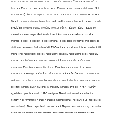
logika
lokální invariance
loterie
lovci a sběrači
Ludolfovo číslo
lymská borelióza
lyžování
Machovo číslo
magické myšlení
Magion
magnetismus
malakologie
Mali
Mars
Malostranský hřbitov
manipulace
mapa
Marcus Aurelius
Marie Terezie
Mars
matematika
Sample Return
matematická analýza
materiálová věda
Mayové
média
medicína
medvěd
Mensa
menšiny
Merkur
Měsíc
měsíce
města
metalurgie
mezinárodní vztahy
meteority
meteorologie
Mezinárodní kosmická stanice
migrace
mikrobi
mikrobiom
mikroorganismy
mikroskopie
mikrosvět
mimozemské
civilizace
mimozemšťané
mladočeši
Mléčná dráha
modelování klimatu
moderní lidé
mojmírovci
molekulární biologie
molekulární genetika
molekulární stroje
molekuly
morálka
morální dilemata
morální rozhodování
Morava
moře
mořeplavba
mosasauři
Mössbauerova spektroskopie
Mössbauerův jev
mozek
mravenci
náboženství
muslimové
mykologie
myšlení rychlé a pomalé
mýty
nacionalismus
nadpřirozeno
náhoda
námořnictví
nanochemie
nanotechnologie
narcismus
národní
obrození
národní parky
národnostní menšiny
narušení symetrií
NASA
Nashův
vyjednávací problém
násilí
NATO
navigace
Neandrtálci
nebeská mechanika
nehody
Neil Armstrong
Němci
Německo
neomarxismus
neoslavismus
nepoctivost
nepodmíněný příjem
nepohlavní rozmnožování
Neptun
nerostné suroviny
nestabilita
neštovice
neurologie
neuropsychiatrie
neurovědy
neutrina
neutronová hvězda