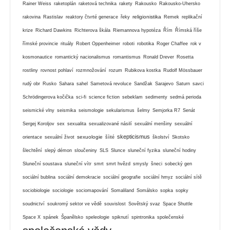
Rainer Weiss
raketoplán
raketová technika
rakety
Rakousko
Rakousko-Uhersko
religionistika
rakovina
Rastislav
reaktory čtvrté generace
řeky
Remek
replikační
krize
Richard Dawkins
Richterova škála
Riemannova hypotéza
Řím
Římská říše
římské provincie
rituály
Robert Oppenheimer
roboti
robotika
Roger Chaffee
rok v
kosmonautice
romantický nacionalismus
romantismus
Ronald Drever
Rosetta
rostliny
rovnost pohlaví
rozmnožování
rozum
Rubikova kostka
Rudolf Mössbauer
rudý obr
Rusko
Sahara
sahel
Sametová revoluce
Sandžak
Sarajevo
Saturn
savci
Schrödingerova kočička
sci-fi
science fiction
sebeklam
sedimenty
sedmá perioda
seismické vlny
seismika
seismologie
sekularismus
šelmy
Semjorka R7
Senát
Sergej Koroljov
sex
sexualita
sexualizované násilí
sexuální menšiny
sexuální
skepticismus
sexuologie
orientace
sexuální život
šíité
školství
Skotsko
šlechtění
slepý démon
sloučeniny
SLS
Slunce
sluneční fyzika
sluneční hodiny
Sluneční soustava
sluneční vítr
smrt
smrt hvězd
smysly
šneci
sobecký gen
sociální bublina
sociální demokracie
sociální geografie
sociální hmyz
sociální sítě
sociobiologie
sociologie
sociomapování
Somaliland
Somálsko
sopka
sopky
soudnictví
soukromý sektor ve vědě
souvislost
Sovětský svaz
Space Shuttle
Space X
spánek
Španělsko
speleologie
spiknutí
spintronika
společenské