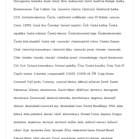
Hercegovina
botanika
bouře
brexit
Brno
budoucnost Země
buněčná biologie
buňka
částicová fyzika
Burianosaurus
Čad
Callisto
čas
časomíra
částice
částicová
CCD
čechoslovakismus
Čechy
celoživotní vzdělávání
ceny IG Nobela
cenzura
Ceres
CERN
černá díra
Černobyl
červení trpaslíci
Češi
česká kotlina
Česká
Československo
republika
česká státnost
Česká televize
Československé legie
Český klub skeptiků
český stát
cestování
charismatické církve
Charles Darwin
chemie
Cheb
chemická komunikace
chemické látky
chemický prvek
chemtrails
Chile
chiralita
choroba
chování
chráněná území
chronobiologie
chytré domácnosti
CIA
čich
čichová komunikace
čichové podněty
Čína
čínské kroužky
čísla
číslo Pí
ČR
Clayův institut
Columbia
conquistadoři
COVID
COVID-19
Craig Venter
Cromwell
čtyři jezdci
Curiosity
cystická fibróza
dálkový průzkum Země
Daniel
Kahneman
Dánsko
darwinismus
David Hilbert
dědičnost
demence
demografie
demokracie
Denisované
desková tektonika
dezinformace
diagnoza
dinosauři
diskuse
dlouhodobé kosmické lety
dlouhodobé mise
Dmitrij Mendělejev
DNA
doba
ledová
doba poledová
domácí násilí
domestikace
Donald Trump
doprava
Dragon
druhohory
dualismus
duchové
duchovní služba
duše
duševní nemoci
duševní
zdraví
Dyje
dynamika růstu
dystopie
Éčka
ediakarská fauna
Edvard Beneš
ekologie
Edward White
efekt placebo
Egypt
egyptologie
eidetická biologie