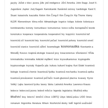
jazyky
Ježek v kleci
jezera
jídlo
jiné inteligence
Jižní Amerika
John Stapp
Josef II.
Jugoslávie
Jupiter
Jurij Gagarin
Kamiokande
Kanárské ostrovy
kardiologie
Karel II.
Stuart
katastrofa
kauzalita
Kelvin
Kim Čong-Il
Kim Čong-Un
Kip Thorne
klamy
klimatologie
KLDR
Klementinum
klima měst
kognice
kolaps
kolonie
kolonizace
konspirační teorie
kombinatorika
komety
komunikace
komunismus
konce světa
konstrukce
kooperace
kooperativita
kooperativní hry
kopytníci
kosmická loď
kosmická síť
kosmické lety
kosmické počasí
kosmické pohony
kosmické smetí
kosmonautika
kosmologie
kosmické stanice
kosmické záření
Kosntantin a
Metoděj
Kosovo
krajinná ekologie
krasové jevy
kreacionismus
křesťanství
Křída
kritické myšlení
kriminalistika
kriminalita
krize
kryovulkanismus
kryptografie
kryptozoologie
krystaly
Kuiperův pás
kultura
kulturní krajina
Kurt Gödel
kvantová
kvantová fyzika
biologie
kvantová chemie
kvantová mechanika
kvantová optika
kvantová provázanost
kvantové počítače
kvark-gluonové plazma
kvasary
Kyros
Veliký
Lajka
laserová fyzika
lasery
láska
Latinská Amerika
Lawrence Krauss
ledovce
ledovcová jezera
ledové měsíce
legenda
legislativa
lékařská etika
lékařství
lesy
letectví
letniční církve
LGBTQ
Libye
lidská práva
LIGO
limes
romanum
lingvistika
literatura
lithium
litosferické desky
lodě
logické uvažování