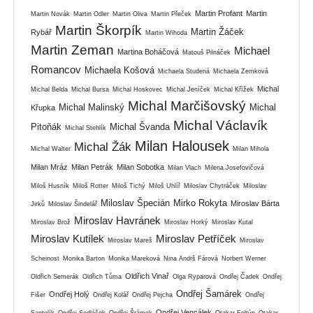
Martin Profant
Martin
Martin Novák
Martin Odler
Martin Oliva
Martin Přeček
Martin Škorpík
Martin Žáček
Rybář
Martin Wihoda
Martin Zeman
Michael
Martina Boháčová
Matouš Pilnáček
Romancov
Michaela Košová
Michaela Studená
Michaela Zemková
Michal
Michal Belda
Michal Bursa
Michal Hoskovec
Michal Jeníček
Michal Křížek
Michal Marčišovský
Michal Malinský
Michal
Křupka
Michal Václavík
Pitoňák
Michal Švanda
Michal Stehlík
Milan Halousek
Michal Žák
Michal Walter
Milan Mihola
Milan Mráz
Milan Petrák
Milan Sobotka
Milan Vlach
Milena Josefovičová
Miloš Husník
Miloš Rotter
Miloš Tichý
Miloš Uhlíř
Miloslav Chytráček
Miloslav
Miloslav Špecián
Mirko Rokyta
Miroslav Bárta
Jirků
Miloslav Šindelář
Miroslav Havránek
Miroslav Brož
Miroslav Horký
Miroslav Kutal
Miroslav Kutílek
Miroslav Petříček
Miroslav Mareš
Miroslav
Scheinost
Monika Barton
Monika Mareková
Nina Andrš Fárová
Norbert Werner
Oldřich Vinař
Oldřich Semerák
Oldřich Tůma
Olga Ryparová
Ondřej Čadek
Ondřej
Ondřej Šamárek
Ondřej Holý
Fišer
Ondřej Kolář
Ondřej Pejcha
Ondřej
Ondřej Vencálek
Santolík
Ondřej Sedláček
Ondřej Šrámek
Otakar Foltýn
Otakar