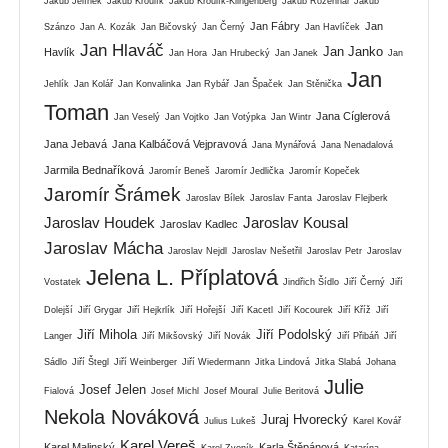
Jakub Jelínek
Jakub Kroulík
Jakub Kroulík-Klingenberg
Jakub Rozehnal
Jakub
Jan Fábry
Jan
Szánzo
Jan A. Kozák
Jan Bičovský
Jan Černý
Jan Havlíček
Jan Hlaváč
Jan Janko
Havlík
Jan Hora
Jan Hrubecký
Jan Janek
Jan
Jan
Jehlík
Jan Kolář
Jan Konvalinka
Jan Rybář
Jan Špaček
Jan Stěnička
Toman
Jana Cíglerová
Jan Veselý
Jan Vojtko
Jan Votýpka
Jan Wintr
Jana Jebavá
Jana Kalbáčová Vejpravová
Jana Mynářová
Jana Nenadalová
Jarmila Bednaříková
Jaromír Beneš
Jaromír Jedlička
Jaromír Kopeček
Jaromír Šrámek
Jaroslav Bílek
Jaroslav Fanta
Jaroslav Flejberk
Jaroslav Houdek
Jaroslav Kousal
Jaroslav Kadlec
Jaroslav Mácha
Jaroslav Nejdl
Jaroslav Nešetřil
Jaroslav Petr
Jaroslav
Jelena L. Příplatová
Vostatek
Jindřich Šídlo
Jiří Černý
Jiří
Dolejší
Jiří Grygar
Jiří Hejkrlík
Jiří Hořejší
Jiří Kacetl
Jiří Kocourek
Jiří Kříž
Jiří
Jiří Mihola
Jiří Podolský
Langer
Jiří Mikšovský
Jiří Novák
Jiří Přibáň
Jiří
Sádlo
Jiří Štegl
Jiří Weinberger
Jiří Wiedermann
Jitka Lindová
Jitka Slabá
Johana
Julie
Josef Jelen
Fialová
Josef Michl
Josef Moural
Julie Beritová
Nekola Nováková
Juraj Hvorecký
Julius Lukeš
Karel Kovář
Karel Vereš
Karel Malinský
Karla Štěpánová
Karel Zvoník
Katarína