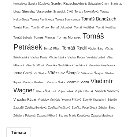
Scarlett Rauschgoldová
Kreisslová
Sandra Sázelová
Sebastian Chum
Stanislav
Stanislav Vosolsobě
Lhota
Svatopluk Civiš
Tereza Nekolářová
Tereza
Tomáš Bandžuch
Nekovářová
Tereza Pavlíčková
Tereza Spencerová
Tomáš Fürst
Tomáš Hříbek
Tomáš Jakoubek
Tomáš Koblížek
Tomáš Kosička
Tomáš
Tomáš Mančal
Tomáš Moravec
Tomáš Lebeda
Petrásek
Tomáš Radil
Tomáš Přibyl
Václav Bára
Václav
Bělohradský
Václav Fanta
Václav Láska
Václav Pačes
Vendula Lužná
Věra
Milotová
Věra Schiffová
Veronika Gvoždíková Javůrková
Veronika Křesťanová
Vítězslav Škorpík
Viktor Černý
Vít Straka
Vítězslav Švejdar
Vladimír
Vladimír
Vladimír Socha
Krylov
Vladimír Kusbach
Vladimír Šiška
Wagner
Vojtěch Novotný
Vlasta Štekrová
Vojen Ložek
Vojtěch Barták
Vratislav Rýpar
Vratislav Vaníček
Yvonna Fričová
Zdeněk Kratochvíl
Zdeněk
Zadražil
Zdeňka Bendová
Zdeňka Petáková
Zdeňka Pospíšilová
Zdislav Šíma
Zdislava Pokorná
Zuzana Kříhová
Zuzana Marie Kostićová
Zuzana Musilová
Témata