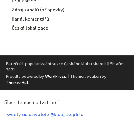
Přihlásit se
Zdroj kanálů (příspěvky)
Kanál komentářů
Česká lokalizace
Pátečníci, popularizační sekce Českého klubu skeptiků Sisyfos.
2021
Proudly powered by
WordPress
.
|
Theme: Awaken by
ThemezHut
.
Sledujte nás na twitteru!
Tweety od uživatele @klub_skeptiku