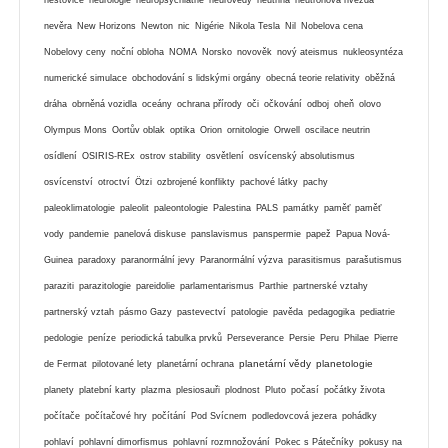
nevěra
New Horizons
Newton
nic
Nigérie
Nikola Tesla
Nil
Nobelova cena
Nobelovy ceny
noční obloha
NOMA
Norsko
novověk
nový ateismus
nukleosyntéza
numerické simulace
obchodování s lidskými orgány
obecná teorie relativity
oběžná
dráha
obrněná vozidla
oceány
ochrana přírody
oči
očkování
odboj
oheň
olovo
Olympus Mons
Oortův oblak
optika
Orion
ornitologie
Orwell
oscilace neutrin
osídlení
OSIRIS-REx
ostrov stability
osvětlení
osvícenský absolutismus
osvícenství
otroctví
Ötzi
ozbrojené konflikty
pachové látky
pachy
paleoklimatologie
paleolit
paleontologie
Palestina
PALS
památky
paměť
paměť
vody
pandemie
panelová diskuse
panslavismus
panspermie
papež
Papua Nová-
Guinea
paradoxy
paranormální jevy
Paranormální výzva
parasitismus
parašutismus
paraziti
parazitologie
pareidolie
parlamentarismus
Parthie
partnerské vztahy
partnerský vztah
pásmo Gazy
pastevectví
patologie
pavěda
pedagogika
pediatrie
pedologie
peníze
periodická tabulka prvků
Perseverance
Persie
Peru
Philae
Pierre
planetární vědy
planetologie
de Fermat
pilotované lety
planetární ochrana
planety
platební karty
plazma
plesiosauři
plodnost
Pluto
počasí
počátky života
počítače
počítačové hry
počítání
Pod Svícnem
podledovcová jezera
pohádky
pohlaví
pohlavní dimorfismus
pohlavní rozmnožování
Pokec s Pátečníky
pokusy na