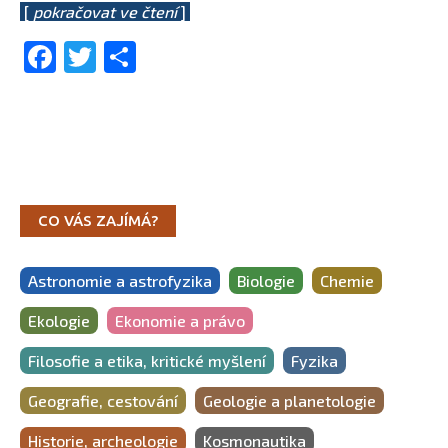
[
pokračovat ve čtení
]
Facebook
Twitter
Share
CO VÁS ZAJÍMÁ?
Astronomie a astrofyzika
Biologie
Chemie
Ekologie
Ekonomie a právo
Filosofie a etika, kritické myšlení
Fyzika
Geografie, cestování
Geologie a planetologie
Historie, archeologie
Kosmonautika