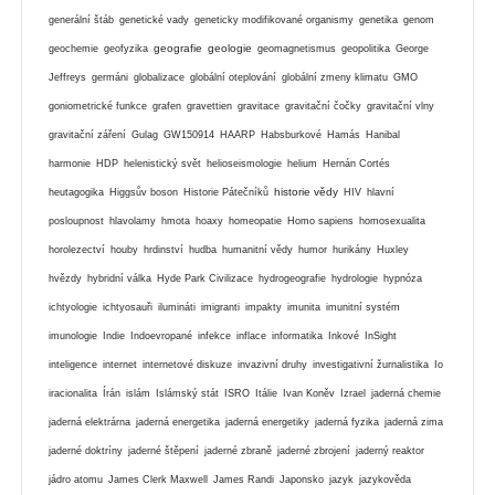
generální štáb
genetické vady
geneticky modifikované organismy
genetika
genom
geografie
geologie
geochemie
geofyzika
geomagnetismus
geopolitika
George
Jeffreys
germáni
globalizace
globální oteplování
globální zmeny klimatu
GMO
goniometrické funkce
grafen
gravettien
gravitace
gravitační čočky
gravitační vlny
gravitační záření
Gulag
GW150914
HAARP
Habsburkové
Hamás
Hanibal
harmonie
HDP
helenistický svět
helioseismologie
helium
Hernán Cortés
historie vědy
heutagogika
Higgsův boson
Historie Pátečníků
HIV
hlavní
posloupnost
hlavolamy
hmota
hoaxy
homeopatie
Homo sapiens
homosexualita
horolezectví
houby
hrdinství
hudba
humanitní vědy
humor
hurikány
Huxley
hvězdy
hybridní válka
Hyde Park Civilizace
hydrogeografie
hydrologie
hypnóza
ichtyologie
ichtyosauři
ilumináti
imigranti
impakty
imunita
imunitní systém
imunologie
Indie
Indoevropané
infekce
inflace
informatika
Inkové
InSight
inteligence
internet
internetové diskuze
invazivní druhy
investigativní žurnalistika
Io
iracionalita
Írán
islám
Islámský stát
ISRO
Itálie
Ivan Koněv
Izrael
jaderná chemie
jaderná elektrárna
jaderná energetika
jaderná energetiky
jaderná fyzika
jaderná zima
jaderné doktríny
jaderné štěpení
jaderné zbraně
jaderné zbrojení
jaderný reaktor
jádro atomu
James Clerk Maxwell
James Randi
Japonsko
jazyk
jazykověda