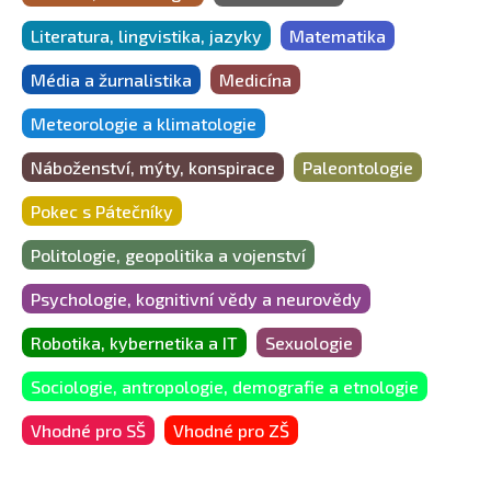
Literatura, lingvistika, jazyky
Matematika
Média a žurnalistika
Medicína
Meteorologie a klimatologie
Náboženství, mýty, konspirace
Paleontologie
Pokec s Pátečníky
Politologie, geopolitika a vojenství
Psychologie, kognitivní vědy a neurovědy
Robotika, kybernetika a IT
Sexuologie
Sociologie, antropologie, demografie a etnologie
Vhodné pro SŠ
Vhodné pro ZŠ