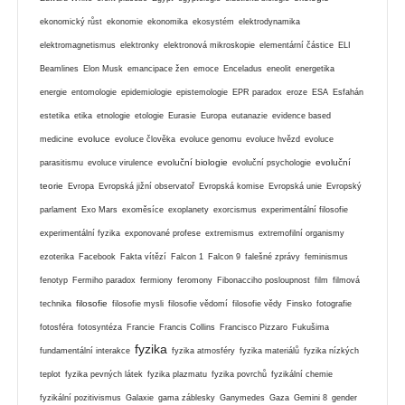
ekonomický růst
ekonomie
ekonomika
ekosystém
elektrodynamika
elektromagnetismus
elektronky
elektronová mikroskopie
elementární částice
ELI
Beamlines
Elon Musk
emancipace žen
emoce
Enceladus
eneolit
energetika
energie
entomologie
epidemiologie
epistemologie
EPR paradox
eroze
ESA
Esfahán
estetika
etika
etnologie
etologie
Eurasie
Europa
eutanazie
evidence based
evoluce
medicine
evoluce člověka
evoluce genomu
evoluce hvězd
evoluce
evoluční biologie
evoluční
parasitismu
evoluce virulence
evoluční psychologie
teorie
Evropa
Evropská jižní observatoř
Evropská komise
Evropská unie
Evropský
parlament
Exo Mars
exoměsíce
exoplanety
exorcismus
experimentální filosofie
experimentální fyzika
exponované profese
extremismus
extremofilní organismy
ezoterika
Facebook
Fakta vítězí
Falcon 1
Falcon 9
falešné zprávy
feminismus
fenotyp
Fermiho paradox
fermiony
feromony
Fibonacciho posloupnost
film
filmová
filosofie
technika
filosofie mysli
filosofie vědomí
filosofie vědy
Finsko
fotografie
fotosféra
fotosyntéza
Francie
Francis Collins
Francisco Pizzaro
Fukušima
fyzika
fundamentální interakce
fyzika atmosféry
fyzika materiálů
fyzika nízkých
teplot
fyzika pevných látek
fyzika plazmatu
fyzika povrchů
fyzikální chemie
fyzikální pozitivismus
Galaxie
gama záblesky
Ganymedes
Gaza
Gemini 8
gender