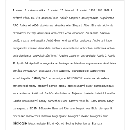
1. století
1. světová válka
16. století
17. listopad
17. století
1918
1984
1989
2.
světová válka
60. léta
absolutní nula
Abúsír
adaptace
aerodynamika
Afghánistán
AFO
Afrika
AI
AIDS
aktivismus
akustika
Alan Shepard
Albert Einstein
alchymie
alternativní metody
altruismus
amatérská věda
Amazonie
Amazonka
Amerika
analýza textu
andragogika
André Geim
Andrew Wiles
anekdoty
Anglie
anihilace
anorganická chemie
Antarktida
antibiotická rezistence
antibiotika
antihmota
antika
antiscientismus
antivakcinační hnutí
Antoine Lavoisier
antropologie
Apollo 1
Apollo
11
Apollo 14
Apollo 8
apologetika
archeologie
architektura
argumentace
Aristoteles
astrobiologie
armáda
Armáda ČR
asexualita
Asie
asteroidy
astrochemie
astrofyzika
astronomie
astrofotografie
astronavigace
ateismus
atmosféra
atmosférické fronty
atomová bomba
atomy
attosekundové pulsy
austroslavismus
auta
autismus
Aztékové
Bachův absolutismus
Bajkonur
bakterie
balistické nosiče
Balkán
bankovnictví
banky
barevná televize
barevné vnímání
Barry Barish
barvy
baryogeneze
BDSM
Bělorusko
Bernhard Riemann
bezpečnost
Bible
bilý trpaslík
biochemie
biodiverzita
bioetika
biogeografie
biologické invaze
biologický druh
biologie
biotechnologie
Blízký východ
Boeing
bohemismus
Bosna a