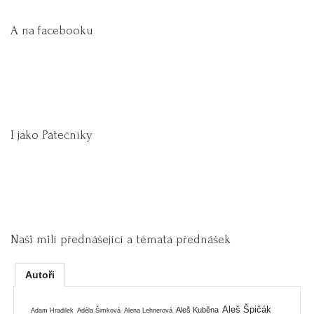
A na facebooku
I jako Pátečníky
Naši milí přednášející a témata přednášek
Autoři
Aleš Špičák
Aleš Kuběna
Adam Hradilek
Adéla Šimková
Alena Lehnerová