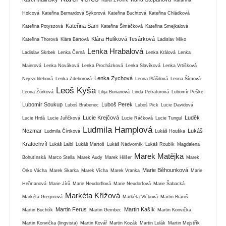
Holcová
Kateřina Bernardová Sýkorová
Kateřina Buchtová
Kateřina Chládková
Kateřina Sam
Kateřina Potyszová
Kateřina Šimáčková
Kateřina Smejkalová
Klára Hulíková Tesárková
Kateřina Thorová
Klára Bártová
Ladislav Miko
Lenka Hrabalová
Ladislav Skrbek
Lenka Černá
Lenka Králová
Lenka
Maierová
Lenka Nováková
Lenka Procházková
Lenka Slavíková
Lenka Vrtišková
Lenka Zychová
Nejezchlebová
Lenka Zdeborová
Leona Plášilová
Leona Šímová
Leoš Kyša
Leona Žůrková
Lilija Burianová
Linda Petraturová
Lubomír Peške
Lubomír Soukup
Luboš Perek
Luboš Brabenec
Luboš Pick
Lucie Davidová
Lucie Krejčová
Luděk
Lucie Hrdá
Lucie Juřičková
Lucie Ráčková
Lucie Tungul
Ludmila Hamplová
Nezmar
Lukáš
Ludmila Čírtková
Lukáš Houška
Kratochvíl
Lukáš Laibl
Lukáš Martoš
Lukáš Nádvorník
Lukáš Roubík
Magdalena
Marek Matějka
Bohutínská
Marco Stella
Marek Audy
Marek Hilšer
Marek
Marie Běhounková
Orko Vácha
Marek Skarka
Marek Vícha
Marek Vranka
Marie
Heřmanová
Marie Jírů
Marie Neudorflová
Marie Neudorfová
Marie Šabacká
Markéta Křížová
Markéta Gregorová
Markéta Vlčková
Martin Braniš
Martin Ferus
Martin Kašík
Martin Buchtík
Martin Gembec
Martin Konvička
Martin Konvička (lingvista)
Martin Kovář
Martin Kozák
Martin Lulák
Martin Mejstřík