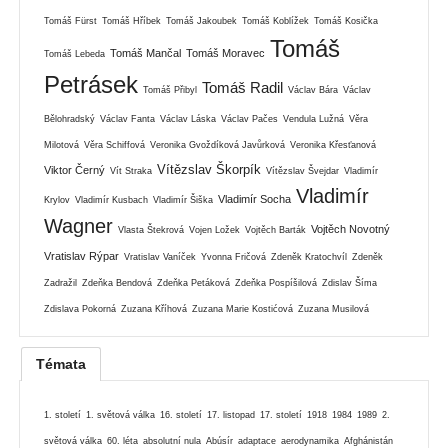
Tomáš Fürst
Tomáš Hříbek
Tomáš Jakoubek
Tomáš Koblížek
Tomáš Kosička
Tomáš
Tomáš Mančal
Tomáš Moravec
Tomáš Lebeda
Petrásek
Tomáš Radil
Tomáš Přibyl
Václav Bára
Václav
Bělohradský
Václav Fanta
Václav Láska
Václav Pačes
Vendula Lužná
Věra
Milotová
Věra Schiffová
Veronika Gvoždíková Javůrková
Veronika Křesťanová
Vítězslav Škorpík
Viktor Černý
Vít Straka
Vítězslav Švejdar
Vladimír
Vladimír
Vladimír Socha
Krylov
Vladimír Kusbach
Vladimír Šiška
Wagner
Vojtěch Novotný
Vlasta Štekrová
Vojen Ložek
Vojtěch Barták
Vratislav Rýpar
Vratislav Vaníček
Yvonna Fričová
Zdeněk Kratochvíl
Zdeněk
Zadražil
Zdeňka Bendová
Zdeňka Petáková
Zdeňka Pospíšilová
Zdislav Šíma
Zdislava Pokorná
Zuzana Kříhová
Zuzana Marie Kostićová
Zuzana Musilová
Témata
1. století
1. světová válka
16. století
17. listopad
17. století
1918
1984
1989
2.
světová válka
60. léta
absolutní nula
Abúsír
adaptace
aerodynamika
Afghánistán