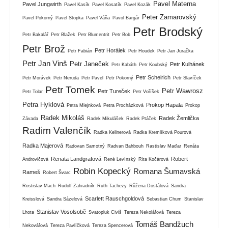
Pavel Materna
Pavel Jungwirth
Pavel Kasík
Pavel Kosatík
Pavel Kozák
Peter Zamarovský
Pavel Pokorný
Pavel Stopka
Pavel Váňa
Pavol Bargár
Petr Brodský
Petr Bakalář
Petr Blažek
Petr Blumentrit
Petr Bob
Petr Brož
Petr Horálek
Petr Fabián
Petr Houdek
Petr Jan Juračka
Petr Jan Vinš
Petr Janeček
Petr Kulhánek
Petr Kabáth
Petr Koubský
Petr Scheirich
Petr Morávek
Petr Neruda
Petr Pavel
Petr Pokorný
Petr Slavíček
Petr Tomek
Petr Wawrosz
Petr Tureček
Petr Tolar
Petr Voříšek
Petra Hyklová
Prokop Hapala
Petra Mlejnková
Petra Procházková
Prokop
Radek Mikoláš
Radek Žemlička
Závada
Radek Mikulášek
Radek Ptáček
Radim Valenčík
Radka Kellnerová
Radka Kremlíková Pourová
Radka Majerová
Radovan Samotný
Radvan Bahbouh
Rastislav Maďar
Renáta
Renata Landgrafová
Robert
Androvičová
René Levínský
Rita Kočárová
Robin Kopecký
Romana Šumavská
Rameš
Robert Švarc
Rostislav Mach
Rudolf Zahradník
Ruth Tachezy
Růžena Dostálová
Sandra
Scarlett Rauschgoldová
Kreisslová
Sandra Sázelová
Sebastian Chum
Stanislav
Stanislav Vosolsobě
Lhota
Svatopluk Civiš
Tereza Nekolářová
Tereza
Tomáš Bandžuch
Nekovářová
Tereza Pavlíčková
Tereza Spencerová