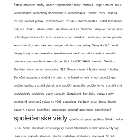
římské provincie
rituály
Robert Oppenheimer
roboti
robotika
Roger Chaffee
rok v
kosmonautice
romantický nacionalismus
romantismus
Ronald Drever
Rosetta
rostliny
rovnost pohlaví
rozmnožování
rozum
Rubikova kostka
Rudolf Mössbauer
rudý obr
Rusko
Sahara
sahel
Sametová revoluce
Sandžak
Sarajevo
Saturn
savci
Schrödingerova kočička
sci-fi
science fiction
sebeklam
sedimenty
sedmá perioda
seismické vlny
seismika
seismologie
sekularismus
šelmy
Semjorka R7
Senát
Sergej Koroljov
sex
sexualita
sexualizované násilí
sexuální menšiny
sexuální
skepticismus
sexuologie
orientace
sexuální život
šíité
školství
Skotsko
šlechtění
slepý démon
sloučeniny
SLS
Slunce
sluneční fyzika
sluneční hodiny
Sluneční soustava
sluneční vítr
smrt
smrt hvězd
smysly
šneci
sobecký gen
sociální bublina
sociální demokracie
sociální geografie
sociální hmyz
sociální sítě
sociobiologie
sociologie
sociomapování
Somaliland
Somálsko
sopka
sopky
soudnictví
soukromý sektor ve vědě
souvislost
Sovětský svaz
Space Shuttle
Space X
spánek
Španělsko
speleologie
spiknutí
spintronika
společenské
společenské vědy
společnost
sport
spotřeba
Srbsko
srdce
SSSR
Stalin
standardní kosmologický model
Standardní model částicové fyziky
Stará říše
stárnutí
staročeši
statika
statistika
stratosféra
středověk
STS-1