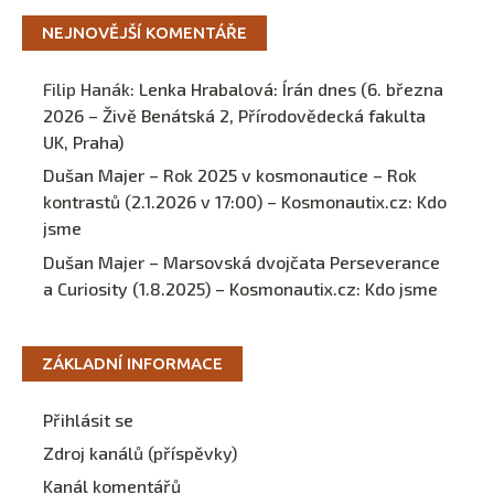
NEJNOVĚJŠÍ KOMENTÁŘE
Filip Hanák
:
Lenka Hrabalová: Írán dnes (6. března
2026 – Živě Benátská 2, Přírodovědecká fakulta
UK, Praha)
Dušan Majer – Rok 2025 v kosmonautice – Rok
kontrastů (2.1.2026 v 17:00) – Kosmonautix.cz
:
Kdo
jsme
Dušan Majer – Marsovská dvojčata Perseverance
a Curiosity (1.8.2025) – Kosmonautix.cz
:
Kdo jsme
ZÁKLADNÍ INFORMACE
Přihlásit se
Zdroj kanálů (příspěvky)
Kanál komentářů