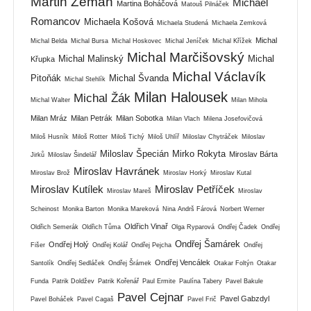
Martin Zeman
Michael
Martina Boháčová
Matouš Pilnáček
Romancov
Michaela Košová
Michaela Studená
Michaela Zemková
Michal
Michal Belda
Michal Bursa
Michal Hoskovec
Michal Jeníček
Michal Křížek
Michal Marčišovský
Michal Malinský
Michal
Křupka
Michal Václavík
Pitoňák
Michal Švanda
Michal Stehlík
Milan Halousek
Michal Žák
Michal Walter
Milan Mihola
Milan Mráz
Milan Petrák
Milan Sobotka
Milan Vlach
Milena Josefovičová
Miloš Husník
Miloš Rotter
Miloš Tichý
Miloš Uhlíř
Miloslav Chytráček
Miloslav
Miloslav Špecián
Mirko Rokyta
Miroslav Bárta
Jirků
Miloslav Šindelář
Miroslav Havránek
Miroslav Brož
Miroslav Horký
Miroslav Kutal
Miroslav Kutílek
Miroslav Petříček
Miroslav Mareš
Miroslav
Scheinost
Monika Barton
Monika Mareková
Nina Andrš Fárová
Norbert Werner
Oldřich Vinař
Oldřich Semerák
Oldřich Tůma
Olga Ryparová
Ondřej Čadek
Ondřej
Ondřej Šamárek
Ondřej Holý
Fišer
Ondřej Kolář
Ondřej Pejcha
Ondřej
Ondřej Vencálek
Santolík
Ondřej Sedláček
Ondřej Šrámek
Otakar Foltýn
Otakar
Funda
Patrik Doldžev
Patrik Kořenář
Paul Ermite
Paulína Tabery
Pavel Bakule
Pavel Cejnar
Pavel Gabzdyl
Pavel Boháček
Pavel Cagaš
Pavel Frič