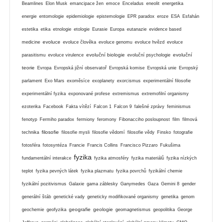
Beamlines
Elon Musk
emancipace žen
emoce
Enceladus
eneolit
energetika
energie
entomologie
epidemiologie
epistemologie
EPR paradox
eroze
ESA
Esfahán
estetika
etika
etnologie
etologie
Eurasie
Europa
eutanazie
evidence based
evoluce
medicine
evoluce člověka
evoluce genomu
evoluce hvězd
evoluce
evoluční biologie
evoluční
parasitismu
evoluce virulence
evoluční psychologie
teorie
Evropa
Evropská jižní observatoř
Evropská komise
Evropská unie
Evropský
parlament
Exo Mars
exoměsíce
exoplanety
exorcismus
experimentální filosofie
experimentální fyzika
exponované profese
extremismus
extremofilní organismy
ezoterika
Facebook
Fakta vítězí
Falcon 1
Falcon 9
falešné zprávy
feminismus
fenotyp
Fermiho paradox
fermiony
feromony
Fibonacciho posloupnost
film
filmová
filosofie
technika
filosofie mysli
filosofie vědomí
filosofie vědy
Finsko
fotografie
fotosféra
fotosyntéza
Francie
Francis Collins
Francisco Pizzaro
Fukušima
fyzika
fundamentální interakce
fyzika atmosféry
fyzika materiálů
fyzika nízkých
teplot
fyzika pevných látek
fyzika plazmatu
fyzika povrchů
fyzikální chemie
fyzikální pozitivismus
Galaxie
gama záblesky
Ganymedes
Gaza
Gemini 8
gender
generální štáb
genetické vady
geneticky modifikované organismy
genetika
genom
geografie
geologie
geochemie
geofyzika
geomagnetismus
geopolitika
George