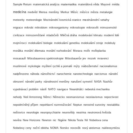
matematika
Sample Return
matematická analýza
materiálová věda
Mayové
média
medicína
medvěd
Mensa
menšiny
Merkur
Měsíc
měsíce
města
metalurgie
mezinárodní vztahy
meteority
meteorologie
Mezinárodní kosmická stanice
migrace
mikrobi
mikrobiom
mikroorganismy
mikroskopie
mikrosvět
mimozemské
civilizace
mimozemšťané
mladočeši
Mléčná dráha
modelování klimatu
moderní lidé
mojmírovci
molekulární biologie
molekulární genetika
molekulární stroje
molekuly
morálka
morální dilemata
morální rozhodování
Morava
moře
mořeplavba
mosasauři
Mössbauerova spektroskopie
Mössbauerův jev
mozek
mravenci
náboženství
muslimové
mykologie
myšlení rychlé a pomalé
mýty
nacionalismus
nadpřirozeno
náhoda
námořnictví
nanochemie
nanotechnologie
narcismus
národní
obrození
národní parky
národnostní menšiny
narušení symetrií
NASA
Nashův
vyjednávací problém
násilí
NATO
navigace
Neandrtálci
nebeská mechanika
nehody
Neil Armstrong
Němci
Německo
neomarxismus
neoslavismus
nepoctivost
nepodmíněný příjem
nepohlavní rozmnožování
Neptun
nerostné suroviny
nestabilita
neštovice
neurologie
neuropsychiatrie
neurovědy
neutrina
neutronová hvězda
nevěra
New Horizons
Newton
nic
Nigérie
Nikola Tesla
Nil
Nobelova cena
Nobelovy ceny
noční obloha
NOMA
Norsko
novověk
nový ateismus
nukleosyntéza