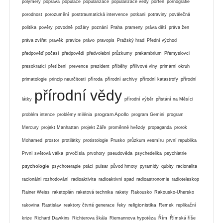
polymery
poprava
populace
popularizace
popularizace vědy
porfen
pornografie
porodnost
porozumění
posttraumatická intervence
potkani
potraviny
poválečná
politika
pověry
povodně
požáry
poznání
Praha
prameny
práva dětí
práva žen
práva zvířat
pravěk
pravice
právo
pravopis
Pražský hrad
Přední východ
předpověď počasí
předpovědi
předvolební průzkumy
prekambrium
Přemyslovci
presokratici
přetížení
prevence
prezident
příběhy
přílivové vlny
primární okruh
primatologie
princip neurčitosti
příroda
přírodní archivy
přírodní katastrofy
přírodní
přírodní vědy
látky
přírodní výběr
přistání na Měsíci
program Apollo
problém intence
problémy milénia
program Gemini
program
Mercury
projekt Manhattan
projekt Záře
proměnné hvězdy
propaganda
prorok
Mohamed
prostor
protilátky
protistologie
Prusko
průzkum vesmíru
první republika
První světová válka
prvočísla
prvohory
pseudověda
psychedelika
psychiatrie
psychologie
psychoterapie
ptáci
pulsar
původ hmoty
pyramidy
qubity
racionalita
racionální rozhodování
radioaktivita
radioaktivní spad
radioastronomie
radioteleskop
Rainer Weiss
raketoplán
raketová technika
rakety
Rakousko
Rakousko-Uhersko
religionistika
rakovina
Rastislav
reaktory čtvrté generace
řeky
Remek
replikační
krize
Richard Dawkins
Richterova škála
Riemannova hypotéza
Řím
Římská říše