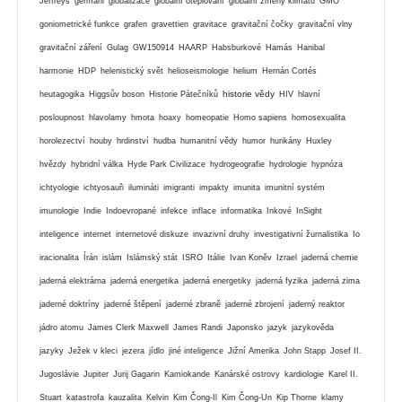
Jeffreys
germáni
globalizace
globální oteplování
globální zmeny klimatu
GMO
goniometrické funkce
grafen
gravettien
gravitace
gravitační čočky
gravitační vlny
gravitační záření
Gulag
GW150914
HAARP
Habsburkové
Hamás
Hanibal
harmonie
HDP
helenistický svět
helioseismologie
helium
Hernán Cortés
historie vědy
heutagogika
Higgsův boson
Historie Pátečníků
HIV
hlavní
posloupnost
hlavolamy
hmota
hoaxy
homeopatie
Homo sapiens
homosexualita
horolezectví
houby
hrdinství
hudba
humanitní vědy
humor
hurikány
Huxley
hvězdy
hybridní válka
Hyde Park Civilizace
hydrogeografie
hydrologie
hypnóza
ichtyologie
ichtyosauři
ilumináti
imigranti
impakty
imunita
imunitní systém
imunologie
Indie
Indoevropané
infekce
inflace
informatika
Inkové
InSight
inteligence
internet
internetové diskuze
invazivní druhy
investigativní žurnalistika
Io
iracionalita
Írán
islám
Islámský stát
ISRO
Itálie
Ivan Koněv
Izrael
jaderná chemie
jaderná elektrárna
jaderná energetika
jaderná energetiky
jaderná fyzika
jaderná zima
jaderné doktríny
jaderné štěpení
jaderné zbraně
jaderné zbrojení
jaderný reaktor
jádro atomu
James Clerk Maxwell
James Randi
Japonsko
jazyk
jazykověda
jazyky
Ježek v kleci
jezera
jídlo
jiné inteligence
Jižní Amerika
John Stapp
Josef II.
Jugoslávie
Jupiter
Jurij Gagarin
Kamiokande
Kanárské ostrovy
kardiologie
Karel II.
Stuart
katastrofa
kauzalita
Kelvin
Kim Čong-Il
Kim Čong-Un
Kip Thorne
klamy