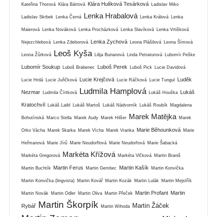
Klára Hulíková Tesárková
Kateřina Thorová
Klára Bártová
Ladislav Miko
Lenka Hrabalová
Ladislav Skrbek
Lenka Černá
Lenka Králová
Lenka
Maierová
Lenka Nováková
Lenka Procházková
Lenka Slavíková
Lenka Vrtišková
Lenka Zychová
Nejezchlebová
Lenka Zdeborová
Leona Plášilová
Leona Šímová
Leoš Kyša
Leona Žůrková
Lilija Burianová
Linda Petraturová
Lubomír Peške
Lubomír Soukup
Luboš Perek
Luboš Brabenec
Luboš Pick
Lucie Davidová
Lucie Krejčová
Luděk
Lucie Hrdá
Lucie Juřičková
Lucie Ráčková
Lucie Tungul
Ludmila Hamplová
Nezmar
Lukáš
Ludmila Čírtková
Lukáš Houška
Kratochvíl
Lukáš Laibl
Lukáš Martoš
Lukáš Nádvorník
Lukáš Roubík
Magdalena
Marek Matějka
Bohutínská
Marco Stella
Marek Audy
Marek Hilšer
Marek
Marie Běhounková
Orko Vácha
Marek Skarka
Marek Vícha
Marek Vranka
Marie
Heřmanová
Marie Jírů
Marie Neudorflová
Marie Neudorfová
Marie Šabacká
Markéta Křížová
Markéta Gregorová
Markéta Vlčková
Martin Braniš
Martin Ferus
Martin Kašík
Martin Buchtík
Martin Gembec
Martin Konvička
Martin Konvička (lingvista)
Martin Kovář
Martin Kozák
Martin Lulák
Martin Mejstřík
Martin Profant
Martin
Martin Novák
Martin Odler
Martin Oliva
Martin Přeček
Martin Škorpík
Martin Žáček
Rybář
Martin Wihoda