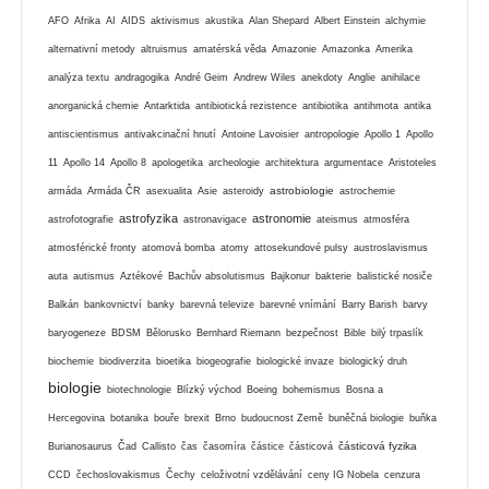
AFO
Afrika
AI
AIDS
aktivismus
akustika
Alan Shepard
Albert Einstein
alchymie
alternativní metody
altruismus
amatérská věda
Amazonie
Amazonka
Amerika
analýza textu
andragogika
André Geim
Andrew Wiles
anekdoty
Anglie
anihilace
anorganická chemie
Antarktida
antibiotická rezistence
antibiotika
antihmota
antika
antiscientismus
antivakcinační hnutí
Antoine Lavoisier
antropologie
Apollo 1
Apollo
11
Apollo 14
Apollo 8
apologetika
archeologie
architektura
argumentace
Aristoteles
astrobiologie
armáda
Armáda ČR
asexualita
Asie
asteroidy
astrochemie
astrofyzika
astronomie
astrofotografie
astronavigace
ateismus
atmosféra
atmosférické fronty
atomová bomba
atomy
attosekundové pulsy
austroslavismus
auta
autismus
Aztékové
Bachův absolutismus
Bajkonur
bakterie
balistické nosiče
Balkán
bankovnictví
banky
barevná televize
barevné vnímání
Barry Barish
barvy
baryogeneze
BDSM
Bělorusko
Bernhard Riemann
bezpečnost
Bible
bilý trpaslík
biochemie
biodiverzita
bioetika
biogeografie
biologické invaze
biologický druh
biologie
biotechnologie
Blízký východ
Boeing
bohemismus
Bosna a
Hercegovina
botanika
bouře
brexit
Brno
budoucnost Země
buněčná biologie
buňka
částicová fyzika
Burianosaurus
Čad
Callisto
čas
časomíra
částice
částicová
CCD
čechoslovakismus
Čechy
celoživotní vzdělávání
ceny IG Nobela
cenzura