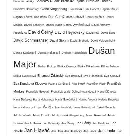
Bohuslav Rudolf
Břetislav Fajkus
Břetislav Tureček
Bohumír Janský
Claire Klingenberg
Bronislav Ostřanský
Cyril Brom
Cyril Hoschl
Dagmar Krejčí
Dan Černý
Dagmar Lálová
Dan Bárta
Dana Drábová
Daniel Koťátko
Daniel
Madzia
Daniel Scheirich
Daniel Stach
Darina Vymětalíková
David Anthony
David Černý
David Heyrovský
Procházka
David Král
David Šanc
David Schmoranzer
David Storch
David Svoboda
David Vokrouhlický
Dušan
Denisa Kubániová
Denisa Nečasová
Drahomír Suchánek
Majer
Dušan Prokop
Eliška Klozová
Eliška Mikysková
Eliška Selinger
Emanuel Žďárský
Eliška Svobodová
Eva Broklová
Eva Höschlová
Eva Klusová
Eva Kundtová Klocová
František
Fatima Cvrčková
Filip Tvrdý
František Flodr
Morkes
František Novotný
František Wald
Galina Kopaněvová
Hana Čížková
Hana Dufková
Hana Habartová
Hana Navrátilová
Hanina Veselá
Helena Illnerová
Irena Kalhousová
Ivan Čepička
Ivan Horáček
Ivana Kolmašová
Jakub Benech
Jakub Jelínek
Jakub Kroulík
Jakub Kroulík-Klingenberg
Jakub Rozehnal
Jakub
Jan Fábry
Jan
Szánzo
Jan A. Kozák
Jan Bičovský
Jan Černý
Jan Havlíček
Jan Hlaváč
Jan Janko
Havlík
Jan Hora
Jan Hrubecký
Jan Janek
Jan