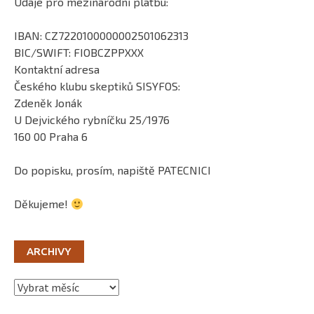
Údaje pro mezinárodní platbu:
IBAN: CZ7220100000002501062313
BIC/SWIFT: FIOBCZPPXXX
Kontaktní adresa
Českého klubu skeptiků SISYFOS:
Zdeněk Jonák
U Dejvického rybníčku 25/1976
160 00 Praha 6
Do popisku, prosím, napiště PATECNICI
Děkujeme!
ARCHIVY
Archivy