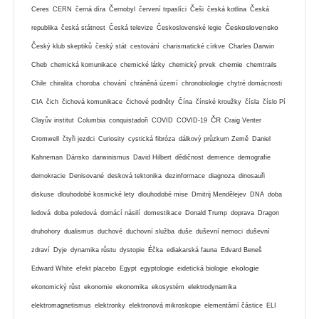
Ceres
CERN
černá díra
Černobyl
červení trpaslíci
Češi
česká kotlina
Česká
Československo
republika
česká státnost
Česká televize
Československé legie
Český klub skeptiků
český stát
cestování
charismatické církve
Charles Darwin
chemie
Cheb
chemická komunikace
chemické látky
chemický prvek
chemtrails
Chile
chiralita
choroba
chování
chráněná území
chronobiologie
chytré domácnosti
CIA
čich
čichová komunikace
čichové podněty
Čína
čínské kroužky
čísla
číslo Pí
ČR
Clayův institut
Columbia
conquistadoři
COVID
COVID-19
Craig Venter
Cromwell
čtyři jezdci
Curiosity
cystická fibróza
dálkový průzkum Země
Daniel
Kahneman
Dánsko
darwinismus
David Hilbert
dědičnost
demence
demografie
demokracie
Denisované
desková tektonika
dezinformace
diagnoza
dinosauři
diskuse
dlouhodobé kosmické lety
dlouhodobé mise
Dmitrij Mendělejev
DNA
doba
ledová
doba poledová
domácí násilí
domestikace
Donald Trump
doprava
Dragon
druhohory
dualismus
duchové
duchovní služba
duše
duševní nemoci
duševní
zdraví
Dyje
dynamika růstu
dystopie
Éčka
ediakarská fauna
Edvard Beneš
ekologie
Edward White
efekt placebo
Egypt
egyptologie
eidetická biologie
ekonomický růst
ekonomie
ekonomika
ekosystém
elektrodynamika
elektromagnetismus
elektronky
elektronová mikroskopie
elementární částice
ELI