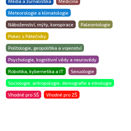
Média a žurnalistika
Medicína
Meteorologie a klimatologie
Náboženství, mýty, konspirace
Paleontologie
Pokec s Pátečníky
Politologie, geopolitika a vojenství
Psychologie, kognitivní vědy a neurovědy
Robotika, kybernetika a IT
Sexuologie
Sociologie, antropologie, demografie a etnologie
Vhodné pro SŠ
Vhodné pro ZŠ