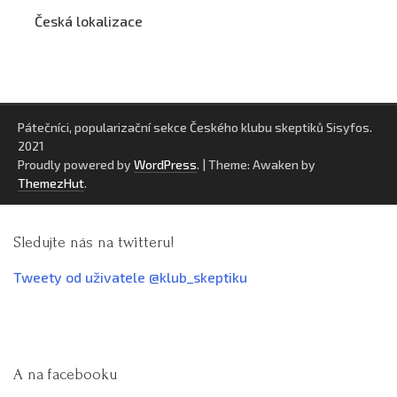
Česká lokalizace
Pátečníci, popularizační sekce Českého klubu skeptiků Sisyfos.
2021
Proudly powered by
WordPress
.
|
Theme: Awaken by
ThemezHut
.
Sledujte nás na twitteru!
Tweety od uživatele @klub_skeptiku
A na facebooku