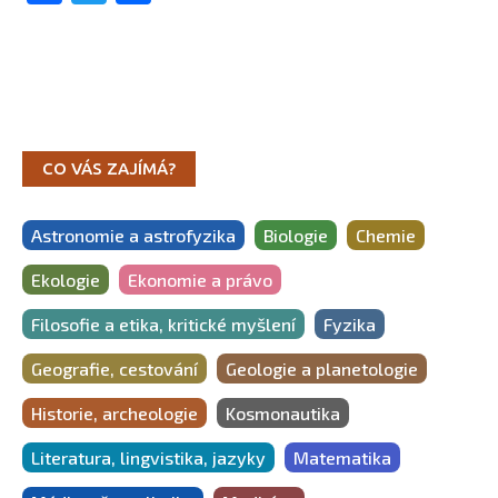
CO VÁS ZAJÍMÁ?
Astronomie a astrofyzika
Biologie
Chemie
Ekologie
Ekonomie a právo
Filosofie a etika, kritické myšlení
Fyzika
Geografie, cestování
Geologie a planetologie
Historie, archeologie
Kosmonautika
Literatura, lingvistika, jazyky
Matematika