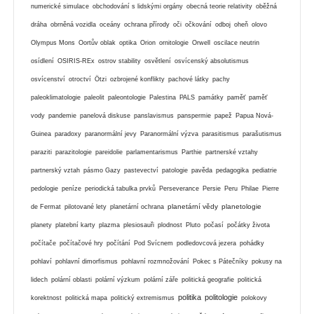
numerické simulace
obchodování s lidskými orgány
obecná teorie relativity
oběžná
dráha
obrněná vozidla
oceány
ochrana přírody
oči
očkování
odboj
oheň
olovo
Olympus Mons
Oortův oblak
optika
Orion
ornitologie
Orwell
oscilace neutrin
osídlení
OSIRIS-REx
ostrov stability
osvětlení
osvícenský absolutismus
osvícenství
otroctví
Ötzi
ozbrojené konflikty
pachové látky
pachy
paleoklimatologie
paleolit
paleontologie
Palestina
PALS
památky
paměť
paměť
vody
pandemie
panelová diskuse
panslavismus
panspermie
papež
Papua Nová-
Guinea
paradoxy
paranormální jevy
Paranormální výzva
parasitismus
parašutismus
paraziti
parazitologie
pareidolie
parlamentarismus
Parthie
partnerské vztahy
partnerský vztah
pásmo Gazy
pastevectví
patologie
pavěda
pedagogika
pediatrie
pedologie
peníze
periodická tabulka prvků
Perseverance
Persie
Peru
Philae
Pierre
planetární vědy
planetologie
de Fermat
pilotované lety
planetární ochrana
planety
platební karty
plazma
plesiosauři
plodnost
Pluto
počasí
počátky života
počítače
počítačové hry
počítání
Pod Svícnem
podledovcová jezera
pohádky
pohlaví
pohlavní dimorfismus
pohlavní rozmnožování
Pokec s Pátečníky
pokusy na
lidech
polární oblasti
polární výzkum
polární záře
politická geografie
politická
politika
politologie
korektnost
politická mapa
politický extremismus
polokovy