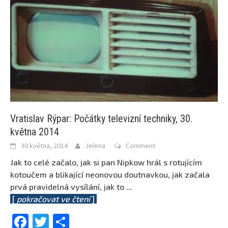
Vratislav Rýpar: Počátky televizní techniky, 30.
května 2014
30 května, 2014
Jelena
Comment
Jak to celé začalo, jak si pan Nipkow hrál s rotujícím
kotoučem a blikající neonovou doutnavkou, jak začala
prvá pravidelná vysílání, jak to
...
[
pokračovat ve čtení
]
Facebook
Twitter
Share