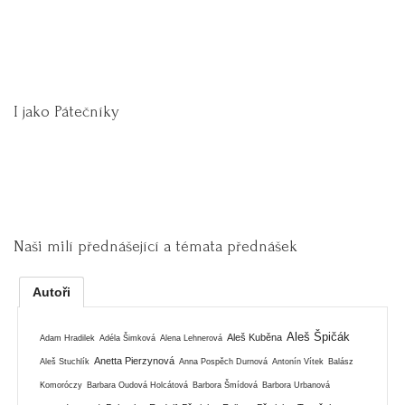
I jako Pátečníky
Naši milí přednášející a témata přednášek
Autoři
Aleš Špičák
Aleš Kuběna
Adam Hradilek
Adéla Šimková
Alena Lehnerová
Anetta Pierzynová
Aleš Stuchlík
Anna Pospěch Durnová
Antonín Vítek
Balász
Komoróczy
Barbara Oudová Holcátová
Barbora Šmídová
Barbora Urbanová