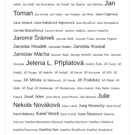
Jan
Jehlík
Jan Kolář
Jan Konvalinka
Jan Rybář
Jan Špaček
Jan Stěnička
Toman
Jana Cíglerová
Jan Veselý
Jan Vojtko
Jan Votýpka
Jan Wintr
Jana Jebavá
Jana Kalbáčová Vejpravová
Jana Mynářová
Jana Nenadalová
Jarmila Bednaříková
Jaromír Beneš
Jaromír Jedlička
Jaromír Kopeček
Jaromír Šrámek
Jaroslav Bílek
Jaroslav Fanta
Jaroslav Flejberk
Jaroslav Houdek
Jaroslav Kousal
Jaroslav Kadlec
Jaroslav Mácha
Jaroslav Nejdl
Jaroslav Nešetřil
Jaroslav Petr
Jaroslav
Jelena L. Příplatová
Vostatek
Jindřich Šídlo
Jiří Černý
Jiří
Dolejší
Jiří Grygar
Jiří Hejkrlík
Jiří Hořejší
Jiří Kacetl
Jiří Kocourek
Jiří Kříž
Jiří
Jiří Mihola
Jiří Podolský
Langer
Jiří Mikšovský
Jiří Novák
Jiří Přibáň
Jiří
Sádlo
Jiří Štegl
Jiří Weinberger
Jiří Wiedermann
Jitka Lindová
Jitka Slabá
Johana
Julie
Josef Jelen
Fialová
Josef Michl
Josef Moural
Julie Beritová
Nekola Nováková
Juraj Hvorecký
Julius Lukeš
Karel Kovář
Karel Vereš
Karel Malinský
Karla Štěpánová
Karel Zvoník
Katarína
Holcová
Kateřina Bernardová Sýkorová
Kateřina Buchtová
Kateřina Chládková
Kateřina Sam
Kateřina Potyszová
Kateřina Šimáčková
Kateřina Smejkalová