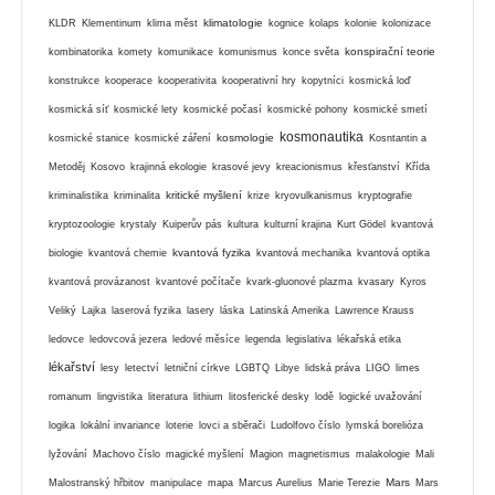
klimatologie
KLDR
Klementinum
klima měst
kognice
kolaps
kolonie
kolonizace
konspirační teorie
kombinatorika
komety
komunikace
komunismus
konce světa
konstrukce
kooperace
kooperativita
kooperativní hry
kopytníci
kosmická loď
kosmická síť
kosmické lety
kosmické počasí
kosmické pohony
kosmické smetí
kosmonautika
kosmologie
kosmické stanice
kosmické záření
Kosntantin a
Metoděj
Kosovo
krajinná ekologie
krasové jevy
kreacionismus
křesťanství
Křída
kritické myšlení
kriminalistika
kriminalita
krize
kryovulkanismus
kryptografie
kryptozoologie
krystaly
Kuiperův pás
kultura
kulturní krajina
Kurt Gödel
kvantová
kvantová fyzika
biologie
kvantová chemie
kvantová mechanika
kvantová optika
kvantová provázanost
kvantové počítače
kvark-gluonové plazma
kvasary
Kyros
Veliký
Lajka
laserová fyzika
lasery
láska
Latinská Amerika
Lawrence Krauss
ledovce
ledovcová jezera
ledové měsíce
legenda
legislativa
lékařská etika
lékařství
lesy
letectví
letniční církve
LGBTQ
Libye
lidská práva
LIGO
limes
romanum
lingvistika
literatura
lithium
litosferické desky
lodě
logické uvažování
logika
lokální invariance
loterie
lovci a sběrači
Ludolfovo číslo
lymská borelióza
lyžování
Machovo číslo
magické myšlení
Magion
magnetismus
malakologie
Mali
Mars
Malostranský hřbitov
manipulace
mapa
Marcus Aurelius
Marie Terezie
Mars