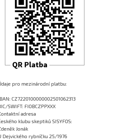
Údaje pro mezinárodní platbu:
IBAN: CZ7220100000002501062313
BIC/SWIFT: FIOBCZPPXXX
Kontaktní adresa
Českého klubu skeptiků SISYFOS:
Zdeněk Jonák
U Dejvického rybníčku 25/1976