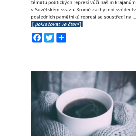
tématu politických represí vůči našim krajanům
v Sovětském svazu. Kromě zachycení svědectv
posledních pamětníků represí se soustředí na
..
[
pokračovat ve čtení
]
Facebook
Twitter
Share