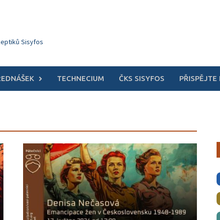
keptiků Sisyfos
ŘEDNÁŠEK
TECHNECIUM
ČKS SISYFOS
PŘISPĚJTE