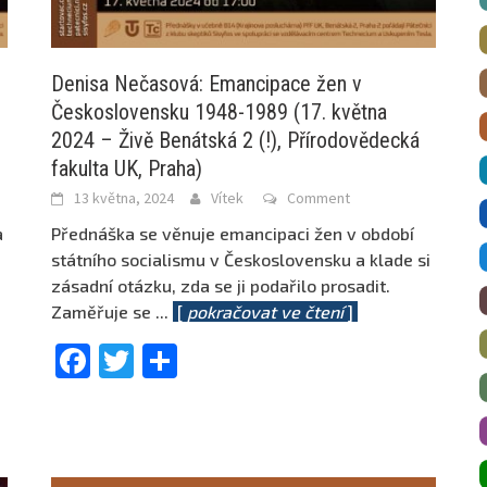
Denisa Nečasová: Emancipace žen v
Československu 1948-1989 (17. května
2024 – Živě Benátská 2 (!), Přírodovědecká
fakulta UK, Praha)
13 května, 2024
Vítek
Comment
a
Přednáška se věnuje emancipaci žen v období
státního socialismu v Československu a klade si
zásadní otázku, zda se ji podařilo prosadit.
Zaměřuje se
...
[
pokračovat ve čtení
]
Facebook
Twitter
Share