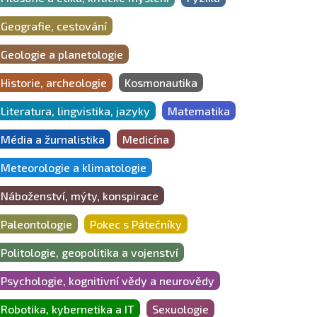
Geografie, cestování
Geologie a planetologie
Historie, archeologie
Kosmonautika
Literatura, lingvistika, jazyky
Matematika
Média a žurnalistika
Medicína
Meteorologie a klimatologie
Náboženství, mýty, konspirace
Paleontologie
Pokec s Pátečníky
Politologie, geopolitika a vojenství
Psychologie, kognitivní vědy a neurovědy
Robotika, kybernetika a IT
Sexuologie