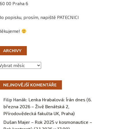
160 00 Praha 6
Do popisku, prosím, napiště PATECNICI
Děkujeme!
ARCHIVY
Archivy
NEJNOVĚJŠÍ KOMENTÁŘE
Filip Hanák
:
Lenka Hrabalová: Írán dnes (6.
března 2026 – Živě Benátská 2,
Přírodovědecká fakulta UK, Praha)
Dušan Majer – Rok 2025 v kosmonautice –
Rok kontrastů (2.1.2026 v 17:00) –