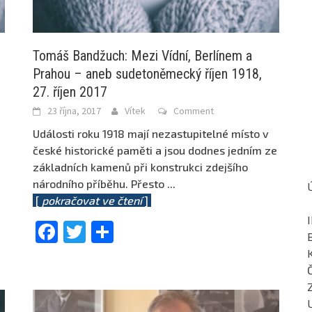
Tomáš Bandžuch: Mezi Vídní, Berlínem a
Prahou – aneb sudetoněmecký říjen 1918,
27. říjen 2017
23 října, 2017
Vítek
Comment
Události roku 1918 mají nezastupitelné místo v
české historické paměti a jsou dodnes jedním ze
základních kamenů při konstrukci zdejšího
národního příběhu. Přesto
...
[
pokračovat ve čtení
]
Facebook
Twitter
Share