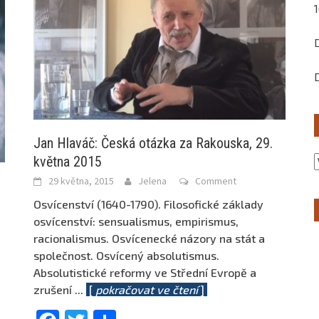
Jan Hlaváč: Česká otázka za Rakouska, 29.
května 2015
29 května, 2015
Jelena
Comment
Osvícenství (1640-1790). Filosofické základy
osvícenství: sensualismus, empirismus,
racionalismus. Osvícenecké názory na stát a
společnost. Osvícený absolutismus.
Absolutistické reformy ve Střední Evropě a
zrušení
...
[
pokračovat ve čtení
]