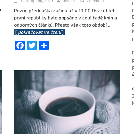
18 listopadu, 2020
Jelena
Comment
p
í
Pozor, přednáška začíná až v 19:00 Dvacet let
.
první republiky bylo popsáno v celé řadě knih a
odborných článků. Přesto však toto období
...
[
pokračovat ve čtení
]
Facebook
Twitter
Share
ú
č