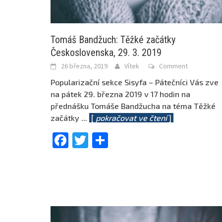
Tomáš Bandžuch: Těžké začátky
Československa, 29. 3. 2019
26 března, 2019
Vítek
Comment
Popularizační sekce Sisyfa – Pátečníci Vás zve
na pátek 29. března 2019 v 17 hodin na
přednášku Tomáše Bandžucha na téma Těžké
začátky
...
[
pokračovat ve čtení
]
Facebook
Twitter
Share