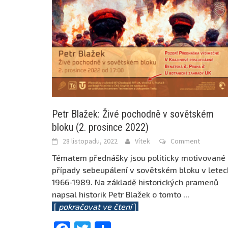
Petr Blažek: Živé pochodně v sovětském
bloku (2. prosince 2022)
28 listopadu, 2022
Vítek
Comment
Tématem přednášky jsou politicky motivované
případy sebeupálení v sovětském bloku v letec
1966-1989. Na základě historických pramenů
napsal historik Petr Blažek o tomto
...
[
pokračovat ve čtení
]