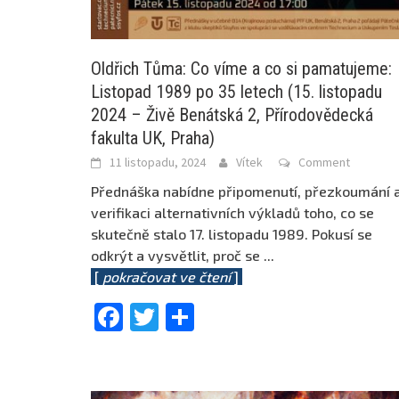
Oldřich Tůma: Co víme a co si pamatujeme:
Listopad 1989 po 35 letech (15. listopadu
2024 – Živě Benátská 2, Přírodovědecká
fakulta UK, Praha)
11 listopadu, 2024
Vítek
Comment
Přednáška nabídne připomenutí, přezkoumání 
verifikaci alternativních výkladů toho, co se
skutečně stalo 17. listopadu 1989. Pokusí se
odkrýt a vysvětlit, proč se
...
[
pokračovat ve čtení
]
Facebook
Twitter
Share