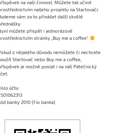
říspěvek na naši činnost. Můžete tak učinit
prostřednictvím našeho projektu na Startovači.
Budeme vám za to přinášet další skvělé
přednášky.
Nyní můžete přispět i jednorázově
prostřednictvím stránky „Buy me a coffee“.
Pokud z nějakého důvodu nemůžete či nechcete
použít Startovač nebo Buy me a coffee,
příspěvek je možné poslat i na náš Pátečnický
čet.
íslo účtu:
2501062313
kód banky 2010 (Fio banka)