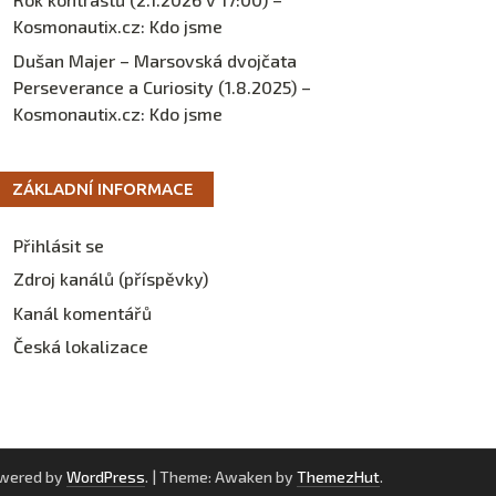
Kosmonautix.cz
:
Kdo jsme
Dušan Majer – Marsovská dvojčata
Perseverance a Curiosity (1.8.2025) –
Kosmonautix.cz
:
Kdo jsme
ZÁKLADNÍ INFORMACE
Přihlásit se
Zdroj kanálů (příspěvky)
Kanál komentářů
Česká lokalizace
owered by
WordPress
.
|
Theme: Awaken by
ThemezHut
.