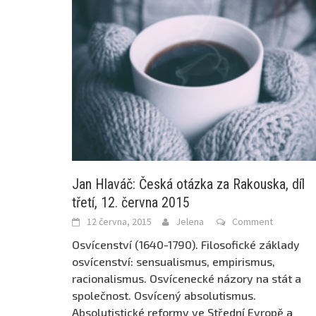
Jan Hlaváč: Česká otázka za Rakouska, díl
třetí, 12. června 2015
12 června, 2015
Jelena
Comment
Osvícenství (1640-1790). Filosofické základy
osvícenství: sensualismus, empirismus,
racionalismus. Osvícenecké názory na stát a
společnost. Osvícený absolutismus.
Absolutistické reformy ve Střední Evropě a