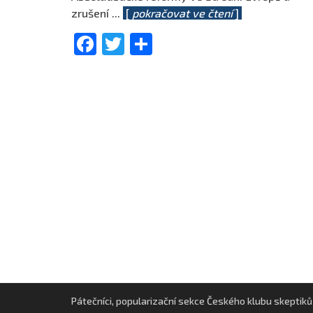
zrušení
...
[
pokračovat ve čtení
]
Facebook
Twitter
Share
Pátečníci, popularizační sekce Českého klubu skeptiků