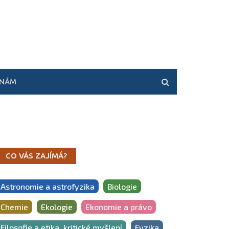
 NÁM
CO VÁS ZAJÍMÁ?
Astronomie a astrofyzika
Biologie
Chemie
Ekologie
Ekonomie a právo
Filosofie a etika, kritické myšlení
Fyzika