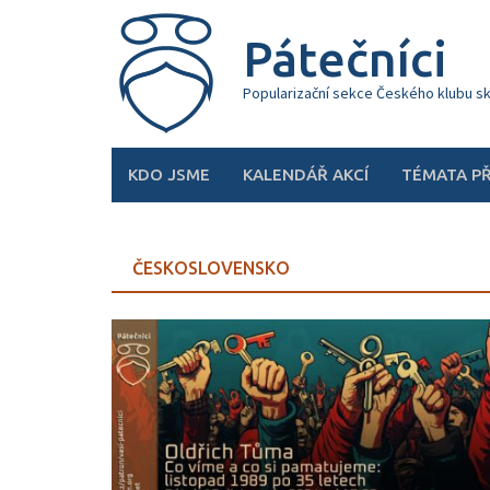
Skip
to
Pátečníci
content
Popularizační sekce Českého klubu s
KDO JSME
KALENDÁŘ AKCÍ
TÉMATA P
ČESKOSLOVENSKO