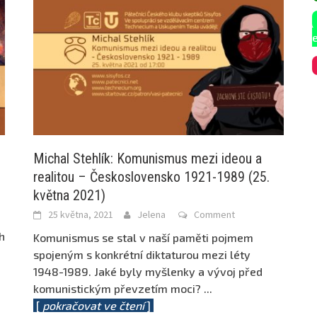
Michal Stehlík: Komunismus mezi ideou a
realitou – Československo 1921-1989 (25.
května 2021)
25 května, 2021
Jelena
Comment
h
Komunismus se stal v naší paměti pojmem
spojeným s konkrétní diktaturou mezi léty
1948-1989. Jaké byly myšlenky a vývoj před
komunistickým převzetím moci?
...
[
pokračovat ve čtení
]