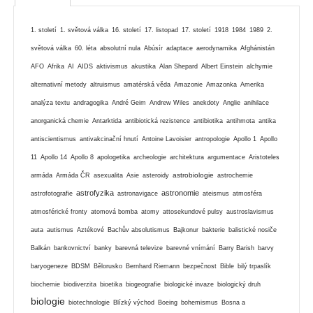
1. století
1. světová válka
16. století
17. listopad
17. století
1918
1984
1989
2.
světová válka
60. léta
absolutní nula
Abúsír
adaptace
aerodynamika
Afghánistán
AFO
Afrika
AI
AIDS
aktivismus
akustika
Alan Shepard
Albert Einstein
alchymie
alternativní metody
altruismus
amatérská věda
Amazonie
Amazonka
Amerika
analýza textu
andragogika
André Geim
Andrew Wiles
anekdoty
Anglie
anihilace
anorganická chemie
Antarktida
antibiotická rezistence
antibiotika
antihmota
antika
antiscientismus
antivakcinační hnutí
Antoine Lavoisier
antropologie
Apollo 1
Apollo
11
Apollo 14
Apollo 8
apologetika
archeologie
architektura
argumentace
Aristoteles
astrobiologie
armáda
Armáda ČR
asexualita
Asie
asteroidy
astrochemie
astrofyzika
astronomie
astrofotografie
astronavigace
ateismus
atmosféra
atmosférické fronty
atomová bomba
atomy
attosekundové pulsy
austroslavismus
auta
autismus
Aztékové
Bachův absolutismus
Bajkonur
bakterie
balistické nosiče
Balkán
bankovnictví
banky
barevná televize
barevné vnímání
Barry Barish
barvy
baryogeneze
BDSM
Bělorusko
Bernhard Riemann
bezpečnost
Bible
bilý trpaslík
biochemie
biodiverzita
bioetika
biogeografie
biologické invaze
biologický druh
biologie
biotechnologie
Blízký východ
Boeing
bohemismus
Bosna a