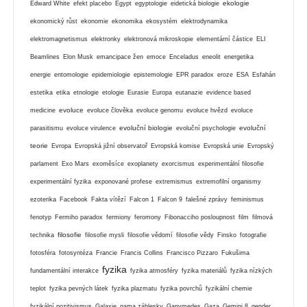
ekologie
Edward White
efekt placebo
Egypt
egyptologie
eidetická biologie
ekonomický růst
ekonomie
ekonomika
ekosystém
elektrodynamika
elektromagnetismus
elektronky
elektronová mikroskopie
elementární částice
ELI
Beamlines
Elon Musk
emancipace žen
emoce
Enceladus
eneolit
energetika
energie
entomologie
epidemiologie
epistemologie
EPR paradox
eroze
ESA
Esfahán
estetika
etika
etnologie
etologie
Eurasie
Europa
eutanazie
evidence based
evoluce
medicine
evoluce člověka
evoluce genomu
evoluce hvězd
evoluce
evoluční biologie
evoluční
parasitismu
evoluce virulence
evoluční psychologie
teorie
Evropa
Evropská jižní observatoř
Evropská komise
Evropská unie
Evropský
parlament
Exo Mars
exoměsíce
exoplanety
exorcismus
experimentální filosofie
experimentální fyzika
exponované profese
extremismus
extremofilní organismy
ezoterika
Facebook
Fakta vítězí
Falcon 1
Falcon 9
falešné zprávy
feminismus
fenotyp
Fermiho paradox
fermiony
feromony
Fibonacciho posloupnost
film
filmová
filosofie
technika
filosofie mysli
filosofie vědomí
filosofie vědy
Finsko
fotografie
fotosféra
fotosyntéza
Francie
Francis Collins
Francisco Pizzaro
Fukušima
fyzika
fundamentální interakce
fyzika atmosféry
fyzika materiálů
fyzika nízkých
teplot
fyzika pevných látek
fyzika plazmatu
fyzika povrchů
fyzikální chemie
fyzikální pozitivismus
Galaxie
gama záblesky
Ganymedes
Gaza
Gemini 8
gender