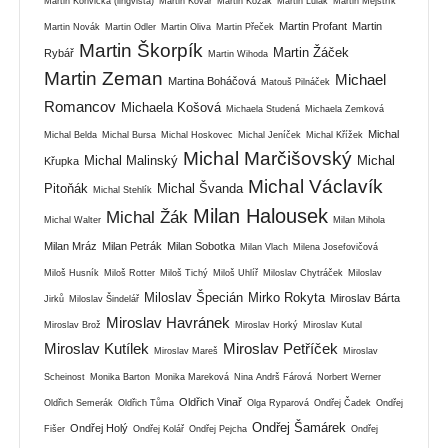
Martin Konvička (lingvista)
Martin Kovář
Martin Kozák
Martin Lulák
Martin Mejstřík
Martin Profant
Martin
Martin Novák
Martin Odler
Martin Oliva
Martin Přeček
Martin Škorpík
Martin Žáček
Rybář
Martin Wihoda
Martin Zeman
Michael
Martina Boháčová
Matouš Pilnáček
Romancov
Michaela Košová
Michaela Studená
Michaela Zemková
Michal
Michal Belda
Michal Bursa
Michal Hoskovec
Michal Jeníček
Michal Křížek
Michal Marčišovský
Michal Malinský
Michal
Křupka
Michal Václavík
Pitoňák
Michal Švanda
Michal Stehlík
Milan Halousek
Michal Žák
Michal Walter
Milan Mihola
Milan Mráz
Milan Petrák
Milan Sobotka
Milan Vlach
Milena Josefovičová
Miloš Husník
Miloš Rotter
Miloš Tichý
Miloš Uhlíř
Miloslav Chytráček
Miloslav
Miloslav Špecián
Mirko Rokyta
Miroslav Bárta
Jirků
Miloslav Šindelář
Miroslav Havránek
Miroslav Brož
Miroslav Horký
Miroslav Kutal
Miroslav Kutílek
Miroslav Petříček
Miroslav Mareš
Miroslav
Scheinost
Monika Barton
Monika Mareková
Nina Andrš Fárová
Norbert Werner
Oldřich Vinař
Oldřich Semerák
Oldřich Tůma
Olga Ryparová
Ondřej Čadek
Ondřej
Ondřej Šamárek
Ondřej Holý
Fišer
Ondřej Kolář
Ondřej Pejcha
Ondřej