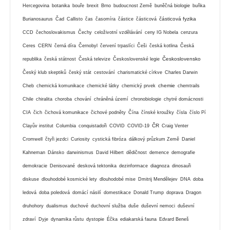
Hercegovina
botanika
bouře
brexit
Brno
budoucnost Země
buněčná biologie
buňka
částicová fyzika
Burianosaurus
Čad
Callisto
čas
časomíra
částice
částicová
CCD
čechoslovakismus
Čechy
celoživotní vzdělávání
ceny IG Nobela
cenzura
Ceres
CERN
černá díra
Černobyl
červení trpaslíci
Češi
česká kotlina
Česká
Československo
republika
česká státnost
Česká televize
Československé legie
Český klub skeptiků
český stát
cestování
charismatické církve
Charles Darwin
chemie
Cheb
chemická komunikace
chemické látky
chemický prvek
chemtrails
Chile
chiralita
choroba
chování
chráněná území
chronobiologie
chytré domácnosti
CIA
čich
čichová komunikace
čichové podněty
Čína
čínské kroužky
čísla
číslo Pí
ČR
Clayův institut
Columbia
conquistadoři
COVID
COVID-19
Craig Venter
Cromwell
čtyři jezdci
Curiosity
cystická fibróza
dálkový průzkum Země
Daniel
Kahneman
Dánsko
darwinismus
David Hilbert
dědičnost
demence
demografie
demokracie
Denisované
desková tektonika
dezinformace
diagnoza
dinosauři
diskuse
dlouhodobé kosmické lety
dlouhodobé mise
Dmitrij Mendělejev
DNA
doba
ledová
doba poledová
domácí násilí
domestikace
Donald Trump
doprava
Dragon
druhohory
dualismus
duchové
duchovní služba
duše
duševní nemoci
duševní
zdraví
Dyje
dynamika růstu
dystopie
Éčka
ediakarská fauna
Edvard Beneš