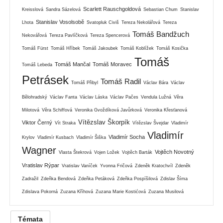
Scarlett Rauschgoldová
Kreisslová
Sandra Sázelová
Sebastian Chum
Stanislav
Stanislav Vosolsobě
Lhota
Svatopluk Civiš
Tereza Nekolářová
Tereza
Tomáš Bandžuch
Nekovářová
Tereza Pavlíčková
Tereza Spencerová
Tomáš Fürst
Tomáš Hříbek
Tomáš Jakoubek
Tomáš Koblížek
Tomáš Kosička
Tomáš
Tomáš Mančal
Tomáš Moravec
Tomáš Lebeda
Petrásek
Tomáš Radil
Tomáš Přibyl
Václav Bára
Václav
Bělohradský
Václav Fanta
Václav Láska
Václav Pačes
Vendula Lužná
Věra
Milotová
Věra Schiffová
Veronika Gvoždíková Javůrková
Veronika Křesťanová
Vítězslav Škorpík
Viktor Černý
Vít Straka
Vítězslav Švejdar
Vladimír
Vladimír
Vladimír Socha
Krylov
Vladimír Kusbach
Vladimír Šiška
Wagner
Vojtěch Novotný
Vlasta Štekrová
Vojen Ložek
Vojtěch Barták
Vratislav Rýpar
Vratislav Vaníček
Yvonna Fričová
Zdeněk Kratochvíl
Zdeněk
Zadražil
Zdeňka Bendová
Zdeňka Petáková
Zdeňka Pospíšilová
Zdislav Šíma
Zdislava Pokorná
Zuzana Kříhová
Zuzana Marie Kostićová
Zuzana Musilová
Témata