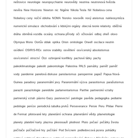
neštovice
neurologie
neuropsychiatrie
neurovědy
neutrina
neutronová hvězda
nevěra
New Horizons
Newton
nic
Nigérie
Nikola Tesla
Nil
Nobelova cena
Nobelovy ceny
noční obloha
NOMA
Norsko
novověk
nový ateismus
nukleosyntéza
numerické simulace
obchodování s lidskými orgány
obecná teorie relativity
oběžná
dráha
obrněná vozidla
oceány
ochrana přírody
oči
očkování
odboj
oheň
olovo
Olympus Mons
Oortův oblak
optika
Orion
ornitologie
Orwell
oscilace neutrin
osídlení
OSIRIS-REx
ostrov stability
osvětlení
osvícenský absolutismus
osvícenství
otroctví
Ötzi
ozbrojené konflikty
pachové látky
pachy
paleoklimatologie
paleolit
paleontologie
Palestina
PALS
památky
paměť
paměť
vody
pandemie
panelová diskuse
panslavismus
panspermie
papež
Papua Nová-
Guinea
paradoxy
paranormální jevy
Paranormální výzva
parasitismus
parašutismus
paraziti
parazitologie
pareidolie
parlamentarismus
Parthie
partnerské vztahy
partnerský vztah
pásmo Gazy
pastevectví
patologie
pavěda
pedagogika
pediatrie
pedologie
peníze
periodická tabulka prvků
Perseverance
Persie
Peru
Philae
Pierre
planetární vědy
planetologie
de Fermat
pilotované lety
planetární ochrana
planety
platební karty
plazma
plesiosauři
plodnost
Pluto
počasí
počátky života
počítače
počítačové hry
počítání
Pod Svícnem
podledovcová jezera
pohádky