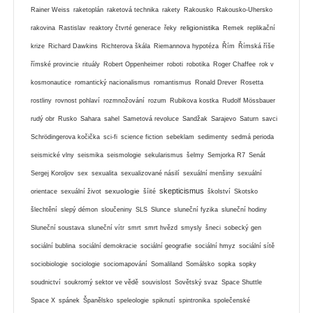
Rainer Weiss
raketoplán
raketová technika
rakety
Rakousko
Rakousko-Uhersko
religionistika
rakovina
Rastislav
reaktory čtvrté generace
řeky
Remek
replikační
krize
Richard Dawkins
Richterova škála
Riemannova hypotéza
Řím
Římská říše
římské provincie
rituály
Robert Oppenheimer
roboti
robotika
Roger Chaffee
rok v
kosmonautice
romantický nacionalismus
romantismus
Ronald Drever
Rosetta
rostliny
rovnost pohlaví
rozmnožování
rozum
Rubikova kostka
Rudolf Mössbauer
rudý obr
Rusko
Sahara
sahel
Sametová revoluce
Sandžak
Sarajevo
Saturn
savci
Schrödingerova kočička
sci-fi
science fiction
sebeklam
sedimenty
sedmá perioda
seismické vlny
seismika
seismologie
sekularismus
šelmy
Semjorka R7
Senát
Sergej Koroljov
sex
sexualita
sexualizované násilí
sexuální menšiny
sexuální
skepticismus
sexuologie
orientace
sexuální život
šíité
školství
Skotsko
šlechtění
slepý démon
sloučeniny
SLS
Slunce
sluneční fyzika
sluneční hodiny
Sluneční soustava
sluneční vítr
smrt
smrt hvězd
smysly
šneci
sobecký gen
sociální bublina
sociální demokracie
sociální geografie
sociální hmyz
sociální sítě
sociobiologie
sociologie
sociomapování
Somaliland
Somálsko
sopka
sopky
soudnictví
soukromý sektor ve vědě
souvislost
Sovětský svaz
Space Shuttle
Space X
spánek
Španělsko
speleologie
spiknutí
spintronika
společenské