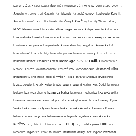
jazyky
Ježek v kleci
jezera
jídlo
jiné inteligence
Jižní Amerika
John Stapp
Josef II.
Jugoslávie
Jupiter
Jurij Gagarin
Kamiokande
Kanárské ostrovy
kardiologie
Karel II.
Stuart
katastrofa
kauzalita
Kelvin
Kim Čong-Il
Kim Čong-Un
Kip Thorne
klamy
klimatologie
KLDR
Klementinum
klima měst
kognice
kolaps
kolonie
kolonizace
konspirační teorie
kombinatorika
komety
komunikace
komunismus
konce světa
konstrukce
kooperace
kooperativita
kooperativní hry
kopytníci
kosmická loď
kosmická síť
kosmické lety
kosmické počasí
kosmické pohony
kosmické smetí
kosmonautika
kosmologie
kosmické stanice
kosmické záření
Kosntantin a
Metoděj
Kosovo
krajinná ekologie
krasové jevy
kreacionismus
křesťanství
Křída
kritické myšlení
kriminalistika
kriminalita
krize
kryovulkanismus
kryptografie
kryptozoologie
krystaly
Kuiperův pás
kultura
kulturní krajina
Kurt Gödel
kvantová
kvantová fyzika
biologie
kvantová chemie
kvantová mechanika
kvantová optika
kvantová provázanost
kvantové počítače
kvark-gluonové plazma
kvasary
Kyros
Veliký
Lajka
laserová fyzika
lasery
láska
Latinská Amerika
Lawrence Krauss
ledovce
ledovcová jezera
ledové měsíce
legenda
legislativa
lékařská etika
lékařství
lesy
letectví
letniční církve
LGBTQ
Libye
lidská práva
LIGO
limes
romanum
lingvistika
literatura
lithium
litosferické desky
lodě
logické uvažování