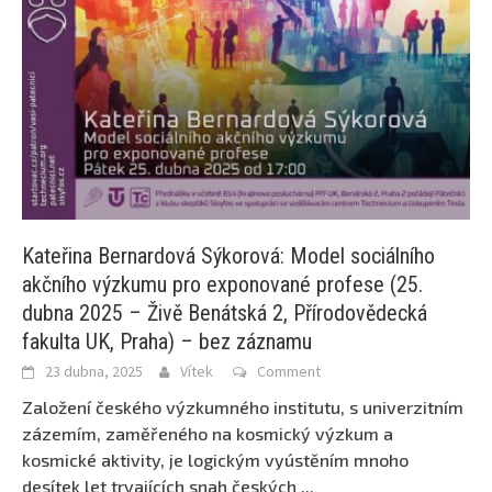
Kateřina Bernardová Sýkorová: Model sociálního
akčního výzkumu pro exponované profese (25.
dubna 2025 – Živě Benátská 2, Přírodovědecká
fakulta UK, Praha) – bez záznamu
23 dubna, 2025
Vítek
Comment
Založení českého výzkumného institutu, s univerzitním
zázemím, zaměřeného na kosmický výzkum a
kosmické aktivity, je logickým vyústěním mnoho
desítek let trvajících snah českých
...