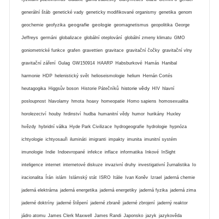
generální štáb
genetické vady
geneticky modifikované organismy
genetika
genom
geografie
geologie
geochemie
geofyzika
geomagnetismus
geopolitika
George
Jeffreys
germáni
globalizace
globální oteplování
globální zmeny klimatu
GMO
goniometrické funkce
grafen
gravettien
gravitace
gravitační čočky
gravitační vlny
gravitační záření
Gulag
GW150914
HAARP
Habsburkové
Hamás
Hanibal
harmonie
HDP
helenistický svět
helioseismologie
helium
Hernán Cortés
historie vědy
heutagogika
Higgsův boson
Historie Pátečníků
HIV
hlavní
posloupnost
hlavolamy
hmota
hoaxy
homeopatie
Homo sapiens
homosexualita
horolezectví
houby
hrdinství
hudba
humanitní vědy
humor
hurikány
Huxley
hvězdy
hybridní válka
Hyde Park Civilizace
hydrogeografie
hydrologie
hypnóza
ichtyologie
ichtyosauři
ilumináti
imigranti
impakty
imunita
imunitní systém
imunologie
Indie
Indoevropané
infekce
inflace
informatika
Inkové
InSight
inteligence
internet
internetové diskuze
invazivní druhy
investigativní žurnalistika
Io
iracionalita
Írán
islám
Islámský stát
ISRO
Itálie
Ivan Koněv
Izrael
jaderná chemie
jaderná elektrárna
jaderná energetika
jaderná energetiky
jaderná fyzika
jaderná zima
jaderné doktríny
jaderné štěpení
jaderné zbraně
jaderné zbrojení
jaderný reaktor
jádro atomu
James Clerk Maxwell
James Randi
Japonsko
jazyk
jazykověda