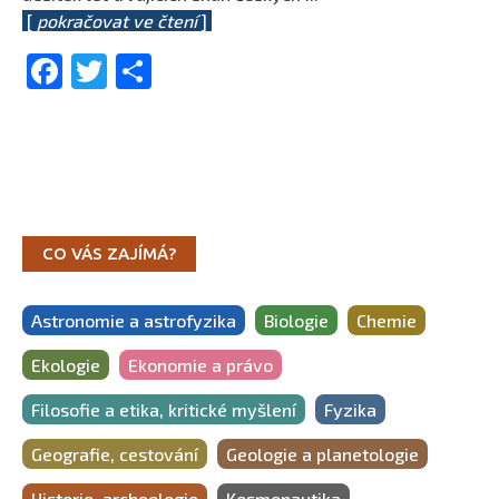
[
pokračovat ve čtení
]
Facebook
Twitter
Share
CO VÁS ZAJÍMÁ?
Astronomie a astrofyzika
Biologie
Chemie
Ekologie
Ekonomie a právo
Filosofie a etika, kritické myšlení
Fyzika
Geografie, cestování
Geologie a planetologie
Historie, archeologie
Kosmonautika