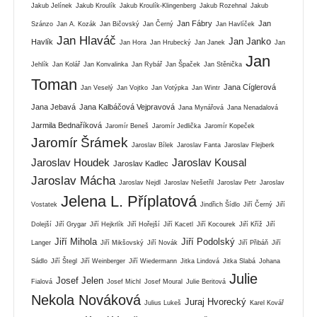
Jakub Jelínek
Jakub Kroulík
Jakub Kroulík-Klingenberg
Jakub Rozehnal
Jakub
Jan Fábry
Jan
Szánzo
Jan A. Kozák
Jan Bičovský
Jan Černý
Jan Havlíček
Jan Hlaváč
Jan Janko
Havlík
Jan Hora
Jan Hrubecký
Jan Janek
Jan
Jan
Jehlík
Jan Kolář
Jan Konvalinka
Jan Rybář
Jan Špaček
Jan Stěnička
Toman
Jana Cíglerová
Jan Veselý
Jan Vojtko
Jan Votýpka
Jan Wintr
Jana Jebavá
Jana Kalbáčová Vejpravová
Jana Mynářová
Jana Nenadalová
Jarmila Bednaříková
Jaromír Beneš
Jaromír Jedlička
Jaromír Kopeček
Jaromír Šrámek
Jaroslav Bílek
Jaroslav Fanta
Jaroslav Flejberk
Jaroslav Houdek
Jaroslav Kousal
Jaroslav Kadlec
Jaroslav Mácha
Jaroslav Nejdl
Jaroslav Nešetřil
Jaroslav Petr
Jaroslav
Jelena L. Příplatová
Vostatek
Jindřich Šídlo
Jiří Černý
Jiří
Dolejší
Jiří Grygar
Jiří Hejkrlík
Jiří Hořejší
Jiří Kacetl
Jiří Kocourek
Jiří Kříž
Jiří
Jiří Mihola
Jiří Podolský
Langer
Jiří Mikšovský
Jiří Novák
Jiří Přibáň
Jiří
Sádlo
Jiří Štegl
Jiří Weinberger
Jiří Wiedermann
Jitka Lindová
Jitka Slabá
Johana
Julie
Josef Jelen
Fialová
Josef Michl
Josef Moural
Julie Beritová
Nekola Nováková
Juraj Hvorecký
Julius Lukeš
Karel Kovář