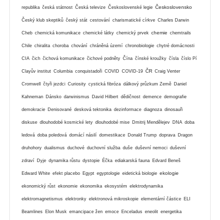
Československo
republika
česká státnost
Česká televize
Československé legie
Český klub skeptiků
český stát
cestování
charismatické církve
Charles Darwin
chemie
Cheb
chemická komunikace
chemické látky
chemický prvek
chemtrails
Chile
chiralita
choroba
chování
chráněná území
chronobiologie
chytré domácnosti
CIA
čich
čichová komunikace
čichové podněty
Čína
čínské kroužky
čísla
číslo Pí
ČR
Clayův institut
Columbia
conquistadoři
COVID
COVID-19
Craig Venter
Cromwell
čtyři jezdci
Curiosity
cystická fibróza
dálkový průzkum Země
Daniel
Kahneman
Dánsko
darwinismus
David Hilbert
dědičnost
demence
demografie
demokracie
Denisované
desková tektonika
dezinformace
diagnoza
dinosauři
diskuse
dlouhodobé kosmické lety
dlouhodobé mise
Dmitrij Mendělejev
DNA
doba
ledová
doba poledová
domácí násilí
domestikace
Donald Trump
doprava
Dragon
druhohory
dualismus
duchové
duchovní služba
duše
duševní nemoci
duševní
zdraví
Dyje
dynamika růstu
dystopie
Éčka
ediakarská fauna
Edvard Beneš
ekologie
Edward White
efekt placebo
Egypt
egyptologie
eidetická biologie
ekonomický růst
ekonomie
ekonomika
ekosystém
elektrodynamika
elektromagnetismus
elektronky
elektronová mikroskopie
elementární částice
ELI
Beamlines
Elon Musk
emancipace žen
emoce
Enceladus
eneolit
energetika