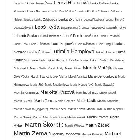
Lenka Hrabalová
Ladislav Skrbek
Lenka Černá
Lenka Králová
Lenka
Maierová
Lenka Nováková
Lenka Procházková
Lenka Slavíková
Lenka Vrtišková
Lenka Zychová
Nejezchlebová
Lenka Zdeborová
Leona Plášilová
Leona Šímová
Leoš Kyša
Leona Žůrková
Lilija Burianová
Linda Petraturová
Lubomír Peške
Lubomír Soukup
Luboš Perek
Luboš Brabenec
Luboš Pick
Lucie Davidová
Lucie Krejčová
Luděk
Lucie Hrdá
Lucie Juřičková
Lucie Ráčková
Lucie Tungul
Ludmila Hamplová
Nezmar
Lukáš
Ludmila Čírtková
Lukáš Houška
Kratochvíl
Lukáš Laibl
Lukáš Martoš
Lukáš Nádvorník
Lukáš Roubík
Magdalena
Marek Matějka
Bohutínská
Marco Stella
Marek Audy
Marek Hilšer
Marek
Marie Běhounková
Orko Vácha
Marek Skarka
Marek Vícha
Marek Vranka
Marie
Heřmanová
Marie Jírů
Marie Neudorflová
Marie Neudorfová
Marie Šabacká
Markéta Křížová
Markéta Gregorová
Markéta Vlčková
Martin Braniš
Martin Ferus
Martin Kašík
Martin Buchtík
Martin Gembec
Martin Konvička
Martin Konvička (lingvista)
Martin Kovář
Martin Kozák
Martin Lulák
Martin Mejstřík
Martin Profant
Martin
Martin Novák
Martin Odler
Martin Oliva
Martin Přeček
Martin Škorpík
Martin Žáček
Rybář
Martin Wihoda
Martin Zeman
Michael
Martina Boháčová
Matouš Pilnáček