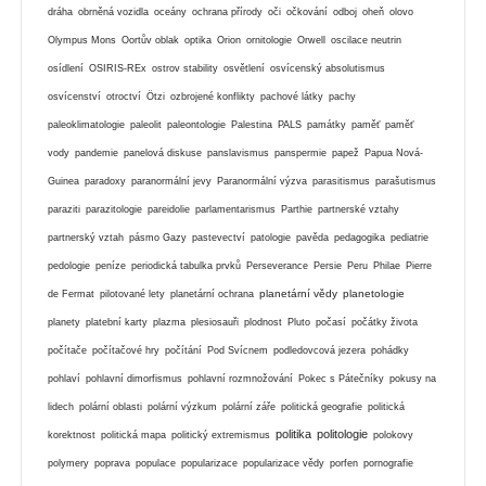
dráha
obrněná vozidla
oceány
ochrana přírody
oči
očkování
odboj
oheň
olovo
Olympus Mons
Oortův oblak
optika
Orion
ornitologie
Orwell
oscilace neutrin
osídlení
OSIRIS-REx
ostrov stability
osvětlení
osvícenský absolutismus
osvícenství
otroctví
Ötzi
ozbrojené konflikty
pachové látky
pachy
paleoklimatologie
paleolit
paleontologie
Palestina
PALS
památky
paměť
paměť
vody
pandemie
panelová diskuse
panslavismus
panspermie
papež
Papua Nová-
Guinea
paradoxy
paranormální jevy
Paranormální výzva
parasitismus
parašutismus
paraziti
parazitologie
pareidolie
parlamentarismus
Parthie
partnerské vztahy
partnerský vztah
pásmo Gazy
pastevectví
patologie
pavěda
pedagogika
pediatrie
pedologie
peníze
periodická tabulka prvků
Perseverance
Persie
Peru
Philae
Pierre
planetární vědy
planetologie
de Fermat
pilotované lety
planetární ochrana
planety
platební karty
plazma
plesiosauři
plodnost
Pluto
počasí
počátky života
počítače
počítačové hry
počítání
Pod Svícnem
podledovcová jezera
pohádky
pohlaví
pohlavní dimorfismus
pohlavní rozmnožování
Pokec s Pátečníky
pokusy na
lidech
polární oblasti
polární výzkum
polární záře
politická geografie
politická
politika
politologie
korektnost
politická mapa
politický extremismus
polokovy
polymery
poprava
populace
popularizace
popularizace vědy
porfen
pornografie