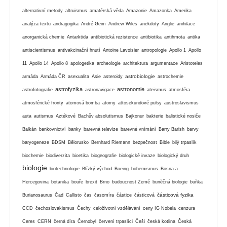
alternativní metody
altruismus
amatérská věda
Amazonie
Amazonka
Amerika
analýza textu
andragogika
André Geim
Andrew Wiles
anekdoty
Anglie
anihilace
anorganická chemie
Antarktida
antibiotická rezistence
antibiotika
antihmota
antika
antiscientismus
antivakcinační hnutí
Antoine Lavoisier
antropologie
Apollo 1
Apollo
11
Apollo 14
Apollo 8
apologetika
archeologie
architektura
argumentace
Aristoteles
astrobiologie
armáda
Armáda ČR
asexualita
Asie
asteroidy
astrochemie
astrofyzika
astronomie
astrofotografie
astronavigace
ateismus
atmosféra
atmosférické fronty
atomová bomba
atomy
attosekundové pulsy
austroslavismus
auta
autismus
Aztékové
Bachův absolutismus
Bajkonur
bakterie
balistické nosiče
Balkán
bankovnictví
banky
barevná televize
barevné vnímání
Barry Barish
barvy
baryogeneze
BDSM
Bělorusko
Bernhard Riemann
bezpečnost
Bible
bilý trpaslík
biochemie
biodiverzita
bioetika
biogeografie
biologické invaze
biologický druh
biologie
biotechnologie
Blízký východ
Boeing
bohemismus
Bosna a
Hercegovina
botanika
bouře
brexit
Brno
budoucnost Země
buněčná biologie
buňka
částicová fyzika
Burianosaurus
Čad
Callisto
čas
časomíra
částice
částicová
CCD
čechoslovakismus
Čechy
celoživotní vzdělávání
ceny IG Nobela
cenzura
Ceres
CERN
černá díra
Černobyl
červení trpaslíci
Češi
česká kotlina
Česká