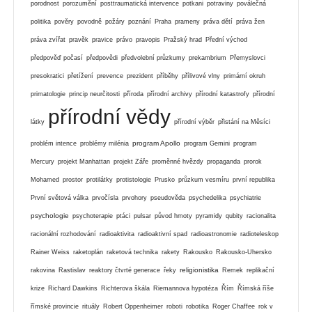
porodnost
porozumění
posttraumatická intervence
potkani
potraviny
poválečná
politika
pověry
povodně
požáry
poznání
Praha
prameny
práva dětí
práva žen
práva zvířat
pravěk
pravice
právo
pravopis
Pražský hrad
Přední východ
předpověď počasí
předpovědi
předvolební průzkumy
prekambrium
Přemyslovci
presokratici
přetížení
prevence
prezident
příběhy
přílivové vlny
primární okruh
primatologie
princip neurčitosti
příroda
přírodní archivy
přírodní katastrofy
přírodní
přírodní vědy
látky
přírodní výběr
přistání na Měsíci
program Apollo
problém intence
problémy milénia
program Gemini
program
Mercury
projekt Manhattan
projekt Záře
proměnné hvězdy
propaganda
prorok
Mohamed
prostor
protilátky
protistologie
Prusko
průzkum vesmíru
první republika
První světová válka
prvočísla
prvohory
pseudověda
psychedelika
psychiatrie
psychologie
psychoterapie
ptáci
pulsar
původ hmoty
pyramidy
qubity
racionalita
racionální rozhodování
radioaktivita
radioaktivní spad
radioastronomie
radioteleskop
Rainer Weiss
raketoplán
raketová technika
rakety
Rakousko
Rakousko-Uhersko
religionistika
rakovina
Rastislav
reaktory čtvrté generace
řeky
Remek
replikační
krize
Richard Dawkins
Richterova škála
Riemannova hypotéza
Řím
Římská říše
římské provincie
rituály
Robert Oppenheimer
roboti
robotika
Roger Chaffee
rok v