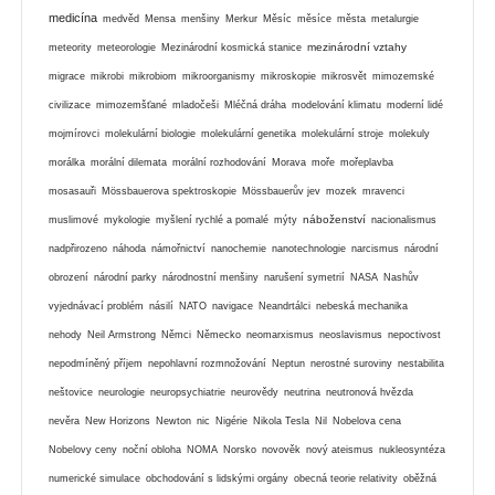
medicína
medvěd
Mensa
menšiny
Merkur
Měsíc
měsíce
města
metalurgie
mezinárodní vztahy
meteority
meteorologie
Mezinárodní kosmická stanice
migrace
mikrobi
mikrobiom
mikroorganismy
mikroskopie
mikrosvět
mimozemské
civilizace
mimozemšťané
mladočeši
Mléčná dráha
modelování klimatu
moderní lidé
mojmírovci
molekulární biologie
molekulární genetika
molekulární stroje
molekuly
morálka
morální dilemata
morální rozhodování
Morava
moře
mořeplavba
mosasauři
Mössbauerova spektroskopie
Mössbauerův jev
mozek
mravenci
náboženství
muslimové
mykologie
myšlení rychlé a pomalé
mýty
nacionalismus
nadpřirozeno
náhoda
námořnictví
nanochemie
nanotechnologie
narcismus
národní
obrození
národní parky
národnostní menšiny
narušení symetrií
NASA
Nashův
vyjednávací problém
násilí
NATO
navigace
Neandrtálci
nebeská mechanika
nehody
Neil Armstrong
Němci
Německo
neomarxismus
neoslavismus
nepoctivost
nepodmíněný příjem
nepohlavní rozmnožování
Neptun
nerostné suroviny
nestabilita
neštovice
neurologie
neuropsychiatrie
neurovědy
neutrina
neutronová hvězda
nevěra
New Horizons
Newton
nic
Nigérie
Nikola Tesla
Nil
Nobelova cena
Nobelovy ceny
noční obloha
NOMA
Norsko
novověk
nový ateismus
nukleosyntéza
numerické simulace
obchodování s lidskými orgány
obecná teorie relativity
oběžná