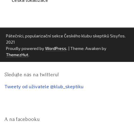
Pátečníci, popularizační sekce Českého klubu skeptiků Sisyfos.
2021
Proudly powered by
WordPress
.
|
Theme: Awaken by
ThemezHut
.
Sledujte nás na twitteru!
Tweety od uživatele @klub_skeptiku
A na facebooku