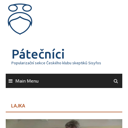
Skip
to
content
Pátečníci
Popularizační sekce Českého klubu skeptiků Sisyfos
Main Menu
LAJKA