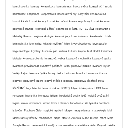
konspirační teorie
kombinatorika
komety
komunikace
komunismus
konce světa
konstrukce
kooperace
kooperativita
kooperativní hry
kopytníci
kosmická loď
kosmická síť
kosmické lety
kosmické počasí
kosmické pohony
kosmické smetí
kosmonautika
kosmologie
kosmické stanice
kosmické záření
Kosntantin a
Metoděj
Kosovo
krajinná ekologie
krasové jevy
kreacionismus
křesťanství
Křída
kritické myšlení
kriminalistika
kriminalita
krize
kryovulkanismus
kryptografie
kryptozoologie
krystaly
Kuiperův pás
kultura
kulturní krajina
Kurt Gödel
kvantová
kvantová fyzika
biologie
kvantová chemie
kvantová mechanika
kvantová optika
kvantová provázanost
kvantové počítače
kvark-gluonové plazma
kvasary
Kyros
Veliký
Lajka
laserová fyzika
lasery
láska
Latinská Amerika
Lawrence Krauss
ledovce
ledovcová jezera
ledové měsíce
legenda
legislativa
lékařská etika
lékařství
lesy
letectví
letniční církve
LGBTQ
Libye
lidská práva
LIGO
limes
romanum
lingvistika
literatura
lithium
litosferické desky
lodě
logické uvažování
logika
lokální invariance
loterie
lovci a sběrači
Ludolfovo číslo
lymská borelióza
lyžování
Machovo číslo
magické myšlení
Magion
magnetismus
malakologie
Mali
Mars
Malostranský hřbitov
manipulace
mapa
Marcus Aurelius
Marie Terezie
Mars
matematika
Sample Return
matematická analýza
materiálová věda
Mayové
média