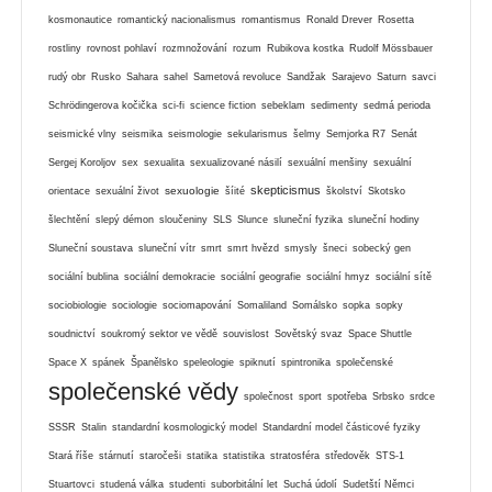
kosmonautice
romantický nacionalismus
romantismus
Ronald Drever
Rosetta
rostliny
rovnost pohlaví
rozmnožování
rozum
Rubikova kostka
Rudolf Mössbauer
rudý obr
Rusko
Sahara
sahel
Sametová revoluce
Sandžak
Sarajevo
Saturn
savci
Schrödingerova kočička
sci-fi
science fiction
sebeklam
sedimenty
sedmá perioda
seismické vlny
seismika
seismologie
sekularismus
šelmy
Semjorka R7
Senát
Sergej Koroljov
sex
sexualita
sexualizované násilí
sexuální menšiny
sexuální
skepticismus
sexuologie
orientace
sexuální život
šíité
školství
Skotsko
šlechtění
slepý démon
sloučeniny
SLS
Slunce
sluneční fyzika
sluneční hodiny
Sluneční soustava
sluneční vítr
smrt
smrt hvězd
smysly
šneci
sobecký gen
sociální bublina
sociální demokracie
sociální geografie
sociální hmyz
sociální sítě
sociobiologie
sociologie
sociomapování
Somaliland
Somálsko
sopka
sopky
soudnictví
soukromý sektor ve vědě
souvislost
Sovětský svaz
Space Shuttle
Space X
spánek
Španělsko
speleologie
spiknutí
spintronika
společenské
společenské vědy
společnost
sport
spotřeba
Srbsko
srdce
SSSR
Stalin
standardní kosmologický model
Standardní model částicové fyziky
Stará říše
stárnutí
staročeši
statika
statistika
stratosféra
středověk
STS-1
Stuartovci
studená válka
studenti
suborbitální let
Suchá údolí
Sudetští Němci