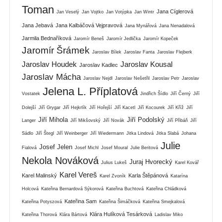
Toman
Jana Cíglerová
Jan Veselý
Jan Vojtko
Jan Votýpka
Jan Wintr
Jana Jebavá
Jana Kalbáčová Vejpravová
Jana Mynářová
Jana Nenadalová
Jarmila Bednaříková
Jaromír Beneš
Jaromír Jedlička
Jaromír Kopeček
Jaromír Šrámek
Jaroslav Bílek
Jaroslav Fanta
Jaroslav Flejberk
Jaroslav Houdek
Jaroslav Kousal
Jaroslav Kadlec
Jaroslav Mácha
Jaroslav Nejdl
Jaroslav Nešetřil
Jaroslav Petr
Jaroslav
Jelena L. Příplatová
Vostatek
Jindřich Šídlo
Jiří Černý
Jiří
Dolejší
Jiří Grygar
Jiří Hejkrlík
Jiří Hořejší
Jiří Kacetl
Jiří Kocourek
Jiří Kříž
Jiří
Jiří Mihola
Jiří Podolský
Langer
Jiří Mikšovský
Jiří Novák
Jiří Přibáň
Jiří
Sádlo
Jiří Štegl
Jiří Weinberger
Jiří Wiedermann
Jitka Lindová
Jitka Slabá
Johana
Julie
Josef Jelen
Fialová
Josef Michl
Josef Moural
Julie Beritová
Nekola Nováková
Juraj Hvorecký
Julius Lukeš
Karel Kovář
Karel Vereš
Karel Malinský
Karla Štěpánová
Karel Zvoník
Katarína
Holcová
Kateřina Bernardová Sýkorová
Kateřina Buchtová
Kateřina Chládková
Kateřina Sam
Kateřina Potyszová
Kateřina Šimáčková
Kateřina Smejkalová
Klára Hulíková Tesárková
Kateřina Thorová
Klára Bártová
Ladislav Miko