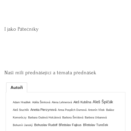
I jako Pátečníky
Naši milí přednášející a témata přednášek
Autoři
Aleš Špičák
Aleš Kuběna
Adam Hradilek
Adéla Šimková
Alena Lehnerová
Anetta Pierzynová
Aleš Stuchlík
Anna Pospěch Durnová
Antonín Vítek
Balász
Komoróczy
Barbara Oudová Holcátová
Barbora Šmídová
Barbora Urbanová
Bohuslav Rudolf
Břetislav Fajkus
Břetislav Tureček
Bohumír Janský