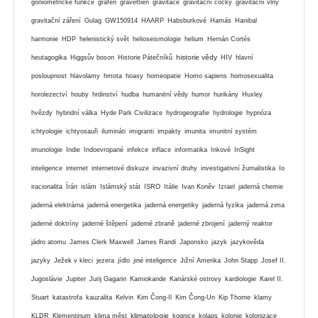
goniometrické funkce
grafen
gravettien
gravitace
gravitační čočky
gravitační vlny
gravitační záření
Gulag
GW150914
HAARP
Habsburkové
Hamás
Hanibal
harmonie
HDP
helenistický svět
helioseismologie
helium
Hernán Cortés
historie vědy
heutagogika
Higgsův boson
Historie Pátečníků
HIV
hlavní
posloupnost
hlavolamy
hmota
hoaxy
homeopatie
Homo sapiens
homosexualita
horolezectví
houby
hrdinství
hudba
humanitní vědy
humor
hurikány
Huxley
hvězdy
hybridní válka
Hyde Park Civilizace
hydrogeografie
hydrologie
hypnóza
ichtyologie
ichtyosauři
ilumináti
imigranti
impakty
imunita
imunitní systém
imunologie
Indie
Indoevropané
infekce
inflace
informatika
Inkové
InSight
inteligence
internet
internetové diskuze
invazivní druhy
investigativní žurnalistika
Io
iracionalita
Írán
islám
Islámský stát
ISRO
Itálie
Ivan Koněv
Izrael
jaderná chemie
jaderná elektrárna
jaderná energetika
jaderná energetiky
jaderná fyzika
jaderná zima
jaderné doktríny
jaderné štěpení
jaderné zbraně
jaderné zbrojení
jaderný reaktor
jádro atomu
James Clerk Maxwell
James Randi
Japonsko
jazyk
jazykověda
jazyky
Ježek v kleci
jezera
jídlo
jiné inteligence
Jižní Amerika
John Stapp
Josef II.
Jugoslávie
Jupiter
Jurij Gagarin
Kamiokande
Kanárské ostrovy
kardiologie
Karel II.
Stuart
katastrofa
kauzalita
Kelvin
Kim Čong-Il
Kim Čong-Un
Kip Thorne
klamy
klimatologie
KLDR
Klementinum
klima měst
kognice
kolaps
kolonie
kolonizace