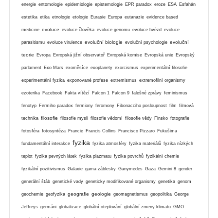
energie
entomologie
epidemiologie
epistemologie
EPR paradox
eroze
ESA
Esfahán
estetika
etika
etnologie
etologie
Eurasie
Europa
eutanazie
evidence based
evoluce
medicine
evoluce člověka
evoluce genomu
evoluce hvězd
evoluce
evoluční biologie
evoluční
parasitismu
evoluce virulence
evoluční psychologie
teorie
Evropa
Evropská jižní observatoř
Evropská komise
Evropská unie
Evropský
parlament
Exo Mars
exoměsíce
exoplanety
exorcismus
experimentální filosofie
experimentální fyzika
exponované profese
extremismus
extremofilní organismy
ezoterika
Facebook
Fakta vítězí
Falcon 1
Falcon 9
falešné zprávy
feminismus
fenotyp
Fermiho paradox
fermiony
feromony
Fibonacciho posloupnost
film
filmová
filosofie
technika
filosofie mysli
filosofie vědomí
filosofie vědy
Finsko
fotografie
fotosféra
fotosyntéza
Francie
Francis Collins
Francisco Pizzaro
Fukušima
fyzika
fundamentální interakce
fyzika atmosféry
fyzika materiálů
fyzika nízkých
teplot
fyzika pevných látek
fyzika plazmatu
fyzika povrchů
fyzikální chemie
fyzikální pozitivismus
Galaxie
gama záblesky
Ganymedes
Gaza
Gemini 8
gender
generální štáb
genetické vady
geneticky modifikované organismy
genetika
genom
geografie
geologie
geochemie
geofyzika
geomagnetismus
geopolitika
George
Jeffreys
germáni
globalizace
globální oteplování
globální zmeny klimatu
GMO