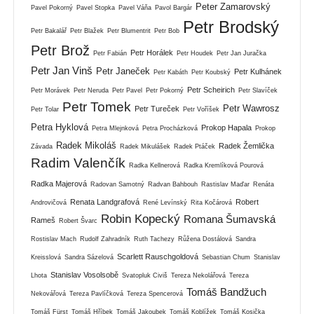
Peter Zamarovský
Pavel Pokorný
Pavel Stopka
Pavel Váňa
Pavol Bargár
Petr Brodský
Petr Bakalář
Petr Blažek
Petr Blumentrit
Petr Bob
Petr Brož
Petr Horálek
Petr Fabián
Petr Houdek
Petr Jan Juračka
Petr Jan Vinš
Petr Janeček
Petr Kulhánek
Petr Kabáth
Petr Koubský
Petr Scheirich
Petr Morávek
Petr Neruda
Petr Pavel
Petr Pokorný
Petr Slavíček
Petr Tomek
Petr Wawrosz
Petr Tureček
Petr Tolar
Petr Voříšek
Petra Hyklová
Prokop Hapala
Petra Mlejnková
Petra Procházková
Prokop
Radek Mikoláš
Radek Žemlička
Závada
Radek Mikulášek
Radek Ptáček
Radim Valenčík
Radka Kellnerová
Radka Kremlíková Pourová
Radka Majerová
Radovan Samotný
Radvan Bahbouh
Rastislav Maďar
Renáta
Renata Landgrafová
Robert
Androvičová
René Levínský
Rita Kočárová
Robin Kopecký
Romana Šumavská
Rameš
Robert Švarc
Rostislav Mach
Rudolf Zahradník
Ruth Tachezy
Růžena Dostálová
Sandra
Scarlett Rauschgoldová
Kreisslová
Sandra Sázelová
Sebastian Chum
Stanislav
Stanislav Vosolsobě
Lhota
Svatopluk Civiš
Tereza Nekolářová
Tereza
Tomáš Bandžuch
Nekovářová
Tereza Pavlíčková
Tereza Spencerová
Tomáš Fürst
Tomáš Hříbek
Tomáš Jakoubek
Tomáš Koblížek
Tomáš Kosička