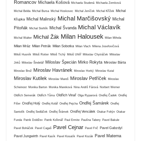
Romancov
Michaela Košová
Michaela Studená
Michaela Zemková
Michal
Michal Belda
Michal Bursa
Michal Hoskovec
Michal Jeníček
Michal Křížek
Michal Marčišovský
Michal Malinský
Michal
Křupka
Michal Václavík
Pitoňák
Michal Švanda
Michal Stehlík
Milan Halousek
Michal Žák
Michal Walter
Milan Mihola
Milan Mráz
Milan Petrák
Milan Sobotka
Milan Vlach
Milena Josefovičová
Miloš Husník
Miloš Rotter
Miloš Tichý
Miloš Uhlíř
Miloslav Chytráček
Miloslav
Miloslav Špecián
Mirko Rokyta
Miroslav Bárta
Jirků
Miloslav Šindelář
Miroslav Havránek
Miroslav Brož
Miroslav Horký
Miroslav Kutal
Miroslav Kutílek
Miroslav Petříček
Miroslav Mareš
Miroslav
Scheinost
Monika Barton
Monika Mareková
Nina Andrš Fárová
Norbert Werner
Oldřich Vinař
Oldřich Semerák
Oldřich Tůma
Olga Ryparová
Ondřej Čadek
Ondřej
Ondřej Šamárek
Ondřej Holý
Fišer
Ondřej Kolář
Ondřej Pejcha
Ondřej
Ondřej Vencálek
Santolík
Ondřej Sedláček
Ondřej Šrámek
Otakar Foltýn
Otakar
Funda
Patrik Doldžev
Patrik Kořenář
Paul Ermite
Paulína Tabery
Pavel Bakule
Pavel Cejnar
Pavel Gabzdyl
Pavel Boháček
Pavel Cagaš
Pavel Frič
Pavel Materna
Pavel Jungwirth
Pavel Kasík
Pavel Kosatík
Pavel Kozák