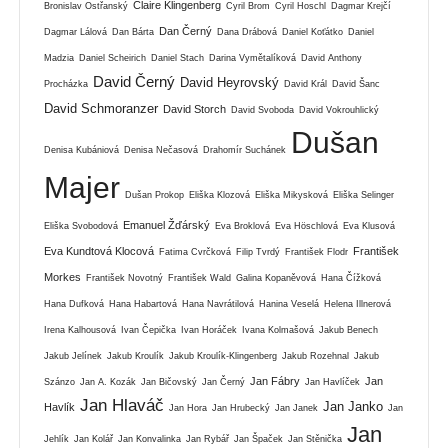
Claire Klingenberg
Bronislav Ostřanský
Cyril Brom
Cyril Hoschl
Dagmar Krejčí
Dan Černý
Dagmar Lálová
Dan Bárta
Dana Drábová
Daniel Koťátko
Daniel
Madzia
Daniel Scheirich
Daniel Stach
Darina Vymětalíková
David Anthony
David Černý
David Heyrovský
Procházka
David Král
David Šanc
David Schmoranzer
David Storch
David Svoboda
David Vokrouhlický
Dušan
Denisa Kubániová
Denisa Nečasová
Drahomír Suchánek
Majer
Dušan Prokop
Eliška Klozová
Eliška Mikysková
Eliška Selinger
Emanuel Žďárský
Eliška Svobodová
Eva Broklová
Eva Höschlová
Eva Klusová
Eva Kundtová Klocová
František
Fatima Cvrčková
Filip Tvrdý
František Flodr
Morkes
František Novotný
František Wald
Galina Kopaněvová
Hana Čížková
Hana Dufková
Hana Habartová
Hana Navrátilová
Hanina Veselá
Helena Illnerová
Irena Kalhousová
Ivan Čepička
Ivan Horáček
Ivana Kolmašová
Jakub Benech
Jakub Jelínek
Jakub Kroulík
Jakub Kroulík-Klingenberg
Jakub Rozehnal
Jakub
Jan Fábry
Jan
Szánzo
Jan A. Kozák
Jan Bičovský
Jan Černý
Jan Havlíček
Jan Hlaváč
Jan Janko
Havlík
Jan Hora
Jan Hrubecký
Jan Janek
Jan
Jan
Jehlík
Jan Kolář
Jan Konvalinka
Jan Rybář
Jan Špaček
Jan Stěnička