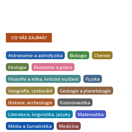
CO VÁS ZAJÍMÁ?
Astronomie a astrofyzika
Biologie
Chemie
Ekologie
Ekonomie a právo
Filosofie a etika, kritické myšlení
Fyzika
Geografie, cestování
Geologie a planetologie
Historie, archeologie
Kosmonautika
Literatura, lingvistika, jazyky
Matematika
Média a žurnalistika
Medicína