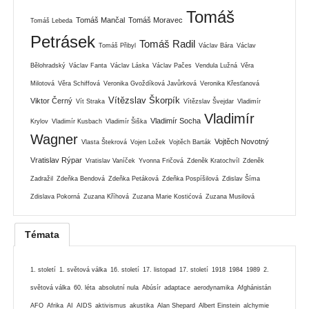
Tomáš
Tomáš Mančal
Tomáš Moravec
Tomáš Lebeda
Petrásek
Tomáš Radil
Tomáš Přibyl
Václav Bára
Václav
Bělohradský
Václav Fanta
Václav Láska
Václav Pačes
Vendula Lužná
Věra
Milotová
Věra Schiffová
Veronika Gvoždíková Javůrková
Veronika Křesťanová
Vítězslav Škorpík
Viktor Černý
Vít Straka
Vítězslav Švejdar
Vladimír
Vladimír
Vladimír Socha
Krylov
Vladimír Kusbach
Vladimír Šiška
Wagner
Vojtěch Novotný
Vlasta Štekrová
Vojen Ložek
Vojtěch Barták
Vratislav Rýpar
Vratislav Vaníček
Yvonna Fričová
Zdeněk Kratochvíl
Zdeněk
Zadražil
Zdeňka Bendová
Zdeňka Petáková
Zdeňka Pospíšilová
Zdislav Šíma
Zdislava Pokorná
Zuzana Kříhová
Zuzana Marie Kostićová
Zuzana Musilová
Témata
1. století
1. světová válka
16. století
17. listopad
17. století
1918
1984
1989
2.
světová válka
60. léta
absolutní nula
Abúsír
adaptace
aerodynamika
Afghánistán
AFO
Afrika
AI
AIDS
aktivismus
akustika
Alan Shepard
Albert Einstein
alchymie