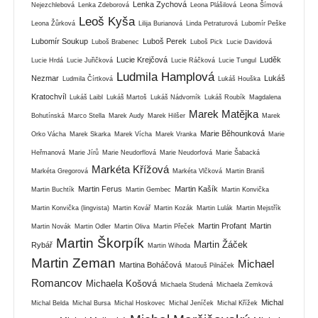
Lenka Zychová
Nejezchlebová
Lenka Zdeborová
Leona Plášilová
Leona Šímová
Leoš Kyša
Leona Žůrková
Lilija Burianová
Linda Petraturová
Lubomír Peške
Lubomír Soukup
Luboš Perek
Luboš Brabenec
Luboš Pick
Lucie Davidová
Lucie Krejčová
Luděk
Lucie Hrdá
Lucie Juřičková
Lucie Ráčková
Lucie Tungul
Ludmila Hamplová
Nezmar
Lukáš
Ludmila Čírtková
Lukáš Houška
Kratochvíl
Lukáš Laibl
Lukáš Martoš
Lukáš Nádvorník
Lukáš Roubík
Magdalena
Marek Matějka
Bohutínská
Marco Stella
Marek Audy
Marek Hilšer
Marek
Marie Běhounková
Orko Vácha
Marek Skarka
Marek Vícha
Marek Vranka
Marie
Heřmanová
Marie Jírů
Marie Neudorflová
Marie Neudorfová
Marie Šabacká
Markéta Křížová
Markéta Gregorová
Markéta Vlčková
Martin Braniš
Martin Ferus
Martin Kašík
Martin Buchtík
Martin Gembec
Martin Konvička
Martin Konvička (lingvista)
Martin Kovář
Martin Kozák
Martin Lulák
Martin Mejstřík
Martin Profant
Martin
Martin Novák
Martin Odler
Martin Oliva
Martin Přeček
Martin Škorpík
Martin Žáček
Rybář
Martin Wihoda
Martin Zeman
Michael
Martina Boháčová
Matouš Pilnáček
Romancov
Michaela Košová
Michaela Studená
Michaela Zemková
Michal
Michal Belda
Michal Bursa
Michal Hoskovec
Michal Jeníček
Michal Křížek