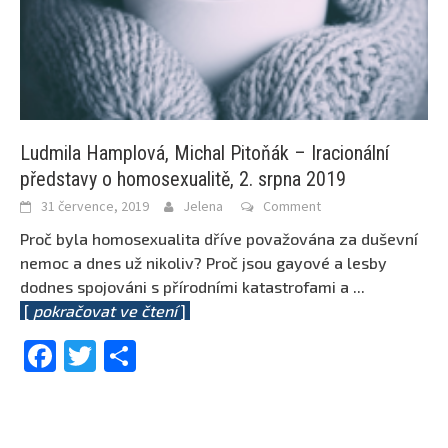
Ludmila Hamplová, Michal Pitoňák – Iracionální
představy o homosexualitě, 2. srpna 2019
31 července, 2019
Jelena
Comment
Proč byla homosexualita dříve považována za duševní
nemoc a dnes už nikoliv? Proč jsou gayové a lesby
dodnes spojováni s přírodními katastrofami a
...
[
pokračovat ve čtení
]
Facebook
Twitter
Share