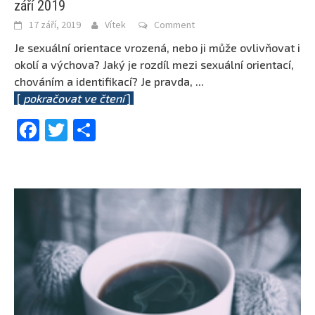
září 2019
17 září, 2019
Vítek
Comment
Je sexuální orientace vrozená, nebo ji může ovlivňovat i
okolí a výchova? Jaký je rozdíl mezi sexuální orientací,
chováním a identifikací? Je pravda,
...
[
pokračovat ve čtení
]
Facebook
Twitter
Share