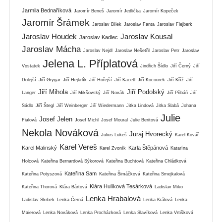
Jarmila Bednaříková
Jaromír Beneš
Jaromír Jedlička
Jaromír Kopeček
Jaromír Šrámek
Jaroslav Bílek
Jaroslav Fanta
Jaroslav Flejberk
Jaroslav Houdek
Jaroslav Kousal
Jaroslav Kadlec
Jaroslav Mácha
Jaroslav Nejdl
Jaroslav Nešetřil
Jaroslav Petr
Jaroslav
Jelena L. Příplatová
Vostatek
Jindřich Šídlo
Jiří Černý
Jiří
Dolejší
Jiří Grygar
Jiří Hejkrlík
Jiří Hořejší
Jiří Kacetl
Jiří Kocourek
Jiří Kříž
Jiří
Jiří Mihola
Jiří Podolský
Langer
Jiří Mikšovský
Jiří Novák
Jiří Přibáň
Jiří
Sádlo
Jiří Štegl
Jiří Weinberger
Jiří Wiedermann
Jitka Lindová
Jitka Slabá
Johana
Julie
Josef Jelen
Fialová
Josef Michl
Josef Moural
Julie Beritová
Nekola Nováková
Juraj Hvorecký
Julius Lukeš
Karel Kovář
Karel Vereš
Karel Malinský
Karla Štěpánová
Karel Zvoník
Katarína
Holcová
Kateřina Bernardová Sýkorová
Kateřina Buchtová
Kateřina Chládková
Kateřina Sam
Kateřina Potyszová
Kateřina Šimáčková
Kateřina Smejkalová
Klára Hulíková Tesárková
Kateřina Thorová
Klára Bártová
Ladislav Miko
Lenka Hrabalová
Ladislav Skrbek
Lenka Černá
Lenka Králová
Lenka
Maierová
Lenka Nováková
Lenka Procházková
Lenka Slavíková
Lenka Vrtišková