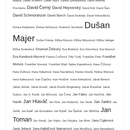
Madzia
Daniel Scheirich
Daniel Stach
Darina Vymětalíková
David Anthony
David Černý
David Heyrovský
Procházka
David Král
David Šanc
David Schmoranzer
David Storch
David Svoboda
David Vokrouhlický
Dušan
Denisa Kubániová
Denisa Nečasová
Drahomír Suchánek
Majer
Dušan Prokop
Eliška Klozová
Eliška Mikysková
Eliška Selinger
Emanuel Žďárský
Eliška Svobodová
Eva Broklová
Eva Höschlová
Eva Klusová
Eva Kundtová Klocová
František
Fatima Cvrčková
Filip Tvrdý
František Flodr
Morkes
František Novotný
František Wald
Galina Kopaněvová
Hana Čížková
Hana Dufková
Hana Habartová
Hana Navrátilová
Hanina Veselá
Helena Illnerová
Irena Kalhousová
Ivan Čepička
Ivan Horáček
Ivana Kolmašová
Jakub Benech
Jakub Jelínek
Jakub Kroulík
Jakub Kroulík-Klingenberg
Jakub Rozehnal
Jakub
Jan Fábry
Jan
Szánzo
Jan A. Kozák
Jan Bičovský
Jan Černý
Jan Havlíček
Jan Hlaváč
Jan Janko
Havlík
Jan Hora
Jan Hrubecký
Jan Janek
Jan
Jan
Jehlík
Jan Kolář
Jan Konvalinka
Jan Rybář
Jan Špaček
Jan Stěnička
Toman
Jana Cíglerová
Jan Veselý
Jan Vojtko
Jan Votýpka
Jan Wintr
Jana Jebavá
Jana Kalbáčová Vejpravová
Jana Mynářová
Jana Nenadalová