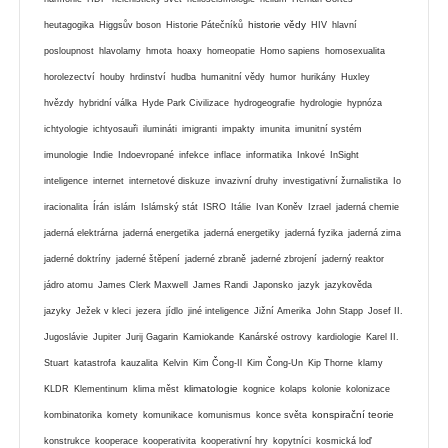
historie vědy
heutagogika
Higgsův boson
Historie Pátečníků
HIV
hlavní
posloupnost
hlavolamy
hmota
hoaxy
homeopatie
Homo sapiens
homosexualita
horolezectví
houby
hrdinství
hudba
humanitní vědy
humor
hurikány
Huxley
hvězdy
hybridní válka
Hyde Park Civilizace
hydrogeografie
hydrologie
hypnóza
ichtyologie
ichtyosauři
ilumináti
imigranti
impakty
imunita
imunitní systém
imunologie
Indie
Indoevropané
infekce
inflace
informatika
Inkové
InSight
inteligence
internet
internetové diskuze
invazivní druhy
investigativní žurnalistika
Io
iracionalita
Írán
islám
Islámský stát
ISRO
Itálie
Ivan Koněv
Izrael
jaderná chemie
jaderná elektrárna
jaderná energetika
jaderná energetiky
jaderná fyzika
jaderná zima
jaderné doktríny
jaderné štěpení
jaderné zbraně
jaderné zbrojení
jaderný reaktor
jádro atomu
James Clerk Maxwell
James Randi
Japonsko
jazyk
jazykověda
jazyky
Ježek v kleci
jezera
jídlo
jiné inteligence
Jižní Amerika
John Stapp
Josef II.
Jugoslávie
Jupiter
Jurij Gagarin
Kamiokande
Kanárské ostrovy
kardiologie
Karel II.
Stuart
katastrofa
kauzalita
Kelvin
Kim Čong-Il
Kim Čong-Un
Kip Thorne
klamy
klimatologie
KLDR
Klementinum
klima měst
kognice
kolaps
kolonie
kolonizace
konspirační teorie
kombinatorika
komety
komunikace
komunismus
konce světa
konstrukce
kooperace
kooperativita
kooperativní hry
kopytníci
kosmická loď