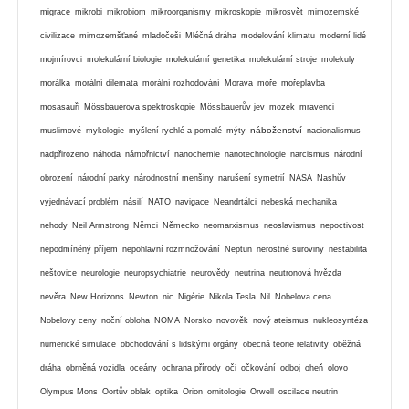
migrace
mikrobi
mikrobiom
mikroorganismy
mikroskopie
mikrosvět
mimozemské
civilizace
mimozemšťané
mladočeši
Mléčná dráha
modelování klimatu
moderní lidé
mojmírovci
molekulární biologie
molekulární genetika
molekulární stroje
molekuly
morálka
morální dilemata
morální rozhodování
Morava
moře
mořeplavba
mosasauři
Mössbauerova spektroskopie
Mössbauerův jev
mozek
mravenci
náboženství
muslimové
mykologie
myšlení rychlé a pomalé
mýty
nacionalismus
nadpřirozeno
náhoda
námořnictví
nanochemie
nanotechnologie
narcismus
národní
obrození
národní parky
národnostní menšiny
narušení symetrií
NASA
Nashův
vyjednávací problém
násilí
NATO
navigace
Neandrtálci
nebeská mechanika
nehody
Neil Armstrong
Němci
Německo
neomarxismus
neoslavismus
nepoctivost
nepodmíněný příjem
nepohlavní rozmnožování
Neptun
nerostné suroviny
nestabilita
neštovice
neurologie
neuropsychiatrie
neurovědy
neutrina
neutronová hvězda
nevěra
New Horizons
Newton
nic
Nigérie
Nikola Tesla
Nil
Nobelova cena
Nobelovy ceny
noční obloha
NOMA
Norsko
novověk
nový ateismus
nukleosyntéza
numerické simulace
obchodování s lidskými orgány
obecná teorie relativity
oběžná
dráha
obrněná vozidla
oceány
ochrana přírody
oči
očkování
odboj
oheň
olovo
Olympus Mons
Oortův oblak
optika
Orion
ornitologie
Orwell
oscilace neutrin