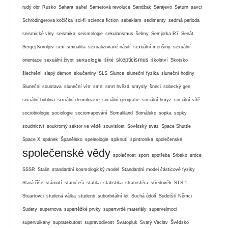
rudý obr
Rusko
Sahara
sahel
Sametová revoluce
Sandžak
Sarajevo
Saturn
savci
Schrödingerova kočička
sci-fi
science fiction
sebeklam
sedimenty
sedmá perioda
seismické vlny
seismika
seismologie
sekularismus
šelmy
Semjorka R7
Senát
Sergej Koroljov
sex
sexualita
sexualizované násilí
sexuální menšiny
sexuální
skepticismus
sexuologie
orientace
sexuální život
šíité
školství
Skotsko
šlechtění
slepý démon
sloučeniny
SLS
Slunce
sluneční fyzika
sluneční hodiny
Sluneční soustava
sluneční vítr
smrt
smrt hvězd
smysly
šneci
sobecký gen
sociální bublina
sociální demokracie
sociální geografie
sociální hmyz
sociální sítě
sociobiologie
sociologie
sociomapování
Somaliland
Somálsko
sopka
sopky
soudnictví
soukromý sektor ve vědě
souvislost
Sovětský svaz
Space Shuttle
Space X
spánek
Španělsko
speleologie
spiknutí
spintronika
společenské
společenské vědy
společnost
sport
spotřeba
Srbsko
srdce
SSSR
Stalin
standardní kosmologický model
Standardní model částicové fyziky
Stará říše
stárnutí
staročeši
statika
statistika
stratosféra
středověk
STS-1
Stuartovci
studená válka
studenti
suborbitální let
Suchá údolí
Sudetští Němci
Sudety
supernova
supertěžké prvky
supertvrdé materiály
supervelmoci
supervulkány
supratekutost
supravodivost
Svatopluk
Svatý Václav
Švédsko