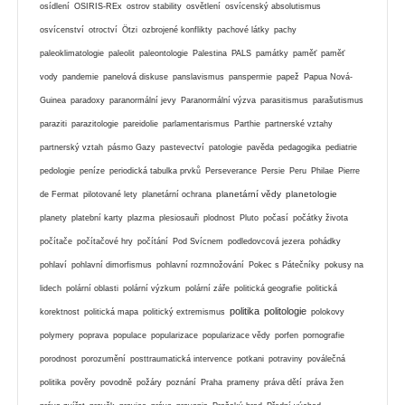
osídlení
OSIRIS-REx
ostrov stability
osvětlení
osvícenský absolutismus
osvícenství
otroctví
Ötzi
ozbrojené konflikty
pachové látky
pachy
paleoklimatologie
paleolit
paleontologie
Palestina
PALS
památky
paměť
paměť
vody
pandemie
panelová diskuse
panslavismus
panspermie
papež
Papua Nová-
Guinea
paradoxy
paranormální jevy
Paranormální výzva
parasitismus
parašutismus
paraziti
parazitologie
pareidolie
parlamentarismus
Parthie
partnerské vztahy
partnerský vztah
pásmo Gazy
pastevectví
patologie
pavěda
pedagogika
pediatrie
pedologie
peníze
periodická tabulka prvků
Perseverance
Persie
Peru
Philae
Pierre
planetární vědy
planetologie
de Fermat
pilotované lety
planetární ochrana
planety
platební karty
plazma
plesiosauři
plodnost
Pluto
počasí
počátky života
počítače
počítačové hry
počítání
Pod Svícnem
podledovcová jezera
pohádky
pohlaví
pohlavní dimorfismus
pohlavní rozmnožování
Pokec s Pátečníky
pokusy na
lidech
polární oblasti
polární výzkum
polární záře
politická geografie
politická
politika
politologie
korektnost
politická mapa
politický extremismus
polokovy
polymery
poprava
populace
popularizace
popularizace vědy
porfen
pornografie
porodnost
porozumění
posttraumatická intervence
potkani
potraviny
poválečná
politika
pověry
povodně
požáry
poznání
Praha
prameny
práva dětí
práva žen