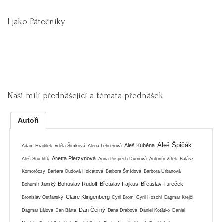
I jako Pátečníky
Naši milí přednášející a témata přednášek
Autoři
Aleš Špičák
Aleš Kuběna
Adam Hradilek
Adéla Šimková
Alena Lehnerová
Anetta Pierzynová
Aleš Stuchlík
Anna Pospěch Durnová
Antonín Vítek
Balász
Komoróczy
Barbara Oudová Holcátová
Barbora Šmídová
Barbora Urbanová
Bohuslav Rudolf
Břetislav Fajkus
Břetislav Tureček
Bohumír Janský
Claire Klingenberg
Bronislav Ostřanský
Cyril Brom
Cyril Hoschl
Dagmar Krejčí
Dan Černý
Dagmar Lálová
Dan Bárta
Dana Drábová
Daniel Koťátko
Daniel