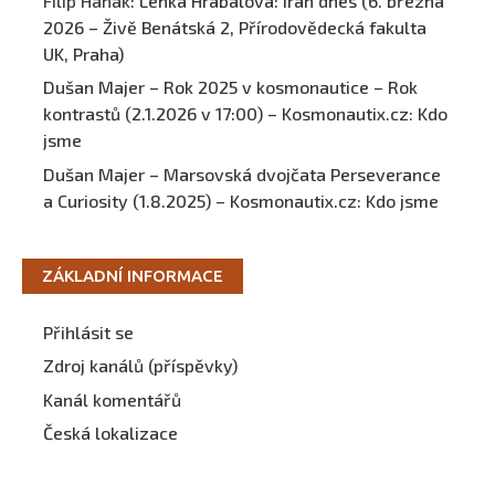
Filip Hanák
:
Lenka Hrabalová: Írán dnes (6. března
2026 – Živě Benátská 2, Přírodovědecká fakulta
UK, Praha)
Dušan Majer – Rok 2025 v kosmonautice – Rok
kontrastů (2.1.2026 v 17:00) – Kosmonautix.cz
:
Kdo
jsme
Dušan Majer – Marsovská dvojčata Perseverance
a Curiosity (1.8.2025) – Kosmonautix.cz
:
Kdo jsme
ZÁKLADNÍ INFORMACE
Přihlásit se
Zdroj kanálů (příspěvky)
Kanál komentářů
Česká lokalizace