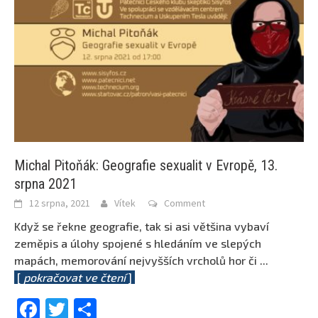
Michal Pitoňák: Geografie sexualit v Evropě, 13.
srpna 2021
12 srpna, 2021
Vítek
Comment
Když se řekne geografie, tak si asi většina vybaví
zeměpis a úlohy spojené s hledáním ve slepých
mapách, memorování nejvyšších vrcholů hor či
...
[
pokračovat ve čtení
]
Facebook
Twitter
Share