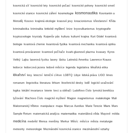
kosmická síť
kosmické lety
kosmické počasí
kosmické pohony
kosmické smetí
kosmonautika
kosmologie
kosmické stanice
kosmické záření
Kosntantin a
Metoděj
Kosovo
krajinná ekologie
krasové jevy
kreacionismus
křesťanství
Křída
kritické myšlení
kriminalistika
kriminalita
krize
kryovulkanismus
kryptografie
kryptozoologie
krystaly
Kuiperův pás
kultura
kulturní krajina
Kurt Gödel
kvantová
kvantová fyzika
biologie
kvantová chemie
kvantová mechanika
kvantová optika
kvantová provázanost
kvantové počítače
kvark-gluonové plazma
kvasary
Kyros
Veliký
Lajka
laserová fyzika
lasery
láska
Latinská Amerika
Lawrence Krauss
ledovce
ledovcová jezera
ledové měsíce
legenda
legislativa
lékařská etika
lékařství
lesy
letectví
letniční církve
LGBTQ
Libye
lidská práva
LIGO
limes
romanum
lingvistika
literatura
lithium
litosferické desky
lodě
logické uvažování
logika
lokální invariance
loterie
lovci a sběrači
Ludolfovo číslo
lymská borelióza
lyžování
Machovo číslo
magické myšlení
Magion
magnetismus
malakologie
Mali
Mars
Malostranský hřbitov
manipulace
mapa
Marcus Aurelius
Marie Terezie
Mars
matematika
Sample Return
matematická analýza
materiálová věda
Mayové
média
medicína
medvěd
Mensa
menšiny
Merkur
Měsíc
měsíce
města
metalurgie
mezinárodní vztahy
meteority
meteorologie
Mezinárodní kosmická stanice