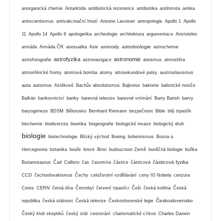
anorganická chemie
Antarktida
antibiotická rezistence
antibiotika
antihmota
antika
antiscientismus
antivakcinační hnutí
Antoine Lavoisier
antropologie
Apollo 1
Apollo
11
Apollo 14
Apollo 8
apologetika
archeologie
architektura
argumentace
Aristoteles
astrobiologie
armáda
Armáda ČR
asexualita
Asie
asteroidy
astrochemie
astrofyzika
astronomie
astrofotografie
astronavigace
ateismus
atmosféra
atmosférické fronty
atomová bomba
atomy
attosekundové pulsy
austroslavismus
auta
autismus
Aztékové
Bachův absolutismus
Bajkonur
bakterie
balistické nosiče
Balkán
bankovnictví
banky
barevná televize
barevné vnímání
Barry Barish
barvy
baryogeneze
BDSM
Bělorusko
Bernhard Riemann
bezpečnost
Bible
bilý trpaslík
biochemie
biodiverzita
bioetika
biogeografie
biologické invaze
biologický druh
biologie
biotechnologie
Blízký východ
Boeing
bohemismus
Bosna a
Hercegovina
botanika
bouře
brexit
Brno
budoucnost Země
buněčná biologie
buňka
částicová fyzika
Burianosaurus
Čad
Callisto
čas
časomíra
částice
částicová
CCD
čechoslovakismus
Čechy
celoživotní vzdělávání
ceny IG Nobela
cenzura
Ceres
CERN
černá díra
Černobyl
červení trpaslíci
Češi
česká kotlina
Česká
Československo
republika
česká státnost
Česká televize
Československé legie
Český klub skeptiků
český stát
cestování
charismatické církve
Charles Darwin