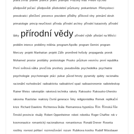
práva zvířat
pravěk
pravice
právo
pravopis
Pražský hrad
Přední východ
předpověď počasí
předpovědi
předvolební průzkumy
prekambrium
Přemyslovci
presokratici
přetížení
prevence
prezident
příběhy
přílivové vlny
primární okruh
primatologie
princip neurčitosti
příroda
přírodní archivy
přírodní katastrofy
přírodní
přírodní vědy
látky
přírodní výběr
přistání na Měsíci
program Apollo
problém intence
problémy milénia
program Gemini
program
Mercury
projekt Manhattan
projekt Záře
proměnné hvězdy
propaganda
prorok
Mohamed
prostor
protilátky
protistologie
Prusko
průzkum vesmíru
první republika
První světová válka
prvočísla
prvohory
pseudověda
psychedelika
psychiatrie
psychologie
psychoterapie
ptáci
pulsar
původ hmoty
pyramidy
qubity
racionalita
racionální rozhodování
radioaktivita
radioaktivní spad
radioastronomie
radioteleskop
Rainer Weiss
raketoplán
raketová technika
rakety
Rakousko
Rakousko-Uhersko
religionistika
rakovina
Rastislav
reaktory čtvrté generace
řeky
Remek
replikační
krize
Richard Dawkins
Richterova škála
Riemannova hypotéza
Řím
Římská říše
římské provincie
rituály
Robert Oppenheimer
roboti
robotika
Roger Chaffee
rok v
kosmonautice
romantický nacionalismus
romantismus
Ronald Drever
Rosetta
rostliny
rovnost pohlaví
rozmnožování
rozum
Rubikova kostka
Rudolf Mössbauer