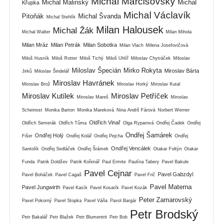
Michal Marčišovský
Michal Malinský
Michal
Křupka
Michal Václavík
Pitoňák
Michal Švanda
Michal Stehlík
Milan Halousek
Michal Žák
Michal Walter
Milan Mihola
Milan Mráz
Milan Petrák
Milan Sobotka
Milan Vlach
Milena Josefovičová
Miloš Husník
Miloš Rotter
Miloš Tichý
Miloš Uhlíř
Miloslav Chytráček
Miloslav
Miloslav Špecián
Mirko Rokyta
Miroslav Bárta
Jirků
Miloslav Šindelář
Miroslav Havránek
Miroslav Brož
Miroslav Horký
Miroslav Kutal
Miroslav Kutílek
Miroslav Petříček
Miroslav Mareš
Miroslav
Scheinost
Monika Barton
Monika Mareková
Nina Andrš Fárová
Norbert Werner
Oldřich Vinař
Oldřich Semerák
Oldřich Tůma
Olga Ryparová
Ondřej Čadek
Ondřej
Ondřej Šamárek
Ondřej Holý
Fišer
Ondřej Kolář
Ondřej Pejcha
Ondřej
Ondřej Vencálek
Santolík
Ondřej Sedláček
Ondřej Šrámek
Otakar Foltýn
Otakar
Funda
Patrik Doldžev
Patrik Kořenář
Paul Ermite
Paulína Tabery
Pavel Bakule
Pavel Cejnar
Pavel Gabzdyl
Pavel Boháček
Pavel Cagaš
Pavel Frič
Pavel Materna
Pavel Jungwirth
Pavel Kasík
Pavel Kosatík
Pavel Kozák
Peter Zamarovský
Pavel Pokorný
Pavel Stopka
Pavel Váňa
Pavol Bargár
Petr Brodský
Petr Bakalář
Petr Blažek
Petr Blumentrit
Petr Bob