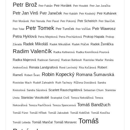
Petr Brož
Petr Horálek
Petr Fabián
Petr Houdek
Petr Jan Juračka
Petr Jan Vinš
Petr Janeček
Petr Kulhánek
Petr Kabáth
Petr Koubský
Petr Scheirich
Petr Morávek
Petr Neruda
Petr Pavel
Petr Pokorný
Petr Slavíček
Petr Tomek
Petr Wawrosz
Petr Tureček
Petr Tolar
Petr Voříšek
Petra Hyklová
Prokop Hapala
Petra Mlejnková
Petra Procházková
Prokop
Radek Mikoláš
Radek Žemlička
Závada
Radek Mikulášek
Radek Ptáček
Radim Valenčík
Radka Kellnerová
Radka Kremlíková Pourová
Radka Majerová
Radovan Samotný
Radvan Bahbouh
Rastislav Maďar
Renáta
Renata Landgrafová
Robert
Androvičová
René Levínský
Rita Kočárová
Robin Kopecký
Romana Šumavská
Rameš
Robert Švarc
Rostislav Mach
Rudolf Zahradník
Ruth Tachezy
Růžena Dostálová
Sandra
Scarlett Rauschgoldová
Kreisslová
Sandra Sázelová
Sebastian Chum
Stanislav
Stanislav Vosolsobě
Lhota
Svatopluk Civiš
Tereza Nekolářová
Tereza
Tomáš Bandžuch
Nekovářová
Tereza Pavlíčková
Tereza Spencerová
Tomáš Fürst
Tomáš Hříbek
Tomáš Jakoubek
Tomáš Koblížek
Tomáš Kosička
Tomáš
Tomáš Mančal
Tomáš Moravec
Tomáš Lebeda