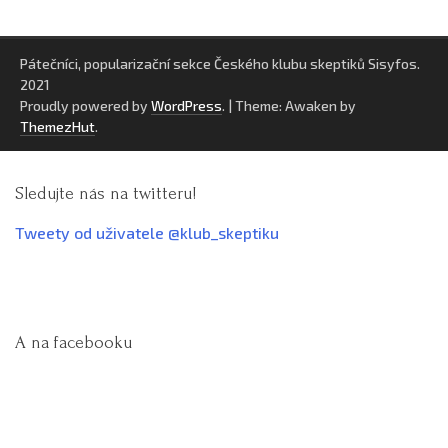
Pátečníci, popularizační sekce Českého klubu skeptiků Sisyfos.
2021
Proudly powered by
WordPress
.
|
Theme: Awaken by
ThemezHut
.
Sledujte nás na twitteru!
Tweety od uživatele @klub_skeptiku
A na facebooku