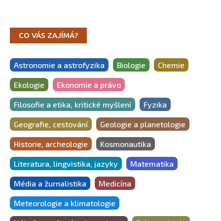
CO VÁS ZAJÍMÁ?
Astronomie a astrofyzika
Biologie
Chemie
Ekologie
Ekonomie a právo
Filosofie a etika, kritické myšlení
Fyzika
Geografie, cestování
Geologie a planetologie
Historie, archeologie
Kosmonautika
Literatura, lingvistika, jazyky
Matematika
Média a žurnalistika
Medicína
Meteorologie a klimatologie