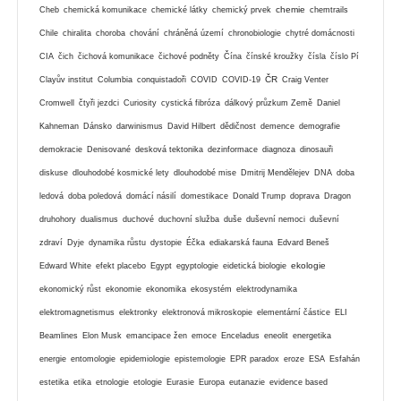
chemie
Cheb
chemická komunikace
chemické látky
chemický prvek
chemtrails
Chile
chiralita
choroba
chování
chráněná území
chronobiologie
chytré domácnosti
CIA
čich
čichová komunikace
čichové podněty
Čína
čínské kroužky
čísla
číslo Pí
ČR
Clayův institut
Columbia
conquistadoři
COVID
COVID-19
Craig Venter
Cromwell
čtyři jezdci
Curiosity
cystická fibróza
dálkový průzkum Země
Daniel
Kahneman
Dánsko
darwinismus
David Hilbert
dědičnost
demence
demografie
demokracie
Denisované
desková tektonika
dezinformace
diagnoza
dinosauři
diskuse
dlouhodobé kosmické lety
dlouhodobé mise
Dmitrij Mendělejev
DNA
doba
ledová
doba poledová
domácí násilí
domestikace
Donald Trump
doprava
Dragon
druhohory
dualismus
duchové
duchovní služba
duše
duševní nemoci
duševní
zdraví
Dyje
dynamika růstu
dystopie
Éčka
ediakarská fauna
Edvard Beneš
ekologie
Edward White
efekt placebo
Egypt
egyptologie
eidetická biologie
ekonomický růst
ekonomie
ekonomika
ekosystém
elektrodynamika
elektromagnetismus
elektronky
elektronová mikroskopie
elementární částice
ELI
Beamlines
Elon Musk
emancipace žen
emoce
Enceladus
eneolit
energetika
energie
entomologie
epidemiologie
epistemologie
EPR paradox
eroze
ESA
Esfahán
estetika
etika
etnologie
etologie
Eurasie
Europa
eutanazie
evidence based