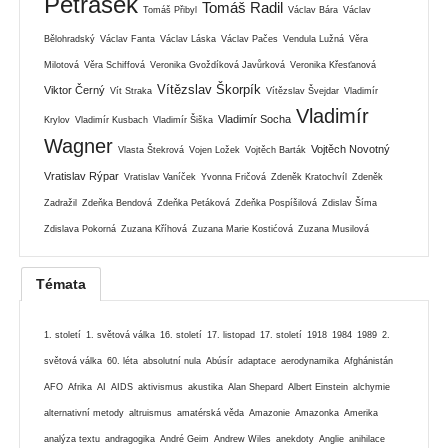
Petrásek
Tomáš Radil
Tomáš Přibyl
Václav Bára
Václav
Bělohradský
Václav Fanta
Václav Láska
Václav Pačes
Vendula Lužná
Věra
Milotová
Věra Schiffová
Veronika Gvoždíková Javůrková
Veronika Křesťanová
Vítězslav Škorpík
Viktor Černý
Vít Straka
Vítězslav Švejdar
Vladimír
Vladimír
Vladimír Socha
Krylov
Vladimír Kusbach
Vladimír Šiška
Wagner
Vojtěch Novotný
Vlasta Štekrová
Vojen Ložek
Vojtěch Barták
Vratislav Rýpar
Vratislav Vaníček
Yvonna Fričová
Zdeněk Kratochvíl
Zdeněk
Zadražil
Zdeňka Bendová
Zdeňka Petáková
Zdeňka Pospíšilová
Zdislav Šíma
Zdislava Pokorná
Zuzana Kříhová
Zuzana Marie Kostićová
Zuzana Musilová
Témata
1. století
1. světová válka
16. století
17. listopad
17. století
1918
1984
1989
2.
světová válka
60. léta
absolutní nula
Abúsír
adaptace
aerodynamika
Afghánistán
AFO
Afrika
AI
AIDS
aktivismus
akustika
Alan Shepard
Albert Einstein
alchymie
alternativní metody
altruismus
amatérská věda
Amazonie
Amazonka
Amerika
analýza textu
andragogika
André Geim
Andrew Wiles
anekdoty
Anglie
anihilace