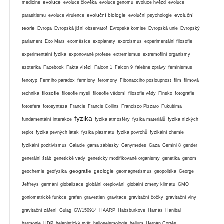
evoluce
medicine
evoluce člověka
evoluce genomu
evoluce hvězd
evoluce
evoluční biologie
evoluční
parasitismu
evoluce virulence
evoluční psychologie
teorie
Evropa
Evropská jižní observatoř
Evropská komise
Evropská unie
Evropský
parlament
Exo Mars
exoměsíce
exoplanety
exorcismus
experimentální filosofie
experimentální fyzika
exponované profese
extremismus
extremofilní organismy
ezoterika
Facebook
Fakta vítězí
Falcon 1
Falcon 9
falešné zprávy
feminismus
fenotyp
Fermiho paradox
fermiony
feromony
Fibonacciho posloupnost
film
filmová
filosofie
technika
filosofie mysli
filosofie vědomí
filosofie vědy
Finsko
fotografie
fotosféra
fotosyntéza
Francie
Francis Collins
Francisco Pizzaro
Fukušima
fyzika
fundamentální interakce
fyzika atmosféry
fyzika materiálů
fyzika nízkých
teplot
fyzika pevných látek
fyzika plazmatu
fyzika povrchů
fyzikální chemie
fyzikální pozitivismus
Galaxie
gama záblesky
Ganymedes
Gaza
Gemini 8
gender
generální štáb
genetické vady
geneticky modifikované organismy
genetika
genom
geografie
geologie
geochemie
geofyzika
geomagnetismus
geopolitika
George
Jeffreys
germáni
globalizace
globální oteplování
globální zmeny klimatu
GMO
goniometrické funkce
grafen
gravettien
gravitace
gravitační čočky
gravitační vlny
gravitační záření
Gulag
GW150914
HAARP
Habsburkové
Hamás
Hanibal
harmonie
HDP
helenistický svět
helioseismologie
helium
Hernán Cortés