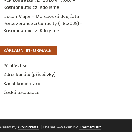
Kosmonautix.cz
:
Kdo jsme
Dušan Majer – Marsovská dvojčata
Perseverance a Curiosity (1.8.2025) –
Kosmonautix.cz
:
Kdo jsme
ZÁKLADNÍ INFORMACE
Přihlásit se
Zdroj kanálů (příspěvky)
Kanál komentářů
Česká lokalizace
owered by
WordPress
.
|
Theme: Awaken by
ThemezHut
.