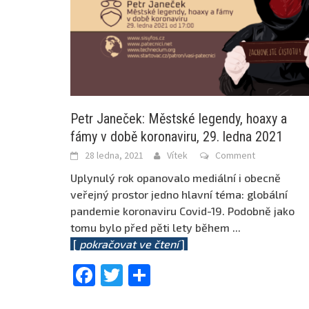
Petr Janeček: Městské legendy, hoaxy a
fámy v době koronaviru, 29. ledna 2021
28 ledna, 2021
Vítek
Comment
Uplynulý rok opanovalo mediální i obecně
veřejný prostor jedno hlavní téma: globální
pandemie koronaviru Covid-19. Podobně jako
tomu bylo před pěti lety během
...
[
pokračovat ve čtení
]
Facebook
Twitter
Share