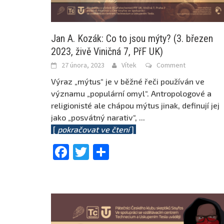
Jan A. Kozák: Co to jsou mýty? (3. březen
2023, živě Viničná 7, PřF UK)
27 února, 2023
Vítek
Comment
Výraz „mýtus“ je v běžné řeči používán ve
významu „populární omyl“. Antropologové a
religionisté ale chápou mýtus jinak, definují jej
jako „posvátný narativ“,
...
[
pokračovat ve čtení
]
Facebook
Twitter
Share