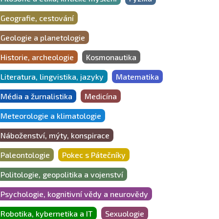
Geografie, cestování
Geologie a planetologie
Historie, archeologie
Kosmonautika
Literatura, lingvistika, jazyky
Matematika
Média a žurnalistika
Medicína
Meteorologie a klimatologie
Náboženství, mýty, konspirace
Paleontologie
Pokec s Pátečníky
Politologie, geopolitika a vojenství
Psychologie, kognitivní vědy a neurovědy
Robotika, kybernetika a IT
Sexuologie