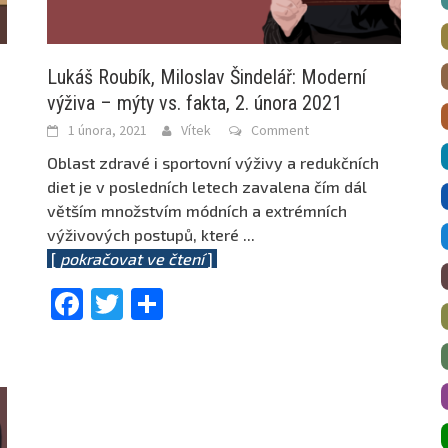
Lukáš Roubík, Miloslav Šindelář: Moderní
výživa – mýty vs. fakta, 2. února 2021
1 února, 2021
Vítek
Comment
Oblast zdravé i sportovní výživy a redukčních
diet je v posledních letech zavalena čím dál
větším množstvím módních a extrémních
výživových postupů, které
...
[
pokračovat ve čtení
]
Facebook
Twitter
Share