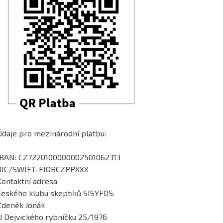
Údaje pro mezinárodní platbu:
IBAN: CZ7220100000002501062313
BIC/SWIFT: FIOBCZPPXXX
Kontaktní adresa
Českého klubu skeptiků SISYFOS:
Zdeněk Jonák
U Dejvického rybníčku 25/1976