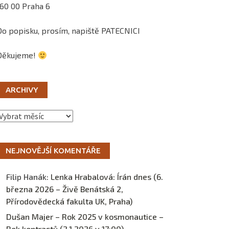
160 00 Praha 6
Do popisku, prosím, napiště PATECNICI
Děkujeme!
ARCHIVY
Archivy
NEJNOVĚJŠÍ KOMENTÁŘE
Filip Hanák
:
Lenka Hrabalová: Írán dnes (6.
března 2026 – Živě Benátská 2,
Přírodovědecká fakulta UK, Praha)
Dušan Majer – Rok 2025 v kosmonautice –
Rok kontrastů (2.1.2026 v 17:00) –