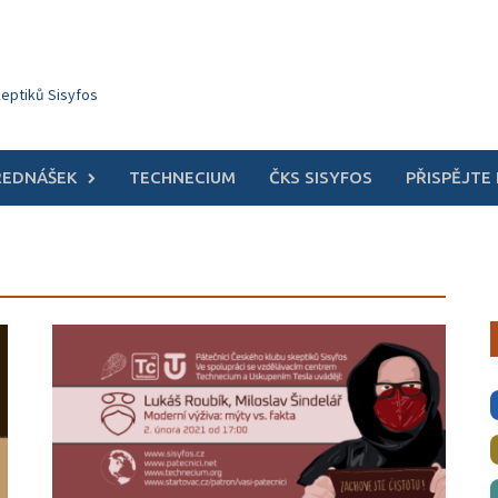
keptiků Sisyfos
ŘEDNÁŠEK
TECHNECIUM
ČKS SISYFOS
PŘISPĚJTE