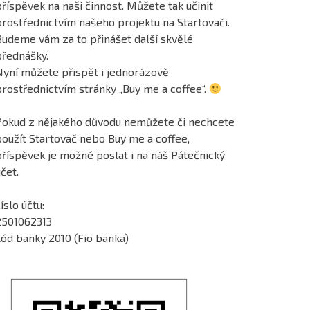
říspěvek na naši činnost. Můžete tak učinit
prostřednictvím našeho projektu na Startovači.
Budeme vám za to přinášet další skvělé
přednášky.
Nyní můžete přispět i jednorázově
prostřednictvím stránky „Buy me a coffee“.
Pokud z nějakého důvodu nemůžete či nechcete
použít Startovač nebo Buy me a coffee,
příspěvek je možné poslat i na náš Pátečnický
čet.
íslo účtu:
2501062313
kód banky 2010 (Fio banka)