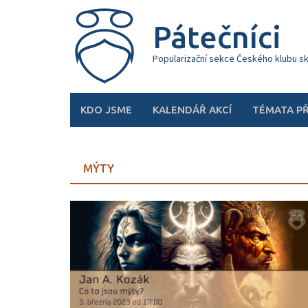
Skip
to
Pátečníci
content
Popularizační sekce Českého klubu s
KDO JSME
KALENDÁŘ AKCÍ
TÉMATA P
MÝTY