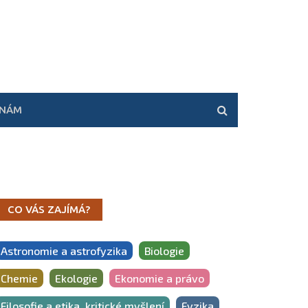
 NÁM
CO VÁS ZAJÍMÁ?
Astronomie a astrofyzika
Biologie
Chemie
Ekologie
Ekonomie a právo
Filosofie a etika, kritické myšlení
Fyzika