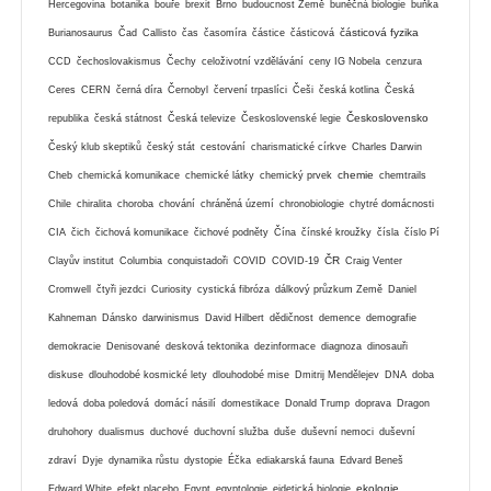
Hercegovina
botanika
bouře
brexit
Brno
budoucnost Země
buněčná biologie
buňka
částicová fyzika
Burianosaurus
Čad
Callisto
čas
časomíra
částice
částicová
CCD
čechoslovakismus
Čechy
celoživotní vzdělávání
ceny IG Nobela
cenzura
Ceres
CERN
černá díra
Černobyl
červení trpaslíci
Češi
česká kotlina
Česká
Československo
republika
česká státnost
Česká televize
Československé legie
Český klub skeptiků
český stát
cestování
charismatické církve
Charles Darwin
chemie
Cheb
chemická komunikace
chemické látky
chemický prvek
chemtrails
Chile
chiralita
choroba
chování
chráněná území
chronobiologie
chytré domácnosti
CIA
čich
čichová komunikace
čichové podněty
Čína
čínské kroužky
čísla
číslo Pí
ČR
Clayův institut
Columbia
conquistadoři
COVID
COVID-19
Craig Venter
Cromwell
čtyři jezdci
Curiosity
cystická fibróza
dálkový průzkum Země
Daniel
Kahneman
Dánsko
darwinismus
David Hilbert
dědičnost
demence
demografie
demokracie
Denisované
desková tektonika
dezinformace
diagnoza
dinosauři
diskuse
dlouhodobé kosmické lety
dlouhodobé mise
Dmitrij Mendělejev
DNA
doba
ledová
doba poledová
domácí násilí
domestikace
Donald Trump
doprava
Dragon
druhohory
dualismus
duchové
duchovní služba
duše
duševní nemoci
duševní
zdraví
Dyje
dynamika růstu
dystopie
Éčka
ediakarská fauna
Edvard Beneš
ekologie
Edward White
efekt placebo
Egypt
egyptologie
eidetická biologie