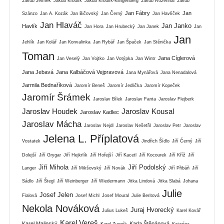
Jakub Jelínek
Jakub Kroulík
Jakub Kroulík-Klingenberg
Jakub Rozehnal
Jakub
Jan Fábry
Jan
Szánzo
Jan A. Kozák
Jan Bičovský
Jan Černý
Jan Havlíček
Jan Hlaváč
Jan Janko
Havlík
Jan Hora
Jan Hrubecký
Jan Janek
Jan
Jan
Jehlík
Jan Kolář
Jan Konvalinka
Jan Rybář
Jan Špaček
Jan Stěnička
Toman
Jana Cíglerová
Jan Veselý
Jan Vojtko
Jan Votýpka
Jan Wintr
Jana Jebavá
Jana Kalbáčová Vejpravová
Jana Mynářová
Jana Nenadalová
Jarmila Bednaříková
Jaromír Beneš
Jaromír Jedlička
Jaromír Kopeček
Jaromír Šrámek
Jaroslav Bílek
Jaroslav Fanta
Jaroslav Flejberk
Jaroslav Houdek
Jaroslav Kousal
Jaroslav Kadlec
Jaroslav Mácha
Jaroslav Nejdl
Jaroslav Nešetřil
Jaroslav Petr
Jaroslav
Jelena L. Příplatová
Vostatek
Jindřich Šídlo
Jiří Černý
Jiří
Dolejší
Jiří Grygar
Jiří Hejkrlík
Jiří Hořejší
Jiří Kacetl
Jiří Kocourek
Jiří Kříž
Jiří
Jiří Mihola
Jiří Podolský
Langer
Jiří Mikšovský
Jiří Novák
Jiří Přibáň
Jiří
Sádlo
Jiří Štegl
Jiří Weinberger
Jiří Wiedermann
Jitka Lindová
Jitka Slabá
Johana
Julie
Josef Jelen
Fialová
Josef Michl
Josef Moural
Julie Beritová
Nekola Nováková
Juraj Hvorecký
Julius Lukeš
Karel Kovář
Karel Vereš
Karel Malinský
Karla Štěpánová
Karel Zvoník
Katarína