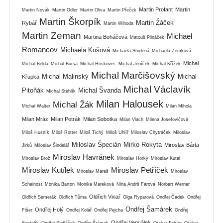
Martin Profant
Martin
Martin Novák
Martin Odler
Martin Oliva
Martin Přeček
Martin Škorpík
Martin Žáček
Rybář
Martin Wihoda
Martin Zeman
Michael
Martina Boháčová
Matouš Pilnáček
Romancov
Michaela Košová
Michaela Studená
Michaela Zemková
Michal
Michal Belda
Michal Bursa
Michal Hoskovec
Michal Jeníček
Michal Křížek
Michal Marčišovský
Michal Malinský
Michal
Křupka
Michal Václavík
Pitoňák
Michal Švanda
Michal Stehlík
Milan Halousek
Michal Žák
Michal Walter
Milan Mihola
Milan Mráz
Milan Petrák
Milan Sobotka
Milan Vlach
Milena Josefovičová
Miloš Husník
Miloš Rotter
Miloš Tichý
Miloš Uhlíř
Miloslav Chytráček
Miloslav
Miloslav Špecián
Mirko Rokyta
Miroslav Bárta
Jirků
Miloslav Šindelář
Miroslav Havránek
Miroslav Brož
Miroslav Horký
Miroslav Kutal
Miroslav Kutílek
Miroslav Petříček
Miroslav Mareš
Miroslav
Scheinost
Monika Barton
Monika Mareková
Nina Andrš Fárová
Norbert Werner
Oldřich Vinař
Oldřich Semerák
Oldřich Tůma
Olga Ryparová
Ondřej Čadek
Ondřej
Ondřej Šamárek
Ondřej Holý
Fišer
Ondřej Kolář
Ondřej Pejcha
Ondřej
Ondřej Vencálek
Santolík
Ondřej Sedláček
Ondřej Šrámek
Otakar Foltýn
Otakar