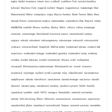
logika
lokální invariance
loterie
lovci a sběrači
Ludolfovo číslo
lymská borelióza
lyžování
Machovo číslo
magické myšlení
Magion
magnetismus
malakologie
Mali
Mars
Malostranský hřbitov
manipulace
mapa
Marcus Aurelius
Marie Terezie
Mars
matematika
Sample Return
matematická analýza
materiálová věda
Mayové
média
medicína
medvěd
Mensa
menšiny
Merkur
Měsíc
měsíce
města
metalurgie
mezinárodní vztahy
meteority
meteorologie
Mezinárodní kosmická stanice
migrace
mikrobi
mikrobiom
mikroorganismy
mikroskopie
mikrosvět
mimozemské
civilizace
mimozemšťané
mladočeši
Mléčná dráha
modelování klimatu
moderní lidé
mojmírovci
molekulární biologie
molekulární genetika
molekulární stroje
molekuly
morálka
morální dilemata
morální rozhodování
Morava
moře
mořeplavba
mosasauři
Mössbauerova spektroskopie
Mössbauerův jev
mozek
mravenci
náboženství
muslimové
mykologie
myšlení rychlé a pomalé
mýty
nacionalismus
nadpřirozeno
náhoda
námořnictví
nanochemie
nanotechnologie
narcismus
národní
obrození
národní parky
národnostní menšiny
narušení symetrií
NASA
Nashův
vyjednávací problém
násilí
NATO
navigace
Neandrtálci
nebeská mechanika
nehody
Neil Armstrong
Němci
Německo
neomarxismus
neoslavismus
nepoctivost
nepodmíněný příjem
nepohlavní rozmnožování
Neptun
nerostné suroviny
nestabilita
neštovice
neurologie
neuropsychiatrie
neurovědy
neutrina
neutronová hvězda