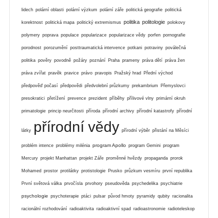
lidech
polární oblasti
polární výzkum
polární záře
politická geografie
politická
politika
politologie
korektnost
politická mapa
politický extremismus
polokovy
polymery
poprava
populace
popularizace
popularizace vědy
porfen
pornografie
porodnost
porozumění
posttraumatická intervence
potkani
potraviny
poválečná
politika
pověry
povodně
požáry
poznání
Praha
prameny
práva dětí
práva žen
práva zvířat
pravěk
pravice
právo
pravopis
Pražský hrad
Přední východ
předpověď počasí
předpovědi
předvolební průzkumy
prekambrium
Přemyslovci
presokratici
přetížení
prevence
prezident
příběhy
přílivové vlny
primární okruh
primatologie
princip neurčitosti
příroda
přírodní archivy
přírodní katastrofy
přírodní
přírodní vědy
látky
přírodní výběr
přistání na Měsíci
program Apollo
problém intence
problémy milénia
program Gemini
program
Mercury
projekt Manhattan
projekt Záře
proměnné hvězdy
propaganda
prorok
Mohamed
prostor
protilátky
protistologie
Prusko
průzkum vesmíru
první republika
První světová válka
prvočísla
prvohory
pseudověda
psychedelika
psychiatrie
psychologie
psychoterapie
ptáci
pulsar
původ hmoty
pyramidy
qubity
racionalita
racionální rozhodování
radioaktivita
radioaktivní spad
radioastronomie
radioteleskop