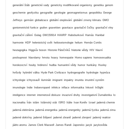
generální štáb
genetické vady
geneticky modifikované organismy
genetika
genom
geografie
geologie
geochemie
geofyzika
geomagnetismus
geopolitika
George
Jeffreys
germáni
globalizace
globální oteplování
globální zmeny klimatu
GMO
goniometrické funkce
grafen
gravettien
gravitace
gravitační čočky
gravitační vlny
gravitační záření
Gulag
GW150914
HAARP
Habsburkové
Hamás
Hanibal
harmonie
HDP
helenistický svět
helioseismologie
helium
Hernán Cortés
historie vědy
heutagogika
Higgsův boson
Historie Pátečníků
HIV
hlavní
posloupnost
hlavolamy
hmota
hoaxy
homeopatie
Homo sapiens
homosexualita
horolezectví
houby
hrdinství
hudba
humanitní vědy
humor
hurikány
Huxley
hvězdy
hybridní válka
Hyde Park Civilizace
hydrogeografie
hydrologie
hypnóza
ichtyologie
ichtyosauři
ilumináti
imigranti
impakty
imunita
imunitní systém
imunologie
Indie
Indoevropané
infekce
inflace
informatika
Inkové
InSight
inteligence
internet
internetové diskuze
invazivní druhy
investigativní žurnalistika
Io
iracionalita
Írán
islám
Islámský stát
ISRO
Itálie
Ivan Koněv
Izrael
jaderná chemie
jaderná elektrárna
jaderná energetika
jaderná energetiky
jaderná fyzika
jaderná zima
jaderné doktríny
jaderné štěpení
jaderné zbraně
jaderné zbrojení
jaderný reaktor
jádro atomu
James Clerk Maxwell
James Randi
Japonsko
jazyk
jazykověda