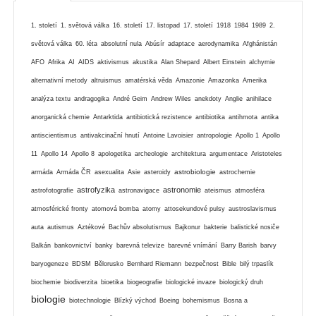
1. století
1. světová válka
16. století
17. listopad
17. století
1918
1984
1989
2.
světová válka
60. léta
absolutní nula
Abúsír
adaptace
aerodynamika
Afghánistán
AFO
Afrika
AI
AIDS
aktivismus
akustika
Alan Shepard
Albert Einstein
alchymie
alternativní metody
altruismus
amatérská věda
Amazonie
Amazonka
Amerika
analýza textu
andragogika
André Geim
Andrew Wiles
anekdoty
Anglie
anihilace
anorganická chemie
Antarktida
antibiotická rezistence
antibiotika
antihmota
antika
antiscientismus
antivakcinační hnutí
Antoine Lavoisier
antropologie
Apollo 1
Apollo
11
Apollo 14
Apollo 8
apologetika
archeologie
architektura
argumentace
Aristoteles
astrobiologie
armáda
Armáda ČR
asexualita
Asie
asteroidy
astrochemie
astrofyzika
astronomie
astrofotografie
astronavigace
ateismus
atmosféra
atmosférické fronty
atomová bomba
atomy
attosekundové pulsy
austroslavismus
auta
autismus
Aztékové
Bachův absolutismus
Bajkonur
bakterie
balistické nosiče
Balkán
bankovnictví
banky
barevná televize
barevné vnímání
Barry Barish
barvy
baryogeneze
BDSM
Bělorusko
Bernhard Riemann
bezpečnost
Bible
bilý trpaslík
biochemie
biodiverzita
bioetika
biogeografie
biologické invaze
biologický druh
biologie
biotechnologie
Blízký východ
Boeing
bohemismus
Bosna a