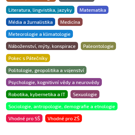
Literatura, lingvistika, jazyky
Matematika
Média a žurnalistika
Medicína
Meteorologie a klimatologie
Náboženství, mýty, konspirace
Paleontologie
Pokec s Pátečníky
Politologie, geopolitika a vojenství
Psychologie, kognitivní vědy a neurovědy
Robotika, kybernetika a IT
Sexuologie
Sociologie, antropologie, demografie a etnologie
Vhodné pro SŠ
Vhodné pro ZŠ