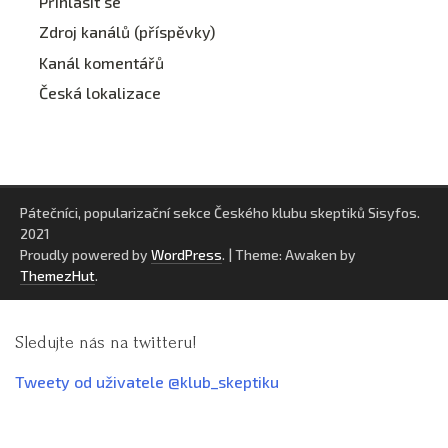
Přihlásit se
Zdroj kanálů (příspěvky)
Kanál komentářů
Česká lokalizace
Pátečníci, popularizační sekce Českého klubu skeptiků Sisyfos.
2021
Proudly powered by
WordPress
.
|
Theme: Awaken by
ThemezHut
.
Sledujte nás na twitteru!
Tweety od uživatele @klub_skeptiku