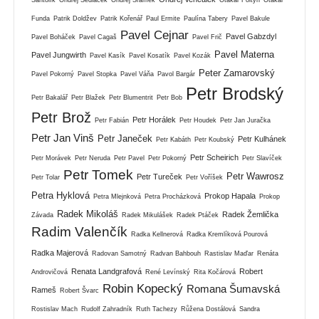
Funda
Patrik Doldžev
Patrik Kořenář
Paul Ermite
Paulína Tabery
Pavel Bakule
Pavel Cejnar
Pavel Gabzdyl
Pavel Boháček
Pavel Cagaš
Pavel Frič
Pavel Materna
Pavel Jungwirth
Pavel Kasík
Pavel Kosatík
Pavel Kozák
Peter Zamarovský
Pavel Pokorný
Pavel Stopka
Pavel Váňa
Pavol Bargár
Petr Brodský
Petr Bakalář
Petr Blažek
Petr Blumentrit
Petr Bob
Petr Brož
Petr Horálek
Petr Fabián
Petr Houdek
Petr Jan Juračka
Petr Jan Vinš
Petr Janeček
Petr Kulhánek
Petr Kabáth
Petr Koubský
Petr Scheirich
Petr Morávek
Petr Neruda
Petr Pavel
Petr Pokorný
Petr Slavíček
Petr Tomek
Petr Wawrosz
Petr Tureček
Petr Tolar
Petr Voříšek
Petra Hyklová
Prokop Hapala
Petra Mlejnková
Petra Procházková
Prokop
Radek Mikoláš
Radek Žemlička
Závada
Radek Mikulášek
Radek Ptáček
Radim Valenčík
Radka Kellnerová
Radka Kremlíková Pourová
Radka Majerová
Radovan Samotný
Radvan Bahbouh
Rastislav Maďar
Renáta
Renata Landgrafová
Robert
Androvičová
René Levínský
Rita Kočárová
Robin Kopecký
Romana Šumavská
Rameš
Robert Švarc
Rostislav Mach
Rudolf Zahradník
Ruth Tachezy
Růžena Dostálová
Sandra