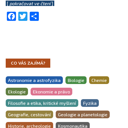
[
pokračovat ve čtení
]
Facebook
Twitter
Share
CO VÁS ZAJÍMÁ?
Astronomie a astrofyzika
Biologie
Chemie
Ekologie
Ekonomie a právo
Filosofie a etika, kritické myšlení
Fyzika
Geografie, cestování
Geologie a planetologie
Historie, archeologie
Kosmonautika