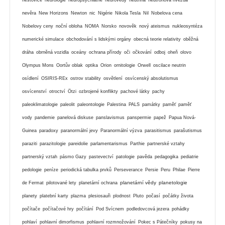
nevěra
New Horizons
Newton
nic
Nigérie
Nikola Tesla
Nil
Nobelova cena
Nobelovy ceny
noční obloha
NOMA
Norsko
novověk
nový ateismus
nukleosyntéza
numerické simulace
obchodování s lidskými orgány
obecná teorie relativity
oběžná
dráha
obrněná vozidla
oceány
ochrana přírody
oči
očkování
odboj
oheň
olovo
Olympus Mons
Oortův oblak
optika
Orion
ornitologie
Orwell
oscilace neutrin
osídlení
OSIRIS-REx
ostrov stability
osvětlení
osvícenský absolutismus
osvícenství
otroctví
Ötzi
ozbrojené konflikty
pachové látky
pachy
paleoklimatologie
paleolit
paleontologie
Palestina
PALS
památky
paměť
paměť
vody
pandemie
panelová diskuse
panslavismus
panspermie
papež
Papua Nová-
Guinea
paradoxy
paranormální jevy
Paranormální výzva
parasitismus
parašutismus
paraziti
parazitologie
pareidolie
parlamentarismus
Parthie
partnerské vztahy
partnerský vztah
pásmo Gazy
pastevectví
patologie
pavěda
pedagogika
pediatrie
pedologie
peníze
periodická tabulka prvků
Perseverance
Persie
Peru
Philae
Pierre
planetární vědy
planetologie
de Fermat
pilotované lety
planetární ochrana
planety
platební karty
plazma
plesiosauři
plodnost
Pluto
počasí
počátky života
počítače
počítačové hry
počítání
Pod Svícnem
podledovcová jezera
pohádky
pohlaví
pohlavní dimorfismus
pohlavní rozmnožování
Pokec s Pátečníky
pokusy na