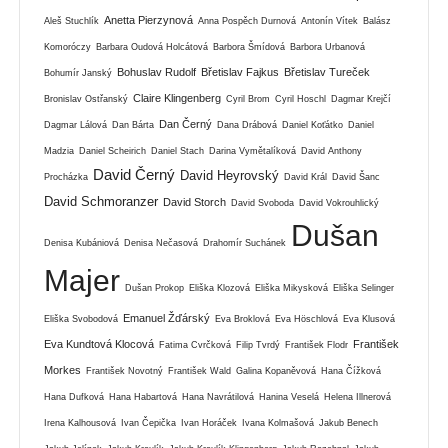
Anetta Pierzynová
Aleš Stuchlík
Anna Pospěch Durnová
Antonín Vítek
Balász
Komoróczy
Barbara Oudová Holcátová
Barbora Šmídová
Barbora Urbanová
Bohuslav Rudolf
Břetislav Fajkus
Břetislav Tureček
Bohumír Janský
Claire Klingenberg
Bronislav Ostřanský
Cyril Brom
Cyril Hoschl
Dagmar Krejčí
Dan Černý
Dagmar Lálová
Dan Bárta
Dana Drábová
Daniel Koťátko
Daniel
Madzia
Daniel Scheirich
Daniel Stach
Darina Vymětalíková
David Anthony
David Černý
David Heyrovský
Procházka
David Král
David Šanc
David Schmoranzer
David Storch
David Svoboda
David Vokrouhlický
Dušan
Denisa Kubániová
Denisa Nečasová
Drahomír Suchánek
Majer
Dušan Prokop
Eliška Klozová
Eliška Mikysková
Eliška Selinger
Emanuel Žďárský
Eliška Svobodová
Eva Broklová
Eva Höschlová
Eva Klusová
Eva Kundtová Klocová
František
Fatima Cvrčková
Filip Tvrdý
František Flodr
Morkes
František Novotný
František Wald
Galina Kopaněvová
Hana Čížková
Hana Dufková
Hana Habartová
Hana Navrátilová
Hanina Veselá
Helena Illnerová
Irena Kalhousová
Ivan Čepička
Ivan Horáček
Ivana Kolmašová
Jakub Benech