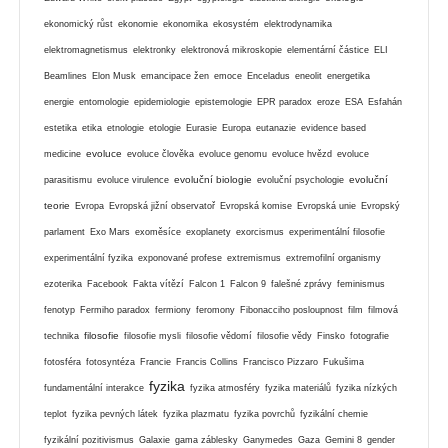
ekonomický růst
ekonomie
ekonomika
ekosystém
elektrodynamika
elektromagnetismus
elektronky
elektronová mikroskopie
elementární částice
ELI
Beamlines
Elon Musk
emancipace žen
emoce
Enceladus
eneolit
energetika
energie
entomologie
epidemiologie
epistemologie
EPR paradox
eroze
ESA
Esfahán
estetika
etika
etnologie
etologie
Eurasie
Europa
eutanazie
evidence based
evoluce
medicine
evoluce člověka
evoluce genomu
evoluce hvězd
evoluce
evoluční biologie
evoluční
parasitismu
evoluce virulence
evoluční psychologie
teorie
Evropa
Evropská jižní observatoř
Evropská komise
Evropská unie
Evropský
parlament
Exo Mars
exoměsíce
exoplanety
exorcismus
experimentální filosofie
experimentální fyzika
exponované profese
extremismus
extremofilní organismy
ezoterika
Facebook
Fakta vítězí
Falcon 1
Falcon 9
falešné zprávy
feminismus
fenotyp
Fermiho paradox
fermiony
feromony
Fibonacciho posloupnost
film
filmová
filosofie
technika
filosofie mysli
filosofie vědomí
filosofie vědy
Finsko
fotografie
fotosféra
fotosyntéza
Francie
Francis Collins
Francisco Pizzaro
Fukušima
fyzika
fundamentální interakce
fyzika atmosféry
fyzika materiálů
fyzika nízkých
teplot
fyzika pevných látek
fyzika plazmatu
fyzika povrchů
fyzikální chemie
fyzikální pozitivismus
Galaxie
gama záblesky
Ganymedes
Gaza
Gemini 8
gender