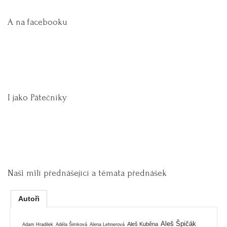
A na facebooku
I jako Pátečníky
Naši milí přednášející a témata přednášek
Autoři
Aleš Špičák
Aleš Kuběna
Adam Hradilek
Adéla Šimková
Alena Lehnerová