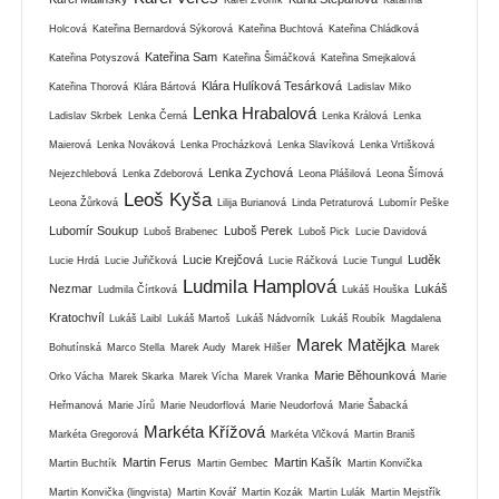
Holcová
Kateřina Bernardová Sýkorová
Kateřina Buchtová
Kateřina Chládková
Kateřina Sam
Kateřina Potyszová
Kateřina Šimáčková
Kateřina Smejkalová
Klára Hulíková Tesárková
Kateřina Thorová
Klára Bártová
Ladislav Miko
Lenka Hrabalová
Ladislav Skrbek
Lenka Černá
Lenka Králová
Lenka
Maierová
Lenka Nováková
Lenka Procházková
Lenka Slavíková
Lenka Vrtišková
Lenka Zychová
Nejezchlebová
Lenka Zdeborová
Leona Plášilová
Leona Šímová
Leoš Kyša
Leona Žůrková
Lilija Burianová
Linda Petraturová
Lubomír Peške
Lubomír Soukup
Luboš Perek
Luboš Brabenec
Luboš Pick
Lucie Davidová
Lucie Krejčová
Luděk
Lucie Hrdá
Lucie Juřičková
Lucie Ráčková
Lucie Tungul
Ludmila Hamplová
Nezmar
Lukáš
Ludmila Čírtková
Lukáš Houška
Kratochvíl
Lukáš Laibl
Lukáš Martoš
Lukáš Nádvorník
Lukáš Roubík
Magdalena
Marek Matějka
Bohutínská
Marco Stella
Marek Audy
Marek Hilšer
Marek
Marie Běhounková
Orko Vácha
Marek Skarka
Marek Vícha
Marek Vranka
Marie
Heřmanová
Marie Jírů
Marie Neudorflová
Marie Neudorfová
Marie Šabacká
Markéta Křížová
Markéta Gregorová
Markéta Vlčková
Martin Braniš
Martin Ferus
Martin Kašík
Martin Buchtík
Martin Gembec
Martin Konvička
Martin Konvička (lingvista)
Martin Kovář
Martin Kozák
Martin Lulák
Martin Mejstřík