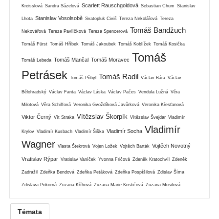
Scarlett Rauschgoldová
Kreisslová
Sandra Sázelová
Sebastian Chum
Stanislav
Stanislav Vosolsobě
Lhota
Svatopluk Civiš
Tereza Nekolářová
Tereza
Tomáš Bandžuch
Nekovářová
Tereza Pavlíčková
Tereza Spencerová
Tomáš Fürst
Tomáš Hříbek
Tomáš Jakoubek
Tomáš Koblížek
Tomáš Kosička
Tomáš
Tomáš Mančal
Tomáš Moravec
Tomáš Lebeda
Petrásek
Tomáš Radil
Tomáš Přibyl
Václav Bára
Václav
Bělohradský
Václav Fanta
Václav Láska
Václav Pačes
Vendula Lužná
Věra
Milotová
Věra Schiffová
Veronika Gvoždíková Javůrková
Veronika Křesťanová
Vítězslav Škorpík
Viktor Černý
Vít Straka
Vítězslav Švejdar
Vladimír
Vladimír
Vladimír Socha
Krylov
Vladimír Kusbach
Vladimír Šiška
Wagner
Vojtěch Novotný
Vlasta Štekrová
Vojen Ložek
Vojtěch Barták
Vratislav Rýpar
Vratislav Vaníček
Yvonna Fričová
Zdeněk Kratochvíl
Zdeněk
Zadražil
Zdeňka Bendová
Zdeňka Petáková
Zdeňka Pospíšilová
Zdislav Šíma
Zdislava Pokorná
Zuzana Kříhová
Zuzana Marie Kostićová
Zuzana Musilová
Témata