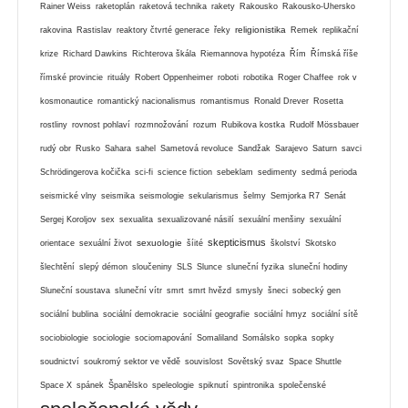
Rainer Weiss
raketoplán
raketová technika
rakety
Rakousko
Rakousko-Uhersko
religionistika
rakovina
Rastislav
reaktory čtvrté generace
řeky
Remek
replikační
krize
Richard Dawkins
Richterova škála
Riemannova hypotéza
Řím
Římská říše
římské provincie
rituály
Robert Oppenheimer
roboti
robotika
Roger Chaffee
rok v
kosmonautice
romantický nacionalismus
romantismus
Ronald Drever
Rosetta
rostliny
rovnost pohlaví
rozmnožování
rozum
Rubikova kostka
Rudolf Mössbauer
rudý obr
Rusko
Sahara
sahel
Sametová revoluce
Sandžak
Sarajevo
Saturn
savci
Schrödingerova kočička
sci-fi
science fiction
sebeklam
sedimenty
sedmá perioda
seismické vlny
seismika
seismologie
sekularismus
šelmy
Semjorka R7
Senát
Sergej Koroljov
sex
sexualita
sexualizované násilí
sexuální menšiny
sexuální
skepticismus
sexuologie
orientace
sexuální život
šíité
školství
Skotsko
šlechtění
slepý démon
sloučeniny
SLS
Slunce
sluneční fyzika
sluneční hodiny
Sluneční soustava
sluneční vítr
smrt
smrt hvězd
smysly
šneci
sobecký gen
sociální bublina
sociální demokracie
sociální geografie
sociální hmyz
sociální sítě
sociobiologie
sociologie
sociomapování
Somaliland
Somálsko
sopka
sopky
soudnictví
soukromý sektor ve vědě
souvislost
Sovětský svaz
Space Shuttle
Space X
spánek
Španělsko
speleologie
spiknutí
spintronika
společenské