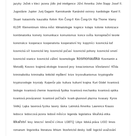
jazyky
Ježek v kleci
jezera
jídlo
jiné inteligence
Jižní Amerika
John Stapp
Josef II.
Jugoslávie
Jupiter
Jurij Gagarin
Kamiokande
Kanárské ostrovy
kardiologie
Karel II.
Stuart
katastrofa
kauzalita
Kelvin
Kim Čong-Il
Kim Čong-Un
Kip Thorne
klamy
klimatologie
KLDR
Klementinum
klima měst
kognice
kolaps
kolonie
kolonizace
konspirační teorie
kombinatorika
komety
komunikace
komunismus
konce světa
konstrukce
kooperace
kooperativita
kooperativní hry
kopytníci
kosmická loď
kosmická síť
kosmické lety
kosmické počasí
kosmické pohony
kosmické smetí
kosmonautika
kosmologie
kosmické stanice
kosmické záření
Kosntantin a
Metoděj
Kosovo
krajinná ekologie
krasové jevy
kreacionismus
křesťanství
Křída
kritické myšlení
kriminalistika
kriminalita
krize
kryovulkanismus
kryptografie
kryptozoologie
krystaly
Kuiperův pás
kultura
kulturní krajina
Kurt Gödel
kvantová
kvantová fyzika
biologie
kvantová chemie
kvantová mechanika
kvantová optika
kvantová provázanost
kvantové počítače
kvark-gluonové plazma
kvasary
Kyros
Veliký
Lajka
laserová fyzika
lasery
láska
Latinská Amerika
Lawrence Krauss
ledovce
ledovcová jezera
ledové měsíce
legenda
legislativa
lékařská etika
lékařství
lesy
letectví
letniční církve
LGBTQ
Libye
lidská práva
LIGO
limes
romanum
lingvistika
literatura
lithium
litosferické desky
lodě
logické uvažování