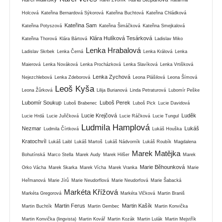
Holcová
Kateřina Bernardová Sýkorová
Kateřina Buchtová
Kateřina Chládková
Kateřina Sam
Kateřina Potyszová
Kateřina Šimáčková
Kateřina Smejkalová
Klára Hulíková Tesárková
Kateřina Thorová
Klára Bártová
Ladislav Miko
Lenka Hrabalová
Ladislav Skrbek
Lenka Černá
Lenka Králová
Lenka
Maierová
Lenka Nováková
Lenka Procházková
Lenka Slavíková
Lenka Vrtišková
Lenka Zychová
Nejezchlebová
Lenka Zdeborová
Leona Plášilová
Leona Šímová
Leoš Kyša
Leona Žůrková
Lilija Burianová
Linda Petraturová
Lubomír Peške
Lubomír Soukup
Luboš Perek
Luboš Brabenec
Luboš Pick
Lucie Davidová
Lucie Krejčová
Luděk
Lucie Hrdá
Lucie Juřičková
Lucie Ráčková
Lucie Tungul
Ludmila Hamplová
Nezmar
Lukáš
Ludmila Čírtková
Lukáš Houška
Kratochvíl
Lukáš Laibl
Lukáš Martoš
Lukáš Nádvorník
Lukáš Roubík
Magdalena
Marek Matějka
Bohutínská
Marco Stella
Marek Audy
Marek Hilšer
Marek
Marie Běhounková
Orko Vácha
Marek Skarka
Marek Vícha
Marek Vranka
Marie
Heřmanová
Marie Jírů
Marie Neudorflová
Marie Neudorfová
Marie Šabacká
Markéta Křížová
Markéta Gregorová
Markéta Vlčková
Martin Braniš
Martin Ferus
Martin Kašík
Martin Buchtík
Martin Gembec
Martin Konvička
Martin Konvička (lingvista)
Martin Kovář
Martin Kozák
Martin Lulák
Martin Mejstřík