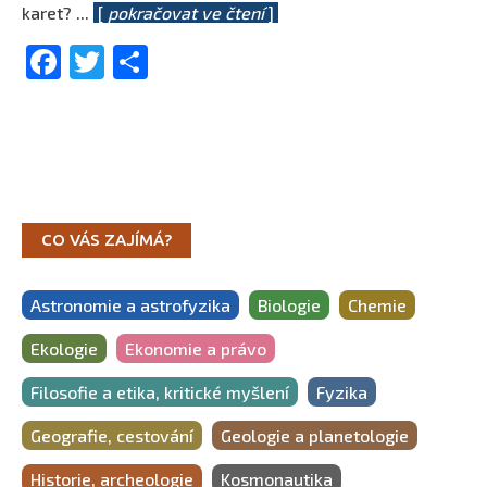
karet?
...
[
pokračovat ve čtení
]
Facebook
Twitter
Share
CO VÁS ZAJÍMÁ?
Astronomie a astrofyzika
Biologie
Chemie
Ekologie
Ekonomie a právo
Filosofie a etika, kritické myšlení
Fyzika
Geografie, cestování
Geologie a planetologie
Historie, archeologie
Kosmonautika