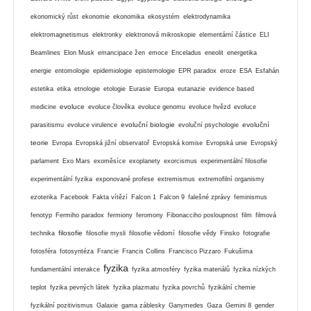
ekonomický růst
ekonomie
ekonomika
ekosystém
elektrodynamika
elektromagnetismus
elektronky
elektronová mikroskopie
elementární částice
ELI
Beamlines
Elon Musk
emancipace žen
emoce
Enceladus
eneolit
energetika
energie
entomologie
epidemiologie
epistemologie
EPR paradox
eroze
ESA
Esfahán
estetika
etika
etnologie
etologie
Eurasie
Europa
eutanazie
evidence based
evoluce
medicine
evoluce člověka
evoluce genomu
evoluce hvězd
evoluce
evoluční biologie
evoluční
parasitismu
evoluce virulence
evoluční psychologie
teorie
Evropa
Evropská jižní observatoř
Evropská komise
Evropská unie
Evropský
parlament
Exo Mars
exoměsíce
exoplanety
exorcismus
experimentální filosofie
experimentální fyzika
exponované profese
extremismus
extremofilní organismy
ezoterika
Facebook
Fakta vítězí
Falcon 1
Falcon 9
falešné zprávy
feminismus
fenotyp
Fermiho paradox
fermiony
feromony
Fibonacciho posloupnost
film
filmová
filosofie
technika
filosofie mysli
filosofie vědomí
filosofie vědy
Finsko
fotografie
fotosféra
fotosyntéza
Francie
Francis Collins
Francisco Pizzaro
Fukušima
fyzika
fundamentální interakce
fyzika atmosféry
fyzika materiálů
fyzika nízkých
teplot
fyzika pevných látek
fyzika plazmatu
fyzika povrchů
fyzikální chemie
fyzikální pozitivismus
Galaxie
gama záblesky
Ganymedes
Gaza
Gemini 8
gender