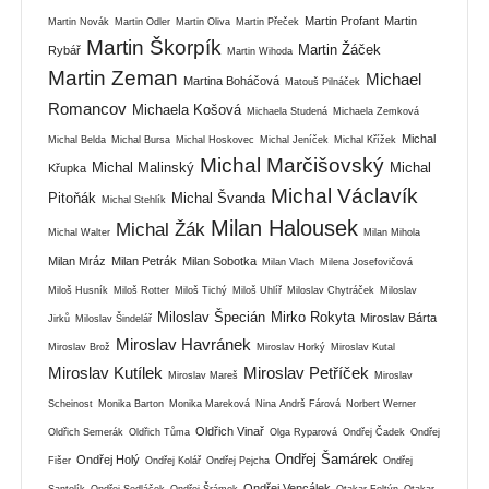
Martin Profant
Martin
Martin Novák
Martin Odler
Martin Oliva
Martin Přeček
Martin Škorpík
Martin Žáček
Rybář
Martin Wihoda
Martin Zeman
Michael
Martina Boháčová
Matouš Pilnáček
Romancov
Michaela Košová
Michaela Studená
Michaela Zemková
Michal
Michal Belda
Michal Bursa
Michal Hoskovec
Michal Jeníček
Michal Křížek
Michal Marčišovský
Michal Malinský
Michal
Křupka
Michal Václavík
Pitoňák
Michal Švanda
Michal Stehlík
Milan Halousek
Michal Žák
Michal Walter
Milan Mihola
Milan Mráz
Milan Petrák
Milan Sobotka
Milan Vlach
Milena Josefovičová
Miloš Husník
Miloš Rotter
Miloš Tichý
Miloš Uhlíř
Miloslav Chytráček
Miloslav
Miloslav Špecián
Mirko Rokyta
Miroslav Bárta
Jirků
Miloslav Šindelář
Miroslav Havránek
Miroslav Brož
Miroslav Horký
Miroslav Kutal
Miroslav Kutílek
Miroslav Petříček
Miroslav Mareš
Miroslav
Scheinost
Monika Barton
Monika Mareková
Nina Andrš Fárová
Norbert Werner
Oldřich Vinař
Oldřich Semerák
Oldřich Tůma
Olga Ryparová
Ondřej Čadek
Ondřej
Ondřej Šamárek
Ondřej Holý
Fišer
Ondřej Kolář
Ondřej Pejcha
Ondřej
Ondřej Vencálek
Santolík
Ondřej Sedláček
Ondřej Šrámek
Otakar Foltýn
Otakar