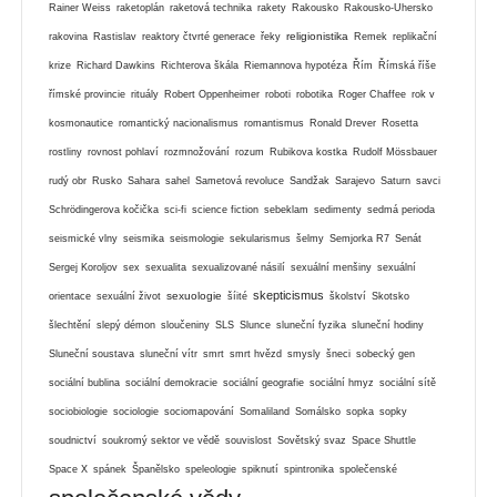
Rainer Weiss
raketoplán
raketová technika
rakety
Rakousko
Rakousko-Uhersko
religionistika
rakovina
Rastislav
reaktory čtvrté generace
řeky
Remek
replikační
krize
Richard Dawkins
Richterova škála
Riemannova hypotéza
Řím
Římská říše
římské provincie
rituály
Robert Oppenheimer
roboti
robotika
Roger Chaffee
rok v
kosmonautice
romantický nacionalismus
romantismus
Ronald Drever
Rosetta
rostliny
rovnost pohlaví
rozmnožování
rozum
Rubikova kostka
Rudolf Mössbauer
rudý obr
Rusko
Sahara
sahel
Sametová revoluce
Sandžak
Sarajevo
Saturn
savci
Schrödingerova kočička
sci-fi
science fiction
sebeklam
sedimenty
sedmá perioda
seismické vlny
seismika
seismologie
sekularismus
šelmy
Semjorka R7
Senát
Sergej Koroljov
sex
sexualita
sexualizované násilí
sexuální menšiny
sexuální
skepticismus
sexuologie
orientace
sexuální život
šíité
školství
Skotsko
šlechtění
slepý démon
sloučeniny
SLS
Slunce
sluneční fyzika
sluneční hodiny
Sluneční soustava
sluneční vítr
smrt
smrt hvězd
smysly
šneci
sobecký gen
sociální bublina
sociální demokracie
sociální geografie
sociální hmyz
sociální sítě
sociobiologie
sociologie
sociomapování
Somaliland
Somálsko
sopka
sopky
soudnictví
soukromý sektor ve vědě
souvislost
Sovětský svaz
Space Shuttle
Space X
spánek
Španělsko
speleologie
spiknutí
spintronika
společenské