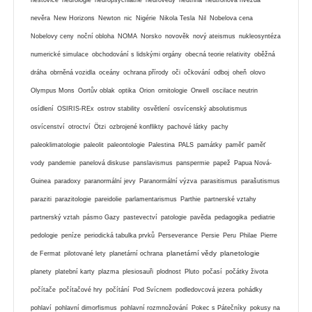
nevěra
New Horizons
Newton
nic
Nigérie
Nikola Tesla
Nil
Nobelova cena
Nobelovy ceny
noční obloha
NOMA
Norsko
novověk
nový ateismus
nukleosyntéza
numerické simulace
obchodování s lidskými orgány
obecná teorie relativity
oběžná
dráha
obrněná vozidla
oceány
ochrana přírody
oči
očkování
odboj
oheň
olovo
Olympus Mons
Oortův oblak
optika
Orion
ornitologie
Orwell
oscilace neutrin
osídlení
OSIRIS-REx
ostrov stability
osvětlení
osvícenský absolutismus
osvícenství
otroctví
Ötzi
ozbrojené konflikty
pachové látky
pachy
paleoklimatologie
paleolit
paleontologie
Palestina
PALS
památky
paměť
paměť
vody
pandemie
panelová diskuse
panslavismus
panspermie
papež
Papua Nová-
Guinea
paradoxy
paranormální jevy
Paranormální výzva
parasitismus
parašutismus
paraziti
parazitologie
pareidolie
parlamentarismus
Parthie
partnerské vztahy
partnerský vztah
pásmo Gazy
pastevectví
patologie
pavěda
pedagogika
pediatrie
pedologie
peníze
periodická tabulka prvků
Perseverance
Persie
Peru
Philae
Pierre
planetární vědy
planetologie
de Fermat
pilotované lety
planetární ochrana
planety
platební karty
plazma
plesiosauři
plodnost
Pluto
počasí
počátky života
počítače
počítačové hry
počítání
Pod Svícnem
podledovcová jezera
pohádky
pohlaví
pohlavní dimorfismus
pohlavní rozmnožování
Pokec s Pátečníky
pokusy na