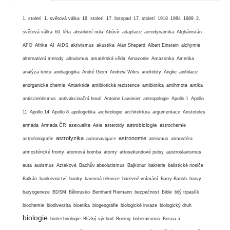
1. století
1. světová válka
16. století
17. listopad
17. století
1918
1984
1989
2.
světová válka
60. léta
absolutní nula
Abúsír
adaptace
aerodynamika
Afghánistán
AFO
Afrika
AI
AIDS
aktivismus
akustika
Alan Shepard
Albert Einstein
alchymie
alternativní metody
altruismus
amatérská věda
Amazonie
Amazonka
Amerika
analýza textu
andragogika
André Geim
Andrew Wiles
anekdoty
Anglie
anihilace
anorganická chemie
Antarktida
antibiotická rezistence
antibiotika
antihmota
antika
antiscientismus
antivakcinační hnutí
Antoine Lavoisier
antropologie
Apollo 1
Apollo
11
Apollo 14
Apollo 8
apologetika
archeologie
architektura
argumentace
Aristoteles
astrobiologie
armáda
Armáda ČR
asexualita
Asie
asteroidy
astrochemie
astrofyzika
astronomie
astrofotografie
astronavigace
ateismus
atmosféra
atmosférické fronty
atomová bomba
atomy
attosekundové pulsy
austroslavismus
auta
autismus
Aztékové
Bachův absolutismus
Bajkonur
bakterie
balistické nosiče
Balkán
bankovnictví
banky
barevná televize
barevné vnímání
Barry Barish
barvy
baryogeneze
BDSM
Bělorusko
Bernhard Riemann
bezpečnost
Bible
bilý trpaslík
biochemie
biodiverzita
bioetika
biogeografie
biologické invaze
biologický druh
biologie
biotechnologie
Blízký východ
Boeing
bohemismus
Bosna a