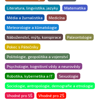
Literatura, lingvistika, jazyky
Matematika
Média a žurnalistika
Medicína
Meteorologie a klimatologie
Náboženství, mýty, konspirace
Paleontologie
Pokec s Pátečníky
Politologie, geopolitika a vojenství
Psychologie, kognitivní vědy a neurovědy
Robotika, kybernetika a IT
Sexuologie
Sociologie, antropologie, demografie a etnologie
Vhodné pro SŠ
Vhodné pro ZŠ