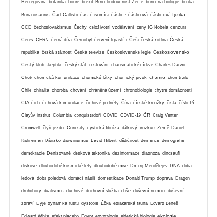
Hercegovina
botanika
bouře
brexit
Brno
budoucnost Země
buněčná biologie
buňka
částicová fyzika
Burianosaurus
Čad
Callisto
čas
časomíra
částice
částicová
CCD
čechoslovakismus
Čechy
celoživotní vzdělávání
ceny IG Nobela
cenzura
Ceres
CERN
černá díra
Černobyl
červení trpaslíci
Češi
česká kotlina
Česká
Československo
republika
česká státnost
Česká televize
Československé legie
Český klub skeptiků
český stát
cestování
charismatické církve
Charles Darwin
chemie
Cheb
chemická komunikace
chemické látky
chemický prvek
chemtrails
Chile
chiralita
choroba
chování
chráněná území
chronobiologie
chytré domácnosti
CIA
čich
čichová komunikace
čichové podněty
Čína
čínské kroužky
čísla
číslo Pí
ČR
Clayův institut
Columbia
conquistadoři
COVID
COVID-19
Craig Venter
Cromwell
čtyři jezdci
Curiosity
cystická fibróza
dálkový průzkum Země
Daniel
Kahneman
Dánsko
darwinismus
David Hilbert
dědičnost
demence
demografie
demokracie
Denisované
desková tektonika
dezinformace
diagnoza
dinosauři
diskuse
dlouhodobé kosmické lety
dlouhodobé mise
Dmitrij Mendělejev
DNA
doba
ledová
doba poledová
domácí násilí
domestikace
Donald Trump
doprava
Dragon
druhohory
dualismus
duchové
duchovní služba
duše
duševní nemoci
duševní
zdraví
Dyje
dynamika růstu
dystopie
Éčka
ediakarská fauna
Edvard Beneš
ekologie
Edward White
efekt placebo
Egypt
egyptologie
eidetická biologie