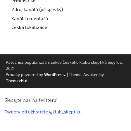
Přihlásit se
Zdroj kanálů (příspěvky)
Kanál komentářů
Česká lokalizace
Pátečníci, popularizační sekce Českého klubu skeptiků Sisyfos.
2021
Proudly powered by
WordPress
.
|
Theme: Awaken by
ThemezHut
.
Sledujte nás na twitteru!
Tweety od uživatele @klub_skeptiku