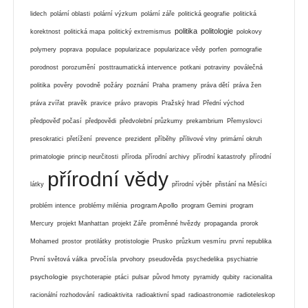
lidech
polární oblasti
polární výzkum
polární záře
politická geografie
politická
politika
politologie
korektnost
politická mapa
politický extremismus
polokovy
polymery
poprava
populace
popularizace
popularizace vědy
porfen
pornografie
porodnost
porozumění
posttraumatická intervence
potkani
potraviny
poválečná
politika
pověry
povodně
požáry
poznání
Praha
prameny
práva dětí
práva žen
práva zvířat
pravěk
pravice
právo
pravopis
Pražský hrad
Přední východ
předpověď počasí
předpovědi
předvolební průzkumy
prekambrium
Přemyslovci
presokratici
přetížení
prevence
prezident
příběhy
přílivové vlny
primární okruh
primatologie
princip neurčitosti
příroda
přírodní archivy
přírodní katastrofy
přírodní
přírodní vědy
látky
přírodní výběr
přistání na Měsíci
program Apollo
problém intence
problémy milénia
program Gemini
program
Mercury
projekt Manhattan
projekt Záře
proměnné hvězdy
propaganda
prorok
Mohamed
prostor
protilátky
protistologie
Prusko
průzkum vesmíru
první republika
První světová válka
prvočísla
prvohory
pseudověda
psychedelika
psychiatrie
psychologie
psychoterapie
ptáci
pulsar
původ hmoty
pyramidy
qubity
racionalita
racionální rozhodování
radioaktivita
radioaktivní spad
radioastronomie
radioteleskop