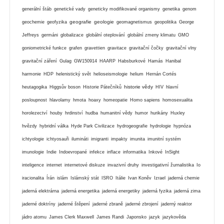
generální štáb
genetické vady
geneticky modifikované organismy
genetika
genom
geografie
geologie
geochemie
geofyzika
geomagnetismus
geopolitika
George
Jeffreys
germáni
globalizace
globální oteplování
globální zmeny klimatu
GMO
goniometrické funkce
grafen
gravettien
gravitace
gravitační čočky
gravitační vlny
gravitační záření
Gulag
GW150914
HAARP
Habsburkové
Hamás
Hanibal
harmonie
HDP
helenistický svět
helioseismologie
helium
Hernán Cortés
historie vědy
heutagogika
Higgsův boson
Historie Pátečníků
HIV
hlavní
posloupnost
hlavolamy
hmota
hoaxy
homeopatie
Homo sapiens
homosexualita
horolezectví
houby
hrdinství
hudba
humanitní vědy
humor
hurikány
Huxley
hvězdy
hybridní válka
Hyde Park Civilizace
hydrogeografie
hydrologie
hypnóza
ichtyologie
ichtyosauři
ilumináti
imigranti
impakty
imunita
imunitní systém
imunologie
Indie
Indoevropané
infekce
inflace
informatika
Inkové
InSight
inteligence
internet
internetové diskuze
invazivní druhy
investigativní žurnalistika
Io
iracionalita
Írán
islám
Islámský stát
ISRO
Itálie
Ivan Koněv
Izrael
jaderná chemie
jaderná elektrárna
jaderná energetika
jaderná energetiky
jaderná fyzika
jaderná zima
jaderné doktríny
jaderné štěpení
jaderné zbraně
jaderné zbrojení
jaderný reaktor
jádro atomu
James Clerk Maxwell
James Randi
Japonsko
jazyk
jazykověda