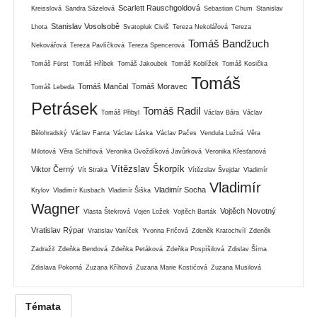
Scarlett Rauschgoldová
Kreisslová
Sandra Sázelová
Sebastian Chum
Stanislav
Stanislav Vosolsobě
Lhota
Svatopluk Civiš
Tereza Nekolářová
Tereza
Tomáš Bandžuch
Nekovářová
Tereza Pavlíčková
Tereza Spencerová
Tomáš Fürst
Tomáš Hříbek
Tomáš Jakoubek
Tomáš Koblížek
Tomáš Kosička
Tomáš
Tomáš Mančal
Tomáš Moravec
Tomáš Lebeda
Petrásek
Tomáš Radil
Tomáš Přibyl
Václav Bára
Václav
Bělohradský
Václav Fanta
Václav Láska
Václav Pačes
Vendula Lužná
Věra
Milotová
Věra Schiffová
Veronika Gvoždíková Javůrková
Veronika Křesťanová
Vítězslav Škorpík
Viktor Černý
Vít Straka
Vítězslav Švejdar
Vladimír
Vladimír
Vladimír Socha
Krylov
Vladimír Kusbach
Vladimír Šiška
Wagner
Vojtěch Novotný
Vlasta Štekrová
Vojen Ložek
Vojtěch Barták
Vratislav Rýpar
Vratislav Vaníček
Yvonna Fričová
Zdeněk Kratochvíl
Zdeněk
Zadražil
Zdeňka Bendová
Zdeňka Petáková
Zdeňka Pospíšilová
Zdislav Šíma
Zdislava Pokorná
Zuzana Kříhová
Zuzana Marie Kostićová
Zuzana Musilová
Témata