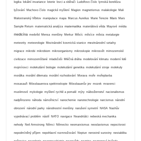
logika
lokální invariance
loterie
lovci a sběrači
Ludolfovo číslo
lymská borelióza
lyžování
Machovo číslo
magické myšlení
Magion
magnetismus
malakologie
Mali
Mars
Malostranský hřbitov
manipulace
mapa
Marcus Aurelius
Marie Terezie
Mars
matematika
Sample Return
matematická analýza
materiálová věda
Mayové
média
medicína
medvěd
Mensa
menšiny
Merkur
Měsíc
měsíce
města
metalurgie
mezinárodní vztahy
meteority
meteorologie
Mezinárodní kosmická stanice
migrace
mikrobi
mikrobiom
mikroorganismy
mikroskopie
mikrosvět
mimozemské
civilizace
mimozemšťané
mladočeši
Mléčná dráha
modelování klimatu
moderní lidé
mojmírovci
molekulární biologie
molekulární genetika
molekulární stroje
molekuly
morálka
morální dilemata
morální rozhodování
Morava
moře
mořeplavba
mosasauři
Mössbauerova spektroskopie
Mössbauerův jev
mozek
mravenci
náboženství
muslimové
mykologie
myšlení rychlé a pomalé
mýty
nacionalismus
nadpřirozeno
náhoda
námořnictví
nanochemie
nanotechnologie
narcismus
národní
obrození
národní parky
národnostní menšiny
narušení symetrií
NASA
Nashův
vyjednávací problém
násilí
NATO
navigace
Neandrtálci
nebeská mechanika
nehody
Neil Armstrong
Němci
Německo
neomarxismus
neoslavismus
nepoctivost
nepodmíněný příjem
nepohlavní rozmnožování
Neptun
nerostné suroviny
nestabilita
neštovice
neurologie
neuropsychiatrie
neurovědy
neutrina
neutronová hvězda