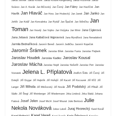
Jakub Jelínek
Jakub Kroulík
Jakub Kroulík-Klingenberg
Jakub Rozehnal
Jakub
Jan Fábry
Jan
Szánzo
Jan A. Kozák
Jan Bičovský
Jan Černý
Jan Havlíček
Jan Hlaváč
Jan Janko
Havlík
Jan Hora
Jan Hrubecký
Jan Janek
Jan
Jan
Jehlík
Jan Kolář
Jan Konvalinka
Jan Rybář
Jan Špaček
Jan Stěnička
Toman
Jana Cíglerová
Jan Veselý
Jan Vojtko
Jan Votýpka
Jan Wintr
Jana Jebavá
Jana Kalbáčová Vejpravová
Jana Mynářová
Jana Nenadalová
Jarmila Bednaříková
Jaromír Beneš
Jaromír Jedlička
Jaromír Kopeček
Jaromír Šrámek
Jaroslav Bílek
Jaroslav Fanta
Jaroslav Flejberk
Jaroslav Houdek
Jaroslav Kousal
Jaroslav Kadlec
Jaroslav Mácha
Jaroslav Nejdl
Jaroslav Nešetřil
Jaroslav Petr
Jaroslav
Jelena L. Příplatová
Vostatek
Jindřich Šídlo
Jiří Černý
Jiří
Dolejší
Jiří Grygar
Jiří Hejkrlík
Jiří Hořejší
Jiří Kacetl
Jiří Kocourek
Jiří Kříž
Jiří
Jiří Mihola
Jiří Podolský
Langer
Jiří Mikšovský
Jiří Novák
Jiří Přibáň
Jiří
Sádlo
Jiří Štegl
Jiří Weinberger
Jiří Wiedermann
Jitka Lindová
Jitka Slabá
Johana
Julie
Josef Jelen
Fialová
Josef Michl
Josef Moural
Julie Beritová
Nekola Nováková
Juraj Hvorecký
Julius Lukeš
Karel Kovář
Karel Vereš
Karel Malinský
Karla Štěpánová
Karel Zvoník
Katarína