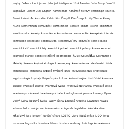
jazyky
Ježek v kleci
jezera
jídlo
jiné inteligence
Jižní Amerika
John Stapp
Josef II.
Jugoslávie
Jupiter
Jurij Gagarin
Kamiokande
Kanárské ostrovy
kardiologie
Karel II.
Stuart
katastrofa
kauzalita
Kelvin
Kim Čong-Il
Kim Čong-Un
Kip Thorne
klamy
klimatologie
KLDR
Klementinum
klima měst
kognice
kolaps
kolonie
kolonizace
konspirační teorie
kombinatorika
komety
komunikace
komunismus
konce světa
konstrukce
kooperace
kooperativita
kooperativní hry
kopytníci
kosmická loď
kosmická síť
kosmické lety
kosmické počasí
kosmické pohony
kosmické smetí
kosmonautika
kosmologie
kosmické stanice
kosmické záření
Kosntantin a
Metoděj
Kosovo
krajinná ekologie
krasové jevy
kreacionismus
křesťanství
Křída
kritické myšlení
kriminalistika
kriminalita
krize
kryovulkanismus
kryptografie
kryptozoologie
krystaly
Kuiperův pás
kultura
kulturní krajina
Kurt Gödel
kvantová
kvantová fyzika
biologie
kvantová chemie
kvantová mechanika
kvantová optika
kvantová provázanost
kvantové počítače
kvark-gluonové plazma
kvasary
Kyros
Veliký
Lajka
laserová fyzika
lasery
láska
Latinská Amerika
Lawrence Krauss
ledovce
ledovcová jezera
ledové měsíce
legenda
legislativa
lékařská etika
lékařství
lesy
letectví
letniční církve
LGBTQ
Libye
lidská práva
LIGO
limes
romanum
lingvistika
literatura
lithium
litosferické desky
lodě
logické uvažování