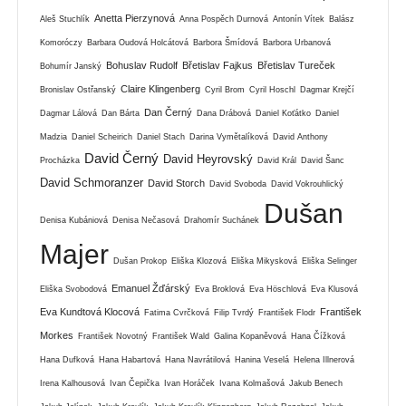
Anetta Pierzynová
Aleš Stuchlík
Anna Pospěch Durnová
Antonín Vítek
Balász
Komoróczy
Barbara Oudová Holcátová
Barbora Šmídová
Barbora Urbanová
Bohuslav Rudolf
Břetislav Fajkus
Břetislav Tureček
Bohumír Janský
Claire Klingenberg
Bronislav Ostřanský
Cyril Brom
Cyril Hoschl
Dagmar Krejčí
Dan Černý
Dagmar Lálová
Dan Bárta
Dana Drábová
Daniel Koťátko
Daniel
Madzia
Daniel Scheirich
Daniel Stach
Darina Vymětalíková
David Anthony
David Černý
David Heyrovský
Procházka
David Král
David Šanc
David Schmoranzer
David Storch
David Svoboda
David Vokrouhlický
Dušan
Denisa Kubániová
Denisa Nečasová
Drahomír Suchánek
Majer
Dušan Prokop
Eliška Klozová
Eliška Mikysková
Eliška Selinger
Emanuel Žďárský
Eliška Svobodová
Eva Broklová
Eva Höschlová
Eva Klusová
Eva Kundtová Klocová
František
Fatima Cvrčková
Filip Tvrdý
František Flodr
Morkes
František Novotný
František Wald
Galina Kopaněvová
Hana Čížková
Hana Dufková
Hana Habartová
Hana Navrátilová
Hanina Veselá
Helena Illnerová
Irena Kalhousová
Ivan Čepička
Ivan Horáček
Ivana Kolmašová
Jakub Benech