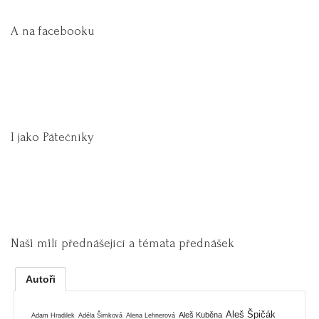
A na facebooku
I jako Pátečníky
Naši milí přednášející a témata přednášek
Autoři
Aleš Špičák
Aleš Kuběna
Adam Hradilek
Adéla Šimková
Alena Lehnerová