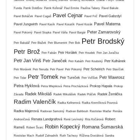
Funda
Patrik Doldžev
Patrik Kořenář
Paul Ermite
Paulína Tabery
Pavel Bakule
Pavel Cejnar
Pavel Gabzdyl
Pavel Boháček
Pavel Cagaš
Pavel Frič
Pavel Materna
Pavel Jungwirth
Pavel Kasík
Pavel Kosatík
Pavel Kozák
Peter Zamarovský
Pavel Pokorný
Pavel Stopka
Pavel Váňa
Pavol Bargár
Petr Brodský
Petr Bakalář
Petr Blažek
Petr Blumentrit
Petr Bob
Petr Brož
Petr Horálek
Petr Fabián
Petr Houdek
Petr Jan Juračka
Petr Jan Vinš
Petr Janeček
Petr Kulhánek
Petr Kabáth
Petr Koubský
Petr Scheirich
Petr Morávek
Petr Neruda
Petr Pavel
Petr Pokorný
Petr Slavíček
Petr Tomek
Petr Wawrosz
Petr Tureček
Petr Tolar
Petr Voříšek
Petra Hyklová
Prokop Hapala
Petra Mlejnková
Petra Procházková
Prokop
Radek Mikoláš
Radek Žemlička
Závada
Radek Mikulášek
Radek Ptáček
Radim Valenčík
Radka Kellnerová
Radka Kremlíková Pourová
Radka Majerová
Radovan Samotný
Radvan Bahbouh
Rastislav Maďar
Renáta
Renata Landgrafová
Robert
Androvičová
René Levínský
Rita Kočárová
Robin Kopecký
Romana Šumavská
Rameš
Robert Švarc
Rostislav Mach
Rudolf Zahradník
Ruth Tachezy
Růžena Dostálová
Sandra