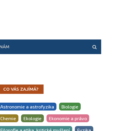
 NÁM
CO VÁS ZAJÍMÁ?
Astronomie a astrofyzika
Biologie
Chemie
Ekologie
Ekonomie a právo
Filosofie a etika, kritické myšlení
Fyzika