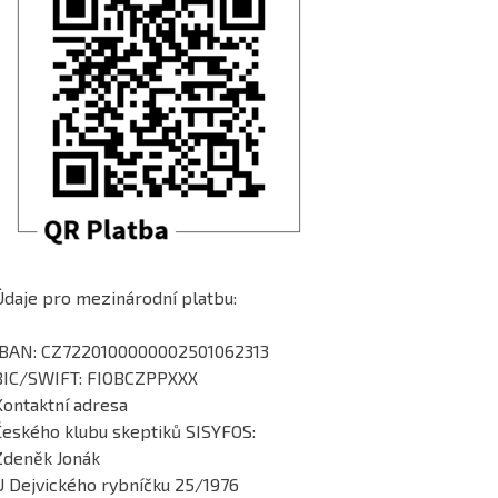
Údaje pro mezinárodní platbu:
IBAN: CZ7220100000002501062313
BIC/SWIFT: FIOBCZPPXXX
Kontaktní adresa
Českého klubu skeptiků SISYFOS:
Zdeněk Jonák
U Dejvického rybníčku 25/1976