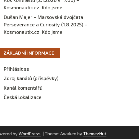
Kosmonautix.cz
:
Kdo jsme
Dušan Majer – Marsovská dvojčata
Perseverance a Curiosity (1.8.2025) –
Kosmonautix.cz
:
Kdo jsme
ZÁKLADNÍ INFORMACE
Přihlásit se
Zdroj kanálů (příspěvky)
Kanál komentářů
Česká lokalizace
owered by
WordPress
.
|
Theme: Awaken by
ThemezHut
.