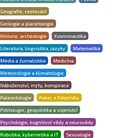
Geografie, cestování
Geologie a planetologie
Historie, archeologie
Kosmonautika
Literatura, lingvistika, jazyky
Matematika
Média a žurnalistika
Medicína
Meteorologie a klimatologie
Náboženství, mýty, konspirace
Paleontologie
Pokec s Pátečníky
Politologie, geopolitika a vojenství
Psychologie, kognitivní vědy a neurovědy
Robotika, kybernetika a IT
Sexuologie