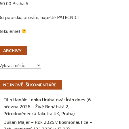
160 00 Praha 6
Do popisku, prosím, napiště PATECNICI
Děkujeme!
ARCHIVY
Archivy
NEJNOVĚJŠÍ KOMENTÁŘE
Filip Hanák
:
Lenka Hrabalová: Írán dnes (6.
března 2026 – Živě Benátská 2,
Přírodovědecká fakulta UK, Praha)
Dušan Majer – Rok 2025 v kosmonautice –
Rok kontrastů (2.1.2026 v 17:00) –