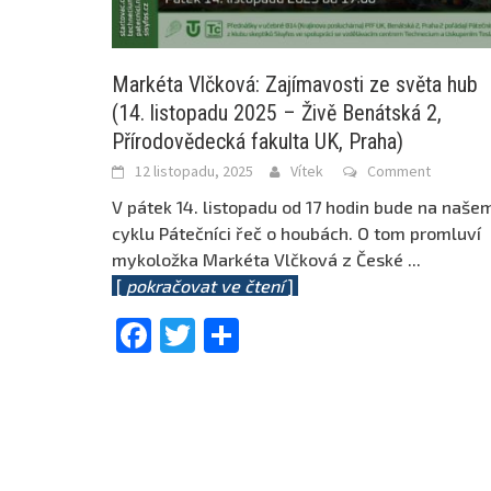
Markéta Vlčková: Zajímavosti ze světa hub
(14. listopadu 2025 – Živě Benátská 2,
Přírodovědecká fakulta UK, Praha)
12 listopadu, 2025
Vítek
Comment
V pátek 14. listopadu od 17 hodin bude na naše
cyklu Pátečníci řeč o houbách. O tom promluví
mykoložka Markéta Vlčková z České
...
[
pokračovat ve čtení
]
Facebook
Twitter
Share