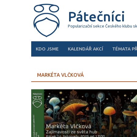
Skip
to
Pátečníci
content
Popularizační sekce Českého klubu s
KDO JSME
KALENDÁŘ AKCÍ
TÉMATA P
MARKÉTA VLČKOVÁ