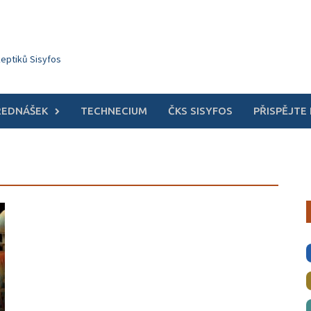
keptiků Sisyfos
ŘEDNÁŠEK
TECHNECIUM
ČKS SISYFOS
PŘISPĚJTE