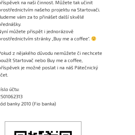
říspěvek na naši činnost. Můžete tak učinit
prostřednictvím našeho projektu na Startovači.
Budeme vám za to přinášet další skvělé
přednášky.
Nyní můžete přispět i jednorázově
prostřednictvím stránky „Buy me a coffee“.
Pokud z nějakého důvodu nemůžete či nechcete
použít Startovač nebo Buy me a coffee,
příspěvek je možné poslat i na náš Pátečnický
čet.
íslo účtu:
2501062313
kód banky 2010 (Fio banka)