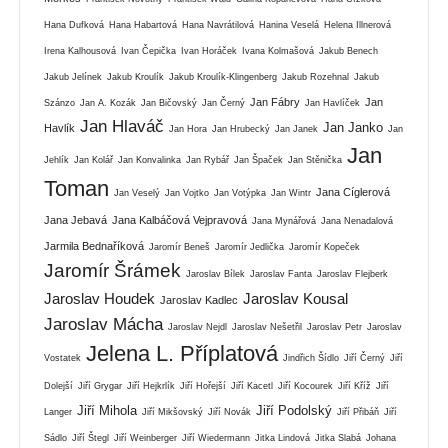
Hana Dufková
Hana Habartová
Hana Navrátilová
Hanina Veselá
Helena Illnerová
Irena Kalhousová
Ivan Čepička
Ivan Horáček
Ivana Kolmašová
Jakub Benech
Jakub Jelínek
Jakub Kroulík
Jakub Kroulík-Klingenberg
Jakub Rozehnal
Jakub
Jan Fábry
Jan
Szánzo
Jan A. Kozák
Jan Bičovský
Jan Černý
Jan Havlíček
Jan Hlaváč
Jan Janko
Havlík
Jan Hora
Jan Hrubecký
Jan Janek
Jan
Jan
Jehlík
Jan Kolář
Jan Konvalinka
Jan Rybář
Jan Špaček
Jan Stěnička
Toman
Jana Cíglerová
Jan Veselý
Jan Vojtko
Jan Votýpka
Jan Wintr
Jana Jebavá
Jana Kalbáčová Vejpravová
Jana Mynářová
Jana Nenadalová
Jarmila Bednaříková
Jaromír Beneš
Jaromír Jedlička
Jaromír Kopeček
Jaromír Šrámek
Jaroslav Bílek
Jaroslav Fanta
Jaroslav Flejberk
Jaroslav Houdek
Jaroslav Kousal
Jaroslav Kadlec
Jaroslav Mácha
Jaroslav Nejdl
Jaroslav Nešetřil
Jaroslav Petr
Jaroslav
Jelena L. Příplatová
Vostatek
Jindřich Šídlo
Jiří Černý
Jiří
Dolejší
Jiří Grygar
Jiří Hejkrlík
Jiří Hořejší
Jiří Kacetl
Jiří Kocourek
Jiří Kříž
Jiří
Jiří Mihola
Jiří Podolský
Langer
Jiří Mikšovský
Jiří Novák
Jiří Přibáň
Jiří
Sádlo
Jiří Štegl
Jiří Weinberger
Jiří Wiedermann
Jitka Lindová
Jitka Slabá
Johana