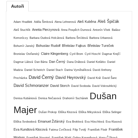
Autoři
Aleš Špičák
Aleš Kuběna
Adam Hradilek
Adéla Šimková
Alena Lehnerová
Anetta Pierzynová
Aleš Stuchlík
Anna Pospěch Durnová
Antonín Vítek
Balász
Komoróczy
Barbara Oudová Holcátová
Barbora Šmídová
Barbora Urbanová
Bohuslav Rudolf
Břetislav Fajkus
Břetislav Tureček
Bohumír Janský
Claire Klingenberg
Bronislav Ostřanský
Cyril Brom
Cyril Hoschl
Dagmar Krejčí
Dan Černý
Dagmar Lálová
Dan Bárta
Dana Drábová
Daniel Koťátko
Daniel
Madzia
Daniel Scheirich
Daniel Stach
Darina Vymětalíková
David Anthony
David Černý
David Heyrovský
Procházka
David Král
David Šanc
David Schmoranzer
David Storch
David Svoboda
David Vokrouhlický
Dušan
Denisa Kubániová
Denisa Nečasová
Drahomír Suchánek
Majer
Dušan Prokop
Eliška Klozová
Eliška Mikysková
Eliška Selinger
Emanuel Žďárský
Eliška Svobodová
Eva Broklová
Eva Höschlová
Eva Klusová
Eva Kundtová Klocová
František
Fatima Cvrčková
Filip Tvrdý
František Flodr
Morkes
František Novotný
František Wald
Galina Kopaněvová
Hana Čížková