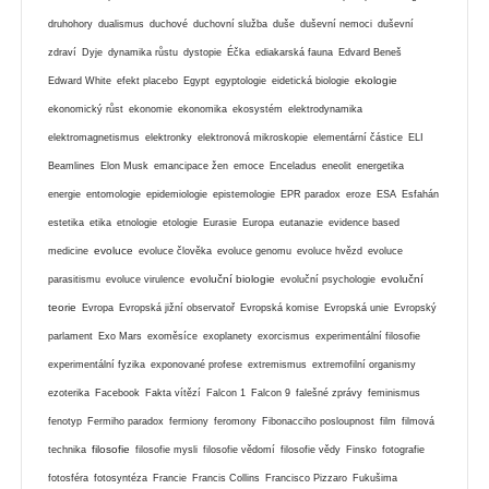
druhohory
dualismus
duchové
duchovní služba
duše
duševní nemoci
duševní
zdraví
Dyje
dynamika růstu
dystopie
Éčka
ediakarská fauna
Edvard Beneš
ekologie
Edward White
efekt placebo
Egypt
egyptologie
eidetická biologie
ekonomický růst
ekonomie
ekonomika
ekosystém
elektrodynamika
elektromagnetismus
elektronky
elektronová mikroskopie
elementární částice
ELI
Beamlines
Elon Musk
emancipace žen
emoce
Enceladus
eneolit
energetika
energie
entomologie
epidemiologie
epistemologie
EPR paradox
eroze
ESA
Esfahán
estetika
etika
etnologie
etologie
Eurasie
Europa
eutanazie
evidence based
evoluce
medicine
evoluce člověka
evoluce genomu
evoluce hvězd
evoluce
evoluční biologie
evoluční
parasitismu
evoluce virulence
evoluční psychologie
teorie
Evropa
Evropská jižní observatoř
Evropská komise
Evropská unie
Evropský
parlament
Exo Mars
exoměsíce
exoplanety
exorcismus
experimentální filosofie
experimentální fyzika
exponované profese
extremismus
extremofilní organismy
ezoterika
Facebook
Fakta vítězí
Falcon 1
Falcon 9
falešné zprávy
feminismus
fenotyp
Fermiho paradox
fermiony
feromony
Fibonacciho posloupnost
film
filmová
filosofie
technika
filosofie mysli
filosofie vědomí
filosofie vědy
Finsko
fotografie
fotosféra
fotosyntéza
Francie
Francis Collins
Francisco Pizzaro
Fukušima