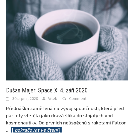
Dušan Majer: Space X, 4. září 2020
30 srpna, 2020
Vítek
Comment
Přednáška zaměřená na vývoj společnosti, která před
pár lety vletěla jako dravá štika do stojatých vod
kosmonautiky. Od prvních neúspěchů s raketami Falcon
...
[
pokračovat ve čtení
]