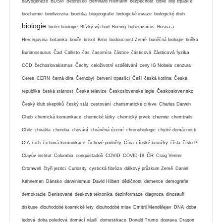
baryogeneze
BDSM
Bělorusko
Bernhard Riemann
bezpečnost
Bible
bilý trpaslík
biochemie
biodiverzita
bioetika
biogeografie
biologické invaze
biologický druh
biologie
biotechnologie
Blízký východ
Boeing
bohemismus
Bosna a
Hercegovina
botanika
bouře
brexit
Brno
budoucnost Země
buněčná biologie
buňka
částicová fyzika
Burianosaurus
Čad
Callisto
čas
časomíra
částice
částicová
CCD
čechoslovakismus
Čechy
celoživotní vzdělávání
ceny IG Nobela
cenzura
Ceres
CERN
černá díra
Černobyl
červení trpaslíci
Češi
česká kotlina
Česká
Československo
republika
česká státnost
Česká televize
Československé legie
Český klub skeptiků
český stát
cestování
charismatické církve
Charles Darwin
chemie
Cheb
chemická komunikace
chemické látky
chemický prvek
chemtrails
Chile
chiralita
choroba
chování
chráněná území
chronobiologie
chytré domácnosti
CIA
čich
čichová komunikace
čichové podněty
Čína
čínské kroužky
čísla
číslo Pí
ČR
Clayův institut
Columbia
conquistadoři
COVID
COVID-19
Craig Venter
Cromwell
čtyři jezdci
Curiosity
cystická fibróza
dálkový průzkum Země
Daniel
Kahneman
Dánsko
darwinismus
David Hilbert
dědičnost
demence
demografie
demokracie
Denisované
desková tektonika
dezinformace
diagnoza
dinosauři
diskuse
dlouhodobé kosmické lety
dlouhodobé mise
Dmitrij Mendělejev
DNA
doba
ledová
doba poledová
domácí násilí
domestikace
Donald Trump
doprava
Dragon