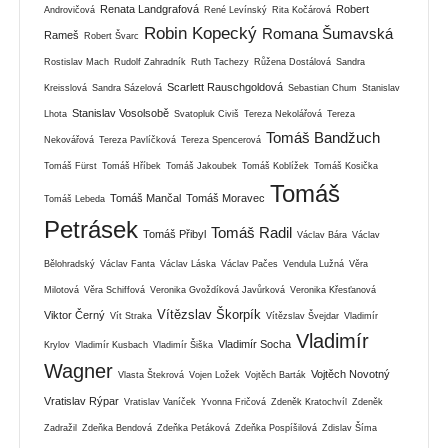
Renata Landgrafová
Robert
Androvičová
René Levínský
Rita Kočárová
Robin Kopecký
Romana Šumavská
Rameš
Robert Švarc
Rostislav Mach
Rudolf Zahradník
Ruth Tachezy
Růžena Dostálová
Sandra
Scarlett Rauschgoldová
Kreisslová
Sandra Sázelová
Sebastian Chum
Stanislav
Stanislav Vosolsobě
Lhota
Svatopluk Civiš
Tereza Nekolářová
Tereza
Tomáš Bandžuch
Nekovářová
Tereza Pavlíčková
Tereza Spencerová
Tomáš Fürst
Tomáš Hříbek
Tomáš Jakoubek
Tomáš Koblížek
Tomáš Kosička
Tomáš
Tomáš Mančal
Tomáš Moravec
Tomáš Lebeda
Petrásek
Tomáš Radil
Tomáš Přibyl
Václav Bára
Václav
Bělohradský
Václav Fanta
Václav Láska
Václav Pačes
Vendula Lužná
Věra
Milotová
Věra Schiffová
Veronika Gvoždíková Javůrková
Veronika Křesťanová
Vítězslav Škorpík
Viktor Černý
Vít Straka
Vítězslav Švejdar
Vladimír
Vladimír
Vladimír Socha
Krylov
Vladimír Kusbach
Vladimír Šiška
Wagner
Vojtěch Novotný
Vlasta Štekrová
Vojen Ložek
Vojtěch Barták
Vratislav Rýpar
Vratislav Vaníček
Yvonna Fričová
Zdeněk Kratochvíl
Zdeněk
Zadražil
Zdeňka Bendová
Zdeňka Petáková
Zdeňka Pospíšilová
Zdislav Šíma