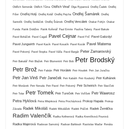
Oldřich Vinař
Oldřich Semerák
Oldřich Tůma
Olga Ryparová
Ondřej Čadek
Ondřej
Ondřej Šamárek
Ondřej Holý
Fišer
Ondřej Kolář
Ondřej Pejcha
Ondřej
Ondřej Vencálek
Santolík
Ondřej Sedláček
Ondřej Šrámek
Otakar Foltýn
Otakar
Funda
Patrik Doldžev
Patrik Kořenář
Paul Ermite
Paulína Tabery
Pavel Bakule
Pavel Cejnar
Pavel Gabzdyl
Pavel Boháček
Pavel Cagaš
Pavel Frič
Pavel Materna
Pavel Jungwirth
Pavel Kasík
Pavel Kosatík
Pavel Kozák
Peter Zamarovský
Pavel Pokorný
Pavel Stopka
Pavel Váňa
Pavol Bargár
Petr Brodský
Petr Bakalář
Petr Blažek
Petr Blumentrit
Petr Bob
Petr Brož
Petr Horálek
Petr Fabián
Petr Houdek
Petr Jan Juračka
Petr Jan Vinš
Petr Janeček
Petr Kulhánek
Petr Kabáth
Petr Koubský
Petr Scheirich
Petr Morávek
Petr Neruda
Petr Pavel
Petr Pokorný
Petr Slavíček
Petr Tomek
Petr Wawrosz
Petr Tureček
Petr Tolar
Petr Voříšek
Petra Hyklová
Prokop Hapala
Petra Mlejnková
Petra Procházková
Prokop
Radek Mikoláš
Radek Žemlička
Závada
Radek Mikulášek
Radek Ptáček
Radim Valenčík
Radka Kellnerová
Radka Kremlíková Pourová
Radka Majerová
Radovan Samotný
Radvan Bahbouh
Rastislav Maďar
Renáta