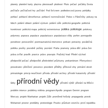
planety
platební karty
plazma
plesiosauři
plodnost
Pluto
počasí
počátky života
počítače
počítačové hry
počítání
Pod Svícnem
podledovcová jezera
pohádky
pohlaví
pohlavní dimorfismus
pohlavní rozmnožování
Pokec s Pátečníky
pokusy na
lidech
polární oblasti
polární výzkum
polární záře
politická geografie
politická
politika
politologie
korektnost
politická mapa
politický extremismus
polokovy
polymery
poprava
populace
popularizace
popularizace vědy
porfen
pornografie
porodnost
porozumění
posttraumatická intervence
potkani
potraviny
poválečná
politika
pověry
povodně
požáry
poznání
Praha
prameny
práva dětí
práva žen
práva zvířat
pravěk
pravice
právo
pravopis
Pražský hrad
Přední východ
předpověď počasí
předpovědi
předvolební průzkumy
prekambrium
Přemyslovci
presokratici
přetížení
prevence
prezident
příběhy
přílivové vlny
primární okruh
primatologie
princip neurčitosti
příroda
přírodní archivy
přírodní katastrofy
přírodní
přírodní vědy
látky
přírodní výběr
přistání na Měsíci
program Apollo
problém intence
problémy milénia
program Gemini
program
Mercury
projekt Manhattan
projekt Záře
proměnné hvězdy
propaganda
prorok
Mohamed
prostor
protilátky
protistologie
Prusko
průzkum vesmíru
první republika