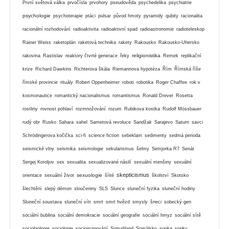
První světová válka
prvočísla
prvohory
pseudověda
psychedelika
psychiatrie
psychologie
psychoterapie
ptáci
pulsar
původ hmoty
pyramidy
qubity
racionalita
racionální rozhodování
radioaktivita
radioaktivní spad
radioastronomie
radioteleskop
Rainer Weiss
raketoplán
raketová technika
rakety
Rakousko
Rakousko-Uhersko
religionistika
rakovina
Rastislav
reaktory čtvrté generace
řeky
Remek
replikační
krize
Richard Dawkins
Richterova škála
Riemannova hypotéza
Řím
Římská říše
římské provincie
rituály
Robert Oppenheimer
roboti
robotika
Roger Chaffee
rok v
kosmonautice
romantický nacionalismus
romantismus
Ronald Drever
Rosetta
rostliny
rovnost pohlaví
rozmnožování
rozum
Rubikova kostka
Rudolf Mössbauer
rudý obr
Rusko
Sahara
sahel
Sametová revoluce
Sandžak
Sarajevo
Saturn
savci
Schrödingerova kočička
sci-fi
science fiction
sebeklam
sedimenty
sedmá perioda
seismické vlny
seismika
seismologie
sekularismus
šelmy
Semjorka R7
Senát
Sergej Koroljov
sex
sexualita
sexualizované násilí
sexuální menšiny
sexuální
skepticismus
sexuologie
orientace
sexuální život
šíité
školství
Skotsko
šlechtění
slepý démon
sloučeniny
SLS
Slunce
sluneční fyzika
sluneční hodiny
Sluneční soustava
sluneční vítr
smrt
smrt hvězd
smysly
šneci
sobecký gen
sociální bublina
sociální demokracie
sociální geografie
sociální hmyz
sociální sítě
sociobiologie
sociologie
sociomapování
Somaliland
Somálsko
sopka
sopky