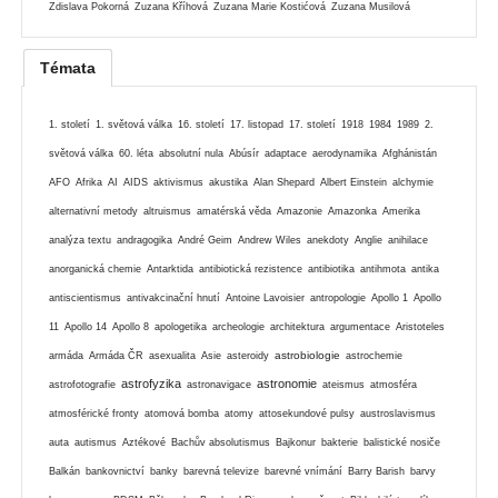
Zdislava Pokorná
Zuzana Kříhová
Zuzana Marie Kostićová
Zuzana Musilová
Témata
1. století
1. světová válka
16. století
17. listopad
17. století
1918
1984
1989
2.
světová válka
60. léta
absolutní nula
Abúsír
adaptace
aerodynamika
Afghánistán
AFO
Afrika
AI
AIDS
aktivismus
akustika
Alan Shepard
Albert Einstein
alchymie
alternativní metody
altruismus
amatérská věda
Amazonie
Amazonka
Amerika
analýza textu
andragogika
André Geim
Andrew Wiles
anekdoty
Anglie
anihilace
anorganická chemie
Antarktida
antibiotická rezistence
antibiotika
antihmota
antika
antiscientismus
antivakcinační hnutí
Antoine Lavoisier
antropologie
Apollo 1
Apollo
11
Apollo 14
Apollo 8
apologetika
archeologie
architektura
argumentace
Aristoteles
astrobiologie
armáda
Armáda ČR
asexualita
Asie
asteroidy
astrochemie
astrofyzika
astronomie
astrofotografie
astronavigace
ateismus
atmosféra
atmosférické fronty
atomová bomba
atomy
attosekundové pulsy
austroslavismus
auta
autismus
Aztékové
Bachův absolutismus
Bajkonur
bakterie
balistické nosiče
Balkán
bankovnictví
banky
barevná televize
barevné vnímání
Barry Barish
barvy