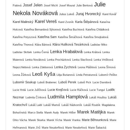
Julie
Josef Jelen
Fialová
Josef Michl
Josef Moural
Julie Beritová
Nekola Nováková
Juraj Hvorecký
Julius Lukeš
Karel Kovář
Karel Vereš
Karel Malinský
Karla Štěpánová
Karel Zvoník
Katarína
Holcová
Kateřina Bernardová Sýkorová
Kateřina Buchtová
Kateřina Chládková
Kateřina Sam
Kateřina Potyszová
Kateřina Šimáčková
Kateřina Smejkalová
Klára Hulíková Tesárková
Kateřina Thorová
Klára Bártová
Ladislav Miko
Lenka Hrabalová
Ladislav Skrbek
Lenka Černá
Lenka Králová
Lenka
Maierová
Lenka Nováková
Lenka Procházková
Lenka Slavíková
Lenka Vrtišková
Lenka Zychová
Nejezchlebová
Lenka Zdeborová
Leona Plášilová
Leona Šímová
Leoš Kyša
Leona Žůrková
Lilija Burianová
Linda Petraturová
Lubomír Peške
Lubomír Soukup
Luboš Perek
Luboš Brabenec
Luboš Pick
Lucie Davidová
Lucie Krejčová
Luděk
Lucie Hrdá
Lucie Juřičková
Lucie Ráčková
Lucie Tungul
Ludmila Hamplová
Nezmar
Lukáš
Ludmila Čírtková
Lukáš Houška
Kratochvíl
Lukáš Laibl
Lukáš Martoš
Lukáš Nádvorník
Lukáš Roubík
Magdalena
Marek Matějka
Bohutínská
Marco Stella
Marek Audy
Marek Hilšer
Marek
Marie Běhounková
Orko Vácha
Marek Skarka
Marek Vícha
Marek Vranka
Marie
Heřmanová
Marie Jírů
Marie Neudorflová
Marie Neudorfová
Marie Šabacká