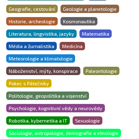
Geografie, cestování
Geologie a planetologie
Historie, archeologie
Kosmonautika
Literatura, lingvistika, jazyky
Matematika
Média a žurnalistika
Medicína
Meteorologie a klimatologie
Náboženství, mýty, konspirace
Paleontologie
Pokec s Pátečníky
Politologie, geopolitika a vojenství
Psychologie, kognitivní vědy a neurovědy
Robotika, kybernetika a IT
Sexuologie
Sociologie, antropologie, demografie a etnologie