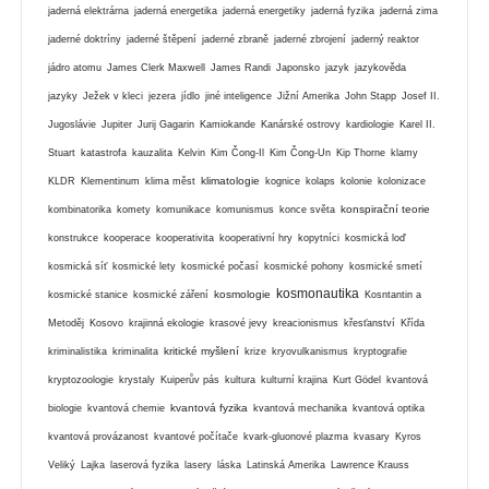
jaderná elektrárna
jaderná energetika
jaderná energetiky
jaderná fyzika
jaderná zima
jaderné doktríny
jaderné štěpení
jaderné zbraně
jaderné zbrojení
jaderný reaktor
jádro atomu
James Clerk Maxwell
James Randi
Japonsko
jazyk
jazykověda
jazyky
Ježek v kleci
jezera
jídlo
jiné inteligence
Jižní Amerika
John Stapp
Josef II.
Jugoslávie
Jupiter
Jurij Gagarin
Kamiokande
Kanárské ostrovy
kardiologie
Karel II.
Stuart
katastrofa
kauzalita
Kelvin
Kim Čong-Il
Kim Čong-Un
Kip Thorne
klamy
klimatologie
KLDR
Klementinum
klima měst
kognice
kolaps
kolonie
kolonizace
konspirační teorie
kombinatorika
komety
komunikace
komunismus
konce světa
konstrukce
kooperace
kooperativita
kooperativní hry
kopytníci
kosmická loď
kosmická síť
kosmické lety
kosmické počasí
kosmické pohony
kosmické smetí
kosmonautika
kosmologie
kosmické stanice
kosmické záření
Kosntantin a
Metoděj
Kosovo
krajinná ekologie
krasové jevy
kreacionismus
křesťanství
Křída
kritické myšlení
kriminalistika
kriminalita
krize
kryovulkanismus
kryptografie
kryptozoologie
krystaly
Kuiperův pás
kultura
kulturní krajina
Kurt Gödel
kvantová
kvantová fyzika
biologie
kvantová chemie
kvantová mechanika
kvantová optika
kvantová provázanost
kvantové počítače
kvark-gluonové plazma
kvasary
Kyros
Veliký
Lajka
laserová fyzika
lasery
láska
Latinská Amerika
Lawrence Krauss