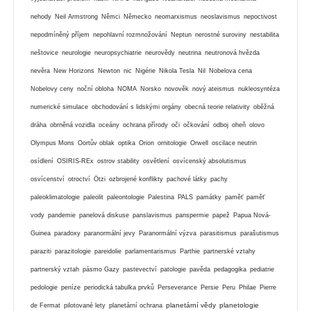
nehody
Neil Armstrong
Němci
Německo
neomarxismus
neoslavismus
nepoctivost
nepodmíněný příjem
nepohlavní rozmnožování
Neptun
nerostné suroviny
nestabilita
neštovice
neurologie
neuropsychiatrie
neurovědy
neutrina
neutronová hvězda
nevěra
New Horizons
Newton
nic
Nigérie
Nikola Tesla
Nil
Nobelova cena
Nobelovy ceny
noční obloha
NOMA
Norsko
novověk
nový ateismus
nukleosyntéza
numerické simulace
obchodování s lidskými orgány
obecná teorie relativity
oběžná
dráha
obrněná vozidla
oceány
ochrana přírody
oči
očkování
odboj
oheň
olovo
Olympus Mons
Oortův oblak
optika
Orion
ornitologie
Orwell
oscilace neutrin
osídlení
OSIRIS-REx
ostrov stability
osvětlení
osvícenský absolutismus
osvícenství
otroctví
Ötzi
ozbrojené konflikty
pachové látky
pachy
paleoklimatologie
paleolit
paleontologie
Palestina
PALS
památky
paměť
paměť
vody
pandemie
panelová diskuse
panslavismus
panspermie
papež
Papua Nová-
Guinea
paradoxy
paranormální jevy
Paranormální výzva
parasitismus
parašutismus
paraziti
parazitologie
pareidolie
parlamentarismus
Parthie
partnerské vztahy
partnerský vztah
pásmo Gazy
pastevectví
patologie
pavěda
pedagogika
pediatrie
pedologie
peníze
periodická tabulka prvků
Perseverance
Persie
Peru
Philae
Pierre
planetární vědy
planetologie
de Fermat
pilotované lety
planetární ochrana