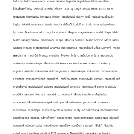
ledovce
ledovcová jezera
ledové měsíce
legenda
legislativa
lékařská etika
lékařství
lesy
letectví
letniční církve
LGBTQ
Libye
lidská práva
LIGO
limes
romanum
lingvistika
literatura
lithium
litosferické desky
lodě
logické uvažování
logika
lokální invariance
loterie
lovci a sběrači
Ludolfovo číslo
lymská borelióza
lyžování
Machovo číslo
magické myšlení
Magion
magnetismus
malakologie
Mali
Mars
Malostranský hřbitov
manipulace
mapa
Marcus Aurelius
Marie Terezie
Mars
matematika
Sample Return
matematická analýza
materiálová věda
Mayové
média
medicína
medvěd
Mensa
menšiny
Merkur
Měsíc
měsíce
města
metalurgie
mezinárodní vztahy
meteority
meteorologie
Mezinárodní kosmická stanice
migrace
mikrobi
mikrobiom
mikroorganismy
mikroskopie
mikrosvět
mimozemské
civilizace
mimozemšťané
mladočeši
Mléčná dráha
modelování klimatu
moderní lidé
mojmírovci
molekulární biologie
molekulární genetika
molekulární stroje
molekuly
morálka
morální dilemata
morální rozhodování
Morava
moře
mořeplavba
mosasauři
Mössbauerova spektroskopie
Mössbauerův jev
mozek
mravenci
náboženství
muslimové
mykologie
myšlení rychlé a pomalé
mýty
nacionalismus
nadpřirozeno
náhoda
námořnictví
nanochemie
nanotechnologie
narcismus
národní
obrození
národní parky
národnostní menšiny
narušení symetrií
NASA
Nashův
vyjednávací problém
násilí
NATO
navigace
Neandrtálci
nebeská mechanika