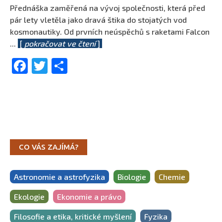
Přednáška zaměřená na vývoj společnosti, která před
pár lety vletěla jako dravá štika do stojatých vod
kosmonautiky. Od prvních neúspěchů s raketami Falcon
...
[
pokračovat ve čtení
]
Facebook
Twitter
Share
CO VÁS ZAJÍMÁ?
Astronomie a astrofyzika
Biologie
Chemie
Ekologie
Ekonomie a právo
Filosofie a etika, kritické myšlení
Fyzika