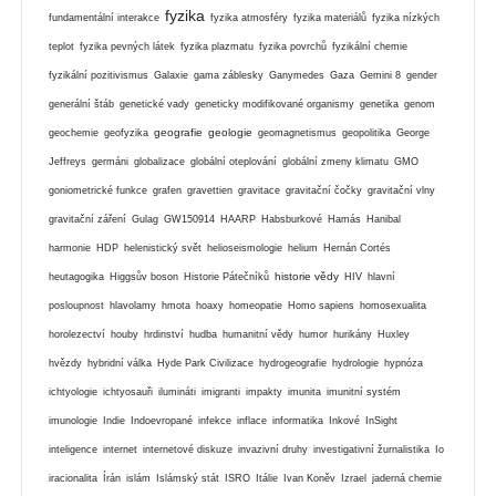
fyzika
fundamentální interakce
fyzika atmosféry
fyzika materiálů
fyzika nízkých
teplot
fyzika pevných látek
fyzika plazmatu
fyzika povrchů
fyzikální chemie
fyzikální pozitivismus
Galaxie
gama záblesky
Ganymedes
Gaza
Gemini 8
gender
generální štáb
genetické vady
geneticky modifikované organismy
genetika
genom
geografie
geologie
geochemie
geofyzika
geomagnetismus
geopolitika
George
Jeffreys
germáni
globalizace
globální oteplování
globální zmeny klimatu
GMO
goniometrické funkce
grafen
gravettien
gravitace
gravitační čočky
gravitační vlny
gravitační záření
Gulag
GW150914
HAARP
Habsburkové
Hamás
Hanibal
harmonie
HDP
helenistický svět
helioseismologie
helium
Hernán Cortés
historie vědy
heutagogika
Higgsův boson
Historie Pátečníků
HIV
hlavní
posloupnost
hlavolamy
hmota
hoaxy
homeopatie
Homo sapiens
homosexualita
horolezectví
houby
hrdinství
hudba
humanitní vědy
humor
hurikány
Huxley
hvězdy
hybridní válka
Hyde Park Civilizace
hydrogeografie
hydrologie
hypnóza
ichtyologie
ichtyosauři
ilumináti
imigranti
impakty
imunita
imunitní systém
imunologie
Indie
Indoevropané
infekce
inflace
informatika
Inkové
InSight
inteligence
internet
internetové diskuze
invazivní druhy
investigativní žurnalistika
Io
iracionalita
Írán
islám
Islámský stát
ISRO
Itálie
Ivan Koněv
Izrael
jaderná chemie