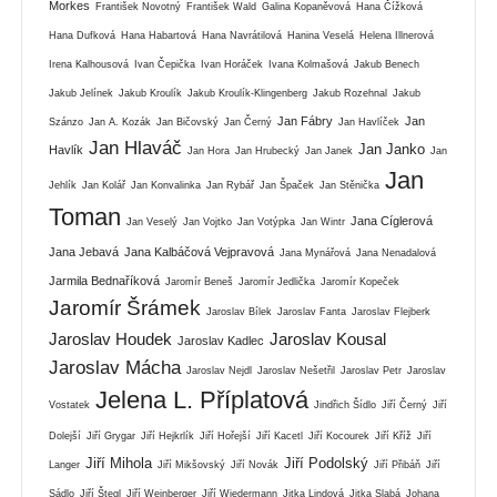
Morkes
František Novotný
František Wald
Galina Kopaněvová
Hana Čížková
Hana Dufková
Hana Habartová
Hana Navrátilová
Hanina Veselá
Helena Illnerová
Irena Kalhousová
Ivan Čepička
Ivan Horáček
Ivana Kolmašová
Jakub Benech
Jakub Jelínek
Jakub Kroulík
Jakub Kroulík-Klingenberg
Jakub Rozehnal
Jakub
Jan Fábry
Jan
Szánzo
Jan A. Kozák
Jan Bičovský
Jan Černý
Jan Havlíček
Jan Hlaváč
Jan Janko
Havlík
Jan Hora
Jan Hrubecký
Jan Janek
Jan
Jan
Jehlík
Jan Kolář
Jan Konvalinka
Jan Rybář
Jan Špaček
Jan Stěnička
Toman
Jana Cíglerová
Jan Veselý
Jan Vojtko
Jan Votýpka
Jan Wintr
Jana Jebavá
Jana Kalbáčová Vejpravová
Jana Mynářová
Jana Nenadalová
Jarmila Bednaříková
Jaromír Beneš
Jaromír Jedlička
Jaromír Kopeček
Jaromír Šrámek
Jaroslav Bílek
Jaroslav Fanta
Jaroslav Flejberk
Jaroslav Houdek
Jaroslav Kousal
Jaroslav Kadlec
Jaroslav Mácha
Jaroslav Nejdl
Jaroslav Nešetřil
Jaroslav Petr
Jaroslav
Jelena L. Příplatová
Vostatek
Jindřich Šídlo
Jiří Černý
Jiří
Dolejší
Jiří Grygar
Jiří Hejkrlík
Jiří Hořejší
Jiří Kacetl
Jiří Kocourek
Jiří Kříž
Jiří
Jiří Mihola
Jiří Podolský
Langer
Jiří Mikšovský
Jiří Novák
Jiří Přibáň
Jiří
Sádlo
Jiří Štegl
Jiří Weinberger
Jiří Wiedermann
Jitka Lindová
Jitka Slabá
Johana