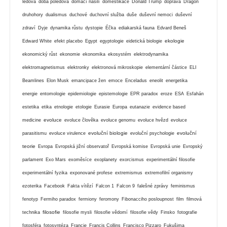
ledová
doba poledová
domácí násilí
domestikace
Donald Trump
doprava
Dragon
druhohory
dualismus
duchové
duchovní služba
duše
duševní nemoci
duševní
zdraví
Dyje
dynamika růstu
dystopie
Éčka
ediakarská fauna
Edvard Beneš
ekologie
Edward White
efekt placebo
Egypt
egyptologie
eidetická biologie
ekonomický růst
ekonomie
ekonomika
ekosystém
elektrodynamika
elektromagnetismus
elektronky
elektronová mikroskopie
elementární částice
ELI
Beamlines
Elon Musk
emancipace žen
emoce
Enceladus
eneolit
energetika
energie
entomologie
epidemiologie
epistemologie
EPR paradox
eroze
ESA
Esfahán
estetika
etika
etnologie
etologie
Eurasie
Europa
eutanazie
evidence based
evoluce
medicine
evoluce člověka
evoluce genomu
evoluce hvězd
evoluce
evoluční biologie
evoluční
parasitismu
evoluce virulence
evoluční psychologie
teorie
Evropa
Evropská jižní observatoř
Evropská komise
Evropská unie
Evropský
parlament
Exo Mars
exoměsíce
exoplanety
exorcismus
experimentální filosofie
experimentální fyzika
exponované profese
extremismus
extremofilní organismy
ezoterika
Facebook
Fakta vítězí
Falcon 1
Falcon 9
falešné zprávy
feminismus
fenotyp
Fermiho paradox
fermiony
feromony
Fibonacciho posloupnost
film
filmová
filosofie
technika
filosofie mysli
filosofie vědomí
filosofie vědy
Finsko
fotografie
fotosféra
fotosyntéza
Francie
Francis Collins
Francisco Pizzaro
Fukušima