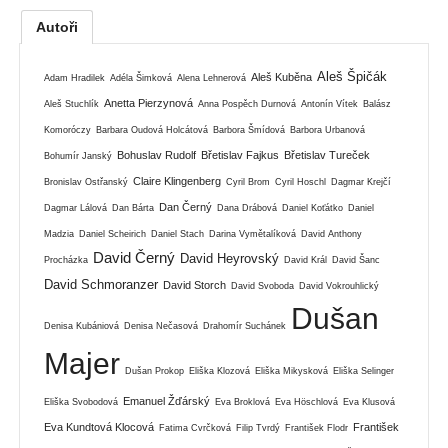
Autoři
Aleš Špičák
Aleš Kuběna
Adam Hradilek
Adéla Šimková
Alena Lehnerová
Anetta Pierzynová
Aleš Stuchlík
Anna Pospěch Durnová
Antonín Vítek
Balász
Komoróczy
Barbara Oudová Holcátová
Barbora Šmídová
Barbora Urbanová
Bohuslav Rudolf
Břetislav Fajkus
Břetislav Tureček
Bohumír Janský
Claire Klingenberg
Bronislav Ostřanský
Cyril Brom
Cyril Hoschl
Dagmar Krejčí
Dan Černý
Dagmar Lálová
Dan Bárta
Dana Drábová
Daniel Koťátko
Daniel
Madzia
Daniel Scheirich
Daniel Stach
Darina Vymětalíková
David Anthony
David Černý
David Heyrovský
Procházka
David Král
David Šanc
David Schmoranzer
David Storch
David Svoboda
David Vokrouhlický
Dušan
Denisa Kubániová
Denisa Nečasová
Drahomír Suchánek
Majer
Dušan Prokop
Eliška Klozová
Eliška Mikysková
Eliška Selinger
Emanuel Žďárský
Eliška Svobodová
Eva Broklová
Eva Höschlová
Eva Klusová
Eva Kundtová Klocová
František
Fatima Cvrčková
Filip Tvrdý
František Flodr