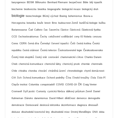
baryogeneze
BDSM
Bělorusko
Bernhard Riemann
bezpečnost
Bible
bilý trpaslík
biochemie
biodiverzita
bioetika
biogeografie
biologické invaze
biologický druh
biologie
biotechnologie
Blízký východ
Boeing
bohemismus
Bosna a
Hercegovina
botanika
bouře
brexit
Brno
budoucnost Země
buněčná biologie
buňka
částicová fyzika
Burianosaurus
Čad
Callisto
čas
časomíra
částice
částicová
CCD
čechoslovakismus
Čechy
celoživotní vzdělávání
ceny IG Nobela
cenzura
Ceres
CERN
černá díra
Černobyl
červení trpaslíci
Češi
česká kotlina
Česká
Československo
republika
česká státnost
Česká televize
Československé legie
Český klub skeptiků
český stát
cestování
charismatické církve
Charles Darwin
chemie
Cheb
chemická komunikace
chemické látky
chemický prvek
chemtrails
Chile
chiralita
choroba
chování
chráněná území
chronobiologie
chytré domácnosti
CIA
čich
čichová komunikace
čichové podněty
Čína
čínské kroužky
čísla
číslo Pí
ČR
Clayův institut
Columbia
conquistadoři
COVID
COVID-19
Craig Venter
Cromwell
čtyři jezdci
Curiosity
cystická fibróza
dálkový průzkum Země
Daniel
Kahneman
Dánsko
darwinismus
David Hilbert
dědičnost
demence
demografie
demokracie
Denisované
desková tektonika
dezinformace
diagnoza
dinosauři
diskuse
dlouhodobé kosmické lety
dlouhodobé mise
Dmitrij Mendělejev
DNA
doba