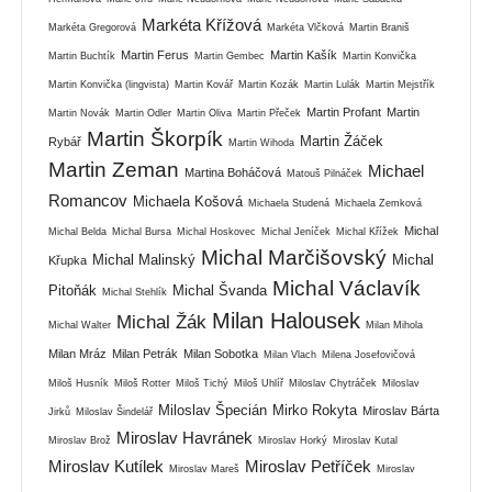
Markéta Křížová
Markéta Gregorová
Markéta Vlčková
Martin Braniš
Martin Ferus
Martin Kašík
Martin Buchtík
Martin Gembec
Martin Konvička
Martin Konvička (lingvista)
Martin Kovář
Martin Kozák
Martin Lulák
Martin Mejstřík
Martin Profant
Martin
Martin Novák
Martin Odler
Martin Oliva
Martin Přeček
Martin Škorpík
Martin Žáček
Rybář
Martin Wihoda
Martin Zeman
Michael
Martina Boháčová
Matouš Pilnáček
Romancov
Michaela Košová
Michaela Studená
Michaela Zemková
Michal
Michal Belda
Michal Bursa
Michal Hoskovec
Michal Jeníček
Michal Křížek
Michal Marčišovský
Michal Malinský
Michal
Křupka
Michal Václavík
Pitoňák
Michal Švanda
Michal Stehlík
Milan Halousek
Michal Žák
Michal Walter
Milan Mihola
Milan Mráz
Milan Petrák
Milan Sobotka
Milan Vlach
Milena Josefovičová
Miloš Husník
Miloš Rotter
Miloš Tichý
Miloš Uhlíř
Miloslav Chytráček
Miloslav
Miloslav Špecián
Mirko Rokyta
Miroslav Bárta
Jirků
Miloslav Šindelář
Miroslav Havránek
Miroslav Brož
Miroslav Horký
Miroslav Kutal
Miroslav Kutílek
Miroslav Petříček
Miroslav Mareš
Miroslav