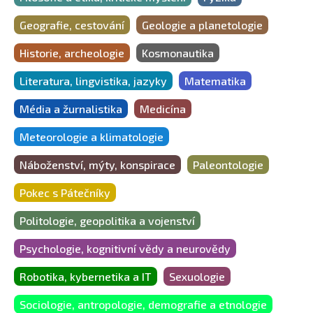
Geografie, cestování
Geologie a planetologie
Historie, archeologie
Kosmonautika
Literatura, lingvistika, jazyky
Matematika
Média a žurnalistika
Medicína
Meteorologie a klimatologie
Náboženství, mýty, konspirace
Paleontologie
Pokec s Pátečníky
Politologie, geopolitika a vojenství
Psychologie, kognitivní vědy a neurovědy
Robotika, kybernetika a IT
Sexuologie
Sociologie, antropologie, demografie a etnologie