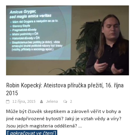
Robin Kopecký: Ateistova příručka přežití, 16. října
2015
12 října, 2015
Jelena
2
Může být člověk skeptikem a zároveň věřit v bohy a
jiné nadpřirozené bytosti? Jaký je vztah vědy a víry?
Jsou jejich magisteria oddělená?
...
[
pokračovat ve čtení
]