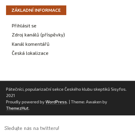
ZÁKLADNÍ INFORMACE
Přihlásit se
Zdroj kanálů (příspěvky)
Kanál komentářů
Česká lokalizace
Pátečníci, popularizační sekce Českého klubu skeptiků Sisyfos.
2021
Proudly powered by
WordPress
.
|
Theme: Awaken by
ThemezHut
.
Sledujte nás na twitteru!