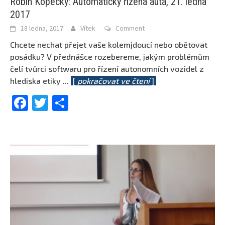
Robin Kopecký: Automaticky řízená auta, 21. ledna
2017
18 ledna, 2017
Vítek
Comment
Chcete nechat přejet vaše kolemjdoucí nebo obětovat
posádku? V přednášce rozebereme, jakým problémům
čelí tvůrci softwaru pro řízení autonomních vozidel z
hlediska etiky
...
[
pokračovat ve čtení
]
Facebook
Twitter
Share