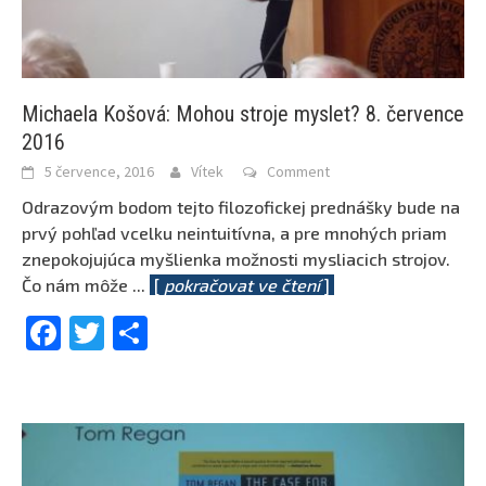
Michaela Košová: Mohou stroje myslet? 8. července
2016
5 července, 2016
Vítek
Comment
Odrazovým bodom tejto filozofickej prednášky bude na
prvý pohľad vcelku neintuitívna, a pre mnohých priam
znepokojujúca myšlienka možnosti mysliacich strojov.
Čo nám môže
...
[
pokračovat ve čtení
]
Facebook
Twitter
Share