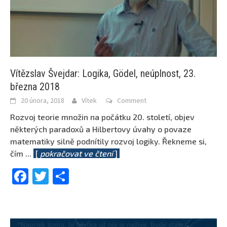
Vítězslav Švejdar: Logika, Gödel, neúplnost, 23.
března 2018
20 února, 2018
Vítek
Comment
Rozvoj teorie množin na počátku 20. století, objev
některých paradoxů a Hilbertovy úvahy o povaze
matematiky silně podnítily rozvoj logiky. Řekneme si,
čím
...
[
pokračovat ve čtení
]
Facebook
Twitter
Share