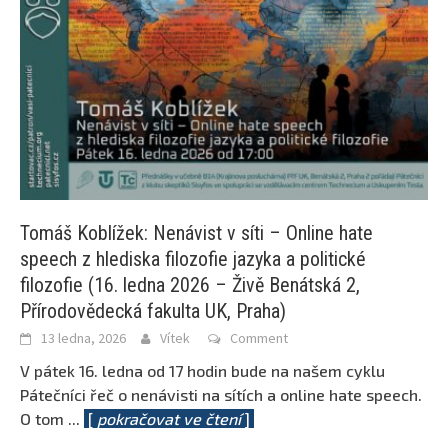
Tomáš Koblížek: Nenávist v síti – Online hate
speech z hlediska filozofie jazyka a politické
filozofie (16. ledna 2026 – Živě Benátská 2,
Přírodovědecká fakulta UK, Praha)
13 ledna, 2026
Vítek
Comment
V pátek 16. ledna od 17 hodin bude na našem cyklu
Pátečníci řeč o nenávisti na sítích a online hate speech.
O tom
...
[
pokračovat ve čtení
]