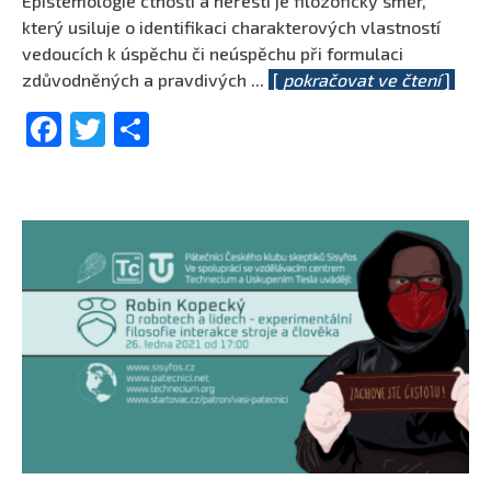
Epistemologie ctností a neřestí je filozofický směr,
který usiluje o identifikaci charakterových vlastností
vedoucích k úspěchu či neúspěchu při formulaci
zdůvodněných a pravdivých
...
[
pokračovat ve čtení
]
Facebook
Twitter
Share