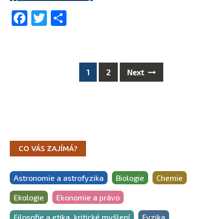
Facebook
Twitter
Share
1
2
Next
Posts
navigation
CO VÁS ZAJÍMÁ?
Astronomie a astrofyzika
Biologie
Chemie
Ekologie
Ekonomie a právo
Filosofie a etika, kritické myšlení
Fyzika