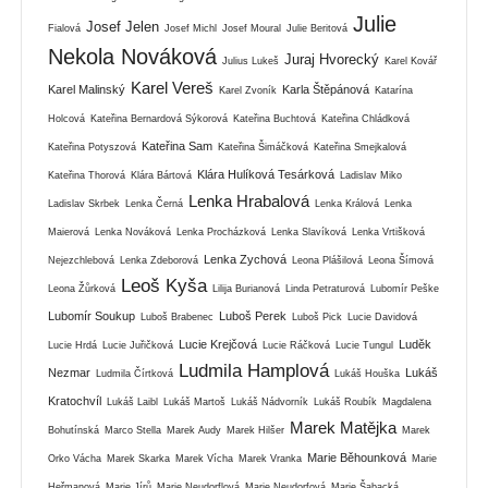
Julie
Josef Jelen
Fialová
Josef Michl
Josef Moural
Julie Beritová
Nekola Nováková
Juraj Hvorecký
Julius Lukeš
Karel Kovář
Karel Vereš
Karel Malinský
Karla Štěpánová
Karel Zvoník
Katarína
Holcová
Kateřina Bernardová Sýkorová
Kateřina Buchtová
Kateřina Chládková
Kateřina Sam
Kateřina Potyszová
Kateřina Šimáčková
Kateřina Smejkalová
Klára Hulíková Tesárková
Kateřina Thorová
Klára Bártová
Ladislav Miko
Lenka Hrabalová
Ladislav Skrbek
Lenka Černá
Lenka Králová
Lenka
Maierová
Lenka Nováková
Lenka Procházková
Lenka Slavíková
Lenka Vrtišková
Lenka Zychová
Nejezchlebová
Lenka Zdeborová
Leona Plášilová
Leona Šímová
Leoš Kyša
Leona Žůrková
Lilija Burianová
Linda Petraturová
Lubomír Peške
Lubomír Soukup
Luboš Perek
Luboš Brabenec
Luboš Pick
Lucie Davidová
Lucie Krejčová
Luděk
Lucie Hrdá
Lucie Juřičková
Lucie Ráčková
Lucie Tungul
Ludmila Hamplová
Nezmar
Lukáš
Ludmila Čírtková
Lukáš Houška
Kratochvíl
Lukáš Laibl
Lukáš Martoš
Lukáš Nádvorník
Lukáš Roubík
Magdalena
Marek Matějka
Bohutínská
Marco Stella
Marek Audy
Marek Hilšer
Marek
Marie Běhounková
Orko Vácha
Marek Skarka
Marek Vícha
Marek Vranka
Marie
Heřmanová
Marie Jírů
Marie Neudorflová
Marie Neudorfová
Marie Šabacká