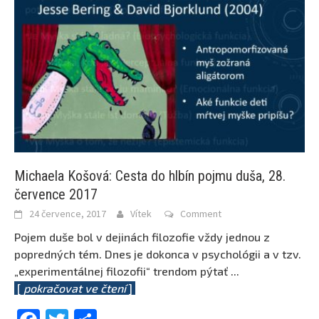
Michaela Košová: Cesta do hlbín pojmu duša, 28.
července 2017
24 července, 2017
Vítek
Comment
Pojem duše bol v dejinách filozofie vždy jednou z
popredných tém. Dnes je dokonca v psychológii a v tzv.
„experimentálnej filozofii“ trendom pýtať
...
[
pokračovat ve čtení
]