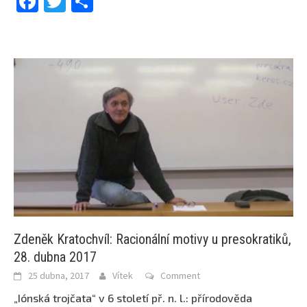
Facebook
Twitter
Share
Zdeněk Kratochvíl: Racionální motivy u presokratiků,
28. dubna 2017
25 dubna, 2017
Vítek
Comment
„Iónská trojčata“ v 6 století př. n. l.: přírodověda