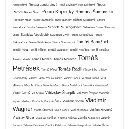
Renata Landgrafová
Robert
Androvičová
René Levínský
Rita Kočárová
Robin Kopecký
Romana Šumavská
Rameš
Robert Švarc
Rostislav Mach
Rudolf Zahradník
Ruth Tachezy
Růžena Dostálová
Sandra
Scarlett Rauschgoldová
Kreisslová
Sandra Sázelová
Sebastian Chum
Stanislav
Stanislav Vosolsobě
Lhota
Svatopluk Civiš
Tereza Nekolářová
Tereza
Tomáš Bandžuch
Nekovářová
Tereza Pavlíčková
Tereza Spencerová
Tomáš Fürst
Tomáš Hříbek
Tomáš Jakoubek
Tomáš Koblížek
Tomáš Kosička
Tomáš
Tomáš Mančal
Tomáš Moravec
Tomáš Lebeda
Petrásek
Tomáš Radil
Tomáš Přibyl
Václav Bára
Václav
Bělohradský
Václav Fanta
Václav Láska
Václav Pačes
Vendula Lužná
Věra
Milotová
Věra Schiffová
Veronika Gvoždíková Javůrková
Veronika Křesťanová
Vítězslav Škorpík
Viktor Černý
Vít Straka
Vítězslav Švejdar
Vladimír
Vladimír
Vladimír Socha
Krylov
Vladimír Kusbach
Vladimír Šiška
Wagner
Vojtěch Novotný
Vlasta Štekrová
Vojen Ložek
Vojtěch Barták
Vratislav Rýpar
Vratislav Vaníček
Yvonna Fričová
Zdeněk Kratochvíl
Zdeněk
Zadražil
Zdeňka Bendová
Zdeňka Petáková
Zdeňka Pospíšilová
Zdislav Šíma