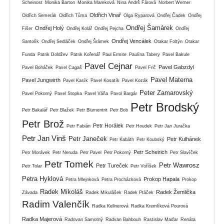
Scheinost
Monika Barton
Monika Mareková
Nina Andrš Fárová
Norbert Werner
Oldřich Vinař
Oldřich Semerák
Oldřich Tůma
Olga Ryparová
Ondřej Čadek
Ondřej
Ondřej Šamárek
Ondřej Holý
Fišer
Ondřej Kolář
Ondřej Pejcha
Ondřej
Ondřej Vencálek
Santolík
Ondřej Sedláček
Ondřej Šrámek
Otakar Foltýn
Otakar
Funda
Patrik Doldžev
Patrik Kořenář
Paul Ermite
Paulína Tabery
Pavel Bakule
Pavel Cejnar
Pavel Gabzdyl
Pavel Boháček
Pavel Cagaš
Pavel Frič
Pavel Materna
Pavel Jungwirth
Pavel Kasík
Pavel Kosatík
Pavel Kozák
Peter Zamarovský
Pavel Pokorný
Pavel Stopka
Pavel Váňa
Pavol Bargár
Petr Brodský
Petr Bakalář
Petr Blažek
Petr Blumentrit
Petr Bob
Petr Brož
Petr Horálek
Petr Fabián
Petr Houdek
Petr Jan Juračka
Petr Jan Vinš
Petr Janeček
Petr Kulhánek
Petr Kabáth
Petr Koubský
Petr Scheirich
Petr Morávek
Petr Neruda
Petr Pavel
Petr Pokorný
Petr Slavíček
Petr Tomek
Petr Wawrosz
Petr Tureček
Petr Tolar
Petr Voříšek
Petra Hyklová
Prokop Hapala
Petra Mlejnková
Petra Procházková
Prokop
Radek Mikoláš
Radek Žemlička
Závada
Radek Mikulášek
Radek Ptáček
Radim Valenčík
Radka Kellnerová
Radka Kremlíková Pourová
Radka Majerová
Radovan Samotný
Radvan Bahbouh
Rastislav Maďar
Renáta