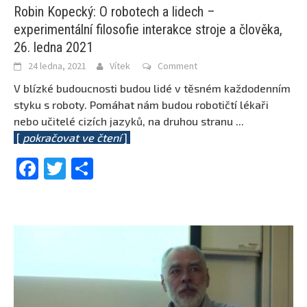
Robin Kopecký: O robotech a lidech –
experimentální filosofie interakce stroje a člověka,
26. ledna 2021
24 ledna, 2021
Vítek
Comment
V blízké budoucnosti budou lidé v těsném každodenním
styku s roboty. Pomáhat nám budou robotičtí lékaři
nebo učitelé cizích jazyků, na druhou stranu
...
[
pokračovat ve čtení
]
Facebook
Twitter
Share