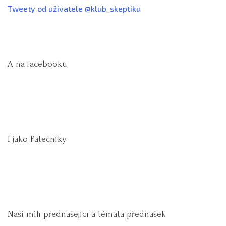
Tweety od uživatele @klub_skeptiku
A na facebooku
I jako Pátečníky
Naši milí přednášející a témata přednášek