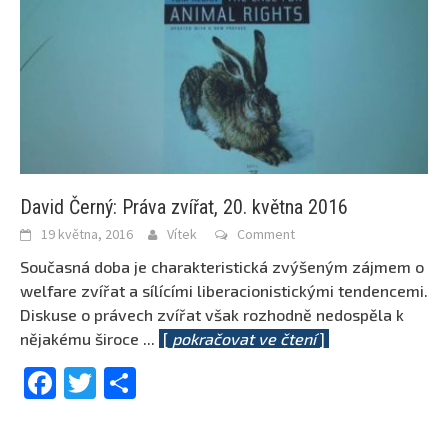
David Černý: Práva zvířat, 20. května 2016
19 května, 2016
Vítek
Comment
Současná doba je charakteristická zvýšeným zájmem o
welfare zvířat a sílícími liberacionistickými tendencemi.
Diskuse o právech zvířat však rozhodně nedospěla k
nějakému široce
...
[
pokračovat ve čtení
]
Facebook
Twitter
Share