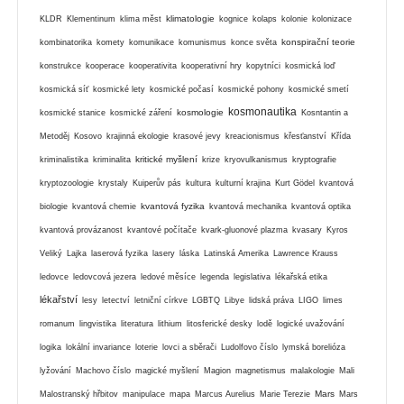
klimatologie
KLDR
Klementinum
klima měst
kognice
kolaps
kolonie
kolonizace
konspirační teorie
kombinatorika
komety
komunikace
komunismus
konce světa
konstrukce
kooperace
kooperativita
kooperativní hry
kopytníci
kosmická loď
kosmická síť
kosmické lety
kosmické počasí
kosmické pohony
kosmické smetí
kosmonautika
kosmologie
kosmické stanice
kosmické záření
Kosntantin a
Metoděj
Kosovo
krajinná ekologie
krasové jevy
kreacionismus
křesťanství
Křída
kritické myšlení
kriminalistika
kriminalita
krize
kryovulkanismus
kryptografie
kryptozoologie
krystaly
Kuiperův pás
kultura
kulturní krajina
Kurt Gödel
kvantová
kvantová fyzika
biologie
kvantová chemie
kvantová mechanika
kvantová optika
kvantová provázanost
kvantové počítače
kvark-gluonové plazma
kvasary
Kyros
Veliký
Lajka
laserová fyzika
lasery
láska
Latinská Amerika
Lawrence Krauss
ledovce
ledovcová jezera
ledové měsíce
legenda
legislativa
lékařská etika
lékařství
lesy
letectví
letniční církve
LGBTQ
Libye
lidská práva
LIGO
limes
romanum
lingvistika
literatura
lithium
litosferické desky
lodě
logické uvažování
logika
lokální invariance
loterie
lovci a sběrači
Ludolfovo číslo
lymská borelióza
lyžování
Machovo číslo
magické myšlení
Magion
magnetismus
malakologie
Mali
Mars
Malostranský hřbitov
manipulace
mapa
Marcus Aurelius
Marie Terezie
Mars