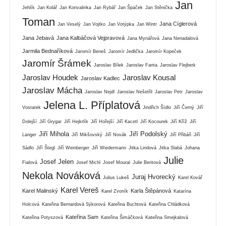
Jan
Jehlík
Jan Kolář
Jan Konvalinka
Jan Rybář
Jan Špaček
Jan Stěnička
Toman
Jana Cíglerová
Jan Veselý
Jan Vojtko
Jan Votýpka
Jan Wintr
Jana Jebavá
Jana Kalbáčová Vejpravová
Jana Mynářová
Jana Nenadalová
Jarmila Bednaříková
Jaromír Beneš
Jaromír Jedlička
Jaromír Kopeček
Jaromír Šrámek
Jaroslav Bílek
Jaroslav Fanta
Jaroslav Flejberk
Jaroslav Houdek
Jaroslav Kousal
Jaroslav Kadlec
Jaroslav Mácha
Jaroslav Nejdl
Jaroslav Nešetřil
Jaroslav Petr
Jaroslav
Jelena L. Příplatová
Vostatek
Jindřich Šídlo
Jiří Černý
Jiří
Dolejší
Jiří Grygar
Jiří Hejkrlík
Jiří Hořejší
Jiří Kacetl
Jiří Kocourek
Jiří Kříž
Jiří
Jiří Mihola
Jiří Podolský
Langer
Jiří Mikšovský
Jiří Novák
Jiří Přibáň
Jiří
Sádlo
Jiří Štegl
Jiří Weinberger
Jiří Wiedermann
Jitka Lindová
Jitka Slabá
Johana
Julie
Josef Jelen
Fialová
Josef Michl
Josef Moural
Julie Beritová
Nekola Nováková
Juraj Hvorecký
Julius Lukeš
Karel Kovář
Karel Vereš
Karel Malinský
Karla Štěpánová
Karel Zvoník
Katarína
Holcová
Kateřina Bernardová Sýkorová
Kateřina Buchtová
Kateřina Chládková
Kateřina Sam
Kateřina Potyszová
Kateřina Šimáčková
Kateřina Smejkalová