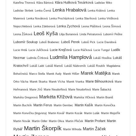
Klára Hulíková Tesárková
Kateřina Thorová
Klára Bártová
Ladislav Miko
Lenka Hrabalová
Ladislav Skrbek
Lenka Černá
Lenka Králová
Lenka
Maierová
Lenka Nováková
Lenka Procházková
Lenka Slavíková
Lenka Vrtišková
Lenka Zychová
Nejezchlebová
Lenka Zdeborová
Leona Plášilová
Leona Šímová
Leoš Kyša
Leona Žůrková
Lilija Burianová
Linda Petraturová
Lubomír Peške
Lubomír Soukup
Luboš Perek
Luboš Brabenec
Luboš Pick
Lucie Davidová
Lucie Krejčová
Luděk
Lucie Hrdá
Lucie Juřičková
Lucie Ráčková
Lucie Tungul
Ludmila Hamplová
Nezmar
Lukáš
Ludmila Čírtková
Lukáš Houška
Kratochvíl
Lukáš Laibl
Lukáš Martoš
Lukáš Nádvorník
Lukáš Roubík
Magdalena
Marek Matějka
Bohutínská
Marco Stella
Marek Audy
Marek Hilšer
Marek
Marie Běhounková
Orko Vácha
Marek Skarka
Marek Vícha
Marek Vranka
Marie
Heřmanová
Marie Jírů
Marie Neudorflová
Marie Neudorfová
Marie Šabacká
Markéta Křížová
Markéta Gregorová
Markéta Vlčková
Martin Braniš
Martin Ferus
Martin Kašík
Martin Buchtík
Martin Gembec
Martin Konvička
Martin Konvička (lingvista)
Martin Kovář
Martin Kozák
Martin Lulák
Martin Mejstřík
Martin Profant
Martin
Martin Novák
Martin Odler
Martin Oliva
Martin Přeček
Martin Škorpík
Martin Žáček
Rybář
Martin Wihoda