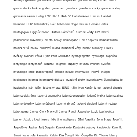
Jeffreys
germáni
globalizace
globální oteplování
globální zmeny klimatu
GMO
goniometrické funkce
grafen
gravettien
gravitace
gravitační čočky
gravitační vlny
gravitační záření
Gulag
GW150914
HAARP
Habsburkové
Hamás
Hanibal
harmonie
HDP
helenistický svět
helioseismologie
helium
Hernán Cortés
historie vědy
heutagogika
Higgsův boson
Historie Pátečníků
HIV
hlavní
posloupnost
hlavolamy
hmota
hoaxy
homeopatie
Homo sapiens
homosexualita
horolezectví
houby
hrdinství
hudba
humanitní vědy
humor
hurikány
Huxley
hvězdy
hybridní válka
Hyde Park Civilizace
hydrogeografie
hydrologie
hypnóza
ichtyologie
ichtyosauři
ilumináti
imigranti
impakty
imunita
imunitní systém
imunologie
Indie
Indoevropané
infekce
inflace
informatika
Inkové
InSight
inteligence
internet
internetové diskuze
invazivní druhy
investigativní žurnalistika
Io
iracionalita
Írán
islám
Islámský stát
ISRO
Itálie
Ivan Koněv
Izrael
jaderná chemie
jaderná elektrárna
jaderná energetika
jaderná energetiky
jaderná fyzika
jaderná zima
jaderné doktríny
jaderné štěpení
jaderné zbraně
jaderné zbrojení
jaderný reaktor
jádro atomu
James Clerk Maxwell
James Randi
Japonsko
jazyk
jazykověda
jazyky
Ježek v kleci
jezera
jídlo
jiné inteligence
Jižní Amerika
John Stapp
Josef II.
Jugoslávie
Jupiter
Jurij Gagarin
Kamiokande
Kanárské ostrovy
kardiologie
Karel II.
Stuart
katastrofa
kauzalita
Kelvin
Kim Čong-Il
Kim Čong-Un
Kip Thorne
klamy