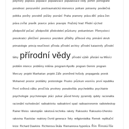
polymery
poprava
populace
popularizace
popularizace vědy
porfen
pornografie
porodnost
porozumění
posttraumatická intervence
potkani
potraviny
poválečná
politika
pověry
povodně
požáry
poznání
Praha
prameny
práva dětí
práva žen
práva zvířat
pravěk
pravice
právo
pravopis
Pražský hrad
Přední východ
předpověď počasí
předpovědi
předvolební průzkumy
prekambrium
Přemyslovci
presokratici
přetížení
prevence
prezident
příběhy
přílivové vlny
primární okruh
primatologie
princip neurčitosti
příroda
přírodní archivy
přírodní katastrofy
přírodní
přírodní vědy
látky
přírodní výběr
přistání na Měsíci
program Apollo
problém intence
problémy milénia
program Gemini
program
Mercury
projekt Manhattan
projekt Záře
proměnné hvězdy
propaganda
prorok
Mohamed
prostor
protilátky
protistologie
Prusko
průzkum vesmíru
první republika
První světová válka
prvočísla
prvohory
pseudověda
psychedelika
psychiatrie
psychologie
psychoterapie
ptáci
pulsar
původ hmoty
pyramidy
qubity
racionalita
racionální rozhodování
radioaktivita
radioaktivní spad
radioastronomie
radioteleskop
Rainer Weiss
raketoplán
raketová technika
rakety
Rakousko
Rakousko-Uhersko
religionistika
rakovina
Rastislav
reaktory čtvrté generace
řeky
Remek
replikační
krize
Richard Dawkins
Richterova škála
Riemannova hypotéza
Řím
Římská říše