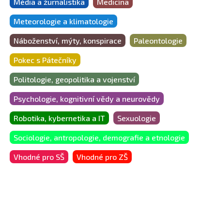
Média a žurnalistika
Medicína
Meteorologie a klimatologie
Náboženství, mýty, konspirace
Paleontologie
Pokec s Pátečníky
Politologie, geopolitika a vojenství
Psychologie, kognitivní vědy a neurovědy
Robotika, kybernetika a IT
Sexuologie
Sociologie, antropologie, demografie a etnologie
Vhodné pro SŠ
Vhodné pro ZŠ