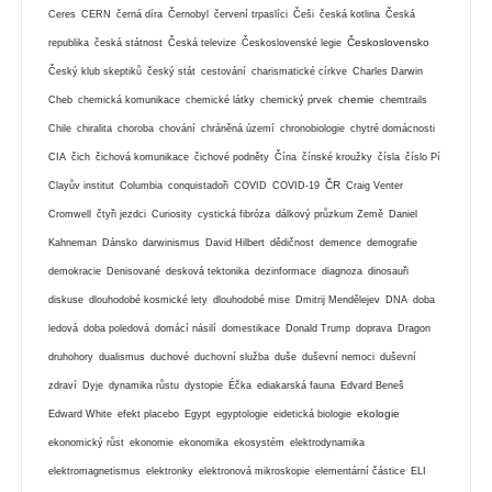
Ceres
CERN
černá díra
Černobyl
červení trpaslíci
Češi
česká kotlina
Česká
Československo
republika
česká státnost
Česká televize
Československé legie
Český klub skeptiků
český stát
cestování
charismatické církve
Charles Darwin
chemie
Cheb
chemická komunikace
chemické látky
chemický prvek
chemtrails
Chile
chiralita
choroba
chování
chráněná území
chronobiologie
chytré domácnosti
CIA
čich
čichová komunikace
čichové podněty
Čína
čínské kroužky
čísla
číslo Pí
ČR
Clayův institut
Columbia
conquistadoři
COVID
COVID-19
Craig Venter
Cromwell
čtyři jezdci
Curiosity
cystická fibróza
dálkový průzkum Země
Daniel
Kahneman
Dánsko
darwinismus
David Hilbert
dědičnost
demence
demografie
demokracie
Denisované
desková tektonika
dezinformace
diagnoza
dinosauři
diskuse
dlouhodobé kosmické lety
dlouhodobé mise
Dmitrij Mendělejev
DNA
doba
ledová
doba poledová
domácí násilí
domestikace
Donald Trump
doprava
Dragon
druhohory
dualismus
duchové
duchovní služba
duše
duševní nemoci
duševní
zdraví
Dyje
dynamika růstu
dystopie
Éčka
ediakarská fauna
Edvard Beneš
ekologie
Edward White
efekt placebo
Egypt
egyptologie
eidetická biologie
ekonomický růst
ekonomie
ekonomika
ekosystém
elektrodynamika
elektromagnetismus
elektronky
elektronová mikroskopie
elementární částice
ELI