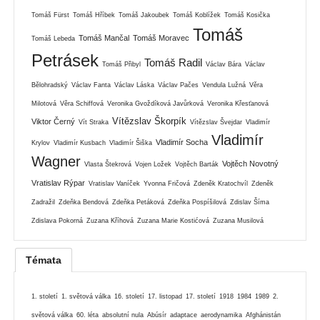
Tomáš Fürst
Tomáš Hříbek
Tomáš Jakoubek
Tomáš Koblížek
Tomáš Kosička
Tomáš
Tomáš Mančal
Tomáš Moravec
Tomáš Lebeda
Petrásek
Tomáš Radil
Tomáš Přibyl
Václav Bára
Václav
Bělohradský
Václav Fanta
Václav Láska
Václav Pačes
Vendula Lužná
Věra
Milotová
Věra Schiffová
Veronika Gvoždíková Javůrková
Veronika Křesťanová
Vítězslav Škorpík
Viktor Černý
Vít Straka
Vítězslav Švejdar
Vladimír
Vladimír
Vladimír Socha
Krylov
Vladimír Kusbach
Vladimír Šiška
Wagner
Vojtěch Novotný
Vlasta Štekrová
Vojen Ložek
Vojtěch Barták
Vratislav Rýpar
Vratislav Vaníček
Yvonna Fričová
Zdeněk Kratochvíl
Zdeněk
Zadražil
Zdeňka Bendová
Zdeňka Petáková
Zdeňka Pospíšilová
Zdislav Šíma
Zdislava Pokorná
Zuzana Kříhová
Zuzana Marie Kostićová
Zuzana Musilová
Témata
1. století
1. světová válka
16. století
17. listopad
17. století
1918
1984
1989
2.
světová válka
60. léta
absolutní nula
Abúsír
adaptace
aerodynamika
Afghánistán