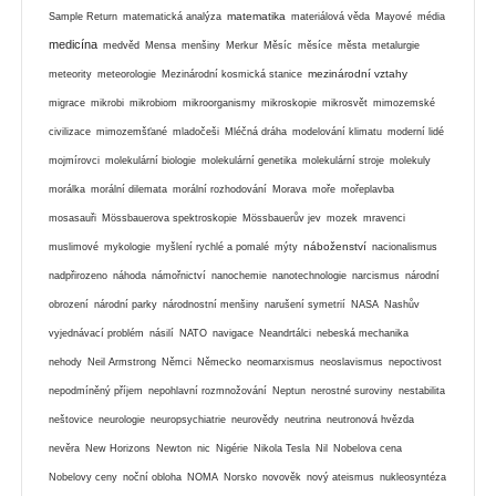
matematika
Sample Return
matematická analýza
materiálová věda
Mayové
média
medicína
medvěd
Mensa
menšiny
Merkur
Měsíc
měsíce
města
metalurgie
mezinárodní vztahy
meteority
meteorologie
Mezinárodní kosmická stanice
migrace
mikrobi
mikrobiom
mikroorganismy
mikroskopie
mikrosvět
mimozemské
civilizace
mimozemšťané
mladočeši
Mléčná dráha
modelování klimatu
moderní lidé
mojmírovci
molekulární biologie
molekulární genetika
molekulární stroje
molekuly
morálka
morální dilemata
morální rozhodování
Morava
moře
mořeplavba
mosasauři
Mössbauerova spektroskopie
Mössbauerův jev
mozek
mravenci
náboženství
muslimové
mykologie
myšlení rychlé a pomalé
mýty
nacionalismus
nadpřirozeno
náhoda
námořnictví
nanochemie
nanotechnologie
narcismus
národní
obrození
národní parky
národnostní menšiny
narušení symetrií
NASA
Nashův
vyjednávací problém
násilí
NATO
navigace
Neandrtálci
nebeská mechanika
nehody
Neil Armstrong
Němci
Německo
neomarxismus
neoslavismus
nepoctivost
nepodmíněný příjem
nepohlavní rozmnožování
Neptun
nerostné suroviny
nestabilita
neštovice
neurologie
neuropsychiatrie
neurovědy
neutrina
neutronová hvězda
nevěra
New Horizons
Newton
nic
Nigérie
Nikola Tesla
Nil
Nobelova cena
Nobelovy ceny
noční obloha
NOMA
Norsko
novověk
nový ateismus
nukleosyntéza