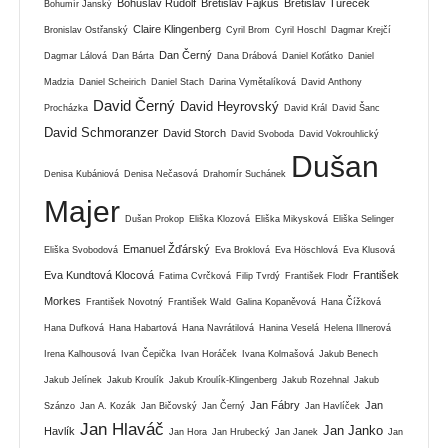
Bohuslav Rudolf
Břetislav Fajkus
Břetislav Tureček
Bohumír Janský
Claire Klingenberg
Bronislav Ostřanský
Cyril Brom
Cyril Hoschl
Dagmar Krejčí
Dan Černý
Dagmar Lálová
Dan Bárta
Dana Drábová
Daniel Koťátko
Daniel
Madzia
Daniel Scheirich
Daniel Stach
Darina Vymětalíková
David Anthony
David Černý
David Heyrovský
Procházka
David Král
David Šanc
David Schmoranzer
David Storch
David Svoboda
David Vokrouhlický
Dušan
Denisa Kubániová
Denisa Nečasová
Drahomír Suchánek
Majer
Dušan Prokop
Eliška Klozová
Eliška Mikysková
Eliška Selinger
Emanuel Žďárský
Eliška Svobodová
Eva Broklová
Eva Höschlová
Eva Klusová
Eva Kundtová Klocová
František
Fatima Cvrčková
Filip Tvrdý
František Flodr
Morkes
František Novotný
František Wald
Galina Kopaněvová
Hana Čížková
Hana Dufková
Hana Habartová
Hana Navrátilová
Hanina Veselá
Helena Illnerová
Irena Kalhousová
Ivan Čepička
Ivan Horáček
Ivana Kolmašová
Jakub Benech
Jakub Jelínek
Jakub Kroulík
Jakub Kroulík-Klingenberg
Jakub Rozehnal
Jakub
Jan Fábry
Jan
Szánzo
Jan A. Kozák
Jan Bičovský
Jan Černý
Jan Havlíček
Jan Hlaváč
Jan Janko
Havlík
Jan Hora
Jan Hrubecký
Jan Janek
Jan