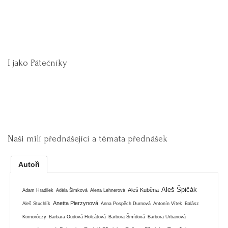
I jako Pátečníky
Naši milí přednášející a témata přednášek
Autoři
Aleš Špičák
Aleš Kuběna
Adam Hradilek
Adéla Šimková
Alena Lehnerová
Anetta Pierzynová
Aleš Stuchlík
Anna Pospěch Durnová
Antonín Vítek
Balász
Komoróczy
Barbara Oudová Holcátová
Barbora Šmídová
Barbora Urbanová