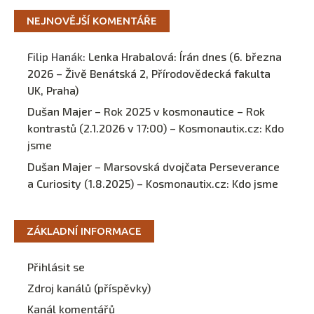
NEJNOVĚJŠÍ KOMENTÁŘE
Filip Hanák
:
Lenka Hrabalová: Írán dnes (6. března
2026 – Živě Benátská 2, Přírodovědecká fakulta
UK, Praha)
Dušan Majer – Rok 2025 v kosmonautice – Rok
kontrastů (2.1.2026 v 17:00) – Kosmonautix.cz
:
Kdo
jsme
Dušan Majer – Marsovská dvojčata Perseverance
a Curiosity (1.8.2025) – Kosmonautix.cz
:
Kdo jsme
ZÁKLADNÍ INFORMACE
Přihlásit se
Zdroj kanálů (příspěvky)
Kanál komentářů