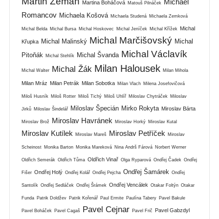
Martin Zeman
Michael
Martina Boháčová
Matouš Pilnáček
Romancov
Michaela Košová
Michaela Studená
Michaela Zemková
Michal
Michal Belda
Michal Bursa
Michal Hoskovec
Michal Jeníček
Michal Křížek
Michal Marčišovský
Michal Malinský
Michal
Křupka
Michal Václavík
Pitoňák
Michal Švanda
Michal Stehlík
Milan Halousek
Michal Žák
Michal Walter
Milan Mihola
Milan Mráz
Milan Petrák
Milan Sobotka
Milan Vlach
Milena Josefovičová
Miloš Husník
Miloš Rotter
Miloš Tichý
Miloš Uhlíř
Miloslav Chytráček
Miloslav
Miloslav Špecián
Mirko Rokyta
Miroslav Bárta
Jirků
Miloslav Šindelář
Miroslav Havránek
Miroslav Brož
Miroslav Horký
Miroslav Kutal
Miroslav Kutílek
Miroslav Petříček
Miroslav Mareš
Miroslav
Scheinost
Monika Barton
Monika Mareková
Nina Andrš Fárová
Norbert Werner
Oldřich Vinař
Oldřich Semerák
Oldřich Tůma
Olga Ryparová
Ondřej Čadek
Ondřej
Ondřej Šamárek
Ondřej Holý
Fišer
Ondřej Kolář
Ondřej Pejcha
Ondřej
Ondřej Vencálek
Santolík
Ondřej Sedláček
Ondřej Šrámek
Otakar Foltýn
Otakar
Funda
Patrik Doldžev
Patrik Kořenář
Paul Ermite
Paulína Tabery
Pavel Bakule
Pavel Cejnar
Pavel Gabzdyl
Pavel Boháček
Pavel Cagaš
Pavel Frič