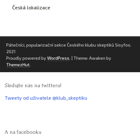
Česká lokalizace
Pátečníci, popularizační sekce Českého klubu skeptiků Sisyfos.
2021
Proudly powered by
WordPress
.
|
Theme: Awaken by
ThemezHut
.
Sledujte nás na twitteru!
Tweety od uživatele @klub_skeptiku
A na facebooku