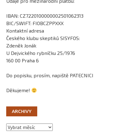
Údaje pro mezinárodní platbu:
IBAN: CZ7220100000002501062313
BIC/SWIFT: FIOBCZPPXXX
Kontaktní adresa
Českého klubu skeptiků SISYFOS:
Zdeněk Jonák
U Dejvického rybníčku 25/1976
160 00 Praha 6
Do popisku, prosím, napiště PATECNICI
Děkujeme!
ARCHIVY
Archivy