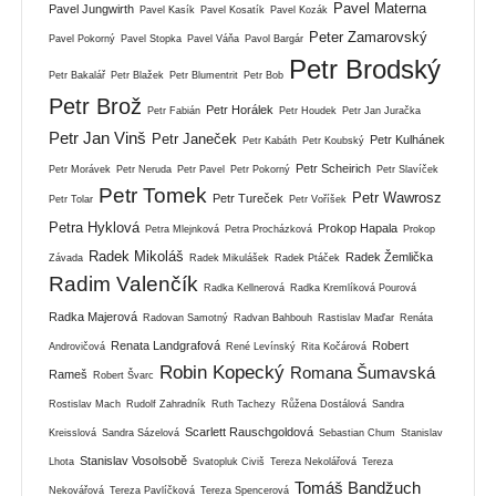
Pavel Materna
Pavel Jungwirth
Pavel Kasík
Pavel Kosatík
Pavel Kozák
Peter Zamarovský
Pavel Pokorný
Pavel Stopka
Pavel Váňa
Pavol Bargár
Petr Brodský
Petr Bakalář
Petr Blažek
Petr Blumentrit
Petr Bob
Petr Brož
Petr Horálek
Petr Fabián
Petr Houdek
Petr Jan Juračka
Petr Jan Vinš
Petr Janeček
Petr Kulhánek
Petr Kabáth
Petr Koubský
Petr Scheirich
Petr Morávek
Petr Neruda
Petr Pavel
Petr Pokorný
Petr Slavíček
Petr Tomek
Petr Wawrosz
Petr Tureček
Petr Tolar
Petr Voříšek
Petra Hyklová
Prokop Hapala
Petra Mlejnková
Petra Procházková
Prokop
Radek Mikoláš
Radek Žemlička
Závada
Radek Mikulášek
Radek Ptáček
Radim Valenčík
Radka Kellnerová
Radka Kremlíková Pourová
Radka Majerová
Radovan Samotný
Radvan Bahbouh
Rastislav Maďar
Renáta
Renata Landgrafová
Robert
Androvičová
René Levínský
Rita Kočárová
Robin Kopecký
Romana Šumavská
Rameš
Robert Švarc
Rostislav Mach
Rudolf Zahradník
Ruth Tachezy
Růžena Dostálová
Sandra
Scarlett Rauschgoldová
Kreisslová
Sandra Sázelová
Sebastian Chum
Stanislav
Stanislav Vosolsobě
Lhota
Svatopluk Civiš
Tereza Nekolářová
Tereza
Tomáš Bandžuch
Nekovářová
Tereza Pavlíčková
Tereza Spencerová