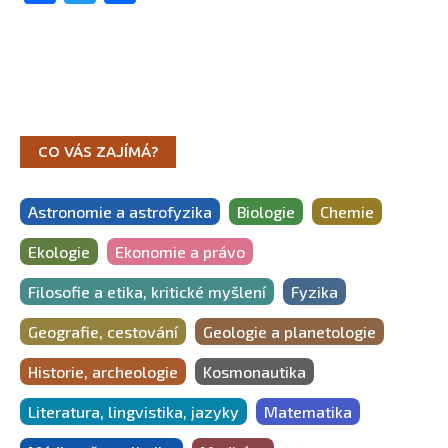
CO VÁS ZAJÍMÁ?
Astronomie a astrofyzika
Biologie
Chemie
Ekologie
Ekonomie a právo
Filosofie a etika, kritické myšlení
Fyzika
Geografie, cestování
Geologie a planetologie
Historie, archeologie
Kosmonautika
Literatura, lingvistika, jazyky
Matematika