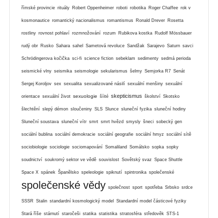
římské provincie
rituály
Robert Oppenheimer
roboti
robotika
Roger Chaffee
rok v
kosmonautice
romantický nacionalismus
romantismus
Ronald Drever
Rosetta
rostliny
rovnost pohlaví
rozmnožování
rozum
Rubikova kostka
Rudolf Mössbauer
rudý obr
Rusko
Sahara
sahel
Sametová revoluce
Sandžak
Sarajevo
Saturn
savci
Schrödingerova kočička
sci-fi
science fiction
sebeklam
sedimenty
sedmá perioda
seismické vlny
seismika
seismologie
sekularismus
šelmy
Semjorka R7
Senát
Sergej Koroljov
sex
sexualita
sexualizované násilí
sexuální menšiny
sexuální
skepticismus
sexuologie
orientace
sexuální život
šíité
školství
Skotsko
šlechtění
slepý démon
sloučeniny
SLS
Slunce
sluneční fyzika
sluneční hodiny
Sluneční soustava
sluneční vítr
smrt
smrt hvězd
smysly
šneci
sobecký gen
sociální bublina
sociální demokracie
sociální geografie
sociální hmyz
sociální sítě
sociobiologie
sociologie
sociomapování
Somaliland
Somálsko
sopka
sopky
soudnictví
soukromý sektor ve vědě
souvislost
Sovětský svaz
Space Shuttle
Space X
spánek
Španělsko
speleologie
spiknutí
spintronika
společenské
společenské vědy
společnost
sport
spotřeba
Srbsko
srdce
SSSR
Stalin
standardní kosmologický model
Standardní model částicové fyziky
Stará říše
stárnutí
staročeši
statika
statistika
stratosféra
středověk
STS-1