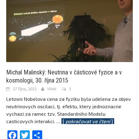
Michal Malinský: Neutrina v částicové fyzice a v
kosmologii, 30. října 2015
27 října, 2015
Vítek
3
Letosni Nobelova cena za fyziku byla udelena za objev
neutrinovych oscilaci, tj. efektu, ktery jednoznacne
vychazi za ramec tzv. Standardniho Modelu
casticovych interakci.
...
[
pokračovat ve čtení
]
Facebook
Twitter
Share