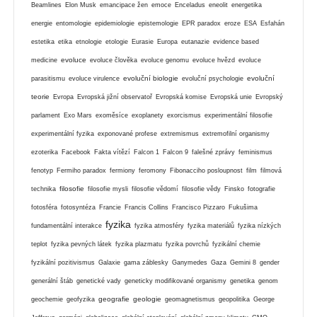
Beamlines
Elon Musk
emancipace žen
emoce
Enceladus
eneolit
energetika
energie
entomologie
epidemiologie
epistemologie
EPR paradox
eroze
ESA
Esfahán
estetika
etika
etnologie
etologie
Eurasie
Europa
eutanazie
evidence based
evoluce
medicine
evoluce člověka
evoluce genomu
evoluce hvězd
evoluce
evoluční biologie
evoluční
parasitismu
evoluce virulence
evoluční psychologie
teorie
Evropa
Evropská jižní observatoř
Evropská komise
Evropská unie
Evropský
parlament
Exo Mars
exoměsíce
exoplanety
exorcismus
experimentální filosofie
experimentální fyzika
exponované profese
extremismus
extremofilní organismy
ezoterika
Facebook
Fakta vítězí
Falcon 1
Falcon 9
falešné zprávy
feminismus
fenotyp
Fermiho paradox
fermiony
feromony
Fibonacciho posloupnost
film
filmová
filosofie
technika
filosofie mysli
filosofie vědomí
filosofie vědy
Finsko
fotografie
fotosféra
fotosyntéza
Francie
Francis Collins
Francisco Pizzaro
Fukušima
fyzika
fundamentální interakce
fyzika atmosféry
fyzika materiálů
fyzika nízkých
teplot
fyzika pevných látek
fyzika plazmatu
fyzika povrchů
fyzikální chemie
fyzikální pozitivismus
Galaxie
gama záblesky
Ganymedes
Gaza
Gemini 8
gender
generální štáb
genetické vady
geneticky modifikované organismy
genetika
genom
geografie
geologie
geochemie
geofyzika
geomagnetismus
geopolitika
George