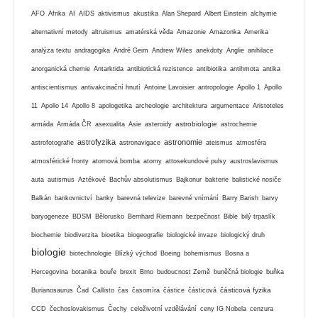
AFO
Afrika
AI
AIDS
aktivismus
akustika
Alan Shepard
Albert Einstein
alchymie
alternativní metody
altruismus
amatérská věda
Amazonie
Amazonka
Amerika
analýza textu
andragogika
André Geim
Andrew Wiles
anekdoty
Anglie
anihilace
anorganická chemie
Antarktida
antibiotická rezistence
antibiotika
antihmota
antika
antiscientismus
antivakcinační hnutí
Antoine Lavoisier
antropologie
Apollo 1
Apollo
11
Apollo 14
Apollo 8
apologetika
archeologie
architektura
argumentace
Aristoteles
astrobiologie
armáda
Armáda ČR
asexualita
Asie
asteroidy
astrochemie
astrofyzika
astronomie
astrofotografie
astronavigace
ateismus
atmosféra
atmosférické fronty
atomová bomba
atomy
attosekundové pulsy
austroslavismus
auta
autismus
Aztékové
Bachův absolutismus
Bajkonur
bakterie
balistické nosiče
Balkán
bankovnictví
banky
barevná televize
barevné vnímání
Barry Barish
barvy
baryogeneze
BDSM
Bělorusko
Bernhard Riemann
bezpečnost
Bible
bilý trpaslík
biochemie
biodiverzita
bioetika
biogeografie
biologické invaze
biologický druh
biologie
biotechnologie
Blízký východ
Boeing
bohemismus
Bosna a
Hercegovina
botanika
bouře
brexit
Brno
budoucnost Země
buněčná biologie
buňka
částicová fyzika
Burianosaurus
Čad
Callisto
čas
časomíra
částice
částicová
CCD
čechoslovakismus
Čechy
celoživotní vzdělávání
ceny IG Nobela
cenzura