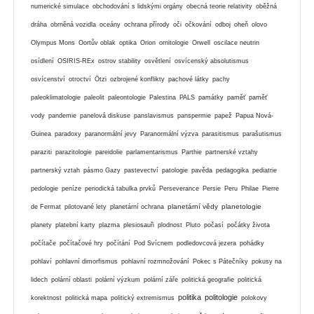
numerické simulace
obchodování s lidskými orgány
obecná teorie relativity
oběžná
dráha
obrněná vozidla
oceány
ochrana přírody
oči
očkování
odboj
oheň
olovo
Olympus Mons
Oortův oblak
optika
Orion
ornitologie
Orwell
oscilace neutrin
osídlení
OSIRIS-REx
ostrov stability
osvětlení
osvícenský absolutismus
osvícenství
otroctví
Ötzi
ozbrojené konflikty
pachové látky
pachy
paleoklimatologie
paleolit
paleontologie
Palestina
PALS
památky
paměť
paměť
vody
pandemie
panelová diskuse
panslavismus
panspermie
papež
Papua Nová-
Guinea
paradoxy
paranormální jevy
Paranormální výzva
parasitismus
parašutismus
paraziti
parazitologie
pareidolie
parlamentarismus
Parthie
partnerské vztahy
partnerský vztah
pásmo Gazy
pastevectví
patologie
pavěda
pedagogika
pediatrie
pedologie
peníze
periodická tabulka prvků
Perseverance
Persie
Peru
Philae
Pierre
planetární vědy
planetologie
de Fermat
pilotované lety
planetární ochrana
planety
platební karty
plazma
plesiosauři
plodnost
Pluto
počasí
počátky života
počítače
počítačové hry
počítání
Pod Svícnem
podledovcová jezera
pohádky
pohlaví
pohlavní dimorfismus
pohlavní rozmnožování
Pokec s Pátečníky
pokusy na
lidech
polární oblasti
polární výzkum
polární záře
politická geografie
politická
politika
politologie
korektnost
politická mapa
politický extremismus
polokovy