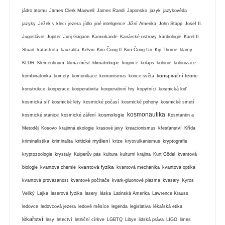
jádro atomu
James Clerk Maxwell
James Randi
Japonsko
jazyk
jazykověda
jazyky
Ježek v kleci
jezera
jídlo
jiné inteligence
Jižní Amerika
John Stapp
Josef II.
Jugoslávie
Jupiter
Jurij Gagarin
Kamiokande
Kanárské ostrovy
kardiologie
Karel II.
Stuart
katastrofa
kauzalita
Kelvin
Kim Čong-Il
Kim Čong-Un
Kip Thorne
klamy
klimatologie
KLDR
Klementinum
klima měst
kognice
kolaps
kolonie
kolonizace
konspirační teorie
kombinatorika
komety
komunikace
komunismus
konce světa
konstrukce
kooperace
kooperativita
kooperativní hry
kopytníci
kosmická loď
kosmická síť
kosmické lety
kosmické počasí
kosmické pohony
kosmické smetí
kosmonautika
kosmologie
kosmické stanice
kosmické záření
Kosntantin a
Metoděj
Kosovo
krajinná ekologie
krasové jevy
kreacionismus
křesťanství
Křída
kritické myšlení
kriminalistika
kriminalita
krize
kryovulkanismus
kryptografie
kryptozoologie
krystaly
Kuiperův pás
kultura
kulturní krajina
Kurt Gödel
kvantová
kvantová fyzika
biologie
kvantová chemie
kvantová mechanika
kvantová optika
kvantová provázanost
kvantové počítače
kvark-gluonové plazma
kvasary
Kyros
Veliký
Lajka
laserová fyzika
lasery
láska
Latinská Amerika
Lawrence Krauss
ledovce
ledovcová jezera
ledové měsíce
legenda
legislativa
lékařská etika
lékařství
lesy
letectví
letniční církve
LGBTQ
Libye
lidská práva
LIGO
limes