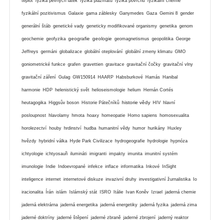
teplot
fyzika pevných látek
fyzika plazmatu
fyzika povrchů
fyzikální chemie
fyzikální pozitivismus
Galaxie
gama záblesky
Ganymedes
Gaza
Gemini 8
gender
generální štáb
genetické vady
geneticky modifikované organismy
genetika
genom
geografie
geologie
geochemie
geofyzika
geomagnetismus
geopolitika
George
Jeffreys
germáni
globalizace
globální oteplování
globální zmeny klimatu
GMO
goniometrické funkce
grafen
gravettien
gravitace
gravitační čočky
gravitační vlny
gravitační záření
Gulag
GW150914
HAARP
Habsburkové
Hamás
Hanibal
harmonie
HDP
helenistický svět
helioseismologie
helium
Hernán Cortés
historie vědy
heutagogika
Higgsův boson
Historie Pátečníků
HIV
hlavní
posloupnost
hlavolamy
hmota
hoaxy
homeopatie
Homo sapiens
homosexualita
horolezectví
houby
hrdinství
hudba
humanitní vědy
humor
hurikány
Huxley
hvězdy
hybridní válka
Hyde Park Civilizace
hydrogeografie
hydrologie
hypnóza
ichtyologie
ichtyosauři
ilumináti
imigranti
impakty
imunita
imunitní systém
imunologie
Indie
Indoevropané
infekce
inflace
informatika
Inkové
InSight
inteligence
internet
internetové diskuze
invazivní druhy
investigativní žurnalistika
Io
iracionalita
Írán
islám
Islámský stát
ISRO
Itálie
Ivan Koněv
Izrael
jaderná chemie
jaderná elektrárna
jaderná energetika
jaderná energetiky
jaderná fyzika
jaderná zima
jaderné doktríny
jaderné štěpení
jaderné zbraně
jaderné zbrojení
jaderný reaktor