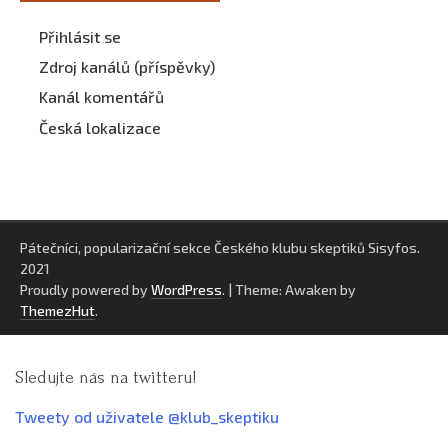
Přihlásit se
Zdroj kanálů (příspěvky)
Kanál komentářů
Česká lokalizace
Pátečníci, popularizační sekce Českého klubu skeptiků Sisyfos.
2021
Proudly powered by
WordPress
.
|
Theme: Awaken by
ThemezHut
.
Sledujte nás na twitteru!
Tweety od uživatele @klub_skeptiku