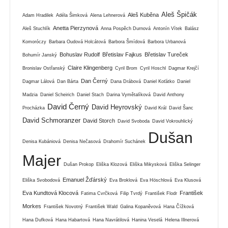
Aleš Špičák
Aleš Kuběna
Adam Hradilek
Adéla Šimková
Alena Lehnerová
Anetta Pierzynová
Aleš Stuchlík
Anna Pospěch Durnová
Antonín Vítek
Balász
Komoróczy
Barbara Oudová Holcátová
Barbora Šmídová
Barbora Urbanová
Bohuslav Rudolf
Břetislav Fajkus
Břetislav Tureček
Bohumír Janský
Claire Klingenberg
Bronislav Ostřanský
Cyril Brom
Cyril Hoschl
Dagmar Krejčí
Dan Černý
Dagmar Lálová
Dan Bárta
Dana Drábová
Daniel Koťátko
Daniel
Madzia
Daniel Scheirich
Daniel Stach
Darina Vymětalíková
David Anthony
David Černý
David Heyrovský
Procházka
David Král
David Šanc
David Schmoranzer
David Storch
David Svoboda
David Vokrouhlický
Dušan
Denisa Kubániová
Denisa Nečasová
Drahomír Suchánek
Majer
Dušan Prokop
Eliška Klozová
Eliška Mikysková
Eliška Selinger
Emanuel Žďárský
Eliška Svobodová
Eva Broklová
Eva Höschlová
Eva Klusová
Eva Kundtová Klocová
František
Fatima Cvrčková
Filip Tvrdý
František Flodr
Morkes
František Novotný
František Wald
Galina Kopaněvová
Hana Čížková
Hana Dufková
Hana Habartová
Hana Navrátilová
Hanina Veselá
Helena Illnerová