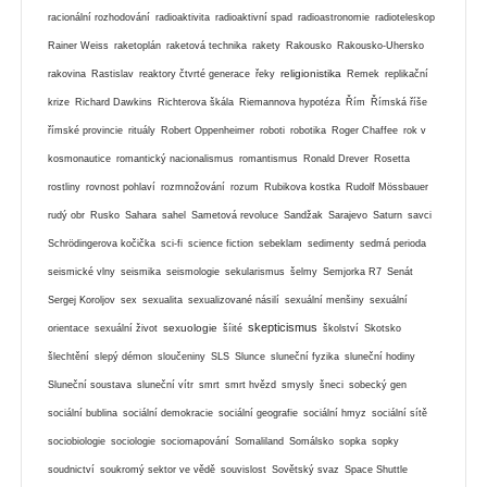
racionální rozhodování
radioaktivita
radioaktivní spad
radioastronomie
radioteleskop
Rainer Weiss
raketoplán
raketová technika
rakety
Rakousko
Rakousko-Uhersko
religionistika
rakovina
Rastislav
reaktory čtvrté generace
řeky
Remek
replikační
krize
Richard Dawkins
Richterova škála
Riemannova hypotéza
Řím
Římská říše
římské provincie
rituály
Robert Oppenheimer
roboti
robotika
Roger Chaffee
rok v
kosmonautice
romantický nacionalismus
romantismus
Ronald Drever
Rosetta
rostliny
rovnost pohlaví
rozmnožování
rozum
Rubikova kostka
Rudolf Mössbauer
rudý obr
Rusko
Sahara
sahel
Sametová revoluce
Sandžak
Sarajevo
Saturn
savci
Schrödingerova kočička
sci-fi
science fiction
sebeklam
sedimenty
sedmá perioda
seismické vlny
seismika
seismologie
sekularismus
šelmy
Semjorka R7
Senát
Sergej Koroljov
sex
sexualita
sexualizované násilí
sexuální menšiny
sexuální
skepticismus
sexuologie
orientace
sexuální život
šíité
školství
Skotsko
šlechtění
slepý démon
sloučeniny
SLS
Slunce
sluneční fyzika
sluneční hodiny
Sluneční soustava
sluneční vítr
smrt
smrt hvězd
smysly
šneci
sobecký gen
sociální bublina
sociální demokracie
sociální geografie
sociální hmyz
sociální sítě
sociobiologie
sociologie
sociomapování
Somaliland
Somálsko
sopka
sopky
soudnictví
soukromý sektor ve vědě
souvislost
Sovětský svaz
Space Shuttle