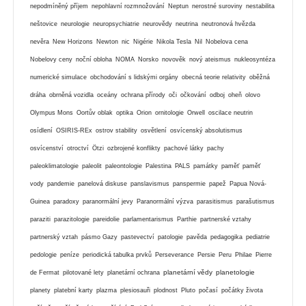
nepodmíněný příjem
nepohlavní rozmnožování
Neptun
nerostné suroviny
nestabilita
neštovice
neurologie
neuropsychiatrie
neurovědy
neutrina
neutronová hvězda
nevěra
New Horizons
Newton
nic
Nigérie
Nikola Tesla
Nil
Nobelova cena
Nobelovy ceny
noční obloha
NOMA
Norsko
novověk
nový ateismus
nukleosyntéza
numerické simulace
obchodování s lidskými orgány
obecná teorie relativity
oběžná
dráha
obrněná vozidla
oceány
ochrana přírody
oči
očkování
odboj
oheň
olovo
Olympus Mons
Oortův oblak
optika
Orion
ornitologie
Orwell
oscilace neutrin
osídlení
OSIRIS-REx
ostrov stability
osvětlení
osvícenský absolutismus
osvícenství
otroctví
Ötzi
ozbrojené konflikty
pachové látky
pachy
paleoklimatologie
paleolit
paleontologie
Palestina
PALS
památky
paměť
paměť
vody
pandemie
panelová diskuse
panslavismus
panspermie
papež
Papua Nová-
Guinea
paradoxy
paranormální jevy
Paranormální výzva
parasitismus
parašutismus
paraziti
parazitologie
pareidolie
parlamentarismus
Parthie
partnerské vztahy
partnerský vztah
pásmo Gazy
pastevectví
patologie
pavěda
pedagogika
pediatrie
pedologie
peníze
periodická tabulka prvků
Perseverance
Persie
Peru
Philae
Pierre
planetární vědy
planetologie
de Fermat
pilotované lety
planetární ochrana
planety
platební karty
plazma
plesiosauři
plodnost
Pluto
počasí
počátky života