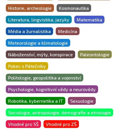
Historie, archeologie
Kosmonautika
Literatura, lingvistika, jazyky
Matematika
Média a žurnalistika
Medicína
Meteorologie a klimatologie
Náboženství, mýty, konspirace
Paleontologie
Pokec s Pátečníky
Politologie, geopolitika a vojenství
Psychologie, kognitivní vědy a neurovědy
Robotika, kybernetika a IT
Sexuologie
Sociologie, antropologie, demografie a etnologie
Vhodné pro SŠ
Vhodné pro ZŠ