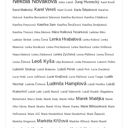
Nekola Nováková
Juraj Hvorecký
Julius Lukeš
Karel Kovář
Karel Vereš
Karel Malinský
Karla Štěpánová
Karel Zvoník
Katarína
Holcová
Kateřina Bernardová Sýkorová
Kateřina Buchtová
Kateřina Chládková
Kateřina Sam
Kateřina Potyszová
Kateřina Šimáčková
Kateřina Smejkalová
Klára Hulíková Tesárková
Kateřina Thorová
Klára Bártová
Ladislav Miko
Lenka Hrabalová
Ladislav Skrbek
Lenka Černá
Lenka Králová
Lenka
Maierová
Lenka Nováková
Lenka Procházková
Lenka Slavíková
Lenka Vrtišková
Lenka Zychová
Nejezchlebová
Lenka Zdeborová
Leona Plášilová
Leona Šímová
Leoš Kyša
Leona Žůrková
Lilija Burianová
Linda Petraturová
Lubomír Peške
Lubomír Soukup
Luboš Perek
Luboš Brabenec
Luboš Pick
Lucie Davidová
Lucie Krejčová
Luděk
Lucie Hrdá
Lucie Juřičková
Lucie Ráčková
Lucie Tungul
Ludmila Hamplová
Nezmar
Lukáš
Ludmila Čírtková
Lukáš Houška
Kratochvíl
Lukáš Laibl
Lukáš Martoš
Lukáš Nádvorník
Lukáš Roubík
Magdalena
Marek Matějka
Bohutínská
Marco Stella
Marek Audy
Marek Hilšer
Marek
Marie Běhounková
Orko Vácha
Marek Skarka
Marek Vícha
Marek Vranka
Marie
Heřmanová
Marie Jírů
Marie Neudorflová
Marie Neudorfová
Marie Šabacká
Markéta Křížová
Markéta Gregorová
Markéta Vlčková
Martin Braniš