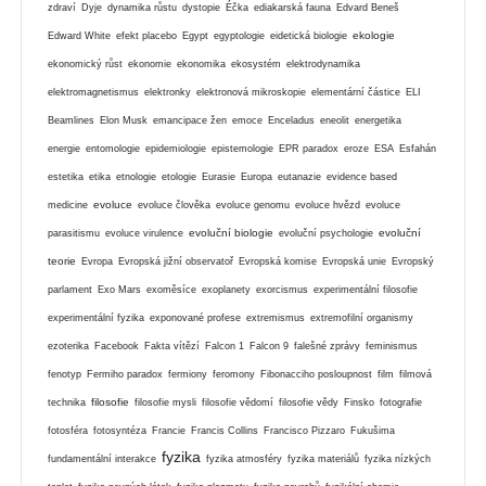
zdraví
Dyje
dynamika růstu
dystopie
Éčka
ediakarská fauna
Edvard Beneš
ekologie
Edward White
efekt placebo
Egypt
egyptologie
eidetická biologie
ekonomický růst
ekonomie
ekonomika
ekosystém
elektrodynamika
elektromagnetismus
elektronky
elektronová mikroskopie
elementární částice
ELI
Beamlines
Elon Musk
emancipace žen
emoce
Enceladus
eneolit
energetika
energie
entomologie
epidemiologie
epistemologie
EPR paradox
eroze
ESA
Esfahán
estetika
etika
etnologie
etologie
Eurasie
Europa
eutanazie
evidence based
evoluce
medicine
evoluce člověka
evoluce genomu
evoluce hvězd
evoluce
evoluční biologie
evoluční
parasitismu
evoluce virulence
evoluční psychologie
teorie
Evropa
Evropská jižní observatoř
Evropská komise
Evropská unie
Evropský
parlament
Exo Mars
exoměsíce
exoplanety
exorcismus
experimentální filosofie
experimentální fyzika
exponované profese
extremismus
extremofilní organismy
ezoterika
Facebook
Fakta vítězí
Falcon 1
Falcon 9
falešné zprávy
feminismus
fenotyp
Fermiho paradox
fermiony
feromony
Fibonacciho posloupnost
film
filmová
filosofie
technika
filosofie mysli
filosofie vědomí
filosofie vědy
Finsko
fotografie
fotosféra
fotosyntéza
Francie
Francis Collins
Francisco Pizzaro
Fukušima
fyzika
fundamentální interakce
fyzika atmosféry
fyzika materiálů
fyzika nízkých