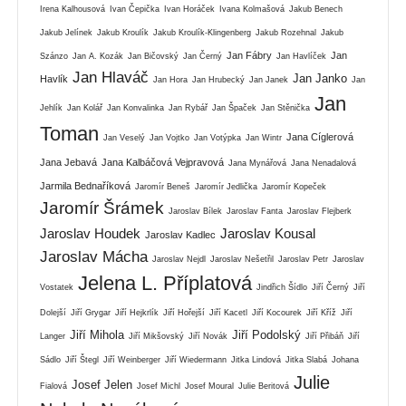
Irena Kalhousová
Ivan Čepička
Ivan Horáček
Ivana Kolmašová
Jakub Benech
Jakub Jelínek
Jakub Kroulík
Jakub Kroulík-Klingenberg
Jakub Rozehnal
Jakub
Jan Fábry
Jan
Szánzo
Jan A. Kozák
Jan Bičovský
Jan Černý
Jan Havlíček
Jan Hlaváč
Jan Janko
Havlík
Jan Hora
Jan Hrubecký
Jan Janek
Jan
Jan
Jehlík
Jan Kolář
Jan Konvalinka
Jan Rybář
Jan Špaček
Jan Stěnička
Toman
Jana Cíglerová
Jan Veselý
Jan Vojtko
Jan Votýpka
Jan Wintr
Jana Jebavá
Jana Kalbáčová Vejpravová
Jana Mynářová
Jana Nenadalová
Jarmila Bednaříková
Jaromír Beneš
Jaromír Jedlička
Jaromír Kopeček
Jaromír Šrámek
Jaroslav Bílek
Jaroslav Fanta
Jaroslav Flejberk
Jaroslav Houdek
Jaroslav Kousal
Jaroslav Kadlec
Jaroslav Mácha
Jaroslav Nejdl
Jaroslav Nešetřil
Jaroslav Petr
Jaroslav
Jelena L. Příplatová
Vostatek
Jindřich Šídlo
Jiří Černý
Jiří
Dolejší
Jiří Grygar
Jiří Hejkrlík
Jiří Hořejší
Jiří Kacetl
Jiří Kocourek
Jiří Kříž
Jiří
Jiří Mihola
Jiří Podolský
Langer
Jiří Mikšovský
Jiří Novák
Jiří Přibáň
Jiří
Sádlo
Jiří Štegl
Jiří Weinberger
Jiří Wiedermann
Jitka Lindová
Jitka Slabá
Johana
Julie
Josef Jelen
Fialová
Josef Michl
Josef Moural
Julie Beritová