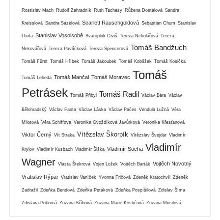
Rostislav Mach
Rudolf Zahradník
Ruth Tachezy
Růžena Dostálová
Sandra
Scarlett Rauschgoldová
Kreisslová
Sandra Sázelová
Sebastian Chum
Stanislav
Stanislav Vosolsobě
Lhota
Svatopluk Civiš
Tereza Nekolářová
Tereza
Tomáš Bandžuch
Nekovářová
Tereza Pavlíčková
Tereza Spencerová
Tomáš Fürst
Tomáš Hříbek
Tomáš Jakoubek
Tomáš Koblížek
Tomáš Kosička
Tomáš
Tomáš Mančal
Tomáš Moravec
Tomáš Lebeda
Petrásek
Tomáš Radil
Tomáš Přibyl
Václav Bára
Václav
Bělohradský
Václav Fanta
Václav Láska
Václav Pačes
Vendula Lužná
Věra
Milotová
Věra Schiffová
Veronika Gvoždíková Javůrková
Veronika Křesťanová
Vítězslav Škorpík
Viktor Černý
Vít Straka
Vítězslav Švejdar
Vladimír
Vladimír
Vladimír Socha
Krylov
Vladimír Kusbach
Vladimír Šiška
Wagner
Vojtěch Novotný
Vlasta Štekrová
Vojen Ložek
Vojtěch Barták
Vratislav Rýpar
Vratislav Vaníček
Yvonna Fričová
Zdeněk Kratochvíl
Zdeněk
Zadražil
Zdeňka Bendová
Zdeňka Petáková
Zdeňka Pospíšilová
Zdislav Šíma
Zdislava Pokorná
Zuzana Kříhová
Zuzana Marie Kostićová
Zuzana Musilová