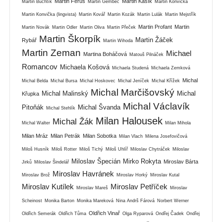
Martin Ferus
Martin Kašík
Martin Buchtík
Martin Gembec
Martin Konvička
Martin Konvička (lingvista)
Martin Kovář
Martin Kozák
Martin Lulák
Martin Mejstřík
Martin Profant
Martin
Martin Novák
Martin Odler
Martin Oliva
Martin Přeček
Martin Škorpík
Martin Žáček
Rybář
Martin Wihoda
Martin Zeman
Michael
Martina Boháčová
Matouš Pilnáček
Romancov
Michaela Košová
Michaela Studená
Michaela Zemková
Michal
Michal Belda
Michal Bursa
Michal Hoskovec
Michal Jeníček
Michal Křížek
Michal Marčišovský
Michal Malinský
Michal
Křupka
Michal Václavík
Pitoňák
Michal Švanda
Michal Stehlík
Milan Halousek
Michal Žák
Michal Walter
Milan Mihola
Milan Mráz
Milan Petrák
Milan Sobotka
Milan Vlach
Milena Josefovičová
Miloš Husník
Miloš Rotter
Miloš Tichý
Miloš Uhlíř
Miloslav Chytráček
Miloslav
Miloslav Špecián
Mirko Rokyta
Miroslav Bárta
Jirků
Miloslav Šindelář
Miroslav Havránek
Miroslav Brož
Miroslav Horký
Miroslav Kutal
Miroslav Kutílek
Miroslav Petříček
Miroslav Mareš
Miroslav
Scheinost
Monika Barton
Monika Mareková
Nina Andrš Fárová
Norbert Werner
Oldřich Vinař
Oldřich Semerák
Oldřich Tůma
Olga Ryparová
Ondřej Čadek
Ondřej