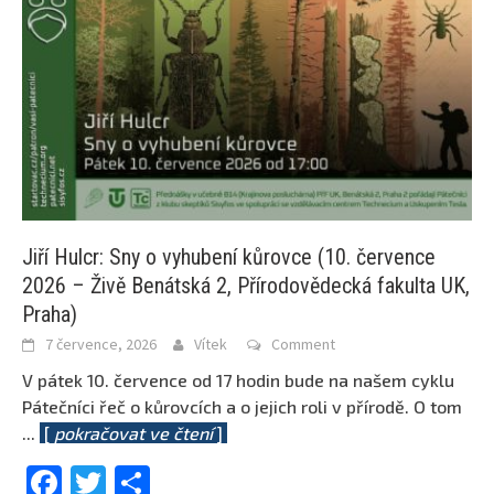
Jiří Hulcr: Sny o vyhubení kůrovce (10. července
2026 – Živě Benátská 2, Přírodovědecká fakulta UK,
Praha)
7 července, 2026
Vítek
Comment
V pátek 10. července od 17 hodin bude na našem cyklu
Pátečníci řeč o kůrovcích a o jejich roli v přírodě. O tom
...
[
pokračovat ve čtení
]
Facebook
Twitter
Share