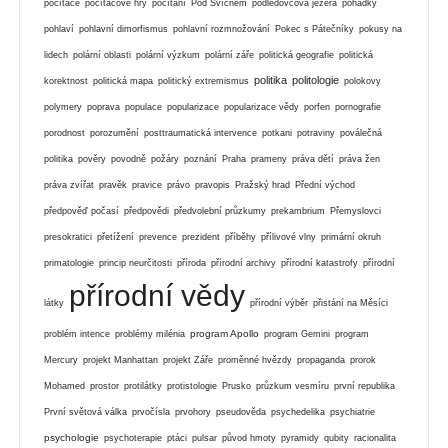
počítače
počítačové hry
počítání
Pod Svícnem
podledovcová jezera
pohádky
pohlaví
pohlavní dimorfismus
pohlavní rozmnožování
Pokec s Pátečníky
pokusy na
lidech
polární oblasti
polární výzkum
polární záře
politická geografie
politická
politika
politologie
korektnost
politická mapa
politický extremismus
polokovy
polymery
poprava
populace
popularizace
popularizace vědy
porfen
pornografie
porodnost
porozumění
posttraumatická intervence
potkani
potraviny
poválečná
politika
pověry
povodně
požáry
poznání
Praha
prameny
práva dětí
práva žen
práva zvířat
pravěk
pravice
právo
pravopis
Pražský hrad
Přední východ
předpověď počasí
předpovědi
předvolební průzkumy
prekambrium
Přemyslovci
presokratici
přetížení
prevence
prezident
příběhy
přílivové vlny
primární okruh
primatologie
princip neurčitosti
příroda
přírodní archivy
přírodní katastrofy
přírodní
přírodní vědy
látky
přírodní výběr
přistání na Měsíci
program Apollo
problém intence
problémy milénia
program Gemini
program
Mercury
projekt Manhattan
projekt Záře
proměnné hvězdy
propaganda
prorok
Mohamed
prostor
protilátky
protistologie
Prusko
průzkum vesmíru
první republika
První světová válka
prvočísla
prvohory
pseudověda
psychedelika
psychiatrie
psychologie
psychoterapie
ptáci
pulsar
původ hmoty
pyramidy
qubity
racionalita