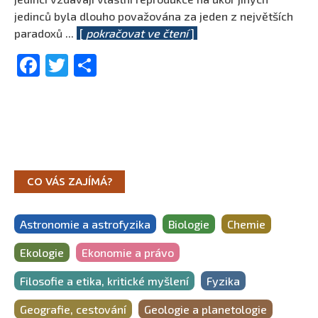
jedinců byla dlouho považována za jeden z největších
paradoxů
...
[
pokračovat ve čtení
]
Facebook
Twitter
Share
CO VÁS ZAJÍMÁ?
Astronomie a astrofyzika
Biologie
Chemie
Ekologie
Ekonomie a právo
Filosofie a etika, kritické myšlení
Fyzika
Geografie, cestování
Geologie a planetologie