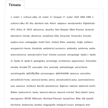
Témata
1. století
1. světová válka
16. století
17. listopad
17. století
1918
1984
1989
2.
světová válka
60. léta
absolutní nula
Abúsír
adaptace
aerodynamika
Afghánistán
AFO
Afrika
AI
AIDS
aktivismus
akustika
Alan Shepard
Albert Einstein
alchymie
alternativní metody
altruismus
amatérská věda
Amazonie
Amazonka
Amerika
analýza textu
andragogika
André Geim
Andrew Wiles
anekdoty
Anglie
anihilace
anorganická chemie
Antarktida
antibiotická rezistence
antibiotika
antihmota
antika
antiscientismus
antivakcinační hnutí
Antoine Lavoisier
antropologie
Apollo 1
Apollo
11
Apollo 14
Apollo 8
apologetika
archeologie
architektura
argumentace
Aristoteles
astrobiologie
armáda
Armáda ČR
asexualita
Asie
asteroidy
astrochemie
astrofyzika
astronomie
astrofotografie
astronavigace
ateismus
atmosféra
atmosférické fronty
atomová bomba
atomy
attosekundové pulsy
austroslavismus
auta
autismus
Aztékové
Bachův absolutismus
Bajkonur
bakterie
balistické nosiče
Balkán
bankovnictví
banky
barevná televize
barevné vnímání
Barry Barish
barvy
baryogeneze
BDSM
Bělorusko
Bernhard Riemann
bezpečnost
Bible
bilý trpaslík
biochemie
biodiverzita
bioetika
biogeografie
biologické invaze
biologický druh