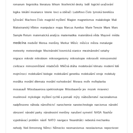
romanum
lingvistika
literatura
lithium
litosferické desky
lodě
logické uvažování
logika
lokální invariance
loterie
lovci a sběrači
Ludolfovo číslo
lymská borelióza
lyžování
Machovo číslo
magické myšlení
Magion
magnetismus
malakologie
Mali
Mars
Malostranský hřbitov
manipulace
mapa
Marcus Aurelius
Marie Terezie
Mars
matematika
Sample Return
matematická analýza
materiálová věda
Mayové
média
medicína
medvěd
Mensa
menšiny
Merkur
Měsíc
měsíce
města
metalurgie
mezinárodní vztahy
meteority
meteorologie
Mezinárodní kosmická stanice
migrace
mikrobi
mikrobiom
mikroorganismy
mikroskopie
mikrosvět
mimozemské
civilizace
mimozemšťané
mladočeši
Mléčná dráha
modelování klimatu
moderní lidé
mojmírovci
molekulární biologie
molekulární genetika
molekulární stroje
molekuly
morálka
morální dilemata
morální rozhodování
Morava
moře
mořeplavba
mosasauři
Mössbauerova spektroskopie
Mössbauerův jev
mozek
mravenci
náboženství
muslimové
mykologie
myšlení rychlé a pomalé
mýty
nacionalismus
nadpřirozeno
náhoda
námořnictví
nanochemie
nanotechnologie
narcismus
národní
obrození
národní parky
národnostní menšiny
narušení symetrií
NASA
Nashův
vyjednávací problém
násilí
NATO
navigace
Neandrtálci
nebeská mechanika
nehody
Neil Armstrong
Němci
Německo
neomarxismus
neoslavismus
nepoctivost