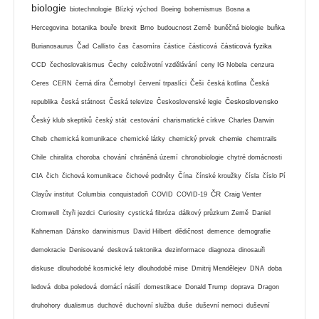
biologie
biotechnologie
Blízký východ
Boeing
bohemismus
Bosna a
Hercegovina
botanika
bouře
brexit
Brno
budoucnost Země
buněčná biologie
buňka
částicová fyzika
Burianosaurus
Čad
Callisto
čas
časomíra
částice
částicová
CCD
čechoslovakismus
Čechy
celoživotní vzdělávání
ceny IG Nobela
cenzura
Ceres
CERN
černá díra
Černobyl
červení trpaslíci
Češi
česká kotlina
Česká
Československo
republika
česká státnost
Česká televize
Československé legie
Český klub skeptiků
český stát
cestování
charismatické církve
Charles Darwin
chemie
Cheb
chemická komunikace
chemické látky
chemický prvek
chemtrails
Chile
chiralita
choroba
chování
chráněná území
chronobiologie
chytré domácnosti
CIA
čich
čichová komunikace
čichové podněty
Čína
čínské kroužky
čísla
číslo Pí
ČR
Clayův institut
Columbia
conquistadoři
COVID
COVID-19
Craig Venter
Cromwell
čtyři jezdci
Curiosity
cystická fibróza
dálkový průzkum Země
Daniel
Kahneman
Dánsko
darwinismus
David Hilbert
dědičnost
demence
demografie
demokracie
Denisované
desková tektonika
dezinformace
diagnoza
dinosauři
diskuse
dlouhodobé kosmické lety
dlouhodobé mise
Dmitrij Mendělejev
DNA
doba
ledová
doba poledová
domácí násilí
domestikace
Donald Trump
doprava
Dragon
druhohory
dualismus
duchové
duchovní služba
duše
duševní nemoci
duševní