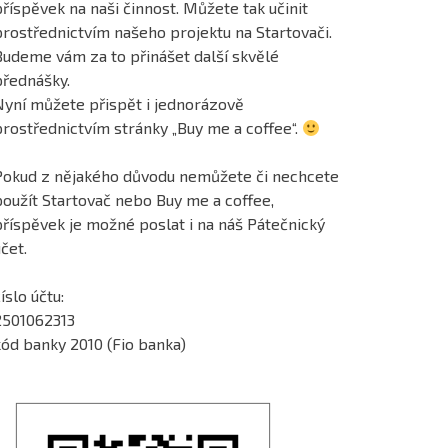
říspěvek na naši činnost. Můžete tak učinit
prostřednictvím našeho projektu na Startovači.
Budeme vám za to přinášet další skvělé
přednášky.
Nyní můžete přispět i jednorázově
prostřednictvím stránky „Buy me a coffee“.
Pokud z nějakého důvodu nemůžete či nechcete
použít Startovač nebo Buy me a coffee,
příspěvek je možné poslat i na náš Pátečnický
čet.
íslo účtu:
2501062313
kód banky 2010 (Fio banka)