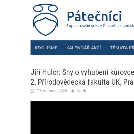
Skip
to
Pátečníci
content
Popularizační sekce Českého klubu s
KDO JSME
KALENDÁŘ AKCÍ
TÉMATA P
Jiří Hulcr: Sny o vyhubení kůrov
2, Přírodovědecká fakulta UK, Pr
7 července, 2026
Vítek