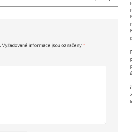
p
.
Vyžadované informace jsou označeny
*
ú
č