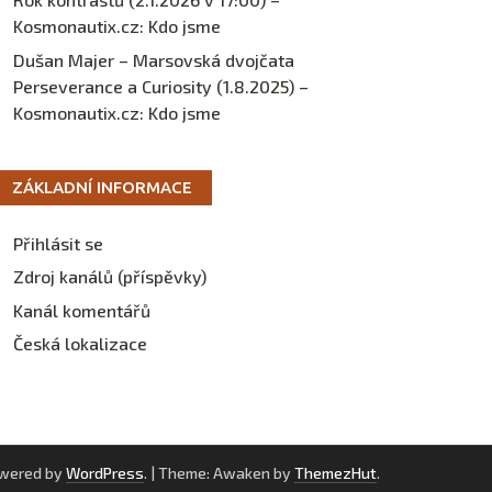
Kosmonautix.cz
:
Kdo jsme
Dušan Majer – Marsovská dvojčata
Perseverance a Curiosity (1.8.2025) –
Kosmonautix.cz
:
Kdo jsme
ZÁKLADNÍ INFORMACE
Přihlásit se
Zdroj kanálů (příspěvky)
Kanál komentářů
Česká lokalizace
owered by
WordPress
.
|
Theme: Awaken by
ThemezHut
.