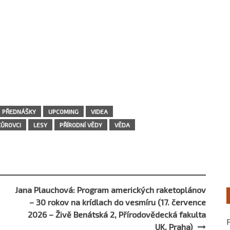
PŘEDNÁŠKY
UPCOMING
VIDEA
KŮROVCI
LESY
PŘÍRODNÍ VĚDY
VĚDA
Jana Plauchová: Program amerických raketoplánov
– 30 rokov na krídlach do vesmíru (17. července
2026 – Živě Benátská 2, Přírodovědecká fakulta
UK, Praha)