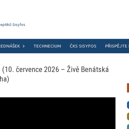
keptiků Sisyfos
ŘEDNÁŠEK
TECHNECIUM
ČKS SISYFOS
PŘISPĚJTE
ce (10. července 2026 – Živě Benátská
aha)