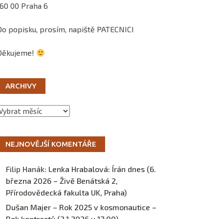
160 00 Praha 6
Do popisku, prosím, napiště PATECNICI
Děkujeme!
ARCHIVY
Archivy
NEJNOVĚJŠÍ KOMENTÁŘE
Filip Hanák
:
Lenka Hrabalová: Írán dnes (6.
března 2026 – Živě Benátská 2,
Přírodovědecká fakulta UK, Praha)
Dušan Majer – Rok 2025 v kosmonautice –
Rok kontrastů (2.1.2026 v 17:00) –