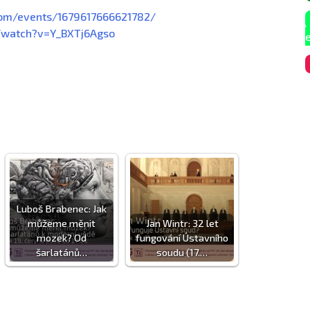
com/events/1679617666621782/
/watch?v=Y_BXTj6Agso
Luboš Brabenec: Jak
můžeme měnit
Jan Wintr: 32 let
mozek? Od
fungování Ústavního
šarlatánů…
soudu (17.…