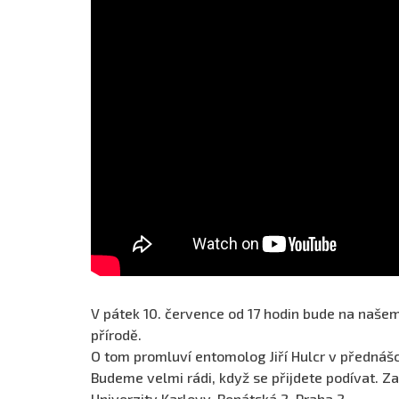
V pátek 10. července od 17 hodin bude na našem c
přírodě.
O tom promluví entomolog Jiří Hulcr v přednáš
Budeme velmi rádi, když se přijdete podívat. Z
Univerzity Karlovy, Benátská 2, Praha 2.