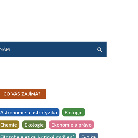
 NÁM
CO VÁS ZAJÍMÁ?
Astronomie a astrofyzika
Biologie
Chemie
Ekologie
Ekonomie a právo
Filosofie a etika, kritické myšlení
Fyzika