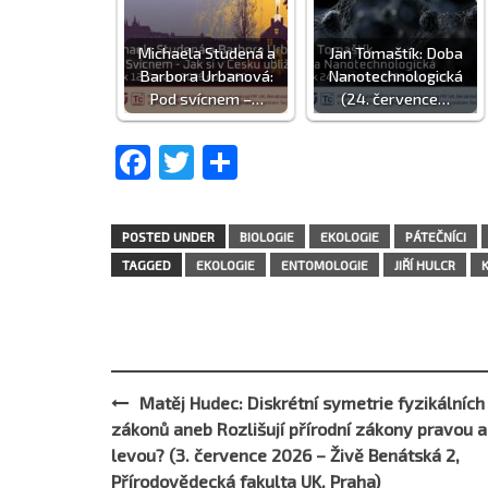
Michaela Studená a
Jan Tomaštík: Doba
Barbora Urbanová:
Nanotechnologická
Pod svícnem –…
(24. července…
Facebook
Twitter
Share
POSTED UNDER
BIOLOGIE
EKOLOGIE
PÁTEČNÍCI
TAGGED
EKOLOGIE
ENTOMOLOGIE
JIŘÍ HULCR
Matěj Hudec: Diskrétní symetrie fyzikálních
Post
zákonů aneb Rozlišují přírodní zákony pravou a
navigation
levou? (3. července 2026 – Živě Benátská 2,
Přírodovědecká fakulta UK, Praha)