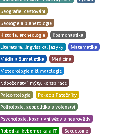
Geografie, cestování
Geologie a planetologie
Historie, archeologie
Kosmonautika
Literatura, lingvistika, jazyky
Matematika
Média a žurnalistika
Medicína
Meteorologie a klimatologie
Náboženství, mýty, konspirace
Paleontologie
Pokec s Pátečníky
Politologie, geopolitika a vojenství
Psychologie, kognitivní vědy a neurovědy
Robotika, kybernetika a IT
Sexuologie