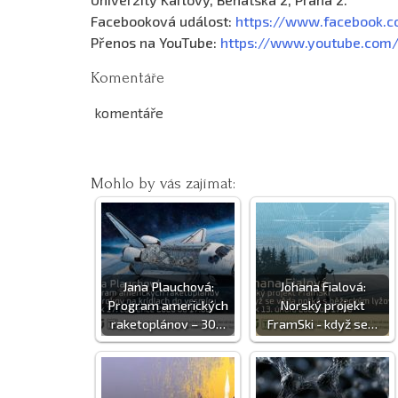
Facebooková událost:
https://www.facebook.
Přenos na YouTube:
https://www.youtube.com
Komentáře
komentáře
Mohlo by vás zajímat:
Jana Plauchová:
Johana Fialová:
Program amerických
Norský projekt
raketoplánov – 30…
FramSki - když se…