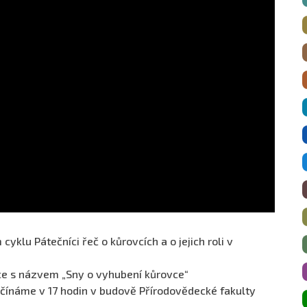
yklu Pátečníci řeč o kůrovcích a o jejich roli v
ce s názvem „Sny o vyhubení kůrovce“
ačínáme v 17 hodin v budově Přírodovědecké fakulty