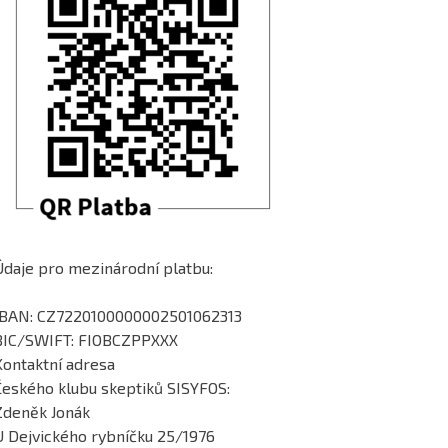
Údaje pro mezinárodní platbu:
IBAN: CZ7220100000002501062313
BIC/SWIFT: FIOBCZPPXXX
Kontaktní adresa
Českého klubu skeptiků SISYFOS:
Zdeněk Jonák
U Dejvického rybníčku 25/1976